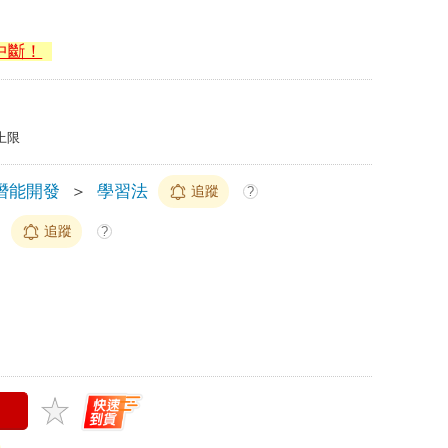
中斷！
上限
潛能開發
＞
學習法
追蹤
?
追蹤
?