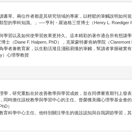
讀書單。兩位作者都是其研究領域的專家，以輕鬆的筆觸說明如何規
科知識。」──亨利・羅迪格三世博士（Henry L. Roediger 
何學習以及如何使學習效果更持久。這本精彩的著作適合所有想讓學
e F. Halpern, PhD），克萊蒙特麥肯納學院（Claremont Mc
為學者兼教育家，以生動活潑且淺顯易懂的筆觸，幫讀者掌握確實有效
rsity）心理學教授
理學，研究重點在於改善教學與學習成效，並在同儕審查期刊上發表了
，同時擔任該校教學與學習中心的主任。曾榮獲美國心理學基金會的
PhD）
教育科學中心主任。他特別關注學生的後設認知與自我調節學習，其