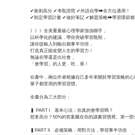
✔衝刺高分 ✔考取證照 ✔外語自學⮕全方位適用！
✔制定學習計畫 ✔做好筆記 ✔解題策略⮕學習環節
》》》全美重量級心理學家強強聯手，
以科學化的建議，帶你突破學習瓶頸，
讓你從輸入到輸出都事半功倍，
打造真正能改變人生的學習力！
無論在學還是出社會，
「會學習」的人更．吃．香！
在書中，兩位作者根據自己多年來關於學習策略的心
輩子都受用的學習習慣。
全書分為三大部分：
▍ PART I 基本心法：你真的會學習嗎？
想拿高分？50%的答案藏在你的讀書習慣裡。第一
▍PART II 必備策略：用對方法，學習事半功倍