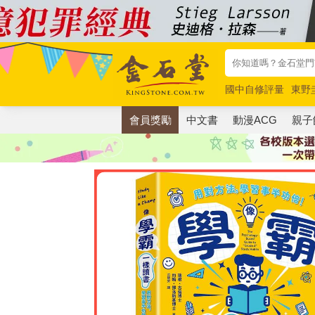
國中自修評量
東野
唯紅花綻放
奧德賽
會員獎勵
中文書
動漫ACG
親子