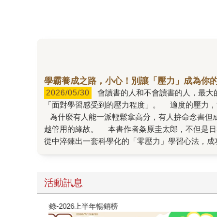
學霸養成之路，小心！別讓「壓力」成為你
2026/05/30
會讀書的人和不會讀書的人，最大的差別在哪裡？是差在先天的EQ，還是後天的努力呢？這本書要告訴你：「學霸」與「學渣」最大的差異，就在於
「面對學習感受到的壓力程度」。 適度的壓力，能夠促使我們自律及進步；但過度的壓力，則會拖垮我們的學習成效，甚至是影響我們在重要時刻能發揮的水準。
為什麼有人能一派輕鬆拿高分，有人拚命念書但成績不見起色，甚至會在大考當前時失常？那正是因為學習壓力越大，學習效率就越低；學習心態越輕鬆，大腦就
越管用的緣故。 本書作者夈原圭太郎，不但是日本頭腦競技冠軍、益智節目常勝軍，還是PR值超越99%人的頂尖學霸。他研究超過1,500本學習相關書籍與論文，
從中淬鍊出一套科學化的「零壓力」學習心法，成功幫助超過千名學員提
館牆壁」的慣例，學習力直接提升三倍。 萬年拖延症？只要「睡前把書攤開放在桌上」，隔天一坐上桌就能開讀。 連一分鐘都不想唸書？只要做出「翻開教科書、
拿起筆」的動作，就能讓大腦無意識中切換到學習模式。 以上這些生活中的「原子習慣」，聽起來微不足道，卻能成為開啟一天學習契機的
立起長期的學習習慣。一旦時間拉長，人與人之間的差距將會更加顯而易見。 學習跟備考都是長期抗戰
活動訊息
「低門檻、高成效」的學習法，來幫助我們「無痛」進入學習狀態，進而收穫更良
學習」切換到「享受學習」的狀態，不只學習門檻會大幅降
閱讀漫遊錄-2026上半年暢銷榜
最寶貴的能力，若被壓力限縮了潛力就太可惜了。