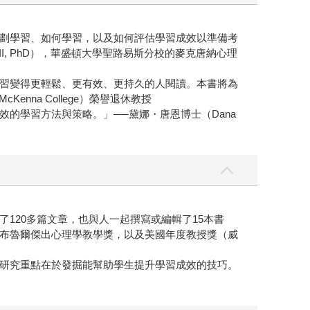
劃學習、如何學習，以及如何評估學習成效以準備考
III, PhD），華盛頓大學聖路易斯分校的麥克唐納心理
習變得更輕鬆、更有效、更持久的人閱讀。本書將為
Kenna College）榮譽退休教授
的學習方法與策略。」──黛娜・唐恩博士（Dana
120多篇文章，也與人一起撰寫或編輯了15本書
布魯爾傑出心理學教學獎，以及美國年度教授獎（威
研究重點在於發掘能幫助學生提升學習成效的技巧。