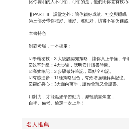
比你聰明的人不可怕，可怕的是，他們比你還有技巧
▍PART III 課堂之外：讓你顧好成績、社交與睡眠
第三部分帶你吃好、睡好、運動好，讀書不靠夜裡熬
本書特色
制霸考場，一本搞定：
☑學霸祕技：3 大後設認知策略，讓你真正學懂、學
☑效率升級：4大步驟，聰明安排讀書時間。
☑高效筆記：3 步驟做好筆記，重點全都記。
☑有感進步：11種策略組合，有效增強理解與記憶。
☑顧好身心：3大面向著手，讓你會玩又會讀書。
用對力，才能點燃學習動力，減輕讀書焦慮，
自學、備考、檢定一次上岸！
名人推薦