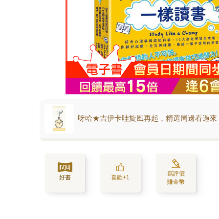
呀哈★吉伊卡哇旋風再起，精選周邊看過來
寫評價
好書
喜歡+1
賺金幣