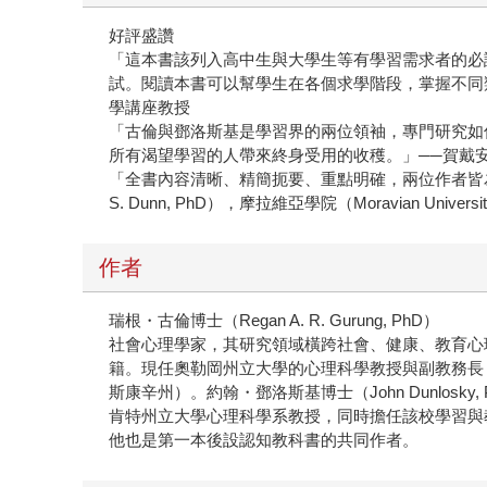
好評盛讚
「這本書該列入高中生與大學生等有學習需求者的必
試。閱讀本書可以幫學生在各個求學階段，掌握不同類型的學
學講座教授
「古倫與鄧洛斯基是學習界的兩位領袖，專門研究如
所有渴望學習的人帶來終身受用的收穫。」──賀戴安博士（Dian
「全書內容清晰、精簡扼要、重點明確，兩位作者皆
S. Dunn, PhD），摩拉維亞學院（Moravian Unive
作者
瑞根・古倫博士（Regan A. R. Gurung, PhD）
社會心理學家，其研究領域橫跨社會、健康、教育心
籍。現任奧勒岡州立大學的心理科學教授與副教務長
斯康辛州）。
約翰・鄧洛斯基博士（John Dunlosky, 
肯特州立大學心理科學系教授，同時擔任該校學習與
他也是第一本後設認知教科書的共同作者。