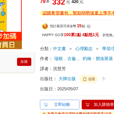
332
79
折
元
420
元
認購希望書包，幫助弱勢孩童上學不
15
預計最高可得金幣
點
?
100累1點 4點抵1元
HAPPY GO享
折抵無
分類：
中文書
＞
心理勵志
＞
學習/
作者：
瑞根．古倫
、
約翰・鄧洛斯基
加購
譯者：
洪慧芳
出版社：
大牌出版
追蹤
?
出版日：
2025/05/07
立即結帳
加入購物車
※ 本商品會員日滿額金幣加碼回饋最高15倍