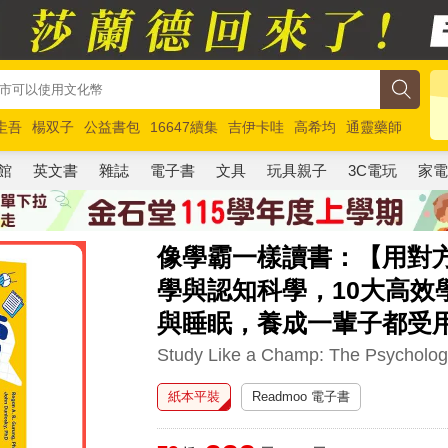
圭吾
楊双子
公益書包
16647續集
吉伊卡哇
高希均
通靈藥師
路邊攤新作
馬斯克
玩具總動員5
超慢跑
館
英文書
雜誌
電子書
文具
玩具親子
3C電玩
家
像學霸一樣讀書：【用對
學與認知科學，10大高效
與睡眠，養成一輩子都受
Study Like a Champ: The Psycholog
紙本平裝
Readmoo 電子書