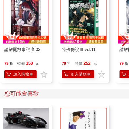
請解開故事謎底 03
特殊傳說Ⅲ vol.11
請解
150
252
79
折
特價
元
79
折
特價
元
79
折
加入購物車
加入購物車
您可能會喜歡