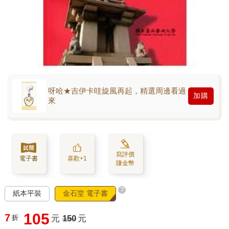
呀哈★吉伊卡哇旋風再起，精選周邊看過
加購
來
寫評價
電子書
喜歡+1
賺金幣
?
紙本平裝
金石堂 電子書
105
7
折
元
150
元