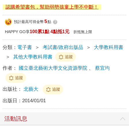
認購希望書包，幫助弱勢孩童上學不中斷！
5
預計最高可得金幣
點
?
100累1點 4點抵1元
HAPPY GO享
折抵無上限
分類：
電子書
＞
考試書/政府出版品
＞
大學教科用書
＞
其他大學教科用書
追蹤
作者：
國立臺北藝術大學文化資源學院
、
蔡宜均
追蹤
出版社：
北藝大
追蹤
出版日：
2014/01/01
活動訊息