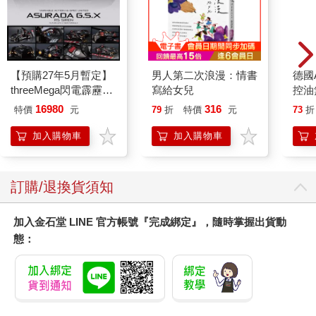
【預購27年5月暫定】
男人第二次浪漫：情書
德國A
threeMega閃電霹靂車
寫給女兒
控油
VA Hi-SPEC UNITED
凝露3
16980
316
特價
元
79
折
特價
元
73
折
阿斯拉 G.S.X RS
髮根
SIREN 黑色限定
調理
加入購物車
加入購物車
滋潤
質適
訂購/退換貨須知
加入金石堂 LINE 官方帳號『完成綁定』，隨時掌握出貨動
態：