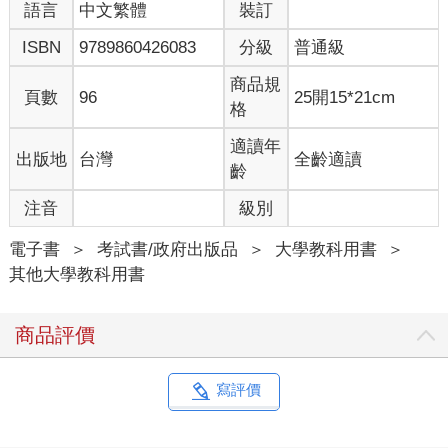
語言
中文繁體
裝訂
ISBN
9789860426083
分級
普通級
商品規
頁數
96
25開15*21cm
格
適讀年
出版地
台灣
全齡適讀
齡
注音
級別
電子書
＞
考試書/政府出版品
＞
大學教科用書
＞
其他大學教科用書
商品評價
寫評價