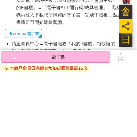
安裝電子書APP後，請依照提示登入「會員中心」→「我
的E書櫃」→「電子書APP通行碼/載具管理」，取得通行
會
碼再登入下載您所購買的電子書。完成下載後，點選任一
書籍即可開始離線閱讀。
員
日
請至會員中心→電子書服務「我的e書櫃」領取複製『兌換
碼』至電子書服務商Readmoo進行兌換。
電子書
退換貨須知：
※ 本商品會員日滿額金幣加碼回饋最高15倍
因版權保護，您在金石堂所購買的電子書僅能以金石堂專屬
的閱讀軟體開啟閱讀，無法以其他閱讀器或直接下載檔案。
依據「消費者保護法」第19條及行政院消費者保護處公告之
「通訊交易解除權合理例外情事適用準則」，非以有形媒介
提供之數位內容或一經提供即為完成之線上服務，經消費者
事先同意始提供。（如：電子書、電子雜誌、下載版軟體、
虛擬商品…等），
不受「網購服務需提供七日鑑賞期」的限
制
。為維護您的權益，建議您先使用「試閱」功能後再付款
購買。