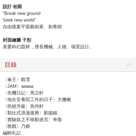
設計
柏斯
"Break new ground
Seek new world"
自由接案平面藝術家、刺青師
封面繪圖
子彤
喜愛科幻題材，擅長機械、人物、場景設計。
目錄
〈傘王〉戲雪
〈JAM〉aaaaa
〈先機日記〉馬立軒
〈他在安養院工作的日子〉大獵蜥
〈拒絕升級〉吳尚軒
〈類比式浪漫復興〉劉揚銘
〈實驗鼠之不移動迷宮〉奇魯
〈散戲〉乃賴
編輯札記