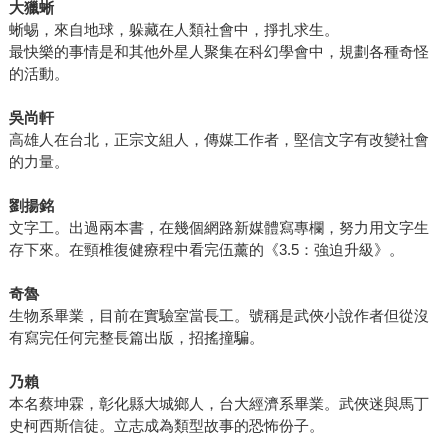
大獵蜥
蜥蜴，來自地球，躲藏在人類社會中，掙扎求生。
最快樂的事情是和其他外星人聚集在科幻學會中，規劃各種奇怪
的活動。
吳尚軒
高雄人在台北，正宗文組人，傳媒工作者，堅信文字有改變社會
的力量。
劉揚銘
文字工。出過兩本書，在幾個網路新媒體寫專欄，努力用文字生
存下來。在頸椎復健療程中看完伍薰的《3.5：強迫升級》。
奇魯
生物系畢業，目前在實驗室當長工。號稱是武俠小說作者但從沒
有寫完任何完整長篇出版，招搖撞騙。
乃賴
本名蔡坤霖，彰化縣大城鄉人，台大經濟系畢業。武俠迷與馬丁
史柯西斯信徒。立志成為類型故事的恐怖份子。