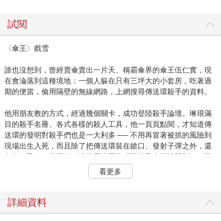
試閱
〈傘王〉戲雪
誰也沒想到，曾經賣傘賣出一片天、稱霸傘界的傘王伍仁實，現
在會淪落到這種境地：一個人躲在只有三坪大的小套房，吃著過
期的便當，偷用隔壁的無線網路，上網搜尋傳送環殺手的資料。
他用朋友教的方式，經過幾個關卡，成功登陸殺手論壇。琳琅滿
目的殺手名冊、各式各樣的殺人工具，他一頁頁點閱，才知道傳
送環的發明對殺手們也是一大利多 ── 不用再冒著被抓的風險到
現場出生入死，而且除了把傳送環裝在鎗口、發射子彈之外，還
有劍、飛刀，甚至針，這些原本因為「難練又有距離限制」，導
致消失已久的古早殺人技藝，又可以重現江湖。
看更多
如果可以找到能用召喚傘當武器的就好了。伍仁實想著，拿起手
邊的輕巧免洗傘，再從雜物堆底下翻出一支厚重的大型雨傘。一
詳細資料
邊是對手的發明，一邊是自己的創意，兩相對照，他不免苦笑