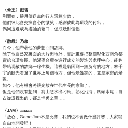
〈傘王〉戲雪
剛開始，撐用傳送傘的行人還算少數，
他們彼此會交換會心的微笑，感謝彼此為環境的付出，
偶爾這還成為搭訕的藉口，促成幾對佳侶……
〈散戲〉乃賴
而今，他帶著他的夢想回到故鄉。
除了他自己家裏面的大片田地外，更計畫要把整個彰化西南角都
賣給台環集團。他渴望台環在這裡成立的製造與處理中心，能夠
帶給凋敝的故鄉一線生機。這裡是窮困到一無所有的地方，林千
宇的眼光看遍了世界上每個地方，但他最難忘的，還是家鄉的景
致。
如今，他有機會將眼光放在世代生長的家鄉了。
但是他們沒有想到，窮山惡水出刁民。彰化沿海，風頭水尾，自
古從這裡出的，都是悍勇之輩……
〈
JAM
〉
aaaaa
「放心，Game Jam不是比賽，我們也不會做什麼評審，大家就
自由地開發吧！