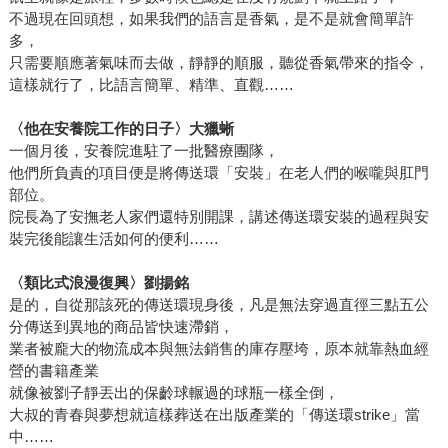
不過現在回頭想，如果我們的語言是香氣，是不是就會簡單許
多，
只需要順應著氣味而去做，靜靜的順服，聽從香氣帶來的指令，
這樣就行了，比語言簡單、精準、直觀……
〈他在安養院工作的日子〉大獵蜥
一個月後，安養院進駐了一批醫療團隊，
他們所負責的項目便是將傳送環「安裝」在老人們的喉嚨與肛門
部位。
院長為了安撫老人家們還特別開課，講述傳送環安裝的過程與安
裝完後能讓生活如何的便利……
〈類比式浪漫復興〉劉揚銘
是的，自從那該死的傳送環現身後，凡是無法穿過直徑三點五公
分傳送到異地的商品皆快速滯銷，
業者被龐大的物流成本與無法銷售的庫存壓垮，原本就靠熱血經
營的書籍產業
就像被劉子靜丟出的保齡球輾過的球瓶一樣全倒，
大叔的青春與夢想就這樣葬送在出版產業的「傳送環strike」當
中……