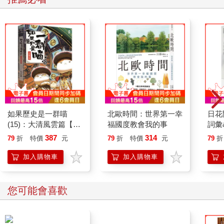
還真是小覷了雨城人呢，伍仁實心想。
更多時候，伍仁實會幻想如何收集天上的雨水。不單是為了省
錢，畢竟水費並不貴，而是源自他兒時的經歷。伍仁實小時候有
一段時間住在位於「水塔之都」的外婆家。所謂「水塔之都」並
不是因為它的水塔工藝特別精湛，而是因為水塔的數量特別多：
人家說，當車子行駛在高速公路上，只要看到家家戶戶屋頂上都
裝設水塔，就知道「水塔之都」到了。
如果歷史是一群喵
北歐時間：世界第一幸
日花
水塔的用處是用來儲水，如果每一戶至少都需要裝設一個水塔，
(15)：大清風雲篇【萌
福國度教會我的事
詞彙
即表示這個城市時常缺水，可是這城明明有水庫，也不像南部的
貓漫畫學歷史】
387
314
79
折
特價
元
79
折
特價
元
79
折
都市很少下雨啊？原來因為水庫上游的水土保持沒做好，過度開
發，造成水庫淤積嚴重，然而政府不但漠視這個問題，還大肆鼓
加入購物車
加入購物車
勵其他地方的居民入住，使得土地超載，用水量亦超過負荷，因
此限水、停水對當地的居民可說是家常便飯。
您可能會喜歡
外婆家在半山腰，雖然有兩個水塔，每個水塔也都加裝抽水馬
達，但是家中人口眾多，遇到長時間停水，乾淨的水要留著喝
（有時不夠還得去買），洗澡只能跟別人一樣去郊區工廠排隊洗