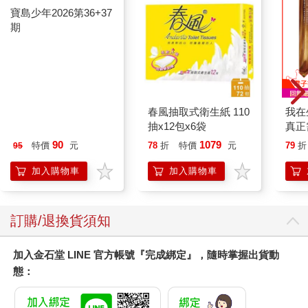
冷水，或者去別人家借用不知哪裡來的地下水。（地下水超抽又
是另一個問題了。）
比起暫時的不便，那些住在沙漠或內陸中央的人，不就更難挨
了？
雖然曾經有公益組織研發各式各樣可以過濾飲用水的用品：除了
寶島少年2026第36+37
春風抽取式衛生紙 110
我在
最基本的水壺，還有吸管、有記載衛教知識的書，以及看板，然
期
抽x12包x6袋
真正
而這些都是在已經有水的前提下，如果是根本沒水的地方怎麼
實是
90
1079
辦？
特價
元
78
折
特價
元
79
折
95
加入購物車
加入購物車
如果天上下的這些雨，不是落到地面等著蒸散殆盡，而是能夠直
接收集起來，送到水資源缺乏的地方有多好？如此不但能讓雨水
得以充份利用，也可以降低多雨地區的潮溼度，畢竟太過潮溼不
訂購/退換貨須知
但影響物品保存，也有害健康。
或許有人覺得癡人說夢，不過既然都有太陽能面板，希望來點可
加入金石堂 LINE 官方帳號『完成綁定』，隨時掌握出貨動
以收集、傳送雨水的發明也不為過吧？
態：
□