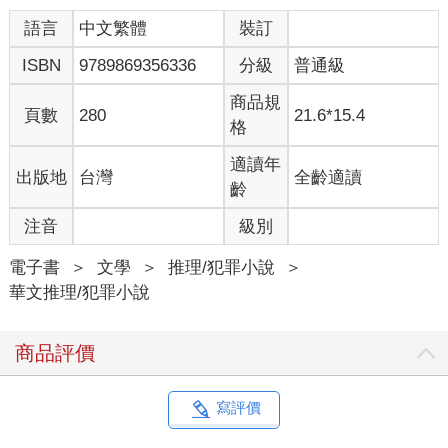
── 自己還真是輸得徹底。
語言
中文繁體
裝訂
如果當初答應對方的提議，任對方進駐甚至管控公司，提供資金
ISBN
9789869356336
分級
普通級
和行銷資源，是否就不會走到今天這一步？他搖搖頭，驅走這些
想法，人生哪來那麼多如果，至少自己的初衷是好的，接下來只
商品規
要找到合適的殺手，完成預定計畫，那些被自己連累的家人、部
頁數
280
21.6*15.4
格
屬，就會沒事了。
適讀年
出版地
台灣
全齡適讀
他揉揉疲憊的眼睛，振奮精神，準備繼續查找資料，聽到外面下
齡
起大雨，起身關窗。
望著窗外雨景，他突然懷念起還討厭雨天的日子。
注音
級別
□
電子書
＞
文學
＞
推理/犯罪小說
＞
華文推理/犯罪小說
伍仁實家裡是在雨港賣雨傘的。伍仁實的爸爸很有生意頭腦，每
趟出遠門回家就有新的發想，比如有一次，父親從鄰近的大城市
商品評價
回家後，開始在門口張貼起「晴天六折，雨天八折」的廣告，說
是比人家還要便宜兩折，必然能招徠更多生意。結果果真吸引不
少人來跨縣市來購買。伍仁實曾聽到母親私下問父親「這樣不會
寫評價
賠本嗎？」父親回答說：「只要把定價調高就好啦！」因此生意
越做越大，還開了幾間「傘王」分店。