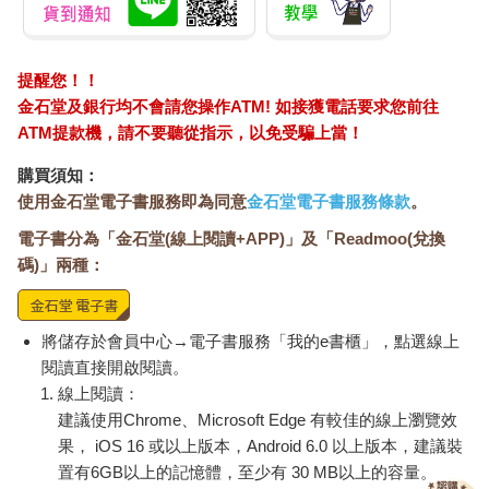
那一天，伍仁實一樣坐在門口，看著路上行人撐傘走來走去、看
著那些雨水打在傘上又灑在地上，胡思亂想。
提醒您！！
一不留神，伍仁實被經過的車子濺起積水噴得一身溼。
金石堂及銀行均不會請您操作ATM! 如接獲電話要求您前往
ATM提款機，請不要聽從指示，以免受騙上當！
「靠！」他連忙站起，抹去頭臉上的髒水、拉拉身上溼掉的衣
服，轉身進店內：「就說我討厭雨天。」
購買須知：
使用金石堂電子書服務即為同意
金石堂電子書服務條款
。
他換好衣服，打開電視，開始準備午餐。
電子書分為「金石堂(線上閱讀+APP)」及「Readmoo(兌換
碼)」兩種：
因為剛剛被水潑到，他決定午餐除了泡麵之外，再給自己一杯熱
薑茶。自從媽媽去世，他就很少喝薑茶了，剛好前幾天在網路上
看到一個食譜跟媽媽用的材料很像，說不定望能重現媽媽的味
將儲存於會員中心→電子書服務「我的e書櫃」，點選線上
道。他準備好適量的水，將老薑洗淨、不削皮，直接切成薄片，
再把洗好的蔥整支連莖一起放進去，大火水滾之後，加入市售的
閱讀直接開啟閱讀。
糖蜜金桔餅和黑糖，轉小火煮約五到十分鐘。
線上閱讀：
建議使用Chrome、Microsoft Edge 有較佳的線上瀏覽效
等待的期間，他坐到電視前面看正在播映什麼。
果， iOS 16 或以上版本，Android 6.0 以上版本，建議裝
置有6GB以上的記憶體，至少有 30 MB以上的容量。
又是那個大胃王節目。伍仁實原本對這種浪費食物的節目沒什麼