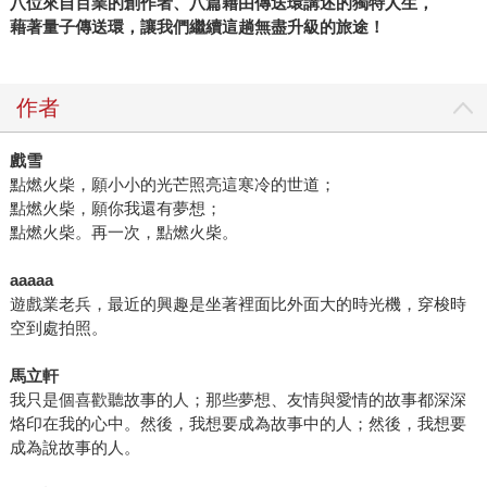
八位來自百業的創作者、八篇藉由傳送環講述的獨特人生，
藉著量子傳送環，讓我們繼續這趟無盡升級的旅途！
作者
戲雪
點燃火柴，願小小的光芒照亮這寒冷的世道；
點燃火柴，願你我還有夢想；
點燃火柴。再一次，點燃火柴。
aaaaa
遊戲業老兵，最近的興趣是坐著裡面比外面大的時光機，穿梭時
空到處拍照。
馬立軒
我只是個喜歡聽故事的人；那些夢想、友情與愛情的故事都深深
烙印在我的心中。然後，我想要成為故事中的人；然後，我想要
成為說故事的人。