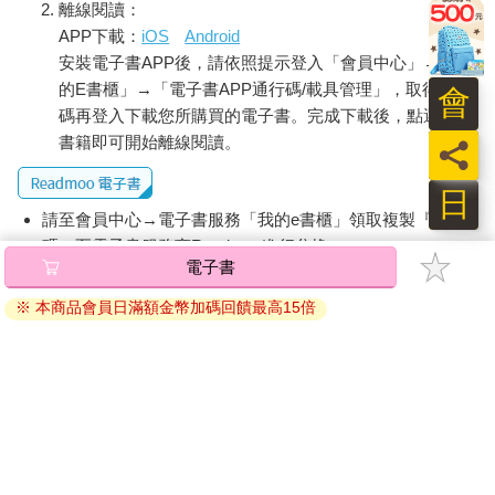
離線閱讀：
興趣，自從有一次去隔壁陪阿財看過一段，才開始留意起這個百
APP下載：
iOS
Android
戰百勝的美少女。
安裝電子書APP後，請依照提示登入「會員中心」→「我
的E書櫃」→「電子書APP通行碼/載具管理」，取得通行
會
說也奇怪，明知道冠軍必然是她，還是有無數觀眾守在電視前，
碼再登入下載您所購買的電子書。完成下載後，點選任一
只為了看她壓倒性勝利的那一刻，大概「小女子」、「大胃
書籍即可開始離線閱讀。
王」，這種巨大的反差勝利，看起來特別爽吧。就連伍仁實自己
員
雖然不會特意追節目，可是一旦切到就捨不得轉台。
日
果不其然，比賽不到十分鐘就（實質意義上）結束了。
請至會員中心→電子書服務「我的e書櫃」領取複製『兌換
碼』至電子書服務商Readmoo進行兌換。
伍仁實端出煮好的薑茶放到桌上，回頭去煮泡麵 ── 他只有一個
電子書
退換貨須知：
卡式爐。等他吃完泡麵開始喝薑茶時，節目已經在頒獎了。
※ 本商品會員日滿額金幣加碼回饋最高15倍
因版權保護，您在金石堂所購買的電子書僅能以金石堂專屬
的閱讀軟體開啟閱讀，無法以其他閱讀器或直接下載檔案。
嗯，好喝是好喝，跟媽媽煮的還是差一點，不過已經很接近了，
晚一點把作法傳給哥哥 ── 不知國外買得到蜜桔餅嗎？伍仁實邊
依據「消費者保護法」第19條及行政院消費者保護處公告之
盤算，邊看電視裡的美少女接過麥克風，開始發表感言。
「通訊交易解除權合理例外情事適用準則」，非以有形媒介
提供之數位內容或一經提供即為完成之線上服務，經消費者
『誰能告訴我，每個禮拜，我們舉辦一次這樣的比賽，這些食物
事先同意始提供。（如：電子書、電子雜誌、下載版軟體、
可以填飽多少人的肚子？』
虛擬商品…等），
不受「網購服務需提供七日鑑賞期」的限