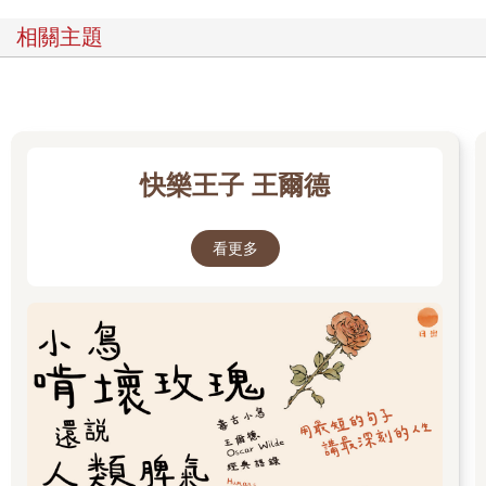
相關主題
然而，生為傘王孩子的伍仁實，從小卻最討厭雨天，原因無它，
仍要歸功於伍爸爸的生意頭腦。伍仁實上小學後，每當下起大
雨，爸爸就會派哥哥和他去街上賣雨傘：兩人各戴一頂斗笠，冒
雨站在路口，前胸後背掛上大塑膠板，上面寫著「請幫幫我們，
爸爸說要把傘賣完才能回家！」生意不好時，爸爸甚至連斗笠都
不讓他們戴，如果他們因為淋雨感冒，爸爸就會狠狠罵他們一
快樂王子 王爾德
頓，說他們沒用、浪費（醫藥）錢，甚至連白吃白住、養老鼠咬
布袋等難聽的話都罵出來，所以除非病重到無法掩飾，否則兄弟
倆仍會假裝沒事抱病上場。等賣完傘回到店裡，再把身體吹乾、
看更多
喝一碗媽媽煮的薑茶，如此一天又一天。
經過的路人，看他們淋得溼透、可憐兮兮的模樣，總會不忍心而
掏錢，真正沒帶傘怕雨淋的反而是少數。爸爸得意地說他是結合
建商找人揹看板和阿婆賣玉蘭花的手法，但伍仁實長大後回想，
利用別人的同情心，那根本就是在乞討，小時候不懂那麼多，只
是每次遇到同學經過，伍仁實就會把頭低得不能再低，好利用斗
笠緣遮住自己的臉，有一次被心儀的女同學發現，他恨不得地上
有個洞可以鑽進去。原本以為和自己一起淋雨的哥哥也有相同感
受，但哥哥說他很高興能幫上家計，再辛苦、丟臉也沒關係。