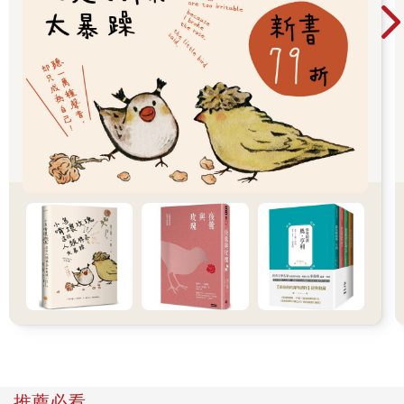
結果全家就只有他討厭雨天。
畢業後，伍仁實輾轉換過幾個工作，最終到另一個經常下雨的城
市定居，繼續賣雨傘。
他不再在雨天出門兜售雨具，為節省人力支出也是自己顧店，然
而不熱衷於賺錢的他，生意一直沒有起色，即便依靠爸爸的人脈
批進比在地同業便宜的雨傘，也不願把售價訂得更低，只因為他
不想跟同業惡性競爭，所以後到又沒特色的他的傘店，生意始終
不見起色，只能勉強靠著成本的價差營生。
閒來無事時，伍仁實會坐在門口發呆、看雨景。
他發現雨城人很喜歡邊撐雨傘邊騎腳踏車，剛到雨城每次看到這
種景象他就會在心裡暗自問候對方老祖宗，可是久而久之，他發
現這些「雨傘腳踏車」其實還挺穩的，不像他擔心的一樣會失
控，以致害跟在後面的人、車出意外。後來他問隔壁便當店的阿
財才知道這是雨城人的絕技：雨城人如果不會一手撐傘一手騎腳
踏車，是會被別人笑的。阿財自己從小平衡感就不好，高中時就
推薦必看
曾經冒雨到操場練習直到學會。