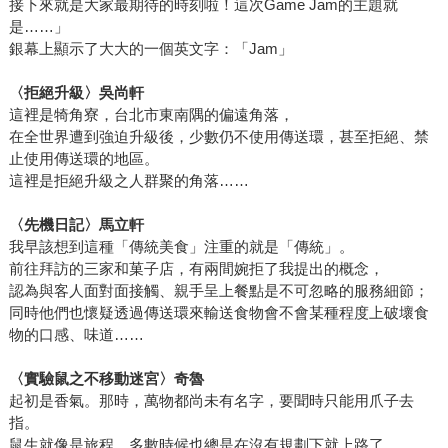
接下來就是大家最期待的時刻啦！這次Game Jam的主題就
是……」
銀幕上顯示了大大的一個英文字：「Jam」
〈拒絕升級〉吳尚軒
這裡是犄角寮，台北市東南隅的偏遠角落，
在全世界遭到強迫升級後，少數仍不使用傳送環，甚至拒絕、禁
止使用傳送環的地區。
這裡是拒絕升級之人群聚的角落……
〈先機日記〉馬立軒
我早該想到這種「傳統美食」注重的就是「傳統」。
前往拜訪的三家和菓子店，有兩間婉拒了我提出的概念，
認為與客人面對面接觸、親手呈上餐點是不可忽略的服務細節；
同時他們也懷疑透過傳送環來輸送食物會不會某種程度上破壞食
物的口感、味道……
〈實驗鼠之不移動迷宮〉奇魯
起初是香氣。那時，萬物都尚未有名字，要聞時只能用爪子去
指。
鼠生就像是旅程，多數時候也總是在沒有規劃下就上路了，