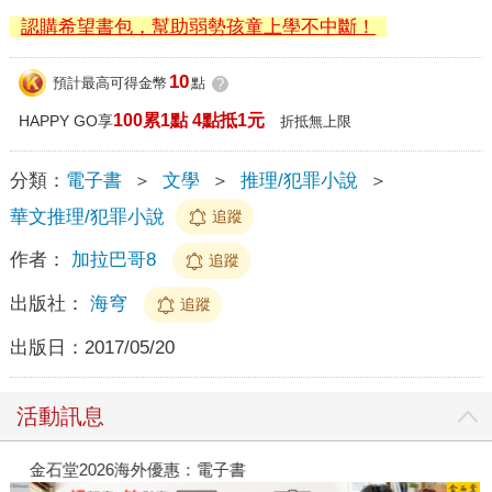
認購希望書包，幫助弱勢孩童上學不中斷！
10
預計最高可得金幣
點
?
100累1點 4點抵1元
HAPPY GO享
折抵無上限
分類：
電子書
＞
文學
＞
推理/犯罪小說
＞
華文推理/犯罪小說
追蹤
作者：
加拉巴哥8
追蹤
出版社：
海穹
追蹤
出版日：
2017/05/20
活動訊息
金石堂2026海外優惠：電子書