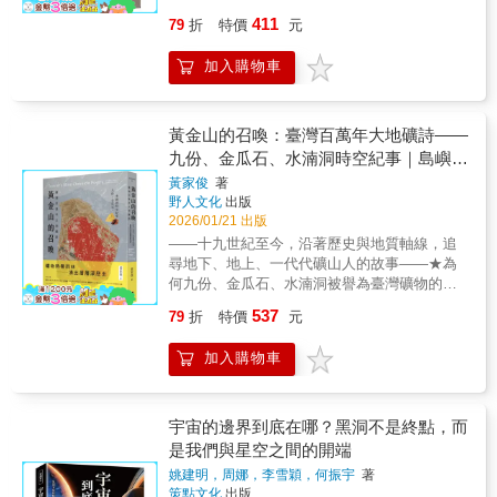
洞與概念與500年的黑洞研究歷史故事。義大利
正的史前世界，其實遠比電影奇特——腕龍吃
人。」——布萊恩．克雷格（Brian Clegg）｜
星、宇宙暴脹、微波背景輻射、暗物質、暗能
411
79
折
特價
元
麵條化，是真實的天體物理學用語？為什麼黑
的不是草，而是針葉，因為草那時根本還不存
《閃電就是會打在同一個地方！》（Lightning
量……帶你從最微小的基本粒子，一路走向最
洞其實不是黑的，而可能是非常閃耀的空間、
在。這種反直覺的現象不只出現在恐龍身上。
often Strikes Twice）作者「當代最出色的宇宙
遙遠的星系；從恆星的誕生，到宇宙的膨脹；
加入購物車
甚至是物質堆積的高山？比起把所有物質吸入
在恐龍出現之前的石炭紀，天空中飛著翼展六
學寫作者。」——馬特．里德利（Matt
從光的波動，到重力波的時空漣漪，展開一趟
的吸塵器，黑洞為什麼更像是沙發坐墊？還
十公分的古蜻蜓，地上爬著長達兩公尺的蜈
Ridley）｜《23對染色體》（Genome）作者
橫跨138億光年的旅行。
有，說到「未來」，為什麼比起時間概念，它
蚣……等等！生命不是應該從簡單走向複雜、
更近似一個空間的概念？在嚴肅正經的內容
從小型走向大型嗎？那為什麼蘇鐵、銀杏、松
黃金山的召喚：臺灣百萬年大地礦詩——
中，穿插逗趣的表述與英式幽默，偶爾出圈地
樹這些結構複雜的植物，反而比草更早主宰地
九份、金瓜石、水湳洞時空紀事｜島嶼東
載入音樂劇、流行文化梗，詳述了許多關於宇
球？更貼近人類的世界裡，我們也會遇到似合
北角的礦物熱帶雨林
黃家俊
著
宙的祕密。跟著作者的帶領，「我們將踏上一
理，深究下卻令人困惑的謎題：濕熱地區為何
野人文化
出版
段橫越科學史的旅程，從銀河系的中心出發，
發展出大量消耗土壤肥力的稻作？乾燥地區的
2026/01/21 出版
一路延伸至可觀測宇宙的邊界，並思索一個長
灌溉農作又為何往往難以為繼？這些看似互不
——十九世紀至今，沿著歷史與地質軸線，追
久以來令世人著迷的問題：如果『掉進』黑洞
相關的現象，其實都指向同一件事——一整套
尋地下、地上、一代代礦山人的故事——★為
裡，究竟會看到什麼？」★精選試閱★▍為什
由土壤支撐的營養交換系統。在這部橫跨五億
何九份、金瓜石、水湳洞被譽為臺灣礦物的熱
麼黑洞更像沙發坐墊？銀河系中心的黑洞，理
年的自然史中，日本土壤學者藤井一至以鏟子
帶雨林？★礦山獨特的地質力量為何？★追尋
論上，可以以比現在快一千萬倍的速度成長。
為工具，走入火山灰島嶼、針葉林、東南亞熱
537
79
折
特價
元
叱吒一時的黃金山城，重現跌宕起伏的探礦過
但事實並非如此：因為黑洞並不是無止境的吸
帶雨林與永凍土，再以「營養交換」與「酸
程★順著百年足跡，解開美麗礦石的奧祕與塵
塵器，它們不會主動吸物質。必須要有某種物
化」為線索，追索土壤、植物、微生物與動物
加入購物車
封的在地故事★曾經的小上海、小香港以及悲
理過程將物質推向中心，直到它們足夠接近而
之間漫長的互動，從地表下方重新講述地球的
情城市場景，今以地質公園重新審視新價值在
被吸積盤捕獲，並被黑洞的重力帶入軌道。仔
生命史。五億年前，植物與真菌結盟，從裸露
臺灣的東北角，基隆火山群臨海拔地而起，峻
細想想，黑洞與其說像吸塵器，不如說更像沙
的岩石中取得第一份礦物質；在土壤尚未成熟
麗山勢與湛藍海平面，環繞這座美麗山城——
宇宙的邊界到底在哪？黑洞不是終點，而
發坐墊：就坐在你的客廳裡，毫不起眼，不會
的侏羅紀，針葉植物主宰陸地，其高纖、低營
九份、金瓜石、水湳洞蘊含100多種礦物，有臺
主動吸任何東西。但如果你碰巧將某樣東西移
是我們與星空之間的開端
養的特性，迫使草食性恐龍走向巨型化。直到
灣礦物的熱帶雨林美譽。本書首度從地質宏觀
動到坐墊邊緣，讓它掉進縫隙裡，那麼它就永
土壤透過腐植質累積逐漸穩定，草本植物才得
姚建明，周娜，李雪穎，何振宇
著
視野，結合世界史、礦的科研歷程、山城的礦
遠消失在那裡了。▍想體驗宇宙黑洞的感覺？
以出現，開啟草原與反芻動物的全新生態。人
策點文化
出版