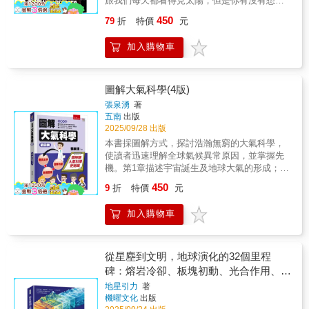
旅我們每天都看得見太陽，但是你有沒有想過
朵有著千變萬化的形態與大小，從貼近地面的
此渺小，而你的存在，本身就閃耀著恆星般的
它為什麼會發光，陽光又為什麼會讓我們感覺
層雲，到高掛天際的卷雲，還有滾雲、旗狀
450
79
折
特價
元
光。宇宙無限寬廣，擁有近乎無限的可能性。
如此溫暖（或燥熱）？太陽是一顆火球嗎？在
雲，甚至龍捲風。本書以精美插畫搭配文字，
你在人生中的任何選擇，將會創造屬於你自己
很多古代傳說裡，太陽都代表著火與力量，是
揭示各種主要雲型的知識、祕密與故事，以及
加入購物車
的無限可能。 天文物理學者BossB，是一
一顆「單純的大火球」。但這顆火球有多大？
它們如何影響周遭的天氣、拉出天空的輪廓、
位擁有近70萬名追隨者的人氣天文學專家。她
能燒多久？從十九世紀開始，一代代的科學家
與陽光共舞。 我們將學習雲朵優雅的拉丁學
以幽默又淺顯易懂的方式解說宇宙奧祕，讓複
試法猜想、計算，但直到核子物理出現，我們
名，探索它們喜歡停駐的天空角落，驚嘆於它
雜的天文知識變得生動親切，也因此受到廣大
才知道太陽以核融合放出光，核心更有一千五
圖解大氣科學(4版)
們與陽光的互動方式&mdash;&mdash;甚至延
粉絲喜愛。 這本書延續了她一貫的風格，
百萬度。要能以核融合的方式產出這麼多能
伸到其他星球上的奇異雲層，有時那裡的雲竟
張泉湧
著
用平易近人的語言帶你理解宇宙。每一篇都從
量，太陽本身又大又重：不僅容納得下130萬個
五南
出版
然是由酸所構成的？又或是木星上的雲是帶有
一個具體的宇宙物理原理出發，並延伸出一段
地球，還占據了太陽系99%以上的質量！太陽
2025/09/28 出版
氨冰晶？而土星的北極雲層竟聚集成一個神祕
引人深思的「宇宙思考」，從科學現象中推導
風與極光太陽對地球的影響不只在於它放出的
的六邊形？ 《天空尋寶記：初學者的雲朵冒險
本書採圖解方式，探討浩瀚無窮的大氣科學，
出貼近人生本質的洞見。 這不只是一本天
光和熱。太陽風可不是太陽底下溫和的暖風，
之旅》（Cloudspotting for Beginners）將啟發
使讀者迅速理解全球氣候異常原因，並掌握先
文物理科普書，更是一部引導你自然掌握「科
是這顆瞬息萬變的核融合大球表面投射出來的
你好奇的心靈，帶來一輩子對氣象知識的驚奇
機。第1章描述宇宙誕生及地球大氣的形成；第
學式思考」的全新教養讀物，讓你在理解宇宙
帶電粒子流，讓整個太陽系都受到電磁波轟
與讚嘆。 ◎ 一本插畫精美的雲科普繪本，帶你
2至第5章敘述地球大氣的結構、運動與大氣現
的過程中，也重新理解自己。Zen大｜「敦南新
450
炸。還好，地球也有磁場，可以幫我們擋下大
9
折
特價
元
探索雲的奧祕與壯麗之美。 《天空尋寶記：初
象，如熱帶風暴、龍捲風及聖嬰現象等。第6章
生活」版主李昫岱｜「屋頂上的天文學家」主
部分的太陽風侵襲，美麗的極光就是最好的見
學者的雲朵冒險之旅》不只是一本詩意的雲與
介紹大氣觀測系統與氣象要素之觀測。第7章簡
理人黃貞祥｜清華大學生命科學系副教授／
證。偶爾吹出的太陽風也形成了這個星系的
加入購物車
天空繪本，也是一本滿足讀者初探氣象知識的
述如何分析與預報天氣，包括數值天氣預報，
GENE思書齋齋主曾耀寰｜中央研究院天文及
「太空天氣」，如果我們有一天要離開地球，
科普書，更是一本能帶領你進入「雲朵奇幻世
讓讀者了解近代大氣科學作業的整體輪廓。接
天文物理研究所研究技師閃耀推薦（以首字筆
就得先摸清這顆陰晴不定的太陽。穿越十七萬
界」的入門指南，喚起好奇心、啟發自然之
著第8章從大氣化學著手，探討人為對環境的破
畫排序）
年的光光從太陽表面到達地球，只需要八分
美，任何對天空和雲朵充滿好奇心與想像力的
壞，包括化學煙霧與臭氧層減弱的傷害；第9至
從星塵到文明，地球演化的32個里程
鐘。但從太陽內部產生的光子，卻得要歷經十
大朋友和小朋友們，都會愛上這本兼具藝術與
第10章從認識氣候學到探討氣候異常情形與發
碑：熔岩冷卻、板塊初動、光合作用、大
七萬年的隨機衝撞才有機會逃脫！但奇怪的是
知識性的美麗圖文作品。 由英國「賞雲協會」
生原因；最後在第11章介紹大氣科學應用，如
氧化事件……從宇宙塵埃聚合開始談起，
太陽表面有時會出現一些「黑點」——神出鬼
地星引力
著
創辦人蓋文．普瑞特─平尼（Gavin
航空運輸、太空科學與軍事氣象之應用等，是
機曜文化
出版
沒的太陽黑子究竟代表著什麼？又是怎麼來
45億年的演化旅程！
Pretor&ndash;Pinney），與榮獲「凱特．格林
大氣科學研究和經濟建設的重要組成。讀者瞭