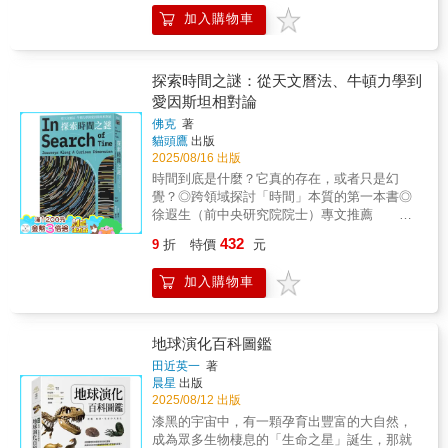
擇，歷史便開始有了不同走向……▎氣候其實
全書兼具科學性與故事性，是探索宇宙與生命
公園的霧氣等日常生活， 深入淺出地解構
加入購物車
一直在「改寫」歷史！你可能聽過「天時地利
源流的精彩科普之作。
「雲、霧、虹、雨」的科學與美學。 & 從雲和
人和」這句話，但你知道天氣真的會左右歷史
雨的形成原理、捕捉彩雲或彩虹的方法、如何
走向嗎？本書便是從氣候角度切入歷史，它不
拍出美麗的天空、 到氣象學的發展歷史，以及
是死板的氣象學書，也不是傳統的歷史教科
探索時間之謎：從天文曆法、牛頓力學到
未來的防災技術等等， 透過200張實景照片與
書！從人類祖先為什麼離開非洲到一場暴雪如
愛因斯坦相對論
插圖，將艱澀的氣象學變得親切又好懂， 且充
何打垮拿破崙，原來這些重大歷史事件背後，
滿溫度且趣味的文字，不論大人小孩都能輕鬆
佛克
著
都少不了天氣的推波助瀾。▎那些神話故事，
吸收。 & 無論你是天氣愛好者、自然科學新
貓頭鷹
出版
其實有跡可循？傳說中有場大洪水，人類差點
手、還是攝影迷， 這本書都將成為你認識氣象
2025/08/16 出版
滅絕；東方有大禹治水，西方有諾亞方舟，這
的起點， 從此每一次仰望天空，都充滿期待與
時間到底是什麼？它真的存在，或者只是幻
些神話聽起來神祕又誇張。但作者認為這些傳
驚喜！ & 本書特色 & ◎讓人打開眼界的天氣奧
覺？◎跨領域探討「時間」本質的第一本書◎
說可能不是憑空捏造的，而是早期人類面對氣
祕，喚醒你對天空、雲、雨、霧的無限好奇！
徐遐生（前中央研究院院士）專文推薦 從
候變化時留下的真實記憶。書中以科學證據來
你知道雲的種類超過四百種嗎？早晨在公園散
曆法的誕生到科學的解讀，自古以來我們一直
推測古氣候的變動，帶領讀者重新理解這些流
432
9
折
特價
元
步時，大樹附近為什麼總飄著白霧？除了常見
嘗試理解、分析時間。時至今日，我們仍無法
傳千百年的故事。也許，你小時候聽過的神
的彩虹，你看過白虹、紅彩虹嗎？本書超過一
完全掌握時間的本質，它究竟如何「流動」，
話，跟地球的一場氣候大變動真的有關。▎歷
加入購物車
百個精彩的天氣知識，將帶你重新認識頭頂上
又或者我們感受到的會不會只是「流動」的錯
史大戰也要看老天臉色？歷史課本常說某場戰
的那片天空。 & ◎從日常生活觀察出發，結合
覺？時間真的在流動嗎？ 我們生活在由時
爭是誰英明指揮、誰兵力強大，但本書會讓你
知識性與趣味性，輕鬆進入氣象學大門！ 從一
間構成的世界裡，在我們大腦的根基上，總是
看到另一面──有時候，老天才是決勝關鍵。像
碗味噌湯探索雲的形成、從熱咖啡漩渦認識氣
有時間不斷流動的概念，但若是要定義時間的
地球演化百科圖鑑
是赤壁之戰，沒有東風，火攻根本無法成功；
旋、從冰棒了解冰的結晶、從浴室鏡子認識結
速度，就必須要有一個相對於時間靜止不動的
拿破崙和希特勒敗在俄國，也是因為冬天太冷
田近英一
著
露現象&hellip;&hellip;其實氣象就在我們的身
物體，才可以定義出時間，但，又有什麼物體
晨星
出版
了。作者一一拆解這些知名戰役背後的氣象條
邊，利用這些日常情境說明各種變化，氣象學
之於時間是「不動」的？若沒有這個物體，我
2025/08/12 出版
件，讓讀者以全新角度看歷史，原來勝負真的
會變得更親近。 & ◎真實攝影照片╳生動插畫
們還可以定義出時間的流速是什麼嗎？或者，
不是全靠人努力。▎從過去看到現在，也看到
漆黑的宇宙中，有一顆孕育出豐富的大自然，
圖解，大人小孩都能快速理解的科普讀物！ 除
我們還可以定義出時間嗎？最後，時間是從宇
未來！除了古代與戰爭，本書最後也談到現在
成為眾多生物棲息的「生命之星」誕生，那就
了豐富的氣象知識，本書結合攝影照片帶你看