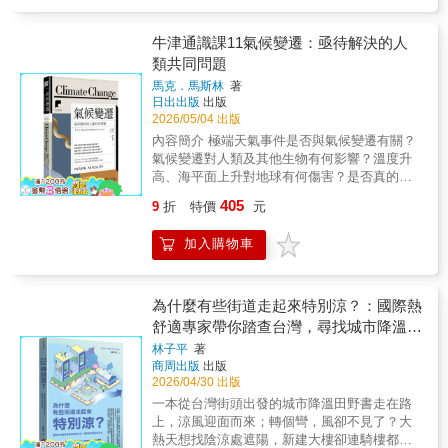
鋒。本書以歷史為經、技術為緯，揭開人類如
世界會如何終結？ ✦在宇宙中尋找陪伴
何一步步把夢想推進至大氣層之外，讓「飛向
——從我們所知的生命到我們未知的生命
宇宙」不再只是神話，而成為可以計算、可以
牛津通識課11氣候變遷：亟待解決的人
生命是什麼？茫茫星海中是否還有其他的生
驗證的現實工程。▎從戰爭遺產到科技競逐的
類共同問題
命？我們是否有能力向外太空發射探測裝置以
轉折點火箭技術的起點並不浪漫，它誕生於戰
尋找星際同伴？ ✦在宇宙中展望未來——
馬克．馬斯林
著
爭與毀滅之中。納粹德國的V-2計畫、科學家的
永不停竭的意義追尋之旅 人類的宇宙史是
日出出版
出版
人才爭奪、以及美蘇之間的競技，使得太空科
否能繼續書寫下去？未來會有其他物種接替我
2026/05/04 出版
技在短時間內急速成長。戈達德的孤獨實驗、
們探索宇宙嗎？而我們能為未來世代、甚或乎
內容簡介 極端天氣事件是否與氣候變遷有關？
奧伯特的理論奠基，再到馮．布朗與科羅廖夫
未來的智慧物種留下什麼遺緒？ 「我們是宇宙
氣候變遷對人類及其他生物有何影響？溫度升
的實踐推進，這些名字串起了一段由理想到現
一部分，在這悠遠故事中永遠佔據一席之
高、海平面上升對地球有何傷害？是否真的有
實的關鍵歷程。技術的突破，往往來自壓力與
地。」儘管人類的宇宙故事書寫了數千年之
解決氣候變遷問題的最佳方案？打開牛津大學
競爭，而非純粹的理性規劃。▎登月競賽：科
405
9
折
特價
元
久，但仍遠遠未至最終章。我們是極度好奇、
出版社最受歡迎通識讀本，用最簡明的方式認
學與政治的極限測試當人類真正踏上月球，那
深具哲思的物種，只要我們持續探索星空、譜
識當前地球面臨的最大危機。關於氣候變遷的
不只是科學的勝利，更是制度與資源動員能力
加入購物車
寫我們的宇宙史，必然會持續努力思索我們的
議題已經延燒幾十年，從美國前副總統高爾的
的展現。雙子星計畫鋪路，阿波羅任務實現跨
位置和意義。●各界推薦●「即使對基本故事已
《不願面對的真相》到影星李奧納多狄卡皮歐
越，而蘇聯的N1火箭失利則揭示另一種體制困
相當熟悉，本書仍令人振奮地提醒我們：人類
的《洪水來臨前》，或是瑞典少女童貝里的
境。在這場競賽中，軌道計算、重力助推與多
對宇宙的理解其實已如此豐富，而這段探索歷
「為氣候罷課」運動。不斷有各界人士登高疾
為什麼有些街道走起來特別涼？：國際熱
體運動等複雜理論，轉化為實際操作的關鍵技
程本身更是非凡的旅程。作者在細節與人文關
呼，對全人類敲著警鐘，企盼政府、企業及一
舒適專家帶你踏查台灣，尋找城市降溫的
術。登月不只是一次抵達，更是一整套精密協
懷之間拿捏得恰到好處，帶領讀者縱覽物理定
般民眾正視地球所正面臨的危機。近年各種極
作與風險承擔的極致展現。▎星海之中，看見
可能
林子平
著
律、宇宙的廣袤尺度，以及生命在其中的位
端天氣事件（如颶風、洪水和乾旱）造成的大
宇宙的秩序與混沌當視野離開地球，問題不再
商周出版
出版
置。」——蕭恩．卡羅爾 Sean Carroll／《詩性
型災難已成日常，這全都指向氣候變遷不是假
只是「如何抵達」，而是「宇宙如何運作」。
2026/04/30 出版
的宇宙》（The Big Picture）作者「一部大膽
議題，而是以脫韁野馬般的失控速度在進行
恆星的誕生與終結、太陽風與地磁場的互動、
一本從台灣街頭出發的城市降溫田野書走在路
而節奏明快的宇宙史，從巴比倫一路寫到地球
中。氣候變遷是指地球氣候系統的長期變化，
黑洞的熵與資訊悖論，構成了一幅既壯麗又難
上，涼風迎面而來；轉個彎，風卻不見了？大
之外的生命。作者以令人聯想到卡爾．薩根的
包括氣溫、降雨量、風向和海平面等方面的變
解的宇宙圖景。從哈伯望遠鏡的深空影像，到
熱天想找陰涼處遮陽，新建大樓卻連騎樓都不
筆觸，捕捉了宇宙中生命的奇妙與神祕。」
化。這些變化可能是自然的，也可能是由人類