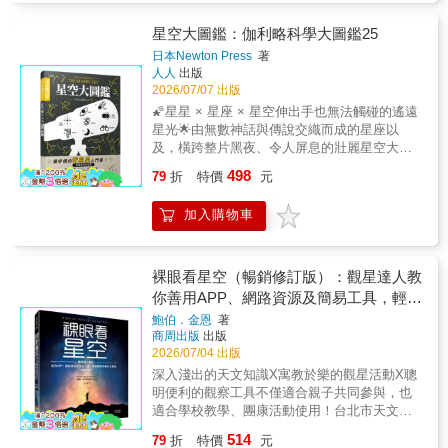
（演化與適應）到地理學（板塊構造與氣候變
應付死亡帶來的張力，讓我們在有限時光中碰
遷）等核心地球學科主題。對於已經讀完市面
撞出最激烈的生命火花，希望探知生存為何重
星空大圖鑑：伽利略科學大圖鑑25
上所有恐龍書的小小古生物學家，或是渴望探
要、價值和意義問題，這就是這本書給予宇
日本Newton Press
著
索世界各類知識的自然愛好者來說，《地球生
宙、萬物、人類這些須臾存在的最高禮贈。
人人
出版
命大歷史》絕對是繼續擴大知識眼界的精采作
2026/07/07 出版
品。現在，就讓我們一起潛入深邃的時光隧
🌠星星 × 星座 × 星空伸出手也無法觸碰的遙遠
道，解開地球過去的祕密吧！
星光🌟由無數神話與傳說交織而成的星座以
及，橫跨整片黑夜、令人屏息的壯麗星空大量
震撼又迷人的照片與圖解，讓你第一次抬頭仰
498
79
折
特價
元
望星空，就澈底陷入宇宙與天文的魅力之中◎
抬起頭看看吧──夜空，其實比你想像中還熱
加入購物車
鬧 生活在都市的人，或許幾乎都忘了仰望
夜空的感覺。是不是因為街道燈光太亮，所以
除了月亮之外，總覺得夜空裡什麼也看不見，
也沒什麼好看的呢？ 其實，只要稍微停下
裸眼看星空（暢銷修訂版）：觀星達人教
腳步、仔細抬頭看看，你就會意外發現：原來
你善用APP、網路資源及簡易工具，輕鬆
城市的夜空裡，依然藏著許多星星。尤其是在
觀察各種天文景象
鮑伯．金恩
著
夏夜旅行、海邊度假，或山上露營時，那些原
商周出版
出版
本遙不可及的星光，會突然變得非常靠近。◎
2026/07/04 出版
星座、銀河、黑洞……漫步在星空中，原來真
深入淺出的天文知識X寓教於樂的觀星活動X聰
的可能迷路？ ★哪幾顆星能連成星
明便利的觀察工具不僅適合親子共同參與，也
座？ ★那顆特別明亮的星星，究竟是哪一
適合學校教學、團康活動使用！台北市天文協
顆星？ ★銀河究竟是什麼？ ★黑洞真
會常務理事 劉志安 審訂「愛看星星的昆布」
的存在嗎？ 這些問題，曾經困擾人類上千
514
79
折
特價
元
粉絲專頁 KENBOO高雄市天文學會常務理事