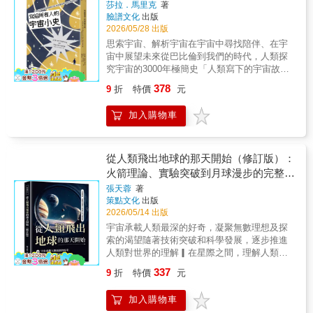
文探索機構Earthrise Institute創辦人／「海爾
實驗：在地底與太空之間尋找痕跡為了捕捉暗
置
莎拉．馬里克
著
理論中，我們的宇宙只不過是眾多宇宙中的一
波普彗星」共同發現者 艾倫‧海爾鮑伯‧金恩的
物質，人類設計出極端精密的探測策略。深埋
臉譜文化
出版
個，像泡泡一樣漂浮在無邊無際的泡沫宇宙之
書讓我有此感觸：「天文攸關科學，但更像魔
地下的實驗室隔絕宇宙射線干擾，試圖記錄粒
2026/05/28 出版
海中，隨時都有新的宇宙在誕生。一個平行宇
術。」想像起來，夜空中充滿奇幻，在鮑伯淺
子與原子核的微弱碰撞；太空探測器則搜尋粒
思索宇宙、解析宇宙在宇宙中尋找陪伴、在宇
宙也許就懸浮在我們的頭頂上，相隔不過公釐
白詼諧的文筆下，這份懷想已精湛傳達。他已
子湮滅可能留下的能量訊號；大型對撞機則嘗
宙中展望未來從巴比倫到我們的時代，人類探
之遙。對於平行宇宙這一想法，以及對於解釋
成為我最喜愛的天文作家之一。此刻……令人
試在高能環境中「製造」暗物質。這些方法各
究宇宙的3000年極簡史「人類寫下的宇宙故事
平行宇宙存在的弦理論，科學家一度以懷疑的
刮目相看。──科普網站「地球空間」
自面對技術與理論的雙重挑戰，也共同構成一
高潮迭起，一次次變革不只顛覆世界觀，還撼
眼光看待，認為它是神秘主義者、假充內行，
378
9
折
特價
元
（EarthSky）主編 黛博拉‧伯德（Deborah
場跨越尺度的科學行動。▎未解之謎：沉默的
動我們的價值定位。」自人類擁有自我意識，
以及行為怪誕的人所感興趣的領域。但是今
Byrd）人們大多以為，只有在特殊場所，使用
結果與未來的方向儘管投入巨大資源，暗物質
首次抬頭凝望天穹、看到星河璀璨的那刻起，
天，已有壓倒多數的理論物理學家在支持弦理
精密設備，才能觀測星空。本書為你解開此一
加入購物車
仍未被直接確認。實驗結果多半指向「尚未發
就不斷思索著一個問題——在那片深邃而絢爛
論和它的最新版本M理論。因為，如果這個理
迷思，指導初學者在自家附近，以肉眼辨識天
現」，卻也不斷縮小可能範圍，使理論逐步收
的星海中，究竟隱藏著什麼樣的祕密？這股憧
論被證明是正確的話，它將能夠以簡單優雅的
上的自然及人造天體奇景，讓大家隨時隨地都
斂。未來的關鍵，或許在於更高靈敏度的儀
憬驅動著人們無數的思考、努力與創新，只為
方式把宇宙的四種力歸結在一起，同時能夠回
可觀星。──美國行星學會資深編輯 艾蜜莉‧勒
器、更低背景噪音的環境，或全新的探測思
找出宇宙的真相以及我們置身其中的意義。本
從人類飛出地球的那天開始（修訂版）：
答「在大霹靂之前發生了什麼？」這個問題。
科達瓦拉
路。暗物質問題不只是尋找一種粒子，更是在
書出自屢獲殊榮的粒子物理學家莎拉．馬里克
火箭理論、實驗突破到月球漫步的完整歷
加來道雄博士解釋說，世界上最重要的物理學
逼近宇宙本質的邊界——在可見與不可見之
之手，將人類跨越數千年的宇宙探索史濃縮為
家和天文學家正利用高度精密的波檢測器、重
程
張天蓉
著
間，人類正逐步描繪出一幅更完整的宇宙圖
一部充滿詩意且平易近人的作品，並從四個面
力透鏡、衛星和望遠鏡來尋找各種方法，以便
策點文化
出版
景。〔本書特色〕宇宙中大部分的質量並不可
向探索了人類持續解開宇宙奧祕、並理解自身
對多宇宙理論做檢測驗證。M理論的前景非常
2026/05/14 出版
見，卻主導著星系的形成與運動。暗物質不發
在其中位置的跌宕旅程。 ✦思索宇宙——
誘人，其意義難以盡數。如果平行宇宙確實存
宇宙承載人類最深的好奇，凝聚無數理想及探
光、不與電磁作用，卻透過重力留下痕跡，從
從天地之中到銀河邊緣 人類何時首次嘗試
在，加來道雄博士推測，一萬億年之後，當宇
索的渴望隨著技術突破和科學發展，逐步推進
旋轉曲線到引力透鏡，逐步揭示其存在。科學
建立系統性框架以理解宇宙？為何天動說困囿
宙變冷變暗，進入科學家所描述的大凍結時，
人類對世界的理解▎在星際之間，理解人類如
家提出粒子與天體等多種假說，並在地下實驗
了我們的宇宙觀千年之久？我們如何發現自己
很可能高等文明能找到一種方法乘坐某種「星
何走到這一步人類仰望天空的那一刻，歷史便
室、太空觀測與對撞機中展開探測。儘管尚未
在宇宙中的位置一步步「跌下神壇」？ ✦
337
9
折
特價
元
際救生飛船」逃離我們的宇宙。探索黑洞、時
悄然轉向。從戰火中的火箭雛形，到冷戰競逐
直接證實，但不斷累積的證據與實驗，正逼近
解析宇宙——從探究時空本質到窺看宇宙命
間機器、另類宇宙、高維空間，這是一次令人
下的科技飛躍，太空探索從來不只是科學的進
這個關鍵謎題的答案。
運 是什麼東西構成了我們的宇宙？在我們
加入購物車
難忘的旅程。《平行宇宙》一書講述的是一場
步，更是一場關於權力、信念與想像力的交
可見的宇宙之外的「暗宇宙」是什麼？我們的
席捲宇宙學領域的革命，不可不看。