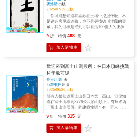
宙發展與太空新知本書沿著時間的脈絡，以天
麥浩斯
出版
系講座教授）： 「以生活觀察照片與圖，串聯
文學發展的歷程，結合思維導圖的方式編寫而
2025/07/19 出版
科學知識，從風雨雷霆中揭開大氣奧祕，回顧
成，講述天體存在形式及理論知識，內容包
「你可能想知道我喜歡在土壤中挖掘什麼。不
氣象里程碑，這是一部喚醒好奇心的科普之
括：宇宙誕生（約138億年前～約西元前3000
是建造房屋或道路，也不是尋找德川埋藏的寶
書。」 & 鄭明典（前中央氣象局局長）： 「完
年）、古代天文學時期（約西元前2999年～
藏，我的目標是找到可以養活100億人的肥沃土
美的一本氣象科普，平易近人，又有充足的氣
1299年）、經典天文學時期（1300年～1779
壤。」── 作者 藤井一至挖土，其實是件很浪
象知識內涵，令人讚嘆！」 & 簡瑋靚（天氣風
年）、近代天文學時期（1780年～1899年）、
468
9
折
特價
元
漫的事！一鏟挖下去，是千年的時光、萬種生
險管理開發股份有限公司副總經理）： 「打開
現代天文學時期（1900年～1955年）、宇宙空
機；我們對天體運行瞭若指掌，對腳下土壤卻
這本書，天氣不再只是天氣，雲、雨、颱風變
間探索時代（1956年以後）。書中內容豐富，
加入購物車
所知甚少。土壤對戰爭爆發和文明興衰有極大
得活潑又有趣！一本讓大人小孩都能愛上的天
穿插人物小史與趣事的知識連結，年輕學子閱
的影響。人類的飲食文化形塑了農業文化，最
氣知識書。」
讀，有助鞏固天文學科，精進理科能力，成人
終影響經濟勢力分配，甚至左右了環境。然
閱讀，能夠找出天文樂趣，更理解萬物起源與
而，世界上適合種植作物的地區卻少得驚人。
歡迎來到富士山測候所：在日本頂峰挑戰
天象變化的來龍去脈。◤本書特色◢1.最強思
在未來，土壤科學將變得越來越重要，常被忽
科學最前線
維導圖，圖像式記憶，有系統、速理解囊括100
略的「土」，其實才是世界的真正核心。地球
多張各種呈現方式的思維導圖、重點整理圖、
長谷川 敦
著
擁有數十萬乃至上百萬種植物、真菌和昆蟲，
對照圖表，以圖像式的表現方式，能夠快速認
台灣東販
出版
然而土壤類型卻僅有12種。人類由土壤滋養，
識各種技術和科技的應用，並加深記憶，不斷
2025/06/26 出版
但現代人能否將這片寶貴的土壤傳承給後代？
朝外聯想擴充，觸類旁通，學得更多知識。2.
所有人都知道富士山是日本第一高山。但你知
未來，隨著世界人口迅速增加，支撐人口的農
編排清晰，內容完善沿著時間的脈絡，講述天
道在富士山標高3776公尺的山頂上，有座名為
地將逐漸消失，很少受到關注的土壤，將為未
體存在形式及理論知識，內容包括：宇宙誕生
「富士山測候所」的建築物嗎？有一群人，為
來人類的生活指明方向。作者藤井一至是一位
（約138億年前～約西元前3000年）、古代天文
了守護國家與地球，無懼制高點的嚴峻考驗！
研究土壤的學者，帶著鐵鍬環遊世界，踏上尋
315
9
折
特價
元
學時期（約西元前2999年～1299年）、經典天
1895年10月1日上午0點，有位青年決定隻身挑
找肥沃土壤以養活地球100億人口的旅程。本書
文學時期（1300年～1779年）、近代天文學時
戰在富士山頂觀測氣象，就此開啟了氣象學
獨特的節奏與敘事風格幽默易讀，讓讀者能輕
加入購物車
期（1780年～1899年）、現代天文學時期
者、研究人員、民間攜手合作，不畏常人難耐
易跟隨作者一同進入土壤的世界，鳥瞰地球僅
（1900年～1955年）、宇宙空間探索時代
的高山氣候，只為提升氣象觀測精準度，讓人
有的12種土壤的科學知識，探索地球上最後的