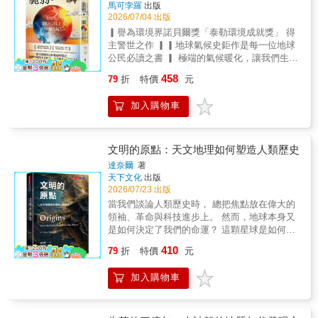
馬可孛羅
出版
2026/07/04 出版
▎譽為環境界諾貝爾獎「泰勒環境成就獎」 得
主警世之作 ▎▎地球氣候史鉅作是每一位地球
公民必讀之書 ▎ 極端的氣候暖化，讓我們生活
的地球正面臨攸關生存的危機!!人類善待自然環
458
79
折
特價
元
境的覺醒，是拯救地球未來的關鍵。 這些災難
事件正在發生……2022年：巴西、印度孟加拉
加入購物車
等地發生熱浪和洪災。颶風伊恩襲擊美國佛羅
里州。南非長期乾旱，生態與經濟受創。2023
年：全球碳排放創歷史新高，天氣災害加劇。
2024年：全球平均首次突破1.5°C，成為最熱年
文明的原點：天文地理如何塑造人類歷史
度。重大極端氣候事件包括：西班牙洪災。颶
達奈爾
著
風「海倫」重創美國東南部。撒哈拉沙漠遭遇
天下文化
出版
半世紀最強暴雨。超強颱風「摩羯」橫掃東南
2026/07/23 出版
亞。中美洲及墨西哥熱浪達51°C。2025年：風
當我們談論人類歷史時， 總把焦點放在偉大的
暴與野火頻傳，包括美國洛杉磯野火、歐洲暴
領袖、革命與科技進步上。 然而，地球本身又
雨、西澳氣旋等。氣候科學家麥可．曼恩從地
是如何決定了我們的命運？ 這顆星球是如何形
球45億年的歷史中，探索人類當前氣候危機的
塑了我們？ 這是一部重新定義「人類大歷史」
410
根源與啟示。作者指出，人類文明的繁榮，其
79
折
特價
元
的傑作。 《人類文明》的作者達奈爾，將視角
實建立在一段氣候穩定、變化幅度極小的「黃
拉升至萬里高空與億萬年前， 揭示了人類文明
金期」之上；而如今這個平衡正被我們親手打
加入購物車
並非偶然，而是由地球的地質力量、 大氣環流
破。書中帶領讀者回顧地球歷史中的幾個關鍵
與板塊構造運動所精密編寫的劇本。 從東非大
氣候時期：從極端寒冷的「雪球地球」、到溫
裂谷的氣候波動催生高智能大腦， 到白堊紀古
暖潮濕的中新世，再到與現今相似卻海平面更