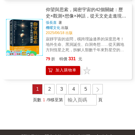
（1956年以後）。3.應用廣泛，適合所有人閱
們擁有更舒適安定的生活，引領世界面對氣候
謎團：土壤。真的有可以託付人類未來的土壤
讀將看似複雜的天文理論用淺白的文字說明，
變遷！歲月靜好，都是有人負重前行！實錄在
仰望與思索，揭密宇宙的42個關鍵：歷
嗎？跟著藤井一至跨越時間的縱軸與地域的橫
並舉出諸多將天文研究與生活中息息相關處，
日本的頂峰挑戰科學最前線的人們！2004年10
史×觀測×想像×神話，從天文史走進現代
軸，探索土壤的廣度與深度，答案呼之欲
讀來輕鬆有趣，貼近日常。本書適合做為國高
月1日，工作到最後一刻的職員鎖上了建築物的
出。：：《每日新聞》、《日本經濟新聞》、
科學，揭開黑洞、恆星、星系與生命的宇
張長喜
著
中學生的補充讀物，師長的教學指引，也可以
大門，離開了富士山。從此改由機器代替人類
《週刊郵報》、《週刊文春》等多家媒體熱烈
機曜文化
出版
宙奧祕
成為各年齡層讀者的最佳理科參考書。
自動進行觀測，也正式改名為「富士山特別地
評論，並重印再刷：：沒有其他動物像人類一
2025/06/18 出版
域氣象觀測所」。歷經百年以上的變遷，即使
樣以如此多不同的方式利用土壤。我想介紹一
寂靜宇宙的追問，橫跨理論邊界的深度思考！
曾失去重要的夥伴，因自然條件受挫，甚至面
個讓我印象深刻的、日本人與土壤關係的理
地外生命、黑洞誕生、白洞奇想……從天圓地
臨關閉危機，科學家們為了「放眼世界，只有
論：「早餐是黑鈣土種植的小麥麵包和斯堪地
方到恆星之死，拆解人類數千年來對星空的想
富士山頂才能實現的研究」，突破技術和經費
那維亞火山灰種植的藍莓果醬。午餐是咖哩
像與知識！▎從仰望星空開始的追問 本書
等現實瓶頸，逐步打造傲視全球的氣象觀測
331
79
折
特價
元
飯，其中富含在亞洲熱帶雨林和風化紅黃土壤
是一部為所有對宇宙懷抱好奇心的讀者而寫的
所！第一線科學家親身參與見證，在富士山頂
中生長的香料薑黃，以及用黑土種植的蔬菜沙
大眾科學著作，透過42個引人入勝的問題，帶
達成的傲人研究與成就！更精準測量二氧化
加入購物車
拉。我們用石化泥炭土藍染衣物，用煤炭供電
領讀者從古至今，深入探索宇宙的奧祕。全書
碳，了解人類活動如何影響我們的地球、為什
的電爐取暖，然後緊握著智慧型手機，它正是
從屈原〈天問〉中的詩意追問開始，點出人類
麼富士山頂的天空會發現微塑膠？在富士山測
由氧化土製成的。」── 山岡和純（Kazuzumi
對星空的探索源於對自然現象的觀察與思考，
候所能實現在最尖端閃電研究？「正因為不知
Yamaoka），日本國際農林水產研究中心 首席
非神話式的盲信，而是理性的追根究柢。這些
1
2
3
4
5
道，才有研究的價值」──守護著富士山測候所
研究員過去，在地質野外研究中，土壤和雜草
問題包括黑洞、重力波、時空旅行、外星智慧
的人們，也在富士山的守護下見證科學的未
曾是令人頭疼的存在。當手中的岩石樣本因風
生命等，看似遙遠，實則與人類未來的命運息
頁數
1
/9
移至第
頁
來。
化而不再適合分析時，總讓人感到失望。然
息相關。作者以提問與回答的形式，結合科學
而，這正是多年土壤形成過程累積的成果！從
背景與歷史人物故事，使複雜知識更易理解，
現在開始，我們看待夏季茂盛草地的方式或許
也更具閱讀趣味。▎從神話到科學的宇宙觀演
會因此改變，這本書將引導你深入思考土地、
進 書中第一部分回溯人類觀測天象的歷
食物與環境議題上的衝突。── 黑澤大陸
史，從古代文明的宇宙模型談起。無論是古埃
（Kurosawa Tairiku），朝日新聞大阪編輯部作
及的天牛圖、古印度的須彌山，還是中國的蓋