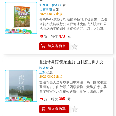
意識等種種有序結構：從大霹靂起到物質生
水魚以及令人驚異的洄游冒險歷程、氣候變遷
出太空飛行和太空站生活的細節，讓讀者身歷
安西亞．拉奇亞
著
成，從物質生成到生命出現，從生命到意識萌
的防災工作如何救命……都在書頁紋理之間呈
其境，感受到宇宙的神祕和人類探索的勇氣。
大石國際
出版
現，直到宗教、科學、藝術、創造力、想像力
現。5.系列二書共匯聚21位環境工作者，傾其
2. 尖端科技的展示： 書中詳細介紹乘龍號太空
2026/08/14 出版
的湧現，到最終包括意識在內一切歸於無有，
數十年耕耘累積而成，為當代社會整理出重要
船的高科技設計，以及在太空站內進行的各種
專為8–12歲孩子打造的終極地球視覺史，也適
終至消逝，宇宙回歸寂靜冷清的原子游離狀態
珍貴的知識成果。6.閱讀這個時代，給予向前
創新實驗，展示現代科技在太空探索中的應用
合初次接觸或想要複習地球史的成人讀者如果
&hellip;&hellip; 葛林以高度清晰的文字，溫柔
的動力：光是閱讀21位作者簡介，就像閱讀這
與突破，並展望未來太空探索和太空觀光的廣
把地球的年齡縮小到短短的24小時，人類其實
熨貼地梳理古往今來哲人、詩人、科學家，針
個時代的演進。從字裡行間讀出他們為何追
闊前景。3. 太空工作的身心健康：與一般的太
直到最後的38秒才悄悄誕生。這本書要帶你探
對每一個過程想要理解的嘗試，書中含括各種
尋，以及如何努力，給予觀者前進的動力。7.
473
79
折
特價
元
空科學著作不同，作者剖析太空生活中需要面
索人類出現之前那些令人難以置信的失落世
理論和視角，揉捏成宇宙科學大歷史的高明書
培養高中生讀者環境素養：高中生在進入大學
對的心理挑戰，並強調同理心和心理支持的重
界。從恐龍的出現與滅絕、特大企鵝等巨型動
寫。從粒子到行星，從意識到創造力，從物質
前，若能培養出全面認識臺灣土地環境的素
加入購物車
要性。
物的現身，到地中海1500公尺高的超級大瀑
到意義，葛林讓我們所有人都能掌握並品賞我
養，更能豐富自己的視野與對生命的尊重，這
布……這本自然史讀本將揭開地球漫長歷史
們在宇宙中轉瞬即逝，卻也精緻之極的須臾時
套書是必讀佳作。
中，無數奇特又美妙的景象。本書由地質學兼
光。 全書以物理定律貫穿，差別地對待所有原
古生物學專家安西亞．拉奇亞博士（Dr. Anthea
雙連埤霧語:濕地生態.山村歷史與人文
子、分子、生命和你與我。第三人稱的外部科
Lacchia）撰寫，是孩子認識地球科學的完美指
學觀察，加上第一人稱的內在思索，將個人歷
陳胡彥
著
南。書中把插畫家山姆．福克納（Sam
上旗
出版
程、科學理念、概念與事實交織匯集。作者論
Falconer）令人驚嘆的作品，與不斷漂移的大
2026/08/12 出版
述時大量運用類比和隱喻，以非技術用語來解
陸地圖、自然界現象的真實影像完美結合，用
釋所有必要的觀點，特別艱澀的概念以簡短摘
雙連埤是天然形成的山中湖泊，為「國家級重
前所未有的視角訴說地球的故事。在這本引人
述代之，讓只具最粗淺背景的讀者都能一路跟
要濕地」。由於湖泊四季變換、景緻多樣，孕
入勝的地球史圖文書中，你將讀到：• 地球簡
隨不致迷途。 這是一趟以科學為動力的旅程，
育了豐富的水生植物與野生動物，因此，也被
史：用獨特的「24小時時鐘」時間軸，清晰標
路途上由人性賦予重要意義，也成為一次充滿
列為「野生動物保護區」。這裡除了得天獨厚
395
記地球的各個演化階段。• 驚奇震撼的場景：細
79
折
特價
元
生機的豐富冒險的源頭。人類身為宇宙中唯一
如桃花源般的生態環境，也是一處素樸的美麗
緻的巨幅畫作讓史前地球重現眼前——從撞擊
有意識的生物，得以超脫必須身處當下的束
山村，還有一群村民致力於保護雙連埤地區的
墨西哥猶加敦半島的隕石，到冰河時期的巨型
加入購物車
縛，將自己視為在過去未來的開展歷程的一部
自然與文化資產， 努力實踐自然與人共存、共
哺乳動物。• 結合核心課程：精采結合了生物學
分。知道生命有限，這生存的領悟讓我們必須
榮、共好的「里山願景」。