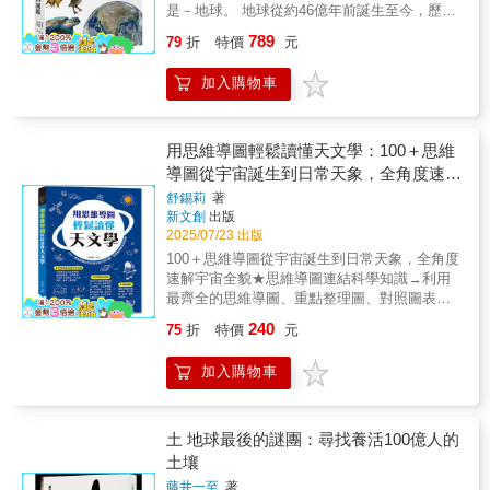
宙大霹靂誕生後所產生，那麼，在大霹靂之
的氣候問題，像是北極冰融、暖化加劇，這些
是－地球。 地球從約46億年前誕生至今，歷經
見天空之美，並以插畫圖解協助解說科學理
前，有時間嗎？時間不只是一種物理性質
變化將如何影響世界政治與經濟。你會發現，
各種磨難的同時，也逐漸演化。 在這個過程
論，讓閱讀過程不再枯燥。每一次翻頁都像是
789
事實上，時間遠比我們想像的複雜。它絕不只
79
折
特價
元
氣候不只主導了過去，也正影響著我們的未
中，時間不斷流逝，萬物不斷改變，我們也從
在進行一場穿越雲層、探訪天空的奇幻旅程。
是單純的物理問題，我們可以從考古學的角度
來。書中還提到氣象武器、氣候干涉技術，讓
中窺探到宇宙普遍的法則。 本書是以上述的
& ★日本名人‧鼎力推薦 & 鎌田浩毅（京都大學
來看，也可以從生理學、心理學、語言學、人
加入購物車
人驚訝科學已經走到這一步，也提醒我們該怎
「演化」為主題，透過淺顯易懂的視覺方式，
名譽教授）： 「從美麗的天空與雲的故事，到
類學、哲學，甚至從地質學的角度來思考。當
麼與自然相處，才能過得長久。本書特色：本
說明最新的研究觀點，介紹地球與生命充滿戲
最先進的氣象學，內容非常有趣。這是一本文
然，時間更是科幻世界和未來學的重要命題。
書以縱貫古今的視角探討氣候與人類歷史之間
劇性的歷史，更進一步探討地球與生命未來可
科出身、數學不好的人更應該讀的驚人之
所有的人類行為，都包含在這個宇宙最奇妙的
密不可分的關係，從史前氣候變遷、古代大洪
能的發展方向與預測，引領您探索地球演變過
用思維導圖輕鬆讀懂天文學：100＋思維
作。」 & 西成活裕（東京大學教授）： 「這是
維度裡。從古文明到量子物理 佛克打破一
水、大禹治水到赤壁之戰的氣象背景，結合考
程中各時期環境及生物變化的奧祕。 本書特色
導圖從宇宙誕生到日常天象，全角度速解
我想推薦給所有人的書。它以壯闊的視野滿足
切學門的界限，從考古學確認人類開始認知到
古、歷史與氣候科學資料，細述自然環境如何
◆從太陽系的起源到地球誕生，收錄地殼變
我們的『知識好奇心』，非常精彩！」 & 斉田
宇宙全貌。
時間，探討曆法問題後，進入到牛頓力學中，
舒錫莉
著
影響文明興衰、族群遷徙與歷史轉折。全書內
動、空氣產生、生物演化等內容，涵蓋的範圍
季実治（NHK氣象預報員）： 「這本書告訴我
新文創
出版
闡論人類對於時間的概念為線性的表態。牛頓
容兼具學術深度與敘事張力，是一部融合自然
從天文、地球科學到生物，十分廣泛，並在專
們，天空是一種無論何時、何地都能享受的最
2025/07/23 出版
力學後就是愛因斯坦的相對論，時間從線性的
科學與人文思想、引人深思的跨領域著作。
欄中補充許多額外資訊。 ◆透過精美插畫與圖
佳娛樂。你會開始期待明天的天空。」 & 川端
又變成與空間同等扭曲……時間是什麼？時至
100＋思維導圖從宇宙誕生到日常天象，全角度
片，生動地呈現地球與生命演化的歷程，激發
裕人（作家）： 「作者主張『仰望天空的喜
今日我們仍然沒有定論，但這本書將帶領你踏
速解宇宙全貌★思維導圖連結科學知識→利用
讀者對自然界的好奇與探索精神。
悅，不僅能豐富我們的日常生活，還能有助於
上尋找答案的旅程。
最齊全的思維導圖、重點整理圖、對照圖表，
防災』，這一觀點極具說服力。」 & ★臺灣專
介紹天文發展史、天文家背景，讓你一看就
240
75
折
特價
元
家‧好評不斷（以姓氏筆畫排序） & 吳俊傑（國
懂。★時間脈絡明確→按照天文發展的歷程編
立臺灣大學大氣科學系講座教授）： 「此書教
排，從宇宙大爆炸到近代天文學，包含各種星
我們用理性及詩意來看待美麗的大自然律動：
加入購物車
體、天氣變化、日月虧蝕等生活知識，綜合科
雲聚雲散、氣象萬千。」 & 洪進益/小益老師
學、歷史、生活等多角度解析天文新知。。 ★
（澎湖縣石泉國小教師）： 「這本《讀一個天
知識連結→解說中穿插多個知識點，可以鞏
氣的故事》，是自然課最棒的延伸讀物！用孩
固、延伸、擴充知識量。最有趣、最視覺化的
土 地球最後的謎團：尋找養活100億人的
子看得懂的語言，解開雲、雨、彩虹的祕密，
思維導圖學習法文轉圖、圖變表，形象化自然
土壤
讓課本知識在生活中真實發生，讓學生愛上氣
記憶，100多張思維導圖聯想學習，１本讀通宇
藤井一至
著
象觀察！」 & 郭鴻基（國立臺灣大學大氣科學