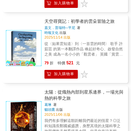
加入購物車
質的山峰，而非地面上的洞穴。」◎Top 2「多
更是人類探尋未知的脆弱與偉大。
在的意義，她用幽默又深刻的方式告訴我們：
題，其實正是這段五億年物質循環史的延續與
年來，科學告訴我們：黑洞實際上是整個宇宙
理解宇宙，就是理解自己。 宇宙思考就
反噬。過去，植物、微生物與菇菌共同創造了
中最明亮的天體。」◎Top 3「直到二○○二年，
是： 了解宇宙，視角就會擴展；視角擴展，事
能固定碳、維持氣候穩定的大地；如今，人類
觀測才證實了銀河系中心唯一可能存在的，就
物的本質就會顯現。 ★日本人氣天文學家的
卻在短短數十年間迅速消耗這套脆弱的平衡。
天空尋寶記：初學者的雲朵冒險之旅
是一個超大質量黑洞。」★精選金句★◎黑洞
宇宙思考術★在風趣又易懂的筆鋒下，帶領我
藤井教授以清晰而不危言聳聽的方式提醒我
蓋文．普瑞特─平尼
著
根本就不擅長隱藏自己，會讓自己周圍的物質
們超越日常框架，從不同視角看見萬物本質。
們：土壤不是單純的農業議題，而是整個生態
時報文化
出版
像聖誕樹般發出光芒。◎「每個星系中央都有
你不需要成為專家，也能用宇宙的尺度看待自
與文明系統的基礎。不了解土壤，就無從討論
2025/11/14 出版
一個超大質量黑洞。」這是人類已確立的常
己，當視野放大到星辰與銀河，生命中的困惑
永續。對熱愛自然的人而言，本書帶來一種難
從〈如果雲知道〉到〈一首雲的時間〉 歌手 許
識。◎科學理論從不是憑空冒出的真理，而是
與煩惱，都將轉化為成長與自由的契機。
得的視野轉向。我們習慣仰望森林枝葉、欣賞
茹芸 的第一本翻譯作品 喚起好奇心、啟發自然
經年累月形成的結果。◎對於黑洞最大的誤
當你仰望星空，你看到的不只是光年之外的星
花木之美，感歎造物之奇，卻忽略了真正承載
之美 成為一名小小的「觀雲者」 英國「賞雲協
解：黑洞並不「黑」，是整個宇宙中最明亮的
體，而是存在於時間長河中的自己。宇宙不評
生命記憶與能量的，往往是腳下那薄薄一公尺
會」創辦人 蓋文．普瑞特─平尼 ＋ 「凱特．格
天體。是熾熱明亮的物質高山，不可能看不
521
斷、不給答案——它只是存在。而我們，能選
的褐色層。理解了這一層，我們看自然的方式
79
折
特價
元
林威」童書繪本大獎插畫家 威廉．葛里爾
到。◎黑洞像是河魨，會讓自己看起來比實際
擇用什麼視角去看待世界。 《宇宙思考》
也將隨之重整。
&mdash;&mdash;&mdash;&mdash;共同獻上
上更大。
不只是一本談天文的書，更是一場打開思維邊
加入購物車
&mdash;&mdash;&mdash;&mdash; 兼具藝術
界的旅程。它教你如何換個角度看待問題、理
與知識性的「雲」科普繪本！ ◎ 歌手 許茹芸
解情緒、突破框架，在變化與不確定的世界
的第一本翻譯作品 「從小我就喜歡躺在草地
裡，在浩瀚星河中找到屬於自己的節奏與價
上， 仰望天空，看著雲朵一朵朵變化
太陽：從熾熱內部到星系邊界，一場光與
值。 ★看見本質：突破經驗與偏見的限
&mdash;&mdash; 從形到影，從近到遠。 那份
熱的科學之旅
制，看清事物與自身的真實樣貌。 ★了解
飄浮不定的自由， 彷彿呼應著內在的心與靈
自我：認知你是繼承了無數恆星生命歷程的
葛琳
著
魂。 願每個讀完的你， 都能隨著心的流動與能
貓頭鷹
出版
「繁星之子」，體內蘊藏著磅礴的能量與無限
量， 像雲一般&mdash;&mdash;在變化中飄
2025/11/06 出版
潛力。 ★創造未來：在宇宙的無窮可能性中，
浮，在流動中安靜。」
選擇成為你理想中的自己，擺脫社會框架與群
我們有多理解這顆距離我們最近的恆星？◎泛
&mdash;&mdash;&mdash;&mdash;&mdash;&mda
體壓力的束縛。 當你學會用「宇宙的尺
科知識長鄭國威盛讚，身歷其境的太陽科學之
許茹芸 ◎ 你可曾親眼見過一朵雲的誕生？ 雲
度」看待人生，你會發現：原來一切困惑都如