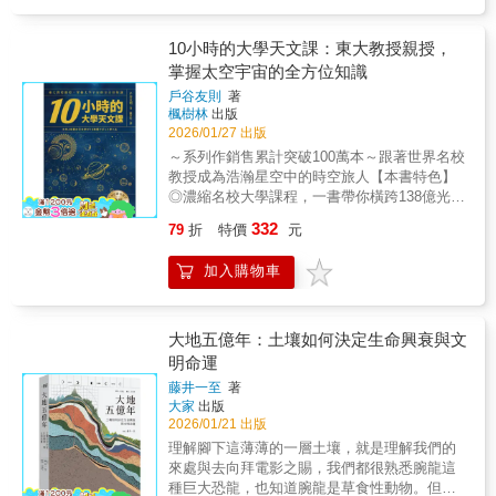
學者、作家★英國皇家天文學會2022年溫頓獎
所以能夠「發光發熱」，是出於許多科學家對
（最具前景的博士後研究員）★2022年獲頒英
真理的不懈追求，他們懷著力排眾議的膽識，
國皇家天文協會研究員★獲獎天文科普
10小時的大學天文課：東大教授親授，
提出非比尋常的證據，最終一步步推翻所有質
YouTube頻道「Dr. Becky」訂閱超過81.7萬★
掌握太空宇宙的全方位知識
疑，證實了這個非比尋常天體的存在，也發現
陳明堂教授（中研院天文所研究員、中研院黑
其背後或許藏著能讓我們理解宇宙和自身存在
戶谷友則
著
洞團隊發起人之一）導讀現在，我們正在繞著
的關鍵。 本書作者、前物理學家馬庫斯．
楓樹林
出版
一個黑洞公轉。地球繞著太陽運行，而太陽則
卓恩，透過走訪許多在人類探究黑洞歷程中作
2026/01/27 出版
繞著銀河系的中心運轉。太陽是銀河系中為數
出關鍵貢獻的科學家，譜寫出一段引人入勝的
～系列作銷售累計突破100萬本～跟著世界名校
千億顆星星中的其中一顆，在我們自轉與繞著
追尋之旅。黑洞絕非宇宙中的罕見異類，而是
教授成為浩瀚星空中的時空旅人【本書特色】
太陽公轉的同時，我們也在以每小時72.4萬公
無處不在——它是宇宙的元老，是最早出現的
◎濃縮名校大學課程，一書帶你橫跨138億光
里的速度在銀河系運行。那麼，在銀河系中間
天體之一；它是星系的種子，與之一同茁壯成
年！◎從宇宙的基礎元素，到天文學的國際潮
的是什麼？是一個超大質量黑洞。這宇宙中最
332
79
折
特價
元
長，構成今天宇宙的模樣；它更可能是生命的
流，提供最紮實且最新的知識！◎推薦給憧憬
奇特、也最容易被誤解的存在。「黑洞是大自
主宰，其規模和吸積速率會影響空間中有否製
星空浪漫、想從宏大視角瞭解世界、喜愛科學
然中必然的存在。」研究領域為超大質量黑洞
加入購物車
造宜居環境的原料。我們之所以得以存活於地
與哲學的你！宇宙很大，大到我們一生都無法
的作者貝琪博士形容：「黑洞是太空中一個擠
球上、閱讀這些文字，也許正是因為黑洞的存
觸及邊界；宇宙也很近，近到每次抬頭，都能
壓了大量物質的地方，密度大到就連光，宇宙
在。❏各界推薦「引人入勝、節奏明快的敘
看見它的光。「宇宙是什麼樣的？我們身在何
中速度最快的存在，一旦太過靠近黑洞，也沒
述，講述科學家如何在相對晚近的時間——而
處，又從何而來？」這些看似遙遠、卻自人類
大地五億年：土壤如何決定生命興衰與文
有足夠的能量逃脫黑洞引力的束縛。」「黑洞
且有時不甘不願——才終於承認黑洞的存
誕生以來不斷被追問的問題，正是天文學誕生
明命運
根本就不擅長隱藏自己，會讓自己周圍的物質
在。」——《泰晤士報》（The Times）「扣人
的起點。作為人類歷史最悠久的學問之一，天
像聖誕樹般發出光芒。」在這本書裡，作者貝
藤井一至
著
心弦的好書。」——BBC《Sky at Night》雜誌
文學至今仍站在科學最前線，透過巨大望遠
琪‧史梅瑟博士運用她的天文物理、天文動力學
大家
出版
「極具詩意。」——《紐約時報》（New York
鏡、人造衛星、重力波與微中子觀測，持續拓
知識，帶領想一探究竟的一般讀者探索最早期
2026/01/21 出版
Times）「卓恩的寫作彷彿是在與其他人的對
展人類對宇宙的理解邊界。《10小時的大學天
宇宙的樣態、恆星的一生、黑洞其實很亮、
理解腳下這薄薄的一層土壤，就是理解我們的
話。」——《新科學人》（New Scientist）
文課》由東京大學天文學教授 戶谷友則 撰寫，
「黑洞」為什麼叫做「黑洞」（借名自真實歷
來處與去向拜電影之賜，我們都很熟悉腕龍這
「在所有頂尖科普作家之中，卓恩的風格最為
以世界頂尖大學的天文課為架構，內容涵蓋天
史上的慘劇），以及更多我們沒想過、關於黑
種巨大恐龍，也知道腕龍是草食性動物。但真
親切，能把複雜的科學寫得既簡單又平易近
文觀測、恆星演化、行星系生成、黑洞與超新