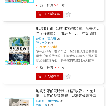
航海家號的遠行，人類逐漸意識到，宇宙既遵
做了？城市要做對哪些事，街道才能真的涼下
——傑佛瑞．福肖 Jeffrey Forshaw／曼徹斯特
活動引起的。目前已確定溫室氣體的排放是氣
300
79
折
特價
元
循精確的物理定律，同時也充滿不可預測的混
來？國際熱舒適專家林子平教授透過「熱行
大學理論粒子物理學獲獎教授、《為什麼
候變遷的主要原因之一，而這些排放主要來自
沌特性。▎未來邊界：探索之外的生存思考當
走」帶領人們用身體聆聽城市的溫度、參與高
E=mc2？》（Why does E=mc2?）共同作者
人類活動，如能源生產和交通運輸等。證據明
加入購物車
科技推動人類走向更遠的星際空間，問題也隨
溫工作坊、用自動販賣機傳遞涼爽概念，以貼
「這部引人入勝的科學史，描繪了人類如何試
確顯示，大氣層中的二氧化碳含量從工業革命
之改變。殖民火星的想像、巨行星探測的實
近人們生活的方式尋找城市降溫的解方。如果
圖理解、詮釋並掌握宇宙的種種奧祕，對於自
開始就一直上升。「氣候變遷」不只是科學議
踐、以及太空任務中的重大事故，都提醒我
你準備好了，現在就跟著林子平教授，一起出
有文字紀錄以來迄今不斷演變的信念、理論與
題，而是包含了經濟學、社會學、地緣政治、
們：探索從來伴隨風險。從「能否到達」到
發探索答案！盛夏午後，林子平教授帶著萬華
地球進行曲【紐約時報暢銷書、歐美各大
研究，作出了相當出色的梳理……作者是優秀
國家與地方政治、法律、健康等跨領域的綜合
「如何長久存在」，航太發展正從征服轉向適
居民從老公園出發，沿著街區走到水圳邊，體
的敍事者，其寫作風格非常適合傳達敬畏之
年度好書獎】：看岩石、水、空氣如何召
問題，影響層面之廣，地球上沒有一個人能不
應。本書最終呈現的，不只是科技史的軌跡，
驗陽光、樹蔭與風對體感造成的巨大影響；他
感，同時喚起對那些難以想像的尺度、距離與
受其影響。其對生態系統、農業和水資源等方
喚地球的呼吸，解讀46億年來地球自我
費里斯・賈布爾
著
而是一種持續追問的能力——在人類不斷向外
也帶著小學生拿著簡易風車，了解校園裡的風
現象的感知……這是大眾科學寫作的典範之
面產生的影響，以及對全球經濟和人類健康帶
野人文化
出版
調節、修復的蓋婭密碼
延伸的同時，也重新理解自身在宇宙中的位
從哪裡來，感受校園內的微氣候；他透過工作
作，兼具權威性與啟發性。」——《Booklist》
來的挑戰，都遠比你我以為的嚴重。過去三十
2026/04/29 出版
置。〔本書特色〕從戰爭催生的火箭技術，到
坊，讓各縣市局處人員交換在地經驗，了解高
雜誌「作者以通俗易懂的方式，帶領讀者探索
年來，透過人類活動排放的二氧化碳加倍了，
第一本結合「蓋婭假說」與21世紀科學新發現
冷戰時期的登月競賽，人類如何一步步走向宇
溫災害是各個工作現場都要面對的共同問題，
宇宙的歷史，以及人類的好奇心如何持續形塑
這代表世界各國領導人對於氣候危機的關注集
證實「地球是活的」劃時代科普鉅作！賈布爾
宙，本書以歷史與科學交織鋪陳。透過關鍵人
進而思考解決之道；在威尼斯建築雙年展的展
這段歷史與我們的未來。」——《Ms.
體失敗。人類必須有共識做出改變，例如減少
以記者的好奇心、科學家的思維與詩人的筆
物與重大任務，呈現技術突破背後的競爭與抉
場裡，他與研究室成員將溫度轉化為可被觀看
Magazine》
溫室氣體排放、加強能源轉型、促進永續發
觸，將生物與地質、有機與無機……譜寫成一
擇；同時延伸至恆星演化、黑洞奧祕與深空探
與感受的空間裝置。他讓「看不見的溫度」，
592
79
折
特價
元
展、保護生物多樣性和生態系統等。作者提
部壯麗動人的地球生命史詩。★《紐約時
測，帶讀者理解宇宙的運行規律。在探索與風
成為每個人都能感受到的生活問題。本書記錄
醒，人類必須意識到氣候變遷所帶來的嚴重後
報》、Amazon暢銷書★ 橫掃歐美各大雜誌年
險並存之中，看見人類如何在星際之間尋找位
了成大BCLab研究團隊多年來走遍全台的實測
加入購物車
果，並採取行動來應對這個全球性挑戰。只有
度最佳圖書榜《Nature》、《科學人》、
置與未來方向。
計畫，他們透過更接地氣的方式讓科學與大眾
透過全球合作和共同努力，才能實現氣候變遷
《Booklist書單》★ 全球最大博物館與研究機
有效溝通，凝聚中央、地方與社區共識，告訴
的控制和減緩，保護地球和人類的未來。【你
構組織《Smithsonian史密森尼》年度好書獎★
我們城市中已經發生、正在發生的種種改變：
是知識控嗎？關於牛津通識課】用最簡明直白
芝加哥公共圖書館、美國圖書館協會年度最佳
地質學家的記時錄（好評改版）：從山
創造路徑給風走、銜接戶外連續遮蔭、串聯涼
的方式，了解現代人最需要知道的大問題。牛
選書★ 環保文學與環境新聞領域權威 瑞秋・卡
脈、大氣的悠遠演變，思索氣候變遷與地
爽庇護站點，一點一滴搭建起更友善安全的環
津通識課（Very Short Introductions，簡稱
森環境圖書獎 首獎★《洛杉磯時報》圖書獎、
境。書中搭配30張插畫與10支紀實影片，邀請
球的未來
瑪希婭．貝約內魯
著
VSI）是英國牛津大學出版社（Oxford
奧勒岡圖書獎 入圍★《The Atlantic大西洋》雜
您一同參與這場從忍受轉向選擇、從了解轉向
商周出版
出版