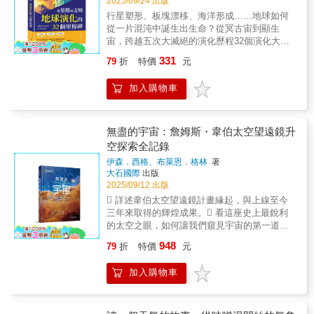
2025/09/24 出版
的？就在人類越來越理解太陽的過程中，太陽
威」童書繪本大獎插畫家威廉．葛里爾
解大氣科學的特性後，即可發現它的多樣性，
仍不時發出突襲的怪招，更加令人迷惑卻也感
行星塑形、板塊漂移、海洋形成……地球如何
（William Grill）聯手打造，以深入淺出的文字
依照興趣都能在大氣科學中找到適合自己才能
到無比新奇。本書回顧幾千年的肉眼觀測、幾
從一片混沌中誕生出生命？從冥古宙到顯生
敘述，為你解說各種變幻莫測的雲朵奧秘與知
的研究方向，讓自己在這個充滿挑戰的領域中
百年的望遠鏡觀測，還有幾十年的太空觀測歷
宙，跨越五次大滅絕的演化歷程32個演化大事
識，搭配以壯麗彩色天空與流動雲朵的色鉛筆
發光發熱。
史。帶給我們從太陽內部到地球表面、從太陽
紀，揭開地球孕生文明的壯闊編年！▎從星雲
插畫風格，營造出沉靜而引人深思的閱讀體
331
79
折
特價
元
系成形之初到現在，關於太陽的一切謎題與美
到行星的誕生 本書以生動易懂的筆觸，從
驗。 雲的存在需要極為精準的化學條件，卻又
妙解答。推薦人鄭國威 泛科知識長
45.72億年前太陽系的誕生展開，描述一團原始
在日常中不斷生成與消散。本書以趣味的筆
加入購物車
星雲在重力與外力擾動下逐漸坍縮成盤狀，點
調，描繪這些常被你我忽略的天空生靈，提醒
燃中央的太陽，並在殘餘物質中孕育行星。作
我們在無常之中，學會專注與觀察。 這是一本
者介紹了傳統行星形成理論與「大遷徙理
結合知識、詩意與寧靜之美的雲朵之書，獻給
論」，解釋為何太陽系內有類地行星與氣態巨
無盡的宇宙：詹姆斯・韋伯太空望遠鏡升
所有熱愛天空與自然的讀者。
行星的分布，以及小行星帶與隕石的成因。隨
空探索全記錄
後，地球在早期經歷與「特亞」的巨型碰撞，
伊森．西格、布萊恩．格林
著
生成月球、傾斜地軸，賦予地球四季與潮汐，
大石國際
出版
也為地球日後的穩定演化奠定基礎。▎冷卻、
2025/09/12 出版
分層與海洋的形成 在月球誕生後，地球進
 詳述韋伯太空望遠鏡計畫緣起，與上線至今
入快速冷卻期，岩漿海逐漸凝固並出現地殼、
三年來取得的輝煌成果。 看這座史上最銳利
地函、地核的分層結構，開啟板塊運動與地球
的太空之眼，如何讓我們窺見宇宙的第一道
磁場的形成。海水則主要來自岩漿釋放的水蒸
光。 揭開宇宙前所未有的視野，近至太陽系
氣冷凝，加上部分小行星、彗星帶來的水分。
948
79
折
特價
元
行星風貌，遠達接近大霹靂的早期宇宙。 大
最古老的海洋可能在44億至43億年前便已出
開本全頁滿版天文照片，盡情探究天體細節。
現，提供了穩定的液態水環境，這成為生命誕
加入購物車
詳盡的構造與技術解說，了解這項太空工程創
生的重要前提。書中透過礦物鋯石的同位素證
舉。「詹姆斯・韋伯太空望遠鏡取得的每一筆
據，揭示當時海水已在地表流動，並開始參與
資料都令人感到不可思議……但無庸置疑的
地質與化學循環。▎生命的起源與早期演
是，這樣的驚奇才剛剛開始。」──布萊恩・格