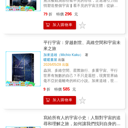
星的昆布」粉絲專頁 Kenboo敝學會在市區辦
無法被觀測那些看不見的存在，正透過引力悄
情書，更是一份珍貴的民俗檔案，詳實記錄了
理「路邊天文」多年，體認到民眾對認星的渴
悄塑造整個宇宙▎看不見的宇宙主體：從缺席
野柳從手搆木殼舢舨的純樸漁村，到成為國際
望卻不得其門而入。這本易上手的教學書恰是
中發現存在宇宙中最關鍵的成分，恰恰是無法
觀光勝地的劇烈變遷，彌補了官方地理誌中缺
296
79
折
特價
元
鑰匙。──高雄市天文協會常務理事 林子端在
直接觀測的存在。暗物質並不發光、不與電磁
失的情感溫度與生活細節。鄉音敘事： 全書以
星期六的晚上，天氣晴，帶著鮑伯‧金恩為你寫
波互動，卻以重力悄然塑造星系的結構與運
地道的鄉土語書寫（如：港爿社、海冬、煞
加入購物車
的這本天書，裝好手機APP星圖軟體再備支雙
動。當天文學家發現星系旋轉速度與可見物質
海），生動再現了野柳漁民與自然共生的「半
筒鏡，開車到郊外，抬頭認識屬於你第一對天
不符時，一個關於「隱形質量」的問題浮現：
年討海、半年休墾」的生活韻律。作者以素描
上的星友——織女星和牛郎星。再支起雙筒
是否有某種未知物質，主導著宇宙的骨架？這
紀錄「王爺宮」、「媽祖洞」與當時的海村活
鏡，探索壯麗的七姊妹星團和007星團。還有別
個問題，成為現代宇宙學最核心的謎團之一。
平行宇宙：穿越創世、高維空間和宇宙未
動、野柳岬海蝕景觀與豐富藻類生態。在觀光
再把黃昏的金星誤認是不明飛行物體，又打電
▎證據的堆疊：從旋轉曲線到宇宙碰撞暗物質
來之旅
浪潮與生態老化的衝擊下，野柳的地景（如女
話到天文台問我了。今夜就是你跟星星交上朋
的存在並非憑空想像，而是來自多重觀測的交
王頭、海膽化石）正日漸衰微。作者從喪妻之
加來道雄（Michio Kaku）
著
友的開始。──資深追星族 林啟生天文是最貼
叉指向。星系旋轉曲線顯示外圍恆星運行異常
慟走入鄉土走讀，將私人的生命傷感昇華為對
暖暖書屋
出版
近人們日常生活的自然科學，《裸眼看星空》
快速，引力透鏡現象揭示質量分布遠超可見範
環境永續的集體呼籲。本書的出版具備高度的
2026/05/28 出版
淺顯易懂的觀星技巧與所介紹的簡便軟體工
圍，而星系團的碰撞——如著名的子彈星系團
「文化保存意義」：它搶救了消失中的漁村語
蟲洞、多維空間、星際旅行、多重宇宙、平行
具，正是將觀星活動導向「休閒化」的好幫
——更直接呈現質量與光的分離。這些現象逐
言，紀錄了被填平的海港記憶，並試圖喚醒讀
世界有無數的自己？不只是遐想，現實世界絲
手！──台北市天文協會常務理事．台灣梅西爾
步累積，構成一條清晰線索：宇宙中存在一種
者對這片「傾斜之岬」的保護意識。這不僅是
毫不亞於最離奇的科幻小說。加來道雄，世界
馬拉松競賽紀錄保持人 劉志安沒有望遠鏡？
不發光卻具引力的成分，且其比例遠高於普通
一本回憶錄，更是台灣海洋文學中，少見結合
知名物理學家、暢銷書作者帶領我們漫遊奇妙
沒問題。鮑伯會親自為你導覽夜空，你只需拭
物質。▎假說與想像：粒子、天體與未知領域
585
9
折
特價
元
地質觀察與庶民記憶的重要著作。#博客思出版
的宇宙，將無窮的想像力推向極致。我們的宇
目以待（準備好體驗宇宙的驚奇與神秘）。
面對無法直接觀測的對象，科學必須先提出模
社
宙正在死亡嗎？還可能有其他的宇宙嗎？其他
──《今日宇宙》（Universe Today）發行人
型。暗物質可能是尚未被發現的基本粒子，例
加入購物車
的宇宙看起來會是什麼樣子？有可能找到通往
福瑞澤‧肯恩（Fraser Cain）夜空之美令人屏
如弱交互作用大質量粒子（WIMP），也可能是
另一個宇宙的通道嗎？當天文學家不辭辛勞地
息，觀賞時，你並不需要昂貴的望遠鏡及一籮
某些極為暗淡的天體或全新物理機制。這些假
分析了從WMAP衛星得到像雪片一樣多的資料
筐天文設備。其實雙眼是最好的工具──外加一
說不只是解釋觀測結果，更牽動粒子物理與宇
之後，一幅新的宇宙圖景顯現了。到目前為
寫給所有人的宇宙小史：人類對宇宙的追
位好導遊，帶著我們欣賞、領略眼前景物。鮑
宙學的深層連結：如果暗物質粒子被證實，將
止，有關宇宙起源的最重要理論是「暴脹宇宙
尋和理解之旅，如何讓我們找到自身的位
伯‧金恩這本書正是我們需要的這位導遊。──天
意味著標準模型之外的新物理被打開。▎極限
理論」，對大霹靂理論作了重大改進。在這個