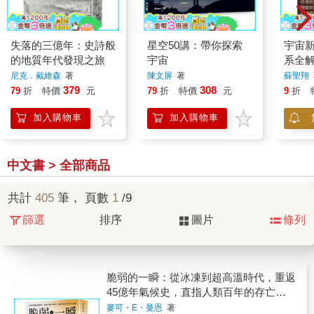
失落的三億年：史詩般
星空50講：帶你探索
宇宙
的地質年代發現之旅
宇宙
系全
尼克．戴維森
著
陳文屏
著
蘇聖翔
379
308
79
折
特價
元
79
折
特價
元
9
折
加入購物車
加入購物車
中文書 > 全部商品
共計
405
筆， 頁數
1
/9
篩選
排序
圖片
條列
脆弱的一瞬：從冰凍到超高溫時代，重返
45億年氣候史，直指人類百年的存亡危
機
麥可・E・曼恩
著