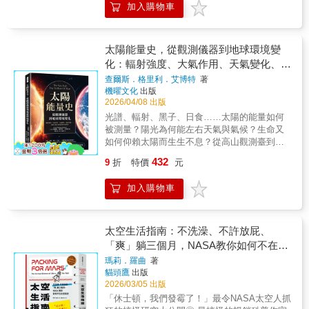
我們進行一場高速的地球時空旅行，可以看到
加入購物車
介紹重要收藏家的理念與藏品特色，強調完整
只是靜默的天幕，而成為會「震動」與「說
從古到今地球的演化、生物的滅絕、大氣的演
分類體系對科學研究的重要性。同時，書中提
話」的時空。這本書以重力波為線索，帶領讀
化與環境的變遷，對於地質和全球環境變遷有
及寶石在神話、宗教與歷史中的象徵意義，說
者走入宇宙學最核心的問題：宇宙從何而來、
興趣的讀者，提供一個宏觀的視野，能以更開
明其如何從地質產物轉化為文化與精神象徵。
如何演化，又將走向何方。從地球、太陽到遙
太陽能量史，從觀測儀器到地球環境變
闊的心胸來看待現在的事物。——國立中正大
➔在天地之間看見物質的延續本書以嚴謹科學
遠星系，從牛頓力學到相對論，讀者將逐步看
化：輻射強度、大氣作用、天氣變化、能
學地球與環境科學系專任教授 李元希本書文
為基礎，融合觀察紀錄與歷史敘述，從隕石的
到人類如何在黑暗的宇宙中建立起一套理解世
辭生動，對於地球科學觀點敘述清晰深入，內
量平衡……解析太陽在地球系統中的角色
查爾斯．格里利．艾博特
著
宇宙起源到寶石的地底生成，呈現物質在不同
界的宏大圖景。▎從經典力學到時空革命
容引述三百年來的許多科學史料，非常引人入
機曜文化
出版
環境中的轉化與延續。透過對金屬與晶體的解
宇宙學並非一開始就如此深邃。早期的宇宙觀
勝。——國立臺灣大學地質學系退休專任教
2026/04/08 出版
析，讀者得以在浩瀚時空中理解自然秩序的深
建立在牛頓的引力理論之上，人們相信宇宙是
授 陳文山在書中，對地質學死心塌地的貝約
光譜、輻射、黑子、日食……太陽的能量如何
層連繫，重新思索地球與人類在宇宙中的位
永恆而穩定的巨大舞台。然而，科學史上的一
內魯，提供我們大量地質科學的知識，有幾章
被測量？陽光為何能左右天氣與氣候？生命又
置。本書特色：本書分上下兩篇，上篇論述隕
連串疑問與悖論，逐漸動搖了這種看似合理的
她不吝寫出大量的專業知識，讓我們認識到地
如何仰賴太陽而生生不息？從高山觀測臺到荒
石，自歷史記載與目擊現象談起，說明墜落過
圖景。當愛因斯坦提出相對論後，「空間」與
質學知識大廈是如何在優秀的地質學家手中打
漠實驗站，人類為理解太陽，走遍地球極境！
程、分布形態、成分結構、分類命名與起源理
「時間」不再是靜止背景，而是能被質量彎
432
9
折
特價
元
造出來。——國立清華大學生命科學系副教
【揭開太陽輻射與生命世界的運作奧祕】本書
論，並及鐵隕石之應用，呈現宇宙物質降臨地
曲、甚至可以傳遞波動的動態結構。這場思想
授 黃貞祥本書的作者，也是位說故事界的佼
為美國史密森學會經典科普叢書之一，全書共
球的科學面貌。下篇介紹寶石礦物，涵蓋晶體
革命，不僅改變了物理學，也為理解黑洞、宇
佼者，無論是演說或是撰文，不只引經據典，
加入購物車
十四章，以太陽輻射為核心主題，介紹太陽能
生成、性質種類、人造技術、切割收藏與文化
宙膨脹與重力波奠定了基礎。▎黑洞與重力
也善於使用流行文化來為事物作出最貼切的譬
量的來源、測量方法與科學意義。內容結合理
象徵。全書結合理論、觀測與標本資料，闡述
波：宇宙最劇烈的事件 在宇宙深處，黑洞
喻。讓人同時認識地球歷史，也了解了地質學
論推導、精密儀器說明與第一手觀測紀錄，帶
地球與外太空礦物之間的關聯。
的誕生與碰撞是最壯觀的天文現象之一。當兩
家如何研究地球。——科普作家、《震識：那
領讀者理解太陽如何透過光與熱，影響地球的
太空生活指南：不洗澡、不許放屁、
個黑洞彼此旋繞並最終合併時，會激起時空本
些你想知道的震事》副總編輯 潘昌志（阿樹
大氣、氣候、生態與人類文明發展。▎測量太
「爽」躺三個月，NASA教你如何不在太
身的波動──重力波。這種波動穿越宇宙，最終
老師）本書作者瑪希婭．貝約內魯是一位優雅
陽：追尋光與熱的真實數值本書詳細介紹了太
被地球上的精密儀器捕捉，讓人類第一次「聽
空抓狂
瑪莉．羅曲
著
的地質學家，在這本暢談地質時間的書中列舉
陽熱量計、日射強度計與光譜儀等關鍵儀器的
見」宇宙深處的聲音。透過黑洞物理與重力波
貓頭鷹
出版
了地質學上眾多經典生動的實例，深入淺出地
設計原理與操作流程。作者說明科學家如何將
探測，本書揭示了一個全新的觀測宇宙方式：
2026/03/05 出版
引領大家「以地質學家的思維來看待時間」。
不可見的輻射轉化為可量化的數據，並解析不
除了光，我們還能用時空的震動來研究宇宙的
「休士頓，我們發霉了！」最令NASA太空人抓
——EarthWed成長社群、中山大學附中地科老
同波長的光在能量分布上的差異。透過嚴謹的
歷史與結構。▎宇宙膨脹與大霹靂的誕生