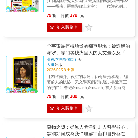
狂的搞怪研究大公開◎ 最搞怪的暢銷科普作家
師 謝隆欽
觀測方法與反覆驗證，揭示「太陽常數」的意
當天文學家觀測到遙遠星系的紅移現象時，人
——瑪莉．羅曲帶你上太空！ 歡迎來到太
義，讓讀者理解精確測量在現代科學中的關鍵
類第一次意識到宇宙並非靜止，而是在整體膨
空！你的身體飄了起來，進入無重力的奇異空
角色。▎太陽與大氣：天氣與氣候的隱形推手
379
79
折
特價
元
脹。這一發現最終導向了大霹靂宇宙模型：宇
間。踏出太空艙，緩緩漫步，感受無垠的宇
本書進一步探討太陽輻射與地球大氣之間的互
宙曾在極早期處於極高溫、高密度的狀態，隨
宙，探索前所未有的世界…… 但想要探索
動關係，說明陽光在穿越大氣層時如何被吸
加入購物車
後不斷擴展與冷卻。從最初的基本粒子到恆星
壯麗的太空，你得先做好心理準備。 太空
收、散射與反射，進而影響氣溫、氣壓與天氣
與星系的形成，宇宙的演化歷程逐步展開。背
缺乏我們賴以生存的一切，那裡沒有空氣，沒
變化。作者結合全球多地的長期觀測資料，分
景輻射、暗物質以及真空能量等現象，也成為
有重力，沒有新鮮的食物，也沒有啤酒！除此
析太陽短期與長期變化對氣候的潛在影響，並
解開宇宙歷史的重要線索。▎未解之謎與宇宙
之外，還有許多難題：坐太空船會不會暈機？
全宇宙最值得驕傲的翻車現場：被誤解的
提出太陽活動與天氣預測之間的重要連結，拓
的未來 儘管現代宇宙學取得巨大進展，但
在太空中怎麼洗澡跟上廁所？如果一整年都無
潮汐、專門尋找火星人的天文臺以及「太
展讀者對氣候系統的理解。▎極地與荒漠：在
宇宙仍充滿謎團。暗物質與暗能量的本質仍未
法落地走路，會怎麼樣呢？在太空可以做愛
極端環境中觀測太陽書中穿插大量科學家的親
陽系的邊緣人」冥王星
高爽/李昫岱(審訂)
著
被完全理解，宇宙是否有限、是否存在平行宇
嗎？如果在太空漫步時，不小心嘔吐在頭盔裡
身經歷，記錄他們在高山、沙漠與偏遠地區建
大旗
出版
宙，也仍是科學與哲學交會的問題。暴脹理論
該怎麼辦？ 為了回答這些問題，各國航太
立觀測站的艱辛過程。狂風、酷熱、沙塵與物
2026/02/28 出版
試圖解釋宇宙早期的劇烈膨脹，並為許多宇宙
總署絞盡腦汁設計了各式各樣的太空模擬實
資匱乏，成為日常的一部分。這些生動的描寫
【內容簡介】夜空的暗角，仍有星光璀璨， 循
學難題提供可能答案。本書最終呈現的不只是
驗，古怪的程度令人瞠目結舌： ．變身人
不僅讓讀者看見數據背後的人力付出，也突顯
著前人的軌跡，天文學家們得以逐步靠近真正
科學知識，而是一幅仍在不斷修訂的宇宙藍圖
體烤肉串，瘋狂旋轉逼吐的暈眩大挑戰「動暈
科學探索所需的毅力與信念。▎陽光與生命：
的宇宙！ 曾經&mdash;&mdash; 有人反向簡化
──在人類理解的邊界之外，仍有更廣闊的未知
症研究」 ．連續一個月不換衣服不洗澡，
滋養萬物的能量來源作者從生物學角度出發，
行星運轉模組，卻促始嶄新天文時代的建立；
等待探索。〔本書特色〕本書以重力波為切入
挑戰人類忍受骯髒極限的「最低個人衛生實
300
79
折
特價
元
說明不同波長的太陽射線如何影響動植物生長
有人堅信潮汐源於地球轉動，而留下行星運動
點，帶領讀者穿越宇宙學的重要里程碑。從牛
驗」 ．NASA付錢讓你連續賴床三個月的超
與人類健康。從植物的光合作用，到人類的日
方式的線索； 有人低估地球的年齡，卻啟發後
頓的宇宙觀到愛因斯坦相對論，從黑洞與重力
幸福實驗「臥床飛行模擬」 ．測試食物脹
加入購物車
光浴與戶外活動，本書闡述了陽光在生命演化
世學者探究地球內部的加熱來源； 有人執著火
波到宇宙膨脹與大霹靂模型，本書以清晰而生
氣係數與造成人體甲烷產生量的「豆類餐點實
與生活方式中扮演的核心角色，並說明太陽能
星的生物，而建立未來觀測到其他重大發現的
動的方式梳理現代宇宙學的核心概念。同時探
驗」 ．從最高時速兩萬八千公里的座艙中
量如何支撐地球上複雜而精細的生態系統。▎
天文臺； 也有人仰望月球坑洞，卻無視腳下的
討暗物質、宇宙常數與暴脹理論等前沿議題，
逃脫的「太空跳傘任務」 本書作者瑪莉．
太陽能應用：從科學實驗到日常生活書中介紹
隕石痕跡，反而開創隕石科學，讓人類正視隕
萬物之隙：從無人問津到走入科學核心，
呈現人類理解宇宙起源與演化的最新視野，讓
羅曲是美國最幽默的科普作家，這次她要帶你
太陽能的實際應用，如太陽能灶與集熱裝置，
石衝撞的危險。 這些看似離譜的情節，正是某
讀者在浩瀚星海中看見科學探索的深度與魅
黑洞如何成為我們理解宇宙和自身存在的
一窺所有為了宇宙科學獻身的神奇事蹟。從太
詳述其結構設計與熱效率原理，展現人類如何
些重大成功的前奏。 從歷史的角度，一同探究