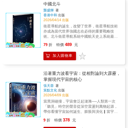
數學類散文獎、2019年美國圖書館協會年度傑
命跳起了「求雨舞」樹木與植物會主動創造雨
轉向寶石與寶石礦物，從晶體生長機制談起，
中國北斗
上，我們需要林子平教授如此「有溫度」的研
出學術寫作作品、2018 EcoLit Books最佳環境
水來滋潤自己──透過向天空釋放水氣、氣態物
延伸至切割工藝、收藏文化與人文象徵。透過
究視角，不只提供城市建築與空間降溫的專業
寫作選書入圍：2019年美國筆會／E．O．威爾
龔盛輝
著
質、花粉與細菌，植物「召喚」來了雨水。▋
詳實的標本研究與圖像說明，本書將來自太空
建言，更提醒我們：真正美好宜居的城市，應
香港中和
出版
遜文學科學寫作獎初選、《洛杉磯時報》科學
微生物從海底「撈」起了大陸地球最初是完全
與地底的物質故事，串聯為一部完整的自然
在高溫下讓每個人都能被守護。——台灣綠能
2026/04/14 出版
暨科技圖書獎決選、美國大學優等生聯誼會
被海洋覆蓋的「水世界」，微生物化身「地質
史。▎來自宇宙的訪客：隕石的墜落與構造作
公益發展協會理事長 陳惠萍我覺得這本書最
（Phi Beta Kappa）科學圖書獎決選國立中正
衛星導航的誕生，改變了世界，衛星導航技術
工程師」，軟化堅硬的海底地殼，加速水分灌
者以親身目睹火球掠空的經驗開場，引導讀者
吸引人的，是林子平教授以「人」為核心的科
大學地球與環境科學系專任教授 李元希國立
亦成為當代世界強國志在必得的重要戰略技
入地函深處和岩漿噴發，從深海中抬起了今日
理解流星與隕石的差異，並說明其進入大氣層
學視角。體感溫度、步行速度不只是數據，而
臺灣大學地質學系退休專任教授 陳文山作
術。北斗衛星導航系統中國航天史上系統最龐
你我腳下廣袤的花崗岩大陸。▋「塑食者」的
時產生的燃燒、爆裂與聲響現象。書中列舉世
是回到人的感受與行為；從研究到與大眾溝
家 番紅花國立清華大學生命科學系副教授
大、建設難度最大、參建人數最多、建設時間
誕生──生命能從塑膠汲取養分？人類汙染不斷
489
界各地著名隕石與隕石雨案例，分析其重量、
79
折
特價
元
通，也始終以人為出發點，這樣的人本思維在
黃貞祥科普作家、《震識：那些你想知道的震
最長的航天工程之一，由此展開。從1994年中
腐蝕地球，但這顆活體星球卻也展現了超乎想
分布範圍與保存情形，並比較月球坑洞與地球
現今社會中相當重要。——科普作家、《震
事》副總編輯 潘昌志（阿樹老師）EarthWed
國做出重要決策，研製發展獨立自主的北斗衛
象的韌性，除了催生出前所未見的地質結構，
表面的差異，說明大氣層的保護作用。在成分
識：那些你想知道的震事》副總編輯 潘昌志
加入購物車
成長社群、中山大學附中地科老師 謝隆欽
星導航系統，至2020年北斗衛星導航系統第五
某些生命竟開始能以塑膠為食、為家。▋海洋
方面，詳細介紹鐵隕石中的鐵紋石、鎳紋石與
（阿樹老師）「為什麼有些街道走起來特別
——好評推薦（依姓氏筆畫序）各界好評：本
十五顆衛星，即北斗三號最後一顆全球組網衛
生物為自己抹上了一層「防曬霜」當烈陽照射
魏德曼花紋結構，以及橄欖石、輝石等礦物組
涼？」這是一個能引起共鳴的問題，因為多數
書把地球歷史的豐盈多姿提煉得恰到好處，經
星被送上太空，北斗三號全球衛星導航系統星
使海面溫度過熱時，浮游生物的吐息能夠誘發
成，揭示其在缺氧宇宙環境中形成的證據，為
人都有過相同經驗。本書提供了當前綠色建築
由解讀礦物、岩石、化石與地質構造，從萬卷
座部署全面完成??本書記述了圍繞北斗系統的
沿著重力波看宇宙：從相對論到大霹靂，
水氣聚攏成雲，為自己遮擋陽光。▋改變氣候
研究太陽系早期歷史提供關鍵線索。▎晶體的
與社區發展的關鍵觀念，也回應了都市降溫與
書般的地殼史書中鉤玄提要，也表露地質人的
中國科技人員二十六年的砥礪奮進、開拓創
掌握現代宇宙的核心
的猛獁象猛獁象的日常漫步與覓食，踏碎了地
誕生：寶石生成的自然法則下篇轉入寶石世
氣候調適的整體需求。在氣候變遷影響日益嚴
細膩心曲與壯闊宏觀。序言和第一章就引人入
新，也展現了中國北斗衛星導航系統二十六年
表會吸熱的積雪層，讓封鎖著溫室氣體的永凍
界，從晶體的幾何結構與生長條件談起，說明
張天蓉
著
峻的時代，是全民都應關心並理解的議題。
勝，處處珠璣；後續的章節娓娓道出地質時間
的壯闊航路。
土直面凜冬，維持封凍──牠們拖著沉重的步
策點文化
出版
水在礦物形成中的關鍵角色，以及溫度與壓力
——前中央氣象局局長 鄭明典這不僅是一本
的深邃及其認知過程、地球演化史中的重要轉
伐，為自身踏出了一顆冰涼宜居的星球。本書
2026/04/09 出版
對晶體發育的影響。綠松石、祖母綠、黃玉、
談氣候的書，更是一場帶領讀者用身體「感受
折，以及現今「人類世」的關鍵抉擇，長長的
特色★收錄35張珍貴彩圖：直擊極端地貌與微
電氣石與鑽石等礦物，皆在不同環境中孕育而
當黑洞碰撞，宇宙會泛起漣漪──人類第一次
城市」的旅程。林子平教授將複雜的都市熱
地球史詩化身於短短的一本書。上乘散文般的
觀生態，還原壯闊的科學與生命探索現場★作
成。作者透過圖示與實例，闡明晶面排列與結
「聽見」時空的聲音從深空震盪到萬物起源，
島、風環境與遮蔭設計，轉化為清晰易懂的觀
敘事，連綴著動人的感悟故事與聯想比喻，帶
者親製「地球演化圓盤年表」：將35億年的地
構對光澤與色彩的影響，使讀者理解寶石之美
帶你看懂宇宙如何誕生、膨脹與演化▎當宇宙
念與行動方案，讓「都市降溫」不再只是口
我們縱橫地球的綿長古今與浩瀚天地。——吳
質與生物交織史詩，化作一目了然的視覺圖
並非偶然，而是自然規律長期作用的成果。▎
不再沉默 人類仰望星空已有數千年，但真
號，而是可以實踐的城市策略。——臺灣建築
大猷科普著作獎評審代表／臺灣地質科學學
378
9
折
特價
元
譜，展現生命如何一步步改寫地球
收藏與文化：礦物在人類文明中的位置本書亦
正理解宇宙的結構與命運，卻只是近代科學的
學會理事長 鄭泰昇
者、臺灣大學地質科學系教授 魏國彥此書讓
探討礦物標本的收藏歷史與博物館研究價值，
成果。當重力波被探測到的那一刻，宇宙不再