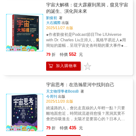
於人類如何透過觀測天體來制定時間的度量標
視的聚落觀點，不僅從外面的視角來觀看礦，
理概念變得平易近人，特別適合想要了解黑洞
事？本書作者提姆·皮克是第一位來自英國的歐
宇宙大解構：從大霹靂到黑洞，窺見宇宙
氣一樣，看起來那麼簡單，回答起來又是那麼
準。從十二時辰、圭表、日晷、漏壺等傳統計
也開始從內部環視周遭一切。每個礦山人都有
和宇宙奧祕，但不想被艱深理論嚇退的讀者。•
洲太空總署太空人，曾在國際太空站駐留186
難。為什麼要研究土壤，作者認為這題目冷門
的誕生、演化與未來
時方式，到近代的原子鐘與協調世界時，作者
自身難解的家鄉課題。特殊的地質特徵，以及
流行文化增添閱讀趣味：貝琪博士引用許多流
天，並完成太空漫步。他以親身經歷回望前輩
又小眾，只是他無法自拔。但土壤世界其實充
清晰地闡述了時間如何從觀察太陽與月亮演變
劉俊初
著
百年的礦業人文歷史，富集於水金九。礦山新
行文化、經典名著，像是章節標題，引用歌
的生命歷程，用真正飛過的太空人視角，寫下
滿活力，這點超乎人們想像，而單單「酸化」
為精密的科學計算。書中也介紹了中國的二十
大石國際
出版
礦體（New Ore Bodies）是什麼？地質公園
曲、漫威宇宙名臺詞甚至烹飪等譬如，如「身
這部跨越六十年的人類太空探索群像。從冷戰
及「生物與土壤的營養交換機制」，就足以從
四節氣、回歸年、朔望月等曆法知識，展現出
2025/11/27 出版
（geopark）的框架提供接軌國際的可能，引領
邊的友善黑洞」、「一茶匙中子」等。• 閱讀建
時期蘇聯與美國的太空競賽，到國際太空站的
「底層」說明地球上的生命為什麼會以這種方
曆法的天文依據與文化智慧。此外，北斗衛星
●作者劉俊初是Podcast節目The LIUniverse
讀者重新認識黃金礦山價值，更再現臺灣極珍
議：從頭開始循序漸進閱讀，不建議跳章。★
合作時代；從尤里・加加林成為第一個進入太
式存在、文明何以經歷幾次重大興衰。地表下
系統與全球定位系統的介紹，則讓讀者看見現
with Dr. Charles Liu主持人，風格平易近人●用
貴的資產。
專業推薦★「這是一部知識密度相當高、內容
空的人類，到尼爾・阿姆斯壯踏上月球的歷史
的世界一直在影響地表上的世界，只是我們並
代天文科技的實用價值與未來潛力。▎親近星
簡短的篇幅，呈現宇宙史各時期的重大事件●用
也相當緻密的科普作品。全書十餘個章節，幾
時刻；從瓦蓮京娜・捷列什科娃作為第一位女
不真的知道；地表上的世界也一直在影響地表
空：自製望遠鏡與宇宙想像 最後一部分更
一條獨特的時間軸貫穿全書，讓讀者一目了
乎涵括了近代天文物理學的重要發展，讀來有
性太空人的孤獨旅程，到挑戰者號太空梭爆炸
上的世界，只是，我們也並不真的知道我們在
552
79
折
特價
元
貼近一般讀者的實際體驗，從親手製作簡易望
然，快速掌握自己在宇宙洪流中的位置邀你踏
如一部精簡版的天文物理通論。整體而言，這
的悲劇……你會看到這些出乎意料的細節：
當中做了什麼。書中處處可見令人意外的細
遠鏡的步驟開始，延伸至對太空生命的推測、
上波瀾壯闊的宇宙巡禮！讓《宇宙大解構》帶
是一本企圖心明確、內容扎實的科普著作，適
要通過評論一張白紙的測驗，才能獲選成為太
節：恐龍偏愛銀杏果，這與土壤中高濃度的養
加入購物車
月球探測的發展與未來星際開發的想像。作者
領你穿越時空長河，從大霹靂的瞬間一路走到
合希望對黑洞與現代天文物理建立較完整理解
空人？ 要在巴士旁邊解放膀胱，才能登上發
分有關；巨大的鱗木、長達兩公尺的蜈蚣與高
還以輕鬆有趣的語氣，探討外星生命的可能樣
今日，再望向宇宙的未來。隨著書頁，你會探
的讀者。」──陳明堂教授（中研院天文所研究
射臺？ 夾帶一塊鹹牛肉三明治上太空，會引
氧時代的生物型態，也都與土壤與植物之間長
貌，鼓勵讀者發揮想像力與科學思維，讓天文
索恆星和星系的誕生、太陽系的形成，了解地
員兼天文所夏威夷運轉副所長、中研院黑洞團
起怎樣的軒然大波？ 修復太空站，靠的竟然
期的化學反應與演化戰役密不可分。作者藤井
學不只是冷冰冰的數據，而是一場穿越時空、
球上的生命如何演化出來，宇宙在遙遠未來的
宇宙思考：在浩瀚星河中找到自己
隊發起人之一）「作者提醒我們，追問宇宙，
是園藝工具和釣魚竿？ 坐上火箭頂端，要承
一至把五億年以來的大地寫得像一部節奏明快
連結人心與星辰的旅程。【本書特色】：本書
命運，每頁下方都有時間軸，讓你隨時知道自
往往同時推動觀測技術與分析方法的革新，並
受多麼巨大的衝擊力？ 踏入純粹的真空，會
天文物理學者BossB
著
的科幻劇，主角不是恐龍，也不是我們人類，
融合天文知識、歷史文化與實用教學，深入淺
己來到哪個時刻。天文物理學家劉俊初教授用
把這些成果帶回人類生活之中。適合想把黑洞
今周刊
出版
感受到怎樣的寧靜？你也會看到，太空人不是
而是一撮黑褐色的土。翻頁的過程中，那些被
出地引領讀者探索宇宙奧祕。書中結合古今中
淺顯易懂的文字、簡單明瞭的插圖和瑰麗絢爛
與現代天文物理的脈絡一次讀懂的人；以及願
2025/11/20 出版
無所不能的超級英雄，而是會恐懼、失落、妒
寫成「冷門主角」的苔蘚、地衣、菇菌與蚯
外的天文故事與建築、曆法、神話等元素，展
的天文照片，娓娓道出這部兼具宇宙歷史和宇
意在好奇心裡，和科學一起變得更謙遜、更清
忌、玩鬧、叛逆的普通人。但也正是這些與你
繞遠路的人，會比走直線的人年輕一點？只要
蚓，逐一站上舞台，推動地球史一幕幕重大轉
現天文學與人類文明的密切關係。內容兼具理
宙科學的精采故事。現在就打開這本書，從時
醒的人。」──徐欣瑩博士（臺灣第一位衛星測
我一樣的普通人，朝著明知的危險勇敢邁進，
離地面愈近，時間就流逝得愈慢？黑洞其實不
折，使人意識到：土壤並不像表面看起來那樣
論與實踐，從親手製作望遠鏡到介紹現代北斗
間的起點出發，一起探索我們這個不斷擴張的
量女博士、理工專業立法委員）★英國讀者
人類才有機會不斷突破已知的邊界。這不是一
會把你吸進去，太陽才是要當心的？日本人氣
單調、缺乏變化、死氣沉沉，而是生機勃勃不
系統，適合各年齡層學習與探索。是一本具教
宇宙吧。
TOP3最愛金句★◎Top 1「黑洞並不是某種東
本冰冷的科技史，而是關於勇氣、恐懼、犧牲
天文物理學者BossB博士用最簡單的語言，帶
下於地上世界。而在趣味之外，本書也指向當
育性與趣味性的優質天文入門讀物。
435
79
折
特價
元
西的缺失，而是一切事物的存在；是物質以其
與夢想的真實故事。仰望星空，我們看見的不
你重新思考宇宙與「我」之間的關係。從恆星
下的迫切性。今日我們所面臨的農地退化、森
最密集可能形式的呈現。我喜歡將黑洞視為物
只是勝利的榮耀、科技的突破、疆域的拓展，
的誕生到時間的流動，從黑洞的祕密到人類存
林更新停滯、氣候變遷、碳吸存能力下降等問