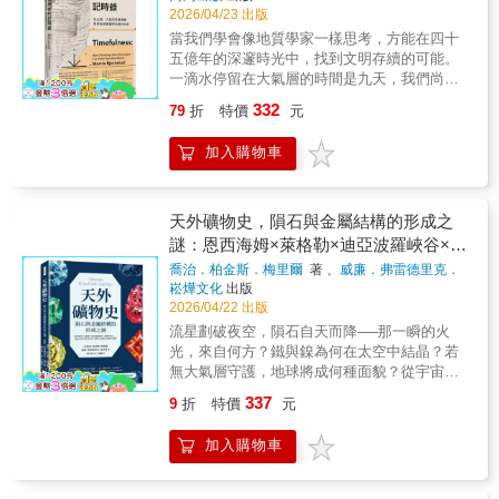
University Press）的系列叢書，秉持「為所有
誌、美國全國公共廣播電台(NPR)夏季最佳圖書
行動的「涼適革命」。本書特色：•作者團隊親
2026/04/23 出版
讀者提供一個可讀性強且包羅萬千的工具書圖
★ 全美最大連鎖書店 邦諾書店Barnes & Noble
身田野，走遍台灣各地，從街道、公園到老
當我們學會像地質學家一樣思考，方能在四十
書館」的信念，於1995年首次推出，多年來已
非文學類選書★ 美國環境新聞記者協會(SEJ)
屋，涵蓋所有人的日常生活場景，蒐集第一手
五億年的深邃時光中，找到文明存續的可能。
出版近700本讀物，內容涉及歷史、神學、藝
最高榮譽The Nina Mason Pulliam Award 決選
溫度數據。•用說故事方式呈現科學，科學數據
一滴水停留在大氣層的時間是九天，我們尚能
術、哲學、文學、醫學、自然科學、政治等數
入圍我們常以為：地球只是一塊繞著太陽旋轉
與政策批判並行，兼顧知識深度與可讀性。•記
理解。但一個二氧化碳分子滯留大氣的時間長
十多種領域。每一本書對應一個主題，由該領
的巨大岩石；地球不進食、不生長、不繁
332
79
折
特價
元
錄台灣抗高溫制度演變，跨越學術、政府、社
達數百年，已經超出我們能夠感知的極限，也
域公認的專家撰寫，篇幅簡潔精煉，並提供進
殖……怎麼可能是活的？但，如果地球是活的
區三個場域，視野完整。各界推薦：面對年平
讓我們對自身行為之於地球的影響始終後知後
一步深度閱讀的建議，確保讀者讀完後能建立
呢？我們從小被教導：地球剛好有水、有空
加入購物車
均氣溫上升、夏季延長至七個月的嚴峻未來，
覺。這種感知的斷層，正是當代環境危機的根
該主題的專業級知識框架。
氣、有合適的溫度，所以生命得以在此繁衍，
我們不能再讓高溫治理處於「人人有關，卻無
源。幸而，我們仍能透過地質學家的雙眼，重
生命是被動的適應者。但，如果生命同時也在
人負責」的狀態。這本書不僅是林子平教授多
新審視大地運行的長遠尺度，尋回與地球的連
塑造著地球環境呢？你真的認識地球嗎？岩石
年研究的精華，更是台灣推動「抗高溫調適」
結。瑪希婭．貝約內魯以溫柔卻也急切的筆
天外礦物史，隕石與金屬結構的形成之
是骨骼，河川是血液，潮汐是呼吸……顛覆想
的重要行動紀錄。——環境部部長 彭啟明林
觸，帶領我們走近那些被視為「無聲」的山脈
謎：恩西海姆×萊格勒×迪亞波羅峽谷×霍
像的地球科普巔峰傑作50年前，首次有科學家
子平教授懷抱對土地與環境的熱愛，讓科學解
與大氣。在她的眼中，每一塊飽經滄桑的變質
提出「蓋婭假說」，認為地球是「活的」，卻
爾布魯克……從迷信崇拜到化學分析，揭
喬治．柏金斯．梅里爾
著 、
威廉．弗雷德里克．
方成為一種數據冷靜，將親力親為的實測參
岩、封存於古老冰晶中的微小氣泡，或一層堆
遭到主流科學界群起譏諷。直到現在，這項假
福沙格（William Frederick Foshag）
著
崧燁文化
出版
開「石頭從天而降」的真相
數，轉化為政府與民間都聽得懂、好執行、好
疊萬載的沉積物，都是大地的日記：不僅記錄
說才真正獲得科學界證實！在本書中，賈布爾
2026/04/22 出版
管理也好驗收的評估數據，讓都市熱島成為眾
著行星初生時的壯烈火光，也映照出大氣成分
以岩石、海洋、大氣三大元素為架構，描繪出
流星劃破夜空，隕石自天而降──那一瞬的火
所關心的民生議題，讓城市降溫成為全民能夠
的吐納轉變，以及冰川消融、海平面升降的無
一個會呼吸、新陳代謝，甚至因發燒而啟動修
光，來自何方？鐵與鎳為何在太空中結晶？若
參與的行動。——資深紀錄片導演／本書隨行
聲變遷。當我們學會傾聽山脈的節奏、讀懂大
復機制的活體星球。生命不只是單向地適應環
無大氣層守護，地球將成何種面貌？從宇宙塵
影像記錄 黃至琦本書不只是氣候科學的紀
氣的脈動，將會明白：人類始終與這塊大地休
境，更主動重塑了這顆星球！從深埋地底的微
埃到地心熔岩，在礦物與金屬之中，看見天地
實，更是一場關於城市體感的設計革命。林子
戚與共。唯有找回對時間尺度的敬畏，我們才
337
9
折
特價
元
小細菌、渺小卻主宰海洋的浮游生物，到教會
生成的秩序與奧祕！【探索隕石奧祕與寶石生
平教授精準地將枯燥的數據轉化為鮮活的城市
能看清自己在地球歷史中所站的位置，並在急
河流「蜿蜒」的古老植物，乃至於改變氣候與
成的科學全貌】本書為美國史密森學會經典科
料理，讓我們看見科學如何透過設計介入，轉
遽的環境變遷中，為後代鑿出一條永續之路。
加入購物車
地貌的巨型猛獁象……跟隨賈布爾的第一人稱
普叢書之一，全書分為上下兩篇，共十六章。
化為公共治理的具體行動。——台灣設計研究
本書榮獲：2022年第11屆吳大猷科普著作獎翻
視角，我們將跳脫適者生存的觀點，見證生命
上篇聚焦隕石的墜落現象、分布情形與歷史紀
院院長 張基義高溫風險總是先落在弱勢者、
譯類佳作、2019年美國出版商協會大眾科學與
改造地球的演化史詩！▋在亞馬遜雨林裡，生
錄，並深入解析其成分、構造與分類；下篇則
照顧者、戶外工作者與資源不足的脆弱人群身