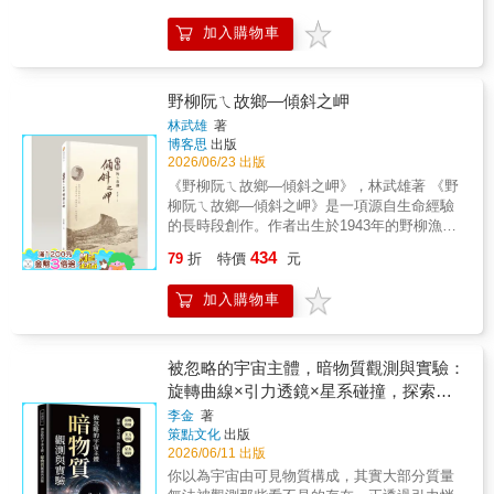
年。璀璨星空看似美麗，卻也遼闊得令人暈
林子端資深追星族 林啟生前國立自然科學博
眩，彷彿只要踏進那片光芒，就會立刻迷失方
加入購物車
物館館長、國立臺灣大學物理系暨天文物理研
向。 但從非常久遠的古代開始，人們便不
究所教授 孫維新──聯合推薦（依姓氏筆畫
斷仰望星空、思考宇宙的模樣。直到近代，隨
序）觀星一定得用到望眼鏡或昂貴設備？擁有
著科技與觀測技術進步，許多曾經難以理解的
數十年觀星經驗的鮑伯‧金恩將傾囊相授，教你
野柳阮ㄟ故鄉—傾斜之岬
宇宙之謎，也逐漸被解開。 本書將透過大
以肉眼捕捉各種難得一見的夜空奇景。書中教
量迷人的照片與圖解，帶你認識星星的誕生與
林武雄
著
你如何追蹤國際太空站、辨識星座、觀察月
博客思
出版
死亡、太陽系行星、星座故事，以及銀河與黑
相、追蹤流星雨，甚至預測極光，同時指導你
2026/06/23 出版
洞等宇宙奧祕。即使是第一次接觸天文的人，
進行日常觀星活動（近100個）。在趣味實作
也能輕鬆閱讀、慢慢理解。雖然星光遙不可
《野柳阮ㄟ故鄉—傾斜之岬》，林武雄著 《野
中，你將學會善用現代科技，透過觀星app軟體
及，但擁有本書，你就像擁有了一本可以隨身
柳阮ㄟ故鄉—傾斜之岬》是一項源自生命經驗
及網站資源，體驗聰明追星的樂趣。作者鮑伯‧
翻閱的「星空指南」。◎從雙筒望遠鏡到觀星
的長時段創作。作者出生於1943年的野柳漁
金恩所教授的天文知識，讓玄妙的宇宙變得淺
地點，一步一步走進星空世界 除了宇宙知
村，八十餘年來親歷地方地景、語言與生活方
434
顯易懂，使觀星者不分新手、老手，人人都能
79
折
特價
元
識之外，本書也介紹雙筒望遠鏡與天文望遠鏡
式的劇烈轉變。本計畫以「傾斜之岬」作為象
輕易上手。從這本完備的天體導覽中，可以了
的基本使用方式，以及適合觀星的場所與觀測
徵性主體，將野柳視為一個有感知、有記憶的
解恆星為何閃爍、宇宙如何生成，以及流星究
加入購物車
技巧。 去露營了嗎？去登山了嗎？或是，
生命體，透過個人記憶、繪畫書寫與鄉土語敘
竟從何而來。文中提到的各種天文景象，都搭
與重要的人一起去了海邊？這時，不妨抬起
事，回應地方文化在觀光化與現代化浪潮中逐
配簡明易懂的插圖與令人驚豔的照片，幫助讀
頭，看看那片最熟悉、也最陌生的星空。或許
漸失語的處境。#博客思出版社 《野柳阮ㄟ故
者充分理解與想像。此外，書中分享了拍攝衛
從某一天開始，你也會重新愛上那片總是陪在
鄉—傾斜之岬》繪筆與鄉音的雙重搶救，本書
被忽略的宇宙主體，暗物質觀測與實驗：
星、日月食與極光等天文景象的技巧，為你留
我們身邊的夜空。
於「聲、影、情」的三維結合《野柳阮ㄟ故鄉
旋轉曲線×引力透鏡×星系碰撞，探索
下珍貴的觀星紀錄。你，準備好加入追星的行
—傾斜之岬》是一部跨越八十載時光、結合繪
「不可見」物質的存在依據
列了嗎？各界推薦：觀星不一定需要昂貴的天
李金
著
畫與鄉土文學的「地方生命誌」。作者出生於
策點文化
出版
文望遠鏡，眼睛就是最好的觀星工具，只要眼
1943年的野柳漁村，以海洋之子的敏銳覺察，
2026/06/11 出版
見為憑、親身體驗就能知其中奧妙，就跟著鮑
將這座俗稱「野柳龜」的傾斜岬角，視為一個
伯‧金恩一同窺探迷人的星空世界。──「愛看星
你以為宇宙由可見物質構成，其實大部分質量
活生生的生命體。本書不僅是作者寫給故鄉的