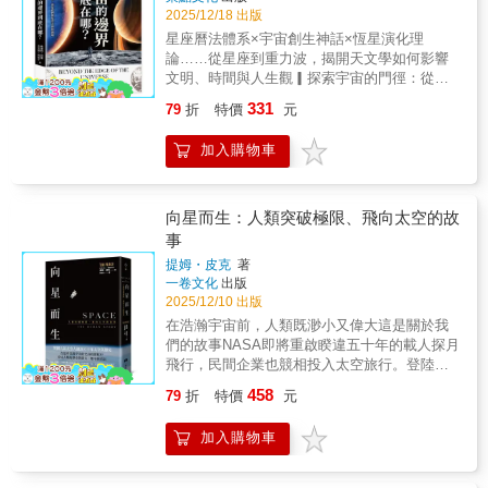
業開發演進，到聚落發展、在地思維、生活民
小心整個人被「麵條化」，而且永遠恢復不
類文明的分歧，也同樣寫在土壤裡。濕潤帶的
2025/12/18 出版
俗等，召喚一代代礦山人的生命記憶，織繪人
了！托爾金最寶貝的英文詞彙可能是地窖門
土壤因長年淋洗而迅速酸化，作物只有在積水
星座曆法體系×宇宙創生神話×恆星演化理
地互動的宏大篇章。全書以河畔淘金起始，從
（cellar door），而我最喜歡的英文字是義大利
環境中才能留住養分，於是稻作成為生存之
論……從星座到重力波，揭開天文學如何影響
大地構造切入，演示島嶼東北方為何有豐饒的
麵條化（spaghettification），這是一個真實的
道；乾旱帶的土壤則因蒸散而積鹽，灌溉成了
文明、時間與人生觀▎探索宇宙的門徑：從興
礦，以及百年前懷抱淘金夢的人們如何來到這
天體物理學術語，描述黑洞造成的一種現象。
不得不的選擇。文明差異的背後，是一場看不
趣出發的天文教育 本書開篇即展現出作者
裡，落地生根；在歷史浪潮下，因地質、地形
（…）。想知道造訪黑洞會是什麼感覺？
331
79
折
特價
元
見、卻深刻影響歷史走向的土壤化學史。這層
推廣天文教育的熱忱與實踐經驗。作者指出，
與自然環境影響的一代代礦山人，在此開展出
（…）黑洞周圍的重力如此強大，如果你頭朝
平均厚度僅一公尺的土壤，承載的並只是植物
天文學不只是科學，更是一種可以從小啟蒙、
百款生活樣貌，也在山城留下美麗與惆悵。五
下掉進去，你頭部感受到的重力會比腳部強得
加入購物車
的根系。從蚯蚓翻動土地的微小力量，到宮澤
終身追求的生活哲學。書中詳述了如何針對不
部內容，分別以自然金、銅礦、換質岩、礦山
多，以至於你會被拉長得像超人特攻隊裡的超
賢治嘗試改良酸性土壤的農學實驗，藤井所描
同年齡層設計天文學課程，從手作太陽、土
排水、新礦體作為題名，這些物質或地質現象
能女一樣。你會看起來更像一根義大利麵條，
繪的，是地表上與地表下的生命如何在有限條
星，到引導觀察星空、學習天文知識，逐步激
除了是礦山的代表物，也恰能帶出地質作用的
而不是人類；一條直直延伸到黑洞中心的細長
件中，透過不斷交換、調整與適應，塑造出今
發學生對宇宙的好奇心與探索精神。書中更提
向星而生：人類突破極限、飛向太空的故
先後順序，以及礦業活動的四個階段（探採
原子鏈。★解答最想知道Top３黑洞謎團：◎如
日的自然環境與人類世界。哪些植物能生長、
到天文教育如何融入家庭、校園與社區生活，
事
礦、選煉礦、礦業後期生活、礦業結束後生
果掉進黑洞會發生什麼事？◎為什麼黑洞實際
哪些動物能變大、氣候如何轉變、哪些文明得
並強調其在培養孩子科學素養與宏觀視野上的
活）。此脈絡不僅揭開大歷史如何作用於此，
上並不「黑」，而是全宇宙最閃耀的空間？◎
提姆・皮克
著
以發展，背後都有這場看不見的機制。這不只
重要性。▎天文與文明：古建築中的星辰密
更一路沿著歷史與地質軸線，開展看得見的地
越過事件視界後，為什麼未來是空間中的一個
一卷文化
出版
是一本關於土壤的書，而是一套理解生命與文
碼 書中結合歷史文化與天文觀測，以古文
上，以及看不見的地下故事。例如鮮為人知的
2025/12/10 出版
方向而不是時間中的方向？……以及更多★本
明的方法。少了地表上方或地表下方的任何一
明為例揭示人類如何從「仰觀天象」中建立起
金瓜石二戰戰俘紀念碑文化遺址、礦山特有的
書特色• 結構完整：從基礎的恆星知識（第1
在浩瀚宇宙前，人類既渺小又偉大這是關於我
種視角，我們都無法真正理解生命為何如此演
對時間、空間與神祕力量的理解。從埃及金字
換質作用解除汙染困境、地質公園的指定通過
章）開始，逐步深入黑洞的特性（第4-7章），
們的故事NASA即將重啟睽違五十年的載人探月
化、文明為何如此形成；更重要的是，也就無
塔對應獵戶座、天狼星，到紫禁城布局中的陰
帶來地方新生機等，都重新詮釋出地方價值與
最後拉大至宇宙尺度探討黑洞、時間與空間相
飛行，民間企業也競相投入太空旅行。登陸月
法洞見當代氣候、能源與糧食問題的根本。
陽五行與星宿對應，作者解釋了古人如何將宇
驕傲。作者以其地質眼與近幾年在礦山生活工
關的議題（第10-15章）。• 敘事活潑：內文敘
球、定居火星、遨遊太空，彷彿指日可待。然
「在聯合國訂定的17個地球永續發展目標中
宙的秩序映射於地面建築與王權象徵之中。這
458
79
折
特價
元
作的第一手觀察，書寫大地特性如何形塑地區
述富創意和趣味性，使用日常生活的比喻
而真是如此嗎？為什麼五十年來都不再有人登
（SDGs），透過土壤功能的發揮，至少能達成
不僅展示了天文與宗教、建築、權力的深層關
聚落與文化，包括礦山媽祖遶境的魔幻視角、
（「超新星糞便」、黑洞雷丘），適合不擅長
上月球？為什麼無繫繩太空漫步的完美畫面不
8個目標……認識進而保護土壤，是確保人類生
聯，也引導讀者思考：我們如何從這些古老的
加入購物車
令人難耐的溼冷冬季、曾經熙攘鬧熱的索道系
艱澀科學文章的讀者。• 內容層次分明：從微觀
復再現？在太空飛行開啟新紀元的時刻，我們
存與地球安全的最好行動。」——許正一（國
智慧中重新定位自己在宇宙中的位置。▎時間
統、昇平戲院旁曇花一現的輕便鐵道遺址……
到宏觀，從基礎概念到複雜現象，循序漸進的
有必要回望過去，回首人類探索太空的歷程，
立臺灣大學農業化學系特聘教授）編輯小語什
與星辰：從古曆法到原子時 第三部分聚焦
充滿趣味、吶喊與感懷。而第三人稱視角所審
學習曲線。• 寫作風格：致力於讓深奧的天文物
找尋這個問題的答案：上太空究竟是怎麼一回
麼是土壤？這個問題恐怕就跟什麼是陽光、空