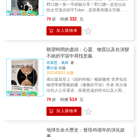
類魚類、野生動物、植物森林皆在其中，雪泥
行星地球的歷史之中。 &mdash;&mdash; 克里
塑，然後形成自己與世界的紋理。（本書與
野口聰一第一手經驗分享！野口聰一是首位自
跡走遍曠野追尋線索，讓這三位容易被忽略的
鴻爪般的大赤啄木曾經飛過、櫻花鉤吻鮭於此
斯欽（David Christian），《起源的故事》作者
《臺灣的紋理1：自然篇》為系列作品）"本書
拍太空漫步的宇Tuber，是搭乘美國太空梭、蘇
地質學英雄，栩栩如生地重現在我們現代讀者
停駐。透過嶄新的詮釋與擴充，引領重新觀看
這是一部新穎且合時宜的著作， 透過人類如此
特色：1.從可見現象切入，層層追出島嶼環境
俄太空船、SpaceX太空船三種飛行器紀錄保持
的面前。 本書所描述的這些故事，不光僅僅是
與理解未曾見過的島嶼樣貌。本書分4大部分，
高效利用的材料與自然資源，重新審視人類歷
332
79
折
特價
元
的獨特性：紋理這兩個字，字面意思是物體表
人之一，也是日本人氣漫畫《宇宙兄弟》太空
地質學的歷史而已，在我們跟隨著作者的文
11篇章，主題豐富，篇篇有驚奇！起始從大地
史。 每一個會思考「在有限的星球上，資源開
面的痕跡。《臺灣的紋理》以此為名，隆重推
人野淵的原型人物。他以輕鬆、有趣的文字敘
章，穿越英國一些最壯觀的地景時，將能夠體
構造切入，一覽藏於山川大地的動態紋理，以
採還能持續多久」的人， 都應該讀讀這本書。
加入購物車
出兩本書，一是自然篇，二是人文篇，希望透
述身為太空人的生活和工作情景，並藉由回顧
會到：歷代的地質學家們，在探索腳下的大地
及地形製圖中預示未來的地形紋理。接著透過
&mdash;&mdash; 福提（Richard Fortey），
過眼睛可見的大地痕跡切入，逐漸擴延詮釋，
太空運具的歷史，展望太空觀光時代的到來。
時，所獲得的那種最純粹、最直觀的暢快感，
鏡頭，捕捉從高山到海岸的生命演進，有鮮活
《地球：一部親密的歷史》作者 深深令人著迷
最終指出環境與我們如何相互塑造，以及其產
近年來，SpaceX等民營航太公司經常有全球矚
使人不由自主的打從心中，對大自然的奇蹟發
古老的淡水魚、鳥類以及植物等生物演化紋
的書。 達奈爾解釋了為何人類歷史與文化的走
生的獨特價值。2.紋理互相嵌合影響，變動從
目的太空活動，持續帶動世人對太空的興趣，
眺望時間的盡頭：心靈、物質以及在演變
出由衷的讚美與讚嘆！ 人類由古猿演化而來、
理。而大地與我們生命的聯結，透過兩位導演
向，都聽命於更深層的地球自然史。 這是一部
微小元素開始：紋理充滿無限可能。具體的、
而相關報導也不再充斥嚴肅、技術性的專有名
地球有46億年歷史，對今天的我們來說是小學
不絕的宇宙中尋找意義
長時間的紀錄與行走，揭露出變遷路徑，是世
描述偶發性與相依事件，兼具娛樂與知識的精
不可見的，時間的、空間的，巨大的、精微
詞，而是更加親近大眾。關於探索太空、帶領
生都知道的常識，但我們今天之所以能知道得
代人們於此刻下的生活紋理。國內11位各領域
采篇章， 堪稱古爾德（Stephen Jay Gould）
布萊恩．葛林
著
的，外在的、心靈的。紋理之間相互嵌合影
大眾認識太空的人物，除了被視為商業傳奇的
更多，不是因為我們比較聰明，而是因為我們
代表性人物執筆，彼此嵌合，有系統的介紹臺
寫作風格的優秀繼承者。 &mdash;&mdash; 尼
鷹出版
出版
響，本書即展現這些相互影響的力量來源、分
馬斯克，或是讀者熟知來自美國NASA的太空人
站在前人研究成果的肩膀上，而這些研究成果
灣環境特色，可說是一本為當今社會所整理的
2021/03/31 出版
爾德（Ted Nield），《超級大陸》作者
布以及糾結。3.課本沒有教的，卻是我們應該
之外，《太空人都在做什麼？》作者野口聰一
往往並非一步而成，而是歷代科學研究的先驅
重要自然知識成果。從他們所追尋的、以及如
甫出版就登上《紐約時報》暢銷書榜 世界知名
知道的：臺灣許多特色，我們都認為理所當
是來自日本的太空人，以第一人稱敘述，從太
們，在一連串不斷的嘗試與錯誤之中，在歧見
何追尋的過程，最終要指出的是島嶼的環境價
物理學家暨暢銷書《優雅的宇宙》作者 再次推
然。透過《臺灣的紋理》可以有系統地認識這
空人的專業任務，談到太空人的工作與生活哲
的論爭甚至互相攻擊之中，點點滴滴的累積，
值，並以此出發，交付生命萬物，織繪通往未
出扣人心弦著述，探索悠遠的時光以及人類對
些自然的作用現象，以及其與生物多樣性、人
學，更新讀者對太空人的既定印象。加上全書
披荊斬棘所開闢出來的知識之路。本書的故
來、充滿無限可能的紋理與故事。（本書與
目的的追尋。 很少有人能像葛林這樣同時精擅
類生活的關係。4.主題豐富多樣，篇篇有驚
有60張照片與手繪圖片，更能幫助讀者具體理
事，生動還原了這些過程。
514
79
折
特價
元
《臺灣的紋理2：人文篇》為系列作品）
最新宇宙科學及散文書寫。 &mdash;&mdash;
奇：例如里山根經濟如何解除滿州灰面鵟鷹與
解書中所談的內容。《太空人都在做什麼？》
《紐約時報》（2020年度精選好書） 《眺望時
部落間數十年的糾葛危機、景觀旅遊可以創造
從野口聰一在2020年11月搭乘SpaceX「乘龍
加入購物車
間的盡頭》是布萊恩&bull;葛林新推出的宇宙壯
的幸福風景、水文地形作用如何影響農業和生
號」載人1號的旅程開始，藉由描述在日新月異
麗探索紀實，論述我們面對這片無垠浩瀚如何
態、百年林業史和現今林下經濟與人類生活的
的科技發展之下，太空不再是遙不可及的地
投身追尋意義。 葛林按照宇宙生成的時間軸，
關聯、金礦如何轉譯時空的厚度、泥岩惡地如
方，在國際太空站裡的太空人，更像在從事
探索是什麼樣的自然原理，在這處注定衰敗的
地球生命大歷史：發現45億年的演化故
何成為韌性指標、臺灣島的前世今生、跟著鳥
「終極的遠距工作」。本書特色1. 第一手太空
宇宙中，催生出了從恆星和星系，再到生命和
類飛翔探尋牠們匯聚於此的原因、超過300種淡
事
經歷：野口聰一以親身經歷為基礎，細膩描繪