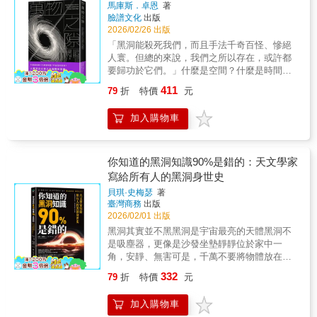
力。
空梭的馬桶使用訓練，到三萬六千公尺高的跳
鑰匙？
馬庫斯．卓恩
著
直接利用太陽能改善生活。這些內容不僅反映
深邃且遙不可及的燦爛星空吧！
傘逃生測試，這是一趟絕無冷場的超現實科學
臉譜文化
出版
早期能源科技的創新精神，也為現代再生能源
之旅。◎ 舊版書名：打包去火星：NASA太空
2026/02/26 出版
發展提供重要的歷史視角。▎太陽與未來：行
人瘋狂實境秀
「黑洞能殺死我們，而且手法千奇百怪、慘絕
星宜居性的科學想像作者更將視野延伸至地球
人寰。但總的來說，我們之所以存在，或許都
之外，探討太陽能量是否足以讓其他星球具備
要歸功於它們。」什麼是空間？什麼是時間？
宜居條件。透過對光、輻射與行星環境的分
宇宙從何而來？人類亙古以來之大哉問的答
析，本書引導讀者思考人類未來在宇宙中的可
411
79
折
特價
元
案，或許就隱藏在科學最大的謎團中——黑洞
能位置。▎太陽與文明：人類繁衍生息的關鍵
八段追尋的故事，跨越百年時光見證最神祕的
力量全書最終回歸一個核心問題：如果太陽能
加入購物車
天體如何從備受冷落到登上宇宙舞台的中
量發生重大變化，人類文明將何去何從？透過
央 在人類所有的奇思怪想中，最不可思議
嚴謹科學與清晰敘述，本書呈現太陽研究如何
的莫過於黑洞——宇宙中一個邊界分明的洞，
連結自然法則、科技發展與人類存續，讓讀者
萬物皆可墜入，無一能夠脫逃；一個重力場強
你知道的黑洞知識90%是錯的：天文學家
理解太陽不只是天體，更是人類繁衍生息的根
大無比的洞，就連光都會被捕捉，受其牢牢掌
本支柱。本書特色：本書以嚴謹科學結合生動
寫給所有人的黑洞身世史
控；一個能夠彎曲空間、扭轉時間的洞。
敘述，全面探討太陽與人類文明的關係。內容
貝琪·史梅瑟
著
黑洞作為宇宙中最怪異的存在，藏著無數的未
涵蓋太陽輻射測量、儀器發展、大氣作用、天
臺灣商務
出版
解之迷，它的神祕莫測成功吸引了普羅大眾的
氣與氣候變化、動植物生長、日食與太陽景
2026/02/01 出版
關注。二〇一五年，我們「聽見」了黑洞誕生
觀，並延伸至太陽能利用與行星宜居性。透過
黑洞其實並不黑黑洞是宇宙最亮的天體黑洞不
的啼聲；兩年後，人類達成了拍攝出第一張黑
大量實地觀測與科學實驗的敘述，結合理論與
是吸塵器，更像是沙發坐墊靜靜位於家中一
洞照片的里程碑。這距離「黑洞」這個名詞出
實例，展現太陽研究對人類繁衍生息的關鍵意
角，安靜、無害可是，千萬不要將物體放在坐
現於世，只過去了短短半個世紀；距離這個天
義。
墊縫隙的邊緣一但掉進去，就永遠失去了……
體的概念被首次提出，也不過一個世紀的光
332
79
折
特價
元
未來，不是線性的時間，更像是立體空間的概
陰。 然而，在這過去一個世紀的大部分時
念獲獎天文博士寫給一般人的黑洞（與宇宙）
間裡，黑洞其實都不被科學界主流承認，甚至
加入購物車
身世史★英國高人氣天文物理學家、牛津大學
曾被認為荒謬到連科幻小說都不屑一顧。它之