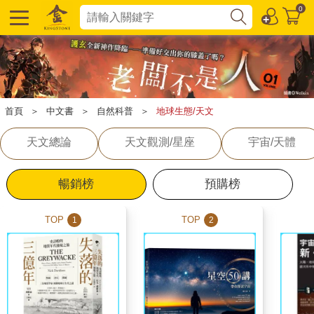
0
首頁
＞
中文書
＞
自然科普
＞
地球生態/天文
天文總論
天文觀測/星座
宇宙/天體
暢銷榜
預購榜
TOP
TOP
1
2