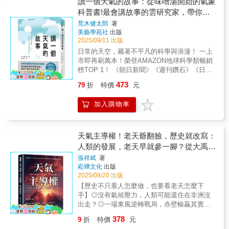
讀一個天氣的故事：從味噌湯開始的氣象
化 作者討論生命起源的多種假說，包括地
林，美國理論物理學家在宇宙塵雲氣中誕生的
科普書!最會講故事的雲研究家，帶你打
外起源與地球本地的化學演化理論。透過米勒
恆星；木星環和衛星；超過100億年的星系──
實驗、深海熱泉「黑煙囪」與「白煙囪」的探
開天空的劇場!
荒木健太郎
著
還有其他許許多多影像，都是詹姆斯・韋伯太
討，指出深海熱泉可能為生命化學演化的溫
美藝學苑社
出版
空望遠鏡（JWST）上線至今短短三年創下的觀
床，提供持續的能量、催化表面與穩定環境。
2025/09/11 出版
測里程碑，不僅震撼世人，影像中蘊含的新資
最早確鑿的生命證據來自約35億年前的疊層
日常的天空，藏著不平凡的科學與浪漫！ 一上
料更使科學家驚歎。多虧了韋伯望遠鏡，我們
石，而生命可能早在38億年前甚至更早便已出
市即再刷萬本！榮登AMAZON地球科學類暢銷
現在能望向更深處的太空，回溯到更久遠的古
現。這些早期微生物的代謝形式多樣，逐漸出
榜TOP 1！ 《朝日新聞》《週刊鑽石》《日刊
老時光，比以往任何時候都更接近大霹靂。本
現能利用光能製造有機物的光合作用生物。▎
工業新聞》專欄報導，引爆熱烈迴響！ 動畫電
書為韋伯望遠鏡進行了最新、最全面的介紹，
473
79
折
特價
元
大氧化時代與環境巨變 光合作用，尤其是
影《天氣之子》氣象顧問──荒木健太郎， 以第
詳細描述了這座巨大太空望遠鏡的數十年傳奇
藍藻的產氧光合作用，改變了地球的化學平
一手觀察帶你探祕雲、雨、風的世界， 在讀完
故事，從規畫、建造到測試、升空，最後抵達
加入購物車
衡。最初氧氣與海水中的二價鐵結合，沉澱形
天氣故事的瞬間，將看見前所未有的天空之
距離地球約150萬公里軌道上完成部署的完整過
成條狀鐵層，這些礦層成為今日主要的鐵礦資
美！ & 教育部國家講座教授郭鴻基、前中央氣
程。而後續回傳的一幅幅驚人影像，為我們揭
源。當鐵離子被消耗殆盡，氧氣開始逸入大
象局局長鄭明典、 臺灣大學大氣科學系講座教
露了宇宙前所未有的面貌，作者伊森・西格是
氣，地球進入「大氧化事件」，大氣中氧含量
授吳俊傑、「天氣風險管理開發」副總經理簡
天氣主導權！老天爺翻臉，歷史就改寫：
鑽研大霹靂的理論物理學家，透過輕鬆的文字
急劇上升，促成更複雜生命的演化，也引發對
瑋靚、 全國師鐸獎得主洪進益、「阿魯米玩科
人類的發展，老天早就參一腳？從大禹治
和精細的資訊圖表，說明韋伯望遠鏡這些影像
厭氧生物的滅絕衝擊。本書將地球從無到有、
學」FB粉專版主盧俊良，共同推薦！ & ‧為什
的重要性和從中獲得的新發現。《無盡的宇
水到拿破崙潰敗，那些被忽略的氣象力量
張祥斌
著
從混沌到孕育生命的過程，編織成一部兼具科
麼雲可以浮在空中？為什麼會發生局部豪雨？ ‧
宙》為韋伯的劃時代成功留下了權威性的記
崧燁文化
出版
學性與故事性的壯闊史詩。【本書特色】：本
電影《天空之城》中神祕的「龍之巢」巨型
錄，將在任何喜愛星空的讀者心中留下無限的
2025/08/20 出版
書以時間為主線，結合最新科學研究與生動敘
雲，真實身分是什麼？ ‧從雲縫灑落而下的「耶
嚮往。
【歷史不只看人怎麼做，也要看老天怎麼下
事，完整呈現地球從太陽系星雲誕生、行星形
穌光」，究竟在什麼時候才看得見？ & 40萬人
手】◎沒有氣候壓力，人類可能還住在非洲沒
成、月球形成，到生命起源與大氧化事件的壯
追蹤！「最會說故事的雲研究家」荒木健太
出走？◎一場東風逆轉戰局，赤壁輸贏其實天
闊歷程。作者善用簡明比喻化解艱澀的地質與
郎， 多年來，憑藉著讓人驚嘆的天空攝影照、
氣早決定？◎神話裡的大洪水，背後藏著科學
天文概念，並輔以豐富插圖與礦物、化石實
融合詩意的科學知識，吸引了無數天氣迷的關
378
9
折
特價
元
說得通的氣候劇變？當氣候變遷遇上人類選
例，讓讀者彷彿置身數十億年前的地球現場。
注。 在這本新作中，他以餐桌上的熱湯、晨間