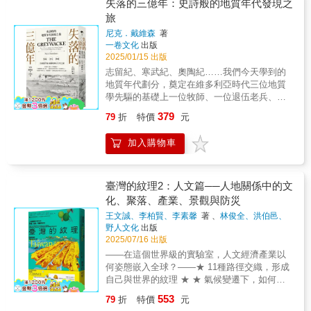
海岸線決定了今日的選舉版圖， 《文明的原
失落的三億年：史詩般的地質年代發現之
高的上新世。這些階段揭示了氣候系統的巨大
點》讓我們看見：岩石、風向與洋流， 才是隱
旅
彈性與脆弱性——地球能恢復平衡，但生命與
藏在王權興衰與工業革命背後的真正推手。 閱
文明未必能在劇變中倖存。接著，作者探討氣
尼克．戴維森
著
讀《文明的原點》，你將獲得一副「地質眼
一卷文化
出版
候如何影響人類演化與文明發展。例如，約一
鏡」， 驚覺腳下的每一寸土地，都深刻左右著
2025/01/15 出版
萬多年前的「新仙女木事件」導致環境驟變，
人類的命運。 達奈爾的書寫，極為優美且條理
迫使人類開發農業；而近代的「小冰期」則帶
志留紀、寒武紀、奧陶紀……我們今天學到的
分明。 他那極具感染力的好奇心與熱情，牽引
來饑荒、疾病與社會動盪。這些事件顯示出，
地質年代劃分，奠定在維多利亞時代三位地質
著讀者一頁頁欲罷不能的讀下去。 他將地質
人類社會能繁榮的前提，是氣候的相對穩定。
學先驅的基礎上一位牧師、一位退伍老兵、一
學、海洋學、氣象學、地理學、古生物學、考
曼恩強調，如今的氣候變化與過去不同——這
位中學教師。非正統學歷出身的三個業餘地質
古學和政治史融會貫通， 寫作手法令人聯想到
379
79
折
特價
元
次是人為加速造成的。燃燒化石燃料、森林砍
學家，解開地球古生代的謎團行遍三千里，發
戴蒙的經典名著《槍炮、病菌與鋼鐵》。
伐與工業排放，正以前所未有的速度改變大氣
現三億年!!三位出身背景不同，也各有著不同的
&mdash;&mdash;《自然》期刊 《文明的原
加入購物車
組成與地球能量平衡。雖然地球過去曾歷經氣
個性，他們既合作又競爭，於崎嶇地形間跋山
點》是一部大歷史，跨越眾多領域的史詩級著
候劇變，但那是數千萬年累積的自然過程；而
涉水，終於造就驚人發現，地球的歷史從此改
作。 達奈爾輕快流暢的寫作風格，充滿了文字
人類僅在數百年間就重塑了整個氣候系統。他
寫！當年他們如何在一堆不起眼的石頭中，挖
趣味， 讓他與那些文字沉悶的科學作家，拉開
警告，我們正進入一個未知的臨界點——當溫
掘出塵封地底下億萬年的祕密？不用穿上靴
臺灣的紋理2：人文篇──人地關係中的文
了極大的差距。 &mdash;&mdash;《華爾街日
室氣體濃度突破地球系統的「承載範圍」，氣
子、帶著槌子。只需隨著本書主角一起大步來
化、聚落、產業、景觀與防災
報》 科學與歷史的完美融合。五星首選！ 《文
候將出現非線性、難以逆轉的變化，如極端天
到山上，觀察腳下，揭開這個星球的生命之
明的原點》挑戰了我們對於過去的既定認知，
王文誠、李柏賢、李素馨
著 、
林俊全、洪伯邑、
氣、冰川崩塌、海平面急升等。這些衝擊可能
謎。 我們今天所知的地質學年代劃分是怎麼來
會讓我們更審慎去思考人類的未來。
洪廣冀
著
野人文化
出版
威脅糧食安全、水資源與全球社會穩定。然
的呢？古生代的志留紀、寒武紀、奧陶紀等
&mdash;&mdash; 英國《週日郵報》 達奈爾的
2025/07/16 出版
而，作者並非悲觀。他主張，只要了解地球歷
等，大部分是透過十九世紀三位地質學先驅的
研究方法堪稱百科全書式， 既展現了宏大的視
——在這個世界級的實驗室，人文經濟產業以
史中的氣候規律與回應機制，我們仍有機會避
發現才得以確立的。維多利亞時代的人們，與
野，又充滿了對細節的熱情。
何姿態嵌入全球？——★ 11種路徑交織，形成
免最壞的結果。地球的過去不是宿命，而是警
今天的我們相比，所知道的非常有限。地層與
&mdash;&mdash;《華盛頓郵報》 在歷史學家
自己與世界的紋理 ★ ★ 氣候變遷下，如何留
示：我們可以選擇減碳、轉向永續能源，守住
年代的劃分在當時初見雛型，但英國的威爾斯
所公認的古文明輝煌成就背後，達奈爾洞察到
住山林留住人 ★紋理是對於刻畫在地景上的痕
人類文明賴以存在的「脆弱時刻」。《脆弱的
有一些極為雜亂而不連續的地層，難以解釋，
553
79
折
特價
元
板塊構造地質學的影響 &mdash;&mdash;正是
跡的詮釋，包含自然與人文。本書延續《臺灣
一瞬》是一部將地質學、氣候學與人類歷史交
在當時始終是地質學上一道懸而未決，等待高