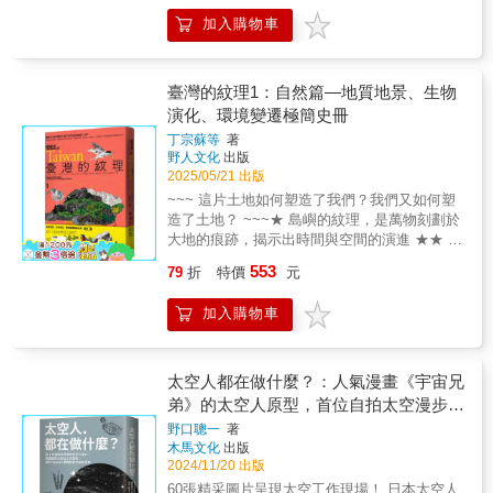
這股地質力量，創造了有利於文化創新的環
的紋理1：自然篇》，轉回人類生活本身，深刻
織起來的深刻之作。它提醒我們，現在這個看
手來挑戰的難題。 一八三〇年代，就在達爾文
加入購物車
境， 而人類的近代歷史，同樣反映了地球動力
觀看地景背後人與自然的關係，指出全球格局
似穩定的世界，實則站在漫長氣候變化的邊
搭乘「小獵犬號」至加拉巴哥群島的同一個時
學的巨大影響&hellip;&hellip; 達奈爾為人類歷
與在地發展如何息息相關，包括貿易、林業、
緣。若能以科學與理性行動，我們仍有機會讓
代，英國兩位業餘的地質學家，一位是牧師出
史舞臺，提供了令人驚喜的背景故事。
礦業、農業、高科技產業、文化資產、里山經
這個「脆弱時刻」成為人類邁向永續未來的轉
身的塞吉維克，一位是軍人出身的莫奇森，他
&mdash;&mdash; 美國圖書館協會《書目》雜
濟、氣候變遷等，各種歷史糾結被真實說出，
臺灣的紋理1：自然篇—地質地景、生物
捩點。【專業肯定推薦】林子倫｜行政院能源
們勇於挑戰這個無人能解的難題與懸案，他們
誌 非凡之作&hellip;&hellip;達奈爾為人類與地
至今仍不斷作用於島嶼。兩大脈絡，一是人與
演化、環境變遷極簡史冊
及減碳辦公室副執行長汪中和｜前中研院地球
跋山涉水，在威爾斯、蘇格蘭鄉間崎嶇的地形
球之間的關係，提供了全新視角。 達奈爾精通
環境作用下的歷史經濟文化活動，二是加入氣
所研究員、needs Radio地球ICU節目主持人孫
上到處挖掘石頭、化石，推測地層及年代， 他
丁宗蘇等
著
地質學、地理學、人類學、物理學、化學、生
候變遷因素後的災害預警與未來生存指引。經
烜駿｜國立臺灣大學氣候變遷與永續發展國際
們的發現，令當時的學界為之震撼。而他們既
野人文化
出版
物學、天文學與歷史學。 這無疑是一項了不起
濟是驅動地景變遷最劇烈的因素，從馬克思到
學位學程助理教授許晃雄｜研院環境變遷研究
合作又競爭，亦敵亦友，後來不同的觀點引發
2025/05/21 出版
的成就，但真正讓他與眾不同的是， 他能以清
皮凱提皆強調世界地景是為經濟所支配。本書
中心特聘研究員（退休）彭啟明｜環境部部長
志留紀與寒武紀如何劃分的激烈爭論，甚至演
~~~ 這片土地如何塑造了我們？我們又如何塑
晰、邏輯嚴密、且富含娛樂性的方式， 將這些
拆解此複雜且充滿挑戰的課題，談水文與山區
黃貞祥｜國立清華大學生命科學系副教授陳正
變為互相攻擊，不惜反目。他們的激烈爭論為
造了土地？ ~~~★ 島嶼的紋理，是萬物刻劃於
學門的相互關聯，傳達出來。真是精采絕倫！
農業的關係；臺灣森林的特殊性以及日治時期
達｜師範大學地球科學系教授鄭明典｜前中央
既為了學術的真相，也為了個人的名聲與榮
大地的痕跡，揭示出時間與空間的演進 ★★ 從
&mdash;&mdash;英國《泰晤士報》 這是一部
的林業史如何形塑了生態系與臺灣史；曾為東
氣象局局長
譽，是非成敗，成了一團糾纏不清的糊塗帳。
可見現象切入，層層追出島嶼環境的獨特性
針對我們物種、乃至整個世界歷史的宏大且精
亞第一金都的金瓜石以及九份、水湳洞的礦業
553
79
折
特價
元
塞吉維克與莫奇森的發現，雖然奠定了志留紀
★★ 地質地景、生物演化、環境變遷——11篇
闢的概述。 無論是討論各大陸的形成，還是氣
變遷；風土流轉下高山蘋果與臺灣茶如何形成
與寒武紀的基礎，但只將懸案破了一半，仍留
跨越時空、相互嵌合的篇章指出珍貴的環境價
候變遷對人類遷徙的影響， 達奈爾都擁有一種
貿易路徑；臺灣高科技半導體產業如何以造山
加入購物車
下不少疑點，直到三十年後，終於出現第三位
值，是一本為當今社會所整理的重要自然知識
罕見的天賦，能夠看清大局，並解釋關鍵所
運動詮釋等。在這個世界級的實驗室中，地方
業餘學者拉普沃斯，發現了破案的關鍵: 筆石，
成果 ★大地之上，隨處可見多樣「紋理」，例
在。 &mdash;&mdash; 弗蘭科潘（Peter
紋理被塑造出來，來自社區網絡、地方特色、
從而確定了又一個新的地質年代：奧陶紀......
如山脈、河流、岩層、海岸……是由萬物共同
Frankopan），《絲綢之路》作者 能透過一位
山林生活。織就了奇蹟，也充滿災害，顯示環
三位主角在英國的威爾斯、蘇格蘭與俄國西部
形塑的痕跡。當造山運動在島嶼演示出巨大的
太空人都在做什麼？：人氣漫畫《宇宙兄
天文生物學家的眼睛來看歷史，真是太過癮
境為不馴的主體。在氣候變遷的衝擊下，尋求
探勘成果，揭開了古生代（距今約5.4億年至2.5
時間與空間紋理時，生物與人群往復其間，細
了！ 我們的歷史深受兩億年前鐵層沉積、撕裂
弟》的太空人原型，首位自拍太空漫步的
韌性共處的生存方法，才能留住山林留住人。
億年前）這長達三億年期間的祕密。就在這段
細織綴各自殊異、動態、精微的紋理，於是我
東非大裂谷的板塊力量、 五千萬年前開始的地
11種路徑製繪當代重要人文知識成果，充滿張
宇Tuber，野口聰一的太空任務精采紀錄
野口聰一
著
期間，地球上開始出現了可識別的生命。本書
們看到臺灣地質地景的構造線、生物的演化
球緩慢冷卻、以及禾本科植物演化的深遠影
力與矛盾。臺灣的紋理是自然地景，更是土
木馬文化
出版
作者戴維森，考證了許多珍貴史料，包括地
線、環境變遷的時空線以及內在心靈的生命
響。 達奈爾這本引人入勝的新書，透過許多生
地、歷史與世界連結的痕跡。其本身不但是結
2024/11/20 出版
圖、日記、信件、田野筆記和當時的文獻記錄
線。除了地質地形、高山河川、海洋平原，鳥
動的實例， 展現了人類歷史是如何深深根植於
果，也是過程。我們一直在創造它們，也被重
60張精采圖片呈現太空工作現場！ 日本太空人
等，挖掘出這段歷史，讓我們跟隨著他們的足