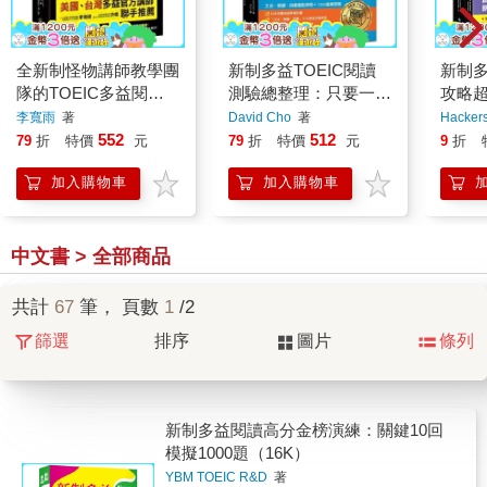
全新制怪物講師教學團
新制多益TOEIC閱讀
新制多
隊的TOEIC多益閱讀
測驗總整理：只要一個
攻略超
1，200題全真模擬試
月，多益閱讀進步300
取黃
李寬雨
著
David Cho
著
Hacker
題＋解析【美國＋台灣
分，文法、閱讀、詞彙
出題
552
512
79
折
特價
元
79
折
特價
元
9
折
多益官方講師聯手
重點學習＋1200道練
巧解題
加入購物車
加入購物車
習題（雙書裝）
＋單字
碼）
中文書 > 全部商品
共計
67
筆， 頁數
1
/2
篩選
排序
圖片
條列
新制多益閱讀高分金榜演練：關鍵10回
模擬1000題（16K）
YBM TOEIC R&D
著