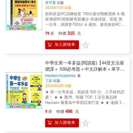
組，往往讓考生望而生畏。但別擔心！這本書
書中歸納Part 7必考的10種文章類型、10種題
布可屋
出版
更可以熟悉考官出題邏輯、避開出題陷阱，多
案卡，考生可藉此熟悉畫卡手感，還原真實考
間寫最準題型。完整試題中英翻譯對照，增強
為你量身打造了3週的綜合攻略，逐步帶領你深
目題型，並公開「多益滿分模王」針對每種題
2024/07/24 出版
學會一題，就等於比別人多拿兩分。祕訣2. 強
試情境，自己練習也能「如臨考場」！善用
語境理解從正式的商業信件，到口語的聊天簡
入掌握這些高難度題型，助你在考場上輕鬆應
型與情境類型的必勝攻略法。透過模王精心設
新制多益RC訓練秘笈 700分最佳戰略寶典 & 獨
化訓練：把不擅長練到擅長，成績就能Level
「分數預測表」，自我評估！做完模測後，務
訊，全書題目與選項旁皆附中文翻譯，方便直
對。在 Week 16，本書針對雙篇文章的題組提
計的181題Part 7實戰問題並搭配音檔學習，只
家傳授RC輕鬆解答新撇步 快速猜題、答題 第
up！先做「多益滿分模王」精心設計的診斷測
必善用書末的「分數預測表」評估實際上場成
接對照、理解語境，並準確推敲題目內容邏
供技巧性解題策略，您完全不必讀完所有文章
要跟著模王的邏輯解題，拿下閱讀滿分不是問
一次考，就穩拿700分! & 最快、最有效的RC訓
驗，找出不擅長的題型並加以學習，透過攻略
績，掌握自身實力，隨時調整練習策略，邁向
輯。逐題詳細解析，學習檢討一氣呵成從冗長
也必能正確解答每一道題目，讓您能有效率地
題！3. 選題模力──速學模王攻略，掌握必考題
練教材 完全掌握主考官出題方向，考試趨勢、
與豐富練習題強化解題技巧，最後再透過完整
高分！多益名師高度好評！題目設計貼近實
題目中抓出解題要點逐題講解，培養「找答
從兩篇文章中提取關鍵資訊。而在 Week 17 和
315
79
折
特價
元
型！「多益滿分模王」從20,000題以上的多益
範圍 密集實戰模擬測驗題，教您在最短時間輕
閱讀Part 5-6模擬試題進行成果驗收，可以發現
戰，幫助考生有效掌握考點，是備考多益的首
案」能力，幫助快速命中正解。貼心標示新制
Week 18，本書進一步帶您挑戰三篇文章的題
題目中，分析歸納出Part 7最常考的題型並詳細
鬆如願！ & & & 多益700分最強攻略本 ◆最
自己練得愈多，就離滿分愈近！【使用說明】
選用書！──Kirby Yang 50次多益滿分名師《模
題型、補充字彙句型，有效累積實力標示閱讀
組，這是多益測驗中最具複雜度的部分。透過
加入購物車
講解、考點提示、解題攻略，考生只要透過診
速、最輕鬆，RC光速訓練教材 ◆5分鐘熟悉出
70次多益滿分的「多益滿分模王」的閱讀Part
測解密2》偏難但仿真，早已成為準備衝860破
新制題型，方便聚焦注意，更可專注訓練新制
精細的出題類型剖析與解題技巧，本書讓你掌
斷測驗掌握學習現狀，並依循模王攻略建立學
題形式和高分攻略法 ◆幫讀者從簡單、基礎、
5-6高分祕笈：Point 1. 了解自己的強項與弱
900考生們的首選；集合原教師團隊再次打造的
題型；題目下方彙整字彙字義，適時加入考點
握長篇閱讀的精髓，克服最困難的多篇文章挑
習計劃，就能有效提高多益分數！■ 多益滿分
實用的角度切入 ◆迅速掌握主考官的出題方
項！Point 2. 讓強項變得更強，不錯失任何分
《模測解密3》，絕對值得期待！──達米安 24
的延伸用法，英文實力拾級而上。
戰。無論是雙篇還是三篇題組，本書都提供實
的祕訣就是用「題型攻略」破解「多益閱
向，學會快速答題猜題 ◆1天30分鐘，輕鬆提
中學生第一本多益(閱讀篇)【44堂文法基
數！Point 3. 積極訓練弱項，培養正確答題的洞
次多益滿分、Dcard英檢板副板主本系列特色
用的步驟與解題方法，讓你能在短時間內提升
讀」！祕訣1. 破解題型：每種題型都有對應的
升閱讀力，3週完勝，考高分 & 【RC分數激增
察力！Point 4. 力求「理解所有英文」、「解析
礎課＋ 938必考題＋中文詳解本＋單字別
990滿分團隊精闢解題，一讀就懂日本權威多益
閱讀速度與準確度。透過這 3 週的密集訓練，
「破解法」！多益滿分模王歸納整理「依照文
100分】 ◆1天30分鐘，輕鬆提升閱讀力 ◆3週
所有試題」！跟著70次多益滿分的「多益滿分
團隊為考生量身打造，命中考點靶心。1000次
冊】
你將自信應對多益測驗的最難題型，輕鬆攻克
Hackers Academia
著
章／題目類型分類的攻略法」，不僅可以破解
完勝制霸，老師考生都推薦 ◆事半功倍，效率
模王」，破解多益TOEIC閱讀Part 5-6測驗！
進場應考，緊扣官方出題趨勢實際應考超過千
閱讀障礙，快速提升考試成績！◆ 必考單字片
三采
出版
題目盲點，更可以熟悉考官出題邏輯、避開出
提高100% ◆一看就懂，完美解答 ◆怎麼考，
Step 1. 透過「診斷測驗」，了解強項與弱項！
次，長期追蹤剖析命題方向。
2024/02/29 出版
語列表，並附QR 碼線上音檔，讓您的詞彙實力
題陷阱，多學會一題，就等於比別人多拿兩
都難不倒你 & 除了閱讀測驗模擬試題和解析之
在開始正式學習之前，先進行診斷測驗。測驗
大幅躍升！ 本書附錄特別整理多益常考的
★ 第一次考多益，就超過 500 分、入手綠色證
分。祕訣2. 強化訓練：把不擅長練到擅長，成
外， 本書還收集了閱讀測驗PART 5、6、7的
時盡量不要用直覺作答。對於較沒有把握的題
字彙、片語與慣用語，涵蓋商務、通訊、公
書！ ★ ★ 臺灣、韓國 TOP. 1 語言書品牌
績就能Level up！先做「多益滿分模王」精心設
攻略法、 和新制多益700分必考重點單字， 讓
目，可以在題目旁加上「？」或「△」等符
告…等各類情境。另外，所有單字片語均提供
Hackers 隆重為中學初試者打造 ★ ★ 連續 3
計的診斷測驗，找出不擅長的題型並加以學
您能從容應考，高枕無憂。 & 【700分最佳戰
號。測驗完後，核對答案並統計自己在各個題
線上音檔，方便您隨時隨地強化多益詞彙能
年蟬聯韓國教保文庫書店分類暢銷榜 TOP 100
習，透過攻略與豐富練習題強化解題技巧，最
略寶典】 獨家傳授RC輕鬆學習、猜題解答新撇
型／題目／情境類型的答對率、正確率。掌握
486
9
折
特價
元
力，只要mp3一播，你還可以「趴著學」、
★ & 「本書在 4 週學習進度中，提供多益基礎
後再透過完整閱讀Part 7模擬試題進行成果驗
步！ & ◆PART 5~6 攻略法 首先，將頻考的文
自己擅長與不擅長的類型，安排後續訓練計
「走著學」、「吃飯學」、「坐車學」，不管
的完整解說。 從認識詞性、解讀句意到閱讀停
收，可以發現自己練得愈多，就離滿分愈近！
法，分門別類、熟背。 再來就是多做練習， 找
畫。Step 2. 分析診斷結果，建立專屬多益訓練
加入購物車
醒著或睡著都能學，完全不受限。【本書特
頓點， 中學生也讀得懂！」──── 韓國網路書
【使用說明】990多益滿分的「多益滿分模王」
出符合文章脈絡，並在空格中， 正確填入的適
計畫！根據診斷測驗結果，辨別自己目前的
點】 8週基礎文法強化，全面掌握多益必考文
店 YES 24 讀者．c*****6 & 「我本來已經放棄
的閱讀Part 7高分祕笈：Point 1. 了解自己的強
當句子、和理解文章整體脈絡的練習。 &
「類型」，建立訓練計劃。1. 基礎重建型：在