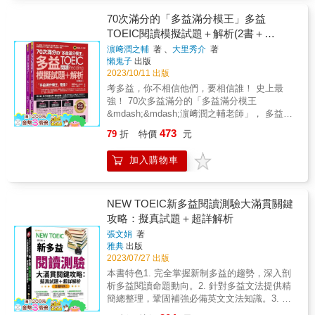
法核心概念，重拾對於英文學習的信心。 從
多益了&hellip;&hellip; 但這本書讓我想再試一
項與弱項！Point 2. 讓強項變得更強，不錯失任
◆PART 7 攻略法 ❶速讀 掌握濃縮文章核心的
診斷測驗中所有Part的答對率都在四成以下的
句子結構、特殊句型到假設語氣，逐步加強你
次！」──── 韓國教保文庫書店讀者．wl*******
70次滿分的「多益滿分模王」多益
何分數！Point 3. 積極訓練弱項，培養正確答題
主題， 才能在短時間內正確理解文章。 ❷掌握
人，需按照順序、詳細閱讀、仔細學習。2. 弱
對英文文法的全面掌握，最終能在多益考試中
& 「對剛開始學習多益的人來說，本書是很棒
的洞察力！Point 4. 力求「理解所有英文」、
TOEIC閱讀模擬試題＋解析(2書＋
文脈 閱讀理解的關鍵， 在於了解文章脈絡、整
點加強型：雖然有部份Part的答對率在四成以
拿下高分。 7週應考題型與篇章訓練，破解多
的學習素材。 習題難易度設計得剛剛好，給你
「解析所有試題」！跟著多益聽讀寫滿分的
篇文章的意思， 才能輕鬆解決新類型的試題。
「Youtor App」內含VRP虛擬點讀筆＋防
上，但弱點集中在特定的Part及題型當中的
濵﨑潤之輔
著 、
大里秀介
著
益閱讀的長篇文章與複雜題型挑戰。 實戰題
更進一步的信心。」──── 韓國教保文庫書店
「多益滿分模王」，破解多益TOEIC閱讀Part 7
❸新題型攻略 集中於主題句和邏輯脈絡， 才能
人，需先從較沒有自信的題型開始學習，再著
懶鬼子
出版
水書套)
型全覆蓋，從信件、線上對話、報導到廣告宣
讀者．bl******* & 韓國讀者全面好評， 中學
測驗！Step 1. 透過「診斷測驗」，了解強項與
順利解題； 並注意連接詞、連接副詞、代名
2023/10/11 出版
重學自己不擅長的題型，最後加深複習擅長的
傳…等，全面應對閱讀測驗各種篇章題材。 3
生、初試者、零基礎考生救星！ & 現在的臺
弱項！在開始正式學習之前，先進行診斷測
詞、指示詞。 ❹線上對話文章和掌握隱藏意圖
題型。3. 更上層樓型：所有的Part答對率都在
考多益，你不相信他們，要相信誰！ 史上最
週綜合攻略，輕鬆突破雙篇、三篇文章的閱讀
灣： 小學考過英檢初級，是火熱的常態； 中學
驗。測驗時盡量不要用直覺作答。對於較沒有
型試題 從選項中選出能連接脈絡的適當用法；
四成以上，沒有明顯不擅長的Part或題型的
強！ 70次多益滿分的「多益滿分模王
障礙，同時掌握解題技巧，突破高難度閱讀障
之後初考多益，是新興的潮流。 & 多益是全臺
把握的題目，可以在題目旁加上「？」或
或集中在文章說話者的用語， 掌握他們之間的
人，針對正確率較高的題型，補充原先不足的
&mdash;&mdash;濵﨑潤之輔老師」， 多益聽
礙！ 詳細剖析題組結構，提供實用解題步
超過 1,000 所大學系所的多元入學門檻， 也是
「△」等符號。測驗完後，核對答案並統計自
關係。 ❺多篇文章的內容 如果被三篇文章搞昏
知識後再挑戰一次Practice的題目，並克服所有
讀寫滿分的「多益滿分模王&mdash;&mdash;
驟，提升解題效率，快速鎖定答案，並能提升
全球最大的國際英語溝通能力認證。 全臺各地
己在各個題型／題目／情境類型的答對率、正
473
79
折
特價
元
頭， 可以將一篇文章分成三篇， 這一點千萬不
的題型。4. 滿分志向型：診斷測驗全部答對的
大里秀介老師」， 兩大「滿分模王」攜手合
一般閱讀速度與正確率，克服長篇文章的挑
國高中，團報考多益已成趨勢。 & 準備讓你的
確率。掌握自己擅長與不擅長的類型，安排後
要忘記。 在遇上多篇文章試題時， 練習掌握其
人，可將所有音檔加速播放，測試自己是否能
作， 打造出最擬真的多益閱讀5回模擬試題！
戰。 必考單字片語＋音檔，讓詞彙實力隨時
孩子考多益了嗎？ 你的孩子，準備好上考場了
續訓練計畫。Step 2. 分析診斷結果，建立專屬
加入購物車
關聯性， 再進行判斷、解答。 & 【輕鬆應付新
夠聽懂所有內容，並提升答題速度至10秒內完
「多益滿分模王」濵﨑潤之輔老師、大里秀介
隨地大幅提升。
嗎？ & 第一次面對多益這種大型考試，難免緊
多益訓練計畫！根據診斷測驗結果，辨別自己
類型試題】 獨家傳授輕鬆解決「新類型試題」
成一題Part 5題目、15秒內完成一題Part 6題
老師， 歷經20,000題多益考題洗禮， 比出題官
張卻步， 《中學生第一本多益》從基本功開
目前的「類型」，建立訓練計劃。1. 基礎重建
的撇步！ & 在閱讀多益測驗文章時， 如果太執
目。Step 3. 破解「閱讀Part 5-6必考題型」，
更了解多益考試！ 「多益滿分模王」濵﨑潤之
始，學習 Part 5 ~ Part 7 完整攻略， 為孩子打
型：在診斷測驗中所有Part的答對率都在四成
著於單一句意，或詞意的翻譯，是沒有用的。
增強應考實力！多益滿分模王歸納多益閱讀
輔老師、大里秀介老師， 首度公開成就70次多
NEW TOEIC新多益閱讀測驗大滿貫關鍵
好基礎，一次考到多益「綠色證書」。 對英文
以下的人，需按照順序、詳細閱讀、仔細學
最重要的是，找到文章要表達的訊息：「主題
Part 5-6的解題關鍵，只要掌握這些重點，一定
益滿分的3大「超強模力」： 「猜題模力」
攻略：擬真試題＋超詳解析
有信心，就能穩穩提升分數，輕鬆面對未來的
習。2. 弱點加強型：雖然有部份Part的答對率
句」。 您可以透過「速讀」方式，輕鬆解決新
能快速破解每道題目！1. 必勝攻略：先學習能
X「解題模力」X「選題模力」！ 「多益滿分模
檢定考試！ & ✦ ✦ ✦ & \\\& 文法基本功 ╳ 閱
在四成以上，但弱點集中在特定的Part及題型
張文娟
著
類型的試題。 & 但是，& ①如果找不到正確答
破解整個Part的攻略，再深入學習細分出的
王」濵﨑潤之輔老師、大里秀介老師， 模擬
讀基本功 ╳ Part 5 ~ Part 7 完整攻略& /// & ◉
當中的人，需先從較沒有自信的題型開始學
雅典
出版
案的位置，而需要多次閱讀時... ②如果一直選
「題目類型分類攻略法」。2. 練習題：學完分
「考官思維」、破解「多益考點」、預測「出
題目怎麼考，都是從這 4 大基礎變出來的！ 句
2023/07/27 出版
習，再著重學自己不擅長的題型，最後加深複
擇了錯誤的答案... ③如果覺得尋找隱藏意圖的
類攻略法後，透過練習題熟練解題技巧。3. 題
題趨勢」， 讓你掌握題目關鍵、輕鬆破解題
子成分、五大句型、八大詞性、片語＆子句 &
習擅長的題型。3. 更上層樓型：所有的Part答
本書特色1. 完全掌握新制多益的趨勢，深入剖
新題型很困難... ④如果難以找出對話文章的主
目解析：掌握「題目內容」、熟練「解題方
目， 一次就能考到多益滿分990分！ ■ 史上最
◉ 閱讀題 2 大魔王：長難句、換句話說 多益題
對率都在四成以上，沒有明顯不擅長的Part或
析多益閱讀命題動向。2. 針對多益文法提供精
題... ⑤如果被三篇文章的龐大份量擊倒... ⑥如
式」與重點「單字與片語」。Step 4. 進行「模
強多益霸主，考過70次滿分的「多益滿分模
目這樣考 ─── 廣義化語意 *** I ate apples,
題型的人，針對正確率較高的題型，補充原先
簡總整理，鞏固補強必備英文文法知識。3. 精
果無法統整分散於三篇文章中的情報... & 碰到
擬測驗」，驗收學習成果！在完成訓練計畫
王」！ 考過70次滿分的「多益滿分模王：濵﨑
grapes and cherries.& &rarr;& I ate some
不足的知識後再挑戰一次Practice的題目，並克
闢分析文章類型與其對應題型，並非只有題庫
以上6個問題卡關時， 要如何突破呢？ & 您的
後，就可以挑戰Final Test驗收成果。多益滿分