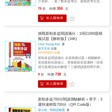
搭配實用例句和練習題，幫助你鞏固所學內
介老師」，最了解多益考試、最熟悉考官思
考官思維、分析必考題型，帶領所有考生越過
站廣播」、「賣場促銷」、「天氣預報」等主
容。無論是想提高多益成績，還是為其他英語
維、最熟知必考題型，打造出最容易理解、最
障礙、順利考到滿分990分！■ 「多益滿分模
題。考生能完整練習到所有多益題型，針對自
355
79
折
特價
元
考試做準備，這本書都能助你一次性攻克文法
能搶分、最能幫助考生的「多益閱讀Part 7高分
王」的3大「超強模力」，完美模擬多益990分
己的弱項再加強！詳細解說，避開陷阱選項！
難關！◆ 7週TOEIC實用應考題型與篇章結構
祕笈」！「多益滿分模王」大里秀介老師，歷
的大藍圖！1. 猜題模力──模擬考官思維，預測
做完模擬試題，最重要的是認真檢討，找出作
加入購物車
訓練，輕鬆破解長文難題！多益考試中的閱讀
經20,000題多益考題洗禮，首度公開成就990多
出題重點！歷經20,000題考題洗禮、拿下70次
答時的盲點。本書提供淺顯易懂的逐題解析，
題型種類繁多，尤其是長篇文章題組更是許多
益滿分的3大「超強模力」：「猜題模力」
多益滿分的「多益滿分模王」濵﨑潤之輔老
並針對容易落入的陷阱題一一說明，協助考生
考生的挑戰。如果您常在解答多益的閱讀題時
X「解題模力」X「選題模力」！「多益滿分模
師，運用實戰經驗累積的大數據，完全掌握多
一眼看出考點，完美避開出題陷阱！英美加澳
感到時間緊迫或答案難以把握，本書正是您不
王」大里秀介老師，模擬「考官思維」、破解
挑戰新制多益閱讀滿分：10回1000題模
益出題公式，熟悉主考官出題邏輯，超強預
四國口音，強化聽力敏銳度！測驗考生對不同
可或缺的工具！本書設計了為期 7 週的系統性
「多益考點」、掌握「解題關鍵」，讓你馬上
擬試題【解析版】(16K)
測，保證讓考生一秒就能掌握多益Part 5-6的出
口音的敏銳度是多益聽力測驗的重點之一。本
應考訓練，讓你逐步掌握多益閱讀測驗中各類
掌握重點、輕鬆破解題目、快速取得分數，一
題重點！2. 解題模力──依循模王思路，破解
書收錄英、美、加、澳四國口音，由專業外籍
Choi Young Ken
著
題型的解題技巧。從 Week 09 的「選出正確句
次就能考到多益滿分990分！■ 最能掌握多益考
Part 5-6題目！書中歸納Part 5-6必考的12種題
錄音員以實際測驗的語速錄製而成。考生可下
寂天文化
出版
子」題型開始，本書幫助你掌握核心句法與文
點，多益990分的「多益滿分模王」！最熟悉多
型，並公開「多益滿分模王」針對每種題型與
2024/09/23 出版
載免費MP3，並反覆聆聽，藉此建立對口音的
意理解能力，為後續更複雜的篇章結構訓練打
益考試、多益聽讀寫滿分的「多益滿分模王：
情境類型的必勝攻略法。透過模王精心設計的
敏銳度。多益高頻字彙，打下扎實基礎！想在
新制多益閱讀滿分 全真模擬試題＋精闢解析，
好基礎。隨後，Week 10 到 Week 15 專攻多益
大里秀介老師」，歷經20,000題考題洗禮，比
280題Part 5-6實戰問題並搭配音檔學習，只要
聽力測驗中獲得高分，單字占了重要角色。本
直指最新命題核心，掌握最新命題邏輯！段落
中常見的應用題型，涵蓋信件、電子郵件、訊
出題官更了解多益考試。多益滿分模王模擬考
跟著模王的邏輯解題，拿下閱讀滿分不是問
書收錄多益測驗常見的高頻單字，確實記住這
填句題應該如何解題？三篇閱讀題時間不夠用
息對話、表格單據、新聞報導、廣告宣傳及通
官思維、分析必考題型，帶領所有考生越過障
題！3. 選題模力──速學模王攻略，掌握必考題
些反覆出現的單字，就能更輕易聽懂聽力測驗
嗎？語意判斷題如何正確作答？10回1000題新
知公告等實際情境下的閱讀材料，讓你能熟練
礙、順利考到滿分990分！■ 「多益滿分模王」
738
9
折
特價
元
型！「多益滿分模王」從20,000題以上的多益
的內容！獨家答題「答對率」，找出弱點！每
制多益閱讀全真模擬試題，黃金題庫就要這
應對各類文體與資訊型文本。每週精心設計的
的3大「超強模力」，完美模擬多益990分的大
題目中，分析歸納出Part 5-6最常考的題型並詳
道題目解說皆附上「答對率」，此為 Essence
本！逐題中英對照與解析，詳細解說題型與解
練習題與詳細的解題步驟，幫助你提升閱讀效
藍圖！1. 猜題模力──模擬考官思維，預測出題
加入購物車
細講解、考點提示、解題攻略，考生只要透過
English School 滿分教師團隊長期統計考生答
法，目標滿分！&&本書特色試題本＋解析本一
率並掌握文章結構，迅速鎖定正確答案。無論
重點！歷經20,000題考題洗禮、拿下多益聽讀
診斷測驗掌握學習現狀，並依循模王攻略建立
對該題的比例。考生可透過這項特點，適時調
次買齊，雙書版更省力試題本 輕鬆好拆卸，
是時間管理還是篇章理解，本書都將成為你在
寫滿分的「多益滿分模王」大里秀介老師，運
學習計劃，就能有效提高多益分數！■ 多益滿
整練習方向，迅速提高學習效率！以「答案
方便隨處、隨時練習。解析本 版面設計簡單
多益閱讀部分突破高分的有力助手，助你輕鬆
用實戰經驗累積的大數據，完全掌握多益出題
分的祕訣就是用「題型攻略」破解「多益閱
卡」練習畫卡，訓練作答方式！考生時常反映
明瞭，方便訂正重點，日後溫習不重複錯題。
新制多益700分閱讀測驗解析＋單字：3
應對長篇文章不再困難！◆ 3週多篇文章題組
公式，熟悉主考官出題邏輯，超強預測，保證
讀」！祕訣1. 破解題型：每種題型都有對應的
在實際聽力測驗中，一邊要聽音檔、一邊要看
10回百分百擬真試題，累積答題經驗值專為高
綜合攻略，一舉突破最難的閱讀測驗障礙！多
週快速輕取700分（QR Code版）
讓考生一秒就能掌握多益Part 7的出題重點！2.
「破解法」！多益滿分模王歸納整理「依照類
題本，同時還要畫答案卡，時常會因手忙腳亂
分目標者精心編寫新制多益閱讀1000題，緊扣
益閱讀測驗中最具挑戰性的雙篇與三篇文章題
解題模力──依循模王思路，破解Part 7題目！
張小怡、阿莉莎歐普
著
型分類的攻略法」，不僅可以破解題目盲點，
而擾亂答題步調。因此本書五回測驗皆附上答
命題趨勢，回數豐富，提供充足練習，只花時