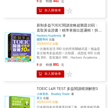
對話，以及三篇閱讀，同時涵蓋各種國際商務
441
9
折
特價
元
揭露！解題公式！高頻率詞彙！最好拿分的題
學習者精心編寫，針對新制多益聽力每一個
閱讀情境。10回模擬測驗讓考生完全掌握考試
型！3. 容易上手的學習模式：完整題目翻譯！
Part，分門別類整理28個多益聽力必考主題，
方向，了解重點題型，精準猜題，從容應試。
加入購物車
分析文章結構！破解題目！說明多益出題傾
藉著3 STEPS演練實際題型→了解常考用法→
6. 精心傳授破解新制多益策略 提供各種實戰式
向！
大量聽寫練習的扎實訓練，將多益聽力所需要
高分Point，讓考生熟悉各大題型出題模式，訓
的搶分要訣確實輸入腦中，一聽題就瞬間抓住
練如何找出題目重點、留意答題陷阱、消除易
考題方向，完美掌握出題模式及解題步驟技
新制多益TOEIC閱讀攻略超難題10回：
失分的弱點，讓你完美突破解題障礙。 7. 貼心
巧，讓你順利達標750分，打好搶進高分的基礎
直取黃金證書！精準掌握出題邏輯！拆解
標示新制題型 中譯處貼心標示出各類新制題
就靠這本！本書架構PART 1照片描述 根據照片
型，幫助讀者馬上辨識留意，並迅速熟悉新制
陷阱技巧解題盲點 （雙書裝＋單字音檔
Hackers Academia
著
中「人數或事物╱背景狀態」分析常用描述句
考題，進而提升答題專注力。 熱銷《挑戰新多
國際學村
出版
下載QR碼）
型，一眼洞悉出題方向，站穩考試第一關。
益系列》好評如潮！破解新制多益考題動向，
2026/03/12 出版
PART 2應答問題 詳細解說各類問句特徵（如
豐富試題再升級！ 讓你一次掌握所有聽力閱讀
一次擁有攻頂 990 分的所有關鍵武器！無論是
WH問句、助動詞問句）及常見應答方式，聽到
必考題型！新制多益聽力＋閱讀滿分全真模擬
首次報考多益就想一次制霸，或想從 800 分挑
關鍵字句就能輕鬆選出答案。PART 3簡短對
試題，直指最新命題核心，掌握最新命題邏
戰 900、直攻滿分 990，Hackers Academia 團
話、PART 4簡短獨白 歸納常見的對話情境（如
輯！ 三人對話題應該如何應對？聽力圖表題讓
隊帶你用最有效率的方式突破瓶頸、掌握高分
會議、人事、旅遊）及獨白類型（如廣告、電
891
9
折
特價
元
人眼花耳亂？語意判斷題是否會讓人一知半
關鍵！嚴選 10 回高難度閱讀測驗，完整重現官
話留言、公告），並提供大量相關高頻字詞，
解？ 新題型「句子填空」真燒腦！新增「段落
方題型與命題思維！每一題解析中附有「關鍵
全盤掌握話題走向和細節資訊，攻克多益聽力
加入購物車
填空」要怎麼解？三篇閱讀短時間內看得完
文法概念」，讓你練一次就等於考一次！題目
終極難關。每Part包含3步驟，藉由循序漸進式
嗎？一次掌握全新10回2000題新制多益【聽力
搭配中譯、詳盡解說與換句話說整理，徹底攻
訓練及大量聽寫題型，實際演練打好多益聽力
＋閱讀】全真模擬試題，有了這本黃金題庫，
破多益閱讀的時間壓力與陷阱干擾，掌握高分
基礎！STEP 1題型演練 新制多益聽力題型範
新制題型也能拿滿分！新制多益聽力、閱讀黃
祕訣！每一題提供難易度分級、考點歸納與自
TOEIC L&R TEST 多益閱讀模測解密3
例演練，仔細剖析解題重點，分析出題傾向，
金試題10回扎實訓練，讓您過關斬將，輕鬆戰
我檢視表，幫助你有系統地追蹤進步幅度、修
迅速掌握命題模式及作答要點。↓STEP 2常考
小林美和、Bradley Towle
著
勝NEW TOEIC新制多益！-----------------------------
正盲點。搭配 QR 碼下載的核心單字表與朗讀
眾文
出版
用法 彙整該題型常出現的單字、片語及句型，
---------------------------------------------------------------搭
MP3，輕鬆累積高頻字彙，穩定提升閱讀速度
2025/12/15 出版
從高頻字彙到常考句型一應俱全，藉由關鍵字
配寂天雲APP聆聽訓練聽力最有效！掃描封面
與理解力！
詞瞬間抓住話題方向，高效厚植聽解實力。
日本最強多益題庫系列第三集，銷售突破35萬