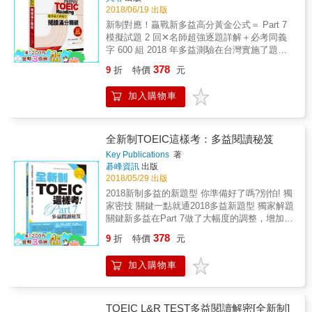
事，配合MP3，閱讀能力成果加倍又快速。
備力 ★短篇文章閱讀，激增閱讀考試戰備力 ★
一遍，就感覺像是實際演練了一次閱讀的訣
用語（I/we/you），掌握他們之間的關係。這份
更精心設計解析功能，充分講解題目類別、陷
2018/06/19 出版
提升你的閱讀指數，閱讀能力急速攀升 ★提升
竅！而且，即使是示範的題目，也都依照老師
關係中所出現的事件，就是對話的主題。 ❺如
阱、延伸文法、單字&hellip;&hellip;等，解析本
新制對應！贏戰新多益高分黃金公式＝ Part 7
你的聽力指數，加強英語聽覺敏銳度 ＜重點內
分析多益將近 20 年的經驗編寫，最符合實際考
果被三篇文章搞昏頭，多篇文章的內容，在邏
就像多益閱讀攻略本，愈讀愈高分！
模擬試題 2 回✕名師超強逐題詳解＋必考同義
容＞ ★LC RC高分4大關鍵 考多益，不可偏重
試內容，當然更能提升實戰反應能力。 ◆ 創新
輯上互相具有關聯，可以視為將一篇文章分成
字 600 組 2018 年多益測驗在台灣實施了題型
任何一項，要能夠掌握聽、說、讀、寫四大基
採用視覺化的解題說明，直接在文章上標示關
三篇。這一點千萬不能忘記，並且更徹底地把
更新，整體而言，要取得高分變得更具挑戰
本能力。 ★聽：外籍專業老師精心錄製MP3，
鍵線索與思考過程，一看就懂 就像在補習班教
378
9
折
特價
元
握第一篇文章的主題句和脈絡，練習掌握三篇
性，箇中癥結點就在於 Part 7「文章閱讀理
腔調自然純正，發音標準100% ！ ★說：情境
學時，老師會直接在文章上做記號一樣，本書
文章之間的關聯性。 如果無法統整分散於三篇
解」，不僅題數增多，變化性和靈活度也隨之
對話，簡單易說，完全仿照一般外籍人士的口
的「視覺化解題說明」也在版面上重現了標示
加入購物車
文章中的脈絡，應付多篇文章的題型中，第一
提升。面對如此的變更，與其自己一人埋頭苦
語速度，話題新鮮有趣，輕鬆加強生活英語互
重點、畫線連接相關內容、用箭頭畫出閱讀步
篇文章的部分詳細內容，會在第二篇文章的表
練題目，就讓本書帶領你「抄捷徑」快速戰勝
動技巧！ ★讀：沒有艱深的文法與句型，迅速
驟等過程，就像現場觀看老師解題分析，一眼
格，或條列式細目中詳細羅列，或是簡略地陳
新制多益！ ◎實力✕實務兼備！多益滿分達人
提升你的閱讀理解力！學習輕鬆、不打折。 ★
就能輕鬆看懂！你再也不需要從漫長的英文和
述概要。在遇上多篇文章的試題時，練習統整
公開解題秘訣 多益測驗的題目相當生活化，其
全新制TOEIC這樣考：多益閱讀秘笈
寫：生活化小故事，可以迅速累積寫作超強實
翻譯中尋找文字，只要跟隨最人性化的視覺標
文章並進行判斷、解答。 本書特色 & 1.文章有
中又主要以職場作為試題設計的背景，假如對
力，是最佳英語寫作範本。
Key Publications
著
示，就能迅速找到與題目相關的內容，立刻掌
趣：擺脫教科書式生硬選文，篇篇精采引人入
商務英文完全一竅不通的話，相較之下，要考
碁峰資訊
出版
握多益閱讀高分的思考過程。 ◆ 書末附贈一回
勝，最新趣味式學習法，學習像在看故事，成
取高分就比較困難。 本書作者多年任職外商，
2018/05/29 出版
Part 7 完整模擬試題與視覺化逐題解析，讓讀
果加倍又快速。 & 2.英語道地：由經驗豐富的
除了本身的英文專業之外，更具優勢的是同時
2018新制多益的新題型 你準備好了嗎?別怕! 獨
者能檢討自己的學習成果與答題過程（連同正
美籍教師撰寫，用語道地精準，容豐富專業，
具備商務英文的實務經歷，解讀各種商業文書
家密技 關鍵一點就通2018多益新題型 獨家解題
文部分的例題，全書收錄相當於兩回多益Part 7
可瞬間提升英語閱讀能力。 & 3.立即測驗：每
可謂遊刃有餘，也因此目前仍不定期參加多益
關鍵新多益在Part 7做了大幅度的調整，增加了
的試題） 看完用實例解說的閱讀技巧之後，當
篇文章末都附有豐富練習題，幫如你測試自己
測驗，並持續刷新滿分紀錄中！ ◎滿分速成制
試題數及「三篇文章閱讀」、「簡訊及線上聊
然也要實際練習解題，才能真正熟練。除了正
的文章理解程度。累積解題經驗，強化閱讀測
378
霸！多益命題專家直指新制考點 本書模擬試題
9
折
特價
元
天」等新題型，十分要求掌握文章間邏輯關係
文部分的例題以外，本書最後還附贈一回 Part
驗能力。搭配學習，聽、說、讀、寫四大基本
係由 David Katz 命題，David 老師長年鑽研
的策略性閱讀能力。本書獨家揭露考題破解關
7 完整模擬試題，全書的試題份量相當於兩回
英語能力迅速加倍進化，不啻為你學習英語的
ETS 考題趨勢，其命題無論文章架構、用字、
加入購物車
鍵，讓您在考場上毫不猶豫地選出正確答案。
正式考試！而且，最後的模擬試題也仿照正文
神奇護照。
難度，或題目類型、選項種類、題目比例皆極
最詳盡的複習計畫依照考生程度推薦3種複習計
部分的視覺化解題分析方式，讓讀者看一眼就
度擬真，有助於提升對多益試題的熟悉度，掌
畫，每日精心設計詳讀解答關鍵。提高解題效
能掌握前面學習過的閱讀、解題技巧，感覺更
握必中考點，在臨場考試時能快、很、準地搶
率，才能在考試時一秒看出答案。全書27個題
加得心應手。
TOEIC L&R TEST多益閱讀解密[全新制]