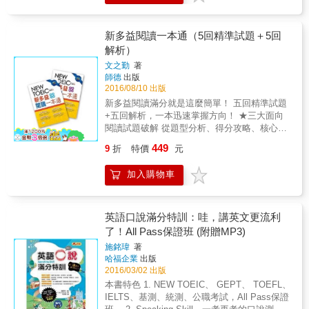
的閱讀重點，一次考取多益理想分數！8大文章
次準備多益考試的您：讓您一開始就能用正確
速方法學英語，衝高TOEIC分數， 效果非常好
題型一一破解，10天取得閱讀高分！1. 廣告▶
的觀念學習新多益，贏在起跑點！已準備舊多
喔！ 珍妮芙台灣出生，美國長大， 從小念書就
商品宣傳、服務或講座宣傳2. 表單（繳費通知
益測驗的您：掌握新題目的關鍵答題技巧，讓
不斷跳級，最年輕的哈佛教授， 美國最年輕的
新多益閱讀一本通（5回精準試題＋5回
單、申請表）▶ 繳費通知單、申請表、訂單、
您多益再創高分！超值雙書版本 包含 ■正文本
醫學博士，最年輕的腦神經權威， 華人之光，
解析）
問卷、時程表、圖表、菜單3. 文字訊息、線上
■詳解本 ■擬真模擬測驗一回
跨界「操刀」，解救華人的英語。 用英語的思
對話▶ 兩人對話、三人（含）以上對話4. 書
文之勤
著
維， 傳授英語考高分的技巧。 有頭腦；就沒煩
信、電子郵件▶ 書信和電子郵件固有的版面格
師德
出版
惱， 一看考題，就會解答。 【高速雪球速記學
式5. 通知、公告、企業內部公告▶ 公共設施規
2016/08/10 出版
習法】 是用反覆閱讀的方式，大量循環閱讀，
則的變更、活動通知、人事異動、公司內部規
新多益閱讀滿分就是這麼簡單！ 五回精準試題
強化記憶，達到1分鐘就可以背誦，or眼睛一
則變更、設施改裝6. 徵才相關文章▶ 報紙、網
+五回解析，一本迅速掌握方向！ ★三大面向
看，馬上記住的最高目標。 1. 速度快---用眼睛
路徵才廣告、推薦信、雇用契約7. 新聞報導▶
閱讀試題破解 從題型分析、得分攻略、核心能
看，就能記住。 2. 效率高---念1分鐘，就能背
企業相關（新公司成立、合併、倒閉、收
力三種面向深入分析，完整瞭解特定題型的出
誦。 3. 實力好---什麼考試，都難不倒。
449
9
折
特價
元
購）、得獎消息公布、事故報導8. 說明書、契
題範圍與命題方向，一本迅速掌握先機！ ★四
【PDCA鬼速英語學習法】 所謂PDCA，P是
約、保證書▶ 電子產品操作說明書、服務維修
大閱讀題型精準分析 針對單句填空、短文填
Plan（計畫）、D是Do（執行）、A是
加入購物車
契約、保證書10天規劃，合理安排時間，循序
空、單篇文章、雙篇文章四種題型，提供真正
Action（行動）、C是Check（檢視）。PDCA
漸進！考生可依照本書規劃的十日學習進度練
精要的答題技巧與試題解析，一本培養深厚實
可以設定分數標竿，和學習時程，讓PDCA高速
習，在每日密集高強度的訓練下，必能達到最
力！ ★五回閱讀試題實戰模擬 每一題型皆有五
運作，成為習慣；再利用80/20法則，快速抓住
佳的成果！十天的學習目標如下：Day 1~9 聚
回完整題目，包含各類型商業文件，透過模擬
英語口說滿分特訓：哇，講英文更流利
重點，讓自己的英語能力，不斷向上提升。
焦閱讀重點與常見題目每天學一種文章類型的
練習熟悉題目呈現方式與文章長度，一本應試
了！All Pass保證班 (附贈MP3)
PDCA鬼速英語學習法和高速雪球速記學習法，
閱讀重點，熟悉常見題目，以及正確答案在文
百戰百勝！ ★六度滿分秘訣全面公開 六次新多
都是一個可以陪你走過不同英語程度的好夥
施銘瑋
著
中的表達方式。學會如何抓到重點，並熟悉常
益滿分狀元親自命題，巧妙融入最常考的關鍵
伴！計劃好、不拖延、充足準備時間，金色證
哈福企業
出版
見題目後，再透過「練習題」進一步練習。在
單字和文法，題目難度絕 對媲美正式考試，一
書，勝券在握。 Plan（計畫） 1. 訂定考試時間
2016/03/02 出版
每日的最終篇有「1分鐘CHECK！」專欄，表
本輕鬆贏得高分！& 【本書特色】 滿分狀元打
2. 擬定閱讀計劃 3. 收集考試教材 Do（執行）
本書特色 1. NEW TOEIC、 GEPT、 TOEFL、
列出當天學習到的閱讀重點及必背單字，提供
破台灣學生的學習迷思！ 閱讀解題跟著做！ 閱
1. 利用80/20法則快速抓重點 2. 每天背多少單
IELTS、基測、統測、公職考試，All Pass保證
考生快速複習。Day 10 模擬測驗收錄一回完整
讀題目又多又長，做好準備不慌張，依照解題
字、片語 3. 每天學多少文法、句型 4. 每天閱