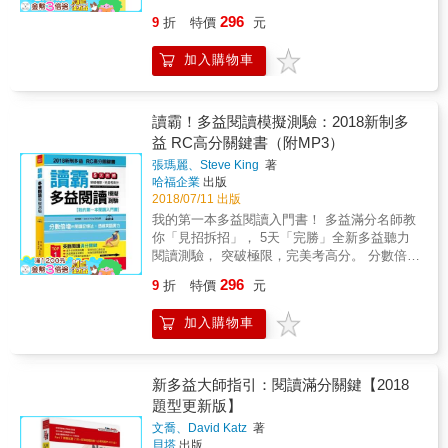
年的多益教學與分析經驗，在書中匯整 52 個快
讀，突破極限， 1天只要30分鐘， 3週完勝考高
間，完全比照多益實際測驗操作。在1,200題
絡，才能順利解題。如果選擇錯誤的答案，需
296
9
折
特價
元
速找出答案的精準閱讀技巧。在說明技巧的同
分。 &&&&&&&&&&&& & 【RC600分攻略
中，自我訓練用同樣的時間完成較難的題目，
注意閱讀脈絡中的連接詞、連接副詞、代名
時，更搭配完整的實戰模擬試題，以視覺化的
法】 Part 5~6部份： 將頻考的文法，分門別類
正式上場絕對游刃有餘！ 2. 資深講師掌握多益
詞、指示詞。 ❹線上對話文章和掌握隱藏意圖
加入購物車
方式，直接在文章上標示出關鍵線索，以及推
並背熟。這種類型的考題，每個月都會有新的
趨勢 李寬雨老師將多年領悟的多益出題趨勢全
型試題：如果覺得尋找隱藏意圖的新題型很困
導答案的過程，就像在教室現場觀看老師解題
字彙登場，為了應付這樣的考試模式，應試者
數融入試題，只要在這12回模擬題中，跟著老
難，就跳脫出來，找文章裡是否有內容，出現
分析，一看就懂，馬上掌握在時間內做完題目
必須不斷探析新的單字和文法。另外，因為要
師的步伐，慢慢習慣多益的出題模式，下一個
在試題的思維，從選項中選出能連接脈絡的適
並確實得分的關鍵！ 本書特色 ◆ 針對最新版
找出符合文章脈絡，且在空格中，正確填入的
閱讀滿分怪物就是你！ 3. 揭露陷阱選項 逐題揭
讀霸！多益閱讀模擬測驗：2018新制多
當用法。如果難以找出對話文章的主題，可以
多益的各種出題類型，提供 52 個快速找出答案
適當句子，理解文章整體脈絡的練習，也相當
露容易選錯的陷阱選項，如：「用法相近的句
益 RC高分關鍵書（附MP3）
集中於文章說話者的用語，掌握他們之間的關
的精準閱讀技巧 多益的閱讀測驗，重點在於
重要。 Part 7部份： ❶ 速讀：一定要掌握濃縮
型」、「容易混淆的單字用法」&hellip;&hellip;
係。這份關係中所出現的事件，就是對話的主
張瑪麗、Steve King
著
「快速、有效率地掌握必要資訊」，並且作出
文章核心的主題，壓縮成能夠傳達文章主要訊
等。熟悉多益常見陷阱，練習在極短的答題時
題。 ❺如果被三篇文章搞昏頭：多篇文章的內
哈福企業
出版
適當處理的能力。所以，不能只是傻傻讀完整
息的核心句子，才能在短時間內正確理解文
間選出正確答案，避免粗心失分。 4. 剖析題目
容，在邏輯上互相具有關聯，可以視為將一篇
2018/07/11 出版
篇文章，而是要精準找出重點資訊，才能快速
章。 ❷ 掌握文脈：閱讀理解的關鍵，在於了解
考點 每一題皆標示考點，辨明多益出題核心方
文章拆分成三篇。這一點千萬不能忘記，並且
我的第一本多益閱讀入門書！ 多益滿分名師教
作答並獲得高分。多益閱讀的文章和題目，都
前後文章脈絡。透過速讀方式，確認文章脈
向，有助於在最短時間掌握關鍵字句，提升答
更徹底地把握第一篇文章的主題句和脈絡，練
你「見招拆招」， 5天「完勝」全新多益聽力
有固定的模式，書中將這些反覆出現的模式整
絡，以了理解整篇文章的意思，輕鬆解決新類
題速度。知道題目考什麼，才能分析自己的答
習掌握三篇文章之間的關聯性。在遇上多篇文
閱讀測驗， 突破極限，完美考高分。 分數倍增
理成 52 個法則，例如「關於要求事項的答案在
型的試題。 ❸ 新類型攻略：如果找不到正確答
題盲點，針對弱項加強練習。 5. 統整關鍵單字
章試題時，練習統整文章，做出正確判斷、寫
的閱讀記憶法， 透視英語實力， LC和RC的高
文章後段」、「文章的目的 90% 出現在開頭兩
案，需要多次閱讀時，先找到主題句，猜整篇
將題目的重要單字、常見的衍生單字彙整於解
296
9
折
特價
元
出正確解答。 本書重點 1.英語道地：由經驗豐
分關鍵書。 讀霸，是英語閱讀霸主！ 包你考試
行」等等，只要掌握這些法則，就能直接鎖定
文章的內容，此類型的試題必須集中於主題
析中，方便考生們於檢討題目時統一記憶，省
富的美籍教師撰寫，用語道地精準，容豐富專
輕鬆過關。 史上最神奇英語護照， 迅速提升
目標，不用浪費時間閱讀不相干的內容！ ◆ 依
句，和抓住主題句的邏輯脈絡，才能順利解
下對照題目與中譯的時間！ 6. 強化複習效果 在
加入購物車
業，可瞬間 提升英語閱讀能力。 & 2.立即測
聽、說、讀、寫的靈敏度， 瞬間直達腦力記憶
照完全擬真的試題，逐題說明最佳解題步驟，
題。如果選擇錯誤的答案，需注意閱讀脈絡中
答題後詳讀「解析」、「陷阱分析」、「考點
驗：每篇文章末都附有豐富練習題，幫助您測
庫。 本書針對Part3的簡短對話和Part7的單篇
在實際解題過程中自然學會閱讀訣竅 一般的多
的連接詞、連接副詞、代名詞、指示詞等。 ❹
分析」，不只要將錯誤的題目熟記於心，正確
試自己的文章理解程度。累積解題經驗，強化
閱讀下手， 簡短對話，是多益LC測驗大補帖。
益題庫，對於答題過程的解析通常相當簡略，
線上對話文章和掌握隱藏意圖型試題：如果覺
的題目更要反覆確認概念是否完全清楚，讓複
閱讀測驗能力。搭配學習，聽、說、讀、寫四
單篇文章閱讀，是多益RC測驗大補帖。 這二大
新多益大師指引：閱讀滿分關鍵【2018
有時候即使看了解答，還是感覺似懂非懂。為
得尋找隱藏意圖的新題型很困難，跳脫文章中
習成效達到最大值！ 不是只要熟悉試題，更要
大基本英語能力迅速加倍進化，不啻為你英語
部份都可以快速增加多益分數 應試者必備的第
了讓讀者確實了解「如何解題」，書中逐一列
題型更新版】
是否有內容，出現在試題的思維，從選項中選
愈練愈高分！ 除了用高難度的題目讓考生們加
閱讀能力的神奇護照。 3.文章有趣：篇篇精采
一本LC RC入門書！ 本書特色 ★全新多益聽力
出每個步驟，而且不厭其煩地分析所有相關線
出能接續脈絡的適當用法。如果難以找出對話
強練習強度，《全新制怪物講師教學團隊的
文喬、David Katz
著
引人入勝，最新趣味式學習法，學習像在看故
閱讀，全勝關鍵 ★簡短對話，強化英聽考試戰
索，完全依照考生的思考模式解題，只要讀過
文章的主題，集中於文章一開始指稱說話者的
TOEIC多益閱讀1,200題全真模擬試題+解析》
貝塔
出版