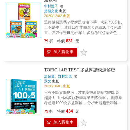
內）且不需要開啟上網功能。（4）「VRP虛擬
跟著考過70次多益滿分的「多益滿分模王」，
習畫答案卡，實際考試才發現加上畫卡竟然手
別類進行學習，找出自己考試的弱點。在每個
種困擾，特別領先全球開發了「VRP虛擬點讀
長篇文章的專注力與理解力，有效攻克多益的
點讀筆」就像是點讀筆一樣好用，還可以調整
中村澄子
著
破解多益TOEIC閱讀測驗！ Step 1. 熟悉多益
忙腳亂，大大影響作答時間和節奏！為了真實
類型的考題之前，也提供最精準的重點整理與
筆」，並獲得專利，希望這個輔助學習的工
多篇文章測驗！ 160字／分朗讀速度，閱讀力
捷徑文化
出版
播放速度（0.8-1.2倍速），加強聽力練習。
題型，掌握出題趨勢！ 開始寫模擬試題前，多
還原考場答題情境，每回測驗附有答案卡，供
學習內容，讓讀者真正學會之後再進行練習，
具，能讓讀者不僅不用再額外花錢，且使用率
強速升級！ 根據實際統計分析，考生需每分鐘
2020/12/02 出版
（5）「VRP虛擬點讀筆」比點讀筆更好用，具
益滿分模王先帶你熟悉Part 5～7的考試架構、
考生參照並練習畫卡手感。 善用「分數預測
而不是憑感覺、漫無目的地做題目。相較於
和相容性也是史上最高。3. 「VRP虛擬點讀
閱讀將近160字，才能順利寫完閱讀的題目。為
有定時播放、背景播放的功能，也可以自動換
還再做習題嗎？從解題攻略下手，考到750分以
出題趨勢，只要了解題型，就能夠掌握考官的
表」，自我評估！ 使用本書的「分數預測
《閱讀題庫大全》，本書提供較為簡明扼要的
筆」就是這麼方便！（1）讀者只要透過書中的
幫助考生掌握每分鐘160字的閱讀速度，本書以
頁或是手動點選想要的頁數，聆聽該頁音檔。
上不是夢！ 連續16年零缺席Ｘ連續16年金色證
出題邏輯。 Step 2. 熟練模擬試題，增強應考
表」，考生可掌握自我實力，並預估實際應考
學習內容，但加倍收錄每單元最後的練習題，
QR Code連結，就能立即下載「Youtor
此速度錄製文章朗讀MP3，考生可搭配練習，
（6）如果讀者擔心音檔下載後太佔手機空間，
書，強強保證班開班囉！ 多益考試必拿金色滿
實力！ ［第一次］模擬實際考試。作答時如果
分數，朝目標不斷進步。 本書特色 990滿分團
讓讀者在兼顧基本學習的同時，還能獲得最大
App」。（僅限iPhone和Android二種系統手
確實掌握閱讀速度，鍛鍊出兼具速度和正確度
也可以隨時刪除音檔，下次需要使用時再下
分證書的中村澄子老師，完全公開16年來考試
出現沒有把握的問題，就打上問號，並再次檢
隊精闢解題，一讀就懂 日本權威多益團隊為考
的練習量。 & 本書特色 & ◆ 實際進場考試調
631
機）（2）下載完成後，可至App目錄中搜尋需
79
折
特價
元
的答題實力！ 閱讀力指數，自我診斷速度及理
載。購買本公司書籍的讀者等於有一個雲端的
攻略 & ＊從關鍵字下手破解多篇閱讀所有考生
查。 ★ 就算作答完，也先不要確認正確答案與
生量身打造，命中考點靶心。 1000次進場應
查試題，提供最精準的考試內容分析與出題預
要的音檔或直接掃描內頁QR Code，將音檔一
解力！ 所謂閱讀力指數，是將閱讀速度乘以答
CD櫃可隨時使用。（7）詳細使用及操作方法
障礙 ＊16年來統計出的必考文法讓考試中的陷
閱讀解析。 ［第二次］反覆作答，不管反覆幾
考，緊扣官方出題趨勢 實際應考超過千次，長
測 Hackers團隊最自豪的特色，就是持續進場
次從雲端下載至手機使用。（3）當音檔已完成
加入購物車
對率，以評估考生速度及理解力的綜合性指
請見書中使用說明。■ 線上使用「VRP虛擬點
阱題一次現形 ＊邊聽邊作答的考題技巧和節奏
次都可以，直到擁有「這就是正確答案」的確
期追蹤剖析命題方向。
應考，實際調查出題內容，所以才能精準分析
下載後，讀者只要拿出手機並開啟「Youtor
標。因為無論閱讀的速度有多快，如果看不懂
讀筆」網頁版1. 在哪裡使用「VRP虛擬點讀
一次公開 & 本書共三本合裝，其中包含： 中村
信為止。 ★ 特別注意第一次作答時沒有把握的
必考的文法、閱讀、單字，並且分類整理成學
App」（內含VRP虛擬點讀筆），就能隨時掃
內容，一樣徒勞無功。本書特訓加入該指數概
筆」網頁版？（1）讀者只要打開網址
澄子老師的新制TOEIC閱讀：句子填空、段落
題目，並思考為何第一次無法自信地選出答
習單元，讓考生能夠用最有效率的方式學習。
描書中頁面的QR Code立即讀取音檔（平均1秒
念，當指數到達125時，表示閱讀速度已達到每
（https://webvrp.17buy.com.tw）註冊／登入會
填空100%取分超攻略！ 中村澄子老師的新制
案。 ［對答案、計分、複習］將第一次與第二
TOEIC L&R TEST 多益閱讀模測解密
也因為完全了解出題傾向，才能提供最接近實
內）且不需要開啟上網功能。（4）「VRP虛擬
分鐘160字，理解力八成左右，並具備多益900
員即可。2. 為什麼會有「VRP虛擬點讀筆」網
TOEIC閱讀：單篇閱讀、多篇閱讀100%取分超
次的作答對答案並計分，比較兩次的測驗結
際考試的練習題，真正幫助提高分數。 & ◆ 提
加藤優、野村知也
著
點讀筆」就像是點讀筆一樣好用，還可以調整
分的水準。讀者可按照書裡提供的方法，反覆
頁版？（1）「Youtor App」（內含VRP虛擬點
攻略！ 中村澄子老師的新制TOEIC聽力：多益
果，分析答題概況。 ★ 詳細閱讀解析、確認並
眾文
出版
供「文法、閱讀、詞彙」三大領域的分類學習
播放速度（0.8-1.2倍速），加強聽力練習。
練習，直到閱讀力指數超過125。 本書特色 4階
讀筆）已提供讀者方便又有效率的音檔聽取方
滿分全題型分析必勝搶分模擬試題！ & 閱讀
複習錯誤的答案、熟背不認識的單字與片語、
2020/10/01 出版
內容，幫助讀者找出自身弱點 本書將閱讀測驗
（5）「VRP虛擬點讀筆」比點讀筆更好用，具
段特訓，確實奪下閱讀滿分！ 「實力診斷」檢
式。而為了滿足讀者需求，提供讀者更多元、
+聽力100%取分超攻略，攻略和題型一次教給
並運用音檔加強學習與訓練英語力。 ★ Part 5
的必備學習內容分為「文法、閱讀、詞彙」三
只有不斷實際應考，才能掌握新制多益的出題
有定時播放、背景播放的功能，也可以自動換
測實力、「速度訓練」提升答題速度、「強化
更便捷的學習途徑，特別開發「VRP虛擬點讀
你！ & 狂銷110萬本的多益超攻略，三階段就
的句子、Part 6～7的文章皆邀請專業外籍老師
大領域，其下又依照詞性、句型、文章類型、
趨勢！ 由日本多益教學專業團隊領軍， 實際應
頁或是手動點選想要的頁數，聆聽該頁音檔。
解題」深化閱讀理解力、「模擬測驗」檢驗成
筆」網頁版。（2）透過「VRP虛擬點讀筆」網
能掌握多益新制。 & 1. 多年應考經驗練就多益
錄音。 ［第三次］模擬實際考試般作答，以全
考題類型等等細分。因為如此有系統、有條理
考超過1000次多益測驗， 分析出題趨勢和解題
（6）如果讀者擔心音檔下載後太佔手機空間，
效，循序漸進，拿下閱讀滿分。 160字∕分 朗讀
頁版，讀者可以線上聽取音檔，進行學習。3.
解題精華！ 不用花時間探索，短期衝刺做最充
部答對為目標。 ★ 若仍有題目答錯，則繼續練
的編排方式，所以在學習、練習解題的過程
關鍵，破解990高分的祕密！ & Essence
也可以隨時刪除音檔，下次需要使用時再下
速度，閱讀力強速升級！ 每分鐘160字的閱讀
如何使用「VRP虛擬點讀筆」網頁版？（1）讀
434
足的準備。 2. 百分百針對新制多益考題，秒殺
習到全部答對為止。 Step 3. 閱讀聆聽朗讀，
79
折
特價
元
中，可以很容易發現自己實力不足的部分，並
English School是日本第一的多益專門校，教學
載。購買本公司書籍的讀者等於有一個雲端的
速度是取得Part 7高分一大關鍵，本書以此速度
者登入會員後，只要輸入書名或ISBN檢索書
多益重點題型！ 完全針對重點題型，準備考試
鍛鍊應考能力！ 除了閱讀英文文章與中文翻譯
針對弱點加強學習。 & ◆ 精準學習重點解說＋
團隊每月進場，累積超過1000次以上的應考經
CD櫃可隨時使用。（7）詳細使用及操作方法
錄製文章朗讀MP3，考生可搭配練習，確實掌
籍，點選書籍進入音檔的播放頁面。（2）根據
有方向，難題輕鬆取分！ 3. 模擬練習題，打穩
之外，本書Part 5的句子、Part 6～7的文章皆
加入購物車
Hackers史上單本最高收錄題數，完全兼顧學習
驗，完全掌握多益的出題方向與陷阱，多年來
請見書中使用說明。■ 線上使用「VRP虛擬點
握閱讀速度！ 6篇高強度文章特訓，理解力大
書中內容正確回答隨機出現的2個問題，完成答
基礎，面對考試熟能生巧！ 打穩基礎，掌握題
邀請專業外籍老師錄音，如果有看不懂的句子
與練習的需求 本書與《閱讀題庫大全》的不同
已協助許多不同程度的考生，取得大幅進步的
讀筆」網頁版1. 在哪裡使用「VRP虛擬點讀