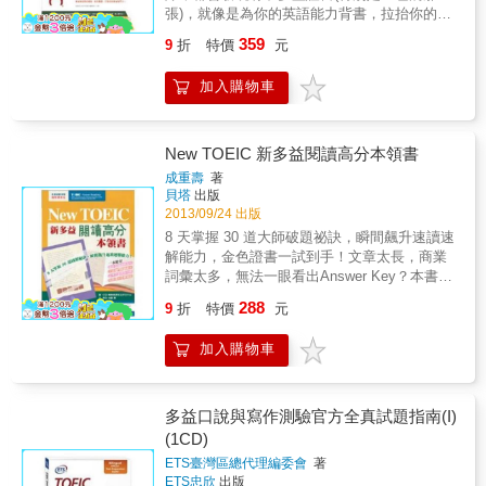
正確寫完100道題目，絕對不是夢！ 收錄500道
試題皆附有詳盡解析，協助考生掌握解題訣
張)，就像是為你的英語能力背書，拉抬你的競
清楚細分，每種題型的解題要領、句型文法的
試題，密集訓練加快答題速度大量練習，是取
竅，第一次上考場就能得心應手，戰勝
爭力，讓你在一堆求職者中脫穎而出。多益考
分析步驟，正確答案和錯誤答案逐一解析，瞬
得高分的不二法門。本書收錄五回閱讀模擬測
359
9
折
特價
元
TOEIC！ 試題朗讀MP3，學習效果加倍 模擬試
試是個特別針對母語非英語的人士所設計的全
間掌握重點！ 一次進行重點整理和解題訓練！
驗，共500道試題，幫助考生密集訓練，提高答
題搭配朗讀MP3，考生做完試題，更可透過聆
球性考試，主要是在測試應試者在職場上的英
不用前後反覆翻頁，一面就能學完一個重點。
題的速度及準度。難度比例較高，有效提升應
加入購物車
聽試題朗讀加深印象，同時訓練聽力，多管齊
語溝通能力，每個月都有多益測試，也就是說
左頁考古題解析、重點提醒和高分秘訣 右頁
試實力所有題目皆附答題「正確率」，為作者
下學文法，重要觀念深印腦海！ 搭配《TOEIC
應試者可以依自己的工作安排、課業狀況來選
考古題練習以及實戰練習 豐富的實戰測驗！ 除
長期統計考生答對該題的比例，正確率愈低則
多益圖解字彙筆記》，一次就衝破600分大關
擇比較適合自己的考試時間，應考後，可依自
了單元隨堂練習，還有三回單元完整測驗加兩
表示該題難度愈高，考生對於題目的難易度及
字彙和文法是學好英文的兩大關鍵，搭配系列
己所得到的分數獲得證書，對許多應試者來說
New TOEIC 新多益閱讀高分本領書
回完整模擬試題，正式考試時什麼題型都不
易犯錯誤，一目了然。本書難度較正式考試
書《TOEIC多益圖解字彙筆記》(請點我：
真的很方便，所以目前考多益的人也就愈來愈
怕！ 日本、韓國、中國的多益考生，試前必
高，考前反覆練習增強實力，必可從容應試，
成重壽
著
www.books.com.tw/products/0010628435)一起
多。 有鑑於此，麥禾陽光推出《NEW TOEIC
讀、完美認可的多益Know how超強戰略書！
貝塔
出版
在考場上發揮最佳實力。題目詳細解說，深入
準備，不但TOEIC可以考取好成績，英文實力
黃金戰鬥力&mdash;閱讀篇》，希望能幫助有
「900分不是夢想！我一定要達成目標！」 這
2013/09/24 出版
分析出題重點本書包含五回TOEIC閱讀模擬測
也能真正大幅提升。
計畫參加多益考試的讀者，能夠在最短的時
句話加上這本書，就是累積最紮實學習力和最
驗，每回各100道題目。每道題目皆附中文翻譯
8 天掌握 30 道大師破題祕訣，瞬間飆升速讀速
間、用最有效率的學習方式來準備考試。我們
持久有效戰鬥力，終結新多益的最強武器！
及解析。哪裡錯？為什麼錯？讓你茅塞頓開，
解能力，金色證書一試到手！文章太長，商業
請到對多益考試相當熟悉且有研究的作者群，
一看就懂！掌握答題對策，找出最適合自己的
詞彙太多，無法一眼看出Answer Key？本書一
進行試題的編寫與分析，並加入必備商用300
解題方法閱讀測驗若要拿高分，絕對要熟悉各
次傳授閱讀鐵則、速讀能力、字彙能力與整合
288
字，每天學習10個單字與例句，例句皆與多益
9
折
特價
元
類題型，並在考試時熟練運用解題技巧。本書
英文資訊的能力，輕鬆破解 Part 7 出題詭計，
考試內容相關，更能藉此掌握單字記憶，搭配
歸納整理出Part 5～Part 7，考生不可不知的的
提升作答速度及準度，一試高分過關！ 無法答
書中所介紹的speed reading來加強學習效果，
加入購物車
答題對策及解題方法，例如究竟應該先看題目
完 Part 7必定與金色證書無緣！絕大多數的多
此部份內容並附有MP3，如此一來還能利用機
再看文章，還是直接看文章再作答？棘手的文
益考生，題目寫不完，只好ABCD亂猜一路碰運
會熟悉美、加、英、澳等四國口音，練習聽
法題該如何準備？考生可利用本書測試自己適
氣。其實，搞定長篇文章很簡單！只要跟隨本
力，真是一舉數得。 在試題解析的部份，題題
合的方法，反覆練習以迎接正式測驗。
書的八天讀書計畫、學習多益暢銷大師的獨家
多益口說與寫作測驗官方全真試題指南(I)
皆有標示難易度，更方便學習，並加入「瑣碎
祕訣，即可逆轉原本拖垮你的 ＜Part 7 文章理
(1CD)
時間看這裡」的單元，旨在幫助讀者能利用一
解題＞ 為飆分主力。本書針對閱讀測驗中的
兩分鐘的時間快速瀏覽文法重點，也能即時與
ETS臺灣區總代理編委會
著
Part 7 做深入剖析，即使備考時間有限，也能
ETS忠欣
出版
題目中的內容做對照，無需特意去背文法書的