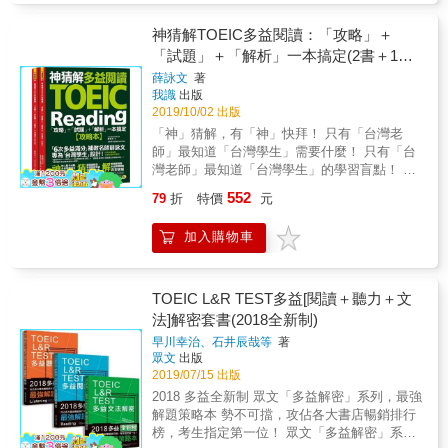
躍進！ 收錄6篇比正式測驗難度稍高的文章，
題認證，立即開通會員限定功能，就能線上讀
型，累積超強實力，活用攻略讓你速速解題！
與文章就跟著音檔念念看，透過閱讀、聆聽、
之處，在於稍微簡化學習單元的內容，留下真
成績。為造福更多考生，結合師資團隊經驗與
筆」網頁版？（1）讀者只要打開網址
透過閱讀高強度的長篇文章，同時訓練專注力
取本書的所有音檔。如書中有搭配學習影片，
&
朗讀加強學習，提升英語力！音檔可透過
正必要的重點，但將每個單元之後的模擬試題
精準出題方向的《TOEIC LR TEST多益聽力模
神猜解TOEIC多益閱讀：「攻略」＋
（https://webvrp.17buy.com.tw）註冊／登入會
與理解力，培養紮實的應考實力！
也可以線上觀看影片。（3）「VRP虛擬點讀
「Youtor App」（內含VRP虛擬點讀筆）反覆
數量加倍，總計題數達到 Hackers 史上單本最
測解密》、《TOEIC LR TEST多益閱讀模測解
員即可。2. 為什麼會有「VRP虛擬點讀筆」網
「試題」＋「解析」一本搞定(2書＋1防
筆」網頁版就像是點讀筆一樣好用，可以調整
聆聽，能夠提升對文張的理解，也能有效鍛鍊
高，約 1200 題左右，甚至超過《閱讀題庫解
密》因應而生！ & 本書的「試題本」單獨裝
頁版？（1）「Youtor App」（內含VRP虛擬點
水書套)
播放速度（0.8-1.2倍速），加強聽力練習。也
薛詠文
著
英聽能力，實際上考場就能從容解題。 ★ 使用
析》的收錄題數。因此，本書適合想要掌握學
訂，開本尺寸及編排，比照正式測驗格式，考
讀筆）已提供讀者方便又有效率的音檔聽取方
可以自動換頁或是手動點選想要的頁數，聆聽
我識
出版
Youtor App，掃描頁碼旁QR Code就能下載及
習重點，又想在學習的同時盡量多做題目的學
生練習時，最具臨場感！作者專業團隊長期研
式。而為了滿足讀者需求，提供讀者更多元、
2019/10/02 出版
該頁音檔。（4）如果關掉網頁後，下次想要學
聆聽音檔。 ★ 本書未提供CD，也未提供燒錄
習者。 & ◆ 省去繁複的題目解說，只留下最重
究多益考試，累積龐大資料與題庫，因此在
更便捷的學習途徑，特別開發「VRP虛擬點讀
習時，可以從「會員專區」裡的「學習紀錄」
光碟服務。 ［VRP虛擬點讀筆介紹］ 1. 在哪
「神」猜解，有「神」快拜！ 只有「台灣老
要的題目翻譯與詞彙列表，更容易閱讀 考慮到
「解答本」中，能夠精闢分析500道題目的作答
筆」網頁版。（2）透過「VRP虛擬點讀筆」網
查找上次學習的書籍，點選、接續學習。（5）
裡下載「VRP虛擬點讀筆」？ （1）讀者可以
師」最知道「台灣學生」需要什麼！ 只有「台
需要在短期內準備考試的讀者，沒有太多時間
技巧，除了正確答案，同時針對選項詳細解
頁版，讀者可以線上聽取音檔，進行學習。3.
請注意，若距離上次登入超過一個月，網站會
掃描書中的QR Code連結，或是於App商城搜
灣老師」最知道「台灣學生」的學習盲點！ 所
閱讀冗長的詳解，甚至可能感覺詳解內容干擾
說，錯在哪裡？為什麼錯？讓考生茅塞頓開，
如何使用「VRP虛擬點讀筆」網頁版？（1）讀
自行登出帳戶，需再次登入，並完成題目驗證
尋「Youtor」下載即可。 2. 為什麼會有「VRP
以要考好多益考試， 當然要找6次新、舊制多
閱讀，因此本書的答案本省去解析部分，只留
信心大增！ & 實際應考多益超過1000次，精準
者登入會員後，只要輸入書名或ISBN檢索書
552
79
折
特價
元
後使用。（6）詳細使用及操作方法請見書中使
虛擬點讀筆」？ （1）以往讀者購買語言學習
益滿分的多益大「神」薛詠文， 「薛詠文」老
下最重要的題目翻譯、詞彙列表，以及文章內
命題！ 本書由教學團隊進場應試超過千次，歸
籍，點選書籍進入音檔的播放頁面。（2）根據
用說明。※本書未提供光碟燒錄服務。※雖然我
工具書時，為了要聽隨書附贈的音檔，總是要
師己幫助近千位台灣考生成功考取金色證書。
與題目相關部分的標示，讓版面顯得更容易閱
納分析最新的出題趨勢，編寫「100題x 5回」
書中內容正確回答隨機出現的2個問題，完成答
加入購物車
們努力做到完美，但也有可能因為手機的系統
拿出已經很少在用的CD播放器或利用電腦，又
神「猜」解，「猜」題最精準！ 很多考生不是
讀。 &
共500題閱讀模擬測驗，涵蓋Part 5「單句填
題認證，立即開通會員限定功能，就能線上讀
版本和「Youtor App」不相容導致無法安裝，
或是轉存到手機來使用，耗時又不方便。
不會寫， 而是根本來不及看完題目！ 由多益大
空」、Part 6「短文填空」以及Part 7 「閱讀測
取本書的所有音檔。如書中有搭配學習影片，
在此必須和讀者說聲抱歉，若無法正常使用，
（2）坊間當然也有推出「點讀筆」來改善此種
「神」薛詠文老師撰寫、 搭配「全新制多益解
驗」。題材多變不重複，讓考生演練實際上場
也可以線上觀看影片。（3）「VRP虛擬點讀
請與本公司聯繫，由專人為您服務。
學習上的不方便，但是一支筆加一本書往往就
題小組」聯合審訂的 《神猜解TOEIC多益閱
TOEIC L&R TEST多益[閱讀＋聽力＋文
的閱讀測驗。 & 直擊考生常見錯誤，全力拿下
筆」網頁版就像是點讀筆一樣好用，可以調整
要二、三千元，且各家點讀筆又不相容，CP值
讀：「攻略」＋「試題」＋「解析」一本搞
法]解密套書(2018全新制)
高分！ Essence English School作為多益教育
播放速度（0.8-1.2倍速），加強聽力練習。也
真的很低。 （3）後來雖然有了利用QR Code
定》， 神「猜」解，「解」題最精闢！ 100%
機構，累積大量考生答題資料，完全了解考生
可以自動換頁或是手動點選想要的頁數，聆聽
早川幸治、石井辰哉等
著
掃描下載檔案至手機來聽取音檔的方式，但手
全新試題！ 100%高命中率！ 100%精闢解析！
答題時的盲點。本書以豐富的教學經驗，獨家
該頁音檔。（4）如果關掉網頁後，下次想要學
眾文
出版
機不僅必須要一直處在上網的狀態，且從掃描
100%高分攻略！ 多益測驗Part 5到Part 7一本
歸納Part 5～Part 7高分祕技，及答題時間的分
2019/07/15 出版
習時，可以從「會員專區」裡的「學習紀錄」
到聽取音檔的時間往往要花個5秒以上，很令人
搞定！ 神人聯手出擊 + 猜題完全命中 + 解析一
配，並提供精闢的題目解析，標示出題目類
查找上次學習的書籍，點選、接續學習。（5）
2018 多益全新制 眾文「多益解密」系列，最強
氣結。 （4）因此，我們為了同時解決讀者以
看就會 打造全新制多益閱讀滿分─ 最專業的多
型，協助考生釐清考題關鍵，在75分鐘內徹底
請注意，若距離上次登入超過一個月，網站會
解題策略本 勢不可擋，攻佔各大書店暢銷排行
上三種困擾，特別領先全球開發了「VRP虛擬
益滿分組合 本書由6次多益滿分的補教多益大
激發高分實力。 & 以「答案卡」練習畫卡，訓
自行登出帳戶，需再次登入，並完成題目驗證
榜，考生指定第一位！ 眾文「多益解密」系
點讀筆」，並獲得專利，希望這個輔助學習的
神「薛詠文」親自編寫，「全新制多益解題小
練作答方式！ 許多考生平常做模擬試題時，沒