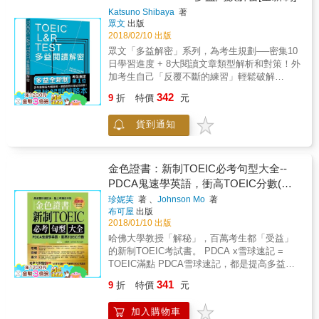
下高分。 ◎擴充同義字！省時答題輕鬆突破多
型+新題型集中討論，幫助快速理解多益出題方
Katsuno Shibaya
著
益瓶頸 多益改制題型萬變不離其宗，不是你的
向分析Part7的所有題型，含括閱讀測驗的27個
眾文
出版
英文不夠好，你只是需要一些簡單明瞭的剖
單元，適合各英文程度的考生設計。各單元精
2018/02/10 出版
析，幫助快速領略訣竅──開竅之後，你會發現
細分析題型的重要閱讀關鍵、及試題練習，協
眾文「多益解密」系列，為考生規劃──密集10
有些試題即使不讀完全篇文章，也能立即鎖定
助考生快速掌握文章重點、選出最佳答案。循
日學習進度 + 8大閱讀文章類型解析和對策！外
出答案。 許多人之所以對閱讀題心生恐懼、作
序漸進的螺旋式學習方法，保證能在最短時間
加考生自己「反覆不斷的練習」輕鬆破解
答速度過慢，絕大部分問題就出在字彙量不
內打下堅實的多益基礎。學習+測驗 快速驗收
600~800分的祕密！初次接觸多益的考生，在
足，建議應試者在備考時，盡力增加單字與其
342
學習能力加贈一回Part7 模擬測驗，全真試題打
9
折
特價
元
有限的準備時間內，除須加強自身的英文程度
「同義字」的量，針對此部分請多加利用本書
造最真實的新制多益考題。無論難度、題型、
外，熟悉各式多益題型及作答技巧則是提高分
所收錄之必考同義字 600 組，便能有所改善。
及新題型皆囊括在內！練習中累積實戰經驗，
貨到通知
數的關鍵！眾文「多益解密系列」就是為第一
本書推薦閱讀對象 ‧曾考過多益，每每在閱讀題
讓您實力飽飽、信心滿滿，輕鬆在新制多益測
次參加TOEIC測驗的考生所編寫，有閱讀、聽
海中吃盡苦頭者。 ‧即將挑戰新制多益，希望由
驗拿到高分！2018新多益 一定要有的每日學習
力、文法三本。每本皆由990滿分老師擬定短期
專家帶領省時備戰者。 ★ 更多資訊請上貝塔官
秘笈在新制多益考試中，Part 7 單元變得更多
密集的學習進度，深入解析各題型的出題重點
網www.betamedia.com.tw
金色證書：新制TOEIC必考句型大全--
更難了，如何在有限的時間內，迅速掌握題型
與解題關鍵，訓練考生一眼看出考點，有效提
PDCA鬼速學英語，衝高TOEIC分數(附
及問題重點，極度考驗讀者能否掌握文章邏輯
升答題速度，是市面上最強的解題策略本！多
MP3)
及是否有策略性的閱讀能力 。這些新的考試題
珍妮芙
著 、
Johnson Mo
著
益600~800分，是台灣多數企業及外商公司要
布可屋
出版
型究竟要怎麼因應?新制多益獨家高分秘笈，教
求的英語成績，而這個分數也是相對容易可以
2018/01/10 出版
您如何在原有的多益基礎上，快速學習新的多
透過掌握解題技巧取得的分數。本書歸納整理
益解題技巧。熟知新制多益的改變 才能掌握聽
哈佛大學教授「解秘」，百萬考生都「受益」
多益全新制閱讀測驗的8大文章類型，逐一分析
力高分關鍵本書含括閱讀測驗27個題型，有系
的新制TOEIC考試書。 PDCA x雪球速記 =
每一種文章類型的特色、格式與閱讀重點，並
統的學習新制多益。再也不用毫無頭緒地背題
TOEIC滿點 PDCA雪球速記，都是提高多益分
舉出常見題目以及正確答案在文章中常見的表
庫、單字。各單元詳細說明題型分析、各文章
數的最強武器！ 臨上考場也不怕， 每天只要5-
達方式，幫助考生快、狠、準抓住文章重點，
341
9
折
特價
元
邏輯，以及閱讀策略。改制後新增的複雜題
10分鐘， 簡單4步驟，突破極限，完美考高
提升答題速度與正答率。考生可依照本書安排
型，更詳細說明代表性的題目、及如何解題的
分！ PDCA是日本最流行的鬼速工作法，可以
的10天學習進度，全面掌握8大文章類型及對應
加入購物車
方式，協助讀者一一破解這些難題。推薦給初
快速衝高業績； 同樣地，也可以運用 PDCA鬼