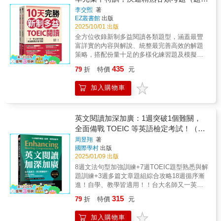
格製作、考題精挑細選的《TOEIC L&R TEST
測驗。直擊考生常見錯誤，全力把握分數！
＋解析雙書裝）
李交煕
著
多益聽力模測解密3》、《TOEIC L&R TEST多
Essence English School作為多益教育機構，
EZ叢書館
出版
益閱讀模測解密3》登場了！本書的「試題本」
每日與大量考生接觸，完全理解考生答題時的
2025/10/01 出版
單獨裝訂，開本尺寸及編排，比照正式測驗格
盲點。本書依照豐富的教學經驗，獨家歸納
全方位收錄新制多益閱讀各類題型，涵蓋最豐
式，考生練習時，最具臨場感！作者專業團隊
Part 5～Part 7高分祕技、答題時間分配，並提
富詳實的內容與解說、統整最完善高效的解題
長期研究多益考試，累積龐大資料與題庫，因
供精闢的題目解析，標示出題目類型，協助考
策略，搭配份量十足的多樣化練習題及模擬試
此在「解答本」中，能夠精闢分析500道題目的
生釐清考題關鍵，在75分鐘內徹底激發高分實
題，於短期內穩紮穩打累積實力，同時培養作
作答技巧，除了正確答案，同時針對選項詳細
435
79
折
特價
元
力。獨家答題「答對率」，找出弱點！每一題
答思維及手感，一本在手即可全面迅速攻克所
解說，錯在哪裡？為什麼錯？讓考生茅塞頓
試題解說皆附上「答對率」，為教師團隊長期
有閱讀考題！本書特色【特色一】涵蓋多益閱
開，信心大增！《TOEIC L&R TEST多益閱讀
加入購物車
統計考生答對該題的比例。對於題目的難易度
讀Part 5-Part 7所有題型，內容鉅細靡遺本書不
模測解密3》特色介紹實際應考多益超過1000
及易犯錯誤，考生一目了然，可依此調整準備
僅羅列近年來多益閱讀測驗的必考題型，還囊
次，精準命題！本書由教學團隊進場應試超過
方向。以「答案卡」練習畫卡，訓練作答方
括各類高難度的文法、閱讀題，並提供明確的
千次，歸納分析最新的出題趨勢，編寫「100 x
式！許多考生平常做模擬試題時，沒有一併練
判斷準則與最快速準確的解題方法，幫助考生
英文閱讀加深加廣：1週突破1個難關，
5回」共500題閱讀模測，涵蓋Part 5「單句填
習畫答案卡，實際考試才發現加上畫卡竟然手
掌握能得心應手作答的技巧、提高整體理解能
全面備戰 TOEIC 等英語檢定考試！（附
空」、Part 6「短文填空」以及Part 7 「閱讀測
忙腳亂，大大影響作答時間和節奏！為了真實
力，考題再如何變化也無需畏懼。【特色二】
驗」。題材多變不重複，讓考生演練實際上場
QR碼線上音檔）
周昱翔
著
還原考場答題情境，每回測驗附有答案卡，供
必備應考技巧與大量豐富多元的實戰演練題直
的閱讀測驗。直擊考生常見錯誤，全力把握分
國際學村
出版
考生參照並練習畫卡手感。善用「分數預測
接運用考題為範例進行講解、搭配取得10次多
數！Essence English School作為多益教育機
2025/01/09 出版
表」，自我評估！使用本書的「分數預測
益滿分15年教學專家的應試祕訣，以最直觀的
構，每日與大量考生接觸，完全理解考生答題
8週文法句型加強訓練+7週TOEIC題型熟悉與解
表」，考生可掌握自我實力，並預估實際應考
方式讓考生理解答題關鍵。於各類試題應用習
時的盲點。本書依照豐富的教學經驗，獨家歸
題訓練+3週多篇文章題組綜合攻略18週循序漸
分數，朝目標不斷進步。多益名師高度好評！
得的技巧不斷反覆練習，每天透過充裕的演練
納Part 5～Part 7高分祕技、答題時間分配，並
進！自學、教學皆適用！！台大名師又一英語
題目設計貼近實戰，幫助考生有效掌握考點，
逐步打下堅實基礎。【特色三】詳細簡潔的解
提供精闢的題目解析，標示出題目類型，協助
閱讀巨作！助你打穩英語檢定考試的閱讀基
是備考多益的首選用書！──Kirby Yang 50次多
析與關鍵詞彙統整本套書共有兩本，分為題本
315
79
折
特價
元
考生釐清考題關鍵，在75分鐘內徹底激發高分
礎，閱讀能力加深加廣！！專為正打算準備
益滿分名師《模測解密2》偏難但仿真，早已成
與解析本方便考生核對答案並檢討。除針對各
實力。獨家答題「答對率」，找出弱點！每一
TOEIC，及其他英文閱讀測驗的初試者設計掌
為準備衝860破900考生們的首選；集合原教師
道題目的正確及錯誤選項進行精簡解說、標示
加入購物車
題試題解說皆附上「答對率」，為教師團隊長
握篇章結構，輕鬆破解長文難題實用題型全覆