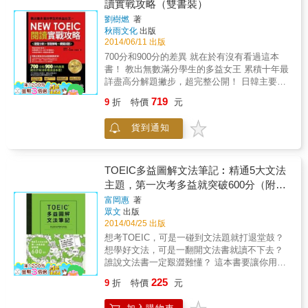
讀實戰攻略（雙書裝）
______ to the proposal. (A) authorize& (B)
&rarr;閱讀訓練&rarr;模擬測驗」的3段式訓練，
accept& (C) agree& (D) appeal 潛在客戶說我
劉樹燃
著
協助考生打穩閱讀根基，用最堅強的實力搶下
們的報價看起來合理，但他們已經決定否決這
秋雨文化
出版
Part 7滿分！ 限時閱讀訓練，Part 7滿分關鍵
個提案。 根據句意，考生可能會覺得 (A)
2014/06/11 出版
取得Part 7滿分的黃金閱讀速度為每分鐘160
authorize（授權）、(B) accept（接受）和 (C)
700分和900分的差異 就在於有沒有看過這本
字，42分鐘做完所有考題。本書以此標準設定
agree（同意）三個選項都合理，但如果考生有
書！ 教出無數滿分學生的多益女王 累積十年最
每組文章的答題時間，增加臨場緊迫感，閱讀
清楚的文法觀念，知道authorize和accept是及
詳盡高分解題撇步，超完整公開！ 日韓主要書
速度大躍進！ 3段式訓練，穩紮穩打 Stage 1先
物動詞，後面不可接介系詞to，就知道答案要
店多益書籍暢銷榜首！ 50萬名讀者和30萬名考
做「實力檢測」找出弱點，接著透過Stage 2的
719
9
折
特價
元
選 (C)。 作者強調考生應具備清楚的文法觀
生選擇的多益女王！ 稱霸日本、韓國、中國語
「閱讀訓練」加強閱讀速度與理解力，最後再
念，書中收錄「時態」、「關係詞」、「句子
言學習書排行榜！ 滿分必看的多益know how戰
以Stage 3的「模擬測驗」檢視訓練成果與考試
貨到通知
結構」等22種TOEIC頻考文法類型，徹底分析
略書！ 「如果你需要多益分數，而且要藉由它
實力，透過全方位的完整訓練，鍛鍊紮實的閱
每一題的文法結構，幫助考生掌握題目類型、
來進入職場的話，那麼你要盡最大的努力來將
讀力！ 朗讀MP3，同步提升閱讀力與聽力 本書
徹底理解文法重點，提高作答能力。 360道
它弄到手。這句話、這本書，就是我能給予你
的閱讀MP3，由專業英文母語人士以每分鐘160
題，全面戰勝文法題！ 全書共收錄360道文法
的全部。」---劉樹燃老師說 考前學習計畫表 +
TOEIC多益圖解文法筆記︰精通5大文法
字的速度錄製，跟著MP3閱讀文章，可自然而
題，相當於七回TOEIC正式測驗的文法試題，
考題趨勢分析 + 高分答題撇步 + 句型選項解析
主題，第一次考多益就突破600分（附
然訓練閱讀速度，同時增進聽力，一舉兩得！
透過大量練習，學習有效率的解題方式，完全
+ 模擬試題測驗 5大高分撇步& 超越700分 補習
「閱讀力指標分析表」，掌握自己的閱讀實
MP3）
富岡惠
著
洞悉出題規則，全面戰勝文法題！ New TOEIC
街實戰班教材，900分以上滿分秘訣原封不動大
力！ Part 7滿分的目標有賴「閱讀速度」和
眾文
出版
TEST「全方位攻略」系列包括《全方位模考攻
公開！ 細分各類必考題型，依照句型不同、測
「理解力」雙雙提升才能達成。本書特別設計
2014/04/25 出版
略》、《全方位聽力攻略》、《全方位文法攻
驗方向不同，清楚分類多益常見考題，提供最
「閱讀力指標表」，透過閱讀速度X答對率得到
想考TOEIC，可是一碰到文法題就打退堂鼓？
略》、《全方位閱讀攻略》四本書。本系列最
精華、實用的解題技巧，1500名考生見證，測
的指標分數，協助考生掌握自己的閱 讀實力。
想學好文法，可是一翻開文法書就讀不下去？
大特色在於：透過作者 獨家診斷每位考生的弱
試有效！ 100％反映最新多益考試趨勢！ 完整
如果指標超過125，表示已經具備拿到900分的
誰說文法書一定艱澀難懂？ 這本書要讓你用讀
點，再針對個別弱項，重點加強，短時間內提
剖析各類題型的出題比例與答題技巧！哪些字
水準了，考生可藉此設定努力目標，朝Part 7滿
筆記的方式迅速掌握基礎文法， 第一次考
升英文實力，強化解題技巧！本書由日本權威
彙和文法必考，而這些必考內容會怎麼出題？
225
9
折
特價
元
分之路邁進！ 「全方位攻略」系列包括《全方
TOEIC就突破600分的指標分數！ 想考好
多益名校Essence English School三位TOEIC
哪些題目偏難，但學會了一定加分？哪些選項
位模考攻略》、《全方位聽力攻略》、《全方
TOEIC，一定得把文法學好！否則光是PART
990滿分教師共同執筆。作者群定期進場應考，
是陷阱，一定要小 心再小心？從基礎到實戰演