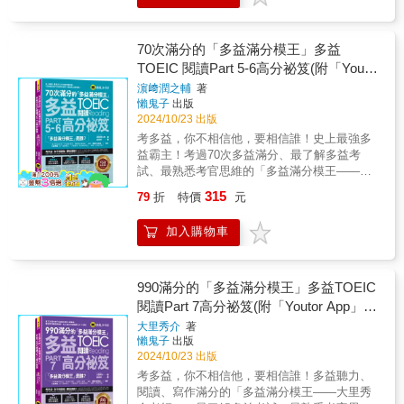
團隊再次打造的《模測解密3》，絕對值得期
得分關鍵文句外，也於Part 6、Part 7教授分析
期統計考生答對該題的比例。對於題目的難易
蓋，文法概念、單句填空、克漏字、單篇、多
待！──達米安 24次多益滿分、Dcard英檢板副
句子結構的方法，可培養高水準的文章理解能
度及易犯錯誤，考生一目了然，可依此調整準
篇文章題型完全說明表格、單據、信件、廣
板主本書特色990滿分團隊精闢解題，一讀就懂
力。於Today’s Vocabulary整合高頻必考核心詞
備方向。以「答案卡」練習畫卡，訓練作答方
告、新聞報導…等文章類型一次搞定！附QR碼
70次滿分的「多益滿分模王」多益
日本權威多益團隊為考生量身打造，命中考點
彙與成組出題的片語，助考生增加字彙量同時
式！許多考生平常做模擬試題時，沒有一併練
單字片語線上音檔，走路、睡覺、開車、做菜
靶心。1000次進場應考，緊扣官方出題趨勢實
TOEIC 閱讀Part 5-6高分祕笈(附「Youtor
增進解題的信心。【特色四】收錄仿真模擬測
習畫答案卡，實際考試才發現加上畫卡竟然手
這些無法拿書來看的狀態，都能用「聽」的提
際應考超過千次，長期追蹤剖析命題方向。
驗Actual Test，可同時練習閱讀測驗所有大題
App」內含VRP虛擬點讀筆)
濵﨑潤之輔
著
忙腳亂，大大影響作答時間和節奏！為了真實
升詞彙能力◆ 8 週基礎文法句構訓練，不但把
於章節最後的Actual Test全面彙整多益閱讀所
懶鬼子
出版
還原考場答題情境，每回測驗附有答案卡，供
學過、忘了的要回來，再進一步推升實力！如
有類型試題，藉由每日演練來增加應試臨場感
2024/10/23 出版
考生參照並練習畫卡手感。善用「分數預測
果您在多益等英語檢定考試中苦於文法錯誤或
同時也實踐均衡學習。長篇閱讀部分主要採用
考多益，你不相信他，要相信誰！史上最強多
表」，自我評估！使用本書的「分數預測
對文法規則感到模糊不清，本書是您重拾自信
較其他文章類型難度更高的報導式文章
益霸主！考過70次多益滿分、最了解多益考
表」，考生可掌握自我實力，並預估實際應考
的最佳選擇。藉由一開始 8 週的系統化訓練，
（article）組成，使考生能養成掌握複雜句結
試、最熟悉考官思維的「多益滿分模王——濵
分數，朝目標不斷進步。《TOEIC L&R TEST
包含「多益可能這樣考」的小單元，帶領您逐
構、辨識文章主旨的技能。專業推薦（依首字
﨑潤之輔老師」，打造出最容易理解、最能搶
多益聽力模測解密3》特色介紹5回模擬試題，
步強化文法基礎，全面掌握多益必考的文法核
315
79
折
特價
元
筆畫順序）Patrick 派老師│各大企業指定多益
分、最能幫助考生的「多益閱讀Part 5-6高分祕
100%呈現實際測驗！本書收錄「100 x 5回」
心概念，同時為英語閱讀測驗奠定堅實基礎。
名師Jennifer｜托福雅思多益教練王艾德│多益
笈」！「多益滿分模王」濵﨑潤之輔老師，歷
共計500題聽力模擬試題，包括Part 1「照片描
每週一個關鍵主題，從最基本的句子結構
加入購物車
藍金證照講師申芷熙老師│教育博士/英語教學
經20,000題多益考題洗禮，首度公開成就70次
述」、Part 2「應答問題」、Part 3「簡短對
（Week 01），到各類詞性及其用法（Week
專家
多益滿分的3大「超強模力」：「猜題模力」
話」、Part 4「簡短獨白」等四大部分，透過反
02），再深入動詞的五大類型與時態（Week
X「解題模力」X「選題模力」！「多益滿分模
覆練習擬真試題，藉此熟悉聽力的題型，循序
03），逐步加強你對英文句式的理解。Week
王」濵﨑潤之輔老師，模擬「考官思維」、破
990滿分的「多益滿分模王」多益TOEIC
漸進掌握答題步調！完整題型，攻克弱點！書
04 解析動狀詞（不定詞、動名詞、分詞）的正
解「多益考點」、掌握「解題關鍵」，讓你馬
中涵蓋所有多益測驗會出現的題型及主題，包
閱讀Part 7高分祕笈(附「Youtor App」內
確使用，Week 05-06 聚焦連接詞，讓你在組織
上掌握重點、輕鬆破解題目、快速取得分數，
括Part 1的「單人照片」、「多人照片」、「沒
句子時得心應手。隨後，Week 07 幫助你掌握
含VRP虛擬點讀筆)
大里秀介
著
一次就能考到多益滿分990分！■ 史上最強多益
有人的照片」，Part 2的「Wh-問句」「Yes/No
英語中的假設語氣，應對假設條件的複雜句
懶鬼子
出版
霸主，考過70次滿分的「多益滿分模王」！史
問句」、「否定疑問句」、「二選一問句」、
型。最後，Week 08 涵蓋附加問句、比較句型
2024/10/23 出版
上第一人！考過70次滿分的「多益滿分模王：
「附加問句」及「陳述句」，Part 3的「與同事
及倒裝句型等特殊結構，讓你在面對各種句型
考多益，你不相信他，要相信誰！多益聽力、
濵﨑潤之輔老師」，歷經20,000題考題洗禮，
的對話」、「與客戶的對話」、「與朋友的對
時從容應對。本書不僅是文法復習的利器，還
閱讀、寫作滿分的「多益滿分模王——大里秀
比出題官更了解多益考試。多益滿分模王模擬
話」，以及Part 4的「電話留言」、「機場、車