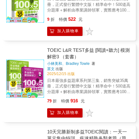
QR Code，下載專屬音檔，母語老師帶你標準
↓STEP 3聽寫練習 將聽力內容設計成填空題，
冊，正式發行繁體中文版！精準命中！500道高
發音、練就超強聽力！功能特色：• 靈活播放：
立即運用「常考用法」中學到的單字、片語及
分題庫＋解析由專業講師領軍，實際應考1000
循環、單曲重播、自訂播放速度，學習更有效
句型，先聆聽答題，再手寫填空，以聽寫方式
次多益測驗分析出題趨勢和解題關鍵，破解990
率。• 便利設計： 內建QR Code掃描，快速定
522
9
折
特價
元
熟悉常考高頻字詞，並善用立即測驗提升學習
高分的祕密！多益名校Essence English
位書本內容。• 隨時學習： 支援背景播放，通
成效，修正錯誤知識，扎實內化解題所需關鍵
School是日本第一的多益專門校，教師團隊每
勤、運動、睡前都能學。• 重點標記： 加星號
加入購物車
字。↓實戰演練 同樣採取聆聽＋手寫的練習模
月進場，累積超過1000次以上的應考經驗，完
標籤，快速復習高頻音檔。讓書本與音檔無縫
式，再次徹底演練該單元的所有學習內容，配
全掌握多益的出題方向與陷阱。結合師資團隊
結合，幫你隨時隨地高效學習，輕鬆打造聽
合解答與解析，確實釐清聽力弱點，強化答題
經驗的「多益模測解密」系列題庫在出版後大
力！
技巧與速度，鞏固實際上場解題硬實力。Half
受好評，已經幫助各種程度的考生取得亮眼成
TOEIC L&R TEST多益 [閱讀+聽力] 模測
Test學完全書內容後，書末的50題Half Test囊
績。現在，為了讓考生更充足練習，同樣高規
解密3 （套書）
括PART 1至PART 4各類題型，編排更完全仿
格製作、考題精挑細選的《TOEIC L&R TEST
小林美和、Bradley Towle
著
照實際考題，讓你培養臨場手感，真正上場前
多益聽力模測解密3》、《TOEIC L&R TEST多
眾文
出版
更有信心。全書題目中譯解析收錄了全書題目
益閱讀模測解密3》登場了！本書的「試題本」
2025/12/15 出版
中譯及詳盡解析，讀者可在做完練習本後對照
單獨裝訂，開本尺寸及編排，比照正式測驗格
日本最強多益題庫系列第三集，銷售突破35萬
學習，以收事半功倍之效。先看中譯完全理解
式，考生練習時，最具臨場感！作者專業團隊
冊，正式發行繁體中文版！精準命中！500道高
題目內容，再研讀解析掌握解題邏輯與思路，
長期研究多益考試，累積龐大資料與題庫，因
分題庫＋解析由專業講師領軍，實際應考1000
扎實打穩應試實力。
此在「解答本」中，能夠精闢分析500道題目的
次多益測驗分析出題趨勢和解題關鍵，破解990
作答技巧，除了正確答案，同時針對選項詳細
916
79
折
特價
元
高分的祕密！多益名校Essence English
解說，錯在哪裡？為什麼錯？讓考生茅塞頓
School是日本第一的多益專門校，教師團隊每
開，信心大增！實際應考多益超過1000次，精
加入購物車
月進場，累積超過1000次以上的應考經驗，完
準命題！本書由教學團隊進場應試超過千次，
全掌握多益的出題方向與陷阱。結合師資團隊
歸納分析最新的出題趨勢，編寫「100 x 5回」
經驗的「多益模測解密」系列題庫在出版後大
共500題閱讀模測，涵蓋Part 5「單句填空」、
受好評，已經幫助各種程度的考生取得亮眼成
10天完勝新制多益TOEIC閱讀：一天一
Part 6「短文填空」以及Part 7 「閱讀測驗」。
績。現在，為了讓考生更充足練習，同樣高規
單元集中特訓，疾速精熟各類考題（題本
題材多變不重複，讓考生演練實際上場的閱讀