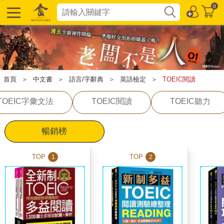
0
首頁
＞
中文書
＞
語言/字辭典
＞
英語檢定
＞
TOEIC閱讀
TOEIC字彙文法
TOEIC閱讀
TOEIC聽力
暢銷榜
TOP
TOP
1
2