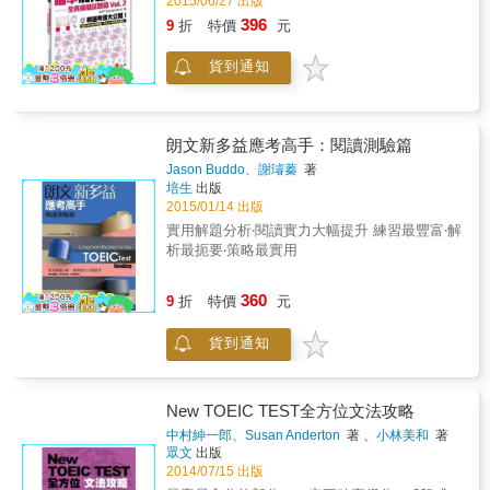
2015/06/27 出版
真的語調與口氣唸出一段對話。對話以正常速
題的第一步。 & ＊ Part 7 的類型 Part 7 的題
常考單字、片語、句型，瞬間提升聽力和閱讀
度進行，最後老師會唸出測驗題目。請注意，
396
9
折
特價
元
目屬於什麼樣類型的文章呢？一言以蔽之就是
力 4. 多邊形學習法 單字、片語、文法、句型、
題目與對話都只唸一遍，因此您應該先瀏覽題
「一般公司裡上班族平時會閱讀的文章」。大
聽力、閱讀，熟悉模擬題庫，加強聽力和閱讀
目一遍，聽對話同時邊在紙上整理重點、回答
貨到通知
範圍區分有：(A) 日常生活中所見的文章，和
能力 5. 多做練習 有做就有分，多做歷屆考古
關鍵字。每段對話的作答時間約為十五秒&sim;
(B) 在公司內所見的文章兩種。作為學生，你對
題，可以穩定君心，成功突破最高分 6. 單字、
二十五秒，其中會包括一&sim;五個問題。請把
商業英語（B 類型的文章）是否會感到不安？
句型狂吸法 考前6天衝刺，輕鬆突破900分 7.
握時間快速作答，才能在短時間內做出正確完
沒關係，本書是以不擅於英文文章的學習者，
只看關鍵單字、片語、句型 臨場應考前的最後
整的回答。 第四部分「看圖回答」，請先看圖
朗文新多益應考高手：閱讀測驗篇
以及對商業英語不熟悉的學習者為目標讀者，
10分鐘
片。外籍老師會用正常速度唸出題號與測驗題
針對 Part 7 的出題走向，依英語文章的篇幅和
Jason Buddo、謝璿蓁
著
目。一個圖片會有一&sim;二個問題，第一個問
培生
出版
日常生活中常見的內容（附中文的背景知
題都是問圖片的內容，請仔細看圖片，針對細
2015/01/14 出版
識），安排了 Unit 1 ~ Unit 17 的學習內容。若
節完整地回答。每個單一問題的回答時間約為
能扎實地學習，自然而然就會增加閱讀理解英
實用解題分析‧閱讀實力大幅提升 練習最豐富‧解
十五秒。共四部分試題，考試時間約30分鐘。
語的能力。或許你現在會覺得「長篇文章竟然
析最扼要‧策略最實用
請完全遵循MP3的速度應試，才能達到增加口
還有兩篇啊！」，但是等你循序漸進地學習到
說實力的最佳效果！ 解答與分析部分：特別精
Unit 18 時，早已對 Part 7 的考題有了足夠的認
心整理的解答範例區，除了提供答題技巧與實
360
9
折
特價
元
識與準備。 & 本書是以填空練習的方式，讓讀
用範例補充外，更將對話重點用字型突顯出
者將資訊劃底線或劃 &ldquo;○&rdquo;，並從文
來，讓您省略畫重點的步驟，口說或閱讀都能
貨到通知
章中找出答案以填入空格中來做練習。在 Unit
一次抓到重點！三十分鐘快、狠、準口說測驗
17 之前的內容安排，是由「文章類型說明
考題，題型綜合簡短、複雜、會話問題及看圖
&rarr;找出資訊（ ）&rarr;回答問題（ ）
回答。附贈專業錄製的高品質MP3，內容完整
&rarr;習慣考試題型的練習（ ）」等四個部分
New TOEIC TEST全方位文法攻略
詳實。藉由書與MP3的雙重火力，您除了可以
構成。利用這樣的學習方式，可以循序漸進地
中村紳一郎、Susan Anderton
著 、
小林美和
著
反覆培養考試臨場感，更可以無限次複習標準
閱讀理解英文文章。此外，如同前述，Part 7
眾文
出版
回答範例，從中培養語感，實力進步快速又有
的問題是以「尋找答案」為中心，所以先看題
2014/07/15 出版
效率！
目來得知要尋找的內容為何是解題的重點。也