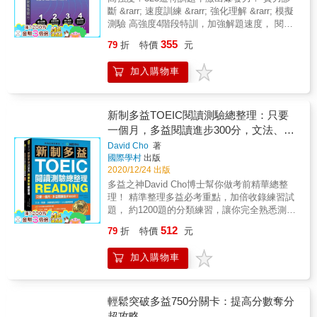
「VRP虛擬點讀筆」？（1）以往讀者購買語言
力──速學模王攻略，掌握題目關鍵！ 「多益滿
寸及編排，比照正式測驗格式，考生練習時，
自錄音，只要手機下載「Youtor App」（內含
斷 &rarr; 速度訓練 &rarr; 強化理解 &rarr; 模擬
學習工具書時，為了要聽隨書附贈的音檔，總
分模王」從20,000題以上的多益題目，分析歸
最具臨場感！作者專業團隊長期研究多益考
VRP虛擬點讀筆）掃描QR Code即可聽取。★
測驗 高強度4階段特訓，加強解題速度， 閱讀
是要拿出已經很少在用的CD播放器或利用電腦
納出Part 5～7會考的各種題目類型，並獨創
試，累積龐大資料與題庫，因此在「解答本」
使用Youtor App，掃描頁碼旁QR Code就能下
理解力大升級，直達閱讀滿分！ 對大部分的多
轉存音檔到手機來使用，耗時又不方便。（2）
「模擬試題訓練法」，只要跟著「多益滿分模
中，能夠精闢分析500道題目的作答技巧，除了
355
79
折
特價
元
載及聆聽音檔。★ 本書未提供CD，也未提供燒
益考生而言，閱讀測驗Part 7最令人苦惱之處，
坊間當然也有推出「點讀筆」來改善此種學習
王」，就能熟練解題技巧、找出題目關鍵訊
正確答案，同時針對選項詳細解說，錯在哪
錄光碟服務。［「VRP虛擬點讀筆」App及網
就是來不及在時間內看完文章、寫完題目。要
上的不方便，但是一支筆加一本書往往就要
息、避開出題陷阱、自信選出正確答案。答案
裡？為什麼錯？讓考生茅塞頓開，信心大增！
加入購物車
頁版介紹］為了方便讀者更方便使用本書，特
加快解題速度，可以多做模考題，不過要確實
二、三千元，且各家點讀筆又不相容，CP值真
在手，分數你有！ ■ 多益滿分的祕訣就是用
實際應考多益超過1000次，精準命題！ 本書由
別開發「VRP虛擬點讀筆」（Virtual Reading
提升閱讀速度，多元的閱讀訓練才是有效的方
的很低。（3）後來雖然有了利用QR Code掃描
「多益考題」破解「考官思維」！ 祕訣1. 以題
教學團隊進場應試超過千次，歸納分析最新的
Pen）App及網頁版雙版本，幫助讀者有效率地
法。 本書專為目標分數700-900的考生所編
下載檔案至手機來聽取音檔的方式，但手機不
換分：每一題都有對應的破解法！ 由熟知多益
出題趨勢，編寫「5回 &times; 100題」共500
讀取本書相關的音檔或影片。■ 線上下載
寫，不同於一般以單一模擬試題的練習方法，
新制多益TOEIC閱讀測驗總整理：只要
僅必須要一直處在上網的狀態，且從掃描到聽
考官出題邏輯的「多益滿分模王」親自破解題
題閱讀模測，涵蓋Part 5「單句填空」、Part
「Youtor App」（內含VRP虛擬點讀筆）1. 在
針於考生最在意的「速度」及「理解力」，以4
取音檔的時間往往要花個5秒以上，很令人氣
一個月，多益閱讀進步300分，文法、閱
目盲點，不僅能熟悉出題邏輯，也能避開出題
6「短文填空」以及Part 7 「閱讀測驗」。題材
哪裡下載「VRP虛擬點讀筆」？（1）讀者可以
階段的閱讀密集特訓，大幅提升應考實力，讓
結。（4）因此，我們為了同時解決讀者以上三
陷阱。多學會一題，就等於比別人多拿兩分，
多變不重複，讓考生演練實際上場的閱讀測
讀、詞彙重點學習＋1200道練習題（雙
David Cho
著
掃描書中的QR Code連結，或是於App商城搜
考生輕鬆在時間內完成作答！ & 從了解程度開
種困擾，特別領先全球開發了「VRP虛擬點讀
練習愈多，對考試的熟悉程度就愈高，就離滿
驗。 直擊考生常見錯誤，全力把握分數！
國際學村
出版
書裝）
尋「Youtor App」下載即可。2. 為什麼會有
始，高強度4階段特訓！ 作者精心規劃4階段特
筆」，並獲得專利，希望這個輔助學習的工
分愈近！ 祕訣2. 考前衝刺：每刷一次題成績提
Essence English School作為多益教育機構，
2020/12/24 出版
「VRP虛擬點讀筆」？（1）以往讀者購買語言
訓，考生先在Stage 1「實力診斷」確認自己的
具，能讓讀者不僅不用再額外花錢，且使用率
升70％！ 由「多益滿分模王」精心撰寫最擬
每日與大量考生接觸，完全理解考生答題時的
多益之神David Cho博士幫你做考前精華總整
學習工具書時，為了要聽隨書附贈的音檔，總
程度，再透過Stage 2「速度訓練」提升答題速
和相容性也是史上最高。3. 「VRP虛擬點讀
真、最優質的多益閱讀模擬試題，只要熟練這
盲點。本書依照豐富的教學經驗，獨家歸納
理！ 精準整理多益必考重點，加倍收錄練習試
是要拿出已經很少在用的CD播放器或利用電腦
度，以及Stage 3「強化理解」深化閱讀理解
筆」就是這麼方便！（1）讀者只要透過書中的
些題目就能掌握題目關鍵，反覆刷題練手感，
Part 5～Part 7高分祕技、答題時間分配，並提
題， 約1200題的分類練習，讓你完全熟悉測驗
轉存音檔到手機來使用，耗時又不方便。（2）
力，最後在Stage 4「模擬測驗」驗收特訓成
QR Code連結，就能立即下載「Youtor
模擬練習拚高分，每練習一次，成績就能有效
供精闢的題目解析，標示出題目類型，協助考
模式 在考試前用最高效的準備方式獲取最大量
坊間當然也有推出「點讀筆」來改善此種學習
果。 多元閱讀訓練，同時提升速度與理解力！
512
App」。（僅限iPhone和Android二種系統手
79
折
特價
元
提升，順利考到滿分990分！ 【使用說明】 考
生釐清考題關鍵，在75分鐘內徹底激發高分實
的成績提升 & 想靠練習解題來準備多益，又擔
上的不方便，但是一支筆加一本書往往就要
Stage 2設計了限時作答的閱讀測驗，共收錄20
機）（2）下載完成後，可至App目錄中搜尋需
過70次多益滿分的「多益滿分模王」的模擬試
力。 獨家答題「答對率」，找出弱點！ 每一題
心沒有系統地做題目，造成學習上的盲點？
二、三千元，且各家點讀筆又不相容，CP值真
回單篇文章、4回雙篇文章及6回三篇文章；考
要的音檔或直接掃描內頁QR Code，將音檔一
題活用法： Point 1. 選擇最優質的模擬試題！
加入購物車
試題解說皆附上「答對率」，為教師團隊長期
《新制多益閱讀測驗總整理》不但提供Hackers
的很低。（3）後來雖然有了利用QR Code掃描
生跟著文章難度由簡入難的設計，依照限時作
次從雲端下載至手機使用。（3）當音檔已完成
Point 2. 一份模擬試題至少要做3次以上！
統計考生答對該題的比例。對於題目的難易度
系列中最多的題目份量，還將大約1200題的練
下載檔案至手機來聽取音檔的方式，但手機不
答的學習策略，一步步確實提升自己的閱讀速
下載後，讀者只要拿出手機並開啟「Youtor
Point 3. 反覆練習時，不要把答案背起來！
及易犯錯誤，考生一目了然，可依此調整準備
習題分類整理，例如「句型結構」、「時
僅必須要一直處在上網的狀態，且從掃描到聽
度。Stage 3設計了強化理解的閱讀訓練，收錄
App」（內含VRP虛擬點讀筆），就能隨時掃
Point 4. 培養正確答題的洞察力！ Point 5. 力
方向。 以「答案卡」練習畫卡，訓練作答方
態」、「詞性」、「閱讀考題分類」、「閱讀
輕鬆突破多益750分關卡：提高分數奪分
取音檔的時間往往要花個5秒以上，很令人氣
6篇比正式考試難度更高的長篇文章，考生需訓
描書中頁面的QR Code立即讀取音檔（平均1秒
求「能理解所有英文」、「解析所有試題」！
式！ 許多考生平常做模擬試題時，沒有一併練
文章分類」、「詞彙題」等等，讓讀者能分門
結。（4）因此，我們為了同時解決讀者以上三
超攻略
練自己只閱讀一次就作答的能力，以提升閱讀