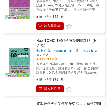
最容易拿分的部分，一定要確實得分！ 3段式
因此，本書中的練習題是先題目後文章的方式
訓練 &times; 22種文法難題 = Part 5 6滿分 特
編排。在正式應考時也是一樣，請先瀏覽題
別收錄「最低限度字彙」，做文法題一定要懂
目，再看文章內容。
的680個字 相較於聽力及長篇閱讀測驗，
288
9
折
特價
元
TOEIC的文法測驗 (Part 5 6) 依難易度而言應
該是最容易得分的部分，但實際情況卻是考生
加入購物車
在時間的壓力下自亂陣腳，或落入考題陷阱，
原以為十分有把握的題目，成績公布時才知道
錯得離譜。 TOEIC的文法測驗，出題類型有一
定的規則可循。考生只要徹底理解文法觀念並
New TOEIC TEST全方位閱讀攻略（附
掌握出題類型，就可以在緊迫的答題時間內從
MP3）
容應答，奪下最容易取得的分數！ 3階段訓
中村紳一郎、Susan Anderton
著 、
小林美和
著
練，目標Part 5 6滿分！ 本書收錄TOEIC常考
眾文
出版
的22種文法題型，考生先從Stage 1找出自己的
2014/07/15 出版
「文法弱點」，接著透過Stage 2的「雙重檢驗
多益滿分的關鍵，就在Part 7閱讀測驗 可是，
法」針對弱點加強，最後在Stage 3的「模擬測
閱讀速度太慢，題目老是寫不完？ 偷吃步的閱
驗」測試考前文法實力！其中「雙重檢驗法」
讀策略，又躲不過陷阱題的加害？ 想拿高分沒
旨在幫助考生提升文法觀念，熟記22種頻考的
有僥倖，紮實訓練閱讀「速度」和「理解力」
文法重點，達到作答時見招拆招，在緊迫的答
378
9
折
特價
元
才是王道！ 本書獨家「限時閱讀+ 3段式訓
題時間內， 取得Part 5 6滿分！ 掌握22種文法
練」，讓閱讀力全面進化！ TOEIC閱讀測驗的
重點與題型，提升解題能力！ Part 5 6要取得
加入購物車
作答時間總計75分鐘，扣除Part 5和Part 6的答
高分，除了字彙能力以外，考生一定要有清楚
題時間，必須在42分鐘內做完Part 7所有考題，
的文法觀念。以下面這個試題為例： The
換句話說，考生必須具備每分鐘160字的閱讀速
prospective clients said our offer seemed
度才能完全掌握Part 7！本書提供獨家「限時閱
教出最多滿分學生的多益女王：新多益閱
reasonable, but they have decided not to
讀」訓練搭配朗讀MP3，同時透過「實力檢測