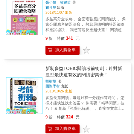
色證書邁進的考生們！ 《全新制怪物講師教學
張小怡，珍妮芙
著
TOEIC多益閱讀：「攻略」+「試題」+「解
別整理不同類型產業常見詞彙及衍伸詞、反義
新制題型，並釐清各種文章類型的結構，快速
布可屋
出版
團隊的 TOEIC多益閱讀1,200題全真模擬試題
析」一本搞定》2回擬真模擬試題由6次多益滿
詞，加強學習效率！ ⑦重點解釋（別家沒有
掌握出題方向。 & ＊ 16回迷你仿真試題，由淺
2018/11/07 出版
+解析》 不只是猜題精準的模擬試題，更是面
分補教名師「薛詠文」撰寫、地表最強教學團
的）「改述」觀念！不只運用於考試，更同步
入深，提昇答題經驗值 不僅文法考點難度由淺
面俱到的閱讀攻略本！ 1. 怪物講師系列全球狂
多益高分全攻略， 全面增強應試閱讀能力， 獨
審訂，完全比照新制多益題型，讓你實戰體
提升英文實力！ ⑧收錄一回實戰模擬試題，規
入深，閱讀測驗更是由易至難編寫：第1~5回為
銷，「一分鐘賣一本」！ 動不動就拿滿分的
家公開應考解題訣竅， 教您最聰明的答題策略
驗。命中率最高的題目、所備題型最多元、訓
格完全比照新制多益！ Bonus! 核心用語手冊免
單篇題型；第6~13回為單篇加多篇題型；第
「考試怪物」＋一眼看穿考題的「解題怪物」
和應試祕訣， 讓您答題反應超快速！ 閱讀超高
練答題速度，上考場絕不再手忙腳亂！ 6.最完
費下載，搭配本書服用，學習更快速！ Bonus!
14~16回則全面挑戰多篇題型。讓您循序漸進練
＋出題趨勢摸透透的「猜題怪物」＝史上最強
分。 【高分攻略法】 Part 5、Part 6高分攻略
整的「攻略 + 試題 + 解析」 玩遊戲有攻略，面
模擬試題朗讀MP3免費贈送，除了作為閱讀攻
習，倍增應考實力。
341
9
折
特價
元
「怪物講師教學團隊」！ 韓國最強多益閱讀怪
速記：PART 5、PART 6的試題類型，由40％
對多益考試當然也要有！想要一次考過多益測
略，還能順便練聽力！
物講師李寬雨親撰，透過「結構分析」及「考
的字彙考題、60％的詞形與文法考題組成，針
驗，就要從攻略下手。《神猜解TOEIC多益閱
加入購物車
點標示」的方式，將又長又難的題目化繁為
對這二部份，考生要迅速將常考的文法搞懂、
讀：「攻略」+「試題」+「解析」一本搞定》
簡，助考生在最短時間拿下多益滿分！ 2. 分數
背熟。 & 字彙和片語考題，包含介係詞、名詞
收錄12回文法攻略、2回超高命中率擬真試題，
要有「高度」，題目就一定要有「難度」！ 讀
和動詞之間的關係、動詞形式考題、慣用語考
各題佐以超精闢解析輔助，大幅提升學習成
者常說「怪物講師系列」題目偏難、陷阱多又
題等。另一種是要找出符合文章脈絡，適合填
新制多益TOEIC閱讀考前衝刺：針對新
效，輕鬆取得多益滿分！
刁鑽。沒錯！「難，是故意的」！ 練習難度較
入空格的適當句子，所以，理解文章整體脈絡
題型最快速有效的閱讀密集班！
高的模擬試題，藉由老師故意設計的「考點」
的練習，很重要。 PART 7高分攻略 速讀：針
劉樹燃
著
修正錯誤，並在複習的過程有效提升實力，在
對線上對話文章、多篇文章，需要閱讀理解的
國際學村
出版
面對實測難度的考題時，才能選得快、選得
份量增加。解決的方法就是具有邏輯的快速閱
2018/10/26 出版
對、考得高！ 坊間的試題大多標榜符合實測難
讀！所以，一定要掌握文章核心，壓縮成一
多益長篇閱讀，每題只有一分鐘作答時間， 怎
易度，因此你會的還是會，不會的也無法透過
句，能夠傳達文章主要訊息的主題句，才能在
樣才能快速找出答案？ 你需要「精準閱讀」技
模擬試題加強練習。模擬試題的最大功效並非
短時間內正確理解文章。 輕鬆作答：所謂的
巧！ & 創新「視覺化解說」， 直接在文章上標
只是「模擬考試的感覺」，而應該在「邊做邊
「文章」，就是為了傳達一個訊息，也就是主
示「解題重點」與「思考順序」， 彷彿親身體
學」，讓每次的答題都是一種學習及成長，並
題句，只是它由多個句子組合而成。因此，閱
324
9
折
特價
元
驗老師現場教學， 一眼看懂多益閱讀的資訊整
視「衝高實際測驗分數」為首要目標。 李寬雨
讀理解的關鍵，在於文章的「脈絡」。透過速
理術！ 閱讀題的重要性：出題老師製造分數落
老師多次進入多益考場，分析並調整試題難易
讀，馬上解決這個難題，只要確認該篇文章的
加入購物車
差的殺手鐧 靠著記憶力好，死記硬背單字題可
度，讓考生在面對任何水準的考題時，都能不
脈絡，就可以輕鬆作答。 本書特色 1.本書分二