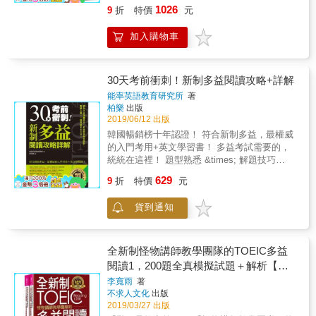
後使用。（6）詳細使用及操作方法請見書中使
列，為考生規劃── 密集學習進度 + 滿分作者
工具，能讓讀者不僅不用再額外花錢，且使用
組」聯合審訂，量身打造最適合台灣人的多益
1026
9
折
特價
元
有練習畫答案卡，臨陣考試才發現加上畫卡竟
用說明。※本書未提供光碟燒錄服務。※雖然我
題型解析！ 外加考生自己「反覆不斷的練習」
率和相容性也是史上最高。 3. 「VRP虛擬點讀
測驗工具書，完全適用於任何程度的考生！ 完
然手忙腳亂，大大影響作答時間和節奏！為了
們努力做到完美，但也有可能因為手機的系統
輕鬆破解600~800分的祕密！ 眾文 「多益解
筆」就是這麼方便！ （1）讀者只要透過書中
整掌握多益閱讀重點 作者分析十多年來的多益
加入購物車
真實模擬考場答題情境，每回測驗附有答案
版本和「Youtor App」不相容導致無法安裝，
密」系列已成功幫助無數考生達成高分目標，
的QR Code連結，就能立即下載「Youtor
閱讀考題，並獨家整理出最常考、最容易混淆
卡，供考生參照並練習畫卡手感。 & 獨家答題
在此必須和讀者說聲抱歉，若無法正常使用，
一套包含三本︰閱讀、聽力、文法。該系列最
App」。（僅限iPhone和Android二種系統手
的閱讀試題重點，把複雜的題目變簡單，在作
「答對率」，找出弱點！ 每一題試題解說皆附
請與本公司聯繫，由專人為您服務。
大特色是──滿分作者群為考生擬定短期密集的
機） （2）下載完成後，可至App目錄中搜尋需
答時可以更有效率地寫出正確答案！ 徹底摸熟
上「答對率」，為教學團隊長期統計考生答對
學習進度，並對各題型做獨門解析，是市面上
30天考前衝刺！新制多益閱讀攻略+詳解
要的音檔或直接掃描內頁QR Code，將音檔一
多益閱讀題型 想要在多益閱讀測驗上拿高分，
該題的比例。對於題目的難易度及易犯錯誤，
最強的解題策略本！ 三本書各歸納整理閱讀8
次從雲端下載至手機使用。 （3）當音檔已完
就要先摸熟出題方向。《神猜解TOEIC多益閱
能率英語教育研究所
著
考生一目了然，可依此調整準備方向。 & 善用
大文章類型、聽力18種必考題型及12項核心文
柏樂
出版
成下載後，讀者只要拿出手機並開啟「Youtor
讀：「攻略」+「試題」+「解析」一本搞定》
「分數預測表」，自我評估！ 使用本書的「分
法，並針對各題型提出解題對策與答題技巧。
2019/06/12 出版
App」（內含VRP虛擬點讀筆），就能隨時掃
系統化分析PART 5到PART7出題類型，並善用
數預測表」，考生可掌握自我實力，並預估實
每本書皆安排學習進度，協助考生循序漸進，
描書中頁面的QR Code立即讀取音檔（平均1秒
表格統整文法重點，同時提升試前準備與應試
韓國暢銷榜十年認證！ 符合新制多益，最權威
際應考分數，朝目標不斷進步。 & 本書特色 &
掌握考試重點，考取理想分數！ 《TOEIC LR
內）且不需要開啟上網功能。 （4）「VRP虛
實戰的學習、解題效率！ 模擬閱讀試題實境演
的入門考用+英文學習書！ 多益考試需要的，
500題閱讀模擬測驗，直達高分！ 題材多變，
TEST多益閱讀解密》三大特色 ▓8大文章類型
擬點讀筆」就像是點讀筆一樣好用，還可以調
練 許多多益高分神人都說：「勤寫模擬試題是
統統在這裡！ 題型熟悉 &times; 解題技巧
緊扣出題趨勢，全面激發高分實力。 & 1000次
歸納整理 逐一分析閱讀測驗8大文章類型，針
整播放速度（0.8-1.2倍速），加強聽力練習。
考高分的關鍵！」。《神猜解TOEIC多益閱
&times; 實戰練習 &times; 學習進度表 &times;
實際應考，精準命題！ 日本權威多益團隊實際
629
對各種類型提供閱讀方法！ ▓10天完整學習計
9
折
特價
元
（5）「VRP虛擬點讀筆」比點讀筆更好用，具
讀：「攻略」+「試題」+「解析」一本搞定》
擬真試題！ 最權威的多益攻略，一舉考成戰
應考超過千次，教學經驗豐富，精闢解題。 &
畫 1天1主題，方便擬定學習計畫，10天做好準
有定時播放、背景播放的功能，也可以自動換
不僅在每一小節設計豐富的驗收習題，更收錄
神！ 能率英語教育研究所創社於1980年，2005
考生好評 & ■「比實際考試稍難一點點，是很
備上場應試！ ▓滿分作者重點解題 深入解析每
貨到通知
頁或是手動點選想要的頁數，聆聽該頁音檔。
完整2回多益閱讀模擬試題，一步一步帶領你走
年首次推出《30天考前衝刺！新制多益聽力攻
棒的題庫！」──多益750分考生 & ■「我的閱
一道題目的出題重點與解題關鍵，有效提升答
（6）如果讀者擔心音檔下載後太佔手機空間，
向閱讀滿分！ 詳盡解析擊破答題盲點 正確答案
略+詳解》及《30天考前衝刺！新制多益閱讀攻
讀部分在一個月內進步了70分！習慣測驗時
題速度。 《TOEIC LR TEST多益聽力解密》
也可以隨時刪除音檔，下次需要使用時再下
跟錯誤選項一樣重要！在勤寫模擬試題的同
略+詳解》，受到考生廣大的喜愛，更一躍而
間、學習常考用法真的非常實用！」──多益閱
四大特色 ▓18種題型歸納整理 獨家歸納聽力測
載。購買本公司書籍的讀者等於有一個雲端的
時，更要針對弱點加強補救。不管是小試身手
上，穩坐多益入門書暢銷排行榜，打響其名
全新制怪物講師教學團隊的TOEIC多益
讀部分470 / 495分考生 & ■「我總共練習了三
驗18種題型，針對各種題型提供答題策略！ ▓7
CD櫃可隨時使用。 （7）詳細使用及操作方法
的測驗題、還是完全擬真的閱讀試題，《神猜
號，能率英語教育研究所自此以優秀英文教材
閱讀1，200題全真模擬試題＋解析【美
次，從中可以得知自己的弱點。難度和實際測
天完整學習計畫 1天1單元，方便擬定學習計
請見書中使用說明。 ※本書未提供光碟燒錄服
解TOEIC多益閱讀：「攻略」+「試題」+「解
為專業品牌，廣為人知。本書也在2018年全面
驗差不多，值得推薦！」──多益815分考生 &
國＋台灣多益官方講師聯手
畫，7天做好準備上場應試！ ▓滿分作者重點解
李寬雨
著
務。 ※雖然我們努力做到完美，但也有可能因
析」一本搞定》均提供完整解析，在正式應考
重新改版上市，符合新制多益測驗題型。 本著
■「我寫了4回，對照分數大約是800～850分，
不求人文化
出版
題 深入解析每一道題目的出題重點與解題關
為手機的系統版本和「Youtor App」不相容導
時，就能避開犯過的錯誤，奪取高分！ 【使用
陪伴讀者的精神，繼《30天考前衝刺！新制多
最後實際考試拿到了865分。是很好的訓練！」
2019/03/27 出版
鍵，有效提升答題速度。 ▓美英加澳四國口音
致無法安裝，在此必須和讀者說聲抱歉，若無
說明】 7大要點，戰勝全新制多益！ 1.最精華
益聽力攻略+詳解》上市，《30天考前衝刺！新