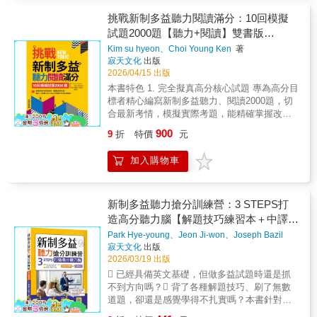
頭指示：最明確！三大攻略重點！ 在小題目
句話說，訓練解題思考列出試題內容及選項的
上奪分！累積滿分基本盤！ 投資時間在學習
挑戰新制多益聽力閱讀滿分：10回模擬
「換句話說」（paraphrase），提供替換同義
高頻率常考詞彙及成對辭藻！ 分配時間給困
試題2000題【聽力+閱讀】雙書版
詞對照，幫助延伸詞彙量，靈活抽換詞彙，輕
難的閱讀理解題型！最強魔鬼教頭揭露：高效
鬆破解多益改制後激增的換句話說與同義詞題
（16K+寂天雲隨身聽APP）
Kim su hyeon、Choi Young Ken
著
率！最強得分必殺技！ 多益考試唯獨特愛副
型！5. 標註解題關鍵句，快速理解重要解題考
寂天文化
出版
詞詞彙題型，依據詞性特性分類學習絕不吃
點題組題型部分皆以醒目提示標上解題關鍵
2026/04/15 出版
虧！ 熟悉用來表現句子之間因果、對照、逆
句，快速鎖定答題關鍵，檢討試題方便有效
本書特色 1. 完全擬真高分核心試題 專為高分目
接等關係連接副詞，訓練直覺答題！ 時態題
率。6. 網羅常考多益單字及片語，精熟學習與
標者精心編寫新制多益聽力、閱讀2000題，切
型僅需短期投入就能得到回報！請以考古題為
加強記憶精選試題內出現的重要單字，並附上
合最新考情，模擬實際考題，能精確掌握改制
中心，確實地掌握題型！ 融會貫通文句結構
字義及詞性，更能靈活運用，有助考前複習與
考題方向與難度，輕鬆作答拿高分。 2. 完整中
及詞彙詞性，不只能拿下詞性和詞態題型滿
900
9
折
特價
元
補強記憶！
英對照聽力錄音對白 做完模擬試題演練後，可
分，還能同時加強文法和閱讀理解！ 考過的
參閱聽力完整中英對照文稿及試題翻譯，以確
題型乃必拿分數！熟悉考古題，培養自己在最
加入購物車
認對每一題的了解程度，有效增進聽力，提升
短的時間內辨識題型，快速得分！ 真正的高
學習成效。 3. 多國口音聽力訓練X真實國際商
得分核心是先解佔有Part 7高比例的雙篇文章及
務溝通情境 現行多益聽力測驗以四國不同口音
三篇文章的閱讀題組！最強魔鬼教頭說明：最
呈現，並網羅各種不同對話情境。本書以四國
新制多益聽力搶分訓練營：3 STEPS打
清楚！本書使用方式！文章解析：解析文章及
口音錄製MP3，囊括各種國際商務溝通情境，
造高分聽力腦【解題技巧練習本＋中譯解
分析問題，整理列出解題線索。問題解說：深
幫助適應多國口音，讓考生破除口音與情境障
入淺出的解說，讀者能更快理解題意。問題分
析本】雙書裝（16K+寂天雲隨身聽
Park Hye-young、Jeon Ji-won、Joseph Bazil
礙。 4. 完整試題中譯，直覺理解閱讀內容 做完
析：從問題結構進行分析，提供讀者作答方
Manietta
著
寂天文化
出版
APP）
模擬試題演練後，可參閱完整試題中譯，以確
向。多益分析：說明多益出題傾向，讀者得以
2026/03/19 出版
認對每一題的了解程度，有效增進聽力閱讀能
迅速掌握出題及解題方法。【本書特色】1. 明
 已經具備英文基礎，但做多益試題時還是抓
力，提升學習成效。 5. 囊括所有新制閱讀素材
確的三大攻略重點：掌握一小題等於一大步！
不到方向嗎？ 背了各種解題技巧、刷了無數
X真實國際商務閱讀情境 一網打盡多益閱讀新
用最少的時間學習最必要的知識！策略性地分
道題，卻還是感覺學得不扎實嗎？本書針對已
增素材：文字簡訊、線上聊天、通訊軟體多人
配時間！2. 高投資報酬率的得分祕技：不藏私
有英文基礎，但仍對新制多益感到無所適從的