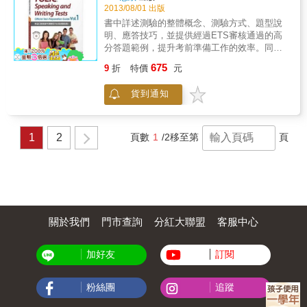
輕鬆掌握書中提供的出題重點及應試技巧，使
2013/08/01 出版
內容，積少成多，這就是滿分990的致勝關鍵！
你在考試時間內精準完成篇幅最長的 Part 7 文
書中也提供多益相關的資訊及應考小物，像是
書中詳述測驗的整體概念、測驗方式、題型說
章理解題，高分過關！本書特色■ 30 道奪分 包
學習進度表、單字確認單(word list)、單字小卡
明、應答技巧，並提供經過ETS審核通過的高
揭露最新命題趨勢指引、大師獨門解題撇步 ＆
(word card)等等，讓讀者利用這一本書就能準
分答題範例，提升考前準備工作的效率。同
必考文章類型攻略！Part 7 的題目設計有脈絡
備好多益測驗，並隨時記錄下屬於自己的應試
時，也希望能協助英語教師、企業及人資訓練
可循，只要對出題模式瞭若指掌，作答就能
675
9
折
特價
元
重點錦囊，以從容、輕鬆的態度來面對多益測
人員了解國際溝通英語評量的特性，以作為其
「又快又正確」！作者依據長年研究多益試題
驗，相信這樣一定會在多益測驗中獲得好成
教學管理與語言管理工作的參考。 & 本書特色
經驗，歸納5個剖析試題策略、3個快速解題撇
貨到通知
績，祝福大家都能擁有黃金戰鬥力，信心滿滿
& ●第一本為台灣考生所編寫的多益口說與寫作
步，以及破解6大類文章類型的22種奪分攻略，
應考去！
測驗官方全真試題指南，完整介紹解多益口說
使你在有限時間內用最快的速度領會文章脈
與寫作測驗題型。 & ●附有多益口說與寫作測
絡、解題重點，迎向高分！■ 1分鐘解1題的速
驗題型說明、答題技巧、準備要點、答題範例
1
2
頁數
1
/2
移至第
頁
讀能力 + 挑戰滿分關鍵字彙補給 = Part 7 高分
與說明，讓考生迅速掌握測驗題型與準備方
保證！ 想戰勝 Part 7 必先熟習本書傳授的速讀
向。 & ●收錄兩套多益口說與寫作官方全真模
技巧，但字彙量不足，勢必大幅阻礙閱讀速
擬試題，CD內收錄的音檔亦完全比照正式測驗
度！因此想一舉攻破 Part 7 拿高分，一定要增
規格，對考生而言，是最有效的準備工具。 &
強字彙能力。TOEIC 國際商務英語測驗所使用
●提供經 ETS 審核通過的高分答題範例與評分
之詞彙，不會出現難以理解或艱澀的慣用語、
說明，讓考生有效率掌握高分祕訣。
動詞片語及俚語，只要研讀本書針對頻出情境
關於我們
門市查詢
分紅大聯盟
客服中心
整理的 1,000 個重點商務字彙，一定能有效提
升閱讀速度！■ 1 回模擬測驗涵蓋最關鍵題型與
考點，吸收攻略後立即驗收成效，應考力倍
加好友
訂閱
增！離考試日期不到一個月，手中擁有千道模
擬試題只會增加準備困擾及應考壓力，本書為
粉絲團
追蹤
你精心規劃最逼真貼近正式考試的模擬試題，
試題設計涵蓋最頻出的題型及考點，讓你可隨