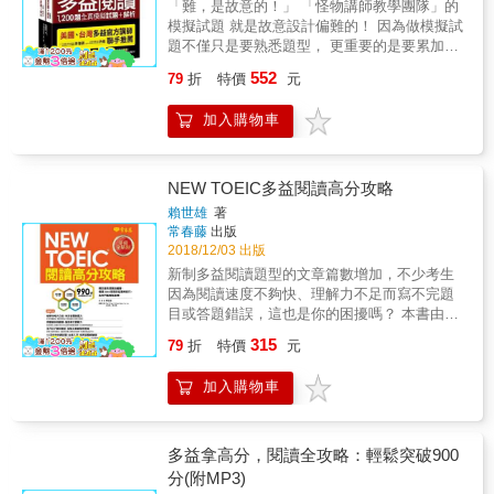
──多益865分考生 &
MP3比照正式考試，採四國發音錄製，考生可
「難，是故意的！」 「怪物講師教學團隊」的
法正常使用，請與本公司聯繫，由專人為您服
的「文法重點」 閱讀攻略按照文法重點，共劃
制多益閱讀攻略+詳解》也將會是您最好的學習
免費線上下載。在題目解說部分清楚標示各國
模擬試題 就是故意設計偏難的！ 因為做模擬試
務。 考多益，你不相信他們，要相信誰！ &
分12個大章節，各章節下細分該主題的各個解
夥伴！ 【特別推薦以下讀者使用】 第一次參加
口音，便於考生反覆熟悉，提升反應速度。
題不僅只是要熟悉題型， 更重要的是要累加應
題要點，讀者可針對自己較不擅長的部分熟
多益的考生！ 久未接觸英文的讀者！ 想奠定英
《TOEIC LR TEST多益文法解密》三大特色
考實力， 如果做符合實測難易度的模擬試題，
讀、演練。作者濃縮自己多年來的教學及考試
文基礎，一步一步向上前進的讀者！ 【使用方
552
79
折
特價
元
▓12項核心文法歸納整理 詳細分析12項核心文
你會的還是會，不會的也無法加強練習！ 所以
經驗，統整考試最常考、考生最易混淆部分，
法】 戰勝心魔！從「基礎文法篇」開始 很久沒
法，針對各種題型提供作答方向！ ▓8天完整學
做模擬試題一定要做難度偏難的， 而且要對照
提供給讀者辨明考試重點。 2.最立即的「驗收
碰英文？對英文沒有自信？本書特設暖身章節
加入購物車
習計畫 1天1單元，方便擬定學習計畫，8天做
詳解，反覆練習和複習！ 既然是考試， 就一定
試題」 每個人的學習方法都不同，最重要的還
「基礎文法篇」，讀者可從八大詞性及五大句
好準備上場應試！ ▓滿分作者重點解題 深入解
有「考點」、有「陷阱」、會「刁鑽」！ 「怪
是要知道自己的學習成果，並立即針對弱點加
型等基礎開始學習，適合初學或久未接觸英文
析每一道題目的出題重點與解題關鍵，有效提
物講師教學團隊」的閱讀模擬試題， 就是要幫
強複習。每回要點皆撰有新多益模擬測驗題、
的讀者，重新熟悉英文。 快！狠！準！善用關
升答題速度。
助考生「邊做邊學」， 做完1,200道試題後，
NEW TOEIC多益閱讀高分攻略
翻譯和解析，讓讀者在閱讀完一個重點後，即
鍵POINT，學習更有效！ 整理多益測驗常見核
實力必大增，分數必高分！ 《全新制怪物講師
可馬上小試身手，測驗自己是否真正了解該節
心文法，透過插畫快速捕捉重點。進入課文前
賴世雄
著
教學團隊的 TOEIC多益閱讀1,200題全真模擬
所學。 3.最準確的「題型歸納」 多益出題模式
常春藤
出版
和之後複習時瀏覽此部分，學習效果加倍。 解
試題+解析》 超高命中率1,200道試題＋100%
2018/12/03 出版
其實有跡可循！拿下6次多益滿分的薛詠文老師
說清楚！引經據典！收錄多益考古題說明觀
擬真題型＋ 全方位解析＋零死角陷阱揭露＋最
將常考的閱讀題型一一列出，無論是「主旨
念！ 針對不同類型考題，列出必須注意的重
新制多益閱讀題型的文章篇數增加，不少考生
專業考點分析 =「史上最強多益閱讀擬真試
型」、「細節型」、「推論型」題目，只要知
點。清楚的解說，以多益考題中出現過的題目
因為閱讀速度不夠快、理解力不足而寫不完題
題」 一本在手，讓你化身閱讀怪獸，戰勝全新
道題目考什麼，便能在最短時間內掌握關鍵字
作為例句，供讀者學習時熟悉考題類型，確實
目或答題錯誤，這也是你的困擾嗎？ 本書由賴
制多益！ 美國、台灣多益官方講師聯合推薦！
句，答題不用再像無頭蒼蠅！ 4.最關鍵的「解
奠定基礎。 本書特色 十大特色，您必須選擇這
教授帶領專業外籍老師及實際入場應試的編輯
315
ETS 認證多益英語測驗專業發展工作坊講師──
79
折
特價
元
題技巧」 在多益閱讀測驗之中，最難應付的地
本書： ①專為入門者特製「基礎文法篇」，介
團隊撰寫，傳授最事半功倍的閱讀解題攻略技
李海碩老師，以及台灣多益總代理─忠欣公司專
方莫過於文章又長、單字量又多，答題時間難
紹英文八種詞性及五大句型構成要素。 ②專業
巧，最實用且貼心詳盡的解析，是你取得黃金
案合作講師──許皓老師，聯手力推的《全新制
加入購物車
以掌握，唯一能夠從中下手突破的關鍵，即在
英語教師為您制定四週學習計畫表，不再擔心
證書最佳神隊友！ & ＊ 破解攻略大方送，有效
怪物講師教學團隊的TOEIC多益閱讀1,200題全
於閱讀文章的速度以及對考題的了解。《神猜
進度定不好！ ③針對題目該注意的關鍵詞、片
答題無壓力 針對每種題型，賴教授無私分享答
真模擬試題+解析》！兩位老師分別是美國與台
解TOEIC多益閱讀：「攻略」+「試題」+「解
語、核心用語，統統標給你！解題更快速。 ④
題技巧與奪分策略。 & ＊ 完整解析與翻譯，鞏
灣的多益官方講師，對於多益考試與英文教學
析」一本搞定》攻略收錄最關鍵的答題技巧，
系統性地整理不同題組專門解答祕技，確切地
固英文實戰力 每回皆附上詳盡的字詞文法解析
多益拿高分，閱讀全攻略：輕鬆突破900
都有豐富經驗，並發揮專業眼光，將這份愈寫
讓考生不再害怕長篇、多篇文章，一眼看出正
知道學習方向！ ⑤學習完畢立刻測驗，每節、
與順暢的翻譯，打好商用英語基礎。 & ＊ 全方
分(附MP3)
愈高分的閱讀模擬試題，推薦給目標是朝向金
確答案！ 5.最擬真的「模擬試題」 《神猜解
每單元、每章收錄練習題+經典考古題！ ⑥特
位了解新題型，加強文章類型熟悉度 詳細介紹