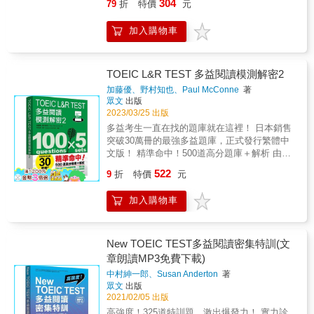
潤之輔老師」與聽讀寫滿分的「多益滿分模
304
79
折
特價
元
fruits. & ◉ 文法大全｜Part 5 句子填空～Part 6
服所有的題型。4. 滿分志向型：診斷測驗全部
匯整，強調的是解題關鍵與得分技巧。4. 練習
疑惑和答案，盡在本書中。 書中有精闢的說明
模王親自設計一回完整閱讀Part 5-6模擬試題，
王：大里秀介老師」，歷經20,000題多益考題
段落填空 動名詞與名詞的差別在哪？分詞構句
答對的人，可將所有音檔加速播放，測試自己
範例皆附準確中譯，由單篇至多篇，難度漸
和解析， 幫您解決問題，讓您一次就考高分。
就是為了幫助考生複習前面所學攻略，檢測自
的洗禮，比出題官更了解多益考試。多益滿分
加入購物車
有哪些型態？ 如何將主動語態轉換成被動語
是否能夠聽懂所有內容，並提升答題速度至一
進，方便循序漸進學習。5. 提供完整模擬考試
& 【快速提升閱讀和聽力】 附QR Code行動學
身學習成效。★ 請模擬正式考試情境，在不受
模王模擬考官思維、預測出題趨勢，將所有知
態？不定詞可以當動詞用嗎？ 不同從屬連接詞
分鐘內能讀懂並理解130個詞彙。Step 3. 破解
題，掌握多益閱讀的架構，必能讓應考實力與
習音檔 免費下載，即掃即聽 英語會話、聽力，
打擾的環境中進行測驗。★ 作答完後，不要只
識精華灌注到多益閱讀5回模擬試題中，幫助所
引導出的名詞子句，如何分辨？ 完整拆解時
「閱讀Part 7必考題型」，增強應考實力！多益
商用英文能力同時突飛猛進。無論您報名考多
瞬間提升 & 因應時代與科技進步， 本書以「附
是核對答案，而是確實地閱讀詳解，並分析自
有考生在考前充分準備並順利考到滿分990分！
態、語態、子句、15 種詞性重點及變化， 循序
滿分模王歸納多益閱讀Part 7的解題關鍵，只要
益是出於自願，還是雇主要求或學校規定，都
TOEIC L&R TEST 多益閱讀模測解密2
免費QR碼線上音檔」， 全新呈現給讀者， 行
己答錯的地方「為什麼會答錯」。★ 再次進行
考多益，你不相信他們，還能相信誰呢？ ■
消除多益小白面對文法時的陌生感，考題怎麼
掌握這些重點，一定能快速破解每道題目！1.
要衷心珍惜這個短期目標，因為有這個迫切的
動學習，即掃即聽， 隨時隨地，可提升聽力，
「診斷測驗」時所做過的分析，了解自己強項
「多益滿分模王」的3大「超強模力」，完美模
加藤優、野村知也、Paul McConne
著
變都不怕！ & ◉ 閱讀力升級｜Part 7 翻譯練習
必勝攻略：先學習能破解整個Part的攻略，再
門檻要過，可以讓您學習英文更有方向。有了
英語實力進步神速！ & 本書特色 & 1.英語道
與弱項後再次學習。★ 反覆學習與複習，直到
眾文
出版
擬多益990分的大藍圖！ 1. 猜題模力──模擬考
很多人讀完文章，卻選不出來答案，問題在
深入學習細分出的「文章／題目類型分類攻略
這本實用的多益閱讀專書，提供各種的英文學
地： 由經驗豐富的美籍教師撰寫，用語道地精
可以全部答對Final Test的題目為止。Step 5.
2023/03/25 出版
官思維，完全擬真題目！ 歷經20,000題考題洗
於：根本沒讀懂！ 要初學者用「英文思維」速
法」。2. 練習題：學完分類攻略法後，透過練
習與備考策略，還有基本速讀技巧，例如略讀
準，容豐富專業， 可瞬間提升英語閱讀能力。
用「Youtor App」反覆聆聽音檔，鍛鍊英聽能
禮、拿下70次多益滿分的「多益滿分模王」濵
多益考生一直在找的題庫就在這裡！ 日本銷售
讀、理解文章，就像是要新手越級打怪。 平時
習題熟練解題技巧。3. 題目解析：掌握「題目
與掃讀，如果還是光說不練，那就如同入寶山
&& & 2.立即測驗： 每篇文章末都附有豐富練
力！每個句子、每篇文章皆由外籍老師親自錄
﨑潤之輔老師與聽讀寫滿分的「多益滿分模
突破30萬冊的最強多益題庫，正式發行繁體中
勤練「翻譯思維」，逐步縮短理解語意的時
內容」、熟練「解題方式」與重點「單字與片
空手而回；但是，只要您願意投資些許時間與
習題，幫助您測試自己的文章理解程度。 累積
音，只要手機下載「Youtor App」（內含VRP
王」大里秀介老師，用自身實戰經驗累積的大
文版！ 精準命中！500道高分題庫＋解析 由專
間，才能讀得快、選得對。 *** I have a friend
語」。Step 4. 進行「模擬測驗」，驗收學習成
精力於此書，並且勤加演練，靈活運用，必定
解題經驗，強化閱讀測驗能力。 搭配學習，
虛擬點讀筆）掃描QR Code即可聽取。★ 使用
數據，並與監修團隊合力研究，完全掌握多益
業團隊領軍，實際應考1000次多益測驗 分析出
who is rich. &rarr; 我／有／一個朋友／是有錢
果！在完成訓練計畫後，就可以挑戰Final Test
522
可以入寶山滿載而歸，多益分數大幅提昇，自
9
折
特價
元
聽、說、讀、寫四大基本英語能力，迅速加倍
Youtor App，掃描頁碼旁QR Code就能下載及
出題公式、熟悉主考官出題邏輯，撰寫出最擬
題趨勢和解題關鍵，破解990高分的祕密！ 多
人 &rarr; 我有一個有錢的朋友。 & ◉ 文法專有
驗收成果。多益滿分模王親自設計一回完整閱
信心隨之而來，商務英文實力也變得令人刮目
進化， 絕對是您英語閱讀能力的神奇護照。 &
聆聽音檔。★ 本書未提供CD，也未提供燒錄光
真的閱讀模擬試題！ 2. 解題模力──依循模王
益名校Essence English School是日本第一的
名詞索引 ＆ 不規則變化動詞三態表 附錄統整
讀Part 7模擬試題，就是為了幫助考生複習前面
相看。貼心提醒：請搭配同一作者的《新多益
3.文章有趣： 篇篇精采引人入勝，最新趣味式
加入購物車
碟服務。［「VRP虛擬點讀筆」App及網頁版
思路，破解各類題目！ 書中共有5回多益閱讀
多益專門校，教師團隊每月進場，累積超過
「文法專有名詞索引」、「不規則變化動詞三
所學攻略，檢測自身學習成效。★ 請模擬正式
聽力測驗大滿貫關鍵攻略：擬真試題＋超詳解
學習法， 學習像在看故事，配合線上MP3，聽
介紹］為了方便讀者更方便使用本書，特別開
模擬試題，「多益滿分模王」用500道題讓你充
1000次以上的應考經驗，完全掌握多益的出題
態表」， 考生可在學習前預習、學習後複習，
考試情境，在不受打擾的環境中進行測驗。★
析》，必能如虎添翼，臻於完備。
力和閱讀能力成果，加倍又快速。 &
發「VRP虛擬點讀筆」（Virtual Reading
分練習多益必考題型，再跟著「多益滿分模
方向與陷阱。結合師資團隊經驗的「多益模測
也可當作字典查找使用。 【本書特色】 1. 全彩
作答完後，不要只是核對答案，而是確實地閱
Pen）App及網頁版雙版本，幫助讀者有效率地
王」的解題邏輯思考，熟練「多益滿分模王」
解密」系列題庫在出版後大受好評，已經幫助
New TOEIC TEST多益閱讀密集特訓(文
印刷＋圖像記憶，學習多益不耗腦力！ 2. 韓國
讀詳解，並分析自己答錯的地方「為什麼會答
讀取本書相關的音檔或影片。■ 線上下載
標註出的重點詞彙、關鍵句，並反覆聆聽每篇
各種程度的考生取得亮眼成績。 現在，為了讓
章朗讀MP3免費下載)
補教龍頭 Hackers 打造，濃縮滿分名師授課精
錯」。★ 再次進行「診斷測驗」時所做過的分
「Youtor App」（內含VRP虛擬點讀筆）1. 在
文章的音檔。只要跟著模王的邏輯解題，拿下
考生更充足練習，同樣高規格製作、考題精挑
華！ 3. 文法重點 &rarr; 基礎練習 &rarr; 進階習
析，了解自己強項與弱項後再次學習。★ 反覆
中村紳一郎、Susan Anderton
著
哪裡下載「VRP虛擬點讀筆」？（1）讀者可以
多益990分不再是問題！ ★ Part 5的句子、Part
細選的《TOEIC LR TEST多益聽力模測解密
題，最適合中學生的一條龍學習／複習！ 4. 隨
學習與複習，直到可以全部答對Final Test的題
眾文
出版
掃描書中的QR Code連結，或是於App商城搜
6～7的文章皆邀請專業外籍老師錄音。除了練
2》、《TOEIC LR TEST多益閱讀模測解密2》
書設計 20 天 / 40 天學習計劃表，懶人照著
目為止。Step 5. 用「Youtor App」反覆聆聽音
2021/02/05 出版
尋「Youtor App」下載即可。2. 為什麼會有
習閱讀之外，也可以同步加強聽力！ 3. 選題模
登場了！ 本書的「試題本」單獨裝訂，開本尺
學，4 週分數 500+！ &
檔，鍛鍊英聽能力！每篇文章皆由外籍老師親
高強度！325道特訓題，激出爆發力！ 實力診