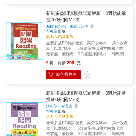
以短期衝分。同樣的，靠著靈活的理解力及多
慌不忙、稱霸考場！ 3. 解題要有效，「考點」
部份：第一部份是，Reading
做題的熟練手感，文法題也能短期衝分。但是
絕對要知道！ 單字背得多、文法都會用不代表
Comprehension，共有70篇精彩文章；第二部
多益的閱讀題則需要平常有閱讀習慣，大量累
新制多益閱讀模擬試題解析：3週就能掌
就能一舉拿下多益高分，最重要的是，要知道
份是，Reading Skill，英語閱讀特訓；答題得
積經驗才能做得順手，也因此許多出題老師喜
握700分(附MP3)
它們在考題中是怎麼出現的！ 李寬雨老師將試
分技巧大公開，訓練讀者爭取時間，快速搶答
歡在閱讀題上下手，因為這是多益考試中最能
題逐題分類，透過1,200題擬真閱讀試題讓考生
的臨場應變實力，單刀直入加強訓練，重點清
Johnson Mo、珊德．沃克
著
製造分數落差的部分。而新制多益閱讀考試時
習慣多益出題方向的同時，也有利於學習者揪
晰有條理，道道精選考題，讓您閱讀測驗，輕
布可屋
出版
間不變，但閱讀量更大，而且新的考法：三篇
出自己的盲點，針對不擅長的題型反覆練習、
鬆突破900分！ &2.解答與分析部分：特別精心
2018/09/12 出版
文章題組、訊息對話文章，以及句子填空、掌
對症下藥，把握考前黃金準備期，大幅提升學
整理的解答範例區，除了提供答題技巧與實用
全新多益RC特訓秘笈、高分攻略本， 第一次考
握意圖等都是需要掌握大量資訊才容易答對的
習效率！ 4. 猜題怪物大顯神通，一手掌握出題
範例補充外，更將文章重點突顯出來，讓您省
就可以拿700分， 5分鐘掌握出題方向和形式，
考法。所以，如何精準鎖定文章內答案所在的
趨勢！ 李寬雨老師長年觀察多益考題，不僅相
略畫重點的步驟，閱讀重點一目瞭然！答題
最有趣、最輕鬆，RC極速訓練教材， 輕鬆閱
位置，以最快的速度找出正確答案，避免浪費
當了解多益的最新出題方向，更擅長預測未來
快、狠、準的閱讀測驗考題，內容完整詳實。
讀，突破極限， 1天只要30分鐘， 3週完勝考高
時間閱讀不必要的部分，造成「題目寫不完」
296
9
折
特價
元
的考題趨勢，老師將他對多益考試的多年研究
3.第四章有外籍老師錄音的MP3，可提升聽力
分。 & 【RC700分攻略法】 Part 5~6攻略法：
的遺憾，正是解決新制多益閱讀題的最大重
成果融入試題，用1,200道精選閱讀模擬題，幫
和閱讀力，絕對是您多益拿高分的最大秘密武
將頻考的文法，分門別類、熟背。這種類型的
點。 熟悉閱讀題的好處：精確鎖定文章內要閱
助考生參透多益考試的現在與未來！ 5. 答題時
加入購物車
器。不斷反覆磨練，閱讀能力絕對過人！除精
考題，每個月都會有新的字彙登場，為了應付
讀的位置！1分鐘內完成作答！ 多益 Part 7 長
間再短，陷阱、刁鑽選項也不怕！ 逐題揭露陷
選嚴製題型外，更附上最詳盡的應試小秘訣，
這樣的考試模式，應試者必須不斷探析新的單
篇閱讀，平均每題要在一分鐘以內作答！因為
阱選項，讓考生在追求答題正確的同時，更要
所有應考訣竅毫無保留完整大公開！
字。另外，因為要找出符合文章脈絡，且在空
幾乎不可能把文章仔細讀完，所以比起埋頭閱
知道自己答錯的原因。 閱讀測驗分量多、時間
格中，正確填入的適當句子，理解文章整體脈
新制多益閱讀模擬試題解析：3週就能掌
讀文章，你更需要「精準閱讀」的技巧，才能
少，答題時間極短，李寬雨老師教你一眼看穿
絡的練習，也很重要。 Part 7攻略法： ❶ 速
握600分(附MP3)
省時又快速地找出答案，用最短的時間得到最
出題者的心思，從此不再懊悔「這題明明不該
讀：一定要掌握濃縮文章核心的主題，壓縮成
多分數。舉例來說，對於問文章目的的問題，
阿莉莎． 歐普夫
著
錯」、「我怎麼會選這個」！ 【使用說明】 難
能夠傳達文章主要訊息的核心句子，才能在短
有 90% 的機會可以在文章前兩行找到答案，而
布可屋
出版
是故意的！ 模擬試題題型一定要擬真， 難度一
時間內正確理解文章。 ❷ 掌握文脈：閱讀理解
要求、請求事項會出現在文章後半
2018/08/08 出版
定要比實際考試更難！ 1. 超高難度閱讀模擬試
的關鍵，在於了解前後文章脈絡。透過速讀方
&hellip;&hellip;懂得多益的出題套路，才能提高
全新多益RC特訓秘笈、高分攻略本， 第一次考
題 想把閱讀分數衝高，就要從有難度的模擬試
式，確認文章脈絡，以了理解整篇文章的意
勝算！ 「多益滿分考生製造機」超級教師 20
就可以拿600分， 5分鐘掌握出題方向和形式，
題下手！李寬雨老師精心撰寫12回完整閱讀擬
思，輕鬆解決新類型的試題。 ❸ 新類型攻略：
年閱讀技巧傾囊相授 劉樹燃老師靠著將近 20
最有趣、最輕鬆，RC極速訓練教材， 輕鬆閱
真試題，建議考生自行設定75分鐘的答題時
此類型的試題，必須集中於主題句和邏輯脈