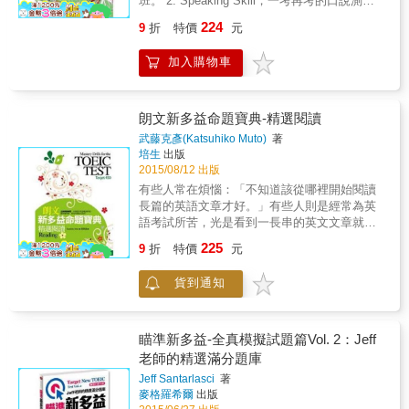
班。 2. Speaking Skill，一考再考的口說測驗
Part 7模擬試題，題數與正式測驗相同，驗收成
三步驟，限定時間內立即輕鬆作答。 閱讀考題
讀幾篇文章 5. 每天聽MP3練多久聽力 6. 每天
題庫總整理 試題解答與分析。 3.附贈──[這句
果。本書特色8大文章類型歸納整理逐一分析閱
有範圍！ 出題範圍有跡可循，考前準備不必大
224
9
折
特價
元
做多少模擬測驗 Check（檢視） 1. 單字、片
英文，改變你的人生：英語勵志精典名句]，每
讀測驗8大文章類型，針對各種類型提供閱讀方
海撈針，歷屆試題徹底統整，有條有理精準掌
語、文法、句型都記住嗎？ 2. 聽力測驗有問題
句英文都是老外的智慧精華，不只讓你的人
法！10天完整學習計畫1天1主題，方便擬定學
握。 各種類型都看懂！ 囊括不同類型商業文
加入購物車
嗎？ 3. 閱讀測驗有問題嗎？ 4. 模擬測驗成績
生，從黑白變彩色；也讓你的英語人生、職場
習計畫，10天做好準備上場應試！滿分作者重
件，對照全篇詳盡解析，反覆閱讀詳加練習，
驗收 Action（行動） 1. 檢視學習成績 2. 調整
人生、考試人生，從黑白變彩色；還有故事分
點解題深入解析每一道題目的出題重點與解題
正式考試一看就懂。 閱讀技能全分析！ 根據歷
最佳的SOP 3. 修正閱讀進度 4. 調整準備方法
享喔！ 內容重點 1.應試小秘訣：保證口說大跳
關鍵，有效提升答題速度。閱讀高分，滿分作
年試題分析，不同題型採用不同解題策略，答
5. 學習才不會鬼打牆 【新制TOEIC高分策略】
級，流利應答，高分過關 2.練就英語嘴：簡短
朗文新多益命題寶典-精選閱讀
者群給考生的應考對策（摘錄）■ 本書將帶你
題核心能力和技能比重一目瞭然。 【適用對
1.攻略： 新制多益應考教戰策略，迅速掌握主
問題．複雜問題．會話問題．看圖回答，各種
用三個步驟破解TOEIC L&R TEST的閱讀測
象】 多益在國內外各大企業，皆為企業員工英
武藤克彥(Katsuhiko Muto)
著
考官的出題方向。閱讀聽力，同時進行， 善用
口說題型一次蒐羅，完整訓練！ 3.挑戰實力測
驗：1. 看懂不同文章的格式，記住各類文章的
培生
出版
語能力檢驗工具，更是員工招募、升遷及外派
高速循環「雪球速記法」，反覆念10 遍，效率
驗：30 分鐘聽答練習，紮實磨練出堅強的英語
閱讀重點。2. 記住常見題目及正確答案在文中
2015/08/12 出版
人員篩選標準。在校園中也常被用作大學推薦
最高、印象最深，花最少時間，得最高分數。
會話力！ 4.傳授解題秘技：完全掌握考試題
的表達方式。3. 做練習題。■ Part 7的應考對策
甄試入學、新生英語分班及診斷測驗、英語學
有些人常在煩惱：「不知道該從哪裡開始閱讀
2. 突破： 收集全球近10 年來，職場和社交場
型，教您瞬間解題技巧，英語會話力再突破！
1. 注意時間分配！（目標是1題1分鐘快讀快
習成就測驗及大學畢業英語門檻等用途。 想爭
長篇的英語文章才好。」有些人則是經常為英
合，使用頻率最高的英語句型。眼睛一看就記
本書使用方法 第一部分「簡單問題」，共二十
答）2. 學會解題順序！3. 了解常見題目形式！
取加薪升職、出國進修的機會？ 想證明自己具
語考試所苦，光是看到一長串的英文文章就覺
住，速度最快；色筆註記，刺激右腦，深化記
題。外籍老師會用正常速度清楚地唸出題號與
4. 分辨文章類型，快速找出正確答案！5. 依據
有優秀的外語能力？ 想提前在全球化職場站穩
得反感。之所以會造成這樣的誤解，並不是
憶，讀解、聽解考題，全部破解。 3. 高分： 收
225
問題。請注意，問題只播出一遍。您可以在試
9
折
特價
元
文章類型，找出該類型固定的表達方式與經常
腳步？ 多益高分就是取得致勝先機的關鍵！
TOEIC 考試中第七大題的文章理解問題所致。
集目前和未來，在實際生活情況中，所需必備
題冊上的空白部分，簡短快速地作一下筆記。
出現的單字！■ 考生常問：如何判斷這篇文章
不管如何，為了要能正確解題，你都必須擁有
的英語溝通使用技巧。強化 聽力閱讀，配合
並在聽完問題後，迅速地說出正確答案。每題
應該是「局部搜尋型」或「全文搜尋型」？解
貨到通知
一定的單字和片語程度。但是，抽象的短文閱
MP3，提升新制多益「聽力、閱讀」，臨場應
約有十秒的間隔。 第二部分「複雜問題」，共
題的順序是「看完題目之後，從文章中找出題
讀理解題，就和中文字義題有所不同；TOEIC
考能力，全面突破 自我最高極限。任何程度皆
十五題。同樣地，外籍老師會用正常速度唸出
目所問的內容在哪裡，然後對照選項選出正確
的 Part 7 所測驗的是如何針對問題從文章中找
適用。 【7個關鍵提高分數】 新制TOEIC應試
題號與問題。問題也只播出一遍，請快速記下
答案」，不過要從文章中找出導向正確答案的
出答案。 & 因此，從文章中找出答案是 Part 7
瞄準新多益-全真模擬試題篇Vol. 2：Jeff
者用這些方法，分數都很高。 1. 麥肯錫思考法
問題重點、回答關鍵字，在十秒內將您的答案
內容，有時必須搜尋全文才找得到……★★怎
主要的考題走向。而要為此有所準備，就必
老師的精選滿分題庫
單字、句型記憶快、累積量大，聽力、閱讀分
正確地說出來。 第三部分「會話問題」，共十
麼做？怎麼執行？更多、更詳細的應考對策，
須：1.了解出題類型；2.注意作答時間；3.了解
數，步步高句型 2. 樹狀圖 根據出題頻率，決定
五單元，對話不印在試題冊上，但單元問題則
Jeff Santarlasci
著
請翻閱本書。
作答順序；4.懂得詞語的變換表現。其中，5.了
複習攻略；跟讀、跟唸、手寫，衍生聯想，發
麥格羅希爾
出版
會印出來。首先，外籍老師會用最道地、最逼
解出題類型，可說是了解TOEIC考試中第七大
揮想像力 3. 心智圖 激發快速記憶法，記住大量