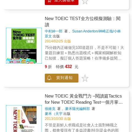
加入購物車
位文法攻略》、《全方位閱讀攻略》四本書。
5「單句填空」就困難重重，更別說要看懂句構
分析出題趨勢，並搭配校內獨家訓練法，編寫
練，與正式測驗99%相似的各種難易程度例
本系列最大特色在：透過作者獨家診 斷每位考
複雜的閱讀測驗了！可是許多文法書說明冗長
出以藍色、金色證書為目標的應考教材！
題，收錄近2000題的閱讀例題與考古題，超完
生的弱點，再針對個別弱項，重點加強，短時
不易閱讀，讓第一次考TOEIC的人不知從何準
整題庫！ 解說最豐富的多益書，超詳盡例題逐
間提升英文實力，加強解題技巧！本書由日本
備起，乾脆放棄。本 書就是要打破文法艱澀難
New TOEIC TEST全方位模擬測驗：閱
題解析！ 徹底分析題目類型並且有系統、有邏
權威多益名校Essence English School 三位
懂的迷思！作者以上課筆記的形式扼要解說每
讀
輯、有策略地一一解題。哪些選項可以刪除，
TOEIC 990滿分教師的共同著作。作者群以定
一個文法概念，並搭配幽默的插圖協助考生理
為什麼刪除，剩下的選項該怎麼選擇。一步一
中村紳一郎
著 、
Susan Anderton/神崎正哉/小林
期進場應考，分析出題趨勢，並搭配校內獨家
解易混淆的觀念。每單元提供豐富的習題和模
步分析解題脈絡，正確答案與錯誤答案逐一檢
著
眾文
出版
訓練法，編寫出以藍色、金色證書為目標的應
擬 試題，搭配MP3，幫助考生運用多重感官，
視，明確分析易混淆或被誤導的選項！一邊看
2014/02/25 出版
考教材！
遵循「讀&rarr;寫&rarr;聽」三步驟，短時間內
解題分析，一邊檢視自己的解題方式，幫助考
75分鐘內正確做完100道題目，不是不可能！大
就能打穩文法基礎。讀完這本筆記書，不但第
生理解為何卡關！ 由淺入深，比我更了解自己
量題目練習＋熟悉出題模式＋獨家精闢解析知
一次考TOEIC就能突破600 分大關，而且能徹
哪裡不懂的多益參考書！ 多益測驗的Ａ到Ｚ，
己知彼，擬訂個人答題策略！在準備多益閱讀
底掌握基礎文法，英文實力大躍進！ 筆記式解
由淺入深，按照正式考試時的出題順序，從最
的路上，你是否常有以下困擾：題目太多、時
說，一本書就弄懂重要文法 本書涵蓋最基礎的
432
9
折
特價
元
基礎多益題型開始練習，逐步增加難度。先以
間太短，根本來不及寫完閱讀能力弱，想多做
文法觀念，共分五大部分，以上課筆記的形式
基本題型加強實力，再帶入偏難加分題累積分
題目熟悉題型看到長篇文章就慌張，一時間找
呈現，沒有長篇大論，只著重基礎概念與重
貨到通知
數。像家教一樣給你明確又親切的解說。最具
不到關鍵句子……本書由日本權威TOEIC教學
點，簡單易懂，第一次準備TOEIC的考生也可
實用性的多益參考書，讓你完美自學，一步步
機構Essence English School的四位990滿分教
以在短時間內將重點文法一網打盡、通通學起
突破自己！ 戰勝新多益& 超實力派5大重點 多
師所策劃編寫，該中心以特殊的「Essence
來！ 插圖輔助，易混淆概念一看就懂 本書搭配
益女王推薦的學習計畫表！ 距離考試只剩一、
Method」教學法，20年來幫助無數考生在短時
New TOEIC 黃金戰鬥力 –閱讀篇Tactics
風格清新幽默的插圖解說文法，藉由插圖的呈
二個月？！別擔心，早就幫你排好專業的學習
間突破低點，分數大幅提升，並成功幫助超過
for New TOEIC Reading Test一個月掌握
現，協助考生釐清易混淆觀念，同時可加深印
計劃表，跟著計劃表學習，考前一個月也能掌
四萬人取得900分以上的金色證書。作者群經年
象、幫助記憶，更能藉此激發學習興趣、提高
商用必備單字及考試技巧
徐維克
著 、
麥禾陽光編輯部
著
握應考訣竅！ 各單元概要及攻略！ Part－先瞭
累月觀察閱讀考題趨勢，並定期參加TOEIC測
學習效率。 模擬試題演練，解題技巧一次掌握
麥禾（天宇
出版
解多益測驗的重要概念：命題方向與題目類
驗，編寫出最具代表性的500道模擬試題，幫助
本書模擬試題專攻PART 5「單句填空」，協助
2013/10/30 出版
型，同時歸納、整理出最有效的解題方法，學
考生反覆熟練「出題模式」及「答題技巧」，
考生熟悉TOEIC常見文法題型，每單元還設計
不管是新鮮人求職或是社會人士面對轉職之
習起來更有效率！ 一眼掌握各主題的核心內
再配合作者群的「獨家解析」，想在75分鐘內
豐富的文法習題，讓考生有充足的練習機會。
際，都會發現有了多益證書(特別是金色的那
容！ Chapter－再將正式測驗中的各種出題類型