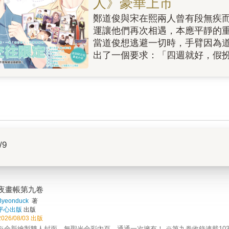
人》豪華上市
鄭道俊與宋在熙兩人曾有段無疾
運讓他們再次相遇，本應平靜的
當道俊想逃避一切時，手臂因為
出了一個要求：「四週就好，假
/9
夜畫帳第九卷
Byeonduck
著
平心出版
出版
2026/08/03 出版
※全新繪製雙人封面，無聖光全彩內頁，通通一次擁有！ ※第九卷收錄連載103