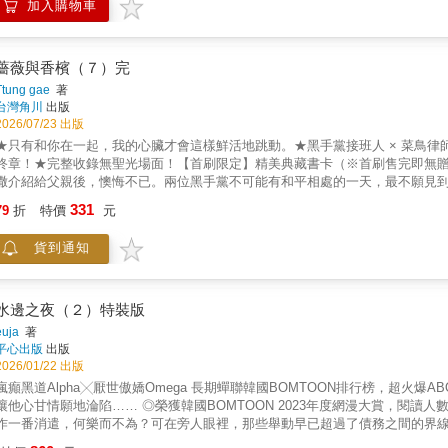
加入購物車
薔薇與香檳（７）完
Ttung gae
著
台灣角川
出版
2026/07/23 出版
★只有和你在一起，我的心臟才會這樣鮮活地跳動。★黑手黨接班人 × 菜鳥律
終章！★完整收錄無聖光場面！【首刷限定】精美典藏書卡（※首刷售完即無
撒介紹給父親後，懊悔不已。兩位黑手黨不可能有和平相處的一天，最不願見
以為又會在暴力威脅下被迫妥協，沒想到凱撒卻以傷害自己的方式，逼得他心
331
79
折
特價
元
定，弗拉迪米得卻帶來壞消息──父親病倒了。夾在父親與情人之間，鄭利元將
答……？ⓒ ZIG, Ttung gae / KENAZ All Rights Reserved
貨到通知
水邊之夜（２）特裝版
euja
著
平心出版
出版
2026/01/22 出版
瘋癲黑道Alpha╳厭世傲嬌Omega 長期蟬聯韓國BOMTOON排行榜，超火爆
讓他心甘情願地淪陷…… ◎榮獲韓國BOMTOON 2023年度網漫大賞，閱讀人
作一番消遣，何樂而不為？可在旁人眼裡，那些舉動早已超過了債務之間的界線…
牌 3、燙金拍立得組（共8款） 4、透卡組（共8款） 瘋癲黑道Alpha╳厭世傲嬌