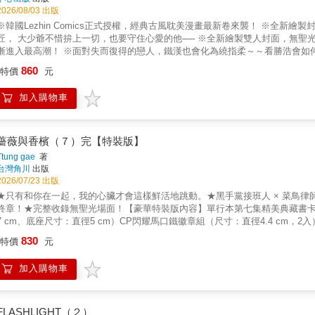
2026/08/03 出版
※韓國Lezhin Comics正式授權，經典古風耽美漫畫最新卷來襲！ ※全新
匠， 大少爺不惜拚上一切，也要守住心愛的他── ※全新繪製雙人封面，無聖光全
漸進入最高潮！ ※面對失而復得的戀人，鐵漢也會化為繞指柔～～看勝浩會如何
裝版內容物： 1、《夜畫帳》第九卷 2、水波紋壓克力立牌 全新繪製甜蜜雙人
860
特價
元
（共4張） ※韓國Lezhin Comics正式授權，經典古風耽美漫畫最新卷來
得的小畫匠， 大少爺不惜拚上一切，也要守住心愛的他── 在羅謙遭受折磨
加入購物車
身是血、遍體鱗傷的羅謙，向來天不怕、地不怕的混世魔王，第一次嘗到了害
來對方下意識地驚懼和退縮，勝浩對此心疼不已，舉止也變得更加克制小心。但
大人是否不願再像從前那樣擁抱自己……
薔薇與香檳（７）完【特裝版】
Ttung gae
著
台灣角川
出版
2026/07/23 出版
★只有和你在一起，我的心臟才會這樣鮮活地跳動。★黑手黨接班人 × 菜鳥律
終章！★完整收錄無聖光場面！【豪華特裝版內容】單行本第七集精美典藏書卡（尺寸：1
7 cm、底座尺寸：直徑5 cm）CP閃耀馬口鐵徽章組（尺寸：直徑4.4 cm，2入）
藏卡（尺寸：20 x 14 cm）離開我，必須以性命為代價……你，承受得起
830
特價
元
處的一天，最不願見到的火拼場面，還是發生了。盛怒之下，鄭利元向凱撒提
己的方式，逼得他心軟，最終撤回了決定。一波未平，一波又起。凱撒的身體狀
加入購物車
與情人之間，鄭利元將如何做出抉擇？這場無法兩全的愛與責任，是否真的存在解答……？ⓒ ZIG, 
FLASHLIGHT（２）