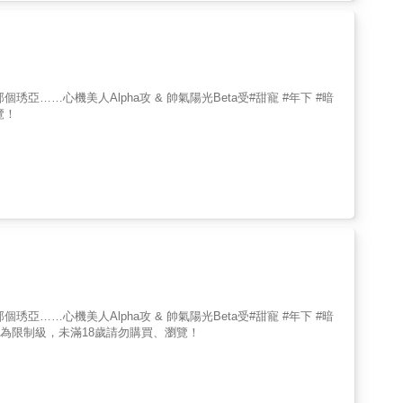
，泰赫決定搭機離開別墅，不料飛行途中突生異變，窗外瞬間陷入熟
覽！
為限制級，未滿18歲請勿購買、瀏覽！