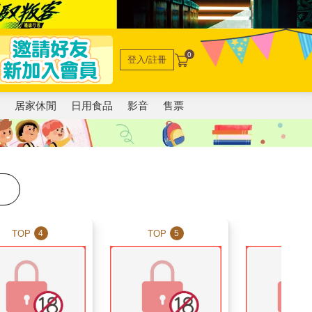
0
登入/註冊
電
居家休閒
日用食品
影音
售票
TOP
TOP
TOP
4
5