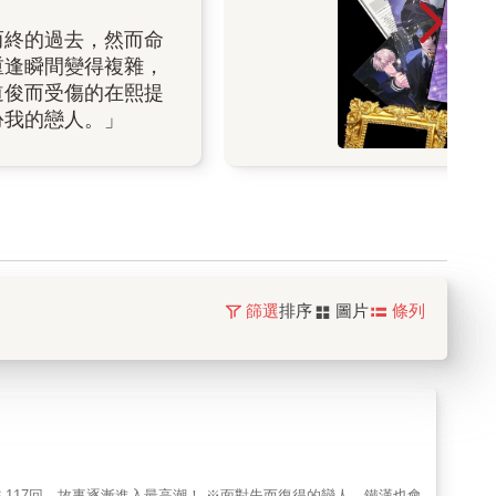
而終的過去，然而命
重逢瞬間變得複雜，
道俊而受傷的在熙提
扮我的戀人。」
篩選
排序
圖片
條列
-117回，故事逐漸進入最高潮！ ※面對失而復得的戀人，鐵漢也會