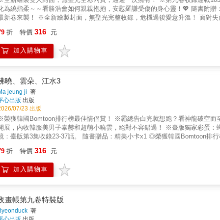
化為繞指柔～～看勝浩會如何親親抱抱，安慰羅謙受傷的身心靈！💖 隨書附贈：精美小
最新卷來襲！ ※全新繪製封面，無聖光完整收錄，危機過後愛意升溫！ 面對失
羅謙遭受折磨、命懸一線之際，勝浩現身親手斬殺貴族子弟，順利將人救回。
316
79
折
特價
元
第一次嘗到了害怕失去心愛之人的滋味。自那之後，每當勝浩試圖碰觸羅謙，
更加克制小心。但這份溫柔的退讓，在羅謙眼中卻成了一種殘忍──他忍不住恐
加入購物車
拂曉、雲朵、江水3
Ma jeung ji
著
平心出版
出版
2026/07/23 出版
※榮獲韓國Bomtoon排行榜最佳情侶賞！ ※霸總告白完就想跑？看神龍破空
開展，內收韓服美男子泰赫和超萌小曉雲，絕對不容錯過！ ※臺版獨家彩蛋：蝴蝶頁
鏡：臺版第3集收錄23-37話。 隨書贈品：精美小卡x1 ◎榮獲韓國Bomto
機」追愛！ 臺版全新分鏡，無聖光封印解除 愛哭黑龍攻╳風流總裁受 當記憶
316
79
折
特價
元
泰赫開始大張旗鼓地尋找龍伴侶的可能人選，此舉卻惹來曉雲的不滿──明明說
轉世、欺騙自己，但不知為何，眼看泰赫真的打算將祂拱手讓人時，心中還是
加入購物車
日漸虛弱，泰赫請來眾多靈物相助、試圖找出病因，卻從山君口中得知，自己
機離開別墅，不料飛行途中突生異變，窗外瞬間陷入熟悉的黑暗，曉雲竟以黑
夜畫帳第九卷特裝版
Byeonduck
著
平心出版
出版