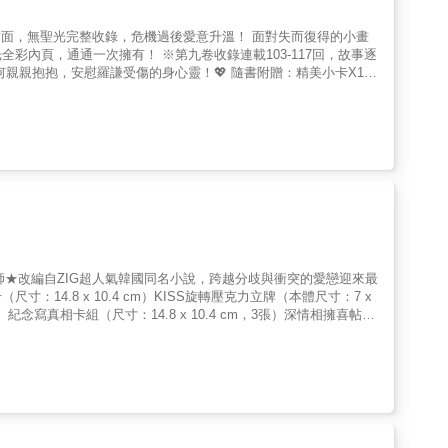
繪製封面，無聖光完整收錄，危機過後愛意升溫！ 面對失而復得的小畫
彩內頁，通通一次擁有！ ※第九卷收錄連載103-117回，故事逐
親親抱抱，安慰羅謙受傷的身心靈！💖 隨書附贈：精美小卡X1 特
圖！ 3、誘惑之吻閃徽章 特別授權雙人美圖！ 4、燙金書籤卡組
襲！ ※全新繪製封面，無聖光完整收錄，危機過後愛意升溫！ 面對失而復
、命懸一線之際，勝浩現身親手斬殺貴族子弟，順利將人救回。抱著渾
怕失去心愛之人的滋味。自那之後，每當勝浩試圖碰觸羅謙，總會引
這份溫柔的退讓，在羅謙眼中卻成了一種殘忍──他忍不住恐懼，
師★改編自ZIG超人氣韓國同名小說，跨越分歧與衝突的愛戀迎來最
4.8 x 10.4 cm）KISS旋轉壓克力立牌（本體尺寸：7 x
紀念寫真相卡組（尺寸：14.8 x 10.4 cm，3張）深情相擁喜帖典
嗎？鄭利元將凱撒介紹給父親後，懊悔不已。兩位黑手黨不可能有和平相
出分手。本以為又會在暴力威脅下被迫妥協，沒想到凱撒卻以傷害自
況才剛穩定，弗拉迪米得卻帶來壞消息──父親病倒了。夾在父親
Ttung gae / KENAZ All Rights Reserved