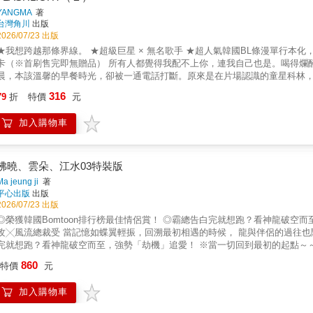
YANGMA
著
台灣角川
出版
2026/07/23 出版
★我想跨越那條界線。 ★超級巨星 × 無名歌手 ★超人氣韓國BL條漫單行本
卡（※首刷售完即無贈品） 所有人都覺得我配不上你，連我自己也是。喝得爛
晨，本該溫馨的早餐時光，卻被一通電話打斷。原來是在片場認識的童星科林
的理由，並在現場與艾倫上演一場「完美情侶」的戲碼。然而，他們的一舉一
316
79
折
特價
元
終感到不安，無法確定對方是否能完美詮釋角色，於是將目光轉向了有鎮……© 2024 YANGMA. A
Inc.
加入購物車
拂曉、雲朵、江水03特裝版
Ma jeung ji
著
平心出版
出版
2026/07/23 出版
◎榮獲韓國Bomtoon排行榜最佳情侶賞！ ◎霸總告白完就想跑？看神龍破空
攻╳風流總裁受 當記憶如蝶翼輕振，回溯最初相遇的時候， 龍與伴侶的過往也隨之
完就想跑？看神龍破空而至，強勢「劫機」追愛！ ※當一切回到最初的起點～
錯過！ ※臺版獨家彩蛋：蝴蝶頁簽繪有Majeungji老師特別繪製的Q版泰赫！ ※
860
特價
元
裝版內容物： 1、《拂曉、雲朵、江水》第3集 2、壓克力小卡展示立牌 3、雲
Bomtoon排行榜最佳情侶賞！ ◎霸總告白完就想跑？看神龍破空而至，強勢
加入購物車
裁受 當記憶如蝶翼輕振，回溯最初相遇的時候， 龍與伴侶的過往也隨之展開─
不滿──明明說過喜歡祂，為何現在又輕易地放棄祂？祂心中湧起難以言喻的慌