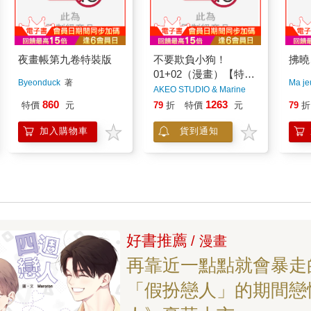
夜畫帳第九卷特裝版
不要欺負小狗！
拂曉
01+02（漫畫）【特
Byeonduck
著
Ma je
裝】(限)
AKEO STUDIO & Marine
Code
著
860
1263
特價
元
79
折
特價
元
79
折
加入購物車
貨到通知
好書推薦
/ 漫畫
再靠近一點點就會暴走
「假扮戀人」的期間戀