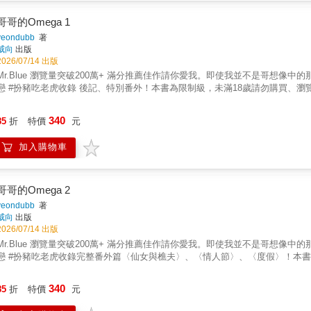
從山君口中得知，自己或許正是害曉雲病倒的原因。為了保住心儀之人的性命
悉的黑暗，曉雲竟以黑龍之姿挾風雨而來，只為了留下他……
哥哥的Omega 1
yeondubb
著
威向
出版
2026/07/14 出版
.Blue 瀏覽量突破200萬+ 滿分推薦佳作請你愛我。即使我並不是哥想像中的那個琇亞……心機美人Alpha攻 & 帥氣陽光Beta受#甜寵 #年下 #暗
戀 #扮豬吃老虎收錄 後記、特別番外！本書為限制級，未滿18歲請勿購買、瀏
340
85
折
特價
元
加入購物車
哥哥的Omega 2
yeondubb
著
威向
出版
2026/07/14 出版
.Blue 瀏覽量突破200萬+ 滿分推薦佳作請你愛我。即使我並不是哥想像中的那個琇亞……心機美人Alpha攻 & 帥氣陽光Beta受#甜寵 #年下 #暗
戀 #扮豬吃老虎收錄完整番外篇〈仙女與樵夫〉、〈情人節〉、〈度假〉！本書
340
85
折
特價
元