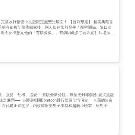
化，完整收錄繁體中文版限定無聖光場面！ 【首刷限定】 精美典藏書
醉的有鎮被艾倫帶回家後，兩人如往常般發生了親密關係。隔日清
，迫不及待想見他的「有鎮叔叔」。有鎮因此多了再次前往片場探班
動，正好全被導演看在眼裡。對於飾演艾倫戀人的演員人選，導演始
ll Rights Reserved. LEZHIN Entertainment,
而至，強勢「劫機」追愛！ 臺版全新分鏡，無聖光封印解除 愛哭黑龍
展開── ※榮獲韓國Bomtoon排行榜最佳情侶賞！ ※霸總告白
～古代篇正式開展，內收韓服美男子泰赫和超萌小曉雲，絕對不容
臺版全新分鏡：臺版第3集收錄23-37話。 隨書贈品：精美小卡x1 特
兒造型貼紙組（共8張） 4、拍立得組（共8張） ◎榮獲韓國
「劫機」追愛！ 臺版全新分鏡，無聖光封印解除 愛哭黑龍攻╳風流總
─ 泰赫開始大張旗鼓地尋找龍伴侶的可能人選，此舉卻惹來曉雲的
亂，甚至不願讓對方離開。另一方面，曉雲的身體日漸虛弱，泰赫