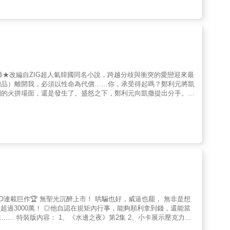
師★改編自ZIG超人氣韓國同名小說，跨越分歧與衝突的愛戀迎來最
贈品）離開我，必須以性命為代價……你，承受得起嗎？鄭利元將凱
到的火拼場面，還是發生了。盛怒之下，鄭利元向凱撒提出分手。本
軟，最終撤回了決定。一波未平，一波又起。凱撒的身體狀況才剛穩
如何做出抉擇？這場無法兩全的愛與責任，是否真的存在解
ABO連載巨作🏆 無聖光沉醉上市！ 哄騙也好，威逼也罷， 無非是想
數超過3000萬！ ◎他自認在規矩內行事，能夠順利拿到錢，還能當
… 特裝版內容： 1、《水邊之夜》第2集 2、小卡展示壓克力立
Omega 長期蟬聯韓國BOMTOON排行榜，超火爆ABO連載巨作🏆