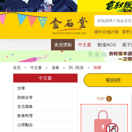
國中自修評量
東野
唯紅花綻放
奧德賽
會員獎勵
中文書
動漫ACG
親子
首頁
＞
中文書
＞
漫畫
＞
BL /耽美
＞
韓國
中文書
暢銷榜
文學
財經企管
TOP
1
生活風格
飲食料理
心理勵志