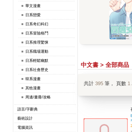
華文漫畫
日系戀愛
日系奇幻科幻
日系冒險格鬥
日系推理驚悚
日系職場運動
日系輕鬆幽默
中文書 > 全部商品
日系社會歷史
韓系漫畫
共計
395
筆， 頁數
1
其他漫畫
周邊/畫冊/攻略
語言/字辭典
藝術設計
電腦資訊