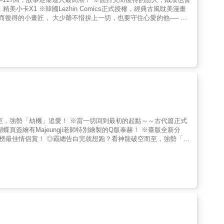
卡X1 ※韓國Lezhin Comics正式授權，經典古風耽美漫畫
而復得的小畫匠， 大少爺不惜拚上一切，也要守住心愛的他── 在
抱著渾身是血、遍體鱗傷的羅謙，向來天不怕、地不怕的混世魔王，
總會引來對方下意識地驚懼和退縮，勝浩對此心疼不已，舉止也變得
懼，大人是否不願再像從前那樣擁抱自己……
而至，強勢「劫機」追愛！ ※當一切回到最初的起點～～古代篇正式
簽繪有Majeungji老師特別繪製的Q版泰赫！ ※臺版全新分
on排行榜最佳情侶賞！ ◎霸總告白完就想跑？看神龍破空而至，強勢「劫
如蝶翼輕振，回溯最初相遇的時候， 龍與伴侶的過往也隨之展開──
過喜歡祂，為何現在又輕易地放棄祂？儘管氣憤這個凡人假冒伴侶
湧起難以言喻的慌亂，甚至不願讓對方離開。另一方面，曉雲的身體
或許正是害曉雲病倒的原因。為了保住心儀之人的性命，泰赫決定搭
龍之姿挾風雨而來，只為了留下他……