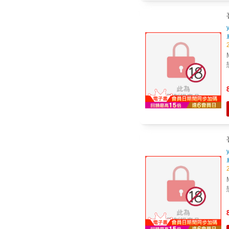
Mr
Mr