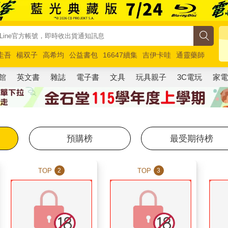
圭吾
楊双子
高希均
公益書包
16647續集
吉伊卡哇
通靈藥師
路邊攤新作
馬斯克
玩具總動員5
超慢跑
館
英文書
雜誌
電子書
文具
玩具親子
3C電玩
家
預購榜
最受期待榜
TOP
TOP
2
3