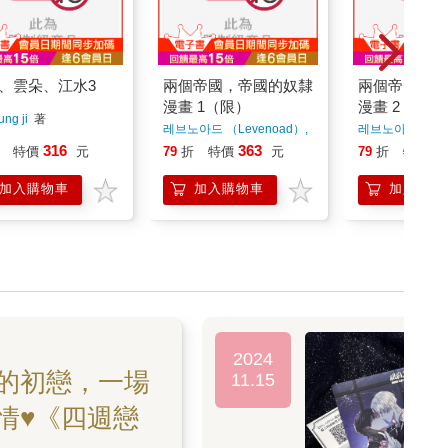
、雲朵、江水3
兩個帝國，帝國的奴隸
兩個帝國，帝
漫畫 1（限）
漫畫 2（限）
ung ji
著
레브노아드 （Levenoad）,
레브노아드 （Lev
모르겐 (Morgen), 소금빵
모르겐 (Morgen
316
363
3
特價
元
79
折
特價
元
79
折
特價
(sogumbbang), 허건
(sogumbbang),
(huhgun)
著
(huhgun)
著
加入購物車
加入購物車
加入購物
2024
的初戀，一場
11.15
情♥《四週戀