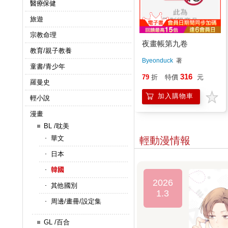
醫療保健
旅遊
宗教命理
夜畫帳第九卷
教育/親子教養
Byeonduck
著
童書/青少年
316
79
折
特價
元
羅曼史
加入購物車
輕小說
漫畫
BL /耽美
華文
輕動漫情報
日本
韓國
2026
其他國別
1.3
周邊/畫冊/設定集
GL /百合