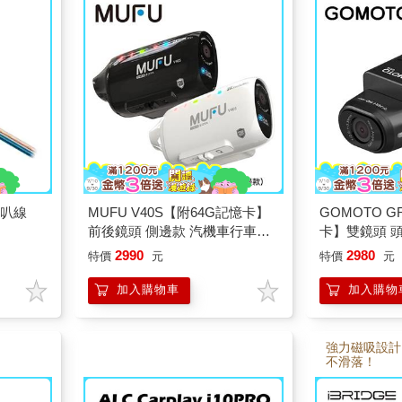
喇叭線
MUFU V40S【附64G記憶卡】
GOMOTO G
前後鏡頭 側邊款 汽機車行車記
卡】雙鏡頭 
錄器
記錄器 酷樂
2990
2980
特價
元
特價
元
加入購物車
加入購物
強力磁吸設計
不滑落！