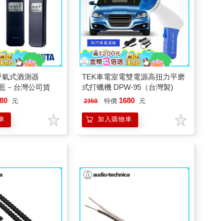
A呼氣式酒測器
TEK車電室電雙電源高扭力平磨
軍藍－台灣公司貨
式打蠟機 DPW-95（台灣製)
80
1680
元
特價
元
2350
車
加入購物車