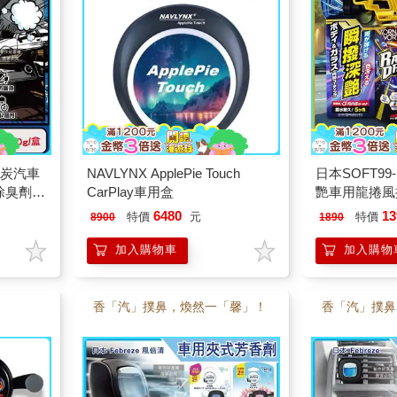
臭炭汽車
NAVLYNX ApplePie Touch
日本SOFT99-
除臭劑
CarPlay車用盒
艷車用龍捲風撥
附淨味盒/
罐-W536(耐
6480
13
特價
元
特價
8900
1890
長炭活
保養驅水噴霧
鏡車窗抗汙防
加入購物車
加入購物
香「汽」撲鼻，煥然一「馨」！
香「汽」撲鼻