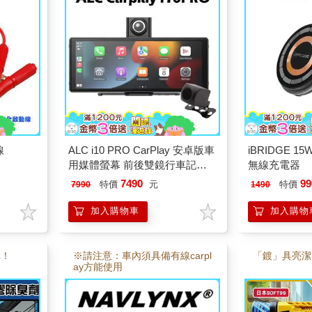
線
ALC i10 PRO CarPlay 安卓版車
iBRIDGE 
用媒體螢幕 前後雙鏡行車記錄
無線充電器
器※贈32G卡※
7490
99
特價
元
特價
7990
1490
加入購物車
加入購物
車！
※請注意：車內須具備有線carpl
「鍍」具亮潔
ay方能使用