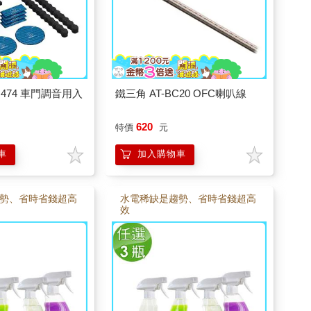
Q474 車門調音用入
鐵三角 AT-BC20 OFC喇叭線
620
特價
元
車
加入購物車
勢、省時省錢超高
水電稀缺是趨勢、省時省錢超高
效