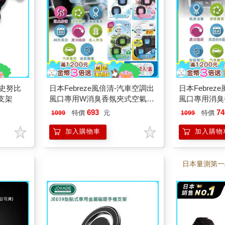
y史努比
日本Febreze風倍清-汽車空調出
日本Febre
支架
風口專用W消臭香氛夾式空氣芳
風口專用消臭
香劑2mlx2入/盒(濃淡可調30天
劑2.4mlx2
693
74
特價
元
特價
1099
1099
長效)
內清新去味留
效約6週)
加入購物車
加入購物
日本量測第一