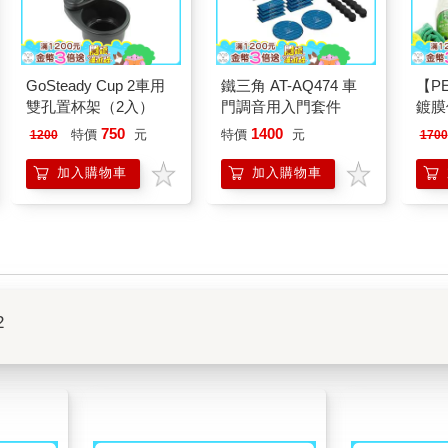
GoSteady Cup 2車用
鐵三角 AT-AQ474 車
【P
雙孔置杯架（2入）
門調音用入門套件
鍍膜
容液
750
1400
特價
元
特價
元
1200
1700
(55
細纖
加入購物車
加入購物車
2