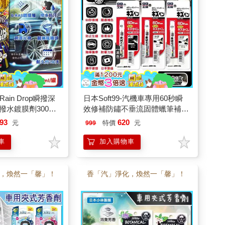
Rain Drop瞬撥深
日本Soft99-汽機車專用60秒瞬
水鍍膜劑300ml/
效修補防鏽不垂流固體蠟筆補漆
久約150天/DIY汽車
筆1支/盒 (車子烤漆剝落快速補
93
620
元
特價
元
999
/車漆增亮劑/後照
色/多款色號塗補隱藏刮傷痕/汽
水痕)
車美容修護防止生鏽)
車
加入購物車
，煥然一「馨」！
香「汽」淨化，煥然一「馨」！