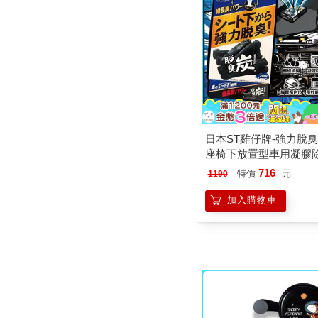
日本ST雞仔牌-強力脫
座椅下放置型車用凝膠
200g/藍盒(車內靜置吸
716
特價
元
1190
車載空氣清新消臭凍/備
性碳除空調食物異味)
加入購物車