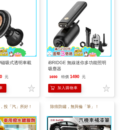
15W磁吸式透明車載
iBRIDGE 無線迷你多功能照明
吸塵器
0
1490
元
特價
元
1690
車
加入購物車
，投「汽」所好！
除痕防鏽，無與倫「筆」！