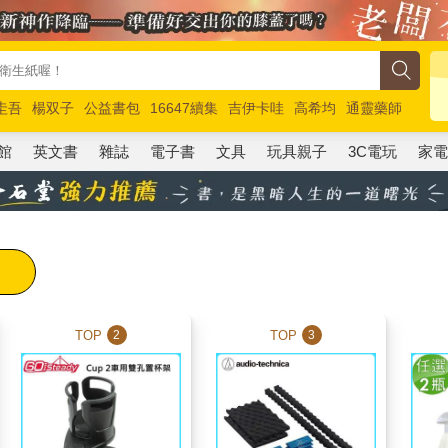
圭吾
楊双子
公益書包
16647續集
吉伊卡哇
高希均
通靈藥師
路邊攤新作
馬斯克
玩具總動員5
超慢跑
館
英文書
雜誌
電子書
文具
玩具親子
3C電玩
家
TOP
TOP
2
3