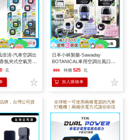
ze風倍清-汽車空調出
日本小林製藥-Sawaday
香氛夾式空氣芳香
BOTANICAL車用空調出風口專
入/盒(車用擴香劑/車
用夾式芳香劑6ml/盒(汽車清新
0
525
元
特價
元
899
香/濃淡可調節/長
擴香器/卡扣式車載香氛/除臭味
皮革食物異味/長效馨香約30天)
車
加入購物車
品牌，台灣公司貨
全球唯一可使用兩種電源的汽車
打蠟機！兩種供電方式讓你依現
場狀況選擇適當的電力來源。