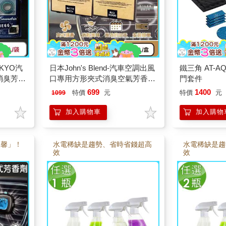
OKYO汽
日本John's Blend-汽車空調出風
鐵三角 AT-A
消臭芳香
口專用方形夾式消臭空氣芳香劑
門套件
劑/質感
1入/盒(質感車用擴香器/車內空
699
1400
特價
元
特價
元
1099
味食物
氣清新/除異味固體香氛/去味留
香長效約30天)
加入購物車
加入購物
「馨」！
水電稀缺是趨勢、省時省錢超高
水電稀缺是趨
效
效