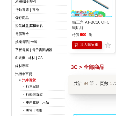
相機/攝影配件
行動電源｜電池
儲存商品
鐵三角 AT-BC16 OFC
滑鼠鍵盤|耳機喇叭
喇叭線
電腦週邊
900
特價
元
娛樂電玩| 卡牌
加入購物車
平板電腦｜電子書閱讀器
印表機 | 耗材 | OA
線材專區
3C > 全部商品
汽機車百貨
汽車百貨
共計
94
筆， 頁數
1
/
行車紀錄
行動裝置架
車內收納 | 用品
美容 | 清潔