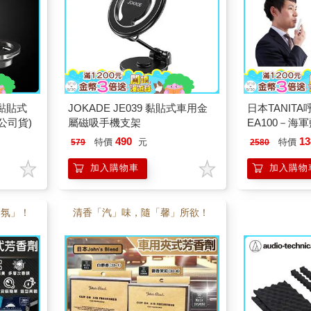
6 黏貼式
JOKADE JE039 黏貼式車用金
日本TANIT
公司貨)
屬磁吸手機支架
EA100－海
490
13
特價
元
特價
579
2580
加入購物車
加入購物
「氛」！
清香「汽」味，隨「馨」所欲！