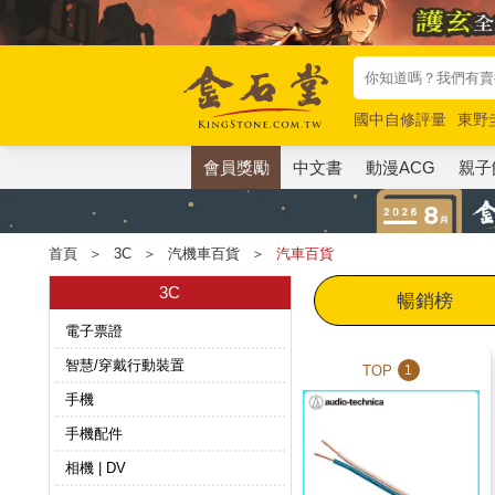
國中自修評量
東野
唯紅花綻放
奧德賽
會員獎勵
中文書
動漫ACG
親子
首頁
＞
3C
＞
汽機車百貨
＞
汽車百貨
3C
暢銷榜
電子票證
智慧/穿戴行動裝置
TOP
1
手機
手機配件
相機 | DV