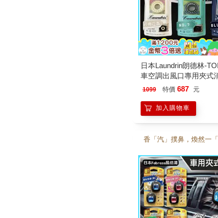
日本Laundrin朗德林-T
車空調出風口專用夾式
劑1入/袋 (車用清新擴香
687
特價
元
1099
車載香氛環/淨化車內異
味/持久馨香約30天)
加入購物車
香「汽」撲鼻，煥然一