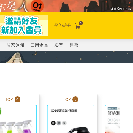
0
登入/註冊
電
居家休閒
日用食品
影音
售票
TOP
TOP
TOP
4
5