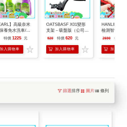
EARL】高級奈米
OATSBASF X01變形
HANLIN－E
保養免水洗車/美
支架－吸盤版（公司
檢測智能萬用
系列任選2瓶
貨）
1225
620
1
特價
元
特價
元
特價
920
2690
0ml/瓶)(加贈Pro超
維3條)
加入購物車
加入購物車
加入購物
篩選
排序
圖片
條列