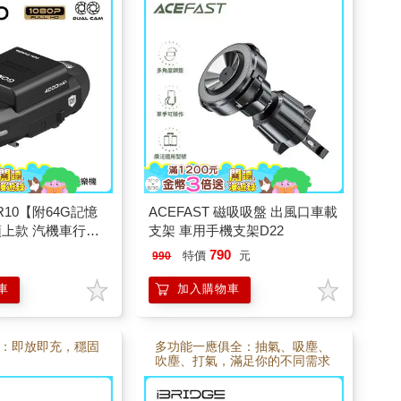
R10【附64G記憶
ACEFAST 磁吸吸盤 出風口車載
頭上款 汽機車行車
支架 車用手機支架D22
機
790
特價
元
990
車
加入購物車
：即放即充，穩固
多功能一應俱全：抽氣、吸塵、
吹塵、打氣，滿足你的不同需求