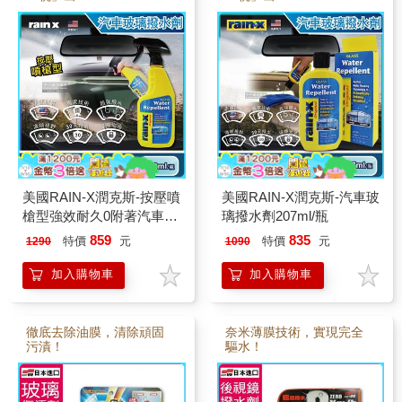
美國RAIN-X潤克斯-按壓噴
美國RAIN-X潤克斯-汽車玻
槍型強效耐久0附著汽車玻
璃撥水劑207ml/瓶
璃撥水劑473ml/瓶
859
835
特價
元
特價
元
1290
1090
加入購物車
加入購物車
徹底去除油膜，清除頑固
奈米薄膜技術，實現完全
污漬！
驅水！