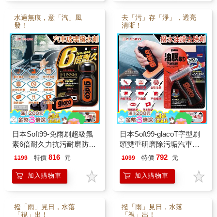
水過無痕，意「汽」風
去「污」存「淨」，透亮
發！
清晰！
日本Soft99-免雨刷超級氟
日本Soft99-glacoT字型刷
素6倍耐久力抗污耐磨防雨
頭雙重研磨除污垢汽車玻
車用驅水玻璃精
璃撥水油膜去除劑
816
792
特價
元
特價
元
1199
1099
(C236)70ml/瓶
(C275)100ml/瓶
加入購物車
加入購物車
撥「雨」見日，水落
撥「雨」見日，水落
「視」出！
「視」出！