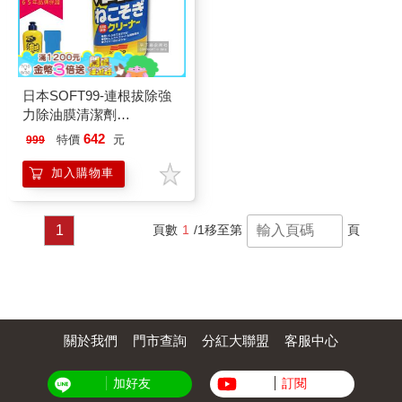
日本SOFT99-連根拔除強
力除油膜清潔劑
(C238)270ml-附贈專用雙
642
特價
元
999
面海綿刷
加入購物車
1
頁數
1
/1
移至第
頁
關於我們
門市查詢
分紅大聯盟
客服中心
加好友
訂閱