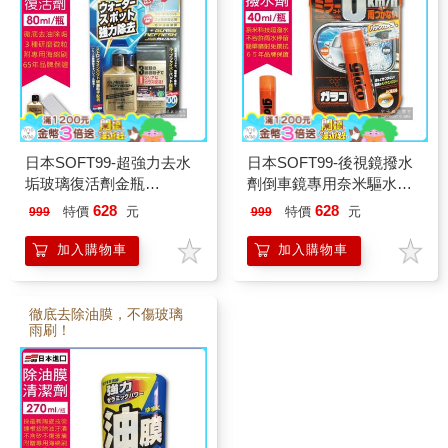
日本SOFT99-超強力去水
日本SOFT99-後視鏡撥水
垢玻璃復活劑金瓶
劑倒車鏡專用奈米驅水劑
(C299)80ml-附贈研磨專用
(C297)40ml
628
628
特價
元
特價
元
999
999
海綿刷
加入購物車
加入購物車
徹底去除油膜，不傷玻璃
雨刷！