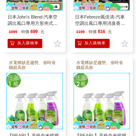
日本John's Blend-汽車空
日本Febreze風倍清-汽車
調出風口專用方形夾式消
空調出風口專用消臭香氛
臭空氣芳香劑1入/盒(質感
夾式空氣芳香劑2.5mlx2入/
699
816
特價
元
特價
元
1099
1199
車用擴香器/車內空氣清新/
盒(車用擴香劑/車內清新去
除異味固體香氛/去味留香
味留香/濃淡可調節/長效約
加入購物車
加入購物車
長效約30天)
8週)
水電稀缺是趨勢、省時省
水電稀缺是趨勢、省時省
錢超高效
錢超高效
【PEARL】高級奈米鍍膜
【PEARL】高級奈米鍍膜