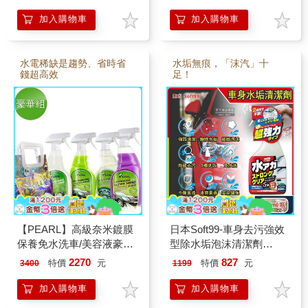
Pro超細纖維6條)
纖維布8條及Pearl炫彩提
袋1個)
加入購物車
加入購物車
水電稀缺是趨勢、省時省
水垢無痕，「沫汽」十
錢超高效
足！
【PEARL】高級奈米鍍膜
日本Soft99-車身去污強效
保養免水洗車/美容液豪華
型除水垢泡沫清潔劑
組(550ml/瓶)(加贈Pro超細
(W264)500ml/按壓瓶-葡萄
2270
827
特價
元
特價
元
3400
1199
纖維布8條及Pearl炫彩提
柚香
袋1個)
加入購物車
加入購物車