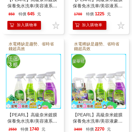
保養免水洗車/美容液系列
保養免水洗車/美容液系列
任選1瓶(550ml/瓶)(加贈
任選2瓶(550ml/瓶)(加贈
645
1225
特價
元
特價
元
850
1700
Pro超細纖維1條)
Pro超細纖維3條)
加入購物車
加入購物車
水電稀缺是趨勢、省時省
水電稀缺是趨勢、省時省
錢超高效
錢超高效
【PEARL】高級奈米鍍膜
【PEARL】高級奈米鍍膜
保養免水洗車/美容液系列
保養免水洗車/美容液豪華
任選3瓶(550ml/瓶)(加贈
組(550ml/瓶)(加贈Pro超細
1740
2270
特價
元
特價
元
2550
3400