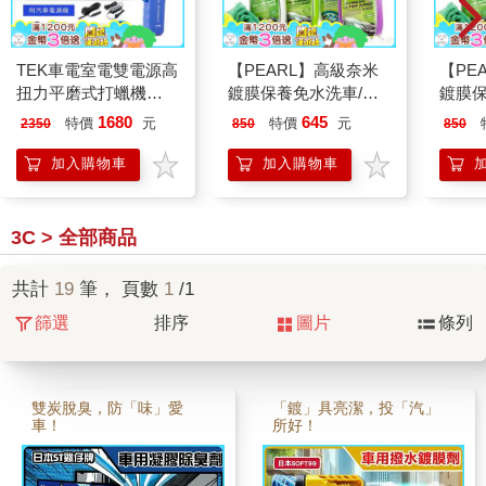
TEK車電室電雙電源高
【PEARL】高級奈米
【PE
扭力平磨式打蠟機
鍍膜保養免水洗車/美
鍍膜保
DPW-95（台灣製)
容液系列任選1瓶
容液系
1680
645
特價
元
特價
元
2350
850
850
(550ml/瓶)(加贈Pro超
(550
細纖維1條)
細纖維
加入購物車
加入購物車
3C > 全部商品
共計
19
筆， 頁數
1
/1
篩選
排序
圖片
條列
雙炭脫臭，防「味」愛
「鍍」具亮潔，投「汽」
車！
所好！