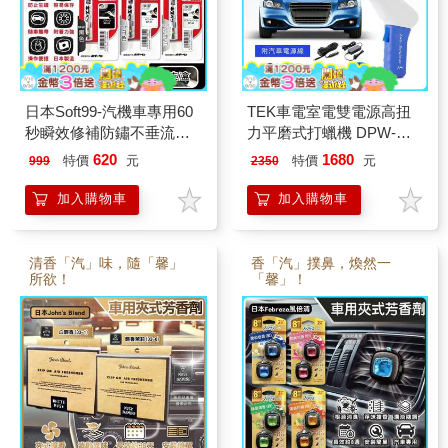
日本Soft99-汽機車專用60
TEK車電室電雙電源高扭
秒瞬效修補防鏽不垂流固
力平磨式打蠟機 DPW-
體蠟筆補漆筆1支/盒 (車子
95（台灣製)
620
1680
特價
元
特價
元
999
2350
烤漆剝落快速補色/多款色
號塗補隱藏刮傷痕/汽車美
加入購物車
加入購物車
容修護防止生鏽)
清香「汽」味，隨「馨」
香「汽」撲鼻，煥然一
所欲！
「馨」！