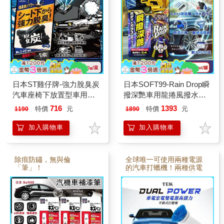
日本ST雞仔牌-強力脫臭炭
日本SOFT99-Rain Drop瞬
汽車座椅下放置型車用凝
撥深艷車用龍捲風撥水鍍
膠除臭劑200g/藍盒(車內靜
膜劑300ml/罐-W536(耐久
716
1393
特價
元
特價
元
1190
1890
置吸附淨味盒/車載空氣清
約150天/DIY汽車保養驅水
新消臭凍/備長炭活性碳除
噴霧/車漆增亮劑/後照鏡車
加入購物車
加入購物車
空調食物異味)
窗抗汙防水痕)
除痕防鏽，無與倫
全球唯一可使用兩種電源
「筆」！
的汽車打蠟機！兩種供電
方式讓你依現場狀況選擇
適當的電力來源。