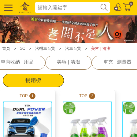
0
首頁
＞
3C
＞
汽機車百貨
＞
汽車百貨
＞
美容 | 清潔
車內收納 | 用品
美容 | 清潔
車充 | 測量器
暢銷榜
TOP
TOP
1
2