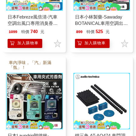
日本Febreze風倍清-汽車
日本小林製藥-Sawaday
空調出風口專用消臭香氛
BOTANICAL車用空調出風
夾式空氣芳香劑2.4mlx2入/
口專用夾式芳香劑6ml/盒
740
525
特價
元
特價
元
1099
899
盒(車用擴香劑/車內清新去
(汽車清新擴香器/卡扣式車
味留香/濃淡可調節/長效約
載香氛/除臭味皮革食物異
加入購物車
加入購物車
6週)
味/長效馨香約30天)
車內淨味，「汽」新滿
「氛」！
日本Laundrin朗德林-
鐵三角 AT-AQ474 車門調