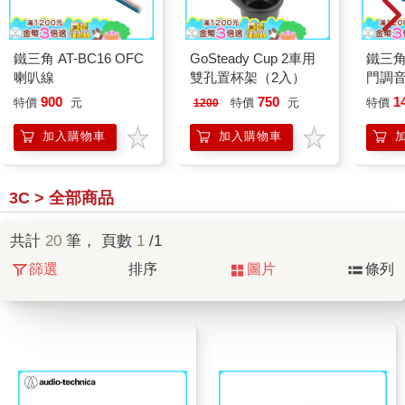
鐵三角 AT-BC16 OFC
GoSteady Cup 2車用
鐵三角 
喇叭線
雙孔置杯架（2入）
門調
900
750
1
特價
元
特價
元
特價
1200
加入購物車
加入購物車
3C > 全部商品
共計
20
筆， 頁數
1
/1
篩選
排序
圖片
條列