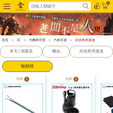
0
首頁
＞
3C
＞
汽機車百貨
＞
汽車百貨
＞
其他車用週邊
車充 | 測量器
機油
其他車用週邊
暢銷榜
TOP
TOP
1
2