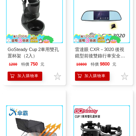
GoSteady Cup 2車用雙孔
雷達眼 CXR－3020 後視
置杯架（2入）
鏡型前後雙錄行車安全警
示器（內附16G TF卡）
750
9800
特價
元
特價
元
1200
10800
加入購物車
加入購物車