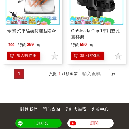
傘霸 汽車隔熱防曬遮陽傘
GoSteady Cup 1車用雙孔
置杯架
299
580
特價
元
特價
元
799
加入購物車
加入購物車
1
頁數
1
/1
移至第
頁
關於我們
門市查詢
分紅大聯盟
客服中心
加好友
訂閱