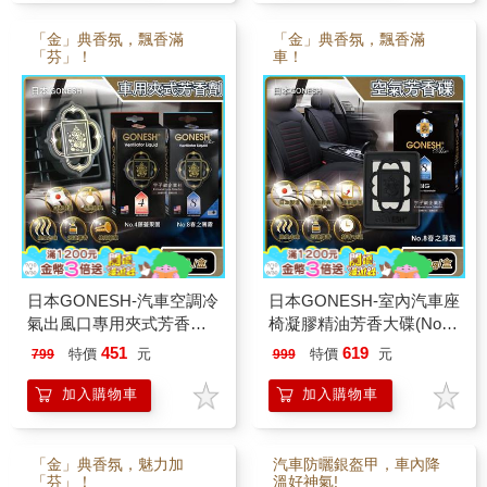
「金」典香氛，飄香滿
「金」典香氛，飄香滿
「芬」！
車！
日本GONESH-汽車空調冷
日本GONESH-室內汽車座
氣出風口專用夾式芳香劑1
椅凝膠精油芳香大碟(No.8
入/盒(室內持久芳香型)
春之薄霧) 180g/盒(內附雙
451
619
特價
元
特價
元
799
999
面膠1入)
加入購物車
加入購物車
「金」典香氛，魅力加
汽車防曬銀盔甲，車內降
「芬」！
溫好神氣!