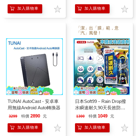
加入購物車
加入購物車
「潔」出「膜」範，意
「汽」風發！
TUNAI AutoCast - 安卓車
日本Soft99－Rain Drop撥
用無線Android Auto轉換器
水瞬速耐久90天長效防污
車體玻璃鍍膜劑（W310）
2890
1049
特價
元
特價
元
3299
1300
300ml/噴槍瓶
加入購物車
加入購物車