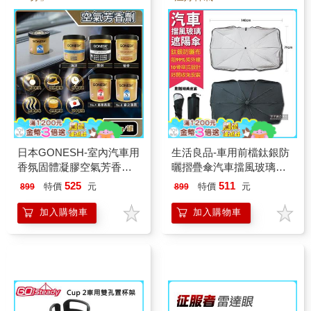
日本GONESH-室內汽車用
生活良品-車用前檔鈦銀防
香氛固體凝膠空氣芳香劑
曬摺疊傘汽車擋風玻璃遮
78g/罐
陽板(附皮質傘套)
525
511
特價
元
特價
元
899
899
加入購物車
加入購物車