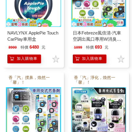
NAVLYNX ApplePie Touch
日本Febreze風倍清-汽車
CarPlay車用盒
空調出風口專用W消臭香
氛夾式空氣芳香劑2mlx2
6480
693
特價
元
特價
元
8900
1099
入/盒(濃淡可調30天長效)
加入購物車
加入購物車
香「汽」撲鼻，煥然一
香「汽」淨化，煥然一
「馨」！
「馨」！