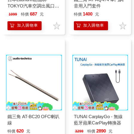
TOKYO汽車空調出風口專
音用入門套件
用夾式消臭芳香劑1入/袋
687
1400
特價
元
特價
元
1099
(車用清新擴香劑/質感車載
香氛環/淨化車內異味食物
加入購物車
加入購物車
味/持久馨香約30天)
鐵三角 AT-BC20 OFC喇叭
TUNAI CarplayGo - 無線
線
藍牙蘋果CarPlay轉換器
620
2890
特價
元
特價
元
3299