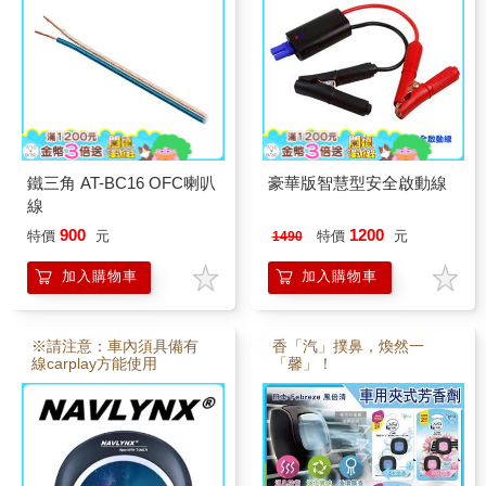
鐵三角 AT-BC16 OFC喇叭
豪華版智慧型安全啟動線
線
900
1200
特價
元
特價
元
1490
加入購物車
加入購物車
※請注意：車內須具備有
香「汽」撲鼻，煥然一
線carplay方能使用
「馨」！