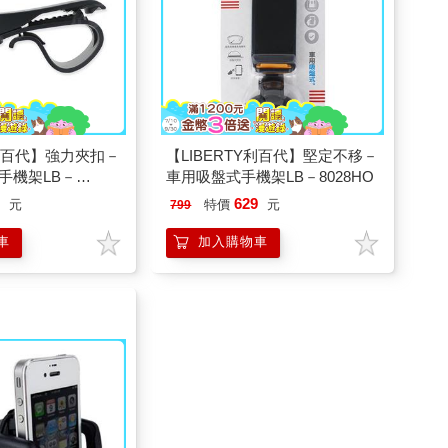
Y利百代】強力夾扣－
【LIBERTY利百代】堅定不移－
手機架LB－
車用吸盤式手機架LB－8028HO
9
629
元
特價
元
799
車
加入購物車