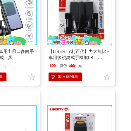
T50車用出風口多向手
【LIBERTY利百代】力大無比－
式－黑
車用後視鏡式手機架LB－
8024HO
9
559
元
特價
元
699
車
加入購物車