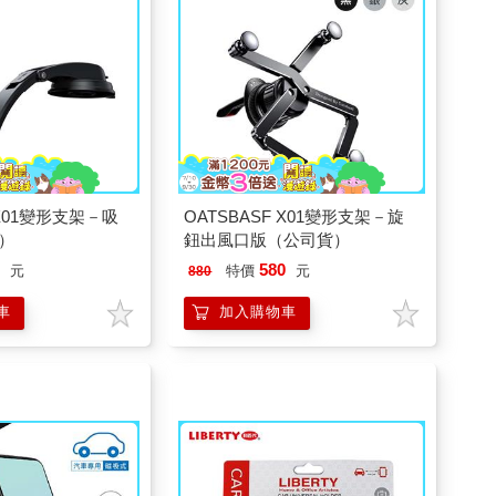
 X01變形支架－吸
OATSBASF X01變形支架－旋
）
鈕出風口版（公司貨）
0
580
元
特價
元
880
車
加入購物車