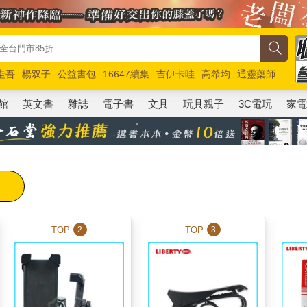
圭吾
楊双子
公益書包
16647續集
吉伊卡哇
高希均
通靈藥師
路邊攤新作
馬斯克
玩具總動員5
超慢跑
館
英文書
雜誌
電子書
文具
玩具親子
3C電玩
家
TOP
TOP
2
3