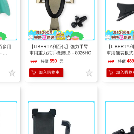
輕巧多用－
【LIBERTY利百代】強力手臂－
【LIBERT
－
車用重力式手機架LB－8026HO
車用儀表板式
8027HO
559
48
特價
元
特價
699
669
加入購物車
加入購物