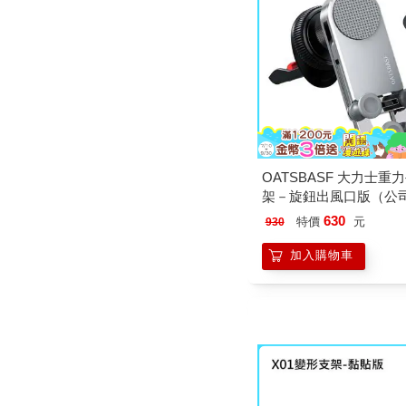
OATSBASF 大力士重
架－旋鈕出風口版（公
630
特價
元
930
加入購物車