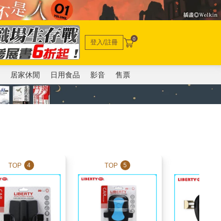
0
登入/註冊
電
居家休閒
日用食品
影音
售票
TOP
TOP
TOP
4
5