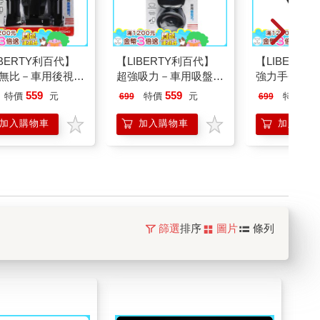
IBERTY利百代】
【LIBERTY利百代】
【LIBERT
無比－車用後視鏡
超強吸力－車用吸盤式
強力手臂－車
機架LB－8024HO
手機架LB－8029HO
手機架LB－80
559
559
55
特價
元
特價
元
特價
699
699
加入購物車
加入購物車
加入購物
篩選
排序
圖片
條列