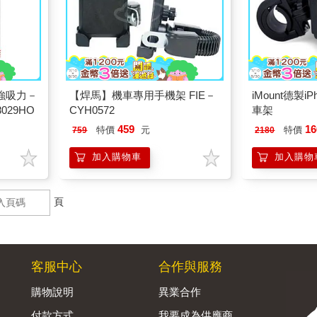
超強吸力－
【焊馬】機車專用手機架 FIE－
iMount德製i
29HO
CYH0572
車架
459
16
特價
元
特價
759
2180
加入購物車
加入購物
頁
客服中心
合作與服務
購物說明
異業合作
付款方式
我要成為供應商