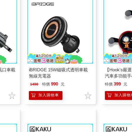
出風口車載
iBRIDGE 15W磁吸式透明車載
【Hook's嚴
無線充電器
汽車多功能手
990
399
特價
元
特價
元
1490
加入購物車
加入購物