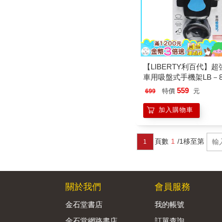
【LIBERTY利百代】
車用吸盤式手機架LB－80
559
特價
元
699
加入購物車
頁數
1
/1
移至第
1
關於我們
會員服務
金石堂書店
我的帳號
金石堂網路書店
訂單查詢