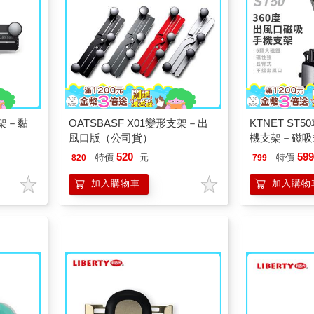
支架－黏
OATSBASF X01變形支架－出
KTNET S
風口版（公司貨）
機支架－磁吸
520
59
特價
元
特價
820
799
加入購物車
加入購物