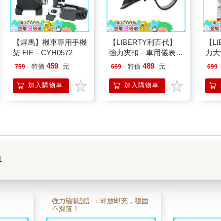
【焊馬】機車專用手機
【LIBERTY利百代】
【L
架 FIE－CYH0572
強力夾扣－車用儀表板
力大
式手機架LB－8027HO
式手
459
489
特價
元
特價
元
759
669
699
加入購物車
加入購物車
1
強力磁吸設計：即放即充，穩固
不滑落！