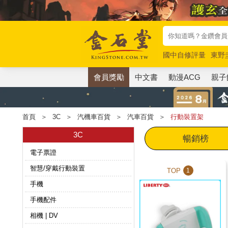
國中自修評量
東野
唯紅花綻放
奧德賽
會員獎勵
中文書
動漫ACG
親子
首頁
＞
3C
＞
汽機車百貨
＞
汽車百貨
＞
行動裝置架
3C
暢銷榜
電子票證
智慧/穿戴行動裝置
TOP
1
手機
手機配件
相機 | DV