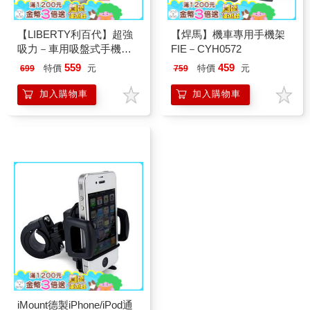
【LIBERTY利百代】超強
【焊馬】機車專用手機架
吸力－車用吸盤式手機架
FIE－CYH0572
LB－8029HO
559
459
特價
元
特價
元
699
759
加入購物車
加入購物車
iMount德製iPhone/iPod通