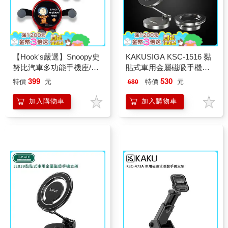
【Hook's嚴選】Snoopy史
KAKUSIGA KSC-1516 黏
努比汽車多功能手機座/導
貼式車用金屬磁吸手機支
航支架
架(公司貨)
399
530
特價
元
特價
元
680
加入購物車
加入購物車