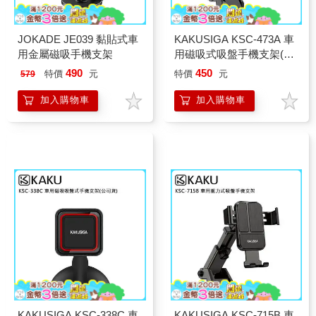
JOKADE JE039 黏貼式車
KAKUSIGA KSC-473A 車
用金屬磁吸手機支架
用磁吸式吸盤手機支架(公
司貨)-可伸縮
490
450
特價
元
特價
元
579
加入購物車
加入購物車
KAKUSIGA KSC-338C 車
KAKUSIGA KSC-715B 車