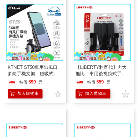
KTNET ST50車用出風口
【LIBERTY利百代】力大
多向手機支架－磁吸式－
無比－車用後視鏡式手機
黑
架LB－8024HO
599
559
特價
元
特價
元
799
699
加入購物車
加入購物車