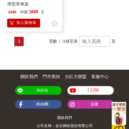
用型單車架
1669
特價
元
2180
加入購物車
1
頁數
1
/1
移至第
頁
關於我們
門市查詢
分紅大聯盟
客服中心
加好友
訂閱
粉絲團
追蹤
聯絡我們
公司名稱：金石網絡股份有限公司