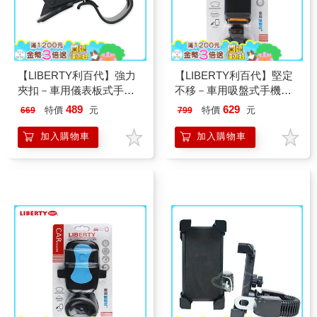
【LIBERTY利百代】強力
【LIBERTY利百代】堅定
夾扣－車用儀表板式手機
不移－車用吸盤式手機架
架LB－8027HO
LB－8028HO
489
629
特價
元
特價
元
669
799
加入購物車
加入購物車