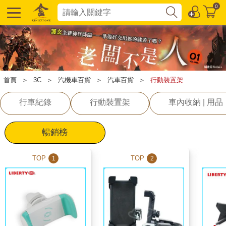
0
首頁
＞
3C
＞
汽機車百貨
＞
汽車百貨
＞
行動裝置架
行車紀錄
行動裝置架
車內收納 | 用品
暢銷榜
TOP
TOP
1
2