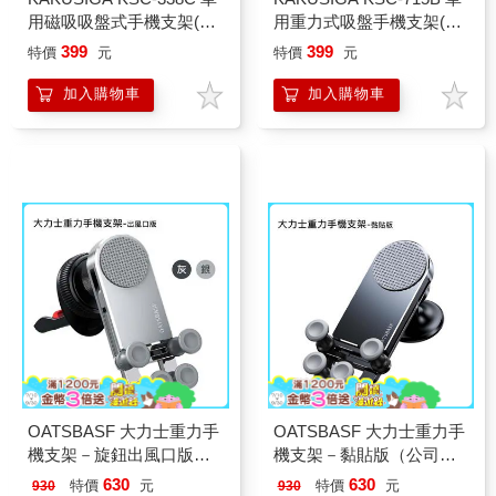
用磁吸吸盤式手機支架(公
用重力式吸盤手機支架(公
司貨)
司貨)-可伸縮
399
399
特價
元
特價
元
加入購物車
加入購物車
OATSBASF 大力士重力手
OATSBASF 大力士重力手
機支架－旋鈕出風口版
機支架－黏貼版（公司
（公司貨）
貨）
630
630
特價
元
特價
元
930
930