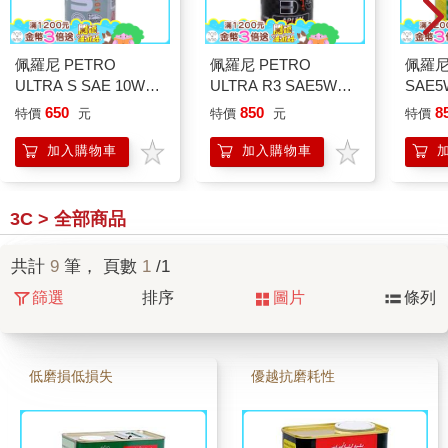
佩羅尼 PETRO
佩羅尼 PETRO
佩羅尼U
ULTRA S SAE 10W－
ULTRA R3 SAE5W－
SAE5
40
50
650
850
8
特價
元
特價
元
特價
加入購物車
加入購物車
3C > 全部商品
共計
9
筆， 頁數
1
/1
篩選
排序
圖片
條列
低磨損低損失
優越抗磨耗性