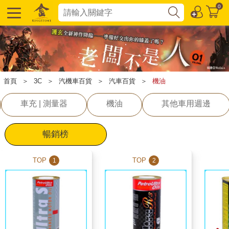
0
首頁
＞
3C
＞
汽機車百貨
＞
汽車百貨
＞
機油
車充 | 測量器
機油
其他車用週邊
暢銷榜
TOP
TOP
1
2