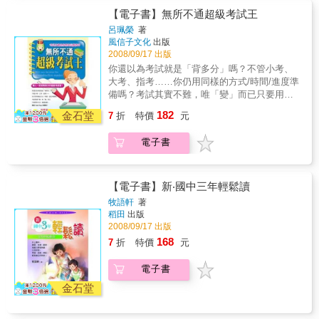
改變。Disc 2 希望閱讀計畫紀錄片遇見未來
【電子書】無所不通超級考試王
推手——閱讀典範教師為孩子點亮閱讀明燈，
呂珮榮
著
驅散知識迷霧！全台灣各地教育現場，有一群
風信子文化
出版
積極、熱情、認真的閱讀典範教師，他們用熱
2008/09/17 出版
情與毅力推動閱讀，如同陽光般驅散知識迷
你還以為考試就是「背多分」嗎？不管小考、
霧，透過一點一滴的巧思與創意，讓希望閱讀
大考、指考……你仍用同樣的方式/時間/進度準
打破地理限制，跨越書本的疆界，改變每一個
備嗎？考試其實不難，唯「變」而已只要用對
孩子的生命。在他們的努力之下，台灣的閱讀
方法、讀通訣竅，高分 High Pass非夢事！一
運動，將得以跨越障礙，邁向新的里程！本書
182
金石堂
7
折
特價
元
試定終身的遴選標準，你害怕嗎？人生因為零
特色天下雜誌教育基金會這幾年舉辦多場國際
點幾分而天差地別，你服氣嗎？將青春汲汲營
教育論壇，導入國外閱讀政策、教學、典範教
電子書
營於考試迴圈中，你甘心嗎？Just Stop!從現在
師案例，並把活動內容製作成行動手冊、紀錄
起，你可以有更好的安排，讓自己擺脫考試的
片，收錄在【閱讀，動起來系列】中，希望藉
烏煙瘴氣，輕鬆達陣，高分制霸！Chance 1-超
此點燃教育熱情，讓所有關心台灣教育的人士
速複習，循序引導你攻破短、中、長程考試關
【電子書】新‧國中三年輕鬆讀
能從中汲取養分，貢獻創意，一起攜手改革我
卡Chance 2-應試對策122招，招招命中應考核
們的教育現場。關於《閱讀，動起來3：閱讀力
牧語軒
著
心Chance 3-中英寫作祕訣全收錄，練出你的生
實戰關鍵》在這次閱讀力專書中，將更完整呈
稻田
出版
花妙筆Chance 4-上課訣竅傾囊相授，制訂專屬
現「閱讀力」的核心意義，讓家長、教師、教
2008/09/17 出版
的教戰守策Chance 5-預習→上課→複習金三
育工作者與決策者，都能更明白，「閱讀
168
7
折
特價
元
角，讓你贏佔先機
力」，不是追求「標準答案的閱讀測驗得高
分」，不是比賽「誰讀得比較多本」，不是
電子書
「花俏的公關活動」；世界先進國家如此努力
金石堂
推動閱讀，乃是因為，閱讀力，關乎獨立思考
與判斷能力、是終身適用的自學能力，也是得
以陪伴、療癒個人心靈的美好習慣。★本套產