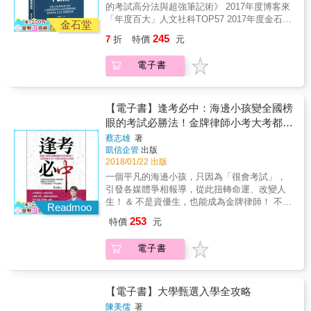
學教授最想看的亮點4.高一到高三生通通適
的考試高分法與超強筆記術》 2017年度博客來
動，發掘興趣，豐富課外經歷。 & ◎全新升
用，全項目範例一應俱全
「年度百大」人文社科TOP57 2017年度金石堂
級！讀書考試必勝讀書法 ▲找出考不好、讀書
金石堂
「年度百大」心理勵志TOP29 & 108新課綱重
力不從心的根本原因，對症下藥。 ▲讀書不一
245
7
折
特價
元
大變革！ 高中生必看的讀書筆記祕笈，讓你讀
定坐在書桌前，善用數位學習，把握零碎時
好書、拿高分，前進夢想志願！ & ◎新舊課綱
間。 ▲理解課本的核心概念、不死背，考試才
電子書
哪裡不同？帶你深入剖析 ▲納入「高中學習歷
能舉一反三。 ▲加強閱讀訓練，增進理解力，
程檔案」，在校表現也很重要。 ▲必修課調
提升答題速度。 & ◎徹底活用！上課、生活都
降，選修課增加，重視自主學習。 ▲學測、指
好用的筆記術 ▲子彈筆記術：即時註記解題關
考採計科目減少，個人申請、繁星計畫時程延
【電子書】逢考必中：海邊小孩變全國榜
鍵、概念，複習事半功倍。 ▲心智圖：整理不
後。 ▲大考趨勢題目變長、範圍變廣，注重實
眼的考試必勝法！金牌律師小考大考都在
同章節的龐雜概念、課外創意發想。 ▲階層式
作與實驗。 & ◎針對新課綱，量身打造應戰技
筆記法：將同一章節的細節分門別類。 ▲康乃
用的高分寶典
蔡志雄
著
巧 ▲穩定校內成績，從進高中第一天，競賽就
爾筆記法：整理上課補充的零碎內容。 & 針對
凱信企管
出版
已經開始。 ▲每次段考都要訂計畫表，檢討缺
108新課綱，提供學生最詳細、堅實的備戰計畫
2018/01/22 出版
失，朝目標分數前進。 ▲選修目標科系相關領
告訴家長陪伴考生、促進溝通的寶貴建議 一起
一個平凡的海邊小孩，只因為「很會考試」，
域課程，預先累積實力。 ▲積極參加課外活
朝理想目標邁進！
引發各媒體爭相報導，從此扭轉命運、改變人
動，發掘興趣，豐富課外經歷。 & ◎全新升
生！ & 不是資優生，也能成為金牌律師！ 不是
級！讀書考試必勝讀書法 ▲找出考不好、讀書
Readmoo
考科樣樣強，也能高中全國榜眼！！ 給 不論
力不從心的根本原因，對症下藥。 ▲讀書不一
253
特價
元
小考、大考，都想要考上的你、照著做，一定
定坐在書桌前，善用數位學習，把握零碎時
能考上！ 書念懂了，本書讓你不白費力氣，一
間。 ▲理解課本的核心概念、不死背，考試才
電子書
定能考上； 書念不懂的，本書教你只要會考
能舉一反三。 ▲加強閱讀訓練，增進理解力，
試，一樣能考上！ &rarr;「考試技巧」是重大關
提升答題速度。 & ◎徹底活用！上課、生活都
鍵 & 有效讀書法ｘ考試高分術 想要一次就考
好用的筆記術 ▲子彈筆記術：即時註記解題關
上、想要兒女代代出狀元， 你，一定不能錯過
【電子書】大學甄選入學全攻略
鍵、概念，複習事半功倍。 ▲心智圖：整理不
這一本考試勝經！ & 這本書，讓你破釜沉舟的
同章節的龐雜概念、課外創意發想。 ▲階層式
陳美儒
著