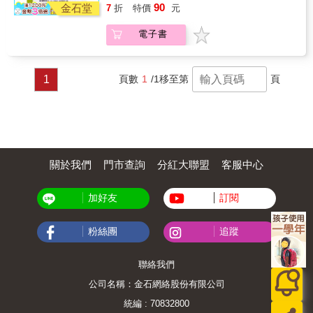
輕鬆愉快的學習氣氛。兩者差距之大，雖不致
90
金石堂
7
折
特價
元
判若雲泥，卻也懸殊頗大。 試想，臺灣的老
師上課，所講求的無非是循規蹈矩，一絲不
電子書
茍，這種照本宣科的做法，易使學生產生一種
空虛，貧乏和無所適從的感覺。和臺灣學生截
然不同的是，美國學生自小便養成了自動求知
的好習慣，其原因所在，便是台灣和歐美的教
1
頁數
1
/1
移至第
頁
育體制截然不同。 究其所以，臺灣學生所缺
乏的這種自動自發的學習精神，應該要如何來
培養呢？是否該大刀闊斧的改革僵化定型的教
育體制，抑或在現有的教育體制中，技巧性的
改變學習方法，使莘莘學子能化被動為主動，
激發和拓展出自己的無限潛能。 本書旨在分門
別類的介紹給大家所有能夠輕鬆愉快且有效學
關於我們
門市查詢
分紅大聯盟
客服中心
習的各種方法，希望勇於嚐試的讀者們能截長
補短，全力以赴，必能對您的學生生涯產生莫
加好友
訂閱
大的幫助和深遠的影響。
粉絲團
追蹤
聯絡我們
公司名稱：金石網絡股份有限公司
統編 : 70832800