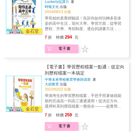
更多時間，而是一套跑出成績的「學習架
Luckerly拉課力
著
記錄學習歷程的功能；也成立了Luckerly拉課力
時報文化
出版
構」。 工程邏輯 × 大腦科學3大關鍵技 STEP1
部落格，期許藉由經驗分享及傳承，幫助學生
2024/08/13 出版
有效記憶：建立能隨時提取的「資料庫」，而
適應高中教育的重大變革。本書作者是「新課
非背到麻木的暫存檔。 STEP2 得分效率：切
學長姐的真實經驗談！告訴你如何玩轉多彩多
綱先鋒隊」的學長姐，是親身經歷108課綱第
割學習節奏，善用零碎時間與睡前黃金時段。
姿的高中生活，迎向大學。學習方面，從學習
一、二屆的學生，所以理解學生的困惑與迷
STEP3 身心最佳化：用科學阻斷焦慮迴路，解
歷程、升學、考招制度、適合的讀書方法，無
茫。此書精選Luckerly拉課力部落格中的文章，
金石堂
決讀書倦怠與考場失常。 33招可拆解、可追
一不談；生活方面，會教你如何安排時間、管
並增添一些限定內容，依照時間順序，介紹高
294
7
折
特價
元
蹤、可累積的學習菜單，找到你的那一招，1年
理情緒、參加課外活動、交友及戀愛，除了好
中各階段會碰到的任務與挑戰，除了整理課綱
內逆轉成績！ 〔專注力不足〕切換學習法、慣
好學習，也能過著身心健康，快樂舒適的學生
制度，也會分享關於學習歷程製作、讀書方
電子書
性學習法…… 〔倦怠〕專注力強化法、睡眠管
生活！從高一到高三，都適用閱讀的一本書。
法、升學準備等相關經驗。本書的發想與構
理法…… 〔記不牢〕分組記憶法、插隊記憶
108課綱已實施五屆，市面上已經有許多對108
思，來自學長姐想要幫助學弟妹的熱心，實際
法、記憶宮殿…… 〔效率低落〕考題分析、作
課綱觀察、討論的出版品，但是沒有一本書是
走過這條升學路，才明白學生會面臨哪些困
息檢視…… 透過重建系統，擺脫「讀後迷茫、
完全以「學生」的角度出發。因此，賦能港科
【電子書】學習歷程檔案一點通：從定向
惑、真正需要什麼樣的引導。雖然這是一本為
只有天才適用」的無力感，突破撞牆，成績動
技除了開發出自主學習工具Lucker App，有各
到歷程檔案一本搞定
高中職生所寫的書，但也同樣適合家長與老師
起來。 用對方法，就能拿高分！◆◆絕對高分
種自主學習活動的資訊可供查找，以及製作與
閱讀，可以透過本書更好地了解學生的需求。
中華未來學校教育學會師資群
著
推薦◆◆延首男博士將資工的「邏輯架構」與
記錄學習歷程的功能；也成立了Luckerly拉課力
此書不只是工具書，亦是一本體現當代高中生
大碩教育
出版
醫學的「大腦科學」完美結合，把痛苦的死背
部落格，期許藉由經驗分享及傳承，幫助學生
對教育制度理解的書。期待本書能夠鼓勵更多
2022/02/22 出版
轉化為高效的系統運作。對於在資訊海中掙
適應高中教育的重大變革。本書作者是「新課
學生將自己獨一無二的學習經驗分享出來，臺
學測考生的學習歷程檔案，手把手照著做就能
扎、努力卻看不見成效的考生來說，這本書提
綱先鋒隊」的學長姐，是親身經歷108課綱第
灣的教育與學習環境可以在不斷的交流與傳承
順利完成高一到高三通通適用！從決定方向、
供的33招應考模組，正是重塑學習節奏、逆轉
一、二屆的學生，所以理解學生的困惑與迷
中，得到更多啟發與成長。●遊戲開始：上高中
選擇科系到撰寫檔案一應俱全———超實用撰
成績的關鍵手術刀！————「周博教你高效
茫。此書精選Luckerly拉課力部落格中的文章，
金石堂
了！介紹普通高中及高中特殊班、七年一貫
寫範例，大學教授最在意的錄取重點都在這
閱讀做筆記」粉絲團版主、閱讀與學習策略專
並增添一些限定內容，依照時間順序，介紹高
259
7
折
特價
元
制、新課綱等等，準備進入多彩多姿的高中生
裡！———課程學習成果該怎麼做？多元表現
家 周博我見過太多學生把苦讀當信仰，卻不知
中各階段會碰到的任務與挑戰，除了整理課綱
活！●遊戲中的十大關卡：介紹高中生活中會遇
又該做什麼？大學教授審查時，到底想看到什
道自己在做無效努力。我們缺少的從來不是更
制度，也會分享關於學習歷程製作、讀書方
電子書
到的十大關卡，並提供破關秘訣。除了學習相
麼重點？製作學習歷程檔案似乎變成一件麻煩
多的讀書時間，而是一套真正有效的學習系
法、升學準備等相關經驗。本書的發想與構
關的秘訣，像是讀書方法及技巧、如何製作學