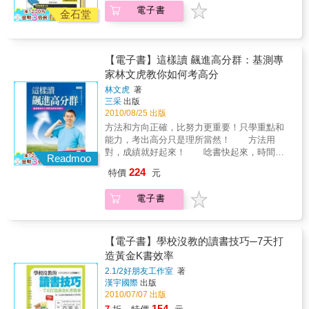
聽講與做筆記，雖然辛苦，但有甜美代價。」
處。◎統整性表格清楚歸納狀元們各科的學習
電子書
臺中高中楊博亞：「數學重視觀念理解，自己
金石堂
重要方法、滿分祕密，從中吸收有效的學習
寫『大觀念筆記』，考前再練習各類題型。」
法。滿分狀元們的十大滿分祕笈：1. 作息正
武陵高中黃筑煙：「建議各科分別集中一本整
常，絕不熬夜。2. 課前預習、課中專心、課後
理所有重點，利用便利貼，可以補充重點。必
複習加練習。3. 訂定目標及讀書計畫，努力朝
【電子書】這樣讀 飆進高分群：基測專
考的內容，用折頁提醒自己。」彰化高中張佑
目標前進。4. 時間分配有策略，善用零散時間
家林文虎教你如何考高分
瀚：「自製歷史筆記，畫出橫向編年紀事的圖
學習。5. 找出最適合自己的學習方法、讀書環
表，以不同顏色標示中西方歷史大事，一目了
林文虎
著
境。6. 保握自己的強項科目，不輕言放棄自己
然。」本書特色：◎十六位大學學測滿級分高
三采
出版
的弱項科目，學習遇到問題一定趕快理解。7.
中生，有效準備各科的方法，和記筆記的獨門
2010/08/25 出版
勤做筆記，把知識圖表化，用不同色筆清楚分
妙招。鎮◎十六對不同社經狀況的滿分狀元父
方法和方向正確，比努力更重要！只學重點和
層重點。8. 熟練各式題型，勤寫考古題可快速
母們，傳授獨家教養祕訣。◎政大教授、建中
能力，考出高分只是理所當然！ 方法用
抓出重點。9. 多看報紙新聞，接觸時事。10.
師生、永平高中校長的「筆記活用術」，教你
對，成績就好起來！ 唸書快起來，時間就
多一分準備，就多一分機會。「勤作筆記」是
Readmoo
寫好筆記的方法及觀念，一探學習筆記的妙
多出來！ 要求孩子一直練習考題，把時間
好的學習方式，可惜市面上這麼多筆記書，卻
224
特價
元
處。◎統整性表格清楚歸納狀元們各科的學習
都拿來反覆背誦， 只能讓孩子在小考、模
少有一本是以台灣學子為主題的筆記法。聯合
重要方法、滿分祕密，從中吸收有效的學習
考考出好分數， 一旦孩子上了大考場，那
報記者走訪全臺十六位99年大學學測滿級分的
電子書
法。滿分狀元們的十大滿分祕笈：1. 作息正
些準備就未必有用了！ 林文虎老師的方
高中生，獨家分享他們的學習歷程、習慣、各
常，絕不熬夜。2. 課前預習、課中專心、課後
法， 能幫助孩子學會推理、分析、歸
科目有效的準備方法，和做筆記的獨門妙招。
複習加練習。3. 訂定目標及讀書計畫，努力朝
納， 以後孩子不管遇到什麼樣的考題或文
量身打造的《滿分狀元筆記本》絕對是一本專
目標前進。4. 時間分配有策略，善用零散時間
章， 完全都難不倒他們！本書特色 釐
【電子書】學校沒教的讀書技巧─7天打
門為臺灣學子設計的學習筆記書提供青年學子
學習。5. 找出最適合自己的學習方法、讀書環
清大考的考題本質，讓所有準備考試的孩子不
造黃金K書效率
們更多學習法，讓學生更快找到屬於自己的讀
境。6. 保握自己的強項科目，不輕言放棄自己
再盲目準備而能確認目標。 總括林文虎老
書方法，重新檢視自己的學習方式，進而愛上
2.1/2好朋友工作室
著
的弱項科目，學習遇到問題一定趕快理解。7.
師的高分學習法，掌握面對學習與考試的制勝
學習。
漢宇國際
出版
勤做筆記，把知識圖表化，用不同色筆清楚分
先機 無論是面對考題或是面對課本，招式
2010/07/07 出版
層重點。8. 熟練各式題型，勤寫考古題可快速
使出來，無往不利。
154