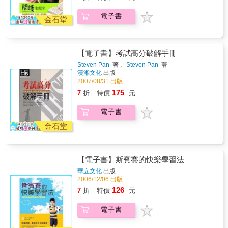
數。 ☆讓孩子得高分的心理戰術 ☆父母考前禁
刺。‧ 學習必須主動，主動閱讀、主動發問。
忌 ☆如何幫助孩子克服考試焦慮 ☆時間管理的
電子書
竅門 ☆王牌的家庭教育 ☆讓孩子得高分的智慧
金石堂
☆孩子身心健康大行動 ☆選填志願的招術 ☆讓
孩子得高分的應考技巧
【電子書】考試高分破解手冊
Steven Pan
著 、
Steven Pan
著
漢湘文化
出版
2007/08/31 出版
175
7
折
特價
元
電子書
金石堂
【電子書】斯賓賽的快樂學習法
華立文化
出版
2006/12/06 出版
126
7
折
特價
元
電子書