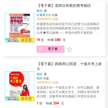
品包含一本專書，以及雙紀錄片DVD：《閱讀
【電子書】老師沒有教的應考秘訣
力實戰關鍵》閱讀，改變的力量．2008國際閱
陳光
著
讀教育論壇紀錄片遇見未來推手——閱讀典範
紅蕃薯文化
出版
教師．2009希望閱讀計畫紀錄片
2008/09/03 出版
本書要告訴你如何提升自己的實力以及策略訣
竅使你在考試時能夠將實力百分之二百的發揮
出來◆禁忌種種——考場中絕對不能犯的「錯
誤」 ◆心理博弈——會「放」才會贏 ◆運籌帷
190
金石堂
79
折
特價
元
幄——答題過程的相關技巧 ◆精打細算——合
理分配考試時間 ◆動筆之前——頭腦冷靜慎思
電子書
考 ◆慧眼破關——避免陷入題目陷阱 ◆起死回
生——答錯題後的補救方法 ◆高分戰術——把
考場多餘時間轉化為分數 考場也和體育競
技賽場上一樣，既然面臨大考時，大家都會顯
【電子書】媽媽用心陪讀，十個月考上政
得有些不安，那麼，如果你能排除壓力，減少
大
不安的成分，你獲得勝算的把握就會大大的增
稻田
著
加。而如果你過度的緊張和恐懼的話，往往就
稻田
出版
會不戰自敗。所以，使自己保持良好的狀態，
2008/05/22 出版
你就會在心理戰術上佔有優勢，這便是你激發
從認識不到一千個英文單子，到可以翻譯、通
自己、超越自己的秘訣。 本書的策略包
過英檢；從交不出國文作文，到國文拿到指考
括：時間的分配法、答題的秘訣、難題的對付
的頂標，從數學笨笨到連續三年拿到全美高中
方法、檢查的高招等等各方面的考場應對技
金石堂
數學獎。《十個月考上政大》敘述的不是一個
巧。只要學會了這些技巧，你也會成為一流的
154
7
折
特價
元
傳奇，更不是一個天才少女的故事，而是記錄
「應考專家」，你就不會害怕各式各樣的考試