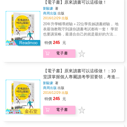
資訊，了解了各家學校的最新變化了嗎？ 大學
馬力，更有動力。 容易分心&rarr;15分鐘速效
【電子書】原來讀書可以這樣做！
第一手情報、成功者告白、要點總整理！不管
甄選入學管道變了又變，制度改了又改，多元
專心術、精神狀態選讀法&hellip;&hellip;幫你快
劉駿豪
著
是臨場實況、面試題目、特殊情境、趨勢發
化入學雖然增加了考生們錄取的機會，不過其
速集中精神，發揮讀書神效。 時間有限&rarr;一
商周出版
出版
展、加分妙招等等，絕對值得參考，讓你一本
中的過程也相當複雜，別說十七、八歲的年輕
科一本、資料分類閱讀術&hellip;&hellip;不讓你
2016/12/29 出版
掌握最新的考情變化與情境預測。 此外，針對
孩子困惑，就連家長們往往也只能在一旁乾著
浪費一分一秒，念書又快又有效率。 意志不堅
20年升學輔導經驗＋22位學長姊讀書經驗， 地
近年來逐漸成為入學管道主流的繁星推甄，和
急。 這本書就是要幫助所有的學生、家長與教
&rarr;狠下心離３C、杜絕社交娛樂
表最強教戰守則讓你讀書考試都有一套！ 學習
即將成為正式入學管道的「特殊選才」，老師
師，解除升學的疑慮，了解大學甄選入學最有
&hellip;&hellip;助你壯士斷腕下定決心，心甘情
也要講策略，最適合自己的就是最好的方法，
更整理了最新、最全面的資料，提供給需要的
效的準備方法。 本書除了針對一般甄選入學，
願全心投入。 【額外附贈獨門加分祕技】
而「最好的方法」都是踹出來的！ 想要輕鬆讀
讀者作為參考。 這本書是你通過大學甄選入學
245
羅列從審查資料的師長推薦函、讀書計畫、自
Readmoo
&rarr;矇分排除法、考卷找線索法
特價
元
好書，應試好成績嗎？歡迎加入「同儕學習」
的最佳幫手，甚至日後求學或求職，一生受用
傳、小論文的寫作祕訣，到面試的穿著打扮、
&hellip;&hellip;「考試10祕訣」讓你不會寫的也
～以經驗分享與群組討論，讓讀考教戰專家劉
無窮。全書的寫作風格，清晰有條理，讀來輕
心情調適、眼神電波、臨場應變、模擬演練，
能拿分，考試必勝。 ■圖文詳解＋必用計畫
電子書
駿豪和前輩們用有趣、不八股的10堂課，幫助
鬆愉快，就像精采的「過五關遊戲」，沒有緊
面面俱到。除提供詳細範例與成功者告白，更
表，準備考試萬無一失 考生從準備考試的一開
你找出適合你的最佳讀書法！ 念書抓不到重
張的氣氛，聞不到考場的煙硝味，只有陳美儒
令人驚喜的是，陳美儒老師還整理了近幾年指
始到考上，所有必要的讀書計畫表、圖解學習
點，不擅長整理歸納，總是一錯再錯， 題目看
老師無限的鼓勵、深刻的期許與溫暖的祝福，
導學生的心得，提供豐富的範例、得分祕訣、
大招、進度時程表、應考必 備工具備忘錄
不懂、想不通，課文背不熟，公式單字記不
讓你信心滿滿，迎向勝利！
【電子書】原來讀書可以這樣做！：10
第一手情報、成功者告白、要點總整理！不管
&hellip;&hellip;等等考試全程所需的各種明細表
住， 沒有目標，容易分心，學習偏科
堂課掌握個人專屬讀考學習要領，考進理
是臨場實況、面試題目、特殊情境、趨勢發
格全收錄，想要考上，只要這一本就好。 & ★
&hellip;&hellip;你有這些學習困擾嗎？ 「誰說
想校系
展、加分妙招等等，絕對值得參考，讓你一本
劉駿豪
著
兼顧「生理」與「心理」層面，考試面面俱
讀書要有天分？努力其實比聰明更厲害！」 習
商周出版
出版
掌握最新的考情變化與情境預測。 此外，針對
到。 ■考試全程的心理準備很重要！ 過來人金
慣、環境、學習條件不同，每個人都應該有自
2016/12/29 出版
近年來逐漸成為入學管道主流的繁星推甄，和
牌律師獨家分享多項內功心法，讓你考試前中
己的讀書方法。 是否可以透過一些方式嘗試、
即將成為正式入學管道的「特殊選才」，老師
245
後的身心靈，都能維持最佳狀態 【前期】 考試
特價
元
確認，幫助學習碰壁、讀書不得法、拿不到分
更整理了最新、最全面的資料，提供給需要的
的心理素質不能忽略！「計畫10撇步」教你在
數的學生找到一個出口？創辦得勝者文教、補
讀者作為參考。 這本書是你通過大學甄選入學
投入前，如何心甘情願、讀書不累、掌握優
電子書
教界升學輔導專家劉駿豪，從❶學習準備、❷
金石堂
的最佳幫手，甚至日後求學或求職，一生受用
勢、無後顧之憂的萬全心理準備。 【中期】 讀
教戰技巧、❸學思歷程-學校教／不教我們的
無窮。全書的寫作風格，清晰有條理，讀來輕
書的效率對考試很重要！「念書10大招」分享
事，三個面向切入，以他多年輔導學生的豐富
鬆愉快，就像精采的「過五關遊戲」，沒有緊
怎樣的讀書方法才最有效，不論時間多少，只
經驗，逐一為學生分析、釐清問題點，幫助學