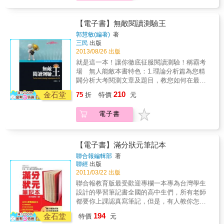
2.內容具備物流管理的基礎知識，可做為物流
管理入門教材，適用於 ●高中職流通管理科、
技專院校流通管理系、行銷流通系學生 ●從事
【電子書】無敵閱讀測驗王
物流倉儲業人員 3.本書內容以豐富的範例來解
郭慧敏(編著)
著
說生硬的理論，生動又極富內涵。讀者依照本
三民
出版
書章節，逐章研習，即可學習到物流管理之精
2013/08/26 出版
神，並可進一步報考「台灣商管教材研發學
就是這一本！讓你徹底征服閱讀測驗！稱霸考
會」之「物流管理」證照。
場 無人能敵本書特色：1.理論分析篇為您精
闢分析大考閱測文章及題目，教您如何在最短
時間內掌握重點、選出正確答案。2.實戰演練
210
金石堂
75
折
特價
元
篇涵蓋歷屆大考及模考試題，讓您透過充分練
習找出自己盲點，克服閱讀測驗的障礙。3.解
電子書
析篇包含文章翻譯及題目分析，並為您剖析答
題關鍵所在，讓您完全掌握閱讀測驗之精髓。
【電子書】滿分狀元筆記本
聯合報編輯部
著
聯經
出版
2011/03/22 出版
聯合報教育版最受歡迎專欄一本專為台灣學生
設計的學習筆記書全國的高中生們，所有老師
都要你上課認真寫筆記，但是，有人教你怎麼
做筆記嗎？這本書，獨家分享如何做筆記的成
194
金石堂
特價
元
功術！教育界名人一致認為：永平高中校長李