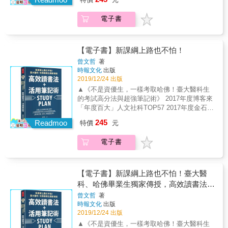
大學科系百百種總令人眼花撩亂，每個科系的
你的讀書計畫，區分出哪些才是真正重要且急
享。●恭喜通關！迎接下一個遊戲：升大學的暑
式，尋找對自己最有利的方式；寫下焦慮，冷
參採項目也不同，在沒有既定範本之下，到底
迫的事，懂得時間管理，先成功一半！ 記憶力
假要如何安排、大學讀書經驗與課外活動分
靜制定短、中、長期計畫，一步一步朝夢想邁
電子書
該如何撰寫反思與動機，成功被大學教授注意
強化之術&gt;&gt;&gt; 死背硬讀難以活用，記
享，安心期待下一個挑戰。【專文推薦】高孟
進！ 從現在開始，讓升學考試事半功倍，更在
到？學習歷程自述沒想像中那麼難！撰寫時抓
憶力是可以訓練的！「聯想法」能方便儲存記
琳 全國高級中等學校教育產業工會理事長陳勇
人生中充分活用！
住「要點」就沒問題。書中根據十八學群擬定
憶，「鏡像記憶法」最適合記圖像；每堂課後
延 國立中興大學附屬高級中學校長、延選好學
十八種學習歷程自述方案，各種寫法任學生挑
用「3點總結法」，加強學習重點，只要用對方
【電子書】新課綱上路也不怕！
頻道主持人王榮春 104人力銀行職涯教育長、
選，模仿範例、思考，最後下筆，你也可以成
法，讀書效率就能激增！ 閱讀寫作技巧培養皿
國立政治大學心理學博士
曾文哲
著
為學習歷程自述小達人。∥ 一本抵三年！帶你
&gt;&gt;&gt; 學習「深度閱讀法」，練習一邊
時報文化
出版
制霸學習歷程檔案，勇闖大學之道無論是高
閱讀、一邊思考，教你正確做標記，更快抓住
2019/12/24 出版
一、高二或高三的學生，皆可根據自身現況使
重點；寫作先從練習口語表達開始，培養課外
▲《不是資優生，一樣考取哈佛！臺大醫科生
用此書，依據不同年級給予詳細建議，從中找
書閱讀習慣，提高閱讀速度與經驗！閱讀寫作
的考試高分法與超強筆記術》 2017年度博客來
出最適合你的靈感與點子吧！高一學生使用此
力提升，才是掌握大考的關鍵！ 一手掌握大考
「年度百大」人文社科TOP57 2017年度金石堂
書即是成功的一半！請使用人格測驗找出志
脈動&gt;&gt;&gt; 根據自己的性格，制定最適
「年度百大」心理勵志TOP29 & 108新課綱重
向，探索意願、發現目標、聚焦，再聚焦！學
245
合的學習目標；研究最新升學管道與入學方
Readmoo
特價
元
大變革！ 高中生必看的讀書筆記祕笈，讓你讀
會自己為「高中三年＋大學四年」做出最好的
式，尋找對自己最有利的方式；寫下焦慮，冷
好書、拿高分，前進夢想志願！ & ◎新舊課綱
打算。高二學生使用此書，優化個人現有檔案
靜制定短、中、長期計畫，一步一步朝夢想邁
電子書
哪裡不同？帶你深入剖析 ▲納入「高中學習歷
內容，持續參與活動、累積經驗，請將經驗按
進！ 從現在開始，讓升學考試事半功倍，更在
程檔案」，在校表現也很重要。 ▲必修課調
書中指引，將個人特質與目標科系緊密結合，
人生中充分活用！
降，選修課增加，重視自主學習。 ▲學測、指
有效提升學習歷程檔案品質。高三學生使用此
考採計科目減少，個人申請、繁星計畫時程延
【電子書】新課綱上路也不怕！臺大醫
書，讓你在提交資料前夕，於學習歷程自述中
後。 ▲大考趨勢題目變長、範圍變廣，注重實
科、哈佛畢業生獨家傳授，高效讀書法＋
寫下神來一筆，請閱書中詳載之學習歷程網站
作與實驗。 & ◎針對新課綱，量身打造應戰技
活用筆記術
使用流程，助你順利送件，拿到理想大學的門
曾文哲
著
巧 ▲穩定校內成績，從進高中第一天，競賽就
票！本書特色1.十六型人格分類測驗，提前找
時報文化
出版
已經開始。 ▲每次段考都要訂計畫表，檢討缺
2019/12/24 出版
到未來升學目標2.大量圖表資訊呈現，深入剖
失，朝目標分數前進。 ▲選修目標科系相關領
析撰寫技巧與要點3.手把手教你撰寫，點出大
▲《不是資優生，一樣考取哈佛！臺大醫科生
域課程，預先累積實力。 ▲積極參加課外活