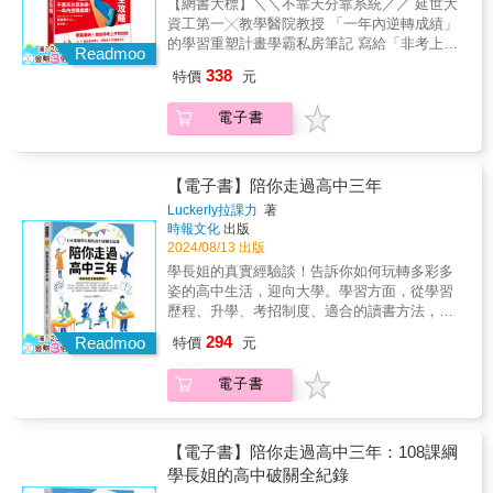
【網書大標】＼＼不靠天分靠系統／／ 延世大
人。------------------------------【關於考試：那些沒
資工第一╳教學醫院教授 「一年內逆轉成績」
人敢說的真相】1. 逆轉勝的策略：成績墊底也
的學習重塑計畫學霸私房筆記 寫給「非考上不
能逆襲頂大名校，證明正確的應考策略能改寫
Readmoo
可」的你【內容簡介】學習的無力，後天學霸
人生。2. 重考生是合法開外掛：這不是失敗，
338
特價
元
也有過…… 延世大學資工科第一名、跨轉醫學
是戰略性選擇，多給自己時間去贏下最終戰
院教授的延首男博士，看似人生勝利組，但也
場。3. 自控人生主導權：別盲從大人，這是個
電子書
曾走過你熟悉的挫折： ➤高中時，靠意志苦撐
人的戰鬥，你要為自己的未來負全責。4. 學歷
電玩沉迷，高三才臨時抱佛腳。雖然擠進延世
是平凡人的保單：不保證人生順遂，卻能在受
大學，卻深刻體會——只靠苦讀，不會有穩定
挫時能重啟希望。5. 獲取「鍍金門票」：名校
的成果。 ➤大學時，導入工程思維 他發現高中
【電子書】陪你走過高中三年
招牌能讓人生的選項翻倍，沒門票，連進場機
那套死背法已不適用，於是嘗試整理筆記、調
會都沒有。6. 備考即心理戰：不只考學力，更
Luckerly拉課力
著
整複習時間、觀察專注狀況，逐漸找到屬於自
時報文化
出版
考驗心理素質。自我對話，決定下一滴汗的價
己的節奏——思考，才是學習的起點。 ➤醫學
2024/08/13 出版
值。7. 選系不是選名氣：別盲信特定科系，應
系，腦科學建立系統 面對海量知識，他以醫學
基於興趣與長遠的目標。8. 高中不是只有考
學長姐的真實經驗談！告訴你如何玩轉多彩多
角度重新審視記憶與專注的科學，建立了「可
試：別讓青春只剩參考書，社團與回憶也是人
姿的高中生活，迎向大學。學習方面，從學習
複製」的學習系統——順應大腦，建立真正的
生的資產。※ 書末附贈「特色大學 TOP5」，
歷程、升學、考招制度、適合的讀書方法，無
高效。 他的YouTube頻道《延首男TV》僅9支
留日選校不踩雷。------------------------------【本書
一不談；生活方面，會教你如何安排時間、管
294
影片即破萬追蹤，如今訂閱人數超過10萬。韓
Readmoo
特價
元
特色】● 真實視角，毫無修飾：直擊社會篩選
理情緒、參加課外活動、交友及戀愛，除了好
國讀者實證回饋：「這不是雞湯，這是備考的
核心，拒絕場面話。● 兼顧策略與視野：不談
好學習，也能過著身心健康，快樂舒適的學生
精密手術。」 如果你正面對—— ◆ 高壓重
電子書
枯燥解題，只談戰略意義，幫你建立長遠的競
生活！從高一到高三，都適用閱讀的一本書。
考：沒有退路 ◆ 公職／國考：錄取率極低 ◆
爭力。● 適讀範圍極廣：考生、家長、社會人
108課綱已實施五屆，市面上已經有許多對108
專業證照：海量資訊地獄 如果你比誰都努力，
士必讀，重新理解社會運作的潛規則。● 心態
課綱觀察、討論的出版品，但是沒有一本書是
卻依然—— ◆ 讀一整天仍記不住（輸入無效）
與實戰並重：提供具體行動思維，讓你的努力
完全以「學生」的角度出發。因此，賦能港科
【電子書】陪你走過高中三年：108課綱
◆ 進度亂永遠讀不完（管理失當） ◆ 碰到考
不再只是盲目。
技除了開發出自主學習工具Lucker App，有各
學長姐的高中破關全紀錄
卷，腦袋一片空白（提取失敗） 你需要的不是
種自主學習活動的資訊可供查找，以及製作與