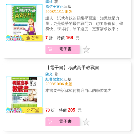
李維
著
年齡層的閱讀問題，提供全方位具體實用的說
心理健康狀態是動態變化的，而非靜止不動
風信子文化
出版
明與建議。陽光從山林間緩緩升起，再頑強的
的，既可以從相對的比較健康變成健康，又可
2008/11/11 出版
寒霧也要驅散，全台灣各地教育現場，有一群
以從相對健康變得不那麼健康。因此，心理健
讓人一試就有效的超級學習通！知識就是力
認真的閱讀教師，用熱情與毅力推動閱讀，如
康與否是反映某一段時間內的特定狀態。我們
量，更是競爭的最佳戰鬥力！想要學得多、學
同陽光般驅散知識迷霧，積極、熱情、認真的
為什麼如此關注同學們的心理健康問題？原因
得快、學得好，除了速度，更要講求效率；本
「典範教師們」，透過一點一滴的巧思與創
很簡單：擁有健康的心理，可以讓你在學習上
書徹底根除讀書1不3沒有弊病：不喜歡、沒動
意，珍貴的教學自省，讓希望閱讀打破地理限
168
應付自如；擁有健康的心理，可以使你坦然的
金石堂
7
折
特價
元
力、沒目標、沒時間，針對學生、進修、上班
制，跨越書本的疆界，改變每一個孩子的生
面對任何壓力；擁有健康的心理，可以幫助你
族全方位升等規劃，六大核心要領，量身打造
命，在他們的努力之下，台灣的閱讀運動，將
處理好人際關係；擁有健康的心理，可以使你
電子書
專屬的學習方法，讓你用對方法、花對力氣，
得以跨越障礙，邁向新的里程！閱讀，就是
在考場上熟練的調整戰術，出奇制勝……等
節能省時，聰明學習，輕鬆倍增A+競爭力！
「自學能力」，也是「思考能力」……學校最
等。
Method 1 確立方向與心態，強化1%的學習天
該做的，是建立一個看完書之後，可以說出來
賦Method 2 掌握黃金時段締造學習高效率
分享、討論的機制。——中央大學學習與語言
【電子書】考試高手教戰書
Method 3 靈活運用讀書訣竅提升學習力
研究所教授 柯華葳國際閱讀教育論壇紀錄片
陳光
著
Method 4 藉助筆記功夫淬煉知識準確度
× 希望閱讀計畫紀錄片雙DVD二件閱讀紀事．
紅蕃薯文化
出版
Method 5 另類思考激發記憶潛能Method 6
點燃教育熱情Disc 1 國際閱讀教育論壇紀錄
2008/10/06 出版
妥善控管個人知識小宇宙
片閱讀，改變的力量以閱讀開啟學生思考，以
本書要告訴你如何提升自己的學習能力
寫作扭轉人生宿命！艾琳．古薇爾以閱讀教會
學生尊重生命、勇於夢想；以寫作帶領他們擁
抱世界、改變一生，寫下動人的「街頭日
205
金石堂
記」。2008年12月，天下雜誌教育基金會邀請
79
折
特價
元
美國中學教師艾琳．古薇爾來台傳遞教育熱情
的火種，分享她的閱讀教育的策略與做法，看
電子書
她如何用閱讀徹底改變150位邊緣孩子生命的動
人故事，期盼為台灣閱讀教育環境帶來反思與