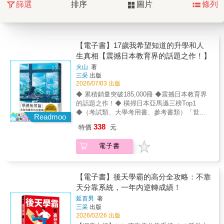
篩選
排序
圖片
條列
【電子書】17歲我希望知道的升學和人
生真相【震撼日本教育界的話題之作！】
火山
著
三采
出版
2026/07/03 出版
◆ 累積銷量突破185,000冊 ◆震撼日本教育界
的話題之作！◆ 橫掃日本亞馬遜三榜Top1
◆（考試類、大學考用書、參考書類）「世界
Readmoo
比你想像中殘酷，你不讀書，拿什麼跟世界競
338
特價
元
爭？」超過70萬訂閱權威教育網紅首度出書。
這不是溫柔的鼓勵信，而是撕開社會真相、讓
電子書
你贏下人生的生存指南！不說漂亮話，只給你
最真實而殘酷的答案。 【內容簡介】「為什麼
一定要參加大學考試？」「學歷無用論，是真
理還是安慰劑？」「進好大學，機會真的會倍
【電子書】後天學霸的高分全攻略：不靠
增嗎？」── 獻給在考場迷惘、想放棄的你「努
天分靠系統，一年內逆轉成績！
力讀書，不是為了拿高分，是為了擁有『拒絕
延首男
著
不喜歡的人生』的權力。」8大面向╳50條應考
三采
出版
金律，揭露考試與社會階級真相的實戰手冊。
2026/02/26 出版
重新定義努力與翻身，送給所有與考試搏鬥的