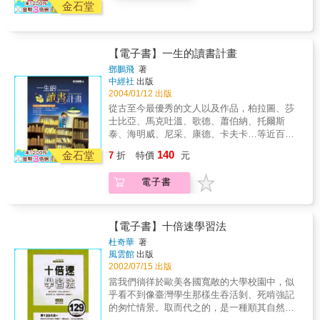
金石堂
【電子書】一生的讀書計畫
鄧鵬飛
著
中經社
出版
2004/01/12 出版
從古至今最優秀的文人以及作品，柏拉圖、莎
士比亞、馬克吐溫、歌德、蕭伯納、托爾斯
泰、海明威、尼采、康德、卡夫卡…等近百
位，最精彩的思想、最完善的世界觀，一生中
140
金石堂
7
折
特價
元
最有影響力的文字，將呈現在你眼前…
電子書
【電子書】十倍速學習法
杜奇華
著
風雲館
出版
2002/07/15 出版
當我們徜徉於歐美各國寬敞的大學校園中，似
乎看不到像臺灣學生那樣生吞活剝、死啃強記
的匆忙情景。取而代之的，是一種順其自然，