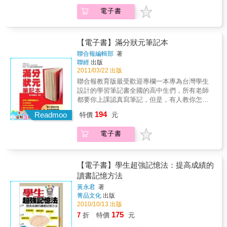
玲惠：「學會有效的筆記法，就可以幫助自己
電子書
整理學習進度，也是知識管理的重要精神。」
建國中學老師李宗熹：「學習不能怕麻煩，用
對方法才能讓學習更有效率，認真的聽講、記
下筆記就是不能偷懶的功課。」政大英文系教
【電子書】滿分狀元筆記本
授陳超明：「好的筆記，不僅是考驗一個人上
聯合報編輯部
著
課的認真，更需要有很好的記憶力與整理、查
聯經
出版
詢資料的工夫。」這些K書高手，都是這麼做筆
2011/03/22 出版
記的：臺東高中郭威鎮：「知識圖表化，是做
聯合報教育版最受歡迎專欄一本專為台灣學生
筆記的不二學習法寶。」興國高中李佳儒：
設計的學習筆記書全國的高中生們，所有老師
「上課速記重點，下課立即做完整筆記，兼顧
都要你上課認真寫筆記，但是，有人教你怎麼
聽講與做筆記，雖然辛苦，但有甜美代價。」
做筆記嗎？這本書，獨家分享如何做筆記的成
194
臺中高中楊博亞：「數學重視觀念理解，自己
Readmoo
特價
元
功術！教育界名人一致認為：永平高中校長李
寫『大觀念筆記』，考前再練習各類題型。」
玲惠：「學會有效的筆記法，就可以幫助自己
武陵高中黃筑煙：「建議各科分別集中一本整
電子書
整理學習進度，也是知識管理的重要精神。」
理所有重點，利用便利貼，可以補充重點。必
建國中學老師李宗熹：「學習不能怕麻煩，用
考的內容，用折頁提醒自己。」彰化高中張佑
對方法才能讓學習更有效率，認真的聽講、記
瀚：「自製歷史筆記，畫出橫向編年紀事的圖
下筆記就是不能偷懶的功課。」政大英文系教
【電子書】學生超強記憶法：提高成績的
表，以不同顏色標示中西方歷史大事，一目了
授陳超明：「好的筆記，不僅是考驗一個人上
讀書記憶方法
然。」本書特色：◎十六位大學學測滿級分高
課的認真，更需要有很好的記憶力與整理、查
中生，有效準備各科的方法，和記筆記的獨門
黃永君
著
詢資料的工夫。」這些K書高手，都是這麼做筆
菁品文化
出版
妙招。鎮◎十六對不同社經狀況的滿分狀元父
記的：臺東高中郭威鎮：「知識圖表化，是做
2010/10/13 出版
母們，傳授獨家教養祕訣。◎政大教授、建中
筆記的不二學習法寶。」興國高中李佳儒：
師生、永平高中校長的「筆記活用術」，教你
175
7
折
特價
元
「上課速記重點，下課立即做完整筆記，兼顧
寫好筆記的方法及觀念，一探學習筆記的妙