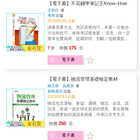
張的氣氛，聞不到考場的煙硝味，只有陳美儒
要善用10大招，都能讓你來得及，考得好。
【電子書】不花錢學筆記王Know–How
子們找到適合自己的讀書方法，突破各種學習
老師無限的鼓勵、深刻的期許與溫暖的祝福，
【後期】 獨到的「聽錄音檔快步走記憶法」、
上的困擾，累積實力從考場勝出！ 內容特色 結
王乾任
著
讓你信心滿滿，迎向勝利！
「考古題複習法」以及「考試10祕訣」
考用
出版
合【升學輔導經驗】與【學長姊讀書經驗】，
&hellip;&hellip;讓你在考試分秒必爭的狀態下，
2016/01/30 出版
以主題群組模式討論分享，引導學生依個人條
還能調整作息、強身健體，吃好睡好，兼顧複
件擬定學習計畫，找到適合自己的讀書方法及
讀書需要方法，考試需要技巧，本書一次教你
習，以最佳狀態安心應考。
策略。 設計課前【一句話】及課後【話重
方法和技巧，啥咪考試攏免驚！ 首先，你一定
點】，歸納整理出國高中生在讀書學習上最常
要有化繁為簡、提綱挈領、判斷／提醒重點的
見的困擾，提供建議的解決方案。 收錄【學業
能力！接著才會有系統化、架構化的思考模
175
金石堂
7
折
特價
元
資產負債表】與【學科的理性與感性座標圖】
式，幫助記憶。可是這樣還不夠，博採各家之
分析範例。方便學生學會檢視自己的學習資
長，增補進你的筆記，再通透學科知識的概念
電子書
產，調整學習方式及態度，找出最適合自己、
與邏輯。就能逆轉勝，獲得考試高分！ 專家教
並能將資產轉負為正的方法。 附篇【補教名師
你一步一步這樣做： 初期：完成專屬筆記，熟
各科亮點學習法】含括國文、英文、數學、歷
讀各科專業知識 中期：熟記學科知識，瀏覽期
史、地理、公民、物理、化學、生物、地球科
刊文獻，蒐集考古題 後期：沉著有耐心、堅持
【電子書】物流管理基礎檢定教材
學。
反覆背誦，考古題撰寫與模擬測驗
林文恭、吳舜丞
著
碁峰資訊
出版
2015/02/13 出版
物流包含運輸、倉儲、通關、物流、金流、資
訊流，形成一個全球化貿易的體系。看似複雜
的結構要如何讓讀者易懂，作者以非常生活化
的相關範例代替枯燥的理論來說明物流管理的
250
金石堂
特價
元
理論與實用性，便於讓讀者吸收與學習，並綜
合一般管理之精神，歸納整理出一系列的系統
電子書
方法論。 1.適用商管群流通管理科之商管教材