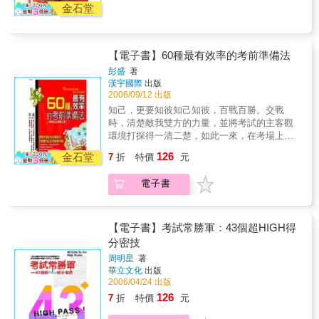
是天才，其實很多成就、智慧都是K書K出來
金石堂
的。讀書不會難，並且是值得用一生去做的
事。
【電子書】60種最有效率的考前準備法
彭盛
著
漢宇國際
出版
2006/09/12 出版
知己，更要知彼知己知彼，百戰百勝。交戰
時，清楚敵我雙方的力量，並將考試的主客觀
環境打探得一清二楚，如此一來，在考場上便
可以從容不迫，遊刃有餘。改善學習，更上一
126
金石堂
7
折
特價
元
層樓考試是對某一階段學習的檢測。考試結果
理想與否，在很大程度上，取決於學習效果的
電子書
好壞。對考試而言，改善學習是取得優良成績
的先決條件。活用參考書，如虎添翼學者不可
無友，無友則淺陋而不自知；同樣的，學者不
可無參考書，無參考書則勢單力薄，在考場上
【電子書】考試常勝軍：43個超HIGH得
缺乏應付自如的本領。分秒必爭，昔時如金對
分密技
考生來說，善於利用時間的考生，時間會給他
周明星
著
數倍的回報；沒有掌握時間活用術的考生，唯
華立文化
出版
有在無奈中歎息時間的缺乏。進考場，成竹在
2006/04/24 出版
胸當考試來臨的時候，如果你可以將實力與應
126
7
折
特價
元
試技巧配合得天衣無縫，那麼你便勝券在握
了。