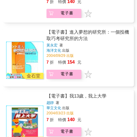
140
7
折
特價
元
快，越學越好。本書針對時間管理、記憶法
則、學習心態以及重點掌握等學習要點，提出
電子書
有效提升讀書效率的六大妙方，淺顯實用，讓
你輕鬆擁抱學習的成就與樂趣。樂哉學習、輕
鬆讀書，超有效的讀書計畫，本書全部教給
你！
【電子書】進入夢想的研究所：一個投機
取巧考研究所的方法
黃永宏
著
海洋文化
出版
2004/09/29 出版
154
7
折
特價
元
電子書
金石堂
【電子書】我13歲，我上大學
趙靜
著
華立文化
出版
2004/03/23 出版
140
7
折
特價
元
電子書