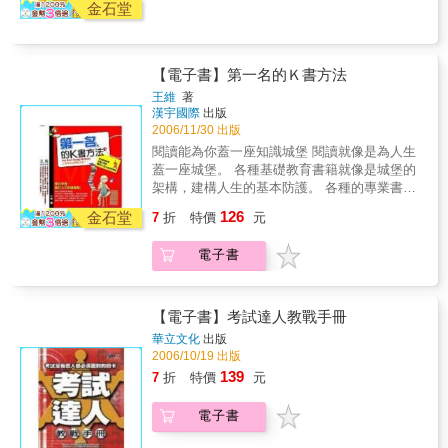
金石堂
【電子書】第一名的Ｋ書方法
王維
著
漢宇國際
出版
2006/11/30 出版
閱讀能為你蓋一座知識城堡 閱讀就像是為人生
蓋一座城堡。 各種基礎教育書籍就像是城堡的
架構，建構人生的基本防護。 各種的專業書籍
就像不斷堆高的塔石，堆得愈高，人也可以站
126
金石堂
7
折
特價
元
得愈高。 心靈勵志書籍猶如塔石間的強固膠
泥，可以讓整個城堡更穩固。 文學類書籍則像
電子書
是美麗的內裡裝潢，可以讓住在裡面的人住得
舒服。 還有各個領域的書籍，則像是在城堡上
打開一扇扇的窗，每打開一扇窗，就看到不同
的風景。 你已建構穩健的人生知識城堡嗎? 你
【電子書】考試達人教戰手冊
的城堡讓你看得夠高夠遠，讓你的生活更充
華立文化
出版
實、更有保障嗎? 本書將帶你活用閱讀這項人
2006/10/19 出版
生必備的寶物。 本書特色 樂在學習，贏在人生
139
7
折
特價
元
的起跑點！ 好的讀書習慣從愈小開始，精采人
生也會愈早開始。微軟公司總裁比爾?蓋茲說：
電子書
「不先成為一位優秀的讀書人，是無法成為學
識淵博之士的。」社會上大部分成功的人並不