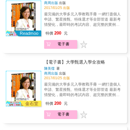
決心＆每一分的努力，都成為考上的分數累
商周出版
出版
筆記法：將同一章節的細節分門別類。 ▲康乃
積。 & 本書適用： 1. 想要孩子金榜題名的父母
2017/01/25 出版
爾筆記法：整理上課補充的零碎內容。 & 針對
2. 利用本書想不論小考大考都拿高分的你 3. 明
108新課綱，提供學生最詳細、堅實的備戰計畫
最完備的大學多元入學教戰手冊 一網打盡個人
明很努力，但考試分數總是差一點點，飲恨的
告訴家長陪伴考生、促進溝通的寶貴建議 一起
申請、繁星推甄、特殊選才等全部管道 最新考
你 4. 邊工作邊準備考證照、公職
朝理想目標邁進！
情變化，最即時的考試內容、超完整的實例演
&hellip;&hellip;時間很緊迫的你 5. 考不上生不
練 讓大學之門為你開，大學之位為你留 繁星推
200
如死，不想悔恨遺憾，一定要考上的你 【本書
Readmoo
特價
元
甄逐漸成為多元入學的主流&hellip;&hellip; 106
特色】 & ▍（1）不止教你怎麼念書，更教你
學年度起，不看學測成績的「特殊選才」即將
考試拿高分的方法，化繁為簡、一看就懂，真
電子書
增加錄取人數，並於107學年度成為正式入學管
正有用又全面性的考試必備書 ▍（2）3階段考
道！ 個人申請的學科測驗，國文與英文考科有
程x30條圖文高效法則，一次擁有每考必中教戰
革命性的變動！ 作為考生的你，更新到最新的
手冊 ▍（3）學生考試x研究所x證照x國考公職
資訊，了解了各家學校的最新變化了嗎？ 大學
【電子書】大學甄選入學全攻略
x銀行國營事業，適用大多數中等生的萬用備考
甄選入學管道變了又變，制度改了又改，多元
陳美儒
著
法 & 【本書重點】 & 看金牌律師歷經一次失
化入學雖然增加了考生們錄取的機會，不過其
商周出版
出版
敗，全面通徹之後，修正、調整的心血結晶，
中的過程也相當複雜，別說十七、八歲的年輕
2017/01/25 出版
讓他接下來的每一次考試都逢考必中！考試，
孩子困惑，就連家長們往往也只能在一旁乾著
最完備的大學多元入學教戰手冊 一網打盡個人
萬變不離其宗，隨時套用，不論考什麼都能成
急。 這本書就是要幫助所有的學生、家長與教
申請、繁星推甄、特殊選才等全部管道 最新考
功！ & ★齊備「學習面」與「工具性」雙效，
師，解除升學的疑慮，了解大學甄選入學最有
情變化，最即時的考試內容、超完整的實例演
準備考試更有效。 ■念書祕訣＋考試大招，考
效的準備方法。 本書除了針對一般甄選入學，
練 讓大學之門為你開，大學之位為你留 繁星推
生都適用： 每個人念書都有不同的弱點，金牌
200
羅列從審查資料的師長推薦函、讀書計畫、自
金石堂
特價
元
甄逐漸成為多元入學的主流&hellip;&hellip; 106
律師獨門絕招，找出關鍵，幫你一一破解 記憶
傳、小論文的寫作祕訣，到面試的穿著打扮、
學年度起，不看學測成績的「特殊選才」即將
力差&rarr;牽拖聯想記憶法、標準答案記憶法
心情調適、眼神電波、臨場應變、模擬演練，
電子書
增加錄取人數，並於107學年度成為正式入學管
&hellip;&hellip;讓你不用擴充腦容量，也能把該
面面俱到。除提供詳細範例與成功者告白，更
道！ 個人申請的學科測驗，國文與英文考科有
記的都記起來。 耐力欠佳&rarr;追劇刺激術、鳥
令人驚喜的是，陳美儒老師還整理了近幾年指
革命性的變動！ 作為考生的你，更新到最新的
籠讀冊術&hellip;&hellip;陪你度過倦怠期，加足
導學生的心得，提供豐富的範例、得分祕訣、