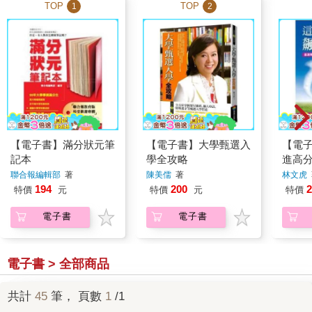
TOP
TOP
1
2
【電子書】滿分狀元筆
【電子書】大學甄選入
【電子
記本
學全攻略
進高
文虎
聯合報編輯部
著
陳美儒
著
林文虎
194
200
2
特價
元
特價
元
特價
電子書
電子書
電子書 > 全部商品
共計
45
筆， 頁數
1
/1