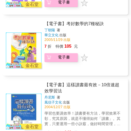
電子書
金石堂
【電子書】考好數學的7種秘訣
丁朝陽
著
華立文化
出版
2005/11/29 出版
105
7
折
特價
元
電子書
金石堂
【電子書】這樣讀書最有效－10倍速超
效學習法
丹尼斯
著
風信子文化
出版
2004/12/27 出版
學習也要講效率！讀書要有方法，學習效果不
彰，究其原因，就是不懂得如何「讀書」。其
實，只要運用一些小訣竅，做好時間管理，跟
金石堂
著學習大師的讀書計畫，就可以讓你越學越