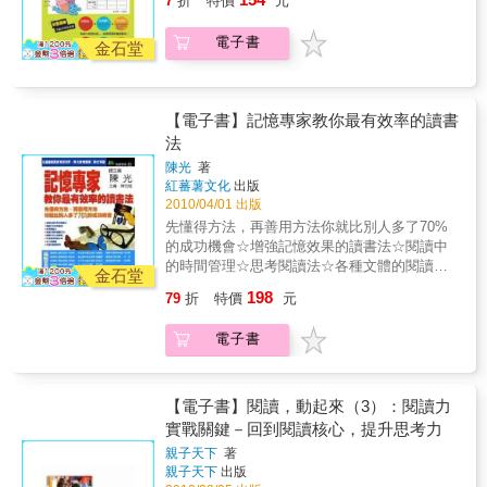
7
折
特價
元
抓出重點。9. 多看報紙新聞，接觸時事。10.
多一分準備，就多一分機會。「勤作筆記」是
電子書
好的學習方式，可惜市面上這麼多筆記書，卻
金石堂
少有一本是以台灣學子為主題的筆記法。聯合
報記者走訪全臺十六位99年大學學測滿級分的
高中生，獨家分享他們的學習歷程、習慣、各
【電子書】記憶專家教你最有效率的讀書
科目有效的準備方法，和做筆記的獨門妙招。
量身打造的《滿分狀元筆記本》絕對是一本專
法
門為臺灣學子設計的學習筆記書提供青年學子
陳光
著
們更多學習法，讓學生更快找到屬於自己的讀
紅蕃薯文化
出版
書方法，重新檢視自己的學習方式，進而愛上
2010/04/01 出版
學習。
先懂得方法，再善用方法你就比別人多了70%
的成功機會☆增強記憶效果的讀書法☆閱讀中
的時間管理☆思考閱讀法☆各種文體的閱讀方
金石堂
法☆閱讀中的心理要素☆快速提高閱讀水準☆
198
79
折
特價
元
名人談讀書☆先賢的讀書精神在本書中，我們
將分別針對閱讀的原則、方法、時間管理、思
電子書
考、快速閱讀、記憶、心理要素等幾個方面，
進行綜合的闡述，並結合前人的經驗進行探
討，總結出多種高效的閱讀方法。希望透過閱
讀本書，使你能夠養成良好的閱讀習慣和掌握
【電子書】閱讀，動起來（3）：閱讀力
高效率的閱讀方法，進而擁有良好的狀態面對
實戰關鍵－回到閱讀核心，提升思考力
各式各樣的學習與工作。 本書的適讀對象除了
親子天下
著
在校的學生，也適合於社會上從事各行各業的
親子天下
出版
人群，以及欲將自己的孩子培養成為讀書高手