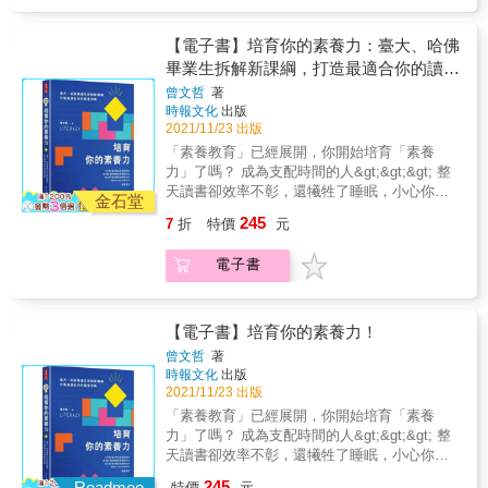
事！在108課綱上路後，如何準備學習歷程檔
統。停止盲目前進吧！跟著書中介紹的33種學
思，來自學長姐想要幫助學弟妹的熱心，實際
習歷程檔案、如何找到自己的志向、選擇班
案，成為高中生共同的「必修課」。· 參加熱音
習法，開始科學備戰。————高師大教育學
走過這條升學路，才明白學生會面臨哪些困
群；也有課業之外的高中生活分享，像是對社
社居然能提升室內設計的能力？· 攝影培養出的
【電子書】培育你的素養力：臺大、哈佛
博士、陽明國中歷史教師 吳宜蓉
惑、真正需要什麼樣的引導。雖然這是一本為
會議題的關心、高中社團及青春的悸動……除
觀察力能與獸醫有所連結？· 美術的型態美學竟
畢業生拆解新課綱，打造最適合你的讀書
高中職生所寫的書，但也同樣適合家長與老師
了學生這個身分，高中生也是正在學習生活的
是牙醫系的專業能力？學測考完後，要如何順
閱讀，可以透過本書更好地了解學生的需求。
攻略
曾文哲
著
青少年。●魔王關：面對高中最大的魔王關卡
利的完成檔案、如期上傳、被心儀的大學所錄
此書不只是工具書，亦是一本體現當代高中生
時報文化
出版
──考大學，詳細介紹大學升學的考試及多元入
取？只要按部就班規劃，製作學習歷程檔案其
對教育制度理解的書。期待本書能夠鼓勵更多
2021/11/23 出版
學管道，如特殊選才、學科能力測驗、個人申
實可以很簡單。∥ 不曉得什麼科系有興趣？試
學生將自己獨一無二的學習經驗分享出來，臺
「素養教育」已經展開，你開始培育「素養
請、繁星推薦、分科測驗等等；面對大學申請
試十六型人格測驗找出你的本命剛進高中時可
灣的教育與學習環境可以在不斷的交流與傳承
力」了嗎？ 成為支配時間的人&gt;&gt;&gt; 整
的問題，如大學面試、撰寫書審資料的秘訣及
能還處於懵懵懂懂的青澀階段，還不知道自己
中，得到更多啟發與成長。●遊戲開始：上高中
天讀書卻效率不彰，還犧牲了睡眠，小心你已
如何選填大學志願等，學長姐都毫不藏私地分
的興趣在哪，也不清楚將來想要念什麼科系？
金石堂
了！介紹普通高中及高中特殊班、七年一貫
陷入惡性循環！學會用「時間管理矩陣」檢視
享。●恭喜通關！迎接下一個遊戲：升大學的暑
本書的簡易版十六型人格測驗將協助你配對成
245
7
折
特價
元
制、新課綱等等，準備進入多彩多姿的高中生
你的讀書計畫，區分出哪些才是真正重要且急
假要如何安排、大學讀書經驗與課外活動分
功，精準測出興趣與性格走向的同時，一步步
活！●遊戲中的十大關卡：介紹高中生活中會遇
迫的事，懂得時間管理，先成功一半！ 記憶力
享，安心期待下一個挑戰。【專文推薦】高孟
帶你理解各大學群所需的特質，從高一就發現
電子書
到的十大關卡，並提供破關秘訣。除了學習相
強化之術&gt;&gt;&gt; 死背硬讀難以活用，記
琳 全國高級中等學校教育產業工會理事長陳勇
天賦所在，找到最適合自己的生涯「本命」。∥
關的秘訣，像是讀書方法及技巧、如何製作學
憶力是可以訓練的！「聯想法」能方便儲存記
延 國立中興大學附屬高級中學校長、延選好學
下筆沒靈感窮發呆？大量圖表與撰寫技巧不藏
習歷程檔案、如何找到自己的志向、選擇班
憶，「鏡像記憶法」最適合記圖像；每堂課後
頻道主持人王榮春 104人力銀行職涯教育長、
私完全教學！打開螢幕，準備洋洋灑灑的寫下
群；也有課業之外的高中生活分享，像是對社
用「3點總結法」，加強學習重點，只要用對方
【電子書】培育你的素養力！
國立政治大學心理學博士
內容時，學習歷程的開頭總是寫不出來，連帶
會議題的關心、高中社團及青春的悸動……除
法，讀書效率就能激增！ 閱讀寫作技巧培養皿
後面的個人精華直接難產，坐在書桌前一小時
曾文哲
著
了學生這個身分，高中生也是正在學習生活的
&gt;&gt;&gt; 學習「深度閱讀法」，練習一邊
時報文化
出版
連個字都沒有，天啊！到底該怎麼寫才好？
青少年。●魔王關：面對高中最大的魔王關卡
閱讀、一邊思考，教你正確做標記，更快抓住
2021/11/23 出版
《學習歷程檔案一點通》將帶領你學習撰寫檔
──考大學，詳細介紹大學升學的考試及多元入
重點；寫作先從練習口語表達開始，培養課外
案的邏輯，同時搭配大量的生動圖表與案例摹
「素養教育」已經展開，你開始培育「素養
學管道，如特殊選才、學科能力測驗、個人申
書閱讀習慣，提高閱讀速度與經驗！閱讀寫作
寫，馬上就能抓住撰寫技巧，突破你的撰寫盲
力」了嗎？ 成為支配時間的人&gt;&gt;&gt; 整
請、繁星推薦、分科測驗等等；面對大學申請
力提升，才是掌握大考的關鍵！ 一手掌握大考
點，讓大學教授眼睛為之一亮！∥ 各種系所要
天讀書卻效率不彰，還犧牲了睡眠，小心你已
的問題，如大學面試、撰寫書審資料的秘訣及
脈動&gt;&gt;&gt; 根據自己的性格，制定最適
的都不一樣！十八種學習歷程自述摹寫任你挑
陷入惡性循環！學會用「時間管理矩陣」檢視
如何選填大學志願等，學長姐都毫不藏私地分
245
合的學習目標；研究最新升學管道與入學方
Readmoo
特價
元