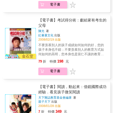
了一個平凡的中學生，與一位用心的媽媽，一
了，相反，你會因此而喜歡上考試，喜歡上學
電子書
起辛苦卻踏實的讀書經過。一般高中學生花三
習。
年不能做到的事，她做到了。她不但克服了台
灣、美國兩地截然不同的教育制度和學習環
境，更克服了自己的惰性，突破了自己的極
【電子書】考試得分術：獻給家有考生的
限。絕大多數的學生和她一樣的平凡，一樣的
父母
愛玩、愛看電視、小說、電影；絕大多數的家
陳光
著
長和作者一樣的忙碌，總覺得教育孩子是學校
紅蕃薯文化
出版
師長的事，但，《十個月考上政大》這本書告
2008/02/19 出版
訴我們：不論學歷、不論背景，只要有心，只
不要羡慕別人的孩子成績如何如何的好，您的
要肯花時間，每一位家長都能夠陪著孩子一起
孩子本身也不錯；不要羡慕別人的教育方式如
學習，成為孩子學習上的最大助力。《十個月
何如何的高明，您本身也是當仁不讓的教育
考上政大》透過親子間的對話手法，將學習的
金石堂
家。 所以，我們非常的恭喜您能夠擁有這本
方式一一呈現在書中：‧ 一天背二十個生活上常
198
79
折
特價
元
書，如果您在百忙之中能夠靜下心來好好的讀
會用到的英文單字，不但可以幫助提升英文能
這本書，不管對您還是對孩子，那可真是受益
力，同時可以成為一種學習習慣。‧ 學習一個語
電子書
無窮了。 君不見，每年考生的家長們總是最忙
言要先和這語言談戀愛，投入情感，建立親密
碌的，忙諮詢、忙管孩子、忙找關係，但您有
關係。‧ 從國中暑假開始可以慢慢讀一些英文短
沒有在忙中靜下心來想一想，忙的價值在哪
篇小說。‧ 古文不用全背，只需要背幾段喜歡的
裡？是否真的忙得其所？ 是的，基測、學測、
【電子書】閱讀，動起來：借鏡國際成功
句子，全篇多讀幾遍就好。‧ 加強作文能力從每
大學指考在即，箭已在弦上，將射向何方？如
經驗．看見孩子微笑閱讀
週寫一篇作文開始。‧ 讀書的方法要先了解自己
何射？您做好準備了嗎？ 運用書中的方法 可以
的狀況與複雜的考試機制，做好時間管理，才
天下雜誌教育基金會編著
著
幫助您的孩子考試多拿30分以上 孩子要考試
不會顧此失彼。‧ 讀地理一定要看地圖；讀歷史
親子天下
出版
了，為人父母者只能在一旁乾著急嗎？當然
不只要弄清楚年代，也必須弄清楚地理環境。‧
2008/01/28 出版
不！懂得方法，您可以幫助上考場的小孩拿分
高一、高二輕鬆讀，打好底子，高三全力衝
349
7
折
特價
元