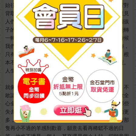
始往人多的地方游去，希望能獲得溫暖，即使只是背對
背取暖。如同蛇說的：「人多的地方也很寂寞。」只見
人們都旋轉著疏離，他們大聲嘲笑你，要你忘記當個孩
子的事，要你忘記那一顆顆閃爍的夢想，笑你不可能轉
一轉就得到永恆的快樂。可是旋轉就只是旋轉，小時候
我們最愛的旋轉木馬每天轉，我們親愛的地球也在轉，
只有我們自己忘記怎麼轉了。其實愛旋轉就愛旋轉，根
本不需要知道下一刻幸福在哪裡，更不會去肖想永恆。
人生也是如此，諸如此類。
就像我們都以為我們只是路過人生，所以漫不經心，不
敢認真面對事情，不敢認真的馴養一匹狐狸，更不敢全
心全意去愛一朵玫瑰，深怕我們有一天會承受不住那些
失去的痛苦，但小王子何嘗不是路過地球？他路過的更
多，但他卻願意去馴養或是被那隻狐狸馴養，願意替那
隻再小不過的羊感到歡喜，願意去看再稀鬆不過的日