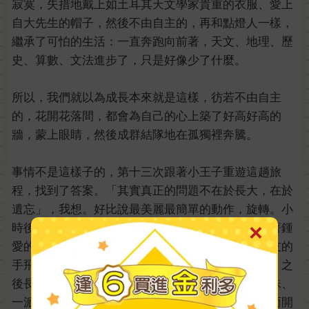
寂寞，失措地戴上如土耳其天文學家貴重的衣服、愛上
自大先生的帽子，然後不由自主的，再和點燈人一樣，
繼承了可怕的生活：一直奔跑向前著，天文、地理、歷
史、算數、文法進步了，只是好像少了什麼。
所以，我們就以為成長本來就是這樣，彷若不由自主
的，花開花落間，都會為自己的心上築了好高好高的
牆，蒙上眼睛，然後成群結隊地在孤獨裡奔騰。
事情不是這樣子的，第十三次跟著小王子重遊這趟旅
程，找到了答案。「其實真正的問題不在於長大，在於
遺忘」，我想。好比說最美麗最簡單的動作，旋轉。小
時後，開心的時候我們會旋轉，自己慢慢地轉，抱著鍾
愛的娃娃哼一首不成調的曲子邊轉，又或是拉著朋友的
手飛快地轉，一邊大叫大笑，轉出世界上最美的舞。之
後長大就漸漸遺忘當初的那些溫暖：一顆晶瑩的彈珠、
一派日光、一抹微笑，忘了怎麼開心到手舞足蹈，而開