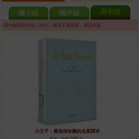
高中組
國小組
國中組
‧高中組得獎作品／2017／成長不是問題，遺忘才是
小王子：最值得珍藏的名家譯本
225
9
折
特價
元