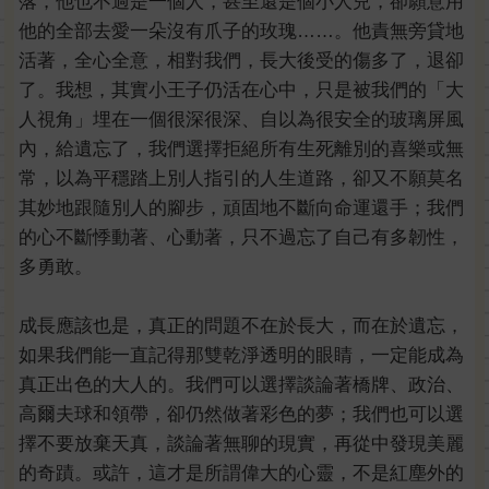
落，他也不過是一個人，甚至還是個小人兒，卻願意用
他的全部去愛一朵沒有爪子的玫瑰……。他責無旁貸地
活著，全心全意，相對我們，長大後受的傷多了，退卻
了。我想，其實小王子仍活在心中，只是被我們的「大
人視角」埋在一個很深很深、自以為很安全的玻璃屏風
內，給遺忘了，我們選擇拒絕所有生死離別的喜樂或無
常，以為平穩踏上別人指引的人生道路，卻又不願莫名
其妙地跟隨別人的腳步，頑固地不斷向命運還手；我們
的心不斷悸動著、心動著，只不過忘了自己有多韌性，
多勇敢。
成長應該也是，真正的問題不在於長大，而在於遺忘，
如果我們能一直記得那雙乾淨透明的眼睛，一定能成為
真正出色的大人的。我們可以選擇談論著橋牌、政治、
高爾夫球和領帶，卻仍然做著彩色的夢；我們也可以選
擇不要放棄天真，談論著無聊的現實，再從中發現美麗
的奇蹟。或許，這才是所謂偉大的心靈，不是紅塵外的