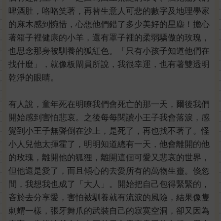
啤酒肚，咯咯笑著，再替生意人可悲的數字及地理學家
的麻木感到惋惜，心想他們錯了多少美好的星塵！擔心
著箱子裡健康的小羊，還有罩子裡的柔弱驕傲的玫瑰，
也思念那身被馴養的狐紅色。「只有小孩子知道他們在
找什麼」，就像板閘員所說，我很幸運，也有著雙透明
乾淨的眼睛。
有人說，童年死在明瞭我們會死亡的那一天，爾後我們
開始感到害怕悲哀。之後每每閱讀小王子我會落淚，感
覺到小王子無聲倒在沙上，是死了，再也找不著了。怪
小人兒他太揮霍了，明明知道總有一天，他會離開的他
的玫瑰，離開他的狐狸，離開這個可愛又悲哀的世界，
但他還是愛了，而且傾心的去愛所有的萬物生靈。倏忽
間，我想我也成了「大人」。開始把自己包得緊緊的，
吝於去分享愛，害怕被馴養就有流淚的風險，結果像隻
刺蝟一樣，張牙舞爪的武裝自己的寂寞空洞，卻又因為