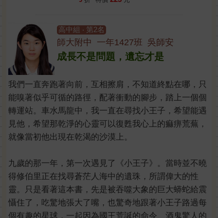
高中組 ‧ 第2名
師大附中 一年1427班 吳師安
成長不是問題，遺忘才是
我們一直奔跑著向前，互相擦肩，不知道終點在哪，只
能嗅著似乎可循的路徑，配著衝動的腳步，踏上一個個
轉運站。車水馬龍中，我一直在尋找小王子，希望能遇
見他，希望那乾淨的心靈可以復甦我心上的痲痹荒蕪，
就像當初他出現在乾渴的沙漠上。
九歲的那一年，第一次遇見了《小王子》。當時並不曉
得修伯里正在找尋蒼茫人海中的遺珠，所謂偉大的性
靈。只是看著這本書，先是被吞噬大象的巨大蟒蛇給震
懾住了，吃驚地張大了嘴，也驚奇地跟著小王子路過每
個有趣的星球，一起因為國王荒誕的命令、酒鬼驚人的