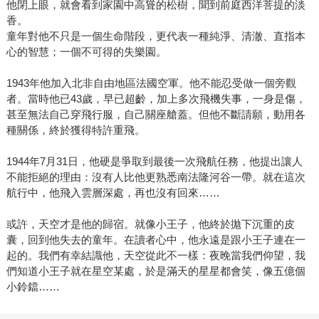
他閉上眼，就會看到家園中高聳的松樹，聞到前庭西洋菩提的淡
香。
童年對他不只是一個生命階段，更代表一種純淨、清澈、直指本
心的智慧；一個不可得的失樂園。
1943年他加入北非自由地區法國空軍。他不能忍受做一個旁觀
者。當時他已43歲，早已超齡，加上多次飛機失事，一身是傷，
甚至無法自己穿飛行服，自己關座艙蓋。但他不斷請願，動用各
種關係，終於獲得特許重飛。
1944年7月31日，他硬是爭取到最後一次飛航任務，他提出讓人
不能拒絕的理由：沒有人比他更熟悉南法隆河谷一帶。就在這次
航行中，他飛入雲層深處，再也沒有回來……
或許，天空才是他的歸宿。就像小王子，他終於拋下沉重的皮
囊，回到他失去的童年。在讀者心中，他永遠是跟小王子連在一
起的。我們有幸結識他，天空從此不一樣：夜晚當我們仰望，我
們知道小王子就在星空某處，於是滿天的星星都會笑，像五億個
小鈴鐺……