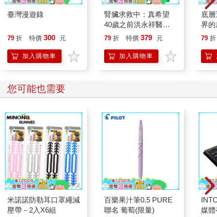
臺灣漫遊錄
腎臟求救中：真希望
底層
40歲之前洪永祥醫師
界的
就告訴我這些事
300
379
79
折
特價
元
79
折
特價
元
79
折
加入購物車
加入購物車
您可能也需要
米諾諾防勒耳口罩繩減
百樂果汁筆0.5 PURE
INT
壓帶－2入X6組
聯名 葡萄(限量)
媒體