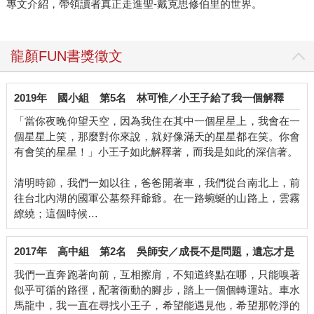
專文介紹，帶領讀者真正走進聖-戴克思修伯里的世界。
龍顏FUN書獎徵文
2019年
國小組
第5名
林可惟／小王子給了我一個解釋
「當你夜晚仰望天空，因為我住在其中一個星星上，我會在一
個星星上笑，那麼對你來說，就好像滿天的星星都在笑。你會
有會笑的星星！」小王子如此解釋著，而我是如此的深信著。
清明時節，我們一如以往，爸爸開著車，我們從台南北上，前
往台北內湖的國軍公墓祭拜爺爺。在一路蜿蜒的山路上，雲霧
繚繞；這個時候…
2017年
高中組
第2名
吳師安／成長不是問題，遺忘才是
我們一直奔跑著向前，互相擦肩，不知道終點在哪，只能嗅著
似乎可循的路徑，配著衝動的腳步，踏上一個個轉運站。車水
馬龍中，我一直在尋找小王子，希望能遇見他，希望那乾淨的