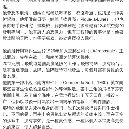
悉心呵護，他的童年幸福無憂，任他發展對各種事物的好奇與興
趣。
他曾想學航海，但兩次報考航海學校，都沒考過，也讀過一陣美
術學校。他愛做白日夢（綽號「摘月亮」Pique-la-Lune），但也
喜歡動手做研究、畫機械、解數學難題（後來他有12項航空類的
發明專利）。他有詩人的想像力，也有工程師的實事求是；他喜
歡遼闊的天際，也需要獨處。終於選擇投入飛行。
他的飛行與寫作生涯於1926年加入空郵公司（L’Aéropostale）正
式開啟。先後在歐、非和南美洲之間運送郵件。
20世紀初，飛航還是個高度危險的工作，飛機簡陋，沒有塔台，
沒有雷達導航，故障、迫降隨時可能發生，每個月都有長長的失
蹤名單。
他的第一部小說《南方郵件》（Courrier du Sud，1930）就在向
那些冒著生命危險運送郵件的夥伴致敬。書中主角的飛機墜落安
地斯山脈，為了保全郵件，在雪地裡跋涉了五天四夜，機毀人
亡，但仍以最後一口氣發出一句簡單的電報：「郵件無誤」！
那時的飛航是與死神近身的搏鬥，他多次將飛行員與鬥牛士相
比。不同的是，鬥牛士的勇氣出於炫耀式的英雄主義，而在天空
的孤寂中，沒有掌聲。是一種責任感、一種比個人幸福更高更長
久的東西，使人超越自己。