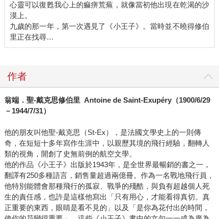
心靈可以復甦我心上的痲痹荒蕪，就像當初他出現在乾渴的沙
漠上。
九歲的那一年，第一次遇見了《小王子》。當時並不曉得修伯
里正在找尋…
作者
翁端．聖-戴克思修伯里 Antoine de Saint-Exupéry（1900/6/29
－1944/7/31）
他的朋友叫他聖-戴克思（St-Ex），是法國文學史上的一則傳
奇，在短短十多年寫作生涯中，以親歷其境的飛行經驗，翻轉人
類的視角，開創了史無前例的航空文學。
他的作品《小王子》出版於1943年，是全世界最暢銷的書之一，
翻譯有250多種語言，銷售量超過兩億冊。作為一名戰地飛行員，
他特別能體會那種飛行的孤寂、戰爭的殘酷，與負有超越個人死
生的責任感，也許是這樣他寫出「只有用心，才能看得真切。真
正重要的東西，眼睛是看不見的」以及「是你為花付出的時間，
使你的花變得重要」，這些《小王子》書中的文句一一成為廣為