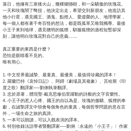
事──《小王子》中的許多情節；而《夜間飛行》描述對於夜
落日，他擁有三座矮火山，幾棵猢猻樹，和一朵驕傲的玫瑰花。
間郵務在那個時代、那個新興行業裡開疆闢土種種。在夜
一天和玫瑰鬧了彆扭，他決定出走，希望交到新朋友，他造訪其
間，在高空，人的心靈清澈，聖修伯里在飛行時體悟到的真
他小行星，遇見國王、酒鬼、點燈人、愛虛榮的人、地理學家，
理，成為日後能凝結出《小王子》的哲思。 值得一提的是，
每一個人都有著千奇百怪的想法，都是既孤單又唯我獨尊。最後
小王子來到地球，遇見聰明的狐狸，馴服狐狸的過程短暫卻深
這一波「小王子」的出版品型態非常多元，想參與小王子的
刻，讓他明白玫瑰花對自己的意義……
旅程並和他一起合照嗎？《小王子3D互動遊戲書》可以達成
你的心願。透過特殊AR設計，以及美妙的音樂、好玩的互動
真正重要的東西是什麼？
遊戲、身歷其境的立體場景，站在你面前的立體小王子與狐
恐怕是眼睛看不見的。
狸，還有更多角色人物……帶來前所未有的閱讀享受；又或
唯有用心。
者你想繪出自己心目中的小王子，《小王子的飛行日誌：從
B-612行星開始的著色旅程！》中附上1本著色書和2捲寬版著
1. 中文世界最誠摯、最童真、最優美，最值得珍藏的譯本！
2. 羅蘭巴特《哀悼日記》、阿鐸《劇場及其複象》、莒哈斯《印
色紙膠帶，讓你將記憶中每一個所熟知的角色，用最溫暖的
度之歌》翻譯家──劉俐執筆翻譯。
方式鮮活躍入畫中，色彩創作權則由你決定！ 「小王子」的
3. 忠於原著，體現聖-戴克思修伯里躍動的詩般的文字音樂性。
出版是獻給所有曾經是小孩子?的每個人，快來找一本尋找屬
4. 小王子的惹人心疼、國王的自以為是、玫瑰的傲驕、狐狸的奉
於你的「小王子」，和他一起體驗這段特別的旅程吧！
獻，在誠摯譯文中領會每個角色的童真，每個哲學問題的意在言
外，一場生命之旅的真諦。
5. 一本可以朗讀，可以入戲表演的譯本。
6. 特別收錄法語學者暨翻譯家──劉俐〈永遠的「小王子」〉作家