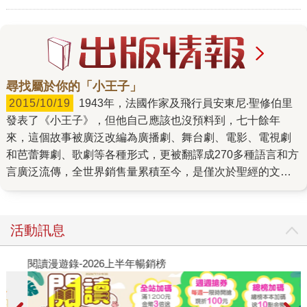
尋找屬於你的「小王子」
2015/10/19
1943年，法國作家及飛行員安東尼‧聖修伯里
發表了《小王子》，但他自己應該也沒預料到，七十餘年
來，這個故事被廣泛改編為廣播劇、舞台劇、電影、電視劇
和芭蕾舞劇、歌劇等各種形式，更被翻譯成270多種語言和方
言廣泛流傳，全世界銷售量累積至今，是僅次於聖經的文學
作品。 由於聖修伯里曾親身經歷戰爭的殘酷，因此他相信
「人道主義是人類最重要的價值」，強調人與人之間互助、
關愛，互相重視的精神。《小王子》的故事讓作者平衡了內
活動訊息
心與外在環境的紛亂，藉由他與心中小孩的對話，向世人傳
達了他對愛與和平的嚮往。此外，作者藉由《小王子》書中
閱讀漫遊錄-2026上半年暢銷榜
飢
狐狸說的一句話，和我們分享了一個秘密，就是「真正重要
的東西，用眼睛是看不見的，必須要用你的心」。故事深富