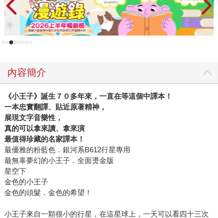
詩意及人生哲理的，打動無數大人與小孩的心。 2013年適逢
《小王子》誕生70週年，世界各地重新出版了許多《小王
子》版本。而台灣也陸續推出《小王子》新版本、「小王子
特展」等慶祝活動，而這一波「小王子」熱潮，更在2015年
10月23日即將上映的「小王子」動畫電影帶動到最高潮。近
日出版市場關於「小王子」的出版品大增，其中電影公司更
內容簡介
與出版社合作5本結合紙藝動畫的電影書和原著，有描寫小女
孩與老爺爺互動 的「情深版」，有完整電影小說圖文的「夢
《小王子》誕生７０多年來，一直在等這個中譯本！
想版」，還有適合青少年閱讀的圖文影像「追尋版」，另外
一本忠實翻譯、貼近原著精神，
還有一本是聖修伯里的原著搭配上電影圖素、適合世界每一
展現文字音樂性，
個 有愛成年人的「堅持版」，一本是正要啟程尋找自我靈魂
真的可以拿來讀、拿來演
的「純真版」，每個年齡層都可找到自己適讀的《小王
最值得珍藏的名家譯本！
子》。 此外，你可知道聖修伯里為什麼對星星如此著迷？是
最優雅的粉藍色．銀河系B612行星專用
什麼樣的人生經歷，淬煉出我們深愛好久、如此溫柔而澄澈
最無辜夢幻的小王子．全面燙金版
星空下
的文學？讓「小王子的飛行套書」告訴你吧！這套書包括
金色的小王子
《風沙星辰》《夜間飛行》及《小王子》等三本書，其中
金色的頭髮．金色的希望！
《風沙星辰》以一個飛行員的高海拔視角展開書寫，書中種
種意象與思考不久後逐漸幻化為既抽象又清明的心靈關照故
小王子來自一顆很小的行星，在這星球上，一天可以看四十三次