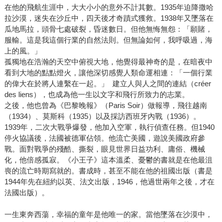
在他的飛航生涯中，大大小小的意外不計其數。1935年迫降撒哈
拉沙漠，迷失在沙丘中，四天後才奇蹟式獲救。1938年又墜落在
瓜地馬拉，頭骨七處破裂，昏迷數日。但他無悔無怨：「願賭，
服輸。這是我這個行業的自然法則。但無論如何，我呼吸過，海
上的風。」
孤獨地在浩瀚的天空中俯視大地，他覺得最神奇的是，在暗夜中
看到大地的點點燈火，讓他深切感覺人類命運相連：「一個行業
的偉大在於將人連繫在一起。」 建立人與人之間的連結（créer
des liens），也成為他一生以文字和飛行所致力的志業。
之後，他也曾為《巴黎晚報》（Paris Soir）做報導，飛往越南
（1934）、莫斯科（1935）以及採訪西班牙內戰（1936）。
1939年，二次大戰爭爆發，他加入空軍，執行偵查任務。但1940
停火協議後，法國被德軍佔領。他流亡美國，遊說美國政府參
戰。面對戰爭的殘酷、撕裂，眼見世界日益功利、庸俗、機械
化，他倍感孤寂。《小王子》這本溫柔、憂鬱的書就是在他最沮
喪的流亡時期寫就的。書成時，甚至不能在他的祖國出版（書是
1944年先在紐約以英、法文出版，1946，他過世兩年之後，才在
法國出版）。
一生東奔西蕩，幸福的童年是他唯一的家。當他墜落在沙漠中，