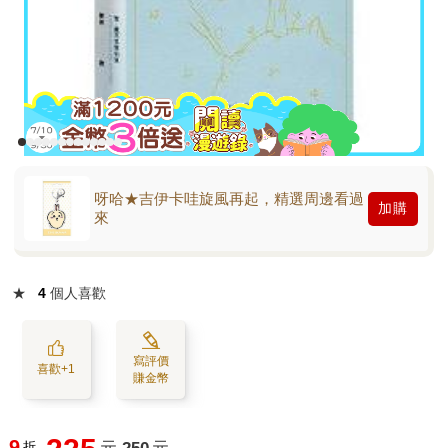
呀哈★吉伊卡哇旋風再起，精選周邊看過
加購
來
★
4
個人喜歡
寫評價
喜歡+1
賺金幣
9
折