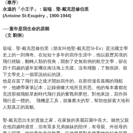
〈專序〉
永遠的「小王子」：翁端．聖-戴克思修伯里
(Antoine St-Exupéry，1900-1944)
──童年是我生命的原鄉
（文 劉俐）
翁端．聖-戴克思修伯里（朋友叫他聖-戴克思St-Ex）是法國文學
史上的一則傳奇。在短短十多年的寫作生涯中，他以親歷其境的
飛行經驗，翻轉人類的視角，開創了史無前例的航空文學，卻在
四十四歲的盛年駕機在南法海上失蹤。沒有殘骸，了無痕跡。留
下文學史上一個眾說紛紜的謎。
他是在當了飛行員之後才開始寫作的。在那些漫長孤獨的飛航
中，他總帶著筆記本，記錄俯瞰大地所見所思。他的每本書都在
見證那個飛航草創時代飛行員的奮戰和夢想。對他來說，寫作與
飛行是一體的。 飛機是工具，就像農夫的犁，幫助他探索大地和
人類真正的面貌。
聖-戴克思出生於貴族之家，在家族的美麗莊園中長大。雖然父親
在他四歲時過世，但有眾多兄弟姊妹的陪伴，有母親、外祖母的