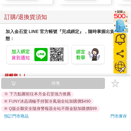
訂購/退換貨須知
加入金石堂 LINE 官方帳號『完成綁定』，隨時掌握出貨動
態：
提醒您！！
金石堂及銀行均不會請您操作ATM! 如接獲電話要求您前往
停售
ATM提款機，請不要聽從指示，以免受騙上當！
※ 下方點圖前往本月金石堂強力推薦
退換貨須知：
※ FUNY冰晶渦輪手持製冷風扇全站加購價$490
**提醒您，鑑賞期不等於試用期，退回商品須為全新狀態**
※ Q版企鵝安全隨身警報器全站不限金額加購價$99
依據「消費者保護法」第19條及行政院消費者保護處公告之
預訂門市商品
門市庫存
「通訊交易解除權合理例外情事適用準則」，以下商品購買
後，除商品本身有瑕疵外，將不提供7天的猶豫期：