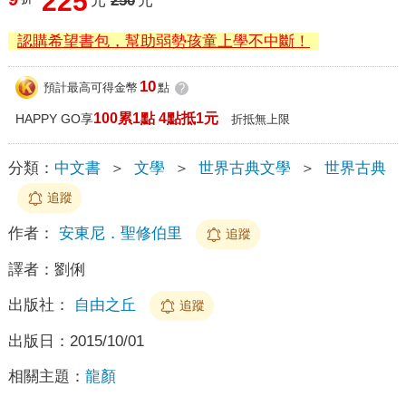
225
元
250
元
認購希望書包，幫助弱勢孩童上學不中斷！
10
預計最高可得金幣
點
?
100累1點 4點抵1元
HAPPY GO享
折抵無上限
分類：
中文書
＞
文學
＞
世界古典文學
＞
世界古典
追蹤
作者：
安東尼．聖修伯里
追蹤
譯者：
劉俐
出版社：
自由之丘
追蹤
出版日：
2015/10/01
相關主題：
龍顏