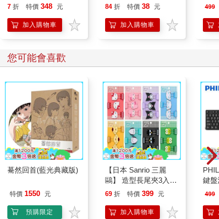
101)
348
38
7
折
特價
元
84
折
特價
元
499
加入購物車
加入購物車
您可能會喜歡
驀然回首(藍光典藏版)
【日本 Sanrio 三麗
PHI
鷗】 造型長尾夾3入組
鍵盤滑
(8款可選) 凱蒂貓 Hello
1550
399
特價
元
69
折
特價
元
499
Kitty 庫洛米 布丁狗 酷
企鵝
預購限定
加入購物車