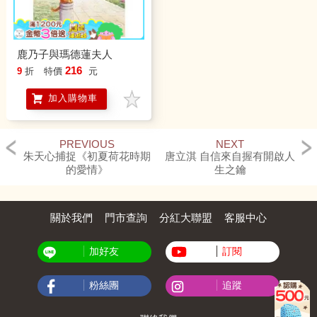
鹿乃子與瑪德蓮夫人
216
9
折
特價
元
加入購物車
PREVIOUS
NEXT
朱天心捕捉《初夏荷花時期
唐立淇 自信來自握有開啟人
的愛情》
生之鑰
關於我們
門市查詢
分紅大聯盟
客服中心
加好友
訂閱
粉絲團
追蹤