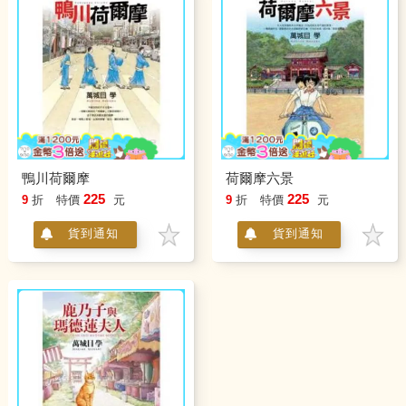
鴨川荷爾摩
荷爾摩六景
225
225
9
折
特價
元
9
折
特價
元
貨到通知
貨到通知