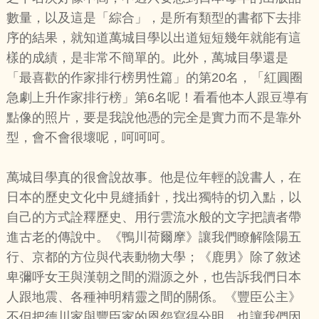
數量，以及這是「綜合」，是所有類型的書都下去排
序的結果，就知道萬城目學以出道短短幾年就能有這
樣的成績，是非常不簡單的。此外，萬城目學還是
「最喜歡的作家排行榜男性篇」的第20名，「紅圓圈
急劇上升作家排行榜」第6名呢！看看他本人跟豆導有
點像的照片，要是我說他憑的完全是實力而不是靠外
型，會不會很壞呢，呵呵呵。
萬城目學真的很會說故事。他是位年輕的說書人，在
日本的歷史文化中見縫插針，找出獨特的切入點，以
自己的方式詮釋歷史、用行雲流水般的文字把讀者帶
進古老的傳說中。《鴨川荷爾摩》讓我們瞭解陰陽五
行、京都的方位與代表動物大學；《鹿男》除了敘述
卑彌呼女王與漢朝之間的淵源之外，也告訴我們日本
人跟地震、各種神明精靈之間的關係。《豐臣公主》
不但把德川家與豐臣家的恩怨寫得分明，也讓我們因