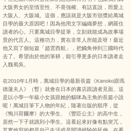
大阪男女的至情至性、不畏強權、有話直說，而愛上
大阪人、大阪城。這個，應該就是大阪市頒獎給萬城
目學的最大原因吧！因為他用文字編織夢想，網羅住
讀者的心。只要萬城目學提筆，立刻就能成為故事場
景的代言人。這種功力，實在非常人所能及呀！最近
他又寫了個短篇「趙雲西航」，把觸角伸到三國時代
去了。希望由於他的筆耕，能引導更多的日本讀者走
入魏蜀吳。
在2010年1月時，萬城目學的最新長篇《Kanoko跟瑪
德蓮夫人》（暫）就會在日本的書店跟讀者見面。這
是以小學一年級小女孩跟她的貓咪為主角的長篇小說
呢！萬城目筆下人物的年紀，隨著出版的順序，從
《鴨川荷爾摩》的大學生、《豐臣公主》的高中生，
居然一下子就跳到小學生。這看起來好像有點突兀，
其實他寫的都是自己生活或是閱讀經驗的延伸。在看