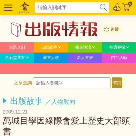
0
追蹤
主題企劃
出版故事
書蟲悅讀
每週專欄
金石堂選書
愛書大使
名人書房
門市活動
文章查詢
出版故事
／人物動向
2009.12.21
萬城目學因緣際會愛上歷史大部頭
書