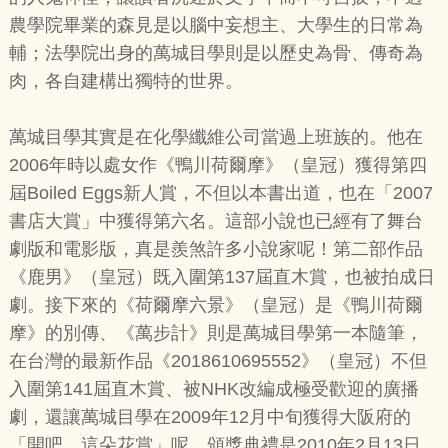
農學院畢業的森見是以腦中妄想主、大學生的日常為
輔；法學院出身的萬城目學則是以歷史為骨、傳奇為
肉，各自建構出獨特的世界。
萬城目學其實是在化學纖維公司當過上班族的。他在
2006年時以處女作《鴨川荷爾摩》（皇冠）獲得第四
屆Boiled Eggs新人賞，不但以本書出道，也在「2007
書店大賞」中獲得第六名。這部小說也已經有了舞台
劇版和電影版，真是羨煞許多小說家呢！第二部作品
《鹿男》（皇冠）既入圍第137屆直木賞，也被拍成日
劇。接下來的《荷爾摩六景》（皇冠）是《鴨川荷爾
摩》的別傳、《萬步計》則是萬城目學第一本隨筆，
在台灣的最新作品《2018610695552》（皇冠）不但
入圍第141屆直木賞、被NHK改編成極受歡迎的廣播
劇，還讓萬城目學在2009年12月中旬獲得大阪府的
「開吧，這朵花賞」呢。頒獎典禮是2010年2月13日，