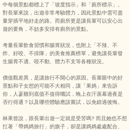
中每個景點都標上了「坡度指示」和「廁所標示」。
對長輩來說，出遊非常考驗體力，因此景點中需可盡
量穿插平地好走的路。而廁所更是讓長輩可以安心出
遊的要角，不妨多安排有廁所的景點。
考量長輩飲食習慣和腸胃狀況，也附上「不辣、不
炸、好咬、不排隊」的美食推薦榜單，避免讓長輩發
生腸胃不適、咬不動、體力不支等各種狀況。
價值觀差異，是讓旅行不開心的原因。長輩眼中的好
景點和子女想的可能不大相同，讓「果媽」來告訴
你，人蔘雞到底值不值得嚐試，晚上在汗蒸幕過夜是
否行得通？以及哪些體驗應該嘗試，以免錯過後悔。
林果曾說，跟長輩出遊一定就是受苦嗎? 而且她也不想
扛著「帶媽媽旅行」的旗子，卻是讓媽媽處處配合、