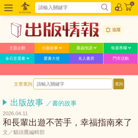
0
追蹤
主題企劃
出版故事
書蟲悅讀
每週專欄
金石堂選書
愛書大使
名人書房
門市活動
文章查詢
出版故事
／書的故事
2026.04.11
和長輩出遊不苦手，幸福指南來了
文／貓頭鷹編輯部