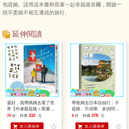
包容她。請用這本書和長輩一起幸福遊首爾，開啟一
段不委曲不相互遷就的旅行。
延伸閱讀
還好，我帶媽媽去看了世
帶爸媽去日本自由行：不
界【作者親簽版＋限量貼
趕路、不排隊、多詢問、
紙】(共兩款，隨機附贈)
多拍照、多休息，掌握二
332
378
79
折
特價
元
9
折
特價
元
不三多原則，讓孝親也能
加入購物車
加入購物車
輕鬆玩