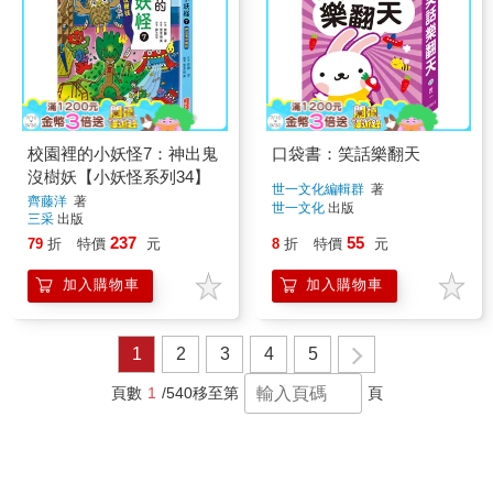
校園裡的小妖怪7：神出鬼
口袋書：笑話樂翻天
沒樹妖【小妖怪系列34】
世一文化編輯群
著
齊藤洋
著
世一文化
出版
三采
出版
237
55
79
折
特價
元
8
折
特價
元
加入購物車
加入購物車
1
2
3
4
5
頁數
1
/540
移至第
頁