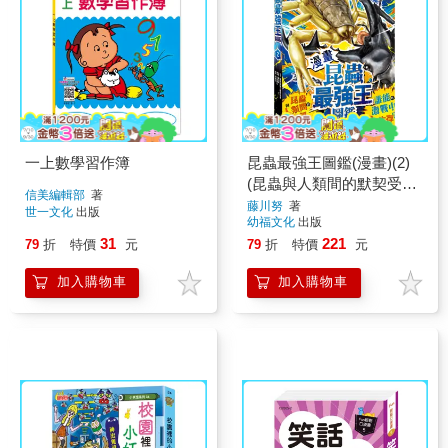
一上數學習作簿
昆蟲最強王圖鑑(漫畫)(2)
(昆蟲與人類間的默契受到
信美編輯部
著
考驗，誰能在激戰中繼續
藤川努
著
世一文化
出版
幼福文化
出版
生存?)
31
221
79
折
特價
元
79
折
特價
元
加入購物車
加入購物車