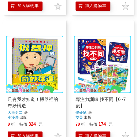
加入購物車
加入購物車
只有我才知道！機器裡的
專注力訓練 找不同【6~7
奇妙構造
歲】
大串勇二
著
優優鼠
著
小漫遊
出版
雙美
出版
324
174
9
折
特價
元
79
折
特價
元
加入購物車
加入購物車