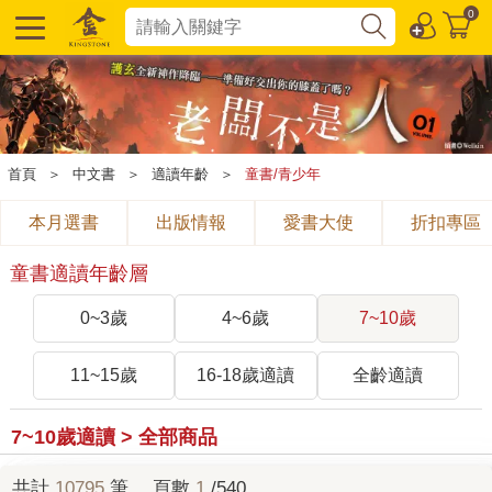
0
首頁
＞
中文書
＞
適讀年齡
＞
童書/青少年
本月選書
出版情報
愛書大使
折扣專區
童書適讀年齡層
0~3歲
4~6歲
7~10歲
11~15歲
16-18歲適讀
全齡適讀
7~10歲適讀 > 全部商品
共計
10795
筆， 頁數
1
/540