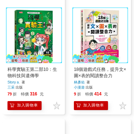
科學實驗王第二部10：生
18個遊戲式任務，提升文×
物科技與遺傳學
圖×表的閱讀整合力
Story a.
著
林彥佑
著
三采
出版
小漫遊
出版
316
414
79
折
特價
元
9
折
特價
元
加入購物車
加入購物車