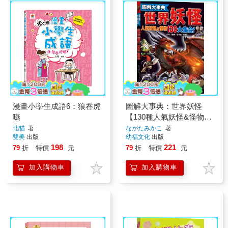
漫畫小學生成語6：狼吞虎
圖解大事典：世界妖怪
嚥
【130種人氣妖怪&怪物大
集合！】
北貓
著
ながたみかこ
著
雙美
出版
幼福文化
出版
198
221
79
折
特價
元
79
折
特價
元
加入購物車
加入購物車