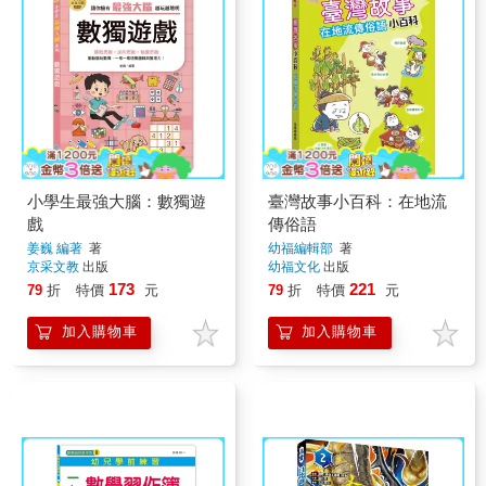
小學生最強大腦：數獨遊
臺灣故事小百科：在地流
戲
傳俗語
姜巍 編著
著
幼福編輯部
著
京采文教
出版
幼福文化
出版
173
221
79
折
特價
元
79
折
特價
元
加入購物車
加入購物車