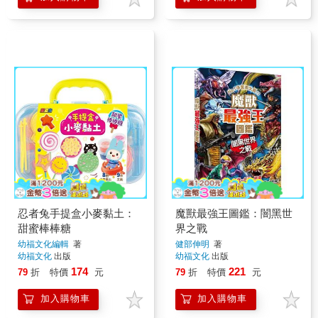
忍者兔手提盒小麥黏土：
魔獸最強王圖鑑：闇黑世
甜蜜棒棒糖
界之戰
幼福文化編輯
著
健部伸明
著
幼福文化
出版
幼福文化
出版
174
221
79
折
特價
元
79
折
特價
元
加入購物車
加入購物車