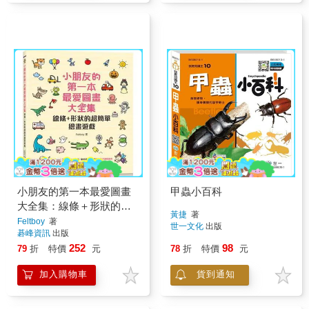
小朋友的第一本最愛圖畫
甲蟲小百科
大全集：線條＋形狀的超
黃捷
著
簡單繪畫遊戲
Feltboy
著
世一文化
出版
碁峰資訊
出版
252
98
79
折
特價
元
78
折
特價
元
加入購物車
貨到通知