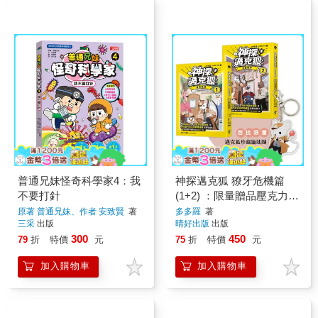
普通兄妹怪奇科學家4：我
神探邁克狐 獠牙危機篇
不要打針
(1+2) ：限量贈品壓克力鑰
匙圈
原著 普通兄妹、作者 安致賢
著
多多羅
著
三采
出版
晴好出版
出版
300
450
79
折
特價
元
75
折
特價
元
加入購物車
加入購物車