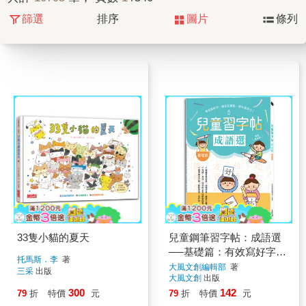
篩選
排序
圖片
條列
33隻小貓的夏天
兒童鋼筆習字帖：成語選
──基礎篇：有效寫好字，
托馬斯．李
著
強化記憶點，提升寫作
大風文創編輯部
著
三采
出版
大風文創
出版
力！
300
142
79
折
特價
元
79
折
特價
元