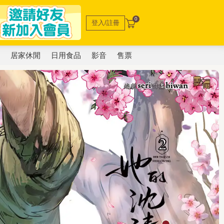
0
登入/註冊
電
居家休閒
日用食品
影音
售票