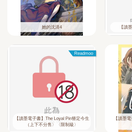
她的沈清4
【讀墨
Readmoo
【讀墨電子書】The Loyal Pin簪定今生
【讀墨電
（上下不分售〉〈限制級〉