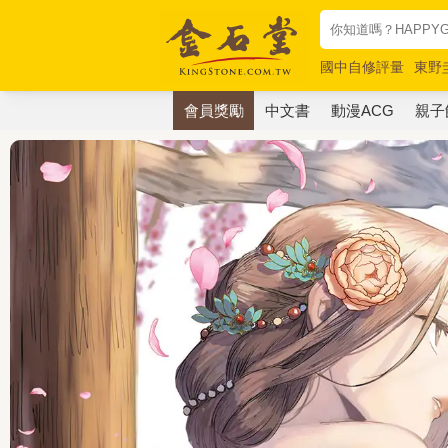
國中自修評量
東野
唯紅花綻放
奧德賽
會員獎勵
中文書
動漫ACG
親子