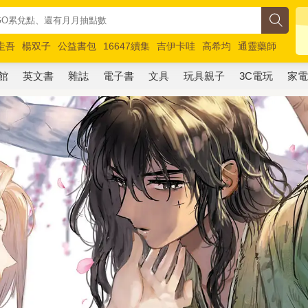
圭吾
楊双子
公益書包
16647續集
吉伊卡哇
高希均
通靈藥師
路邊攤新作
馬斯克
玩具總動員5
超慢跑
館
英文書
雜誌
電子書
文具
玩具親子
3C電玩
家