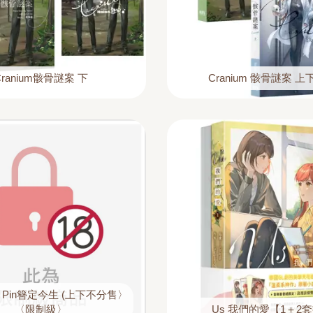
Cranium骸骨謎案 下
Cranium 骸骨謎案 
yal Pin簪定今生 (上下不分售〉
〈限制級〉
Us 我們的愛【1＋2