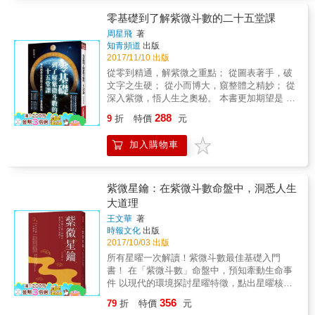
契合能力＋「積陰德」&times;做事的積極度 ＋
在這一年裡，你是否能有所作為；首先，我五
「讀書」&times;經驗學習能力＝成功指數 紫微
零基礎到了解紫微斗數的二十五堂課
們要知道流年的干支，2018戊戌年的流年天干
四化，推論時間發生點 &gt;&gt;在未來不確定
「戊」所引動的星曜變化為：貪狼星化祿，太
周星飛
著
因素中，推論時間發生點，藉由紫微斗數預測
知青頻道
出版
陰星化權，右弼星化科，天機星化忌，看這些
能力，你可以掌握未來趨勢變化！ &gt;&gt;
2017/11/10 出版
星曜是在你個人命盤中的宮位，配合三方四正
祿、權、科、忌紫微四化，表達一個事件事情
的星曜，來做交叉比對。 ◆解讀2 再來，看你
從零到精通，解紫微之重點； 從圖表著手，破
的來龍去脈，從起、承、轉、合一個過程上的
流年地支所在的宮位為何，2018流年的地支是
文字之生硬； 從小而博大，窺整體之精妙； 從
關係。 &gt;&gt;本命生年四化、十年四化、流
「戌」，要想知道你2018年的流年運勢，且從
深入紫微，悟人生之奧秘。 本書更加期望是 如
年四化，及其他流運，加上各宮四化，四化星
命盤的地支宮位「戌」宮來解讀，也就是說不
果你對紫微斗數零基礎，透過這本書的按部就
288
的變化，要判斷哪一個是實哪一個是虛的，這
9
折
特價
元
論你本命盤的命宮坐落於命盤地支的哪個宮
班的課程安排，一課一課的學習，能夠對於各
是很重要的，實的四化才有作用，虛的是表
位，在今年都要將「戌」宮當作你的流年命宮
種五術的基礎有一定的了解，當然，進一步對
象，無實質的作用。另，四化有生年、宮干自
加入購物車
看待。再從你個人命盤「戌」宮中的星曜屬性
紫微斗數有整體的概念，進而學習深入，並能
化的，飛入等四化，一個宮位四化很多，要化
來解讀你今年可能會發生的現象。 〈2018運勢
增長智慧、改變人生。此書，運用大量的圖解
繁為簡去處理，理出思緒，才能做出精確的判
大運勢，致勝密碼搶先看〉 ◆揭開序幕的貪狼
來解說，讓生硬的文字透過圖表搭配，讓讀者
斷。 &gt;&gt;本書內容設計助於初學習紫微斗
化祿 神準預測：提升競爭力，多元發展，自我
快速的記憶與理解。
紫微星鑰：在紫微斗數命盤中，洞悉人生
數時，對於星曜之運用方式及四化飛到各宮解
成就的能量 2018年由化祿啟動的貪狼星，在斗
大道理
釋，詳細說明星曜與四化之運作及思考模式，
數中是職司禍福之神，是桃花星，慾望星，偏
旨在說明星曜四化星變化結合及疊宮關係。
王文華
著
財星，機會星，多才多藝，有開創力，浪漫豪
時報文化
出版
&gt;&gt;本書提三大重點，第一個是星曜與面相
邁，八面玲瓏、好動圓滑、慾望無窮、應變能
2017/10/03 出版
關係，第二是星曜宮氣之運用，第三是四化疊
力強，也頗具赤子之心，五行同時具有木、水
宮運用。 紫微斗數是一門活用的學問，與易經
所有星曜一次解讀！紫微斗數最佳基礎入門
兩種性質，具有自體成長的機能。所以貪狼星
基本核心──「變」，「變」是「不變」的道
書！ 在「紫微斗數」命盤中，預知牽動生命事
化祿引領的2018年將會是個桃花年，也是個機
理，命盤是固定的資訊，而人是活的，要把面
件 以現代的環境探討星曜特徵，點出星曜核心
會年，不過，貪狼星好勝心強，也可算是博弈
相及環境結合起來一起運用，發揮一加一大於
關鍵， 用生活所熟知的事物來詮釋，將所見的
星，化祿更讓貪狼星慾望無窮，酒色財氣樣樣
356
79
折
特價
元
二的效果。 &gt;&gt;本書主要是於把紫微斗數
人事物歸納到各星曜， 掌握推衍應用方法遊戲
來，貪得無厭，投機心強烈，不論是在知識、