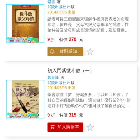
紫雲
著
武陵出版社
出版
2014/05/05 出版
讀者可從三個層面來理解作者所要表達的命理
觀念，依序是：父母宮與父母事項的辯證，性
格特質及父母與成長環境的影響，及影響個別
差異的因素。這些觀念對有心研習斗數的人而
270
9
折
特價
元
言，都是相當基礎且重要的。
貨到通知
初入門紫微斗數（一）
鄭景峰
著
武陵出版社
出版
2014/05/05 出版
學會紫微斗數，好處多多，可以知己知彼，了
解自己的優點與缺點，適合做什麼行業?今年財
運好不好?流年好不好?也可以了解自己的兒
女、配偶、親戚、朋友。兒女將來適合讀什麼
315
9
折
特價
元
科系，將來要注意何事等等，皆有命理可循。
加入購物車