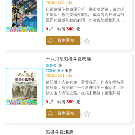
2016/11/05 出版
自從紫微斗數命運分析一書出版之後，由於提
出學習斗數的架構性觀點，成為海內外研習飛
星四化紫微斗數的必讀，作者也陸續收到來自
大陸、日本、馬來西亞、新加坡等地的同好稍
540
9
折
特價
元
來訊息，對於該書大為讚譽，幫助他們突破學
習紫微斗數的困境，讓功力更加精進，甚至還
貨到通知
成為教科書呢！ 由於書中揭露要出實例篇一
書，筆者也努力蒐集案例作為編寫素材，由於
筆者年紀大、中文輸入慢，2012年接近完成
時，電腦突然掛了，不得以系統重灌，卻忘了
十八飛星紫微斗數密儀
加密檔案的金鑰沒備份，新系統看得到檔案名
陳育傑
著
稱卻打不開檔案，心想必是天意不讓出版，於
武陵出版社
出版
是停筆不寫，但進源書局林老闆殷殷催促或同
2016/11/01 出版
好網路來信、FB留言紛紛詢問實例篇出版否？
俗語說：人各有命，富貴在天。作者年輕時喜
眼見眾多朋友的熱切期盼，又有先前與讀友宣
歡科學，有次聽了一位命理師的一番話後，奇
告的訊息，不寫實有辜負讀友殷切之企盼，於
妙的走入命理之路。在很多機緣中蒐集到紫微
是再度提筆斷續的寫，前後間銜接得不是很順
斗數的資料，尤其是其中的三本秘笈，深受其
360
暢，還請見諒。 本書特色 紫微斗數易學難精是
9
折
特價
元
吸引，之後便投入紫微斗數的研究中。在執業
公認的事實，隨研究時間前進接觸案例多樣
三十八年中，作者有機會一一驗證紫微斗數的
化，會發現應用範疇超出十二宮事例，到底紫
貨到通知
秘境，真是玄奧。
微斗數應用的極限在哪？希望讀者能發揮想像
力突破應用框架限制，讓論命的功力更加精
深！ 命例講解可從多方面、多角度切入，才能
紫微斗數淺讀
面面俱到，筆者盡其所能，仍怕有所不足，更