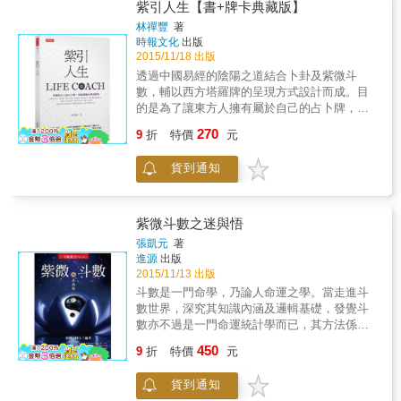
生年的吉、凶基因雷雹，也可能引動該運十年
紫引人生【書+牌卡典藏版】
吉、凶基因雷雹，使人生出現轉折，也許只是
林禪豐
著
延續強化前段基因結構，使前段選擇能延續或
時報文化
出版
更上層樓。人生轉折，大運的宮位轉變，往往
2015/11/18 出版
是牽一宮動全盤，流年則是啟動命運轉折的按
透過中國易經的陰陽之道結合卜卦及紫微斗
扭。煞星雖具煞性，但也是成、敗的動能，煞
數，輔以西方塔羅牌的呈現方式設計而成。目
星在那一宮，那一宮就具備成、敗的動能。
的是為了讓東方人擁有屬於自己的占卜牌，運
「有病方為貴，無煞不成格」，煞星的配置結
用簡單易懂的方式了解命運的神奇，透過簡單
270
構，形成攻無不克的組合〔煞星成格〕或只是
9
折
特價
元
二張牌的組合，輕鬆解決生活中各層面的疑難
成事不足、敗事有餘的障礙，牽動著命盤主人
雜症。 & 目的是成就一群願意改變自己的人
實際人生的成敗與榮辱。 國家領導人的選舉也
貨到通知
們，透過『紫引』讓所有人知道人該在宿命中
一樣，只要有其中一個參選人的命盤，分別輸
追求進化，讓所有人了解命運掌握在自己的手
入其他參選者的生年，就可據以分析那個參選
上，透過自身的改變影響別人進而改變世界。
者較能取得選民認同，贏得選戰。然而贏得選
支持你更了解生命，在這過程中你會提升與人
紫微斗數之迷與悟
戰的人未必是明君，只是該場磁場爭霸戰的勝
溝通的能力，而這樣的提升你將會擁有自信、
張凱元
著
利者而已，命宮和遷移宮缺少輔弼相助的人，
成就、尊嚴。支持你成為別人生命中的引導者
進源
出版
通常較易剛愎自用，不適合當最高領導人，人
去激勵彼此創造出生命中有價值的成就。
2015/11/13 出版
民的福禍、國家的前途、競爭力，交給這種
斗數是一門命學，乃論人命運之學。當走進斗
人，必是全國人民的不幸，慎之！
數世界，深究其知識內涵及邏輯基礎，發覺斗
數亦不過是一門命運統計學而已，其方法係透
過命例事證，歸納出一套有系統經驗論述（統
450
9
折
特價
元
計學之價值及目的，即在歸納事物的普遍性及
共通性）。然而，相較於西方命術，如星座
貨到通知
學、靈魂學、塔羅牌等等，都是透過大量事證