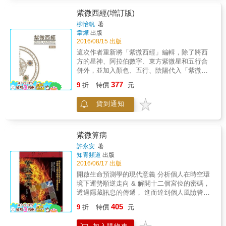
誠實而不虛妄，以求更貼近真實的生活。
紫微西經(增訂版)
柳怡帆
著
韋燁
出版
2016/08/15 出版
這次作者重新將「紫微西經」編輯，除了將西
方的星神、阿拉伯數字、東方紫微星和五行合
併外，並加入顏色、五行、陰陽代入「紫微西
經」裡。同時，我將12宮位也編輯成號碼和不
377
9
折
特價
元
同宮位的陰陽五行的主屬性，將它們演譯為紫
微裡分類的天盤、地盤和人盤，來驗時間對紫
貨到通知
微113顆星的運轉是唇齒相依互相關聯的。 增
訂版裡同時也加入新創的「紫微塔羅」、「紫
微羅盤」和「紫微時鐘」，讓讀者們容易閱讀
與進一步的瞭解自已，讓自已生活取得平衡。
紫微算病
作者為了感謝讀者們，新開發「www.109 玉皇
許永安
著
大帝」的社交互聯網絡的平台，提供更多專屬
知青頻道
出版
於個人的相關資訊外，也將我們遠在天南地北
2016/06/17 出版
世界各處的友人與志同道合的讀者們串連起
開啟生命預測學的現代意義 分析個人在時空環
來，一起分享「紫微西經」裡各種美妙的發
境下運勢順逆走向 & 解開十二個宮位的密碼，
現。 本書特色 不同於其他中國占星術，本書作
透過隱藏訊息的傳遞， 進而達到個人風險管理
者用西方科學方式，所有的星星都配用英文名
的預防性目的。 & 本書的重點雖放在命遷疾父
405
稱和描述，其中14顆主星採用希臘神話著名人
9
折
特價
元
福財等六宮，但也將四化星及飛星四化的連動
物的名字，用西方思想與邏輯全新的詮譯東方
涉入狀態，大幅度的編寫這方面的內容，書中
的紫微斗數，並結合現代科技將五行學說與紫