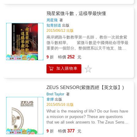
個案，加以分析、比較、歸納，最後建構其原
理原則，並據此作為事件推繹之依據；反視斗
數論命，其方法則鬆散許多，不是靠口頭相傳
飛星紫微斗數，這樣學最快懂
之口訣，即採用之命例實證，數量太少或偏
周星飛
著
執，實不足以構成原理原則條件，更遑論作為
知青頻道
出版
推演之基礎。 是故，斗數本身存在許多科學論
2015/06/12 出版
證問題，若不以嚴謹態度與科學精神，去批
兩岸網路斗數教學第一名師， 教你一次就會紫
判、挑戰其知識建構之基礎，而只一昧接受，
微斗數精華。 紫微斗數是中國傳統命理學最
虛與委蛇，閉門造車，陷入唯心主義死胡同，
重要的一個部分。整個體系以天干地支、陰陽
斗數將永遠無法走出知識象牙塔，獲得國際學
五行為基礎，透過命盤十二宮，系統化、全面
252
術界之認同。 研讀斗數，應避免完全以命理論
9
折
特價
元
性的預測複雜的社會關係和個人吉凶禍福，在
命理之狹隘心態，簡言之，斗數論命，光就本
命理界中被尊稱「天下第一神數」。 & 本書作
身知識是不夠的，必須配合其它知識相扶佐，
加入購物車
者的教學過程跟方法： & 1、傳承：擺正心
如哲學、心理學、宗教學、天文學等等相關知
態。對紫微斗數而言是希夷先生大智慧的結
識，才能產生相輔相成效果，如此方可清楚認
晶，要尊師重道。 2、不誤人子弟：一切的命
知斗數全貌及不及處；若僅以命理論命理，即
理，必須經過印證再印證，才能寫進書裡。
ZEUS SENSOR(紫微西經【英文版】)
有可能發生以偏概全，以井觀天，敝帚自珍，
3、建立學習架構：系統化的學習，組織化的學
Bret Taylor
著
夜郎自大之現象，甚至野人獻暴，而得意揚
習。有學習跟教導的過程與方法，能讓命理更
韋燁
出版
揚。 學習斗數，重點在於正確觀念與態度。斗
快速更正確的傳播下去。
2015/05/16 出版
數不是萬能的，也不是什麼玄奧學問，它不過
What is the meaning of life? Do our lives have
就是一種數字統計學，或稱星曜組合排列統計
a mission or purpose? These are questions
學，其知識架構不具科學方法，亦無嚴謹邏輯
that we all seek answers to. The Zeus Sensor
基礎；因此，看待斗數，不必太過認真，應以
is based on the anncient Chinese astrology
平常心視之，可以當成八卦聊天，以滿足對玄
377
9
折
特價
元
system of Zi Wei Dou Shu. Its main
學的好奇心；可以視為心靈導師，以提升個人