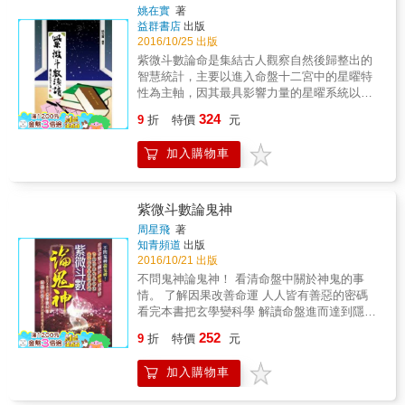
姚在實
著
期盼各位先進不吝斧正。
益群書店
出版
2016/10/25 出版
紫微斗數論命是集結古人觀察自然後歸整出的
智慧統計，主要以進入命盤十二宮中的星曜特
性為主軸，因其最具影響力量的星曜系統以紫
微星為首，故而得名，被認定是每個人所屬命
324
9
折
特價
元
盤中對應先天運勢與後天發展的重要依據。 本
書將如何淺讀紫微斗數的步驟分為三個篇章，
加入購物車
「基礎篇」讓讀者奠定命理常識的基礎，主要
介紹命盤十二宮代表的涵義、對應運勢最具影
響力的星曜名稱與特性、解釋命盤的詞彙術
語，以及該如何排紫微命盤、如何安流年星曜
紫微斗數論鬼神
等資訊，「論命篇」則是先讀紫微斗數論命概
周星飛
著
說，再著重描述諸星曜在各宮中的吉凶狀況，
知青頻道
出版
「行運篇」則探討個人大限、小限運勢與流年
2016/10/21 出版
的意義，解說各星曜於運限中不同的禍福呈
不問鬼神論鬼神！ 看清命盤中關於神鬼的事
現，書中將玄奧的古論書籍以淺顯方式解說判
情。 了解因果改善命運 人人皆有善惡的密碼
讀，協助讀者將諱莫如深的紫微斗數智慧確實
看完本書把玄學變科學 解讀命盤進而達到隱惡
轉化成為自己能夠一手掌握的知識。
掦善的目的 本書的主旨在說明，如何從紫微斗
252
9
折
特價
元
數的命盤上，瞭解「鬼神」的存在。希望能當
成溝通陰陽二界的橋樑，讓命理師盡力調和
加入購物車
「陰陽」。 書中諸多命例，皆是作者近十年來
上課或是論命的過程中所得。皆是真人真事，