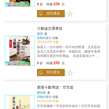
賦性的原理，並發展一套前人未有的推演法
aid in the understanding of our core natural
270
9
折
特價
元
則。每一主題論點都有其他書籍中找不到的獨
instincts this system protrays them as
到見解。
prehistoric animals. & 本書特色 & && With the
貨到通知
Zeus Sensor the reader can better understand
his /her personality and characeteristics,
relationships can be predicted and specific life
events can be forecasted. Understanding the
斗數論交通事故
Five Elements Theory can also help improve
紫雲
著
our life balance. Utilizing the wisdom of the
武陵出版社
出版
Zeus Sensor can positively transform every
2014/11/20 出版
aspect of your life.
每個人一生中都有一些不幸的際遇，尤其是有
血光之災的意外事件，有鑑於此，觸發作者撰
寫有關交通意外的專論。 在諸多案例之中，除
了列出命造的命盤外，也運用卦象以便對各項
270
9
折
特價
元
重點宮位加以說明。讀者對書中所提的論命方
法融會貫通以後，必定可以體會到斗數命理上
貨到通知
的任何問題，都可採用此類方式來解析其命理
跡象。
紫微斗數導讀：空宮篇
陳世興
著
武陵出版社
出版
2014/11/20 出版
空宮有幾種？空宮的特性為何？空宮常見的困