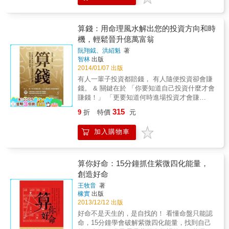
數才不會一知半解。
算錢：用命理風水解出您的投資方向和時
機，輕鬆晉升億萬富翁
阮翔鉞、洪紹魁
著
智林
出版
2014/01/07 出版
有人一輩子投資都賠錢， 有人隨便投資卻會賺
錢。 & 關鍵在於 「你要知道自己投資什麼才會
賺錢！」 「更要知道何時進場投資才會賺
錢！」 房地產、股票、基金、外幣、債券該選
315
9
折
特價
元
哪一種？ 幾歲有發財時機？幾歲有投資災難？
不會紫微斗數也沒關係，簡單六步驟給您專屬
加入購物車
投資策略。 除了技術面外，投資一定要懂的
事！ 電視財經台、商業雜誌及財經書籍教你如
何看財報、如何看漲跌、如何觀察國際趨勢，
一樣投入時間心力，有人獲利千萬，有人卻慘
算你好命：15分鐘抓住紫微四化能量，
賠不已。 其實是因為每個人的財運時機不同，
創造好命
可投資的項目也不同，每個人都有自己的命定
王牧音
著
投資，也有一定的發財時機。 你可能不知道你
橡實
出版
正在危機時刻還貿然進場投資；你可能不知道
2013/12/12 出版
你即將錯過發大財的好時機。你以為跟著大家
好命不是天生的，是自找的！ 看懂命盤只能認
用房地產儲蓄最保本，卻不知道最有利於自己
命，15分鐘學會破解紫微四化能量，找到自己
的是投資股票。 投資者賴先生，因錯誤時機投