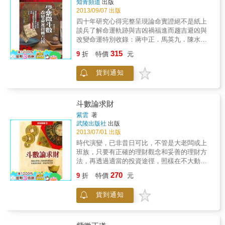
知青頻道
出版
對自己的命盤會有豁然開朗的驚喜發現。
自己的一生投資理財運勢起伏，了解自己何時
2013/09/07 出版
適合投資股票或基金等動產；何時適合投資房
四十年研究心得完整呈現論命實證絕不是紙上
子或土地等不動產，未雨綢繆，提早因應，即
談兵了解命運軌跡與吉凶禍福進而趨吉避凶與
使碰到大運走財運時，也需用心規劃，才能使
改變命運特別收錄：蔣中正．馬英九．陳水
財運順暢，輕鬆致富快‧易‧通。 本書特色 本書
扁．宋楚瑜．證嚴上人．郭台銘．吳宗憲．豬
315
提供讀者一種內容簡單易懂、推算快速且準確
9
折
特價
元
哥亮．謝依涵等人命盤解析。紫微斗數為我古
的「投資理財運勢快速推算法」。 本書與目前
聖先賢流傳千年之智慧心血結晶，是一門博大
坊間有關投資理財運勢推斷的「紫微斗數書
貨到通知
精深的命理統計學，利用108顆星曜特性及組
籍」 最大不同處在於── 1.目前坊間這些「紫
合，闡述人生行運變化起伏、榮辱成敗得失，
微斗數書籍」，幾乎每一本都寫的有點難懂，
命盤的12個宮位及大限、流年運勢走向，猶如
而且有一些密技都揭露的不大清楚。而本書的
一道生命軌跡。人自出生至死亡，其富貴貧
斗數論求財
推算方法則是很簡單易懂。 2.目前坊間這些
賤，吉凶禍福均在命盤中顯露無遺，不但可論
紫雲
著
「紫微斗數書籍」，都是讀者必須先學會書中
斷很細微的瑣事，甚至貫穿三世因果（前世、
武陵出版社
出版
介紹的繁雜基本功之後，才有辦法進一步學會
今生、來世），其準確率也八、九成以上，命
2013/07/01 出版
推斷投資理財運勢，這在講究速食主義的現代
理界均推崇「紫微斗數」為天下第一神術。
時代演變，已非昔日可比，不管是大老闆或上
社會，更是讓很多人因而拒此門學問於千里之
班族，只要有正確的理財觀念和妥善的理財方
外。而本書的推算方法則是可以非常快速的推
法，再透過適當的投資途徑，照樣在不大動干
斷出投資理財運勢(一生理財運勢可以幾分鐘就
戈經營備盡艱辛的企業下，也是可以掙得鉅大
推斷出來)。 3.目前坊間這些「紫微斗數書
270
9
折
特價
元
豐厚的財利。
籍」，都是需要讀者背誦很多東西之後，才有
辦法去進行理財運勢推斷。而本書的推算方法
貨到通知
則是讀者不用背誦太多東西，即可以一邊拿著
本書、一邊推斷自己的投資理財運勢。 本書與
目前坊間「紫微斗數的理財書籍」相比較， 最