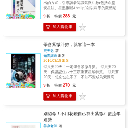
The personal ID does not represent citizens of
出的方式，引導讀者認識紫微斗數(包括命盤、
a country, but they are rather the number
安星法、星盤推斷&hellip;)並以科學的觀點闡述
codes that derive precisely from the year,
正確的算命觀念及紫微斗數永續發展性。 二、
288
moutn , day , hour and minute of our births ,
9
折
特價
元
紫微應用：以實例將紫微斗數應用於剖析個
and take into account the longitude and
性、親子、兩性、事業、財運、健康、運勢等
latitude of the birth place , as well as the solar
加入購物車
人生面相，讓讀者對紫微斗數的應用有基本的
time. There are a total of nine numbers.
認識。 幸福人生的智慧：蒐集古今中外人生智
Through these nine number, we can balance
慧並闡述紫微斗數命盤十二宮平衡才是圓滿人
the five elemental enegfies to make us
生的理念。
學會紫微斗數，就靠這一本
complete. The same IDs are attached to all
宏天魁
著
produdts. Therefore, you can buy the products
知青頻道
出版
that match your elemental requirements. The
2016/03/18 出版
109TM app helps you match the Yin and Yang
◎只要20天！一定學會紫微斗數。 ◎只要20
attributes of the Five Elements, and shop from
天！保證記住八十三顆重要星曜特質。 ◎只要
our 109TM online shopping platform.
20天！想忘也忘不了，不知不覺成為紫微高
手。 一、本書顛覆傳統的紫微斗數的學習方
270
9
折
特價
元
法。 二、首創情境式學習。 三、圖文對照，將
虛擬實的生動教學。 精彩的內容讓讀者想忘也
加入購物車
忘不了，輕輕鬆鬆，毫不費力。 宏天魁居士藉
由說故事形式，如： 紫微星： 紫&rarr;紫禁城
&rarr;「紫禁城的裡的人、事、物、景、生
活。」 紫禁城&rarr;城&rarr;五行屬土&rarr;脾胃
別認命！不用花錢自己算出紫微斗數流年
腸。消化系統。&hellip;&hellip; 然後述說星位
運勢
的來歷與意思。情境入了腦海，彷彿自己身在
善存老師
著