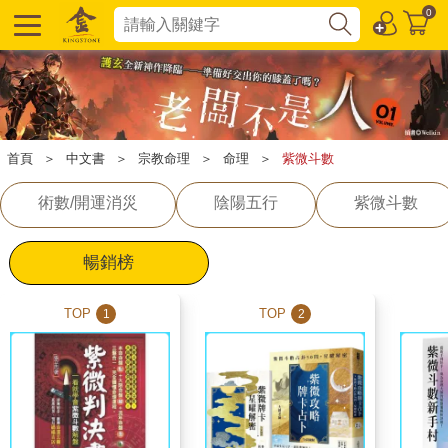
0
首頁
＞
中文書
＞
宗教命理
＞
命理
＞
紫微斗數
術數/開運消災
陰陽五行
紫微斗數
暢銷榜
TOP
TOP
1
2