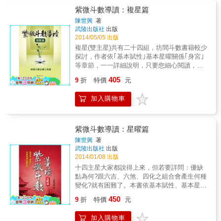
紫微斗數導讀：複星篇
陳世興
著
武陵出版社
出版
2014/05/05 出版
複星(雙主星)共有二十四組，坊間斗數書籍較少
探討，作者依｢基本賦性｣基本星曜關係｢身宮｣
等章節，一一詳細說明，只要您細心閱讀，必
能獲益。最後附上 實例，是作者的論命經驗及
405
9
折
特價
元
搜集之資料，期盼有助於您更了解星曜賦性。
本書與｢高級篇｣｢星曜篇｣是相關著作，最好依
加入購物車
序閱讀。
紫微斗數導讀：星曜篇
陳世興
著
武陵出版社
出版
2014/01/08 出版
十四主星大家都說得上來，但若要詳問：優缺
點為何?跟六吉、六煞、四化之組合會產生何種
變化?就有困難了。本書依基本賦性、基本星曜
關係、吉煞星影響、四化星影響、諸宮獨坐立
450
9
折
特價
元
命...等單元，完整論述每顆主星，最後附上相
關賦文，並加以註解說明。只要用心仔細閱
加入購物車
讀，對十四主星一定有更完整之認識，研習斗