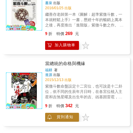
其中，一切就歷歷在目。 你會會心一笑，不禁
書泉
出版
便記取這些死背也無法運用的紫微斗數。有趣
2016/01/25 出版
的閱讀；人們常說，入門一樣新知，得先產生
繼善存老師第一本《圖解：超準紫微斗數，一
興趣，像看小說般，容易拾起的喜悅。 所以，
本就輕鬆上手》一書，歷經十年的暢銷上萬本
學會紫微斗數，就靠這一本。活背！活用！
之後，再度推出「進階版」紫微斗數之作。 全
書以「2013年流年命盤」為範例，讓你不用出
269
9
折
特價
元
門，即可推算出屬於你的2016年、2017年、
2018年&hellip;&hellip;等的流年運勢，以期認清
加入購物車
自己、求得先機、掌握未來。 本書五大特色：
1.全書以「2013年流年命盤」為範例，讓你不
用出門即可據此推算出屬於你的2016年、2017
年、2018年&hellip;&hellip;等的流年運勢。 2.
當總統的命格與機緣
本書繼善存老師在上一本《圖解：超準紫微斗
福耕
著
數，一本就輕鬆上手》認識紫微32顆主要星曜
進源
出版
之入門書之後，再推出有關吉星、煞星、四化
2015/12/13 出版
星等，在推運時所扮演的角色，以及其對生活
紫微斗數命盤設定十二宮位，也可說是十二卦
所產生之不容忽視的影響。 3.隨書附贈「全新
位，依不同的生辰年月日時，在各宮位植入主
14張職場版紫微牌、四柱骰子DIY」，以及
星和吉煞星曜及出生年的吉、凶基因雷雹，形
2016年流年運勢解析、九宮格開運風水方法
成該生辰主人的基因圖譜。命盤上每個宮位和
342
等，輕鬆搞定自己的人生指南！
9
折
特價
元
三合宮位聯合作戰，和對宮則互為表裡，十二
宮各自形成基因陣圖。命宮三方宮位星曜所佈
貨到通知
的基因陣圖，威力因不同的生辰而有所差異，
每個宮位和兩鄰宮的星曜配置，相助或相制，
互動息息相關。大運的宮位轉變，可能引動出