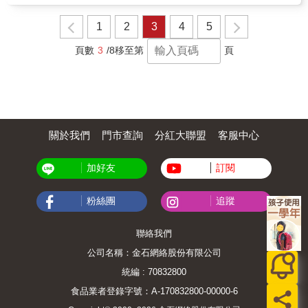
理論技法不能被普遍的推展開來，就要深入檢
既簡單又好用的手相書，讓對手相有興趣的朋
視預測的理論，是否應當有所調正，而不是用
友不用很傷腦筋的去背條文，當需要時隨時就
1
2
3
4
5
一廂情願的主觀取代客觀規律。接觸命理對我
可拿起來查閱，方便好用又準確。
來說是20初頭那些年，很懵懂無知的緣份，像
頁數
3
/8
移至第
頁
大家一樣，也經過在外上班為人打工的日子，
而命理學不曾脫離我的生活，逐漸由淺入深的
了解其中奧妙—簡易而不凡的奧妙。緊接著，
在我的生活裡，幾乎可以說將所有的生命投入
在命學領域，可以用一句話來形容：我拋棄了
許多機會，將生命投入在命理學燃燒。幸運
的，在我人生遭遇最谷底、最絕望的時候，命
關於我們
門市查詢
分紅大聯盟
客服中心
理學造就了我，成全了我。文人相輕是命學界
相互成長的途徑，卻也有相互惡性攻訐的陋
習，儘管曾經有多少人對我「莫須有」的詆
加好友
訂閱
毀、毀謗、批評、商榷，對這些我鮮少回應，
21世紀的年代，很多資訊都是開放的，命理學
粉絲團
追蹤
的知識體系也不例外，任何資訊知識都可以被
質疑、被挑戰，但真正投入的人就會曉得，沒
有那麼多時間去惡性批評他人，也沒那麼多時
聯絡我們
間理會這些惡性攻訐，我們的生活中有很多沒
公司名稱：金石網絡股份有限公司
意義的事情會消磨您寶貴的光陰，人最終還是
要回歸正軌，把時間投入到鞭策自己的研究與
統編 : 70832800
事業上。所有顯著的成功人物都有個共通點，
他們對自己是的事業抱持專心一致的態度，所
食品業者登錄字號：A-170832800-00000-6
以私下的生活會趨向於簡單，我不敢說自己能