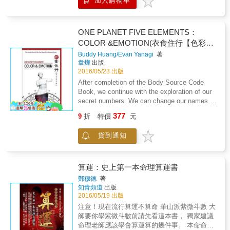
加入購物車
更添加了六吉星「昌曲左右魁鉞」在十二宮位
微合為一體，組成更貼近現代生活方式的現代
的論述，嘗試著使本書能觸及生命活動的各個
紫微，讓讀者透過先進的行動軟體來學習和掌
領域。 & 書中引用醫學典及陰陽五行論述，但
握現代紫微的知識，更進一步改善每個人生活
仍以《黃帝內經‧素問》做為本書的依據經典，
ONE PLANET FIVE ELEMENTS：
的每一面。這次增訂版增加了十顆重點星，補
書中尚佐以《易經卦象》以及《奇門遁甲》的
COLOR &EMOTION(衣食住行【色彩與
充說明這十顆星對我們生活的影響。
時空方位學，做為輔助性的說明，以求更全面
情緒】英文版)
Buddy Huang/Evan Yanagi
著
性。
韋燁
出版
2016/05/23 出版
After completion of the Body Source Code
Book, we continue with the exploration of our
secret numbers. We can change our names at
any time, but our birthdays are unchangeable.
377
9
折
特價
元
The numbers derived from our birthdays are
just like genetic codes, which record the
貨到通知
innate and acquired characteristics of our
body and soul. Seeing things simply through
the use of colors and numbers can help us
understand our actual needs and answers
算運：史上第一本命理算運書
some basic questions: What type of person
鄭穆德
著
are we? What is our personality? What are our
知青頻道
出版
ways of doing things? What do we need? We
2016/05/19 出版
can find answers to all these questions from
注意！現在流行算運不算命 華山派紫微斗數 大
our birth information. They also help us to
師要你學紫微斗數前請先看這本書， 獨家建議
understand ourselves as well as the people
命理老師應該學會算運算的幾件事。 本命命盤