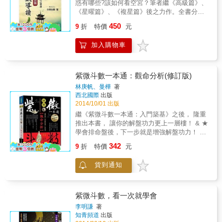
惑有哪些?該如何看空宮？筆者繼《高級篇》、
《星曜篇》、《複星篇》後之力作。全書分十
二章來說明空宮之類型，並依基本賦性、基本
450
9
折
特價
元
星曜關係、命身同宮、身宮在財帛宮、身宮在
官祿宮、身宮在遷移宮、身宮在夫妻宮、身宮
加入購物車
在福德宮等小節詳述解說。全書實例超過八佰
個，活盤解說二十二例，共十七萬字，只要仔
細研讀，受益無窮。
紫微斗數一本通：觀命分析(修訂版)
林庚帆、曼樺
著
西北國際
出版
2014/10/01 出版
繼《紫微斗數一本通：入門築基》之後， 隆重
推出本書， 讓你的解盤功力更上一層樓！ & ★
學會排命盤後，下一步就是增強解盤功力！ 看
完《紫微斗數一本通：入門築基》後，你已經
342
9
折
特價
元
學會： ●如何自己排盤。 ●對各級星曜有初步
的了解。 ●簡單的解讀144種常見命格。 &
貨到通知
《紫微斗數一本通：觀命分析》，更能夠讓你
學會： ●看懂你手上的命盤，有哪種吉格或特
殊格局。 ●不同主星坐命，有什樣不同的命運
趨勢、性格長相。 ●不同主星坐命＋不同宮位
紫微斗數，看一次就學會
＋不同年份＝精闢分析各人命盤。 & 本書特色
李明謙
著
& 【詳列各種命盤格局，仔細解說，容易查
知青頻道
出版
找】 列出52種吉格組合與特殊格局，讓你對不