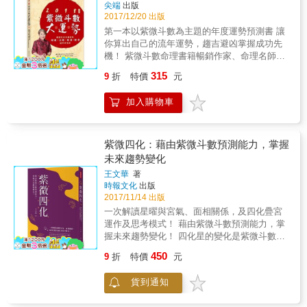
尖端
出版
2017/12/20 出版
第一本以紫微斗數為主題的年度運勢預測書 讓
你算出自己的流年運勢，趨吉避凶掌握成功先
機！ 紫微斗數命理書籍暢銷作家、命理名師──
善存老師， 透過淺白的文字、條理的剖析，以
315
9
折
特價
元
理論、實用兼具的特色，除了打破紫微斗數是
門深似的迷思，讓你輕鬆認識紫微斗數，同時
加入購物車
為12個不同宮位立命的讀者們，依序分析2018
流年命宮照會的星曜，與流年四化星啟動的能
量交互作用之後，帶給每個人的不同諭示，善
於掌握、運用宇宙能量賦予你的加持，能夠趨
紫微四化：藉由紫微斗數預測能力，掌握
吉避凶，知所進退的話，必然會好運旺旺來，
未來趨勢變化
有一個順利的來年！ 〈要好運～解讀你的2018
王文華
著
年天機密碼〉 所謂十年風水輪流轉，但是十年
時報文化
出版
太長，每隔三年就有一個轉運契機，從2016年
2017/11/14 出版
到2018年剛好是一個小循環的收尾，整體經濟
一次解讀星曜與宮氣、面相關係，及四化疊宮
因政治環境的紛擾以及政策不明確，仍處在動
運作及思考模式！ 藉由紫微斗數預測能力，掌
盪多變的局面。 ◆解讀1 在命理學上的流年運
握未來趨勢變化！ 四化星的變化是紫微斗數很
勢，是指在人生的運途上，每一年可能遭遇的
重要的核心價值， 是眾多祿命學問中最特別的
吉凶與順逆，而判斷運勢的吉凶與否，就是利
450
9
折
特價
元
方法。 本書點破四化的學習盲點，讓你按圖索
用流年四化星的飛化所產生的現象來推論：流
驥，深入淺出一窺堂奧。 輕鬆上手，讀出命盤
年天干的四化星飛入你本命的哪些宮位，會催
貨到通知
祕密！ 「命」&times;先天潛能培養＋「運」
動這些宮位中哪顆星曜變化，再配合宮中星曜
&times;契機掌握能力 ＋「風水」&times;環境
對比的強弱、吉星與凶星數量的多寡，來判斷