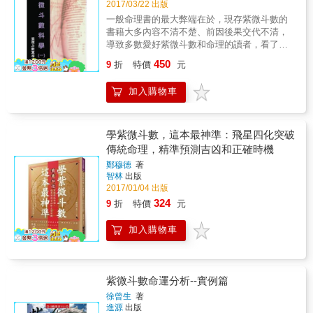
沙地上占卦、測字。 十三歲時得家傳紫微斗
凶禍福，近年來，紫微斗數除了具備占卜的功
2017/03/22 出版
在求助紫微斗數之智慧和使用價值時，務需心
數、陽宅風水之學。 廿五歲於台北市大安區設
能外，也能透過解讀技巧的提升、透過推斷吉
一般命理書的最大弊端在於，現存紫微斗數的
存元亨利貞四種謙德為尚，更顯本書無上的價
硯命相館至今。 同時為多家企業之風水命理顧
凶禍福連結過往人生的追朔，以更多元的方式
書籍大多內容不清不楚、前因後果交代不清，
值和功能所在。
問，足跡遍布海內外。 白手起家，從窮學生到
呈現人的一生，而具有心靈層次的諮商特性。
導致多數愛好紫微斗數和命理的讀者，看了成
熱門預約命理師，知命用命，造命旺命，十年
作者善存老師是國內精研紫微斗數的命理學
千上萬的書卻只換來頭昏腦脹、腦中一片混亂
450
創造千萬財富。 極精妙．神準確 本書為紫微斗
家，幼家學淵源，精研中西命理，兩個兒子均
9
折
特價
元
的結果。 本書為『命理史上第一本』以科學、
數的透解通會之作， 貫穿了唐宋、元、明、
為台港陸之知名命理研究者；長子筆名「安格
邏輯、數學破解紫微斗數真相的經典，並以時
清、民國等紫微斗數的發展， 從排盤、生辰校
斯」，為二十本著作之星座塔羅心理學作家，
加入購物車
事為佐證讓讀者輕鬆讀懂紫微斗數，讓讀者豁
正、談星論運、飛星四化等無所不包， 驚人的
次子筆名「德魯依」，為北歐盧文符文研究的
然開朗~!! 同時，每個章節都精心設計思考題，
發現飛星轉速與年收入成正比&hellip;&hellip;
第一把交椅。 善存老師正派認真的特質，表現
並附上神準的解說與論斷，讓你像諸葛孔明般
參悟「易經筮法」與「紫微安星」的關聯，以
在對人命運的關懷上；因為經歷數度與病魔交
神機妙算~!! 遇見這本書前~你對斗數不清不楚
學紫微斗數，這本最神準：飛星四化突破
「心算排盤」來取代紙筆或掌上排盤，簡化
手，體認人世間的無常，教職退休之後投入命
~~~看完這本書後~你對斗數一清二楚~!! 閱讀
傳統命理，精準預測吉凶和正確時機
「紫微星」與「局數」的推算法，十秒內知道
理事業，最大的希望是破除江湖術士的迷思，
這本書前~你被斗數玩弄股掌~~~翻閱這本書後
命宮主星。 重新定義了四化的作用，並以「易
作者以最古老的命理學VS.科學統計的論證，給
鄭穆德
著
~斗數對你易如反掌~!! 購買這本書前~斗數讓你
智林
出版
經八卦圖」來為四化探源，給予更強力的佐
疑惑徬徨的人最積極正確的導引及協助，以期
頭昏苦惱~~~買了這本書後~你可堪稱命理神腦
2017/01/04 出版
證，解決「庚干四化」歷史難題。 將「流月斗
達到命理真正的宗旨：趨吉的同時亦能避凶。
~!!
君」的概念，導入「流時斗君」，還原了流日
324
9
折
特價
元
流時應該要有的準確性，完整了紫微斗數的流
運架構。
加入購物車
紫微斗數命運分析--實例篇
徐曾生
著
進源
出版