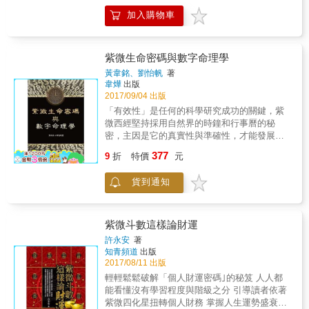
星曜與各宮變化的強弱，更進一步的說明，提
自如！ 「命」&times;先天潛能培養＋「運」
情慾、金錢、玄學、哲理、才藝、享受方面的
加入購物車
供學習紫微斗數的一個方向，可以按圖索驥的
&times;契機掌握能力 ＋「風水」&times;環境
追逐皆不遺餘力，因而2018年社會中千奇百怪
學習，可以定位於紫微斗數入門的書籍。
契合能力＋「積陰德」&times;做事的積極度 ＋
的事務將可能層出不窮，抓得住機會就可以好
「讀書」&times;經驗學習能力＝成功指數
好表現自己！ ◆承先啟後的太陰化權 神準預
&gt;&gt;紫微斗數可以對自己有更深一層的自我
紫微生命密碼與數字命理學
測：建物土地重整，經濟生活的提振，傳統倫
瞭解，並且能夠更精準地剖析自己，才能做出
理精神，家族 親情維護，是維繫社會安定的力
黃韋銘、劉怡帆
著
人生完整的生涯規劃 人生在世，不如意十之八
量 2018年化權星承接著去年已被化祿星啟動的
韋燁
出版
九，如何在不如意之中，使用最少的資源，獲
2017/09/04 出版
太陰星，太陰星代表著不動產、地下金融、航
得最大的利益？ 「紫微斗數」可以幫助我們，
運，旅遊，藝術，美容以及與婦女相關的事
「有效性」是任何的科學研究成功的關鍵，紫
在最短時間內找出環境與自己的關係，分析現
務，太陰星是陰柔被動的，又有朔望圓缺的變
微西經堅持採用自然界的時鐘和行事曆的秘
有可掌握運用資源有哪一些。 &gt;&gt;紫微斗
化，化權星則有擴張，突顯，競爭及權變的特
密，主因是它的真實性與準確性，才能發展出
數可以趨吉避凶，根據時間預測未來事 中國的
質，有爭奪或是鞏固的意味，也表示必須採取
它的有效性。紫微西經將我們出生時間的自然
377
五術系統，就是專門分析各星球在不同位置對
9
折
特價
元
較為猛烈的手段或是劇烈的競爭才能夠有獲
能量與我們的八字，運用簡單的數字和顏色連
人所產生的不同磁場變化情形，這種變化的情
得，如此則會讓靜態內斂的太陰星變得張揚。
接起來。這些數字可以對人、事、物進行識
形可稱為「吉」、「凶」的學問，而這一套學
貨到通知
今年度也有關於「精神問題」及「情緒控管」
別，而且可區分為天生的與可識別的，並且讓
問是結合天文、人文、地文，運用在「人」的
等的心理層面失控的問題，太陰星也代表著感
我們作出選擇，簡易地提高我們生活的各個方
身上，能夠根據時間預測未來的事。 &gt;&gt;
情凝聚力，情感的交流及共鳴，所有關於太陰
面。同樣，這能量也分內部和外部，通過數字
紫微斗數可以增加個人智慧，謀而後動出奇制
星所主導的領域不免會有消長變化，不論是商
的分配，在內部，我們可以找出更好的能量，
紫微斗數這樣論財運
勝 「紫微斗數」可以讓你先知己再知彼，謀而
業或政治事務甚至私人間的談判，運用策略及
並與在外部像我們的家和工作環境的能量進行
許永安
著
後動，善用資源，採取最佳的解決方案，在激
技巧來取勝才是最高明的溝通術，而且峰迴路
匹配，找出和諧生活。數字也用來描述個人的
知青頻道
出版
烈的競爭環境中「出奇制勝、脫穎而出」，立
轉的機關重重；國人所關心的居住正義或是土
獨特的性格特質，所以也解釋了我們在與他人
2017/08/11 出版
於不敗之地。 如何在「紫微斗數」的命盤中，
地改革政策仍會是爭議性的話題。在今年化權
交往時的行為，從而提高彼此理解的機會。 &
輕輕鬆鬆破解「個人財運密碼｣的秘笈 人人都
洞悉人生大道理？ ‧學習「紫微斗數」的觀念，
星所代表的競爭力，不言而喻必然是與金融、
每個數字包含了一個定義或故事，它與某個
能看懂沒有學習程度與階級之分 引導讀者依著
從另一個角度思考「紫微斗數」能給我們那些
運輸，旅遊，產業競爭力的提振有關，而女力
人、某個地點、某件事物或某個時間都有著獨
紫微四化星扭轉個人財務 掌握人生運勢盛衰過
幫助，協助我們遇到猶而不決的事情，多一個
的展現也會是今年的特色。 ◆排憂解厄的右弼