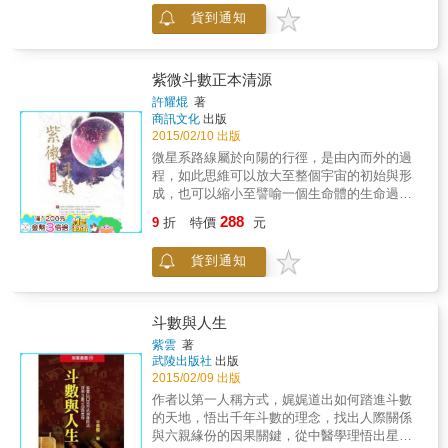
component is the life Chart, akin to a road
心靈層次；或是視作一種休閒娛樂，如同看電
貨到通知
map and weather forecast combined, that
影，盡情享受其趣味、懸疑、刺激，以及身歷
helps you to discover virtually everything you
其境之氣氛，而不必在乎情節真與假。 命理畢
need to know about yourself, The information
竟是命理，它充滿太多不確定性，雖然斗數論
is derived from over 100 points in the celestial
人吉凶，確實有其準確性，但影響一個人榮辱
紫微斗數正本清源
sky known as &ldquo;stars&rdquo; and their
成敗因素有很多，切莫一古腦兒，對它抱持執
許耀焜
著
locations during your exact moment of birth.
著或盲信態度，尤其不可讓其干擾生活步調，
商訊文化
出版
As a result , the Zeus Sensor is a complex
而影響正常情緒，導致整天神經兮兮。了解一
2015/02/10 出版
and detailed system of interpretation that
個人個性、性向、才能，或是解決個人生活困
微星系路線屬於向陽的行徑，是由內而外的過
allows us to view the blueprint of our lives by
境與難題，終究要回到正統學術，唯有透過正
程，如此思維可以放大至整個宇宙的初始與形
accurately describing our past, present and
常教育管道，認清自我，發現問題，解決問
成，也可以縮小至譬喻一個生命體的生命過
future. & Unlike other systems based on
題，才是一條正確之道路。
程。 & 天府星系則是以順時針的方向排序，是
288
Chinese astrology, the interpretations within
9
折
特價
元
由顯到隱的佈局，從其佈局的陣勢，可體會大
the Zeus Ssensor have been update to fit our
自然乃至每個人的心性由外往內軌跡順序
modern lifestyle. All the stars feature English
貨到通知
&hellip;&hellip; & 紫微斗數有著初始設定的
names and descriptions, with the fourteen
「先天局」，以及在斗數成局後的「後天
Primary Stars adopting the names of
局」，先天局即是紫府在寅、申宮坐命立為基
prominent figures in Greek Mythology.The
礎盤，此是以哲學的角度在思考天道運行的規
斗數與人生
modern world is takedn into accunt by
則，因此，此紫府座寅宮為命宮的「先天命
紫雲
著
incorporating True Solar Time before
宮」並非單指一個人，而是在說明「人」這個
武陵出版社
出版
converting one&rsquo;s exact birth time to the
族群的成立源由&hellip;&hellip;
2015/02/09 出版
Chinese Lunar Calendar equivalent. Our lives
作者以第一人稱方式，娓娓道出如何踏進斗數
are influenced in every way by the Five
的天地，悟出千年斗數的理念，找出人際關係
Elements Theory therefore it is heavily
與六親緣份的因果關鍵，從中醫學理悟出星曜
incorporated in the Zeus Sensor system. To