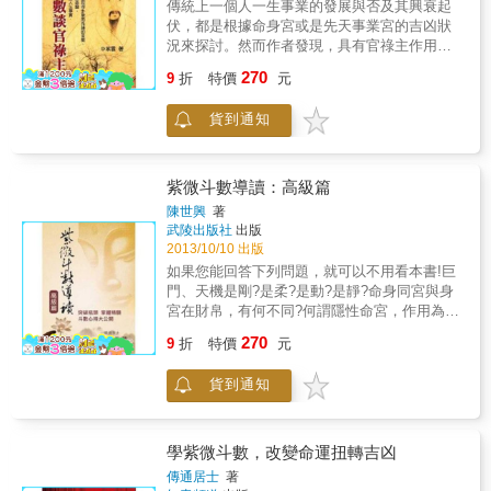
傳統上一個人一生事業的發展與否及其興衰起
而不是被動地讓命運牽著鼻子走。 簡單來說，
市預測和命盤分析，雖非先天好財運之命格，
己的理財運勢 由於現在社會中，有很多人因為
伏，都是根據命身宮或是先天事業宮的吉凶狀
紫微斗數就是東方古老的星象學，紫微命盤裡
但算出後天財運的發財時機在50~59歲，並得知
不懂得推斷投資理財運勢，因而在投資理財上
況來探討。然而作者發現，具有官祿主作用的
的每顆星都已在宇宙中亮了數十億年以上，至
其喜神為土，適合投資五行屬土的產業，容易
沒有賺到錢而且還賠了很多錢，甚至因此被極
星曜，如紫微、天府、天相、廉貞、武曲及太
今對地球仍具有活躍的影響能量。真正的你，
投資得利，51歲成功獲利千萬。 每個人都有不
270
少數假借算命之名，實際上卻行詐財之實的不
9
折
特價
元
陽這六顆甲級星曜，也具有左右命造一生事業
是紫微命盤裡14顆主星的能量組合，會隨著星
同的發財時機，現在立即拿起本書，了解最有
肖人士所欺騙。因此筆者特地將本人融會貫通
興衰起伏的關鍵性作用。請看作者如何採行官
體賦予的能量不斷演化與改變。按照生辰八字
利於自己的投資方案！就算先天財運不佳；也
的心得，寫成《投資運勢速推法》這本書，藉
貨到通知
祿主卦象的推論方法，把紫微斗數發揚光大。
排出來的星組命盤是既定的格局，可以從中得
能透過掌握後天財運的時機點來獲利！
由讓讀者自己學會推算投資理財運勢，避免前
知你的「命運體質」，看出我們天生擁有了多
述問題產生，並進而讓讀者可以因而趨吉避
少資源籌碼，以及這一世要努力的方向。然
凶，在投資理財的路途上可以多賺一點錢。 人
而，紫微命盤的可貴之處，就在於強調透過個
紫微斗數導讀：高級篇
的一生理財運勢實際上可以區分成兩種運勢，
人意志去掌握懂命、改命、造好命的主動權，
陳世興
著
一種是一生動產理財運勢，而另外一種則是一
這也是紫微跳脫宿命的真正價值。而改運造命
武陵出版社
出版
生不動產理財運勢。 其中，動產是屬於比較容
的關鍵，就在四化氣。 四化氣是四股動態的能
2013/10/10 出版
易變現的資產，例如股票、基金等資產。而不
量，主要分為先天四化、大運四化及流年四
如果您能回答下列問題，就可以不用看本書!巨
動產則是屬於比較不容易變現的資產，例如房
化。它們的能量會隨著天干變動，催化並改變
門、天機是剛?是柔?是動?是靜?命身同宮與身
子、土地等資產。 動產理財運勢好的時候，若
個別星曜及宮位的能量布局。追蹤潛藏的四化
宮在財帛，有何不同?何謂隱性命宮，作用為
有投資股票或基金等動產，通常獲利的機會很
氣足跡並加以判讀，不僅能從容避開生命中暗
何?不利婚姻的命理因素有哪些?不孕症之因素
大；同樣的，若不動產理財運勢好的時候，若
270
藏的凶險，還能借勢創勢、引動好運。 本書第
9
折
特價
元
及對治?何時不該生育?疾病如何判定?學歷、考
有投資房子或土地等不動產，通常獲利的機會
一部用五個步驟剖析紫微命盤，帶你掌握紫微
運如何看?會不會讀書?文昌在官祿宮是幾月份
很大。 因此，若有一個人在某段時期，動產理
四化能量；第二部透過賈伯斯、林書豪、奧
貨到通知
生?地空在財帛宮又是幾月份生?火星見空劫，
財運勢很好，但是不動產理財運勢卻不好，那
修、鳳飛飛等名人命盤的解析，教你如何套公
羊陀見空劫，火鈴見陀羅該如何解釋?祿權、祿
麼這個人在這段時期，若想要進行投資，最好
式解命盤；第三部則是12則真實案例的故事分
忌、權忌、... 又該如何解釋?本書內容豐富，請
投資股票或基金等動產，而最好不要去投資房
享，看四化氣如何發揮操縱人生走向的大功
用心閱讀。
子或土地等不動產。 本書將教你如何自己算投
學紫微斗數，改變命運扭轉吉凶
能。然後你就可回過頭來重新檢視自己的命
資理財流年運，用紫微斗數找到你的最佳投機
傳通居士
著
盤，為自己寫一份「命運體檢報告書」，或許
時機 讓自己可以在錢財方面趨吉避凶，看清楚