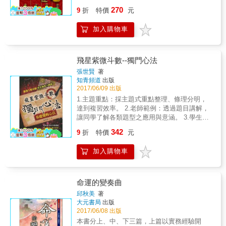
特的關連性。數字與顏色的能量默默地存在在
愉悅有品味的人生 本書的重點放在如何增進及
判斷參考的工具。 ‧探討時間與人的關係，介紹
化科 神準預測：端正視聽，擇善固執，發揮中
270
我們生活遭周，我們不知不覺中被它們影響
9
折
特價
元
改善個人的財務狀況為主，為盡量達到本書的
一般常用之曆法，時差與命理的關係，以及命
道力量 2018年的救贖力道來自於右弼化科，化
著。所以，當我們透過紫微西經與數字的學習
目的，所以，將每年國內財經活動的大趨勢，
理上所使用的時間為何？探討紫微斗數閏月排
科星本身代表著彰顯、名譽、榮耀、美好的事
與研究，我們便越能瞭解箇中義意，就能容易
加入購物車
透過三十年的資料比對與統計，從中整理出以
法，時間對「紫微斗數」的影響，時間與人的
物，是一顆可以解災難的星曜，右弼星的五行
地在生活中創造出彼此的和諧與平衡。 本書特
每十年為一個輪迴圈的邏輯理論，並將其形成
關係。 ‧封神榜故事內容人物性格特性，與紫微
屬水，是斗數中的善星，助星，還帶有迷糊桃
色 你能想像生活裏少了數字，對我們會有多大
一套演算模式，提供系統性的解財經走向趨勢
斗數星性做一系列關連性的闡述。以故事方式
花的特質；凡是跟右弼星同宮的主星，都能得
的影響與不便，其實數字早已與我們的生活密
預測、風險管理、以及危機因應理論，這也適
引導星曜認識，將星曜與星的特質結合起來。 ‧
飛星紫微斗數--獨門心法
到右弼星的幫襯而更加突顯其特質，但若同宮
不可分。中西方從古至今對數字命理學多以數
用於國際間所進行相關財經活動的理論，其體
紫微斗數排盤，介紹排盤的方式，排盤應注意
的是凶星，則反而益增其惡，可就不太美了。
張世賢
著
字加減形式來解譯數字。紫微西數字命理學卻
性是相通的，只是所呈現的事件不同而已。
的事項，快速起盤方法，如何排出正確的「紫
知青頻道
出版
因此，2018年右弼化科的救贖來自於媒體或是
將0-9 這10個數字與五行土、金、水、木、火融
微斗數」盤。 ‧以易經卦理推論星性，星性特質
2017/06/09 出版
一些公益團體，公關遊說組織以及各行各業的
合外，再輔以陰陽理論構成10個組合，賦予每
衍生萬物萬事，以系統觀看紫微斗數星性的推
附庸組織，若是各方意見無法整合，期盼大環
1.主題重點：採主題式重點整理、條理分明，
個數字新的詮釋與定義。讀者使用WMH109系
演。 ‧次級星來說明，天刑、天姚、天馬、解
境改善的救贖力道顯然有些薄弱。至於個人若
達到複習效率。 2.老師範例：透過題目講解，
列的書籍和行動軟體既能快捷又方便的找出自
神、天巫、天月、陰煞、地劫、天空、台輔、
想要拚經濟，增加所得，在今年有一番作為的
讓同學了解各類題型之應用與意涵。 3.學生練
身潛藏已久的天生能量，又能認識生活周圍環
封誥等，共有三十二顆星解說。 ‧流年星曜詳細
話，很可能得要身兼多職或是開發副業，並且
習：老師講解後可馬上練習，加深解題技巧。
境裏一直循環的自然能量，再利用這樣數字和
342
介紹，長生十二星、博士十二星、將前十二
9
折
特價
元
多充實自己的專業，讓自己立於不敗之地。 ◆
4.類題演練：提供類似題練習，加深演練能
顏色來增加能量改善生活。 中國古時以天干地
星、歲前十二星等，共四十八顆星曜。 遠取諸
災吝不順的天機化忌 神準預測：改革方向，財
力。 5.綜合練習：章後蒐集各題型的練習題，
支作為記時方式，農曆24節氣成為人類生活工
物，近取諸身，可以把眼見的事、物可以歸納
加入購物車
經的推展，有過多的權謀，未能順應民意，制
加強練習、提升實力。 6.歷屆考題：蒐集近幾
作的重要準據，這也說明天干地支對人的重要
到各星曜裡面，也可以從星曜衍生應用，掌握
度僵化且亂了套 從四化星的能量對應中，很明
年歷屆試題，掌握考情趨勢。
性；紫微西經即運用這天干地支有系統的運算
機先運籌帷幄！
顯的看到天機星自2015年的化祿轉為2018年的
並加上數字、顏色和陰陽而制成六十甲子天干
化忌。天機星本質是機智、機謀、智略、機
地支周期表 ，即可發現這是具系統性，周期性
命運的變奏曲
動、應變、規劃能力、分析邏輯與推理，是智
與可預測性，而這些都將在WMH109系列的紫
邱秋美
著
慧的表象，同時也是益算之星。天機星所屬的
微西經、八字插座、紫微羅盤，109玉皇大帝網
大元書局
出版
範疇包括：經濟、金融、股票、債券、交通、
路平台裏被驗證。 每個人在出生時，他(她)的
2017/06/08 出版
資訊、企劃、產品的研發設計、詩文詞曲創
八字便與紫微西經命盤上所有天上星宿配置產
本書分上、中、下三篇，上篇以實務經驗開
作、幕僚人員、情治與智庫、各類創作者如作