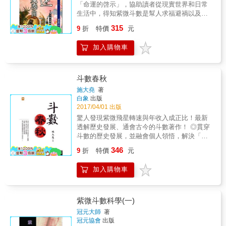
生關聯；相同地這些星宿的配置，也揭示出該
「命運的啓示」，協助讀者從現實世界和日常
家、藝術家或是名嘴等各類由自身智慧創造而
個人獨特能量。紫微西經更將每個人出生時的
生活中，得知紫微斗數是幫人求福避禍以及趨
成的創作者；化忌代表了負面力道，有限縮、
八字轉譯成數字，加上個人屬性元素構成的
吉避凶用，擧凡生命最寶貴的健康、平安、快
不順的意味，而天機星也代表體制內的變革，
315
「人生密碼」來與其他人，事．物進行匹配，
9
折
特價
元
樂三要件，以及學業、婚姻、事業等人生三大
若想要擺脫守舊的錮制、跳脫僵化的體系，從
並期能將這種自然能量，經由數字和色彩的運
奮鬥，或大從國運、小至個人得失、人際關
天機化忌的角度來說，似乎幕僚人員線不了
用來達到個人平衡與協調。
加入購物車
係、公司經營管理發展等無所不包，至少本書
策，檯面上的人則是光說不練罷了。 天機是善
所告的訊息是很重要而值得珍惜的意見，若能
蔭，一個體恤人民的政府會對於要求改革的聲
心誠感應，必能處處見命運啟示，和難以預料
浪做出善意的回應。天機也是一顆善變權謀，
的轉折，或許潛修本書道理，自能體悟靈準皆
斗數春秋
容易見風轉舵的星曜，這也諭示著我們，政府
是謙虛的緣遇與無比神奇的一種收獲，非物質
施大堯
著
會選擇性的回應人民或那些關心國是者所獻的
可換取的。 中篇名曰「六爻卦基本概念」，下
白象
出版
策略，天機所代表資訊，正也說明了網軍的崛
篇名曰「華山欽天紫微斗數」，以上二篇是作
2017/04/01 出版
起其來有自，成了獻策的一股力量，天機化忌
者集一生學習和教導後學者的心血結晶，一方
驚人發現紫微飛星轉速與年收入成正比！最新
顯示網軍隔空叫陣、口水戰的亂象益發不可收
面供學生方便記錄和討論用，更是公諸社會，
透解歷史發展、通會古今的斗數著作！ ◎貫穿
拾，在今年很可能是成也網軍，敗也網軍。更
就教前輩請益交流用，絕不藏私，言簡意賅，
斗數的歷史發展，並融會個人領悟，解決「庚
令人不樂見的是由於政策僵化，無謂的干擾太
以享天下有緣人共護此道，共建安和樂利的社
干四化」歷史難題。 ◎以「心算排盤」取代紙
多，加上國內投資環境不佳，資訊大企業相繼
346
會。 對於有興進入研究堂奧者，建議反過來，
9
折
特價
元
筆或掌上排盤，參悟「易經筮法」與「紫微安
出走或是限縮投資。至於個人的節操方面，善
從下篇先讀，依序中篇、上篇自能循序漸進，
星」的關聯，十秒算出主星。 ◎以「飛星式
廕星化忌說明了一件事，那就是人心思變，滿
邁入周易大道。唯六爻卦的基本概念有別於周
加入購物車
子」貫通「飛星四化」，並重視「虛實準則」
腦子損人未必利己，一肚子壞水的人會變得多
易64卦的解讀，此又證明易卦的應用，其神奇
與「系統化」，重新定義四化的作用。 ◎提出
了起來，這也是在2018年需要格外防範的！ 如
變化之道理，若非古聖先賢集衆人之智慧實難
「方城」的見解，將「愛情」、「財運」、
何排出一張完整的紫微命盤 〈關於紫微斗數〉
以登入堂奧，更奢談發揚光大。文末特意表
「健康」、「工作」等項目，分配給有關的
紫微斗數具有長遠的的歷史，簡單地說，紫微
紫微斗數科學(一)
述，若能由本書得道者，盼能精益求精，勿忘
「概念宮位」，以「多宮」處理單一議題，求
斗數即是一種「以紫微星為數算占卜的方
冠元大師
著
元者善之長，亨者嘉之會，利者義之和，貞者
出最好的解盤。 本書作者十歲時便能以木枝於
式」。數千年來，人們透過紫微斗數來論斷吉
冠元協會
出版
事之幹，其道理之體用皆在仁禮義智四訓上，