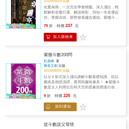
2014/09/19 出版
同星曜的組合有更深入的了解。 & 【十四主星
化繁為簡，一次完全學會精髓。深入淺出，輕
入命能讀術，針對不同主星坐命，深入剖析個
鬆解析命盤行運。解說精彩，預知一生命運起
人命運】 不同主星坐命，可看出一個人基本的
伏。掌握吉凶，順勢發展趨吉避凶。紫微斗數
個性與命運趨勢，加上各主星坐落於不同宮
學習書那麼多，看不懂學不會嗎？這本書讓您
237
位，又有不同解讀，本書一一加以詳列，讓你
79
折
特價
元
懂門道、窺堂奧。紫微斗數以星宿配合十二宮
在學會排盤後，懂得如何解釋命盤！ & 【深入
的數術算命方法，是一種星相術，亦是中國傳
分析名人命盤，印證你的解盤功力！】 列舉大
加入購物車
統相術中的一門重要學問。人出生時的星相決
家所熟悉的影視明星、政治名人，將命盤分析
定人的一生，即人的命運。各種按一定次序出
結果與他們的生平互相印證，讓你再次體會紫
現的星曜對相對應的人的命運具有特定的影
微斗數的精密！
響，因而分析人出生時的星相就可以判斷人本
紫微斗數200問
身命運的好壞和時間順序。序言這本書是我多
杜易峰
著
年教學與實務論命經驗系統化整理而成，是一
雅各文創
出版
本有深度的入門書，無論是初學者或進階研習
2014/06/04 出版
都能有所助益，期待一本好書與您一起探研紫
以ＱＡ形式深入淺出講解斗數基礎知識，佐以
微斗數的堂奧。一個人出生時，人體內的DNA
圖表及例證演繹，實用與趣味兼具！ ★紫微斗
受到天上日月星辰運行的磁場影響，在生理及
數是古人利用出生時天空的星象狀態進行命運
心理上會產生某種潛在的「制約」力量，進而
吉凶預測的體系，因其玄妙精準而被譽為「天
225
影響個性、體質、潛能及運勢的起伏，這也許
9
折
特價
元
下第一神術」。 ★紫微斗數是流行且實用的個
就是命理學所探討的軌跡。人生的成功與否？
性分析理論，本書從最基本的紫微斗數學入
命格（天時）約佔40％、環境與風水（地利）
貨到通知
手，詳細介紹了如何運用紫微斗數解讀每個人
約佔30％、個性與教育及後天的努力（人和）
在人際關係、職場、家庭、財富及健康等重要
約佔30％，紫微命盤是「知命」更是「知
議題的運勢，幫助人們全面掌握斗數知識，達
己」，經由了解
到趨吉避凶、開運轉運的目的。
從斗數談父母情