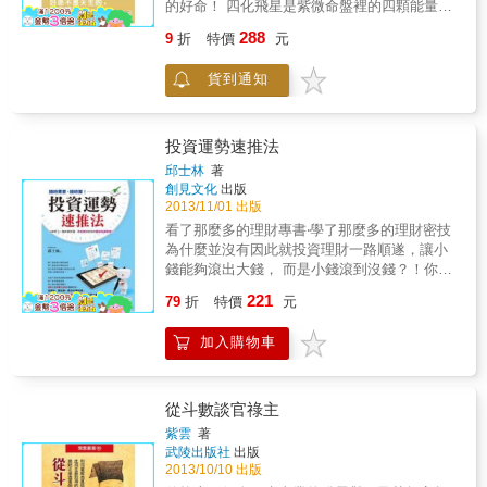
的好命！ 四化飛星是紫微命盤裡的四顆能量變
資慘賠兩千萬，卻在正確時機投資賺進一億。
化球， 善用祿、權、科落入宮位時所帶來的正
這一切都因為是否掌握自己的財運好壞時機和
288
9
折
特價
元
面能量，化解忌星的負面能量， 就可以順勢創
投資方向。 &&& 作者為中華民國天星紫微斗數
勢，為自己造好命！ 王泰權（甲骨文金文學
研究會理事長，師承天鉞門鑽研紫微斗數，累
貨到通知
家）、向陽（詩人）、陳克華（作家）、許常
積30幾年的經驗精準分析並運用於投資理財，
德（音樂創作人、作家）、羅懿芬（電台主持
幫助無數人算出正確的投資方向，順利累積財
人、資深講師）、藍米克（新時代心靈講師）
富。這次將一身絕學傾囊相授，將算錢的箇中
聯合推薦 ■&& &祿、權、科、忌＝幸福感、成
投資運勢速推法
要訣分享給大眾，讓各位都能根據自己的紫微
就感、希望、心結 認識「祿權科忌」四化氣這
命盤從本書中找到自己財運時機好壞和方向。
邱士林
著
個命運導航器，就學會了駕駛你的命運，可以
創見文化
出版
書中印證2012年股市預測精準度達80%，想賺
把你的幸福感（祿）找回來，讓成就感（權）
2013/11/01 出版
錢的您不可不讀！為您量 紫微命盤的致富地
再度現身，叫希望（科）敗部復活，讓心結
圖，六步驟讓你不論經濟危機或繁榮，都會看
看了那麼多的理財專書‧學了那麼多的理財密技
（忌）輕鬆解套。 ■紫微四化，是命運要你體
趨勢賺大錢。 步驟1：列印出自己的命盤 步驟
為什麼並沒有因此就投資理財一路順遂，讓小
驗的四種能量 從先天、大運到流年，透過四化
2：用紫微斗數判斷投資環境 步驟3：了解適合
錢能夠滾出大錢， 而是小錢滾到沒錢？！你是
氣的動態作用，每個人都有自己的能量籌碼，
自己的投資方式 步驟4：認知自己財運好壞時
不是也有這樣的困惑呢？ & 除了善用專家智
221
在對的時間驅動它們，主動出擊，便能創造黃
79
折
特價
元
機點 步驟5：搭配當年紫微斗數理財預測作投
慧、用心做好理財規劃外， 運勢也是影響您成
金人生。 現在，就幫自己寫一份命運體檢報告
資規劃 步驟6：布置開運發財風水，讓您發財
敗的關鍵因素。 本書教你用紫微斗數快速算出
書吧！ 這本書很特別，它講的是古老的紫微，
加入購物車
守庫。 只要跟著本書的幾個步驟，就能夠
你的投資理財運 炒股買房，就是要順著你的財
卻從現代能量入手；它要你弄懂自己的命盤，
從你的紫微命盤找出自己的財富密碼！ 你也可
運走，投資才會賺! 您想知道自己一生在動產/
卻帶你在賈伯斯、奧修、林書豪的命盤中鑽進
以成為股票獲利的財富大戶！不再是只追股市
不動產的投資運勢嗎？ 想知道你的理財大運何
鑽出。神奇的是，只要懂得祿、權、科、忌四
漲跌的虧本小戶。 股票投資者林先生，39歲時
時來嗎？ 不用花大錢找算命師父 / 不用到處求
從斗數談官祿主
化氣命盤能量的運作道理，你就真的明白了讓
損失一億，而後算出自己財運強弱時機，成功
名師指點， 你自己就可以── 快速推算一
紫雲
著
人腦袋發疼的命盤玄機，就像解開方程式一樣
避開風險，在59歲時獲利累積近億。 股票投資
生理財運勢 快速推算十年理財運勢 快速推算某
武陵出版社
出版
豁然開朗。唯有了解「生命能量」如何透過命
者王先生，原先也在股市滑鐵盧，慘賠好幾百
年理財運勢 快速推算某月理財運勢 快速推算某
2013/10/10 出版
盤來運作及行使功能，你才能主動掌握命運，
萬，在師法天鉞門後，根據本書的紫微斗數股
日理財運勢 隨時需要‧隨時算!用紫微斗數算自