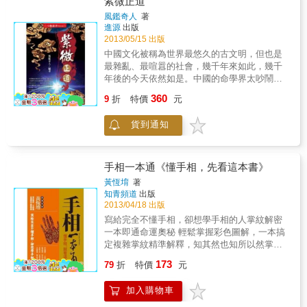
紫微正道
大的優點在於── 推算方法簡單易懂。 理財運
勢可以很快速就推斷出來。 不用背誦太多東
風鑑奇人
著
西，即可以一邊拿著本書、一邊進行理財運勢
進源
出版
推斷。
2013/05/15 出版
中國文化被稱為世界最悠久的古文明，但也是
最雜亂、最喧囂的社會，幾千年來如此，幾千
年後的今天依然如是。中國的命學界太吵鬧
了，喧嘩了幾千年，又浮躁了幾千年，雖然知
360
9
折
特價
元
識的浩瀚讓我還在不斷的精益求精，然而，研
究中國命理學，經過多年學習投入、進入誤
貨到通知
區、嘗試各種實踐方法、從各方取經研究後，
總結出了一個心得，就是聽起來、看起來越危
言聳聽、越神奇的論命神斷，幾乎90％以上都
是唬弄人的，看了這麼多年神斷事跡的傳聞，
手相一本通《懂手相，先看這本書》
但這條道路上的仙算生涯，幾乎只有極短的職
黃恆堉
著
涯，真正能夠平平穩穩，經得起考驗的、經世
知青頻道
出版
致用的、放諸四海皆準的，其實都是簡易而貫
2013/04/18 出版
之，簡易的程度，又可通用在不同的預測體系
寫給完全不懂手相，卻想學手相的人掌紋解密
—紫微斗數、子平八字、六爻預測、鐵版神
一本即通命運奧秘 輕鬆掌握彩色圖解，一本搞
數。若還在執迷不悟、往死裡鑽牛角尖的同修
定複雜掌紋精準解釋，知其然也知所以然掌握
同好，信不信由您，或許時間機緣一到，您可
未來，命運就在自己手中手相開運，趨吉避凶
173
以自行體悟。我研究命理的觀點，要求必須經
79
折
特價
元
天天開運近幾年筆者在全省保險公司、房地產
世致用，放置普天之下皆準的客觀準確率，即
仲介業、社團、讀書會演講場次超過1000場，
使是東方世界的中國命理，也要能對應在世界
加入購物車
發覺談手面相時最能讓聽眾共鳴而且感同身
每個人命發展的共同準確規律，當譁眾取寵的
受，沒有人會打瞌睡。所以我就決定出版這本