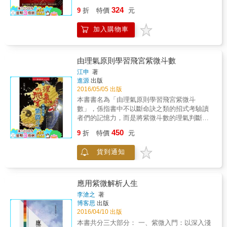
around us. After all, the life journey of
（點）＋大限命盤（線）＋流年命盤（面） 三
324
individuals can be very different. We need to
9
折
特價
元
盤合一，才能精準掌握每一件事未來的吉凶 &
have a basic understanding of the meanings
華山派紫微斗數大師教你算命算運 應該這樣
of the numbers 0 to 9. This is the foundation
加入購物車
問： 1、預測會發生什麼事？ 2、對以後有什麼
for all kinds of computation. There are no good
影響？ 3、應該怎麼做？ & 命理老師及愛算命
or bad numbers. They possess the dual
的你，都要知道的常識。 算命分兩種，一是算
properties of positive and negative, the so-
命，二是算運； 「算命」論述先天註定的現
由理氣原則學習飛宮紫微斗數
called Yin and Yang attributes of the Five
象。 「算運」論述後天運勢的吉凶。 真正算運
江申
著
Elements. The world is made up of
的論命方式共分八種， 一是現象、二是時間、
進源
出版
contradictions, and numbers are no exception.
三是吉凶、四是內容、五是影響、六是改運、
2016/05/05 出版
Once again, we have classified the Fourteen
七是轉運、八是宗教。
本書書名為「由理氣原則學習飛宮紫微斗
Primary Stars in Zeus Sensor to represent
數」，係指書中不以斷命訣之類的招式考驗讀
different design styles, types, and materials of
者們的記憶力，而是將紫微斗數的理氣判斷法
fashion, thus creating the product design
則以去蕪存菁、循序漸進的編排方式幫助讀者
concepts of 109TM. 109TM enables readers
450
9
折
特價
元
學習理解，可使讀者在短時間內建立紫微斗數
to figure out the elemental energies that they
命理學之正確觀念，從而可快速推斷一張命盤
require. It skillfully uses colors and numbers
貨到通知
上顯現的重要事項。而不是記了一堆招式後，
to merge with modern life and fashion trends.
看到命盤不知道從何下手。另外，由於斗數中
本書特色 By using the traditional Chinese
星之功能在於導氣，所以真正的主角在於宮
theories of the Five Elements and Zi Wei Dou
位，這有點像是坐飛機從台灣飛到日本，真正
Shu , we have explored the interrelationslip
應用紫微解析人生
在飛的是飛機而不是裡面的人；飛機就是宮，
etween our personal elemental colors and their
李滄之
著
人就是星，星是因宮的移動而移動，因此我們
impact on pur personal emotion. In order to
博客思
出版
稱為飛宮紫微斗數。但由於飛星一詞非常普
easily manag this relationship, we have
2016/04/10 出版
遍，在闡述中我們會兩種名詞交替使用。
created the simple concept of a personal ID.
本書共分三大部分： 一、紫微入門：以深入淺