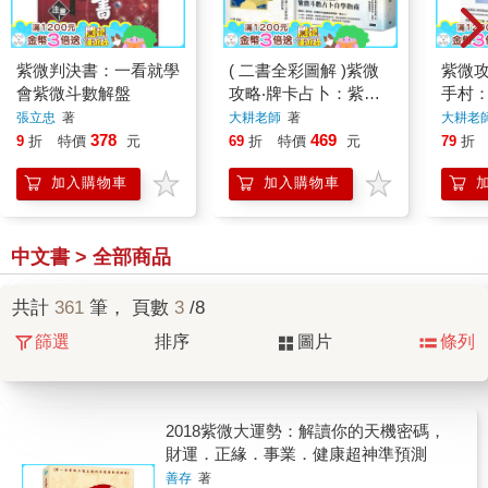
紫微判決書：一看就學
( 二書全彩圖解 )紫微
紫微
會紫微斗數解盤
攻略‧牌卡占卜：紫微
手村
斗數占卦50問＋星曜
成為
張立忠
著
大耕老師
著
大耕老
解密
輯和
378
469
9
折
特價
元
69
折
特價
元
79
折
加入購物車
加入購物車
中文書 > 全部商品
共計
361
筆， 頁數
3
/8
篩選
排序
圖片
條列
2018紫微大運勢：解讀你的天機密碼，
財運．正緣．事業．健康超神準預測
善存
著