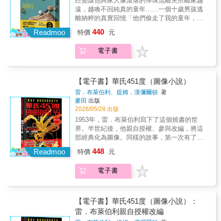
巨變讓他與家人像滾落的彈珠流離失所離家越
格站在這片曾被災難洗刷、如今正緩慢消逝在
法。——有些旅行，不是為了抵達，而是為了
Richardson，《紐約時報》暢銷書《The Book
遠，越喚不回純真的童年……一個十歲男孩逃
荒草與廢棄村落中的土地上，開啟了他與「B」
在漫漫路途上，慢慢學會與不在身邊的人同
Woman of Troublesome Creek》作者「我瘋狂
離納粹的真實回憶「他們偷走了我的童年，扼
的對話——他已故的好友，一個與他一起在混
行。作者以步行穿越日本的街道與山徑，記錄
地愛上了這本書。艾瑞卡創作了一部對虛構小
殺了我心中原本有機會成為的那個男孩。」納
亂、暴力的環境中長大、卻沒能像他一樣「走
440
時間如何在身體裡沉澱，也記錄失去如何悄悄
說引人入勝且極具創意的讚歌，展現了閱讀如
Readmoo
特價
元
粹占領法國後，定居巴黎的喬佛一家以為還能
出來」的人。「B.—— 允許我從頭說起，專門
改變世界的樣貌。風景依舊，事物卻已不同
何深化我們的心靈與生活。這個故事群中的每
過上正常生活，境遇卻每況愈下。不止父親經
為了你。」「Things become other things」
——因為那個曾經並肩偕行的人，如今僅能靜
一篇皆可獨立成章，同時又共同推動著故事弧
電子書
營的理髮廳被貼上「猶太商家」的標示，全家
（萬物終究會換個模樣）是貫穿全書的靈魂。
靜留在記憶之中。這是一本非典型的旅遊書，
線——不僅僅是透過那部作為核心主角的小
人還需要在衣服縫上象徵猶太人的黃星星記
在克雷格的筆下，這種「轉化」無處不在：倒
儘管它記錄了作者橫跨日本紀伊半島、長達數
說，更透過一群以最意想不到、最令人滿足的
號。由於猶太人身分而在學校遭受欺凌的小喬
塌的神社變成了歷史的塵埃，繁華的朝聖古道
百公里熊野古道的徒步旅程。這也是一封寫給B
方式產生交集、不斷重現的角色。這部作品由
瑟夫，毫不猶豫地用身上的黃星星和朋友交換
變成了被遺忘的林間小徑，破落的村莊變成了
【電子書】華氏451度（圖像小說）
的長信，一場關於記憶、哀悼與轉化的深刻儀
無數個美麗的篇章交織成一個精彩絕倫的整
了一袋彈珠，也是在那個夜裡，他和長他二歲
大自然重新接管的領地。然而，最令人動容的
雷．布萊伯利、提姆．漢彌爾頓
著
式。故事從 1889 年紀伊半島的一場毀滅性大颱
體，《無二之書》讓身為讀者的我心潮澎湃，
的哥哥莫里斯踏上逃亡的旅程；此時的喬瑟夫
轉化卻在作者內心深處——那種原本沉重、難
麥田
出版
風說起。那場洪水沖毀了熊野本宮大社的鳥
由衷讚嘆。」—— Nina de Gramont，《紐約
年僅十歲。法國作家喬瑟夫．喬佛將自身的逃
以言說的喪友之慟，在一次又一次踩踏泥濘、
2026/05/28 出版
居，聖土化為泥濘，彷彿世界末日。作者克雷
時報》暢銷書《The Christie Affair》作者「身
難經驗寫成《一袋彈珠》，描述兩個無依的孩
攀爬險峻山崖的過程中，逐漸轉化成了文字、
1953年，雷．布萊伯利寫下了這個燒書的世
格站在這片曾被災難洗刷、如今正緩慢消逝在
為作家，能給予同行至高無上的讚美就是說：
童在巨變之下如何得在一夕之間長大，憑靠勇
攝影，以及對生命的重新理解。克雷格帶著B的
界。半世紀後，他親自授權、參與改編，將這
荒草與廢棄村落中的土地上，開啟了他與「B」
『真希望這本書是我寫的。』沒錯，我多希望
氣和智慧橫跨大半個法國逃出生天，與家人經
記憶行走。他走過那些「石頭容不下蠢蛋」的
部經典化為圖像。同樣的故事，第一次有了顏
的對話——他已故的好友，一個與他一起在混
《無二之書》是出自我的手筆。一打開就讓我
過無數次相聚及流離，期間有過貴人相助，卻
陡坡，穿過僅存幾個老人的孤寂村莊，遇見了
色——灰藍的世界裡，每一場火焰都比文字更
亂、暴力的環境中長大、卻沒能像他一樣「走
欲罷不能。扣人心弦、精彩絕倫、細膩複雜，
448
也一度落入蓋世太保手中，險象環生。即使最
Readmoo
眼神清澈的孩子。他不斷將眼前的日本鄉間與
特價
元
灼人。◤經典的視覺重生——當焚書的火焰躍
出來」的人。「B.—— 允許我從頭說起，專門
且帶來極大的滿足感。這就是說故事的最高境
終倖免於難，卻再也找不回童年時期純真無邪
他和B 的家鄉做對比：兩地同樣貧窮、同樣位
然紙上◢美國國會圖書館評選為「20世紀最有
為了你。」「Things become other things」
界。這是一部我會在很長一段時間內，向所有
的自己……本書出版五十年間在全球創下銷售
於邊緣，但日本這片土地展現出的那種安靜、
電子書
影響力的百大小說」雷．布萊伯利親自授權，
（萬物終究會換個模樣）是貫穿全書的靈魂。
人大力推薦的傑作。」—— Alka Joshi，暢銷
兩千多萬冊的銷售佳績，並改編為圖像小說與
豐饒的精神力量，讓他反思當年他與 B 之間是
全程參與改編！ ★美國超過一千所學校選作教
在克雷格的筆下，這種「轉化」無處不在：倒
書《The Henna Artist》作者「奇妙而動人……
電影，以一個男孩在絕境中展現的勇敢與毅力
否曾有「其他的可能」。他在行走中發現，距
材及推薦讀物★出版逾七十年，仍高踞亞馬遜
塌的神社變成了歷史的塵埃，繁華的朝聖古道
這是一封寄給每一位曾向故事的轉變力量敞開
感動全世界讀者。「看著入睡的兒子，我心裡
離已變得毫無意義。這場行走讓他感到自己
百大暢銷排行榜，歷久不衰★本書獲「美國漫
變成了被遺忘的林間小徑，破落的村莊變成了
【電子書】華氏451度（圖像小說）：
心扉的作家、讀者與人類的情書。」——
只有一個希望：但願他永遠都不必經歷我當年
「充滿力量、生氣蓬勃」，因為他深知，每一
畫界奧斯卡」艾斯納獎（Eisner Award）最佳
大自然重新接管的領地。然而，最令人動容的
JoAnne Tompkins，暢銷書《What Comes
雷．布萊伯利親自授權改編
體驗過的痛苦與恐懼時光。」——喬瑟夫．喬
次邁步都是以 B 的名義而行。這是一場為了把
改編作品提名：以柔和的藍、綠、灰色調營造
轉化卻在作者內心深處——那種原本沉重、難
After》作者「這是一部帶有幾乎令人難以承受