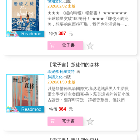
悅知文化
出版
（Carlos Fuentes）「這本六○年代的經典評論
受到一個國家、甚至一個世代在戰爭與政治夾
現代藝術與科技文明的分析，再到對新感受力
2026/02/02 出版
集，不但能夠取悅讀者的智慧，又不至令人卻
擊下的傷痕與困惑。本書是一部兼具歷史深度
的召喚，改變了藝術批評與文化研究的走向，
★★★ 《紐約時報》暢銷書！ ★★★★★★
步。」--《獨立報》（The Independent）
與文學價值的作品，它不僅描繪了戰爭背景下
《反詮釋》是思想上的挑釁，也是一種文化行
全球銷量突破190萬冊！ ★★★「即使不夠完
的政治與社會，也深入探索人性、道德與忠誠
動，同時持續提醒著我們：在資訊爆炸與意義
美，想要的東西很可恥，我們也能活過每一
的掙扎；既凸顯了主角的使命感，又保留了歷
氾濫的時代，唯有找回最原初的感受力，才能
天。」＼ 年度話題書！佳績不斷 ／★ 美國亞
史小說的吸引力，讓讀者在感受震撼的同時，
387
真切地面對藝術與世界。「桑塔格寫了一本深
Readmoo
特價
元
馬遜年度最佳書籍 ★★ 美國書評網站
也能深入體會戰爭背後一名口譯員在面對良心
刻、生動、美妙鮮活且令人驚訝的美國之
Goodreads年度小說NO.1 ★★ 《時代雜誌》年
是非與國家忠誠的心理掙扎與倫理困境。
書。」--《紐約時報》（The New York
電子書
度百大選書 ★★ 「與珍娜共讀」讀書俱樂部選
Times）「桑塔格已成為作家和思想家的象
書 ★★ 已售出35國版權 ★★ Goodreads超過
徵。」--《時代》雜誌（Time）「令人眼花繚
100萬讀者共鳴推薦！ ★★ 獨立書商協會當月
亂的智識表現。」--《時尚》雜誌（Vogue）
選書 ★★ 《衛報》、《芝加哥論壇報》、《赫
【電子書】叛徒們的森林
「蘇珊．桑塔格的論文是偉大的詮釋，甚至是
芬頓郵報》、《Elle》年度最佳選書 ★★
珍妮佛‧柯羅芙特
著
對真實現狀的完美實現。」--卡洛斯．富恩特斯
People Magazine、Bustle、Star Tribune、
臉譜文化
出版
（Carlos Fuentes）「這本六○年代的經典評論
LitHub夏季最佳圖書 ★重點完全在於往前走。
2026/01/30 出版
集，不但能夠取悅讀者的智慧，又不至令人卻
向你曾經以為是你的那個人道別，向你曾經以
以懸疑情節諷喻國際文壇現場與譯界人生諾貝
步。」--《獨立報》（The Independent）
為會成為的那個人道別。菲比一如往常地早
爾文學獎得主奧爾嘉‧朵卡萩英譯者的首部小說
起，她穿上絲質長禮服，腳踩金色高跟鞋，獨
古諺云：翻譯即背叛，譯者皆叛徒。但我們是
自前往奢華酒店。她難得如此盛裝打扮，不是
作者最忠誠、最熱情的代言人，直到我們在她
364
去度假，而是一心想結束生命。沒想到抵達
Readmoo
特價
元
失蹤的這座森林裡，驚覺自己從未真正讀懂
時，酒店竟被包場正準備舉辦一整週的盛大婚
她……華爾街日報、圖書館期刊、Elle、
禮。新娘萊拉為了這場婚禮可能的突發狀況做
電子書
CrimeReads—年度好書紐約時報、出版人週
足準備，唯獨沒料到菲比的出現。於是萊拉千
刊、時人雜誌、NPR—佳評讚賞宋瑛堂（《譯
方百計想阻撓菲比的計畫，原本互看不順眼的
者即叛徒》作者）、李冠潔（日文譯者）、李
兩人，卻在過程中不知不覺向彼此互訴心事。
麗美（旅美書評人）、黃宗潔（國立東華大學