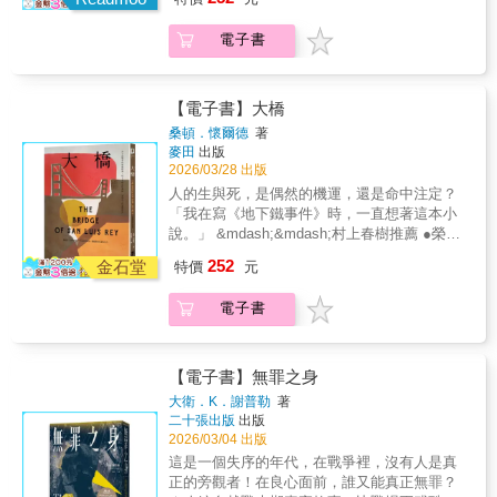
者』的孤獨與創造之樂。」——「詩人與作
魔本尊面前……
編為影視作品 ●美國現代圖書館「二十世紀百
「這本小說談了許多主題……但對我而言最明
她，美蘇混血，跟隨父親投入無產階級革命，
正視：當我們以『他者』之姿書寫，內在潛藏
計畫之內。她來自平凡小鎮，對流行一竅不
亡，到蘇聯建立全新身分，卻一步步捲入了情
家」網站（Poets & Writers）「在六篇引人入
大英文小說」NO.37 ●《時代雜誌》評選「百大
顯的有兩個主題。第一個是堅持與希望。……
融入上流社會的馬球比賽、學會組裝衝鋒槍、
的陷阱與可能性。」——《芝加哥書評》
通，面試時穿得格格不入，成了眾人眼中的笑
報單位的機密計畫……她該如何撐過刑訊逼
電子書
勝的章節中，阮越清以文學、歷史、政治與家
不朽小說」 ●出版第一年全球銷量三十萬冊以
第二個訊息是，即使日子過得艱難，歡樂一直
走進世紀博覽會接受科學的洗禮，完美的間
（Chicago Review of Books）「在個人記憶與
話。衣服不對、鞋子不對、態度也不對的她，
供，成為強悍女特務，並運用間諜戰術，再次
庭為經緯，層層探析『局外者』的存在意
上 ●超過二十國翻譯出版 ●前英國首相布萊爾
都在。……《布魯克林有棵樹》真是個美麗、
諜，就此誕生！從蒙大拿的馬球牧場，到列寧
文學思考間穿梭，阮越清以深刻的洞見與嚴謹
卻進了時尚雜誌《Runway》，成為知名主編米
成功逃亡？
義。」——《今日美國》（USA Today）「本
於九一一悼念儀式上引用 ／他相信，只要估算
悲傷又讓人驚豔的故事，時間證明了它的不
格勒的公寓從華盛頓特區的血腥鎮壓，到蘇聯
的論證，展現出引人省思的思想力量。」——
蘭達．普瑞斯特的私人助理。這是一份成千上
書不僅反思『他者』如何形塑邊緣身分，更追
人一生的所作所為，就能得出生命的公式／ 感
【電子書】大橋
朽。它是每個人必讀的經典之作。」──美國讀
殘酷刑場一名擁有美蘇雙重國籍的少女──奧蘿
《出版人週刊》（Publishers Weekly）「一場
萬女孩夢寐以求、也讓無數人落荒而逃的工
問：當如此龐大的一群人被長期標記為『他
動萬千讀者的跨世紀經典 ◎阿潑（作家、《日
者 蘇扎妮‧道賓斯（Suzanne Dobbins）
拉，如何能在美蘇諜報戰之間倖存？時間是一
挑戰思維的探索，呈現作家作為說書人、人類
桑頓．懷爾德
著
作。走進這個世界，她才發現，Prada、Armani
者』時，這對人類意識意味著什麼？他以全球
常的中斷》作者） 專文導讀 故事簡介 這個故
「法蘭西‧諾蘭和她的家人永遠都會留在我心
九三四年，地點是蘇聯「鋼城」馬克尼土哥斯
學家與洞悉世界的局外人的多重面貌。」——
麥田
出版
和Versace不過是生活的背景，炫爛奪目的時尚
視野揭示民族身分間的糾結與連帶，讓我們重
事，始於一場單純的意外： 一座大橋突然斷
中。故事的角色深刻，情節豐富，讀完這本書
2026/03/28 出版
克，自稱奧蘿拉的女子在嚴寒的高爐上從事艱
《柯克斯書評》（Kirkus Reviews）「當代最
讓她招架不住。米蘭達不只是主編，更像個魔
新審視：我們究竟對自身的認識有多深？」
裂，五名過路客因此墜入深淵。 一名路過的修
後我更珍惜我所擁有的一切，它讓我知道即便
苦勞動，卻因神祕過去令人起疑。在審訊室的
具影響力的作家之一，深刻探索身分、流離與
人的生與死，是偶然的機運，還是命中注定？
王。所有光芒萬丈的俊男美女和爾虞我詐的妖
——《澳大利亞書評》（Australian Book
士目睹了慘劇，從此執著於探究罹難者的人生
貧困，即便教育程度不高，也可以活得有尊
燈光下，她揭開了自身橫跨兩大洲的驚人成長
歸屬的重負。阮越清以精湛筆法交織個人歷
「我在寫《地下鐵事件》時，一直想著這本小
魔鬼怪，在她面前都得俯首稱臣。你可以不喜
Review）「這是一場對『成為他者』的思索
細節，渴望證明他們的死並非偶然，而是上帝
嚴、活得燦爛。」──美國讀者 蜜雪兒‧史朗
歷程──她曾是美國女孩道恩，父親是一戰老
史、文學評論與政治思辨，直面美國社會中種
說。」 &mdash;&mdash;村上春樹推薦 ●榮獲
歡她，但很難不對她低頭。安德莉亞得到了天
——既關乎自我保持距離的必要，也關乎遭受
的旨意。隨著故事的推進，五名踏上斷橋的旅
（Michelle M. Schramm） 「近來『經
兵，母親屬於崇尚自由狂放的牛仔家族。她親
族、權力與連帶的複雜現實。一部洞見深刻、
一九二八年普立茲小說獎 ●出版至今，四度改
堂般的工作，卻遇上了地獄來的老闆。這份工
汙名與外界目光排拒的經驗。阮越清邀請讀者
252
人&mdash;&mdash;貴婦、女僕、孤兒、老
金石堂
特價
元
典』兩字已被濫用，不管是書籍、音樂或者電
歷華府對於共產黨員的肅清，帶著一枝藏在小
不容錯過的必讀之作。」——雷薩．阿斯蘭
編為影視作品 ●美國現代圖書館「二十世紀百
作沒有下班時間，她必須日以繼夜隨時待命，
正視：當我們以『他者』之姿書寫，內在潛藏
人、孩童&mdash;&mdash;他們非善非惡，平
影，許多冠上經典之名的作品其實都有辱此
提琴盒裡的衝鋒槍死裡逃生，偽造自己的死
（Reza Aslan），伊斯蘭公共知識分子、《革
大英文小說」NO.37 ●《時代雜誌》評選「百大
應付米蘭達的陰晴不定，完成一個又一個不可
的陷阱與可能性。」——《芝加哥書評》
凡而不平凡的人生，將在讀者心中逐一顯現。
電子書
名，但這本書確實是顆珍寶。我自己五十年前
亡，到蘇聯建立全新身分，卻一步步捲入了情
命分子耶穌：重返拿撒勒人耶穌的生平與時
不朽小說」 ●出版第一年全球銷量三十萬冊以
能的任務。全世界渴望得要死的工作，荒謬得
（Chicago Review of Books）「在個人記憶與
五個罹難者難以定義的一生，在剎那間戛然而
讀了這本書，其後各送我女兒、媳婦一本閱
報單位的機密計畫……她該如何撐過刑訊逼
代》作者「阮越清引領我們超越狹隘的種族界
上 ●超過二十國翻譯出版 ●前英國首相布萊爾
讓她生不如死。她咬牙撐到最後，只為那份最
文學思考間穿梭，阮越清以深刻的洞見與嚴謹
止，也映照著生命最深刻的叩問：愛為何物？
讀，晚近又送了姪女一本。我們都很愛這個故
供，成為強悍女特務，並運用間諜戰術，再次
線，重新想像一種源自反殖民歷史、建立於共
於九一一悼念儀式上引用 ／他相信，只要估算
終獎勵——米蘭達的一封推薦信，甚至只是一
的論證，展現出引人省思的思想力量。」——
人之所以為人，意義何在？ 《大橋》於一九二
事，它絕對值得收藏、分享。」──美國讀者
成功逃亡？
同奮鬥的全球連帶。 在民主信念動搖的當下，
人一生的所作所為，就能得出生命的公式／ 感
通電話，就足以讓她得到任何夢想中的工作。
【電子書】無罪之身
《出版人週刊》（Publishers Weekly）「一場
七年首度出版，隔年獲得普立茲獎，是懷爾德
珍妮佛‧紐威爾（Jennifer M. Newell）
他那兼具犀利與慈悲的思想，顯得前所未有地
動萬千讀者的跨世紀經典 ◎阿潑（作家、《日
然而，當難以忍受逐漸變得習以為常，安德莉
挑戰思維的探索，呈現作家作為說書人、人類
大衛．K．謝普勒
著
的公認代表作、二十世紀最動人的療癒經典。
「《布魯克林有棵樹》是一本讓人瞭解個人如
迫切而必要。」——洪朴凱西，美裔韓國詩
常的中斷》作者） 專文導讀 故事簡介 這個故
亞開始意識到：如果成功的代價是變成另一個
學家與洞悉世界的局外人的多重面貌。」——
二十張出版
出版
傾心推薦 ◆朱和之（作家）◆蔡秀枝（臺灣大
何能變得更堅強、堅定、睿智的書，最重要
人、溫德姆－坎貝爾文學獎得主、《我受傷，
事，始於一場單純的意外： 一座大橋突然斷
人，是否真的值得為此出賣自尊與靈魂？
2026/03/04 出版
《柯克斯書評》（Kirkus Reviews）「當代最
學外國語文學系暨研究所教授） ◆鄧鴻樹
的，它談及人生存所需的人格力量，也就成了
故而我存在：關於種族創傷，亞裔美國人的少
裂，五名過路客因此墜入深淵。 一名路過的修
具影響力的作家之一，深刻探索身分、流離與
這是一個失序的年代，在戰爭裡，沒有人是真
（臺東大學英美系副教授） ◆阿潑（作家、
一篇關於愛、信任與磨難的文章。正是在讀完
數者感受》作者「聰慧、嚴謹且充滿啟發性。
士目睹了慘劇，從此執著於探究罹難者的人生
歸屬的重負。阮越清以精湛筆法交織個人歷
正的旁觀者！在良心面前，誰又能真正無罪？
《日常的中斷》作者）&mdash;&mdash; 《大
這本書後，我平生第一次瞭解，盡管磨難是艱
《拯救與毀滅》兼具自傳與評論的雙重特質，
細節，渴望證明他們的死並非偶然，而是上帝