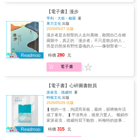
《出版家週刊》「喬佛的真實經歷令人落淚，
的，書籍是被禁止的。如同預言，二十一世紀
去的世界裡，人們不必生活在恐懼中；在現今
明──相信得夠久，就能見證人對家庭、城市、
也令人驚顫、震撼！它也鼓舞了那些對於人性
的我們成了自己的審查員，金錢與快樂才是生
的世界裡，還是有人可以透過書本裡的思想來
群體的愛，被實踐的那天。 作者Hanif於一九九
【電子書】漫步
感到失望的人……一本值得推薦給各個年齡層
活最高指標。「一開始燒書的只是少數人，自
看待一切，不必仰賴電視中無腦的談話。但在
○年代的俄亥俄州哥倫布長大，時間能鍛造出了
讀者的動人作品！」——美國《好書情報》
書中撕掉一頁或刪除一段，直到書本空無一
亨利・大衛・梭羅
著
克萊莉絲突然消失之際，目睹一個女人寧可與
勒布朗・詹姆斯（LeBron James）等傳奇人
「10歲男孩面對惡勢力的真實冒險故事……或
果力文化
出版
物，人類心智停止運轉，圖書館永遠關門的那
書盡皆毀滅的衝擊，蒙塔格的信念出現了裂縫
物，卻也有無數人沒能功成名就。論籃球和出
2026/05/27 出版
許我們都熟知那段歷史，但喬佛的故事為我們
一天。」但丁、馬可．奧里略、莎士比亞……
──他開始悄悄在家中藏書。而當藏書行為遭人
人頭地，作者以自身對籃球的熱愛，進入一場
開啟另一道窗，寫出了我們所未知的那個世
再也無人想念書本，那一天，將會提早到來。
漫步者是去朝聖的人走向萬物，敞開自己在梭
告發，這名打火員只得亡命天涯……◎雷．布
詩意、歷史性、情緒豐沛的探索，有關成功的
界。」——美國《學校圖書館月刊》
在打火員蒙塔格的世界裡，電視主宰著一切，
羅眼中，真正的「漫步者」不只是散步的人，
萊伯利全程參與改編在布萊伯利全程參與之
意義、誰值得成功、追求卓越和期望之間的緊
文學則瀕臨滅絕，打火員的工作成了放火而不
而是仍然保有野性靈魂的人——像朝聖者一
下，藝術家提姆．漢彌爾頓創作出這部引人入
張關係、以及「榜樣」的概念。他以嫻熟文
是滅火，專門摧毀「非法的產品」，以及藏匿
樣，把每一步都走回世界本身。行走，不只是
勝的藝術作品，獨特地捕捉蒙塔格覺醒的過程
280
筆，將一切交織於私密故事之中：「在此，我
Readmoo
特價
元
這些書籍的房子。蒙塔格從不質疑自己的行為
移動，而是將自己向萬物敞開，讓思想開始呼
——他發現政府控制思想的邪惡本質，以及哲
想和你聊聊我爸的跳投姿勢&hellip;&hellip;（中
造成了什麼樣的破壞和損失，每天只是回到他
吸。★與《湖濱散記》齊名，自然主義大師梭
學、神學與文學的無價價值。【各界讚譽】◆
略）&hellip;&hellip;然而，真相卻是，我只看過
電子書
無趣的生活和妻子蜜卓身邊，而妻子整天只會
羅的必讀經典之作★收錄最著名散文
漢彌爾頓憂鬱的色調與1950年代的復古未來風
我爸就那麼一次投籃。」 本書以LeBron James
陪著她的電視「家人」。這時，他遇見了古怪
〈Walking〉，影響當代散步、走路與自然書寫
格，與原著文本完美契合。最值得一提的是，
的職涯為論述骨架，談及人民權利、種族與貧
的年輕鄰居克萊莉絲，她讓蒙塔格知道原來過
★由知名譯者全新翻譯，展現梭羅生動優美的
書中那些「瀕危的書籍」呈現得極為生動——
富階級差異、警察暴力，但在Hanif筆下，更是
去的世界裡，人們不必生活在恐懼中；在現今
文思，與精闢用典的思想寶藏「梭羅的觀察
【電子書】心碎圖書館員
那些翻舊了的書頁上，印著達爾文、莎士比亞
在講如何深愛一座城市。像一顆磨損得幾乎沒
的世界裡，還是有人可以透過書本裡的思想來
力，彷彿暗示著他擁有額外的感官⋯⋯他的眼
等青少年耳熟能詳的經典作者之名。這是一部
派崔克．德威特
著
有紋路的籃球、一個籃架，其他全靠自己，去
看待一切，不必仰賴電視中無腦的談話。但在
看向美，耳向音樂敞開；在他心中，每一件事
適合課堂使用的優秀跨界圖像小說，更是科幻
時報文化
出版
得到你要的分數。本書是一場內在思想的凱
克萊莉絲突然消失之際，目睹一個女人寧可與
實都閃耀著光彩，彰顯出整體的秩序與美。」
2026/05/26 出版
讀者在書架上的絕佳發現。──《學校圖書館期
旋，滿溢種種快樂、痛苦、孤寂、慰藉、憤怒
書盡皆毀滅的衝擊，蒙塔格的信念出現了裂縫
——愛默生（Ralph Waldo Emerson），美國
刊》（School Library Journal）◆像《華氏451
▍他的一生，拘謹而呆板，最終，卻將晚年活
與希望，無論作者銳利的觀察聚焦在籃球、音
──他開始悄悄在家中藏書。而當藏書行為遭人
思想家、詩人本書是梭羅的散文集（essay
度》這樣的小說，其圖像改編絕不僅僅是原著
成了童年。 ▍平淡雋永，後座力驚人。 暢銷作
樂、人生等各種主題，精雕細琢的寫作，始終
告發，這名打火員只得亡命天涯……◎雷．布
collection），收錄梭羅在不同時期發表於雜誌
的插圖版本……這本書有著經典漫畫的外觀。
家派崔克．德威特寫下鮑勃．科梅特的故事。
詩意又深邃。時而曲折迂迴、時而離題萬里、
萊伯利全程參與改編在布萊伯利全程參與之
上的自然觀察與哲學隨筆，主題圍繞「漫
漢彌爾頓刻意限制色彩選擇，大部分篇幅以
這個終身活在文學之中，為文學而活的男人，
時而變換方向，卻能持續讓讀者保持警覺，扣
下，藝術家提姆．漢彌爾頓創作出這部引人入
315
遊」、「自然的精神意義」、「美與野性」、
Readmoo
特價
元
藍、綠、灰的柔和色調呈現，卻在火焰場景中
卻沒發現自己的人生，就是一部深情動人的著
人心弦，以激進方式重新思考我們對於文化、
勝的藝術作品，獨特地捕捉蒙塔格覺醒的過程
「人與自然的關係」。十九世紀的美國，正是
驟然爆發——那正是小說中最令人難忘的段
作。 ▍2024年加拿大史蒂芬．李科克紀念幽默