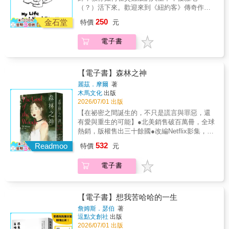
表作《大亨小傳》的原型，道盡所有關於愛的
（？）活下來。歡迎來到《紐約客》傳奇作家
（或已察覺但不願面對）的徬徨、恐懼、憤
使讀者得以親身走入一座曾經高度國際化、如
執迷與虛幻。〈班傑明‧巴頓奇妙的一生〉靈感
的崩潰日常！在這看似動蕩不安的時代，是不
怒、愛戀和悲愴。《希奧》的文字為每個讀者
今卻已消逝的城市。 隨著埃及政治局勢轉變，
250
來自馬克‧吐溫的一句話：「如果我們能夠從八
金石堂
特價
元
是每天都覺得心很累？來讀讀美國幽默泰斗詹
重鑄面對眾多挑戰的力量，繫上連接過去與未
猶太族群逐漸失去立足空間，書中也細膩描寫
十歲出生，逐漸接近十八歲，人生一定更美
姆斯．瑟伯的故事吧。這世上有一種作家，神
來的繩線，擦亮了自我覺察的生命明鏡。你若
家族在準備遷離時的徬徨與不安：打包物品時
好。」費茲傑羅以此發想，卻發現在時間無情
電子書
經兮兮、提心吊膽，擁有一種「自討苦吃的天
在這個資訊流動迅捷、科技近乎全知全能的時
的遲疑、對未來的不確定、對親友的依依不
的洪流之下，逆向而行的孤寂無奈。〈幸福的
賦」──對國家大事與世界末日漠不關心──在他
代裡對活著感到迷失困惑，請翻開《無二之
捨，以及對「離開是否意味著失去一切」的反
餘燼〉投射了費茲傑羅對幸福的想像與對現實
眼裡，自身消化系統的毛病、老爺車的拋錨，
書》，務必輕柔地用指腹拂過每一頁，仔細感
覆思索。 艾席蒙回憶起他的家人慌忙出逃亞歷
的無奈，即使命運殘酷擺佈，甜美與哀傷在他
以及身邊那群失控親友所引發的日常災難，每
受每個文字創造出的鳴動，到最後你會和每個
山卓時寫道：「我發現自己渴望著，一座我從
【電子書】森林之神
的筆下卻始終奇妙共存。而在〈最後的吻〉
一件都比國事、天下事還要命！★全城盲從大
讀過《希奧》的讀者一樣，不捨故事即將結
未意識到自己深愛的城市。」他以一句話完美
麗茲．摩爾
著
中，一同哀悼帶著明星夢跨洋而來的英國女
逃亡！「大壩潰堤」謠言竟讓兩千名市民拋家
束，但又重燃生命的火花後繼續燦爛的活過每
概括猶太人離開家園的悲歡：同時愛著與恨著
木馬文化
出版
孩，曾經擁有的美好青春與想望，都在好萊塢
棄子大街狂逃。★狂人爺爺的戰場！他的腦袋
一天。」——Colleen，里香店長「我們總不能
一個地方。 《出埃及記》出版將近三十年，當
2026/07/01 出版
的染缸中逐漸沉淪，最終葬送於無形。「醉」
時光還停在美國南北戰爭，把盤查的警察當逃
低估閱讀給予我們的安慰與力量。在本書裡愛
艾席蒙憑藉《以你的名字呼喚我》獲得名聲，
【在祕密之間誕生的，不只是謊言與罪惡，還
之部聚焦於糾纏費茲傑羅一生，並直接導致他
兵，拔槍痛擊。★老媽腦子不一樣！疑似遭遇
麗絲的作品《希奧》就如一顆石頭落在大海，
我們不能不回頭觀看影響並定義艾席蒙人格與
有愛與重生的可能】●北美銷售破百萬冊，全球
猝逝的酒精上，深入感受這位才華洋溢的偉大
鬧鬼，卻二話不說丟鞋砸破鄰居家窗戶想報
它先泛起了漣漪往外擴散，再隨海浪漂流、沉
創作核心的《出埃及記》的主題，那就是：成
熱銷，版權售出三十餘國●改編Netflix影集，由
作家之脆弱與掙扎。其中包括深刻表現了有錢
警。★地獄惡犬咬不停！路霸家犬「瑪格斯」
沒，沉澱在各自獨立的生命裡。當故事四散於
長、歸屬感和探索，正是本書充滿情感重量的
《怪奇物語》瑪雅．霍克、《火車大夢》凱
人心理上的優越與隨之而來的空虛，備受海明
532
咬遍街頭巷尾，無一倖免。★災難級求學時
靈魂深處，我們就會發現故事不是為了讓我們
Readmoo
堆疊，才造就了今日被評為最懂人心拉扯的文
特價
元
莉．肯頓主演●二〇二四年《紐約時報》暢銷
威讚譽的短篇小說〈富家子〉；探討深陷酒
光！獲頒軍訓課教官惡聲惡氣最高評語：「你
真正瞭解另一個人，而是讓我們更接近自身。
壇大師。
書、年度選書、年度「最佳驚悚小說」、年度
癮，難以自拔的〈酗酒案例〉及〈新生〉；描
是這間學校最大的問題。」《想我苦哈哈的一
當書住進了我們心裡，我們就以各自獨有的方
電子書
「最佳犯罪小說」●二〇二四年《時人》雜誌年
繪戒酒清醒，重返現實之困頓的〈重訪巴比
生》像節奏精準、荒謬至極的家庭情境喜劇，
式滋養、灌溉，最終這份經驗就成了我們生命
度好書第一名●德國《鏡報》暢銷書，譽為「懸
倫〉及〈失落的十年〉；最後跟隨〈作家的午
治癒現代焦慮。閱讀擅長描寫生活進退兩難處
中的一部分，甚至是支撐我們生命的力量。一
疑女王」●Goodreads四星好評、懸疑推理年度
後〉一同體會所謂的靈感，是如何在失落與無
境的詹姆斯．瑟伯，在荒謬人物與古怪日常中
如《希奧》裡寫道︰『流浪是一份禮物，唯有
好書●全美獨立書店銷售第一名●歐巴馬夏季閱
措的夾縫間，在時光的淬煉下而生。最後的
【電子書】想我苦哈哈的一生
努力生存，是逃離現實壓力、獲得歡樂與安慰
迷失之人方能得到。』隨著書中各個讀者一同
讀推薦選書●邦諾書店全國讀書會選書●《吉
「失落」則收錄了三篇費茲傑羅最知名的雜
詹姆斯．瑟伯
著
的最佳良藥。如果你也正被生活折磨得苦哈
迷失，也隨著他們一同收獲屬於每人生命中的
米．法倫今夜秀》觀眾票選夏季讀書會指定書
文，分別是為爵士年代定調的〈爵士年代的回
逗點文創社
出版
哈，請務必翻開這本書。本書特色1.故事雋
禮物。」——何俊賢，香港**銅鑼灣店 助理專
籍兩樁相隔十四年的失蹤案，撼動了美國阿迪
聲〉，以及為當時繁華躁動的紐約留下見證的
2026/07/01 出版
永、譯筆一流，這本幽默文學原來這麼優秀！
員「閱讀是一件極其私密的事。我們不一定能