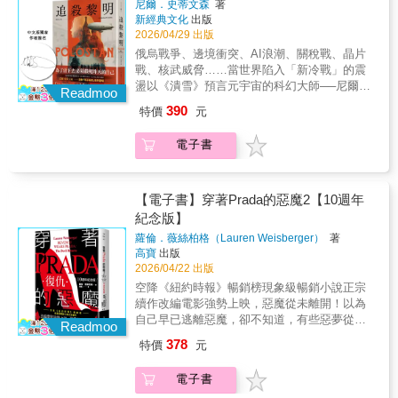
裡，它都能向著天空，努力生長。 出生在紐約
尼爾．史蒂文森
著
性救贖的靜默辯證 《拯救與毀滅》不僅僅
握大權的人們仍尚未察覺。原子彈釋放的能量
能救人，也能殺人；語言能成為避風港，也能
藍圖。——在夏季，湖泊是大地的流轉眼眸，
新經典文化
出版
布魯克林的十一歲小女孩法蘭西，院子裡就有
是一份文學講稿，也是關乎人如何在破碎與流
改變了一切，我們正邁向毀滅級的災難。」──
成為武器。 ▏▏以「他者」的名義，重新
是自然胸懷的一面鏡子，滌淨了森林的罪孽。
2026/04/29 出版
一顆天堂樹。她喜愛閱讀，每到週末都躲在家
離中，重新理解自我與他人的思想之光。書中
愛因斯坦1930年代，冷戰爆發前的黎明。當華
定義「人」的意義。 文學家在動盪與
你瞧，周圍的樹林形成了一座圓形劇場，是大
裡防火梯上倚著樹蔭讀書，每個禮拜六她都到
俄烏戰爭、邊境衝突、AI浪潮、關稅戰、晶片
既思索寫作，更進一步思考在這不斷標籤與劃
爾街股災引發的大蕭條重創全球，極端意識形
暴力的年代，該背負起什麼樣的責任？ 我
自然溫柔敦厚的舞台。所有的樹木都指引旅人
圖書館去借兩本書，她想，如果能從A到Z全部
戰、核武威脅……當世界陷入「新冷戰」的震
界的世界，我們要如何以書寫抵抗遺忘、以理
態隨之崛起，西方民主陣營與蘇聯社會主義已
們應該讚頌替弱者發聲的文學，或該直面讓千
走向湖邊，所有的路徑都通往此地，鳥獸飛奔
讀完，那就可以宣稱她讀完了全世界的書。 她
盪以《潰雪》預言元宇宙的科幻大師──尼爾．
解抵抗孤立——以文字的「拯救之火」，穿越
然在工業技術領域明爭暗鬥。主角奧蘿拉，美
Readmoo
萬人沉默的制度？ 「少數者的書寫」究竟
蜂擁而至，就連大地也向湖岸傾斜。這湖泊也
喜歡觀察鄰居的生活，看他們的一舉一動就好
史蒂文森帶我們重返世界強國開始對立的轉捩
歷史與創傷的「毀滅之夜」。【名家推薦】✦
蘇混血，人生歷程多次往返於美、蘇兩大強權
是一段溫柔的修辭，還是一種對主流的挑
是自然女神的居所⋯⋯——夜裡的景色顯得比
390
特價
元
像在看舞台上的一齣齣戲劇。她也喜歡聽周遭
點「當你深入歷史每一個片段，就會發現：那
熊婷惠（淡江大學英文學系助理教授）──專文
之間。故事始於她從美國大都市啟程，前往蘇
戰？ 阮越清提醒我們：「他者」並不只是
白天更斑駁多彩、美麗如畫。岩石上最小的凹
大人們敍說自己的人生──生活豐富多彩的西西
些真實之事，讀起來根本像科幻小說。」──尼
導讀✦ 阿潑（文字工作者） 馬翊航（作家）
聯邊疆工業區的漫長旅徑，這段旅程不只是她
難民、少數族裔或異鄉人，更是潛藏於我們每
陷處看起來格外幽暗，像是深邃的洞穴；林中
電子書
阿姨，結過三次婚，生過十個小孩都夭折，每
爾・史蒂文森─── 全新「核子祕史系列」 磅
張潔平（飛地Nowhere創辦人） 羅漪文（作
個人的移動，更溯及今日西方世界與俄羅斯衝
個人內心、令我們不安卻無法否認的另一面。
的蕨類也像熱帶植物般巨大，林間小徑兩側蔓
一位情人都被她叫做約翰、外祖母瑪麗，雖然
礡登場 ───《紐約時報》暢銷書、Goodreads
家、譯者）──經典推薦（按姓名筆畫排序）
突的歷史根源。透過奧蘿拉的視角，《追殺黎
唯有直視這份「他性」，人才能真正理解自
生的甜蕨與木藍植物上遍布露珠，浸濕了你腰
是文盲，卻記得一千多個故事和傳說、外祖父
讀者最期待新書、《華盛頓郵報》、《衛
「阮越清誠實拆解『他者』作為創作位置的誘
明》細膩填補了「前冷戰時期」的歷史空白，
己，並與世界建立起真誠的連結。 一部兼具思
部以下的衣服。灌木櫟樹的葉子閃閃發光，月
羅姆內心充滿仇恨，常說「我就是魔鬼本
報》、《柯克斯書評》精彩好評PanSci泛科
惑與困境，也逼我們重新思考：誰能發聲？誰
【電子書】穿著Prada的惡魔2【10週年
深刻揭示在巨大的意識形態洪流下，無論是推
辨與情感的文學講稿一場關於身分、創作與人
色彷彿化成了水從葉片傾瀉而下，透過林間縫
人」、費里曼姨爹在家裡唯一的話題就是他的
學、小說家臥斧、張國立、譚劍 一致強推▍關
在代言？誰又在書寫中再次固定他者？他在主
紀念版】
動科學邊界的研發者，或是被鐵幕隔開的平凡
性救贖的靜默辯證 《拯救與毀滅》不僅僅
隙看到的池塘，也像頭頂的天空一樣明亮，正
馬「鼓手」今天又是如何捉弄他……雖然，法
於本書「我們的世界正面臨一場危機，那些掌
流語言裡從容推進，卻始終不屬於它。這本書
家庭，每個人都難逃成為地緣政治棋子的命
是一份文學講稿，也是關乎人如何在破碎與流
如同《往世書》中形容的大海一樣：「白晝的
蘿倫．薇絲柏格（Lauren Weisberger）
著
蘭西有一顆鮮活的心靈，生活在布魯克林畢竟
握大權的人們仍尚未察覺。原子彈釋放的能量
讓人更謹慎，也更清醒。對所有在語言、身分
運。在國際局勢動盪的今日，本作提供宏觀視
離中，重新理解自我與他人的思想之光。書中
天光在他們的胸懷中找到庇護。」——在夜
高寶
出版
是艱辛的，母親美麗嬌小有鋼鐵般的意志，但
改變了一切，我們正邁向毀滅級的災難。」──
與歷史之間尋找位置的人，它幾乎無法迴
野，讓我們看清國際政治與個人命運如何相互
2026/04/22 出版
既思索寫作，更進一步思考在這不斷標籤與劃
裡，我們的雙眼半閉，或是等於完全在休息，
卻偏愛她的弟弟，父親溫暖迷人，卻沒有固定
愛因斯坦1930年代，冷戰爆發前的黎明。當華
避。」──張潔平（飛地Nowhere創辦人）「在
影響，並理解當前看似獨立的國境衝突，背後
界的世界，我們要如何以書寫抵抗遺忘、以理
其他的感官卻變得活躍起來，主導一切。走路
空降《紐約時報》暢銷榜現象級暢銷小說正宗
工作，沉迷於酒精中。小孩子撿破爛賺取微薄
爾街股災引發的大蕭條重創全球，極端意識形
一系列情感豐沛的篇章中，阮越清將『藝術家
有著深遠的歷史因素。★科幻小說巨擘尼爾．
解抵抗孤立——以文字的「拯救之火」，穿越
的人也受到嗅覺指引。此時，每一株植物、每
續作改編電影強勢上映，惡魔從未離開！以為
的幾分錢，只能一半自己花掉，一半帶回家給
態隨之崛起，西方民主陣營與蘇聯社會主義已
在政治論述中的角色』這項理性思考，轉化為
史蒂文森，醞釀十年，打造全新史詩系列1992
歷史與創傷的「毀滅之夜」。【名家推薦】✦
一塊田地、每一片森林都散發獨特的氣息。
自己早已逃離惡魔，卻不知道，有些惡夢從不
勉強付得起房租和只買得起過期麵包的父母。
然在工業技術領域明爭暗鬥。主角奧蘿拉，美
人們的共感經驗，深刻揭示政治對藝術的潛在
Readmoo
年，史蒂文森曾以《潰雪》提前三十年預言元
熊婷惠（淡江大學英文學系助理教授）──專文
——我們的哲學必須能夠聽到視線所及的每個
會真正結束。時尚傳奇女魔頭再臨，讓你明知
法蘭西的母親希望靠教育讓自己的孩子脫離底
蘇混血，人生歷程多次往返於美、蘇兩大強權
影響。」——《浮華世界》（Vanity Fair）「這
378
特價
元
宇宙；如今，他推出宏大的「核子祕史」系
導讀✦ 阿潑（文字工作者） 馬翊航（作家）
穀倉裡的雞鳴，否則就算是過時了。那雞鳴聲
前方是地獄仍捨不得停下的華麗續篇！「一齣
層，然而，生活裡的遽變與困頓讓一切變得遙
之間。故事始於她從美國大都市啟程，前往蘇
是一本關於寫作與創作理論的重要著作，從亞
列，深度回溯人類研發核彈的關鍵歷程。首部
張潔平（飛地Nowhere創辦人） 羅漪文（作
常常提醒我們，我們的工作和思考習慣正在變
狗血又過癮的精彩好戲。」——《美國週刊》
不可及，面對坎坷的人生，法蘭西如同院子裡
聯邊疆工業區的漫長旅徑，這段旅程不只是她
裔美國人、移民與難民的多元視角出發，補足
電子書
曲《追殺黎明》展現精細無比的場景刻畫與歷
家、譯者）──經典推薦（按姓名筆畫排序）
得生疏、陳舊。大自然的哲學比我們更貼近現
「書中巧妙穿插流行文化趣聞，維持全書輕快
的天堂樹般堅韌，始終保持著尊嚴和信念，夢
個人的移動，更溯及今日西方世界與俄羅斯衝
了文學研究中對『他者書寫』的關鍵拼圖。」
史框架，完美融合科學史、量子力學、諜報
「阮越清誠實拆解『他者』作為創作位置的誘
實，暗示著某種更新的聖約，一種屬於當下的