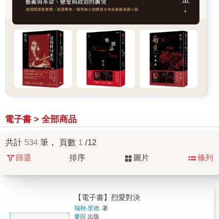
電子書 > 全部商品
共計
534
筆， 頁數
1
/12
篩選
排序
圖片
條列
【電子書】烈愛對決
瑞秋‧里德
著
麥田
出版