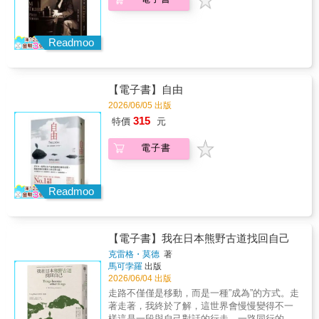
一本書嗎？我覺得即便已經讀完《無二之
書》，我對書中的角色與《希奧》，甚至是其
他角色想表述的內容依舊一頭霧水。但是書中
Readmoo
的角色就是這樣，或許撕碎《希奧》作為作
品，或許翻了幾頁就放在一旁，但是這本書就
像丟進平靜水面的石頭，水面上的漣漪並不會
對水面產生任何影響，但是曾經讓水面出現水
【電子書】自由
波紋。水波紋有什麼用呢？不曉得，但是在過
2026/06/05 出版
去的某個時間點，翻開書籍的時候就是投下石
315
頭的瞬間。不論是愛麗絲的《希奧》之於他的
特價
元
讀者，又或是《無二之書》之於我們。沒有一
個人可以完全閱讀到作者寫出來的原始故事，
電子書
也不是所有人都能夠為此感受到深刻的體悟，
但是故事總會帶來某種程度上的漣漪。」——
蘋果企鵝，企鵝不捨小書房【國際名家一致讚
Readmoo
嘆୨୧】「這部充滿詩意且扣人心弦的作品，展
現了一本特別的書如何以驚人且細膩的方式，
徹底改變讀者的人生。當書中小說在形形色色
的人手中流轉，它化身一盞照亮迷途的燈，以
【電子書】我在日本熊野古道找回自己
無可取代的方式回應他們的處境。這是一首獻
克雷格・莫德
著
給小說治癒力量的動人頌歌，它將深深烙印在
馬可孛羅
出版
讀者心中，如同書中那部虛構小說永遠留在角
2026/06/04 出版
色們的生命裡。」——Marie Benedict，《私人
走路不僅僅是移動，而是一種”成為”的方式。走
圖書館員》作者「我深深愛上這顆精緻奪目的
著走著，我終於了解，這世界會慢慢變得不一
寶藏小說。這是一次極其滿足、獨一無二的閱
樣這是一段與自己對話的行走，一路同行的，