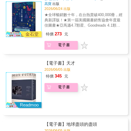
個人的生活裡。第三部少女篇，諾拉憤怒的說
與心靈的重要性，更從他們身上學會了愛與包
高寶
出版
哈，請務必翻開這本書。本書特色1.故事雋
『希奧的媽媽或許只是人』，思緒瞬間回到小
容；他也從許多有故事的人身上獲得了友情的
2026/06/24 出版
永、譯筆一流，這本幽默文學原來這麼優秀！
時候母親第一次哭泣的記憶裡，小小的腦袋第
滋潤，健康快樂地成長。然而，某個秋天，大
★全球暢銷數十年，在台熱賣破400,000冊，經
2.超會說故事就算了，詹姆斯．瑟伯竟然連全
一次認知到母親會害怕、生氣、哭泣，那份震
城市的人來了，強制把小樹送去孤兒院，認為
典新譯版！★第一屆美國圖書銷售協會年度最
書插圖都自己繪製——根本是天才啊啊讓人好
驚超越了所有情緒，而故事中諾拉想起將母親
「他在那裡才能夠得到應有的照顧」。習慣與
佳圖書★亞馬遜4.7顆星、Goodreads 4.1顆星
羨慕！3.輕鬆好讀，但會幫你打開大腦開關，
推向黑暗的雙手其實是自己時，原不諒解的憤
自然為伍的小樹，到了孤兒院卻被認為「沒規
高分好評★全國中小學教師強力推薦之青少年
讓你想起以前遇過哪些奇奇怪怪的親戚朋友
怒裡塞滿著歉意。作者細膩的將每個角色的獨
273
矩」而多次受到處罰，他只能每天晚上對著天
金石堂
特價
元
最佳優良圖書這本書，將永遠改變每位讀者的
喔！
白傳遞出來，不自覺放慢時間一字一句的去讀
狼星表達自己有多想念祖父母和山上的家……
生命，每次閱讀，都會以全新的眼光看待身處
懂其中想表達的情意，最終篇文學經紀人瑪德
到底，小樹能不能再次回到山上與爺爺奶奶重
電子書
的世界。小樹，五歲，在雙親相繼過世後，跟
琳在人生倒數的分鐘裡，透過已模糊的視線，
逢呢？生活在步調越來越快的當代社會，《少
著切羅基族的祖父母到山林裡一起生活。在山
讀懂諾拉雙眼裡的破碎，讀到這裡我留下淚
年小樹之歌》絕對會令你時而歡笑、時而熱淚
林裡的日子，小樹見識到了大地之母所孕育的
水，並非對瑪德琳的離世而悲傷，是當有個人
盈眶，重新思考自己與大自然的關係、心靈健
一切美好，並從爺爺身上學到了做人的態度與
【電子書】天才
讀懂你內心支離破碎的那個孩子時，多麼令人
康的重要性，並再度找回人與人之間最真摯的
大自然的法則，從奶奶口中理解了學習的樂趣
感到溫暖、感到心碎。停下自己去聆聽鳥聲，
2026/06/05 出版
感情。【經典語錄】 放棄之前最好先確定自
與心靈的重要性，更從他們身上學會了愛與包
放柔眼光去看搖盪的樹蔭，會忽然覺得自己活
345
己有沒有盡力。 當別人說話時，全神貫注地
特價
元
容；他也從許多有故事的人身上獲得了友情的
著，這本故事帶給我這樣的情緒，像潛進幽海
聆聽才是尊重對方的行為。 遇到好事的時
滋潤，健康快樂地成長。然而，某個秋天，大
後浮出水表第一個深深的呼吸。現代的我們都
候，第一件事就是要跟任何你遇到的人分享；
電子書
城市的人來了，強制把小樹送去孤兒院，認為
忙著生活，懂得取悅自己，卻遺忘內心角落的
如此一來，良善即在不知不覺中散播至各處。
「他在那裡才能夠得到應有的照顧」。習慣與
那個孩子，讀著《無二之書》時，可以靜靜地
一個人是無法愛上一件他不了解的事的；同樣
自然為伍的小樹，到了孤兒院卻被認為「沒規
問自己，此刻的你，好好的活著嗎？」——林
的，若你不了解人們和神明，當然也就無法愛
矩」而多次受到處罰，他只能每天晚上對著天
Readmoo
品方，TSUTAYA BOOKSTORE南港店 書店社
上他們。 不了解過去的人，是不會有未來
狼星表達自己有多想念祖父母和山上的家……
員「年輕作家愛麗絲因哥哥自殺而大受打擊
的，如果你不曾追溯過先人們的足跡，就不會
到底，小樹能不能再次回到山上與爺爺奶奶重
後，在創傷中書寫出處女作《西奧》。書本陸
明白自己將踏往何處。 精神心靈就像另一種
逢呢？生活在步調越來越快的當代社會，《少
續送到九位讀者手中，他們人生各有煩惱，有
形式的肌肉。如果你善用它，它就會越來越結
【電子書】地球盡頭的盡頭
年小樹之歌》絕對會令你時而歡笑、時而熱淚
的背負沉重包袱，有的飽受情緒折磨，有的前
實強壯。 回憶是種很有趣的東西，我們老了
盈眶，重新思考自己與大自然的關係、心靈健
2026/06/05 出版