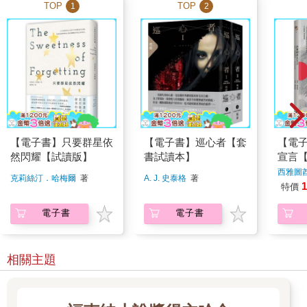
TOP
TOP
1
2
【電子書】只要群星依
【電子書】巡心者【套
【電
然閃耀【試讀版】
書試讀本】
宣言
導讀
西雅圖
克莉絲汀．哈梅爾
著
A. J. 史泰格
著
1
特價
電子書
電子書
相關主題