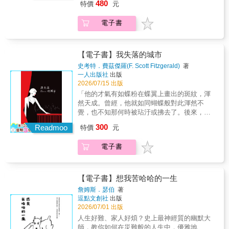
陪伴者，隨著父親一日比一日更年輕的「死
480
特價
元
意義與關連就會浮現。我希望讀者讀完這本書
世界。 彷彿是一場宿命般、千年呼應的遷徙，
亡」倒數時刻，兩人是否也能相處模式？科技
之後能夠領悟到，人與人之間的連結非常廣
這是一段關於離開家園的記憶，也是一個時代
帶來便利，卻無法撫平人心的傷痛、苦惱，以
電子書
泛，遠超出我們自己所知的部分，即使當我們
消失前所留下的最後身影。 ＝＝＝＝＝＝＝＝
及不想面對的過去。作者朱莉安娜．柏格特融
在進行閱讀這種非常個人的行為也一樣。」如
＝＝＝＝＝＝＝＝＝＝＝＝＝＝＝＝＝＝＝＝
合奇幻、恐怖、科幻、推理等類型，運用AI人
果你想發掘那些隱藏故事網中的交集，章名頁
「在猶太人的一生中，至少會失去所有兩
工智慧、虛擬實境、全視影像、心理操控等議
每個圓圈都是不同的象徵，等待你解開。【編
次。」《出埃及記》宛如一封寫給猶太族裔，
【電子書】我失落的城市
題與手法，信手捻來十五種科幻奇想——一枚
輯真心推薦୨୧】我相信，你會因為這部小說想
關於離散的情書。 從十九世紀至一九六○年
會隨時移位的刺青，讓主角想起遺忘的手足如
史考特．費茲傑羅(F. Scott Fitzgerald)
著
起一本獨一無二的書、一段獨一無二的歲月，
代，亞歷山卓是埃及最國際化的城市，許多語
一人出版社
出版
何走向死亡的過程；一則緊急的簡訊讓人想起
或某個獨一無二的人。故事中提到：「人生很
言和文化在此處開枝散葉。艾席蒙描繪出猶太
2026/07/15 出版
那段可以讓時間暫停的過往；甚至一對男女因
少會有像禮物一樣包裝精美送到手中的時候。
家族在埃及亞歷山卓的生活面貌，豐富而迷
追求性愛卻造成整個城鎮電信網路癱瘓，也能
「他的才氣有如蝶粉在蝶翼上畫出的斑紋，渾
正是因為如此，大家才希望能在書中看到。」
人，並記錄他們於世紀之交抵達這座國際大
讓父母們同時「斷電死亡」。全有如影集《黑
然天成。曾經，他就如同蝴蝶般對此渾然不
一如我會在心碎時、人生卡關時、什麼都不想
城，扎根三代後被迫流亡，經歷冒險和折磨的
鏡》般，交織出一則則讓人驚豔無比、狂放扭
覺，也不知那何時被玷汙或拂去了。後來，他
做的時候閱讀。生活總是會不斷帶來考驗，而
失落。 故事從一位性格張揚、身分多變的舅公
曲又帶溫馨的暗黑故事集。
意識到自己受傷的羽翼，意識到其構造，學會
人們總能在不同的人生階段，遇見當下所需的
300
寫起，逐步展開一幅橫跨數個世代的家族圖
Readmoo
特價
元
思考，卻無法再飛舞，因為他對飛舞的愛已然
文字。文學正是這般具有力量——大至改變人
像。這些親人之中，有人精於算計、熱衷社
消逝，只記得那曾一度是如此輕鬆寫意。」──
生，小至撫慰人心。有時候，我們藉由一本書
交，有人執著於身分與地位，有人始終懷抱對
電子書
海明威 「費茲傑羅讓美國小說繼亨利．詹姆斯
獲得勇氣，甚至重新振作；或者在書中看見無
過去榮光的迷戀，也有人在時代巨變中顯得格
之後，再度向前邁出了一步。」──T. S. 艾略
限可能，讓人得以進行沒有標準答案的悠遠思
格不入。艾席蒙以帶著幽默與距離感的筆法，
特 「回來吧，回來吧，那潔白與閃亮的一
考。或許不見得是這一本，但你將會從這個故
描寫這些既可親又矛盾的人物，使家族史的各
切！」本書精選費茲傑羅的短篇傑作，包含十
【電子書】想我苦哈哈的一生
事中，想起你生命中那本「無二之書」。【書
個人物面貌呈現出真實而立體的形象。 書中也
篇小說及三篇散文。完整呈現縈繞在費茲傑羅
詹姆斯．瑟伯
著
店人試讀回響୨୧】「若流浪是一份禮物，我會
有大量描繪作者童年與少年時期在埃及亞歷山
生命及作品中，反覆再現的主旋律：對愛的憧
逗點文創社
出版
說文字和故事是人類獨得的一份大禮。愛麗絲
大的生活場景：家族聚會時熱鬧而喧嘩的餐
憬與幻滅、在清醒與失控間的持續徘徊，以及
2026/07/01 出版
在回望自己的生命歷程後孕育的作品《希奧》
桌、充滿異國氣息的街道、混雜多種語言的日
對終將失落的美好所懷抱的恆常悼念。「夢」
人生好難、家人好煩？史上最神經質的幽默大
透過不同的載體『流進』眾多的靈魂中，沁心
常對話、家中長輩對身分與禮節的執著，以及
之部以〈冬之夢〉開篇，此為費茲傑羅經典代
師，教你如何在災難般的人生中，優雅地
的文字如透徹清亮的水面般映照出自身未察覺
隨處可見的階級差異與文化摩擦。這些細節，