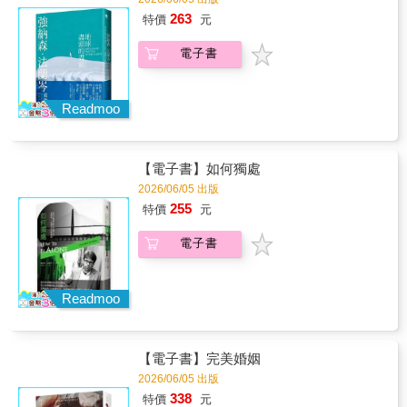
路茫茫，慌忙失措。也許故事有心靈療癒的力
後仍能細數那些美好鍾愛的回憶，壞的都忘光
康的重要性，並再度找回人與人之間最真摯的
263
量，一份珍而重之的禮物。於人生困惑無助的
特價
元
了。這證明了一件事，做壞事一點都不值得。
感情。【經典語錄】 放棄之前最好先確定自
時刻，賦予你一點光芒。九位讀者閱讀《希
【感動推薦】李偉文 牙醫師、作家、環保志
己有沒有盡力。 當別人說話時，全神貫注地
奧》過後，各自得到不同的啟發，宛如無盡的
電子書
工 李曼韻 師鐸獎老師、《生物課好好玩》作
聆聽才是尊重對方的行為。 遇到好事的時
黑夜中星光閃閃的北斗星，給予迷失在人生這
者 林華慶 林務局局長 阿簡老師 阿簡生物筆
候，第一件事就是要跟任何你遇到的人分享；
場遊戲之中的流浪者，一點領悟，重寫生命軌
記 郝譽翔 國立台北教育大學語創系教授、作家
如此一來，良善即在不知不覺中散播至各處。
跡，繼續前行。」——陳昊森，香港**銅鑼灣店
陳藹玲 富邦文教基金會執行董事 番紅花 親職
Readmoo
一個人是無法愛上一件他不了解的事的；同樣
助理專員 「一本書並不會因為讀完而結束，它
作家 蔡任圃 北一女中生物科教師鍾文英 作家
的，若你不了解人們和神明，當然也就無法愛
會繼續在讀者心裡發酵。多年後重讀，同樣的
TaiTai LIVE WILD 阿泰＆呆呆《山知道、步知
上他們。 不了解過去的人，是不會有未來
人、同一本書，卻又像換了一支畫筆，畫出另
道》 作者（以上按姓氏筆畫排序）「二十多年
的，如果你不曾追溯過先人們的足跡，就不會
一幅風景。原來改變的不是書，而是閱讀的
【電子書】如何獨處
前荒野保護協會剛成立那幾年，我們要求每位
明白自己將踏往何處。 精神心靈就像另一種
人。閱讀一本書，也像帶著畫板走進同一片風
志工都要閱讀與討論《少年小樹之歌》，因為
2026/06/05 出版
形式的肌肉。如果你善用它，它就會越來越結
景。每個人定錨的位置不同，看見的光影不
那是反思人與人，人與自然相處模式最好的作
255
特價
元
實強壯。 回憶是種很有趣的東西，我們老了
同，落筆的色彩也不同。於是，同一片風景，
品。很開心這本經典能夠重新出版，讓當年錯
後仍能細數那些美好鍾愛的回憶，壞的都忘光
有了無數種樣貌；而每一幅畫，都是閱讀者生
過的朋友有機會重新思考這個大哉問。」──李
電子書
了。這證明了一件事，做壞事一點都不值得。
命映照出的獨一無二作品。」——陳萬成，藍
偉文，牙醫師、作家、環保志工「本書以印第
【感動推薦】李偉文 牙醫師、作家、環保志
鵲書房主理人「表面上談閱讀與寫作，深層其
安祖孫情為主軸，串聯家庭教育價值，充分融
工 李曼韻 師鐸獎老師、《生物課好好玩》作
實在說：故事一旦被寫出來，就會離開作者，
入山野美學、自然觀察等經典元素的心靈之
者 林華慶 林務局局長 阿簡老師 阿簡生物筆
進入不同人的生命，成為各自的鏡子。同一本
Readmoo
歌。」──李曼韻，師鐸獎老師、《生物課好好
記 郝譽翔 國立台北教育大學語創系教授、作家
書，沒有兩個人讀得一樣；每個讀者都會帶著
玩》作者「在本書中，你可以深刻感受人與自
陳藹玲 富邦文教基金會執行董事 番紅花 親職
自己的創傷、渴望、孤獨與疑問，讀出不同的
然相處的智慧、親情的感動以及自然美景的描
作家 蔡任圃 北一女中生物科教師鍾文英 作家
生命回聲。書中也細膩處理自我肯定與外部肯
述，雋永好書值得一讀。」──阿簡老師，阿簡
【電子書】完美婚姻
TaiTai LIVE WILD 阿泰＆呆呆《山知道、步知
定的張力。朗恩曾依靠外貌與好萊塢目光建立
生物筆記
道》 作者（以上按姓氏筆畫排序）「二十多年
自信，當外在條件崩塌，他也失去自我支撐；
2026/06/05 出版
前荒野保護協會剛成立那幾年，我們要求每位
愛麗絲則在寫作課、投稿、拒絕與出版體系
338
特價
元