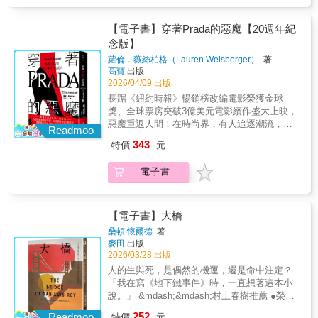
節奏……讀來如八卦雜誌般輕鬆過癮，娛樂性
想著一個和過去和現在不同的未來，最終，人
突的歷史根源。透過奧蘿拉的視角，《追殺黎
——《圖書館雜誌》（Library Journal），星級
戰、外交角力與科技發展史。透過這部小說，
惑與困境，也逼我們重新思考：誰能發聲？誰
福音。大自然從不落後；他習慣早起，也始終
十足。」——美聯社「米蘭達．普瑞斯特利回
生的另一扇大門為她打開！ 本書在1943年
明》細膩填補了「前冷戰時期」的歷史空白，
評鑑「當代美國小說界最具良知、最無畏的作
讀者將進入1930年代美蘇之間的科技情報賽
在代言？誰又在書寫中再次固定他者？他在主
早起，依循時令，在適當的時機出現在他應該
歸，在這部精彩續作中再次展現令人又怕又愛
【電子書】穿著Prada的惡魔【20週年紀
美國首次出版之後，便成了美國的超級暢銷
深刻揭示在巨大的意識形態洪流下，無論是推
家之一……在書中探索文學中『局外者』的意
局。當時正值量子力學與核子研究的起步期，
流語言裡從容推進，卻始終不屬於它。這本書
出現的地方，永遠走在時間的尖端。這是大自
的恐怖魅力，更勝以往。」——
念版】
書，讀者的信件如雪片般飛來，信首都寫著：
動科學邊界的研發者，或是被鐵幕隔開的平凡
義。」——美國文學網站Literary Hub「阮越清
當諾貝爾獎得主波耳、康普頓仍在探究中子的
讓人更謹慎，也更清醒。對所有在語言、身分
然健康與興盛的體現，是對全世界的誇耀——
《Departures》「本書再次帶領讀者走入如
「親愛的法蘭西……」。此後影響了千千萬萬
家庭，每個人都難逃成為地緣政治棋子的命
回顧那些在他心中留下印記、形塑其世界觀與
蘿倫．薇絲柏格（Lauren Weisberger）
著
本質時，大國勢力早已對核能原料虎視眈眈，
與歷史之間尋找位置的人，它幾乎無法迴
健康如同泉湧，那是繆斯女神的新泉，為慶祝
《穿著Prada的惡魔》及其改編電影般紙醉金迷
的人，著名的主持人歐普拉就曾說過，在我成
運。在國際局勢動盪的今日，本作提供宏觀視
政治、美學的文學作品，並揭示它們如何在暗
高寶
出版
一場改寫全人類命運的爭奪戰即將引爆！在大
避。」──張潔平（飛地Nowhere創辦人）「在
這最後的時光而汨汨湧出。
的華麗世界。」——BookReporter.com「安德
長過程中最讓我感動一本書，就是《布魯克林
野，讓我們看清國際政治與個人命運如何相互
處支撐、啟發他的創作。」——《明星論壇
2026/04/09 出版
國爭霸重啟的當代，這部回望核能發展的史詩
一系列情感豐沛的篇章中，阮越清將『藝術家
莉亞依然是全書最吸引人的核心，這部續作是
有棵樹》。 【讀者感動回響】 「我愛故事
影響，並理解當前看似獨立的國境衝突，背後
報》（Star Tribune）「深刻動人——阮越清以
長踞《紐約時報》暢銷榜改編電影榮獲金球
小說系列，引導我們重新思索：技術進步如何
在政治論述中的角色』這項理性思考，轉化為
本輕鬆愉快的夏日讀物。」——《出版者週
裡的法蘭西，也愛她的家人。堅毅的媽媽、溫
有著深遠的歷史因素。★科幻小說巨擘尼爾．
文學、歷史、政治與家庭的多重視角，細膩探
獎、全球票房突破3億美元電影續作盛大上映，
改變文明命運？而在意識形態的紛爭夾縫中，
人們的共感經驗，深刻揭示政治對藝術的潛在
刊》＊安德莉亞辭去《Runway》的工作已近十
柔的爸爸和弟弟、有著古老智慧的外婆、開朗
史蒂文森，醞釀十年，打造全新史詩系列1992
問『身為局外人』的意涵，並直面作家在暴力
惡魔重返人間！在時尚界，有人追逐潮流，有
個人又該如何找尋安身立命之處？▍故事梗概
影響。」——《浮華世界》（Vanity Fair）「這
年，終得擺脫那段惡夢般的歲月，逃離來自地
Readmoo
的阿姨、各色鄰居們，他們全活生生的如同在
年，史蒂文森曾以《潰雪》提前三十年預言元
年代所背負的責任，以及社會中『次要書寫
人定義潮流，還有一種人，讓你心甘情願被折
她，美蘇混血，跟隨父親投入無產階級革命，
是一本關於寫作與創作理論的重要著作，從亞
獄的老闆米蘭達，也遠離那個曾讓她迷失自我
343
特價
元
我眼前。這本書以誠懇的態度書寫，閱讀中，
宇宙；如今，他推出宏大的「核子祕史」系
者』的孤獨與創造之樂。」——「詩人與作
磨。全世界既崇拜又害怕的時尚教母，一本讓
融入上流社會的馬球比賽、學會組裝衝鋒槍、
裔美國人、移民與難民的多元視角出發，補足
的世界。如今的她，擁有人人稱羨的一切。她
我很快認同了法蘭西，經歷她與她家人的生
列，深度回溯人類研發核彈的關鍵歷程。首部
家」網站（Poets & Writers）「在六篇引人入
人出賣靈魂與睡眠也不想放下的傳奇小說！
走進世紀博覽會接受科學的洗禮，完美的間
了文學研究中對『他者書寫』的關鍵拼圖。」
與昔日死對頭愛蜜莉攜手創辦高級婚禮雜誌，
命，裡面有快樂、有傷痛，也與她一起自省。
電子書
曲《追殺黎明》展現精細無比的場景刻畫與歷
勝的章節中，阮越清以文學、歷史、政治與家
「妙趣橫生，八卦味十足，令人欲罷不能。」
諜，就此誕生！從蒙大拿的馬球牧場，到列寧
——《圖書館雜誌》（Library Journal），星級
從水火不容的宿敵，成為並肩打拚的最佳拍
閱畢，我有深深的滿足，也得到了一顆自省過
史框架，完美融合科學史、量子力學、諜報
庭為經緯，層層探析『局外者』的存在意
——《出版者週刊》「幽默辛辣，輕鬆又過
格勒的公寓從華盛頓特區的血腥鎮壓，到蘇聯
評鑑「當代美國小說界最具良知、最無畏的作
檔。她不再是那個疲於奔命、任人使喚的小助
的新鮮的內心。」──安石榴，作家 「主角
戰、外交角力與科技發展史。透過這部小說，
義。」——《今日美國》（USA Today）「本
癮。」──《紐約日報》「殺手級的書名，殺手
殘酷刑場一名擁有美蘇雙重國籍的少女──奧蘿
家之一……在書中探索文學中『局外者』的意
理，而是蛻變為獨當一面的總編輯。更令人稱
法蘭西在貧困、失學、面對各種不幸，但始終
讀者將進入1930年代美蘇之間的科技情報賽
書不僅反思『他者』如何形塑邊緣身分，更追
級的題材。」──亞馬遜編輯評論「《穿著
【電子書】大橋
拉，如何能在美蘇諜報戰之間倖存？時間是一
義。」——美國文學網站Literary Hub「阮越清
羨的是，她即將嫁給此生摯愛。麥克斯英俊、
不改其志，熱愛閱讀，對生活充滿希望，一如
局。當時正值量子力學與核子研究的起步期，
問：當如此龐大的一群人被長期標記為『他
Prada的惡魔》對流行文化的滲透之深，已無需
九三四年，地點是蘇聯「鋼城」馬克尼土哥斯
回顧那些在他心中留下印記、形塑其世界觀與
成功、出身顯赫，更是媒體集團的接班人。安
桑頓‧懷爾德
著
法蘭西家前的那棵樹一樣，在風雨飄搖和各種
當諾貝爾獎得主波耳、康普頓仍在探究中子的
者』時，這對人類意識意味著什麼？他以全球
多說。」——《浮華世界》「一針見血揭開祕
克，自稱奧蘿拉的女子在嚴寒的高爐上從事艱
政治、美學的文學作品，並揭示它們如何在暗
麥田
出版
德莉亞的人生看似終於步上最完美的軌道，直
巨變中，依然開枝散葉，卓然而立；本書直入
本質時，大國勢力早已對核能原料虎視眈眈，
視野揭示民族身分間的糾結與連帶，讓我們重
辛。」──《柯克斯書評》「生動描寫下屬生活
苦勞動，卻因神祕過去令人起疑。在審訊室的
處支撐、啟發他的創作。」——《明星論壇
2026/03/28 出版
到婚禮前夕，一封祕密信件的出現，讓她眼前
人心，探索真實人性的價值，是非常值得閱讀
一場改寫全人類命運的爭奪戰即將引爆！在大
新審視：我們究竟對自身的認識有多深？」
的故事……引人入勝。」——BBC「這本書是
燈光下，她揭開了自身橫跨兩大洲的驚人成長
報》（Star Tribune）「深刻動人——阮越清以
的一切開始動搖。那些她以為早已甩開的過
人的生與死，是偶然的機運，還是命中注定？
的勵志經典。」──知名部落客 施典志
國爭霸重啟的當代，這部回望核能發展的史詩
——《澳大利亞書評》（Australian Book
人人必備的時尚配件。」——《洛磯山新聞》
歷程──她曾是美國女孩道恩，父親是一戰老
文學、歷史、政治與家庭的多重視角，細膩探
去，正一步步將她拉回曾經吞噬她的世界。她
「我在寫《地下鐵事件》時，一直想著這本小
「這本書的年分和題材完全都不是我過去會碰
小說系列，引導我們重新思索：技術進步如何
Review）「這是一場對『成為他者』的思索
＊安德莉亞從很早以前就知道自己要的是什
兵，母親屬於崇尚自由狂放的牛仔家族。她親
問『身為局外人』的意涵，並直面作家在暴力
從未想過，自己努力打造的嶄新人生，竟再次
說。」 &mdash;&mdash;村上春樹推薦 ●榮獲
觸的類型，但看完後卻深深被吸引，且深受感
改變文明命運？而在意識形態的紛爭夾縫中，
——既關乎自我保持距離的必要，也關乎遭受
麼。她讀文學、看新聞，還不到十五歲就立志
歷華府對於共產黨員的肅清，帶著一枝藏在小
年代所背負的責任，以及社會中『次要書寫
將她拖入十年前好不容易逃離的黑暗，回到惡
一九二八年普立茲小說獎 ●出版至今，四度改
動，難怪是經典！」──劉曉樺，知名譯者
個人又該如何找尋安身立命之處？▍故事梗概
汙名與外界目光排拒的經驗。阮越清邀請讀者
252
替《紐約客》寫稿。至於時尚，從來不在她的
Readmoo
特價
元
提琴盒裡的衝鋒槍死裡逃生，偽造自己的死