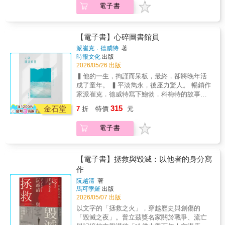
國家、自身的看法。 本書特色 前所未見的自由
——他發現政府控制思想的邪惡本質，以及哲
工業興起、城市擴張、文明自信的年代。人類
電子書
落……除了圖像之外，漢彌爾頓成功保留了布
獎。 ▍曼布克獎決選《淘金殺手》作者派崔
書寫，寫下不自由世界裡的「最自由」，我們
學、神學與文學的無價價值。【各界讚譽】◆
意氣風發地開拓疆土，卻也悄然遠離了自然與
萊伯利原著文字的大部分力量。──琳恩．尼瑞
克．德威特，暖心之作。 在人生晚年，有沒有
名之為：愛。
漢彌爾頓憂鬱的色調與1950年代的復古未來風
內在的寧靜。在這樣的時代裡，亨利・大衛・
（Lynn Neary），美國國家公共廣播電台
可能改變性格？也許改變微乎其微，但也許已
格，與原著文本完美契合。最值得一提的是，
梭羅以一種近乎孤獨的姿態，走進森林與田
（NPR）◆即便你熟悉原著小說，你仍會被提
然足夠。 ──專欄作家蘿拉．米勒（Laura
【電子書】心碎圖書館員
書中那些「瀕危的書籍」呈現得極為生動——
野，傾聽風、河流與樹木的聲音。這本書是梭
姆．漢彌爾頓在這個新版本中的藝術創作所震
Miller） 。 鮑勃是個退休的圖書館員，住在奧
派崔克．德威特
著
那些翻舊了的書頁上，印著達爾文、莎士比亞
羅生命後期思想的結晶，更是一場從土地通往
撼。他結合了漫畫書的清晰度——分鏡簡潔直
勒岡州波特蘭市一棟薄荷綠的小屋，與書本和
時報文化
出版
等青少年耳熟能詳的經典作者之名。這是一部
靈魂的長途旅行。✦走路，是一種認識世界的
接，沒有過多視覺花招的干擾——以及對小說
小確幸作伴，過著孤獨的生活。某天早上他照
2026/05/26 出版
適合課堂使用的優秀跨界圖像小說，更是科幻
方法——從山巔、冬日到月光下的行走「漫
主題深刻而人性化的詮釋。──茱莉亞．凱勒
例外出散步，在便利商店遇見一位迷路的失智
▍他的一生，拘謹而呆板，最終，卻將晚年活
讀者在書架上的絕佳發現。──《學校圖書館期
步」（Excursions）在梭羅筆下，並非單純的
（Julia Keller），《芝加哥論壇報》（Chicago
老婦，並帶她回到她居住的長青中心。為了填
成了童年。 ▍平淡雋永，後座力驚人。 暢銷作
刊》（School Library Journal）◆像《華氏451
地理行走，而是一種精神實踐。每一次步行，
Tribune）◆充滿活力與生命力……漢彌爾頓以
補退休後的空虛，他開始到中心當志工。中心
家派崔克．德威特寫下鮑勃．科梅特的故事。
度》這樣的小說，其圖像改編絕不僅僅是原著
都是他對自然的禮拜，也是對自身存在的探
自身獨特的視覺能量與想像重新詮釋這個故
裡有各種怪咖，圍繞在鮑勃身邊，又在偶然的
這個終身活在文學之中，為文學而活的男人，
的插圖版本……這本書有著經典漫畫的外觀。
問。書中精選六篇散文——〈遠足：瓦楚塞特
事……這部改編不只是更新了布萊伯利的小
315
情況下，鮑勃與過去一段痛苦的情愛糾葛擦
金石堂
7
折
特價
元
卻沒發現自己的人生，就是一部深情動人的著
漢彌爾頓刻意限制色彩選擇，大部分篇幅以
山〉、〈山野四季：走入麻薩諸塞的自然
說，更讓《華氏451度》—這部長踞高中與大學
撞，他的人生和深沉的性格就此揭露。 總是作
作。 ▍2024年加拿大史蒂芬．李科克紀念幽默
藍、綠、灰的柔和色調呈現，卻在火焰場景中
史〉、〈走路〉、〈金色之秋〉、〈冬日漫
書單的經典，準備好迎接全新的讀者。──芮
為配角的鮑勃，背後藏著一個不快樂的男孩，
電子書
獎。 ▍曼布克獎決選《淘金殺手》作者派崔
驟然爆發——那正是小說中最令人難忘的段
步〉、〈夜與月光〉——構成一幅四季流轉的
妮．葛拉罕（Renee Graham），《波士頓環球
在二次大戰最後幾天逃家冒險；曾經得到真
克．德威特，暖心之作。 在人生晚年，有沒有
落……除了圖像之外，漢彌爾頓成功保留了布
生命地圖。它既是自然觀察的紀錄，也是心靈
報》（The Boston Globe）◆漢彌爾頓擁有挑
愛，又被橫刀奪愛；在圖書館員的職業當中發
可能改變性格？也許改變微乎其微，但也許已
萊伯利原著文字的大部分力量。──琳恩．尼瑞
修行的足跡。〈走路〉（Walking）是梭羅最著
戰這部布萊伯利經典的工具與膽識——這個故
現意義並感到自豪；還有，離群索居的快樂。
然足夠。 ──專欄作家蘿拉．米勒（Laura
（Lynn Neary），美國國家公共廣播電台
名的散文之一，他將「漫遊者」視為自由的代
【電子書】拯救與毀滅：以他者的身分寫
事連大師級人物（如法蘭索瓦．楚浮）都曾鎩
鮑勃的人生看似感傷，但也是齣明亮雋永的喜
Miller） 。 鮑勃是個退休的圖書館員，住在奧
（NPR）◆即便你熟悉原著小說，你仍會被提
名詞。讚頌「漫遊」作為自由與野性交流的藝
作
羽而歸。他交出了一部生動且切合時代的沉思
劇；他有個本領，能夠發現古怪莫名的人物，
勒岡州波特蘭市一棟薄荷綠的小屋，與書本和
姆．漢彌爾頓在這個新版本中的藝術創作所震
術，對比自然的生命力與文明社會的束縛。對
之作，必將重新成為所有捍衛閱讀自由者珍愛
並邀請他們登上他的人生舞臺。 憑著獨一無二
阮越清
著
小確幸作伴，過著孤獨的生活。某天早上他照
撼。他結合了漫畫書的清晰度——分鏡簡潔直
他而言，行走與漫步，是一種回歸，一種從文
的經典。──理查．帕赫特（Richard
馬可孛羅
出版
的熱情、捉摸不定的幽默，以及對邊緣人的憐
例外出散步，在便利商店遇見一位迷路的失智
接，沒有過多視覺花招的干擾——以及對小說
明的束縛中掙脫、重新與自然脈動相契的方
Pachter），《邁阿密先鋒報》（The Miami
2026/05/07 出版
憫，派崔克．德威特野心滿滿，從各個角度書
老婦，並帶她回到她居住的長青中心。為了填
主題深刻而人性化的詮釋。──茱莉亞．凱勒
式。在〈金色之秋〉中，他則以詩人般的筆觸
Herald）◆提姆．漢彌爾頓的插圖為這部經典
寫內向者的生活。《心碎圖書館員》歌頌平凡
以文字的「拯救之火」，穿越歷史與創傷的
補退休後的空虛，他開始到中心當志工。中心
（Julia Keller），《芝加哥論壇報》（Chicago
描寫葉子的轉紅與枯萎，從色彩的變化中體悟
作品注入了新生命。──尼克．史密斯（Nick
中的偉大，描繪寧靜的外表底下，美妙的波濤
「毀滅之夜」。普立茲獎名家關於戰爭、流亡
裡有各種怪咖，圍繞在鮑勃身邊，又在偶然的
Tribune）◆充滿活力與生命力……漢彌爾頓以
生命的短暫與光榮；那是一種對衰老與死亡的
Smith），美國漫畫產業媒體ICv2◆將雷．布萊