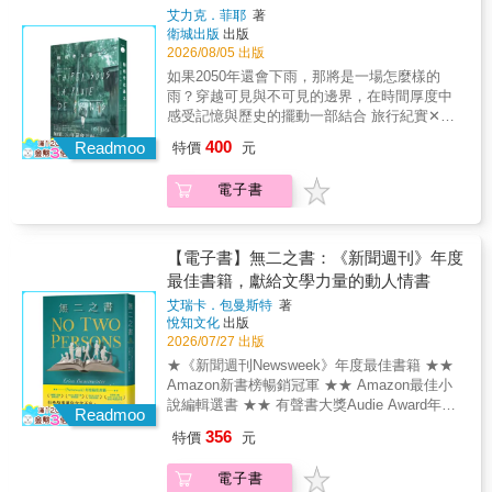
樂劇2008年改編為BBC廣播劇2016年百老匯音
艾力克．菲耶
著
界都認為他倆是勢不兩立的仇敵，沒人知道，
樂劇復排版演出2023年改編為音樂劇電影《紫
衛城出版
出版
早在無人知曉的某一晚，兩人就已經淪陷在彼
色姊妹花》為當代美國文學經典，描繪二十世
2026/08/05 出版
此的眼神裡&hellip;&hellip; 到底發生什麼事？
紀初美國喬治亞州鄉村黑人女性的生命圖景。
如果2050年還會下雨，那將是一場怎麼樣的
他們明知彼此不可能有好感，劇情也不該往這
一對姊妹藉由寄不出也收不到的書信維繫希
雨？穿越可見與不可見的邊界，在時間厚度中
個路線發展。 但為什麼總在夜深人靜時想起對
望，在苦悶的生活中尋找出口。在逆來順受的
感受記憶與歷史的擺動一部結合 旅行紀實✕文
方？為什麼可以多年維持每次球隊交手後就共
姊姊希莉周遭，有著不同性格與故事的女性：
化觀察✕個人歸屬 的亞洲漫遊之作被譽為「世
度一夜的默契？ 愛上男人已經很難說出口了，
400
不願被命運束縛而離家，前往非洲傳教的妹妹
Readmoo
特價
元
界的旅人」的艾力克・菲耶，在梅雨季節回到
問題是， 不小心這樣深深愛上的，為什麼偏偏
內媞；外型亮麗、煙視媚行的歌手糖糖；無所
臺灣，打開他全身的感官，擁抱溼熱的氣味。
是那個人&hellip;&hellip;
畏懼、捍衛自尊的蘇菲亞……她們各自代表黑
電子書
潮溼的季風與綿密的雨幕之間，他以詩意而細
人女性的痛苦與掙扎，也共同構築出1930年代
膩的文字記錄所見的一切。雨水從大地與空氣
的黑人女性群像。透過她們直白的對話與多元
中牽引出亞洲的氣息：京都錦市場的香氣、公
的關係，華克直視種族與性別的不義，亦撫觸
館夜市的喧鬧、三重街頭一碗浸泡在甜豆漿裡
【電子書】無二之書：《新聞週刊》年度
寬恕與愛的多重可能。本書深刻體現了華克所
的豆花。那些潮溼、悶熱、彷彿永遠停留在八
最佳書籍，獻給文學力量的動人情書
提倡的「婦女主義」（Womanism）精神——
月的記憶，在歲月深處緩緩甦醒。對法國作家
女性之間堅不可摧的情誼，成為她們對抗壓
艾瑞卡．包曼斯特
著
艾力克．菲耶而言，臺灣曾是童年百科全書中
悅知文化
出版
迫、走向自我救贖的力量。自1982年出版以
的遙遠島嶼。那裡有稻田、水牛與獵頭族，是
2026/07/27 出版
來，《紫色姊妹花》成為黑人女性文學的重要
一片籠罩在異國想像中的土地。直到2019年首
象徵。近半世紀後的今天，本書對性別、種族
★《新聞週刊Newsweek》年度最佳書籍 ★★
次踏上這座被葡萄牙人稱為「福爾摩沙」的島
與信仰議題的刻畫，讀來仍字字鏗鏘，且發人
Amazon新書榜暢銷冠軍 ★★ Amazon最佳小
嶼，他才發現，真實的臺灣遠比傳說複雜而迷
省思。
說編輯選書 ★★ 有聲書大獎Audie Award年度
人。這座在國際舞臺上時常被忽略、彷彿幽靈
Readmoo
最佳多聲部敘事獎 ★★ 美國獨立書商協會選書
般存在的地方，逐漸成為他難以忘懷的所在。
356
特價
元
★★ 達西太太讀書俱樂部選書 ★★ Booklist
後疫情時代，菲耶再度來到臺灣，駐村於寶藏
Queen書評網站當月最佳圖書 ★✦【特別收
巖。梅雨籠罩的季節裡，他漫步臺北街頭，穿
電子書
錄】繁體中文版限定．給臺灣讀者的序✦🫧 有
梭於便利商店與老舊巷弄之間，感受這座城市