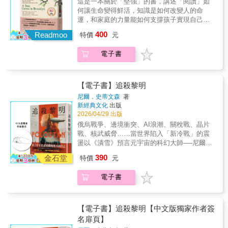
迎。──凱爾．芒格（Kel Munger），《沙加緬
這是一本關於「堅強」的書，講述「閱讀」如
首位以「難民作家」身分受邀的亞裔講者，在
惡城市》和《閃靈俠》，你真的該去書店買一
與文化的夾縫中長大。這樣的身分既是創傷的
人（Holy-Lander）。——散步有三個不可或缺
度新聞評論》（Sacramento News Review）
何讓生命變得鮮活，知識是如何改變人的命
此傳統殿堂喊出邊緣者的聲音，為人文思潮掀
本《華氏451度圖像小說版》……憑藉犀利的對
起點，也是他成為作家的養分。從榮獲普立茲
的資本：閒暇、自由和獨立，而這三者都不是
運，和家庭的力量能如何支撐孩子實現自己的
開了新的頁章。 ────他以六場講演串聯文
話、強烈的訊息和驚人的視覺效果，《華氏451
獎的《同情者》到本書《拯救與毀滅》，他以
財富可以買得到的，只能靠上帝的恩賜。——
夢想。一部讓人笑中帶淚，淚中帶笑，充滿真
學、歷史、政治與個人記憶： 回望梅爾維
度》燒得熾烈而耀眼。──《Nylon Guys》◆這
400
小說家的敏銳與思想家的深度，持續追問「成
真正意義上的漫步者，卻跟蜿蜒的河流一樣穩
Readmoo
特價
元
誠的小說！※「二十世紀最重要的著作之
爾、費茲傑羅、莫里森、薩依德與德希達等作
個智性與感官兼具的故事，化為圖像後毫不遜
為他者」的意義：當語言、歷史與記憶都不再
定，因為河流總是孜孜不倦地尋找著通往大海
一。」──紐約公共圖書館※獲選美國公共電視
家與思想家，從《白鯨記》、《黑暗之心》到
色。漢彌爾頓用柔和的色調維持了整體陰鬱的
屬於我們，我們還能如何書寫？ 本書為作
的最短途徑。——每當我想要休養生息時，總
電子書
新聞網（PBS）「百大最受美國人歡迎的小
《暴風雨》，探問權力、語言與身分的邊界
氛圍，並使紅色和橙色火焰的明亮閃光在對比
者於哈佛大學諾頓人文講座（Charles Eliot
會尋找最幽暗的森林，以及最茂密、最無止
說」第13名※亞馬遜書店20世紀最佳青少年讀
——誰能發聲？誰被代表？誰又被排除在
之下更加驚人。《華氏451度》的書迷將在此獲
Norton Lectures）發表的系列演講結集。自一
境，而且在世人看起來最陰森的沼澤。我走進
物，與《小王子》、《夏綠蒂的網》、《紅髮
外？ ────他在理論與生命經驗之間游
得全新體驗；而尚未接觸原著的讀者，讀完這
九二五年創立的諾頓講座，可謂全球人文與藝
森林與沼澤，就像走進聖地——至聖之所
安妮》、《哈利波特》並列※讓歐普拉最受感
走： 從越戰到移民家庭的雜貨店；從母親
【電子書】追殺黎明
部改編後，必定會想立刻找原著一讀。──約
術界的最高榮譽，歷屆講者包括T．S．艾略
（sanctum sanctorum）——那裡蘊藏著大自
動的一本書※改編電影曾榮獲奧斯卡劇情片大
的沉默，到成為作家後對母親的再書寫。每一
尼爾．史蒂文森
著
翰．愛德華．羅耀（John Edward Royall），
特、卡爾維諾、托妮．莫里森、桑塔格與伯恩
然的力量和精髓。——我們心中的小樹林已經
獎，並曾多次改編為音樂劇※部份篇章選入美
段文字，都是對「拯救與毀滅」的思索：故事
新經典文化
出版
《查爾斯頓城市報》（Charleston City Paper）
斯坦等人文藝術領域大師。能登上此講壇，意
被砍伐殆盡——被賣去焚燒不必要的雄心烈
國中學課本 「如果你錯過了《布魯克林有
能救人，也能殺人；語言能成為避風港，也能
2026/04/29 出版
◆由提姆．漢彌爾頓繪製插圖，他簡潔的風格
味著作者的思想足以與世界對話。阮越清身為
焰，或是送去磨坊，讓思想幾乎找不到一根樹
棵樹》，你將失去一次重要的人生體驗，這是
成為武器。 ▏▏以「他者」的名義，重新
俄烏戰爭、邊境衝突、AI浪潮、關稅戰、晶片
本身就能傳達威脅感，這個版本將會大受歡
首位以「難民作家」身分受邀的亞裔講者，在
枝可以棲息，當然也就不會在我們心中築巢繁
一個深刻瞭解孩子和家庭之間關係的故事。」
定義「人」的意義。 文學家在動盪與
戰、核武威脅……當世界陷入「新冷戰」的震
迎。──凱爾．芒格（Kel Munger），《沙加緬
此傳統殿堂喊出邊緣者的聲音，為人文思潮掀
衍。——日落之前，我們沿著山脊向北漫步，
──《紐約時報》 「《布魯克林有棵樹》有
暴力的年代，該背負起什麼樣的責任？ 我
盪以《潰雪》預言元宇宙的科幻大師──尼爾．
度新聞評論》（Sacramento News Review）
開了新的頁章。 ────他以六場講演串聯文
一隻鷹隼仍在我們頭頂翱翔。此地彷彿是神靈
資格被視為最偉大的美國小說之一。」──《紐
們應該讚頌替弱者發聲的文學，或該直面讓千
史蒂文森帶我們重返世界強國開始對立的轉捩
學、歷史、政治與個人記憶： 回望梅爾維
散步之地，莊嚴肅穆，與世隔絕，遠離平原上
390
約客》雜誌 「我想，在我成長過程中，讓
金石堂
萬人沉默的制度？ 「少數者的書寫」究竟
特價
元
點「當你深入歷史每一個片段，就會發現：那
爾、費茲傑羅、莫里森、薩依德與德希達等作
的喧囂。——我們終於能夠領悟山巒在陸上的
我最受感動的一本書就是《布魯克林有棵樹》
是一段溫柔的修辭，還是一種對主流的挑
些真實之事，讀起來根本像科幻小說。」──尼
家與思想家，從《白鯨記》、《黑暗之心》到
地位，以及他們如何巧妙地融入宇宙的整體設
了。」——全球最有影響力的女人，改變了美
戰？ 阮越清提醒我們：「他者」並不只是
電子書
爾・史蒂文森─── 全新「核子祕史系列」 磅
《暴風雨》，探問權力、語言與身分的邊界
計。當我們初登群峰，觀察山巒的輕微起伏
國人閱讀方式的知名脫口秀節目主持人歐普拉
難民、少數族裔或異鄉人，更是潛藏於我們每
礡登場 ───《紐約時報》暢銷書、Goodreads
——誰能發聲？誰被代表？誰又被排除在
時，還無法體會塑造群山的全能的智慧；但是
紐約的布魯克林有一種樹，有人稱它為天堂
個人內心、令我們不安卻無法否認的另一面。
讀者最期待新書、《華盛頓郵報》、《衛
外？ ────他在理論與生命經驗之間游
當我們後來眺望在群山在地平線上的輪廓時，
樹，它是唯一一種能在水泥叢林成長的大樹，
唯有直視這份「他性」，人才能真正理解自
報》、《柯克斯書評》精彩好評PanSci泛科
走： 從越戰到移民家庭的雜貨店；從母親
【電子書】追殺黎明【中文版獨家作者簽
便不得不讚嘆巧奪天工的那隻手，雕塑出山體
不論種子落在何處，都會長出一棵樹來，無論
己，並與世界建立起真誠的連結。 一部兼具思
學、小說家臥斧、張國立、譚劍 一致強推▍關
的沉默，到成為作家後對母親的再書寫。每一
兩側的山坡，使之相互平衡，並圍繞著一個深
名扉頁】
是在圍滿木籬的空地上，或是棄置的垃圾堆
辨與情感的文學講稿一場關於身分、創作與人
於本書「我們的世界正面臨一場危機，那些掌
段文字，都是對「拯救與毀滅」的思索：故事
邃的中心運作，顯然早已私下洞悉形塑宇宙的