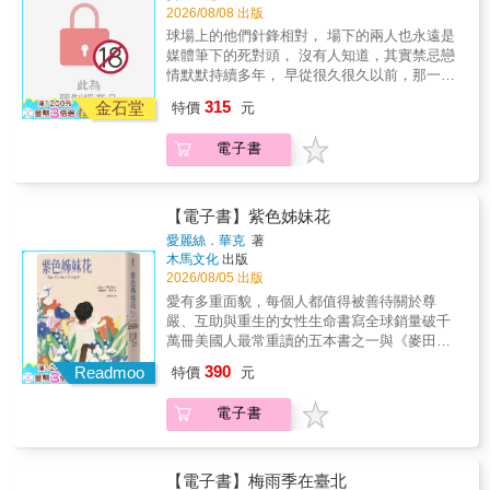
2026/08/08 出版
球場上的他們針鋒相對， 場下的兩人也永遠是
媒體筆下的死對頭， 沒有人知道，其實禁忌戀
情默默持續多年， 早從很久很久以前，那一抹
好奇的眼神開始&hellip;&hellip; 【首刷限量書
315
金石堂
特價
元
口噴繪版】── 所有loons一起回到小屋！ &
HBO熱播中！原文書穩坐外文書暢銷榜！ 席捲
電子書
全球現象級BL電視劇原著小說終於登台！ 《紐
約時報》暢銷書 BookTok熱門書單 美國亞馬遜
逾64,000則熱辣評分 &Goodreads書評網超過
70,000則甜蜜感想 & 讀者讚嘆：「我愛冰上曲
【電子書】紫色姊妹花
棍球！」 & 我是不是同志？這是個問題。 但最
愛麗絲．華克
著
大的問題是，對象怎麼能是你！ 當全世界都以
木馬文化
出版
為我們痛恨彼此， 為什麼我夜夜想著你？ 近年
2026/08/05 出版
冰球界的話題球星，莫過於霍蘭德、羅桑諾夫
愛有多重面貌，每個人都值得被善待關於尊
這兩位天王級年輕好手了。 夏恩‧霍蘭德是帥氣
嚴、互助與重生的女性生命書寫全球銷量破千
萬人迷的加拿大球員，偶遇粉絲總熱情應允合
萬冊美國人最常重讀的五本書之一與《麥田捕
照，媒體各種刁鑽問題都能得體接招。 伊利亞‧
手》、《梅岡城故事》齊列禁書榜1983年普立
390
羅桑諾夫來自冰冷的俄羅斯，既是身手矯健、
Readmoo
特價
元
茲小說獎、美國國家圖書獎得獎作品2003年入
霸氣十足的怪物天才，也是語不驚人死不休、
選英國BBC「最受喜愛小說 Top100」2018年入
最典型的迷人反派。 面對兩大無人不知無人不
電子書
選美國國家廣播公司「百大美國圖書」2019年
曉的人氣球員，媒體超愛描繪兩人對峙戲碼，
入選英國BBC News「百大最具影響力的英文
場上期待他們拚個你死我活，賽後也愛捕捉兩
小說」2026年入選英國《衛報》「史上百大小
人唇槍舌戰。誰叫他們實力相當，風格迥異，
說」1985年改編為電影2005年改編為百老匯音
【電子書】梅雨季在臺北
又這麼剛好分屬兩大世仇球隊。 然而，當全世