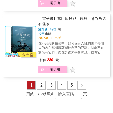
無解的詭譎與驚懼。│佳評讚譽│「為嚴防書稿
數世紀，人類與自然的關於愛、死亡與歷史的
將眾多波蘭文、烏克蘭文與西班牙文之文學作
電子書
始終不曾忽略拉開故事序幕的沉重情感真
以為自己了解人心。讀過這本書，值得再想一
外洩，美國暢銷作家丹·布朗集中控管26名譯
對話，規模與想像力遼闊恢弘，情感卻深刻私
品譯介到英文世界，更曾以《雲遊者》的英譯
相。」──《Bustle》「故事聚焦於做出改變人
次。《當巨龍殺戮》是一本兼具文學張力與心
者，《叛徒們的森林》則是諾貝爾獎志在必得
密，探索人們為何常誤解記憶？以及親密關
本與奧爾嘉‧朵卡萩共同獲得國際曼布克獎。跨
生決定的複雜女性，而機智對白更為這本令人
理洞察力的作品，有法醫般的精準、心理學的
的波蘭作家把多種語言的譯者招來自己家裡，
係、心碎和渴望之聲如何迴盪數百年？每天失
足小說創作的她交出的第一本作品《叛徒們的
沉浸的小說加分。」──《圖書館雜誌》（星級
洞見、毫不退縮的道德清算，以及那份既可畏
【電子書】當巨龍殺戮：瘋狂、背叛與內
譯者凡事都盡量仿效她。作者吃素，眾譯者
去的，時光之聲。想像地球是個巨大的蠟筒；
森林》即是一個關於譯者與翻譯的故事，不但
評論）「《婚禮之徒》絕不只是一本有趣的小
又不屈撓的韌性。本書既是引人入勝的故事
（『我們』）也跟著不吃葷。起先，『我們幾
在怪物
陽光是唱針，放在大地上刻劃著每天的樂曲──
描寫文學譯者的工作實況與內在危機，更運用
說（雖然它真的非常幽默）。艾斯帕克寫下的
集，也是一面折射現代社會與人性深層問題的
乎同意她的所有想法，因為不反對是我們必須
人們爭執、烹飪、大笑、唱歌、呻吟、哭泣、
班科爾・強森
著
前言和註腳將整部小說塑造成一本也經過翻譯
是一部敏銳洞察的作品，關於憂鬱、愛，關於
鏡子。《當巨龍殺戮》是班科爾・強森教授以
履行的職責。』後來，作者失蹤，故事裡的譯
啟示
出版
調情的聲音。而在地球的背面，數千萬熟睡的
的「書中書」──由登場主角之一的艾米所撰
女性是如何把自己縮小，以及如何走出那道束
十個令人心驚的故事，揭露人類心靈深處的裂
者轉念，畢竟西方譯界的理念是『譯者即叛
2026/01/17 出版
人醞釀成一股平穩闃寂的力量，如靜電一般沖
寫、由另一角色亞蕾瑟絲所翻譯。透過這樣的
縛。角色立體、令人難忘。」──《Booklist》
縫：創傷孕育怪物，正義墮入瘋狂，看似無辜
徒』。故事裡，有人背叛母語，有人偷看作者
刷半個地球。＿＿＿我原本以為所有人都看得
在不完美的生命中，如何保有人性的善？每個
安排，柯羅芙特希望能夠展示出譯者的影響
（星級評論） 「艾斯帕克以她特有的機智與溫
實則不單純。從道德腐敗的小鎮，到邪惡潛藏
的書稿，也有人背叛所有作者、羞辱所有譯
見聲音。看見形狀或色彩──譬如Ｄ是顫動的圓
人的內在都潛藏著屬於自己的巨龍。悲劇不在
力；故事中生機盎然、變化不息的森林則完美
暖，描繪一個令人滿足的故事──關於那些已經
於日常的都市，這些故事直擊成癮、背叛與精
者、否定了所有人，詭譯本的故事值得嚮往譯
圈，黑莓的紫色。我只需要調整自己看見的形
於擁有它們，而在於從未學會辨認，並為它們
地隱喻了翻譯的過程，有分解與再生，有競爭
放棄的人，如何重新找到在乎的理由。」
神錯亂的黑暗，並揭示日常生活中那股靜默卻
金石堂
界人生的讀者前進波蘭森林尋幽！」──宋瑛堂
狀，再對準正確的分貝就行了。當我十三歲
命名。最心理的小說一趟內心巨龍的蛻變之旅
與合作，籠罩著魔法般的氣氛，但或許也藏著
──Becky Meloan，《華盛頓郵報》「這個故事
殘酷的暴力。十個銳利如刀、直擊靈魂的故
280
（《譯者即叛徒》作者）「在《叛徒們的森
特價
元
時，味道開始伴隨音符出現。父親演奏Ｂ小調
我們都背負著黑暗。大多數人以禮貌的微笑將
無解的詭譎與驚懼。│佳評讚譽│「為嚴防書稿
講述人們如何憑藉個人意志以及他人的陪伴，
事，剖開人類心靈的深淵。這些故事模糊了理
林》中，真菌是一個重要的元素，而這或許正
的話，我口中便會彌漫蠟一般的苦澀味。如果
其隱藏；有些人，則任它將自己吞噬。我們總
外洩，美國暢銷作家丹·布朗集中控管26名譯
從原本的人生掙脫、踏入全新的旅程。」
智與邪惡、純真與罪咎、生與死，以及我們在
具體地象徵了譯者的存在──真菌依附於其他生
電子書
是精準的Ｃ，我會嘗到甜甜的櫻桃味。Ｄ是牛
以為自己了解人心。讀過這本書，值得再想一
者，《叛徒們的森林》則是諾貝爾獎志在必得
──John Warner，《芝加哥論壇報》【讀者共
沉默中成為怪物的界線。每個故事各自完整，
物，透過滲透營養取得養分；譯者依附於原
奶。有聲之年∣十二篇熠熠生輝的故事橫跨三個
次。《當巨龍殺戮》是一本兼具文學張力與心
的波蘭作家把多種語言的譯者招來自己家裡，
鳴推薦】「角色塑造、情節推進、兩位截然相
卻又共同構築出一幅震撼人心的馬賽克，展現
文，試圖汲取作者的思想，轉化為孢子散播出
世紀，探究過往如何以意料之外的方式再次出
理洞察力的作品，有法醫般的精準、心理學的
譯者凡事都盡量仿效她。作者吃素，眾譯者
反的女性之間逐漸綻放的友誼……以及鼓起勇
現代人類的脆弱。《當巨龍殺戮》不只是小
去。唯有當作者消失，譯者才能找回名字；然
現在我們面前，以及愛與失去如何糾纏交織，
洞見、毫不退縮的道德清算，以及那份既可畏
（『我們』）也跟著不吃葷。起先，『我們幾
氣重新開始的人生訊息，全都發展得恰到好
1
2
3
4
5
說，而是一場清算。十則故事共同拼湊、揭示
而隨著作者消失，失去依附對象的真菌，也只
隨著世代的更迭不斷轉變。在班．夏塔克這本
又不屈撓的韌性。本書既是引人入勝的故事
乎同意她的所有想法，因為不反對是我們必須
處。」「跟著菲比遇見這些陌生人，看見他們
社會如何透過忽視、殘酷、否認與沉默，親手
能迷失在日漸傾毀的森林裡。」──李冠潔（日
無比巧妙的作品中，每一則故事都有與其成對
集，也是一面折射現代社會與人性深層問題的
履行的職責。』後來，作者失蹤，故事裡的譯
如何在她最需要的時刻走進她的人生，而她也
頁數
1
/12
移至第
頁
鑄造了令人戰慄的巨龍。這些巨龍不僅存在我
文譯者）「你是哪一派？認為譯者的最佳表現
的故事，並在其中揭露另一篇故事的謎底。謎
鏡子。《當巨龍殺戮》是班科爾・強森教授以
者轉念，畢竟西方譯界的理念是『譯者即叛
同樣在不經意間觸動了他們的生命，總讓我喉
們身邊周圍，也在我們心中——即使我們未必
就是沒有存在感，只需忠實、安靜的用另一種
團與凶案的真相揭露，歷史經過折射，深刻的
十個令人心驚的故事，揭露人類心靈深處的裂
徒』。故事裡，有人背叛母語，有人偷看作者
頭一緊、心口一陣悸動。……我始終覺得，最
喜歡其中所映照的自己。然而，在那片黑暗之
語言重述一遍作家的作品即可，譯作雖出自譯
情感連結緊密編織，串起每一個角色與家庭。
縫：創傷孕育怪物，正義墮入瘋狂，看似無辜
的書稿，也有人背叛所有作者、羞辱所有譯
能引起共鳴的書，往往都在探討人類的精神
中、在人性沉默的片刻，仍有縷縷光芒閃爍
者之手，但作品的一切榮耀終歸於作家；或
這是一部由相互關聯的故事組成的奇妙合集，
實則不單純。從道德腐敗的小鎮，到邪惡潛藏
者、否定了所有人，詭譯本的故事值得嚮往譯
——那種不屈不撓地想要活下去、想要歸屬、