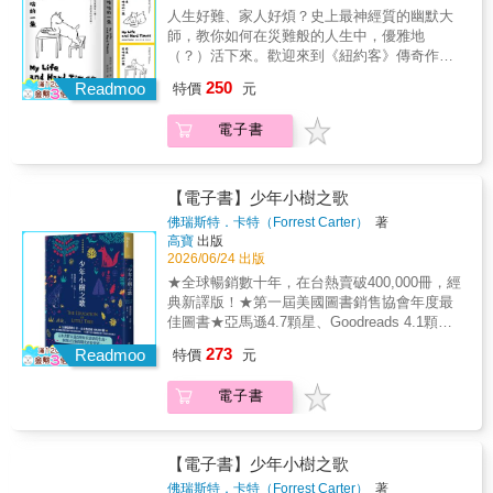
朗達克山區三個截然不同的世界：奢華的范．
〈我失落的城市〉。分三篇刊出的〈崩潰三部
人生好難、家人好煩？史上最神經質的幽默大
2.超會說故事就算了，詹姆斯．瑟伯竟然連全
立刻理解書中的每段故事，卻有可能被某些情
拉爾家族度假莊園、傳承三代的青少年夏令
曲〉則是費茲傑羅晚年面對憂鬱摧殘，最深刻
師，教你如何在災難般的人生中，優雅地
書插圖都自己繪製——根本是天才啊啊讓人好
緒擊中。讀到後來，我也被故事中的那本書深
營，以及依附於此的藍領小鎮。一九七五年八
的自剖，在當時諸多撻伐聲中勇敢展現了偉大
（？）活下來。歡迎來到《紐約客》傳奇作家
羨慕！3.輕鬆好讀，但會幫你打開大腦開關，
深牽引；但《無二之書》真正迷人的地方並不
月的某個清晨，芭芭拉．范．拉爾從夏令營宿
文學心靈的幽暗掙扎，如今顯得深刻動人。
的崩潰日常！在這看似動蕩不安的時代，是不
讓你想起以前遇過哪些奇奇怪怪的親戚朋友
是那本書，而是它如何進入不同讀者的生命
250
舍失蹤，警方的搜索行動使得人心惶惶，流言
Readmoo
特價
元
是每天都覺得心很累？來讀讀美國幽默泰斗詹
喔！
裡，並在每個人心裡留下截然不同的漣漪。一
蜚語四起：芭芭拉並非普通人家的孩子，她是
姆斯．瑟伯的故事吧。這世上有一種作家，神
本書的文筆與敘事固然重要，但能否真正觸
夏令營營地擁有者范．拉爾家族的千金，十四
電子書
經兮兮、提心吊膽，擁有一種「自討苦吃的天
動，往往不只是文字本身，而在於是否觸及讀
年前，她的哥哥「小熊」也在此地失蹤，而當
賦」──對國家大事與世界末日漠不關心──在他
者當下的生命狀態。我們總以為一本書的重點
年的犯人竟在芭芭拉失蹤前逃獄，行蹤不明。
眼裡，自身消化系統的毛病、老爺車的拋錨，
在於寫了什麼，但《無二之書》提醒我，有時
悲劇為何重演？是犯人的復仇？還是范．拉爾
以及身邊那群失控親友所引發的日常災難，每
【電子書】少年小樹之歌
候真正重要的是：它在誰的生命裡，被讀成了
家族的詛咒？麗茲．摩爾以細膩的情感、過去
一件都比國事、天下事還要命！★全城盲從大
什麼。」——沈慕華，TSUTAYA
佛瑞斯特．卡特（Forrest Carter）
著
與現在雙線推進的懸疑張力，透過不同年齡、
逃亡！「大壩潰堤」謠言竟讓兩千名市民拋家
BOOKSTORE 老佛爺店 圖書擔當「這本書像
高寶
出版
階級的女性視角，編織出層次豐富的故事。隨
棄子大街狂逃。★狂人爺爺的戰場！他的腦袋
是一部行駛中的家用車，換過許多駕駛，載著
2026/06/24 出版
著范．拉爾家族與其周邊社群層層疊疊的祕密
時光還停在美國南北戰爭，把盤查的警察當逃
過路客感受沿途風景。很喜歡每一個登場角色
★全球暢銷數十年，在台熱賣破400,000冊，經
逐漸揭開，讀者將深入角色的內心世界，見證
兵，拔槍痛擊。★老媽腦子不一樣！疑似遭遇
的刻畫，文字的藝術極大滿足我的好奇心與想
典新譯版！★第一屆美國圖書銷售協會年度最
這個關鍵的夏天如何澈底改變他們的人生。
鬧鬼，卻二話不說丟鞋砸破鄰居家窗戶想報
像力。輕輕繫著彼此的，透明而細緻的絲綢，
佳圖書★亞馬遜4.7顆星、Goodreads 4.1顆星
警。★地獄惡犬咬不停！路霸家犬「瑪格斯」
成為閱讀時光裡最渴望尋獲的拼圖。如同書中
高分好評★全國中小學教師強力推薦之青少年
273
咬遍街頭巷尾，無一倖免。★災難級求學時
Readmoo
特價
元
所描述的：《無二之書》屬於體操選手在華麗
最佳優良圖書這本書，將永遠改變每位讀者的
光！獲頒軍訓課教官惡聲惡氣最高評語：「你
特技後的，完美落地。」——昕慧，穩心陪伴
生命，每次閱讀，都會以全新的眼光看待身處
是這間學校最大的問題。」《想我苦哈哈的一
工作室「閱讀時字會昇華成聲音、氣味，帶動
電子書
的世界。小樹，五歲，在雙親相繼過世後，跟
生》像節奏精準、荒謬至極的家庭情境喜劇，
周遭的溫度，讀完一本書後會有許多情緒，其
著切羅基族的祖父母到山林裡一起生活。在山
治癒現代焦慮。閱讀擅長描寫生活進退兩難處
中有故事會讓讀者停下時間去感受自我，而這
林裡的日子，小樹見識到了大地之母所孕育的
境的詹姆斯．瑟伯，在荒謬人物與古怪日常中
本我想是屬於這裡。整本書用希奧串起所有人
一切美好，並從爺爺身上學到了做人的態度與
【電子書】少年小樹之歌
努力生存，是逃離現實壓力、獲得歡樂與安慰
的生命，穿越時間限制，互相交疊深刻住進每
大自然的法則，從奶奶口中理解了學習的樂趣
佛瑞斯特．卡特（Forrest Carter）
著
的最佳良藥。如果你也正被生活折磨得苦哈