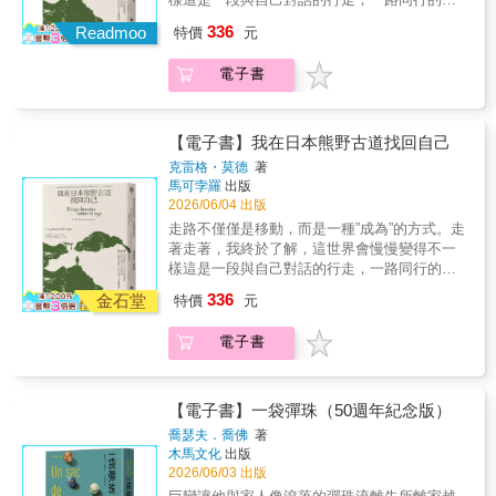
讀體驗。如果你熱愛閱讀，我相信你也會對這
是那曾經並肩、如今只留在回憶中的年少好
本書著迷！」——Liane Moriarty，《紐約時
336
Readmoo
特價
元
友。走著，走著，它讓孤獨變得清晰，讓記憶
報》暢銷書《美麗心計》作者「透過精準且淬
變得更具意義!!! ★《柯克斯書評》2025年度最
鍊的文筆，《無二之書》優美地探索了那些拯
電子書
佳選書★《史密森尼雜誌》2025年度十大非虛
救我們的連結、形塑我們的創傷，以及文字與
構選書★《出版人週刊》五星級評
故事治癒心靈的力量。憑藉著精準的描繪以及
論 前往熊野的道路哪一條較
對人類脆弱靈魂的深刻洞察，艾瑞卡寫出了一
近？是紀伊路還是伊勢路？如果這是一場滿懷
【電子書】我在日本熊野古道找回自己
部充滿力量與優雅的作品，將徹底動搖並重塑
悲憫的朝聖巡禮，那麼哪條路都不算太遠。
克雷格・莫德
著
讀者的內心。這是一部格局宏大、充滿智慧且
2021年五月，這個時間點，蠻合適讓我重新思
馬可孛羅
出版
壯麗的小說。」——Marjan Kamali，暢銷書
考那些幾乎被忽視一輩子的事情，而除了讓雙
2026/06/04 出版
《德黑蘭文具店》作者「看著《無二之書》中
腳走動起來，我不知道還有其他什麼更好的方
走路不僅僅是移動，而是一種”成為”的方式。走
各個獨立的篇章跨越時空、交織出如此精采的
法。——有些旅行，不是為了抵達，而是為了
著走著，我終於了解，這世界會慢慢變得不一
故事，真是一件無比令人愉悅的事。當一位作
在漫漫路途上，慢慢學會與不在身邊的人同
樣這是一段與自己對話的行走，一路同行的，
家因哥哥的悲劇悲傷，進而點燃了她一直渴望
行。作者以步行穿越日本的街道與山徑，記錄
是那曾經並肩、如今只留在回憶中的年少好
創作的小說靈感時，這部作品在世間所走出的
336
時間如何在身體裡沉澱，也記錄失去如何悄悄
金石堂
特價
元
友。走著，走著，它讓孤獨變得清晰，讓記憶
軌跡，完全超乎我們的想像。我太愛這個情節
改變世界的樣貌。風景依舊，事物卻已不同
變得更具意義!!! ★《柯克斯書評》2025年度最
賦予『閱讀』本身的巨大力量了——那是我們
——因為那個曾經並肩偕行的人，如今僅能靜
電子書
佳選書★《史密森尼雜誌》2025年度十大非虛
生命中多麼珍貴且至關重要的體驗。」——
靜留在記憶之中。這是一本非典型的旅遊書，
構選書★《出版人週刊》五星級評
Joan Silber，美國國家書評人協會獎得主、
儘管它記錄了作者橫跨日本紀伊半島、長達數
論 前往熊野的道路哪一條較
《Secrets of Happiness》作者「令人難忘。
百公里熊野古道的徒步旅程。這也是一封寫給B
近？是紀伊路還是伊勢路？如果這是一場滿懷
《無二之書》是一封美麗而動人的情書，獻給
【電子書】一袋彈珠（50週年紀念版）
的長信，一場關於記憶、哀悼與轉化的深刻儀
悲憫的朝聖巡禮，那麼哪條路都不算太遠。
故事的救贖力量以及它在讀者心中留下的深刻
喬瑟夫．喬佛
著
式。故事從 1889 年紀伊半島的一場毀滅性大颱
2021年五月，這個時間點，蠻合適讓我重新思
印記。包曼斯特是一位力量強大的說書人，她
木馬文化
出版
風說起。那場洪水沖毀了熊野本宮大社的鳥
考那些幾乎被忽視一輩子的事情，而除了讓雙
編織了一個精彩絕倫的敘事，同時勾勒出一幅
2026/06/03 出版
居，聖土化為泥濘，彷彿世界末日。作者克雷
腳走動起來，我不知道還有其他什麼更好的方
幅令人讚嘆的角色肖像。」—— Kim Michele