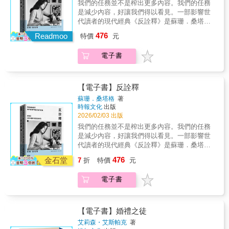
我們的任務並不是榨出更多內容。我們的任務
衡。隨著戰局惡化，西貢逐漸陷入混亂，阿良
帶」了30隻浪貓！那時的寇特妮忙著讓自己活
&mdash;&mdash; 一部關於「愛」的作品。母
是減少內容，好讓我們得以看見。一部影響世
所承受的壓力也不斷升高，他發現無論自己如
下去，一段新戀情、一場疫情、一份薪水嚴重
親對女兒的愛、兄弟對兄弟的愛、對上帝的
代讀者的現代經典《反詮釋》是蘇珊．桑塔格
何選擇，都不可能全身而退——對美國人而
不足的工作，以及糟糕的心理狀態，讓她無暇
愛、對藝術的愛、無私的愛&hellip;&hellip;全部
的第一本論文集。在資訊過載的時代，我們習
言，他可能永遠是「不夠透明」的在地助手；
476
顧及這些流浪的小生命。但貓咪們央求的眼
Readmoo
在一場災難的光照下呈現。
特價
元
慣解讀、分析、詮釋每一件作品，卻忘記了最
對越南同胞而言，他又可能被視為與外國勢力
神，突出的肋骨，和車道上新生的小奶貓，讓
基本的感受力。桑塔格以犀利的文筆，向傳統
合作的對象。當西貢淪陷，戰爭恐慌蔓延，多
寇特妮別無選擇。這段從詩人廣場開啟的貓咪
電子書
藝術批評發起激進挑戰。本書收錄桑塔格一九
數人急於逃離時，他拒絕帶著家人前往美國，
救援旅程，比想像中更加艱難與悲傷。她看見
六○年代最重要的文章，包括〈反詮釋〉、〈論
而是選擇留下，將自己的未來交付給新政權。
了各地社區龐大的野貓問題，和失能的社會系
風格〉、〈「敢曝」筆記〉，以及對沙特、卡
他的選擇既非天真，也非英雄式的犧牲，而是
統中，人們盡力而為的掙扎，也看見了自己過
繆、高達、布列松、李維史陀等人的深刻討
一種痛苦而清醒的自我定位。阿良不是戰犯，
【電子書】反詮釋
往的創傷，重新面對內心的黑暗。她沒想到的
論，議題涵蓋文學、電影、哲學、精神分析乃
卻承受內心的審判，他的「罪」並非來自行
蘇珊．桑塔格
著
是，她為了分享個性貓咪的故事而創立的
至當代宗教思想。從反詮釋的理論基礎，到對
動，而是來自身處的位置——一個永遠無法全
時報文化
出版
TikTok和Instagram帳號，最後竟然拯救了她的
現代藝術與科技文明的分析，再到對新感受力
然無辜的位置……——《無罪之身》取材自真
2026/02/03 出版
家。寇特妮書寫了生命之間連結，關懷這些貓
的召喚，改變了藝術批評與文化研究的走向，
實事件，呈現越戰末期西貢的緊張局勢，以及
我們的任務並不是榨出更多內容。我們的任務
咪重新塑造了她對同理心、韌性的理解，並認
《反詮釋》是思想上的挑釁，也是一種文化行
民間口譯員在戰爭洪流中所承受的心理壓力與
是減少內容，好讓我們得以看見。一部影響世
知到為他者全心付出的療癒力量。她帶我們走
動，同時持續提醒著我們：在資訊爆炸與意義
道德掙扎。作者大衛．K．謝普勒是美國極具影
代讀者的現代經典《反詮釋》是蘇珊．桑塔格
過在漆黑巷弄中照顧貓咪的夜晚，那些堆滿垃
氾濫的時代，唯有找回最原初的感受力，才能
響力的記者與作家，他延續其記者出身的敏銳
的第一本論文集。在資訊過載的時代，我們習
圾與動物的家庭內部，以及她前院車道上，那
476
真切地面對藝術與世界。「桑塔格寫了一本深
金石堂
觀察力與倫理思考，在書中將「翻譯」作為隱
7
折
特價
元
慣解讀、分析、詮釋每一件作品，卻忘記了最
些她深愛著、卻不得不放手的貓。《詩人廣場
刻、生動、美妙鮮活且令人驚訝的美國之
喻，探問忠誠、認同與歷史暴力如何滲入個人
基本的感受力。桑塔格以犀利的文筆，向傳統
的貓》書寫貓，也書寫「關懷」和「社群」的
書。」--《紐約時報》（The New York
生命。小說的獨特之處在於對「口譯員」角色
電子書
藝術批評發起激進挑戰。本書收錄桑塔格一九
重要性，不僅僅是動物，同樣關乎於人。在這
Times）「桑塔格已成為作家和思想家的象
阿良的刻畫：他的翻譯身分，讓他不只擔任文
六○年代最重要的文章，包括〈反詮釋〉、〈論
個破碎的世界中，流露出一點帶著傻氣的希
徵。」--《時代》雜誌（Time）「令人眼花繚
化與資訊的橋樑，更成為越戰末期西貢淪陷的
風格〉、〈「敢曝」筆記〉，以及對沙特、卡
望。
亂的智識表現。」--《時尚》雜誌（Vogue）
歷史見證者與道德參與者。西方記者潘恩的角
繆、高達、布列松、李維史陀等人的深刻討
【電子書】婚禮之徒
「蘇珊．桑塔格的論文是偉大的詮釋，甚至是
色則代替讀者，與越南的「代言人」阿良對
論，議題涵蓋文學、電影、哲學、精神分析乃
艾莉森・艾斯帕克
著
對真實現狀的完美實現。」--卡洛斯．富恩特斯
話，理解神祕不為外界所知的越南，使讀者感
至當代宗教思想。從反詮釋的理論基礎，到對