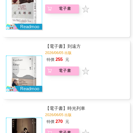
志工都要閱讀與討論《少年小樹之歌》，因為
中，不斷追問自己作品的價值。但這本書並不
那是反思人與人，人與自然相處模式最好的作
是單純說『相信自己就好』，也反思不是『被
電子書
品。很開心這本經典能夠重新出版，讓當年錯
出版、得獎、山上的茶葉受認證才算成功』。
過的朋友有機會重新思考這個大哉問。」──李
它更像是在提醒：人需要外部世界的回應，但
偉文，牙醫師、作家、環保志工「本書以印第
不能把自我價值完全交給名聲、獎項、證照或
Readmoo
安祖孫情為主軸，串聯家庭教育價值，充分融
他人的掌聲。真正的肯定，往往是在屏除喧囂
入山野美學、自然觀察等經典元素的心靈之
後，回到誠實、專注與接納自身殘缺的過程
歌。」──李曼韻，師鐸獎老師、《生物課好好
中，慢慢生成。故事的價值，也在於它能進入
玩》作者「在本書中，你可以深刻感受人與自
他人的生命，產生真實共鳴。」——葉家豪，
【電子書】到遠方
然相處的智慧、親情的感動以及自然美景的描
螢火蟲書屋創辦人「在書店工作，常看見同一
2026/06/05 出版
述，雋永好書值得一讀。」──阿簡老師，阿簡
本書被不同的人帶走。有人被封面吸引，有人
255
生物筆記
特價
元
因推薦而翻開，也有人只是偶然與它相遇。而
當書離開書架之後，接下來的故事，往往連作
電子書
者也無法預料。《無二之書》讓我想起一個著
名的文學觀點：作品完成之後，它的意義不再
只屬於作者，而是在每一次閱讀中重新生成。
書中的一部小說，走進不同人的生命，在各自
Readmoo
的人生裡留下不同的痕跡。明明是同一本書，
卻沒有兩個人讀到完全相同的故事。每個人都
是獨特的閱讀者，都讀出了獨一無二的意義。
【電子書】時光列車
我想這就是閱讀最迷人之處——一本書離開書
架之後，進入不同人的生命，在各自的處境裡
2026/06/05 出版
被重新理解、重新感受。作者寫下的是故事，
270
特價
元
而讀者眼中的，往往是自己的人生。」——賴
欣宜，洪雅書房店員「人真的有辦法讀懂任何
電子書