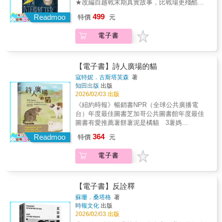
史、文學評論與政治思辨，直面美國社會中種
★改編自越戰末期真實故事，比戰場更殘酷的
橋》出版至今已是百年，距離故事發生的時代
難的考驗，但他確實是個人所能體驗，最積極
深具洞見。這是當代最重要作家與思想家之一
的旨意。隨著故事的推進，五名踏上斷橋的旅
族、權力與連帶的複雜現實。一部洞見深刻、
人性試煉以口譯員為視角，凸顯小人物的心理
更是遙遠，但即使是當代，我們仍不斷面對疫
能影響人生的因素之一。」──美國讀者
的耀眼之作。」——權五慶，韓裔美國小說
499
人&mdash;&mdash;貴婦、女僕、孤兒、老
Readmoo
特價
元
不容錯過的必讀之作。」——雷薩．阿斯蘭
壓力與道德掙扎普立茲獎得主——大衛．K．謝
情、戰爭、自然災害的威脅，亦即我們每個人
家、《燃燒》（The Incendiaries）作者
人、孩童&mdash;&mdash;他們非善非惡，平
（Reza Aslan），伊斯蘭公共知識分子、《革
普勒——最新史詩鉅作！＝＝＝＝＝＝＝＝＝
都活在隨時可能斷裂的「聖路易雷大橋」上，
凡而不平凡的人生，將在讀者心中逐一顯現。
電子書
命分子耶穌：重返拿撒勒人耶穌的生平與時
＝＝＝＝＝＝＝＝＝＝＝＝＝＝＝＝砲聲驚擾
這部小說引導我們思考：如果生命中充滿未
五個罹難者難以定義的一生，在剎那間戛然而
代》作者「阮越清引領我們超越狹隘的種族界
幼兒午夜，曳光彈照亮山區每個夜晚，故土睜
知，我們該如何自處？ ◆李察‧波頓（普立茲獎
止，也映照著生命最深刻的叩問：愛為何物？
線，重新想像一種源自反殖民歷史、建立於共
大了眼望著砲聲彷彿沒有禱詞的吟唱孩子忘了
評審）&mdash;&mdash; 《大橋》不僅是展現
人之所以為人，意義何在？ 《大橋》於一九二
同奮鬥的全球連帶。 在民主信念動搖的當下，
生活，只是焦慮等著他開始演奏鄭公山的歌
小說技法的最佳範本，內容蘊含的哲思高度，
【電子書】詩人廣場的貓
七年首度出版，隔年獲得普立茲獎，是懷爾德
他那兼具犀利與慈悲的思想，顯得前所未有地
曲。鄭公山反對任何形式的戰爭，新共產政權
更是大大提升了它的文學價值。 ◆《獨立報》
寇特妮．古斯塔芙森
著
的公認代表作、二十世紀最動人的療癒經典。
迫切而必要。」——洪朴凱西，美裔韓國詩
查禁他的反戰老歌，畢竟它不能容忍人民對解
&mdash;&mdash; 有些書，會在讀完多年後仍
知田出版
出版
傾心推薦 ◆朱和之（作家）◆蔡秀枝（臺灣大
人、溫德姆－坎貝爾文學獎得主、《我受傷，
放戰爭不滿。阿良吹奏的是這些歌曲的曲調，
縈繞你心頭良久，觸動靈魂深處的情感，《大
2026/02/03 出版
學外國語文學系暨研究所教授） ◆鄧鴻樹
故而我存在：關於種族創傷，亞裔美國人的少
歌詞卻藏在他腦海中，那些走過他身邊的巡邏
橋》正是這樣的書。 ◆《紐約時報》
《紐約時報》暢銷書NPR（全球公共廣播電
（臺東大學英美系副教授） ◆阿潑（作家、
數者感受》作者「聰慧、嚴謹且充滿啟發性。
警員既聽不到，也無法想像他吹的是什麼。＝
&mdash;&mdash; 一部關於「愛」的作品。母
台）年度最佳圖書芝加哥公共圖書館年度最佳
《日常的中斷》作者）&mdash;&mdash; 《大
《拯救與毀滅》兼具自傳與評論的雙重特質，
＝＝＝＝＝＝＝＝＝＝＝＝＝＝＝＝＝＝＝＝
親對女兒的愛、兄弟對兄弟的愛、對上帝的
圖書有愛推薦薯餅薯泥是橘貓 3薯媽
橋》出版至今已是百年，距離故事發生的時代
深具洞見。這是當代最重要作家與思想家之一
＝＝＝＝＝本書取材自越戰末期真實事件，小
愛、對藝術的愛、無私的愛&hellip;&hellip;全部
Tiffany《黃阿瑪的後宮生活》志銘與狸貓圖文
更是遙遠，但即使是當代，我們仍不斷面對疫
的耀眼之作。」——權五慶，韓裔美國小說
364
說透過一名越南口譯員阿良與一名西方記者潘
Readmoo
在一場災難的光照下呈現。
特價
元
作家、無尾香蕉動物學校創辦人 李瑾倫台大
情、戰爭、自然災害的威脅，亦即我們每個人
家、《燃燒》（The Incendiaries）作者
恩之間的互動，讓兩種來自不同文明、政治體
外文系教授 黃宗慧「僅僅是一個念頭，人生
都活在隨時可能斷裂的「聖路易雷大橋」上，
系與價值觀的聲音彼此對話、彼此觀察，也彼
電子書
就可能是截然不同的結局。我從未想過，租下
這部小說引導我們思考：如果生命中充滿未
此誤解。兩人表面上是單純的雇傭關係，實際
一棟房子，會連帶擁有30隻貓，更沒想過，社
知，我們該如何自處？ ◆李察‧波頓（普立茲獎
上卻代表著兩個截然不同的世界：潘恩來自西
群上有那麼多陌生人，深深關懷著我的那群
評審）&mdash;&mdash; 《大橋》不僅是展現
方，肩負「報導真相」的使命；阿良則深植於
貓……」社群媒體意外爆紅的真人真事，
小說技法的最佳範本，內容蘊含的哲思高度，
【電子書】反詮釋
越南社會，理解語言背後的文化、恐懼與不能
TikTok、Instagram百萬追蹤，一部親密動人，
更是大大提升了它的文學價值。 ◆《獨立報》
蘇珊．桑塔格
著
言說的現實。在一次次採訪中，阿良逐漸意識
關於人與貓咪之間真摯情感的回憶錄。當寇特
&mdash;&mdash; 有些書，會在讀完多年後仍
時報文化
出版
到，翻譯工作永遠無法秉持中立——他必須在
妮‧古斯塔芙森搬進詩人廣場（Poets Square）
縈繞你心頭良久，觸動靈魂深處的情感，《大
2026/02/03 出版
「如實翻譯」與「保護說話者」之間反覆權
社區的房子時，完全不知道這棟房子還「附
橋》正是這樣的書。 ◆《紐約時報》