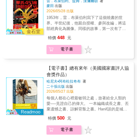
佛專文推薦郭重興 讀書共和國出版集團社長真
雷．布萊伯利、提姆．漢彌爾頓
著
兩個人帶向「豐饒之地」的漫漫長征。本書藉
壓抑氛圍，唯獨焚書的火焰以鮮明的橙、黃、
以言說的喪友之慟，在一次又一次踩踏泥濘、
的真理、美麗與深度的小說。無論情節、角色
麥田
出版
情推薦宋怡慧 作家，新北市立丹鳳高中圖書館
由細膩溫柔的文字與敏銳的觀察，記錄了日本
紅色躍然紙上，形成強烈視覺對比，讓《華氏
攀爬險峻山崖的過程中，逐漸轉化成了文字、
還是文筆，都是一本完美之書。」—— Louisa
2026/05/28 出版
主任李偉文 作家李崇建 作家凌性傑 作家高翊
偏遠地區的衰頹美感，更書寫一個倖存者如何
451度》的核心意象更具衝擊力。★特別收錄
攝影，以及對生命的重新理解。克雷格帶著B的
Morgan，《A Secret History of Witches》作者
峰 小說家陳品皓 米露谷心理治療體系 臨床心
1953年，雷．布萊伯利寫下了這個燒書的世
透過「行走」這件最原始的體力活動，將心碎
雷．布萊伯利親撰序言，完整呈現《華氏451
記憶行走。他走過那些「石頭容不下蠢蛋」的
「這是對故事力量最完美的描繪，完美得無以
理師彭菊仙 作家游乾桂 親職教養作家鄭俊德
界。半世紀後，他親自授權、參與改編，將這
轉化為平靜，將過往的暴力記憶轉化為對萬物
度》這部經典名著的光輝與力量。「週一燒米
陡坡，穿過僅存幾個老人的孤寂村莊，遇見了
復加，甚至就是我們生命所需的全部。」——
閱讀人社群主編「關於那個受詛咒的年代，現
部經典化為圖像。同樣的故事，第一次有了顏
流轉的溫柔接納。
萊，週三燒惠特曼，週五燒福克納，把書燒成
金石堂
眼神清澈的孩子。他不斷將眼前的日本鄉間與
Natalie Jenner，國際暢銷書《The Jane
身說法比比皆是，但本書透過孩子的經驗、情
色——灰藍的世界裡，每一場火焰都比文字更
灰燼，再把灰燼燒盡。」對職業打火員蓋伊．
他和B 的家鄉做對比：兩地同樣貧窮、同樣位
Austen Society》作者「華美、細膩且私密，
448
特價
元
感、喜悅與痛苦的本質，造就獨一無二的敘事
灼人。◤經典的視覺重生——當焚書的火焰躍
蒙塔格而言，煤油就是他的香水，這句話不僅
於邊緣，但日本這片土地展現出的那種安靜、
《無二之書》在你翻到最後一頁後，依然會在
方式，擄獲、牽引、帶領著讀者一頁接著一
然紙上◢美國國會圖書館評選為「20世紀最有
是官方口號，更是信條、職責，以及一種生活
豐饒的精神力量，讓他反思當年他與 B 之間是
你的心中久久縈繞。」—— Anna Quinn，
電子書
頁，直到最後。」——法國小說家／（凱瑟爾
影響力的百大小說」雷．布萊伯利親自授權，
方式——在這個監控嚴密的世界，思考是危險
否曾有「其他的可能」。他在行走中發現，距
《The Night Child》作者「一本非常溫柔、非
Joseph Kessel）「本書描繪恐懼、不安、痛
全程參與改編！ ★美國超過一千所學校選作教
的，書籍是被禁止的。如同預言，二十一世紀
離已變得毫無意義。這場行走讓他感到自己
常真實地探討故事力量的書。關於我們為什麼
苦，其實也可以是一本仇恨的作品，但最終卻
材及推薦讀物★出版逾七十年，仍高踞亞馬遜
的我們成了自己的審查員，金錢與快樂才是生
「充滿力量、生氣蓬勃」，因為他深知，每一
寫作，以及我們為什麼需要故事才能生存。包
成就了一聲希望與愛的吶喊。」——法國作家
百大暢銷排行榜，歷久不衰★本書獲「美國漫
【電子書】總有來年（美國國家書評人協
活最高指標。「一開始燒書的只是少數人，自
次邁步都是以 B 的名義而行。這是一場為了把
曼斯特創造了一個萬花筒，折射出看待世界最
／貝納‧克拉維爾（Bernard Clavel）「卓別林式
畫界奧斯卡」艾斯納獎（Eisner Award）最佳
會獎作品）
書中撕掉一頁或刪除一段，直到書本空無一
兩個人帶向「豐饒之地」的漫漫長征。本書藉
美麗且意想不到的各種視角。」—— Yara
的幽默，令人心碎又有趣的回憶，《一袋彈
改編作品提名：以柔和的藍、綠、灰色調營造
物，人類心智停止運轉，圖書館永遠關門的那
由細膩溫柔的文字與敏銳的觀察，記錄了日本
Zgheib，《No Land to Light On》作者「在這
哈尼夫•阿布杜拉奇布
著
珠》是一本必讀的作品，特別是在此時此
壓抑氛圍，唯獨焚書的火焰以鮮明的橙、黃、
一天。」但丁、馬可．奧里略、莎士比亞……
偏遠地區的衰頹美感，更書寫一個倖存者如何
部文筆優美且充滿巧思的小說中，艾瑞卡在故
二十張出版
出版
刻。」——法國作家／弗朗索瓦‧努里西耶
紅色躍然紙上，形成強烈視覺對比，讓《華氏
再也無人想念書本，那一天，將會提早到來。
2026/05/27 出版
透過「行走」這件最原始的體力活動，將心碎
事之中創造了故事，並用蛛絲般輕柔細緻的線
（François Nourissier）「一本好書，動人、深
451度》的核心意象更具衝擊力。★特別收錄
在打火員蒙塔格的世界裡，電視主宰著一切，
轉化為平靜，將過往的暴力記憶轉化為對萬物
將它們緊緊相繫。當我讀到這部令人沉醉且著
每個人都在心裡最敏弱之處，放著給全人類的
刻……」——法國小說家／阿爾馮斯‧布達爾
雷．布萊伯利親撰序言，完整呈現《華氏451
文學則瀕臨滅絕，打火員的工作成了放火而不
流轉的溫柔接納。
迷的小說終章時，心中甚至升起了一絲惆悵與
愛──見證自己的偉大。 一本編織成長之書、丟
（Alphose Boudard）「很少有作品能像《一袋
度》這部經典名著的光輝與力量。「週一燒米
是滅火，專門摧毀「非法的產品」，以及藏匿
不捨。」—— Diane Chamberlain，《紐約時
棄遺憾之書、諒解背叛之書。Hanif談的是城市
彈珠》一樣經歷數十年，感動世代的讀者。因
萊，週三燒惠特曼，週五燒福克納，把書燒成
Readmoo
這些書籍的房子。蒙塔格從不質疑自己的行為
報》暢銷書《The Last House on the Street》
裡時間的碎片，籃球成為意象，敵人教你如何
為，它是一本用生命與熱血寫下的作品。」
灰燼，再把灰燼燒盡。」對職業打火員蓋伊．
500
特價
元
造成了什麼樣的破壞和損失，每天只是回到他
作者
去愛。職業運動裡，There&#39;s Always Next
——法國《世界報》「那是一段誰都不想經歷
蒙塔格而言，煤油就是他的香水，這句話不僅
無趣的生活和妻子蜜卓身邊，而妻子整天只會
Year意指即便此賽季不盡人意，下一季很快再
的苦難年代，然而在喬佛的經歷中，我們卻不
是官方口號，更是信條、職責，以及一種生活
電子書
陪著她的電視「家人」。這時，他遇見了古怪
來，從頭開始，而There&#39;s Always This
止看到悲傷，還有人性的崇高。」——美國
方式——在這個監控嚴密的世界，思考是危險
的年輕鄰居克萊莉絲，她讓蒙塔格知道原來過
Year是作者對命運的自我解嘲，也是相信的證