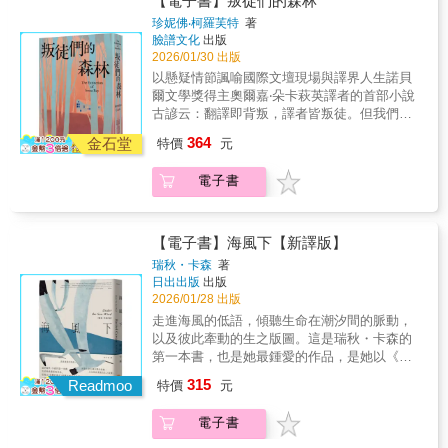
【電子書】叛徒們的森林
菲比誤打誤撞成了萊拉的「婚禮賓客」，一連
華文文學系教授）、黃崇凱（小說家）、楊詠
珍妮佛‧柯羅芙特
著
串的意外，也讓她們開始思考，自己究竟想要
翔（譯者）、謝佩霓（藝評人／策展人）──好
臉譜文化
出版
什麼樣的人生……以時而輕快幽默、時而溫柔
評推薦│故事簡介│波蘭小說家伊蕾娜‧雷伊是國
2026/01/30 出版
感傷的筆法，寫生命中無可避免的失落及缺
際文壇明星、諾貝爾文學獎熱門人選，也以獨
以懸疑情節諷喻國際文壇現場與譯界人生諾貝
憾，以及我們如何透過那些微小的時刻，慢慢
特的個人魅力和關注生態議題的鮮明立場深受
爾文學獎得主奧爾嘉‧朵卡萩英譯者的首部小說
學會重新生活，找回真實的自己，追逐真正渴
讀者景仰，而她最核心的支持者就是負責在歐
古諺云：翻譯即背叛，譯者皆叛徒。但我們是
望的人生。★這個故事，圍繞著一場盛大的婚
美八國翻譯她作品的譯者們。這八位譯者除了
作者最忠誠、最熱情的代言人，直到我們在她
禮展開。書名「婚禮之徒」，指的是這群婚禮
364
翻譯，更從每本書的初稿階段就和作者共讀及
金石堂
特價
元
失蹤的這座森林裡，驚覺自己從未真正讀懂
賓客，他們都不是完美的人，有各自的缺陷、
討論；每當伊蕾娜寫完新書，譯者們便住進她
她……華爾街日報、圖書館期刊、Elle、
也會犯錯，每個人卻仍有可愛的一面，讓人忍
位於波蘭與白羅斯邊界原始森林附近的私宅，
電子書
CrimeReads—年度好書紐約時報、出版人週
不住喜歡上他們，因為，他們就好像我們，有
展開為期數月的共同工作。當伊蕾娜發信宣告
刊、時人雜誌、NPR—佳評讚賞宋瑛堂（《譯
難以啟齒的祕密、總是擔心真實的自己不被接
她的最新長篇小說完稿，譯者們再度啟程前往
者即叛徒》作者）、李冠潔（日文譯者）、李
受，但也為自己勇敢踏出改變的一步。於是，
波蘭，準備迎接又一次美好充實的合作體驗，
麗美（旅美書評人）、黃宗潔（國立東華大學
我們為他們所做的選擇流淚及歡呼，也和他們
【電子書】海風下【新譯版】
抵達之後卻發現一切全都變調。伊蕾娜的丈夫
華文文學系教授）、黃崇凱（小說家）、楊詠
一起面對自身的討厭與美好之處。我們也是
瑞秋・卡森
著
過去總是陪伴在側，這次卻神祕缺席；原本班
翔（譯者）、謝佩霓（藝評人／策展人）──好
「婚禮之徒」的一分子，跟隨著突然闖進婚禮
日出出版
出版
底中的捷克文譯者已經過世，新加入的瑞典文
評推薦│故事簡介│波蘭小說家伊蕾娜‧雷伊是國
的菲比，慢慢體悟儘管人生有時看似前景黑
2026/01/28 出版
譯者自稱新銳詩人兼社會良心，對伊蕾娜的作
際文壇明星、諾貝爾文學獎熱門人選，也以獨
暗、徒勞無功，我們仍永遠能開啟新的每一
走進海風的低語，傾聽生命在潮汐間的脈動，
品卻缺乏了解；伊蕾娜本人更是反常，不復平
特的個人魅力和關注生態議題的鮮明立場深受
天。【動人金句】★ 或許人生走到這個階段，
以及彼此牽動的生之版圖。這是瑞秋・卡森的
時沉靜優雅的形象，反而焦躁多疑、語無倫
讀者景仰，而她最核心的支持者就是負責在歐
她終於可以開始暢所欲言，無論是好是壞。因
第一本書，也是她最鍾愛的作品，是她以《寂
次，不斷叨念著森林裡的物種即將滅絕。某日
美八國翻譯她作品的譯者們。這八位譯者除了
為無論有再多令人難過的真實，也比不上她逃
靜的春天》敲響生態浩劫的警鐘前，一次深長
晚餐後，她將書稿交給譯者們之後便失去蹤
315
翻譯，更從每本書的初稿階段就和作者共讀及
Readmoo
避真實多年之後的那種感受。★ 有所渴望確實
特價
元
而溫柔的呼吸。「卡森揭示的，不僅是毒性的
影。伊蕾娜的失蹤讓譯者們陷入爭論，有人猜
討論；每當伊蕾娜寫完新書，譯者們便住進她
是好事，即使想要的東西很可恥也一樣。★ 人
蔓延與生態的觀察，更展現了一種理解世界的
測反對森林開發的她被政府暗中逮捕，有人認
位於波蘭與白羅斯邊界原始森林附近的私宅，
不可能永遠是自己希望的樣子。沒關係。反正
電子書
方法論，即從局部通往整體，並從具體的生命
為她私下酗酒，有人懷疑森林裡的蕈類使她中
展開為期數月的共同工作。當伊蕾娜發信宣告
人生就是這樣。★ 她很想相信接下來還會發生
觀察抵達倫理與形上學的思考。而若要選擇一
毒。最崇拜伊蕾娜的西班牙文譯者艾米和高傲