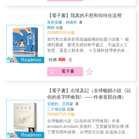
些故事讓你念念不忘，有些故事從此如影隨
獨有的雙重樣貌；他走入廟宇，參與祭祀儀
形。 🫧這就是書的美妙，不是嗎？它總能帶我
式；在夜市與街角小吃攤停下腳步；也前往蘭
們抵達那些從未意識到自己需要去的地方……
【電子書】我真的不想和你待在這裡
嶼，拜訪夏曼．藍波安，傾聽達悟族的語言、
「同一本書，無二人解讀相同。」一封寫給文
文化與島嶼記憶；並來到金門，凝視歷史與地
朱莉安娜．柏格特
著
學的情書，完美體現了閱讀和故事的力量，足
聯經
出版
緣政治留下的痕跡。旅途中，他不斷追問：
以改變生命，無遠弗屆。愛麗絲從小渴望成為
2026/07/16 出版
「臺灣性」究竟是什麼？透過氣候、文學、宗
一名作家。她的天賦無庸置疑，但她筆下的故
教、飲食與歷史，菲耶層層探尋這座島嶼的面
當代售出最多影視改編版權的短篇小說集！ 破
事卻總是顯得安全而疏離，直到一場毀滅性的
貌，也重新思索文化認同、殖民記憶與地方感
壞到重建、驚慌失措到和平處之，不論是人工
變故徹底擊碎了她的心，整整花了五年，她才
的意義。雨水成為感官與回憶的媒介，串連起
智慧，還是人類本身。 十五種科技帶來的各種
寫完了那本小說。出版之後，書像一顆投入湖
個人經驗與時代痕跡；而臺灣，則成為他理解
省思，如《黑鏡》般讓人腦洞大開！ 派拉蒙、
406
心的石子，漣漪擴散到了不同人的生命裡——
Readmoo
特價
元
亞洲的一扇窗口。穿越可見與不可見的邊界，
網飛、蘋果、獅門影業、史蒂芬史匹柏等公
初為人母的文學經紀助理；無法與人建立親密
在時間沉積的紋理中感受歷史與記憶的流動。
司，以及《怪奇物語》、《罪人的真相》、
關係的潛水選手；無家可歸的少女；曾經的好
電子書
無論是在臺灣、日本、韓國或西藏，艾力克．
《汪達幻視》等製作人與編劇爭相改編之頂級
萊塢巨星；對世界感到憤怒的藝術家；熱愛閱
菲耶的筆觸始終帶著一種溫柔、一種漫不經心
故事推手，集大成之作以信用點數為依歸的社
讀的書店店員，卻為了書而與戀人分道揚
的憂傷，帶領讀者走進亞洲潮溼的季風、斑駁
會裡，「約會分數」象徵人際溝通，但慘遭各
鑣……一本書，九個讀者，十個從此不同的生
的光影，以及那些難以言喻卻始終縈繞心頭的
大約會軟體停權並列入黑名單的人，卻在取暖
【電子書】出埃及記（全球暢銷小說《以
命。‧₊˚ ⋅⋅˚₊‧ ୨୧ ‧₊˚ ⋅⋅˚₊‧以細膩、詩意而深刻的筆
氣味與情感。這是一封寫給臺灣的旅人情書，
互助會裡找到「真愛」。同時有十一場婚禮得
你的名字呼喚我》——作者首部自傳）
調，將故事交織成一幅動人的群像，描繪一本
也是一場關於記憶、土地與歸屬的漫長追尋。
參加的雅翠絲和班恩，以人工智慧代替自己出
書如何以最美麗且意想不到的方式影響著所有
安德列．艾席蒙
著
席，兩個設有對應模式的機器人在婚禮上展開
二十張出版
出版
人。不避諱劃開人生中的傷痛與脆弱，卻又在
了一場無厘頭又帶點溫馨的「對話」。三名好
2026/07/15 出版
文字的縫隙中透出微光，構築成獨一無二的閱
友一起參加以虛擬實境打造的潛意識遊戲，分
讀體驗。獻給所有曾被故事拯救、因文字重獲
全球暢銷小說《以你的名字呼喚我》作者
別遊戲中與想隱藏的童年往事、過往泥沼等種
完整的生命。【章名頁彩蛋設計୨୧】作者說：
&mdash;&mdash;安德列．艾席蒙首部自傳 懷
種不堪的人生達成和解。織品藝術家海瑟被關
「這本書的設計是希望讀者不用找彩蛋也能樂
丁獎30周年經典，台灣首次出版 在成為小說家
係疏離的父親指定為執行「英年早逝」計畫的
Readmoo
在其中，不過假使願意找，那麼，各種隱藏的
之前， 他首先書寫自己的家族、城市與失落的