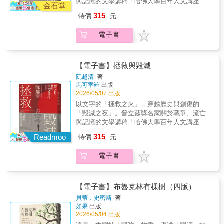
洶湧。
與記憶的文學講稿「哈佛大學百年人文講座」
情況下，鮑勃與過去一段痛苦的情愛糾葛擦
自身獨特的視覺能量與想像重新詮釋這個故
金石堂
溫柔凝視。《漫步》延續梭羅在《湖濱散記》
伯利的《華氏451度》轉化為圖像小說絕非易
思想集結之作✦入圍2026年「美國國家書評人
撞，他的人生和深沉的性格就此揭露。 總是作
事……這部改編不只是更新了布萊伯利的小
中的思想軸線，筆調更為清朗，哲思更為內
315
特價
元
事。畢竟，這部1953年小說中的動作場景，主
協會獎」決選名單✦✦入圍2026年「PROSE 獎
為配角的鮑勃，背後藏著一個不快樂的男孩，
說，更讓《華氏451度》—這部長踞高中與大學
斂。若說《湖濱散記》是梭羅隱居實踐的日
要是角色們在消防站談論書籍、在郊區客廳談
（傳記與自傳類）」決選名單✦✦榮獲《圖書館
在二次大戰最後幾天逃家冒險；曾經得到真
書單的經典，準備好迎接全新的讀者。──芮
記，《漫步》是行走歸來後的省思。他不再只
電子書
論書籍、圍坐在黃昏營火旁談論書籍。幸運的
雜誌》星級評鑑✦✦已售出荷蘭、義大利、韓
愛，又被橫刀奪愛；在圖書館員的職業當中發
妮．葛拉罕（Renee Graham），《波士頓環球
是孤獨的觀察者，而成為一位自然的見證人
是，提姆．漢彌爾頓證明自己有能力讓這些場
國、越南等多國版權✦繼T．S．艾略特、波赫
現意義並感到自豪；還有，離群索居的快樂。
報》（The Boston Globe）◆漢彌爾頓擁有挑
——以筆為鏡，映照出人與大地的關係。在這
景在視覺上引人入勝──透過鮮明的陰影與細膩
士、卡爾維諾、安伯托．艾可、桑塔格等文學
鮑勃的人生看似感傷，但也是齣明亮雋永的喜
戰這部布萊伯利經典的工具與膽識——這個故
些文字裡，梭羅既是自然學者，也是詩人；既
入微的面部表情。──約翰．盧卡斯（John
思想巨擘之後，首位以難民身分登上此最高殿
【電子書】拯救與毀滅
劇；他有個本領，能夠發現古怪莫名的人物，
事連大師級人物（如法蘭索瓦．楚浮）都曾鎩
書寫山林與植物的生命史，也描繪人類靈魂的
Lucas），溫哥華《喬治亞海峽報》（Georgia
堂的亞裔小說家、普立茲獎得主最新力
並邀請他們登上他的人生舞臺。 憑著獨一無二
羽而歸。他交出了一部生動且切合時代的沉思
阮越清
著
風景。✦行走，就是思想的延伸——走向萬
Straight）◆如果你喜歡觀看末日題材的《守護
作！ ▏▏當我們談論「他者」，其實也在
馬可孛羅
出版
的熱情、捉摸不定的幽默，以及對邊緣人的憐
之作，必將重新成為所有捍衛閱讀自由者珍愛
物，敞開自己梭羅筆下的自然，並非靜止的背
者》，或法蘭克．米勒（Frank Miller）的《萬
談論自己。 出生於戰火紛飛的越南，阮越
2026/05/07 出版
憫，派崔克．德威特野心滿滿，從各個角度書
的經典。──理查．帕赫特（Richard
景，而是一個有呼吸、有性情的存在。樹林、
惡城市》和《閃靈俠》，你真的該去書店買一
清於一九七五年以難民之身抵達美國，在語言
寫內向者的生活。《心碎圖書館員》歌頌平凡
Pachter），《邁阿密先鋒報》（The Miami
以文字的「拯救之火」，穿越歷史與創傷的
河流、月光與風，都是他的對話者。在這些對
本《華氏451度圖像小說版》……憑藉犀利的對
與文化的夾縫中長大。這樣的身分既是創傷的
中的偉大，描繪寧靜的外表底下，美妙的波濤
Herald）◆提姆．漢彌爾頓的插圖為這部經典
「毀滅之夜」。普立茲獎名家關於戰爭、流亡
話中，他逐漸形成了一種溫柔而堅定的信念：
話、強烈的訊息和驚人的視覺效果，《華氏451
起點，也是他成為作家的養分。從榮獲普立茲
洶湧。
作品注入了新生命。──尼克．史密斯（Nick
與記憶的文學講稿「哈佛大學百年人文講座」
自然即倫理，野性即自由，觀察即修行。自然
度》燒得熾烈而耀眼。──《Nylon Guys》◆這
獎的《同情者》到本書《拯救與毀滅》，他以
Smith），美國漫畫產業媒體ICv2◆將雷．布萊
思想集結之作✦入圍2026年「美國國家書評人
觀察本身，就是對萬物與存在的禮敬。他在荒
個智性與感官兼具的故事，化為圖像後毫不遜
315
小說家的敏銳與思想家的深度，持續追問「成
Readmoo
特價
元
伯利的《華氏451度》轉化為圖像小說絕非易
協會獎」決選名單✦✦入圍2026年「PROSE 獎
野裡尋找的不只是美，更是「真實」——那種
色。漢彌爾頓用柔和的色調維持了整體陰鬱的
為他者」的意義：當語言、歷史與記憶都不再
事。畢竟，這部1953年小說中的動作場景，主
（傳記與自傳類）」決選名單✦✦榮獲《圖書館
不被社會習慣磨平的生命節奏。讀《漫步》，
氛圍，並使紅色和橙色火焰的明亮閃光在對比
屬於我們，我們還能如何書寫？ 本書為作
電子書
要是角色們在消防站談論書籍、在郊區客廳談
雜誌》星級評鑑✦✦已售出荷蘭、義大利、韓
我們讀到的不只是十九世紀新英格蘭的風景，
之下更加驚人。《華氏451度》的書迷將在此獲
者於哈佛大學諾頓人文講座（Charles Eliot
論書籍、圍坐在黃昏營火旁談論書籍。幸運的
國、越南等多國版權✦繼T．S．艾略特、波赫
更像在閱讀一種生活的可能性。在今日這個被
得全新體驗；而尚未接觸原著的讀者，讀完這
Norton Lectures）發表的系列演講結集。自一
是，提姆．漢彌爾頓證明自己有能力讓這些場
士、卡爾維諾、安伯托．艾可、桑塔格等文學
資訊與速度佔據的時代，梭羅的文字溫柔而清
部改編後，必定會想立刻找原著一讀。──約
九二五年創立的諾頓講座，可謂全球人文與藝
景在視覺上引人入勝──透過鮮明的陰影與細膩
思想巨擘之後，首位以難民身分登上此最高殿
醒地召喚我們：放慢腳步，重新傾聽自然的呼
【電子書】布魯克林有棵樹（四版）
翰．愛德華．羅耀（John Edward Royall），
術界的最高榮譽，歷屆講者包括T．S．艾略
入微的面部表情。──約翰．盧卡斯（John
堂的亞裔小說家、普立茲獎得主最新力
吸。當我們學會像梭羅那樣觀看——看見一片
《查爾斯頓城市報》（Charleston City Paper）
貝蒂．史密斯
著
特、卡爾維諾、托妮．莫里森、桑塔格與伯恩
Lucas），溫哥華《喬治亞海峽報》（Georgia
作！ ▏▏當我們談論「他者」，其實也在
葉、一株草、一道光中的秩序與詩意——我們
◆由提姆．漢彌爾頓繪製插圖，他簡潔的風格
如果
出版
斯坦等人文藝術領域大師。能登上此講壇，意
Straight）◆如果你喜歡觀看末日題材的《守護
談論自己。 出生於戰火紛飛的越南，阮越
將能重新發現自己在世間的位置。✦✦✦精採摘
2026/05/04 出版
本身就能傳達威脅感，這個版本將會大受歡
味著作者的思想足以與世界對話。阮越清身為
者》，或法蘭克．米勒（Frank Miller）的《萬
清於一九七五年以難民之身抵達美國，在語言
文✦✦✦——漫步者（saunterer）就是去朝聖的