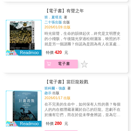
她的最新長篇小說完稿，譯者們再度啟程前往
更神奇的事。她確信這樣的時刻，這樣的每個
個在當今回望卡森的理由，或許並非將她與其
的英語譯者亞蕾瑟絲針鋒相對，中東歐國家的
波蘭，準備迎接又一次美好充實的合作體驗，
時刻，就是她活下來的理由。★ 成為自己想要
作品封存為經典，而是學習她編織生命之網的
譯者們低聲談論著斯拉夫神話中會綁架人類的
【電子書】有聲之年
抵達之後卻發現一切全都變調。伊蕾娜的丈夫
的樣子其實也需要練習，像所有事情一樣。需
姿態，並謙遜地學會如何棲居於世。」──文學
森林妖怪，瑞典文譯者則一再反對大家報警。
班．夏塔克
著
過去總是陪伴在側，這次卻神祕缺席；原本班
要相信有一天醒來時能夠自然表現出來。★ 一
評論人 呂樾瑞秋・卡森以科學家的精確與詩人
時值諾貝爾獎揭曉前夕，世界各地的媒體因為
二十張出版
出版
底中的捷克文譯者已經過世，新加入的瑞典文
時假裝一切都好，會變成一直假裝一切都好，
的細膩，邀請我們走進海洋生物的世界。循著
押寶伊蕾娜將會獲獎而聚集到私宅周圍，不敢
2026/01/28 出版
譯者自稱新銳詩人兼社會良心，對伊蕾娜的作
十年後才驚覺一生都在假裝。全然誠實面對自
一隻岸鳥、一隻鯖魚與一隻鰻魚的生命故事展
透露伊蕾娜失蹤消息的譯者們只好閉門關燈困
時光留聲，生命的韻律起伏，終究是文明歷史
品卻缺乏了解；伊蕾娜本人更是反常，不復平
己想要什麼，會帶來怎樣的感受？★ 除了你自
開，讓人彷彿與他們一同經歷出生、覓食、成
守屋中。想要找到伊蕾娜的下落，他們必須理
的小殘骸，午後陽光穿過松樹灑落，映照的不
時沉靜優雅的形象，反而焦躁多疑、語無倫
己之外，沒有人能夠以你需要的那種方式照顧
長、遷徙、躲避天敵，並在四季的流轉中奮力
清她說過、寫過的一切哪些是事實、哪些是謊
就是另一個謎團？你認為是因為有人在某處思
次，不斷叨念著森林裡的物種即將滅絕。某日
你。那樣照顧自己是你的責任。【國外好評如
求生。卡森以敏銳的觀察捕捉海洋生態的律
言，還要找出這群承諾會忠實地詮釋她、支持
念著自己，才讓寂寞感覺如此富足？或者，真
晚餐後，她將書稿交給譯者們之後便失去蹤
潮】「表面上輕鬆卻暗藏深度……艾斯帕克筆
420
動，描繪生命在自然循環中的脆弱與韌性。無
Readmoo
她的譯者之中，有誰成為了叛徒……│創作背景
特價
元
正美妙的，是孤寂本身？撕裂之後，才會感受
影。伊蕾娜的失蹤讓譯者們陷入爭論，有人猜
下那場改變命運的偶遇故事，既出人意料，又
論是鰻魚逆流而上的漫長旅程，還是岸鳥在海
│作者珍妮佛‧柯羅芙特為美國知名翻譯家，曾
到修補的力量。＝＝＝＝＝＝＝＝＝＝＝＝＝
測反對森林開發的她被政府暗中逮捕，有人認
充滿意義。」──Lucy Feldman，《時代雜誌》
岸線上覓食築巢的日常與掙扎，在她筆下都鮮
將眾多波蘭文、烏克蘭文與西班牙文之文學作
電子書
＝＝＝★小說改編同名電影入圍二○二五年坎城
為她私下酗酒，有人懷疑森林裡的蕈類使她中
「一場清新犀利又充滿幽默的探索──關於失
活生動且充滿張力。透過這些故事，卡森讓我
品譯介到英文世界，更曾以《雲遊者》的英譯
影展正式競賽，由保羅麥斯卡（PAUL
毒。最崇拜伊蕾娜的西班牙文譯者艾米和高傲
落、愛情，以及我們如何與自己對人生的期待
們看見自然界萬物相互依存的複雜關係，並提
本與奧爾嘉‧朵卡萩共同獲得國際曼布克獎。跨
MESCAL，《日麗》《哈姆奈特》）與
的英語譯者亞蕾瑟絲針鋒相對，中東歐國家的
搏鬥。」──Jillian Capewell，《赫芬頓郵報》
醒人類也只是這張巨大生命之網中的一環。本
足小說創作的她交出的第一本作品《叛徒們的
（JOSH O'CONNOR，《春光之境》、《挑戰
譯者們低聲談論著斯拉夫神話中會綁架人類的
【電子書】當巨龍殺戮
「一部讓人心情愉快的作品，見證了偶然邂逅
書奠定了卡森獨特的「科學家＋詩人」式寫作
森林》即是一個關於譯者與翻譯的故事，不但
者》）共同主演。★榮獲短篇小說文學獎之聚
森林妖怪，瑞典文譯者則一再反對大家報警。
的魔力如何改變人生。」──《People》雜誌
班科爾・強森
著
風格。她不僅精確描述物種習性，更賦予它們
描寫文學譯者的工作實況與內在危機，更運用
光燈獎（The Story Prize Spotlight Award）和
時值諾貝爾獎揭曉前夕，世界各地的媒體因為
「充滿機智對白與可愛又不完美的角色，讓人
啟示
出版
情感與靈魂，讓讀者對自然世界產生深切共
前言和註腳將整部小說塑造成一本也經過翻譯
二○二五年馬克．吐溫美國文學之聲獎（Mark
押寶伊蕾娜將會獲獎而聚集到私宅周圍，不敢
一路為他們加油到最後一頁。」──《Real
2026/01/17 出版
鳴。這樣的書寫，也為她日後撰寫《寂靜的春
的「書中書」──由登場主角之一的艾米所撰
Twain American Voice in Literature Award）；
透露伊蕾娜失蹤消息的譯者們只好閉門關燈困
Simple》「人們說，一位好演員即使念電話簿
在不完美的生命中，如何保有人性的善？每個
天》奠定了重要思想與情感基礎。
寫、由另一角色亞蕾瑟絲所翻譯。透過這樣的
入選《芝加哥論壇報》（Chicago Tribune）二
守屋中。想要找到伊蕾娜的下落，他們必須理
也能吸引觀眾目光。艾莉森・艾斯帕克就是那
人的內在都潛藏著屬於自己的巨龍。悲劇不在
安排，柯羅芙特希望能夠展示出譯者的影響
○二四年度十大好書、《科克斯書評》（Kirkus
清她說過、寫過的一切哪些是事實、哪些是謊
樣的作家。她擅長從看似平凡的小事中，創造
於擁有它們，而在於從未學會辨認，並為它們
力；故事中生機盎然、變化不息的森林則完美
Reviews）最佳短篇小說、NPR愛書書單＝＝
言，還要找出這群承諾會忠實地詮釋她、支持
令人屏息的瞬間。」──Maren Longbella，《明
命名。最心理的小說一趟內心巨龍的蛻變之旅
地隱喻了翻譯的過程，有分解與再生，有競爭
280
＝＝＝＝＝＝＝＝＝＝＝＝＝＝以新英格蘭為
Readmoo
她的譯者之中，有誰成為了叛徒……│創作背景
特價
元
星論壇報》「艾斯帕克巧妙借用多種經典浪漫
我們都背負著黑暗。大多數人以禮貌的微笑將
與合作，籠罩著魔法般的氣氛，但或許也藏著
背景，令人驚豔而環環相扣的故事，時間橫跨
│作者珍妮佛‧柯羅芙特為美國知名翻譯家，曾
喜劇元素，使小說洋溢著香檳般的氣泡感，並
其隱藏；有些人，則任它將自己吞噬。我們總