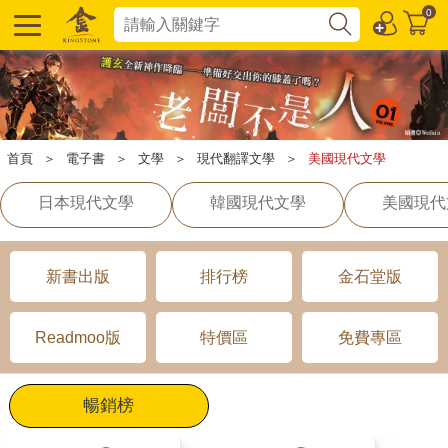
0
首頁
＞
電子書
＞
文學
＞
現代翻譯文學
＞
美國現代文學
日本現代文學
韓國現代文學
美國現代
新書出版
排行榜
金石堂版
Readmoo版
特價區
免費專區
暢銷榜