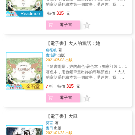
美圖畫及對白，絲絲入扣的劇情，日常生活配
的自己。“There is no light in the blue water.I
的童話系列繪本第一個故事，講述妳、我、她
出來讓讀者參考。 實際解析經典繪本的創作奧
合三國歷史所產生的化學作用，期望帶給讀者
am wearing a Mexican suit with a coloring
走過的人生旅程。 這是一個迷路與回家的故
祕 第三部分針對幾米七部作品做案例分析，討
315
感動、愉快、趣味和共鳴。 & 本五格漫畫書大
Readmoo
pen.I am riding a big cat.There are some dirty
特價
元
事。 凌晨一點，她拖著疲倦的身體，終於到
論膾炙人口的《向左走・向右走》、《地下
爆搞笑歷史「真相」── & 原來趙雲加入劉傭軍
and messy,but I know that I am freedom.”——
家。 稍作休息時，發現桌上擺著一個包裹， 她
鐵》、《星空》、《時光電影院》、《忽遠忽
嘅目的係為咗爭產？ 孔明為咗唔駛同人爭女先
Ali Ginger創作，去遠方；創作，在路上。本書
電子書
拆開包裹，裡頭有一座森林，她朝森林走去。
近》、《走向春天的下午》與《我不是完美小
娶黃阿醜？ 司馬懿扮女人幫曹操打工？ 阿斗唔
以橫式左翻設計，展現北美大地的綿延寬闊。
即使害怕，她仍不斷前進，打開一扇又一扇的
孩》等書是怎麼完成的，每個看似理所當然的
係劉備親生？ 劉備不立次子做太子係因為咁？
內容分為正冊與別冊，正冊採插畫和短文並呈
門： 出生、成長、戀愛、失戀、結婚、生子，
發展，背後都煞費苦心。 最後的附錄則面對作
& 作者更為著名的赤壁之戰、楊修之死、三英
的形式，收錄約50張彩圖、45篇短文，分為三
每一扇門的後面，都是錯過就不再重來的一期
品「之外」的經驗分享，像是如何與編輯工
【電子書】大人的童話：她
戰呂布、桃園結義、三顧草廬等歷史事件來個
輯，每一輯是一個月份，代表在聖塔菲生活的
一會， 但是這一次，讓我們一起窺看門內與門
作、怎麼和出版社互動、出書後怎麼面對評
詹筱帆
著
重新定義，內容時古時今，三國人物穿越時
三個月。別冊則收錄20張在聖塔菲生活當下的
外的風景。 讓溫柔細緻的手繪水彩畫投影出妳
語，和作品延伸授權等等。 因為遭逢重病而開
麥浩斯
出版
空，嚟到現代同大媽跳舞、呃Like、打麻雀、
隨筆塗鴉，以信紙的形式，裝在信封內。童趣
的人生旅程。 離開的，都會變成風景，留下
始創作繪本，到逐漸將創作變成日常要面對的
2021/05/08 出版
玩Whatsapp、化身補習天王。 & 藉二次創作大
帶有詩意的英文短句，配上古拙樸實的彩色插
的，讓它緩緩滲入人生。 有時迷路，有時孤
工作，如何能夠持續每天攤開空白畫紙把作品
＊隨書附贈：妳的顏色-著色本（獨家訂製 1：1
玩篡改歷史，包保邊睇邊笑！
畫，希望讓觀者有如看日記般，接收到作者當
寂，有時逃走，有時勇敢面對， 就算很累也要
畫出來，利用畫面去組構成故事，不斷推翻自
著色本，用色鉛筆畫出妳的專屬顏色） ＊大人
下最真實的感受。※第一輯「九月」，從長途
堅持往前走。 永遠要記住自己本來擁有的東
己的故事又重新建立，把故事和自己的人生與
的童話系列繪本第一個故事，講述妳、我、她
飛行、初到美國的心境，以及駐村所在地的風
西、關心自己的人， 還有珍貴的初衷。
思考搭建起來。幾米的創作技巧和心法，毫無
走過的人生旅程。 這是一個迷路與回家的故
景，充滿著新鮮與好奇。「阿布奎基有很多來
315
金石堂
保留地在本書中呈現，為想創作繪本的人提供
7
折
特價
元
事。 凌晨一點，她拖著疲倦的身體，終於到
自貧窮國家的移民，他們選擇來到這裡，是因
踏腳石，讓有志於繪本創作者少走冤枉路，把
家。 稍作休息時，發現桌上擺著一個包裹， 她
為這裡有故鄉泥土的味道。」——〈六號旅店
寶貴的時間節省下來專注於作品，同時也為喜
電子書
拆開包裹，裡頭有一座森林，她朝森林走去。
的清晨〉「每次我站在藍屋中庭，仰望天空，
愛繪本的讀者多開了一扇觀看創作的窗口。 盧
即使害怕，她仍不斷前進，打開一扇又一扇的
就感覺被世界包圍著，好似這裡是我與世界交
貝松說：創作劇本就像健身一樣。 比方說，每
門： 出生、成長、戀愛、失戀、結婚、生子，
流的一個出『口』，奇妙形成了一個『回』
天固定練兩個小時，一開始一定痛苦萬分，看
每一扇門的後面，都是錯過就不再重來的一期
【電子書】大風
字。更妙的是，我彷彿曾經以不同的靈魂來過
不到任何成果，全身痠痛。但持續一個月後，
一會， 但是這一次，讓我們一起窺看門內與門
這裡，這次只是回家。」——〈藍屋〉「我在
莫言
著
慢慢感覺肌肉有了強度，身形出來了。 盧貝松
外的風景。 讓溫柔細緻的手繪水彩畫投影出妳
路上找到屬於自己的食物，也找到如何品味自
麥田
出版
說他每天固定時間寫劇本，天天都得練身體，
的人生旅程。 離開的，都會變成風景，留下
己。」——〈穀物路〉「車窗左右兩邊的風景
2021/01/28 出版