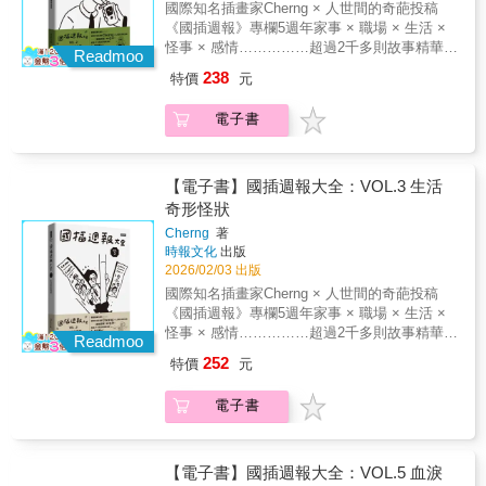
國際知名插畫家Cherng × 人世間的奇葩投稿
孩子過個快樂人生，卻連幾歲該給小孩看螢幕
2千多則故事投稿之中，精選出5大爆笑主題，
《國插週報》專欄5週年家事 × 職場 × 生活 ×
都不確定的家長。〡感心推薦〡（按姓氏筆畫
本本都精采絕倫：1 「奇葩家庭百態」2 「職場
怪事 × 感情……………超過2千多則故事精華集
排序）葉文心〡加州大學柏克萊分校歷史系傑
腥風血雨」3 「生活奇形怪狀」4 「人間荒唐怪
Readmoo
結……………～奇聞怪事代表作～之第2冊：
出講座教授劉 軒〡軒言文創發行人、知名作家
事」5 「血淚交織情感」（附 說錯話特輯）全
238
特價
元
「職場腥風血雨」～■ 家事 × 職場 × 生活 × 怪
盧怡安〡飲食作家謝伯讓〡台灣大學心理學系
系列共5冊，收錄近2千多則漫畫圖文，除了見
事 × 感情 奇聞怪事代表作有句話這樣說：「週
教授
證Cherng這些年嘔心瀝血、畫到發瘋的創作心
電子書
日看國師週一看國插」。《國插週報》自2020
路，是他與人世間的奇葩投稿所締結的一段良
年創刊至今，從一個網路圖文專欄，演變成為
緣火花，也是屬於你與我之間的共同記憶，非
台灣社群網路每週一必看的「集體療癒儀
常之荒唐。資訊量過大請小心服用（？本書為
式」。各種荒誕的、爆笑的、詭異的讀者投稿
【電子書】國插週報大全：VOL.3 生活
《國插週報大全》第1冊：「奇葩家庭百態」～
故事，經由作者Cherng aka國插手中畫筆的巧
奇形怪狀
◢◢◢ VOL.1 奇葩家庭百態越親近的人，愛恨
妙轉化下，變身成一齣齣讓人看著看著就笑了
情仇越是猛烈……………也許你會因此更愛自
Cherng
著
的「人間怪奇圖文集錦」，更是我們每個人和
己的家人（家是避風港也是修羅場，讓我們來
時報文化
出版
國插一起完成的荒謬史。《國插週報大全》是
看看別人家裡是什麼瘋狂的樣子。）這本集結
2026/02/03 出版
《國插週報》專欄5年以來的精華集結，從超過
了世上萬千家庭內部的各種荒唐戲碼。從父母
國際知名插畫家Cherng × 人世間的奇葩投稿
2千多則故事投稿之中，精選出5大爆笑主題，
手足阿公阿嬤各種親戚甚至到公婆，血濃於
《國插週報》專欄5週年家事 × 職場 × 生活 ×
本本都精采絕倫：1 「奇葩家庭百態」2 「職場
水，彼此間有多愛就有多恨，每個人個性都極
怪事 × 感情……………超過2千多則故事精華集
腥風血雨」3 「生活奇形怪狀」4 「人間荒唐怪
Readmoo
其猛烈。這本書無法幫你解決家事困擾，但看
結……………～奇聞怪事代表作～之第3冊：
事」5 「血淚交織情感」（附 說錯話特輯）全
252
特價
元
完會發現，這世界上原來有如此多考驗人類底
「生活奇形怪狀」～■ 家事 × 職場 × 生活 × 怪
系列共5冊，收錄近2千多則漫畫圖文，除了見
線的難搞家人，也許你會因此更愛自己的家
事 × 感情 奇聞怪事代表作有句話這樣說：「週
證Cherng這些年嘔心瀝血、畫到發瘋的創作心
電子書
人。
日看國師週一看國插」。《國插週報》自2020
路，是他與人世間的奇葩投稿所締結的一段良
年創刊至今，從一個網路圖文專欄，演變成為
緣火花，也是屬於你與我之間的共同記憶，非
台灣社群網路每週一必看的「集體療癒儀
常之荒唐。資訊量過大請小心服用（？本書為
式」。各種荒誕的、爆笑的、詭異的讀者投稿
【電子書】國插週報大全：VOL.5 血淚
《國插週報大全》第2冊：「職場腥風血雨」～