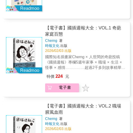
智商 在人類快樂科學的範疇裡（人類快樂
的科學），有個概念叫「錯誤的想要」
Readmoo
（miswanting）」──由哈佛大學的丹尼爾．吉
伯特（Daniel Gilbert）與維吉尼亞大學的提摩
西．威爾遜（Timothy Wilson）在二○○○年左右
【電子書】國插週報大全：VOL.1 奇葩
提出。 簡單來說，就是我們會用像是永遠
家庭百態
需要「更多、更好」等錯誤的常識，誤判什麼
能帶給我們真正的快樂；同時也誤判這些「誤
Cherng
著
以為想要的東西」（「誤以為想要」）能帶給
時報文化
出版
我們快樂的持久性。 常見的例子包括：盲
2026/02/03 出版
目追求金錢、財富與名聲、過度消費物質產
國際知名插畫家Cherng × 人世間的奇葩投稿
品、以為達到成功的目標就能快樂等等。這些
《國插週報》專欄5週年家事 × 職場 × 生活 ×
「應該」追求的東西，不斷被網路上的影片放
怪事 × 感情……………超過2千多則故事精華集
Readmoo
大。 極大化金錢、成功、愉悅，是否真的
結……………～奇聞怪事代表作～之第1冊：
224
特價
元
適合在我們的生活裡扮演終極目標的角
「奇葩家庭百態」～■ 家事 × 職場 × 生活 × 怪
色。 我並不是已經解決了我所有的焦慮與
事 × 感情 奇聞怪事代表作有句話這樣說：「週
電子書
不快樂，但科學的指引的確讓我遠離了許多崩
日看國師週一看國插」。《國插週報》自2020
潰的邊緣。 這本書要做的，是點出這個世
年創刊至今，從一個網路圖文專欄，演變成為
代最大的五個「錯誤的想要」陷阱，以及如何
台灣社群網路每週一必看的「集體療癒儀
應對。 要有個快樂的人生，還是得靠我們
式」。各種荒誕的、爆笑的、詭異的讀者投稿
【電子書】國插週報大全：VOL.2 職場
自己。這一切，都得從理解開始。這本書寫給
故事，經由作者Cherng aka國插手中畫筆的巧
腥風血雨
我還未出生的兒子，也寫給同樣面對孩子即將
妙轉化下，變身成一齣齣讓人看著看著就笑了
Cherng
著
來到世界的父母。這是讀給孩子聽的第一本快
的「人間怪奇圖文集錦」，更是我們每個人和
時報文化
出版
樂科學書。讓他們的小赤腳，不會在人生路上
國插一起完成的荒謬史。《國插週報大全》是
2026/02/03 出版
踩得哇哇大叫。推薦給──給那些和我一樣希望
《國插週報》專欄5年以來的精華集結，從超過