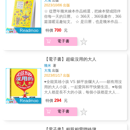
大塊
出版
老師合作台語童詩繪本《鏡內底的囡仔》。也
著同樣老去的毛毛兔，回憶過去一起遊玩的往
2023/10/06 出版
因為有這次的經驗，就想著小女孩／老太太與
事。&這擺，老太太和毛毛兔仔開始用台語講故
毛毛兔的故事，如果可以用台語唸出來，應該
☆ 從歷年幾米繪本作品精選，把繪本變成陪伴
事。老太太若親像轉去細漢時，想起足濟足濟
會別有韻味。後來讀到賴香吟小說裡的台語
你每一天的日曆。 ☆ 366天，366張畫作，366
快樂的往事，毛毛兔仔就𤆬伊變轉去做一个少
文，婉轉有致，覺得森林裡的小女孩應該會是
篇溫暖逗趣短文。 ☆ 是日曆，也是幾米作品的
年囡仔，閣夢一擺⋯⋯&《謝謝你毛毛兔，這個
這樣講台語的，便邀請賴香吟幫忙翻譯成台語
日日精選。 ☆ 紙頁軟平膠裝釘，便於撕下且不
700
下午真好玩》華文版是以一種不同其他幾米繪
Readmoo
特價
元
文，以女性角度代入兩本書的女主角，用台語
傷畫面，易於保存。 ☆ 附有硬紙腳架與紙盒，
本作品的形式存在。它的橫長開本異於大部分
說出這神祕而充滿生命感觸的故事。這是第一
方便陳列與收納。 讓幾米與小完美陪伴你在
的書籍，其觸及的熟齡議題也是幾米作品中少
電子書
次試著讓幾米的華文創作轉為台文，也期待讀
2024的每一天 《幾米年曆2024》召喚出好久不
見，應該也是一般繪本作品中較少碰到的。當
者可以分別體驗不同音調的繪本風味。&「我把
見的小完美。 從每個月的月份頁，延伸到整個
年在台灣經歷SARS之後，幾米有感而發創作本
心裡的畫面畫下來。它像一場夢，一個預言；
可愛的年曆外盒，我不是完美小孩，但希望你
書，到了現在經過三年COVID-19疫情，再以台
也像每個寧靜的早晨，我心裡渴望出現的場
在2024的每一天都可以趨近完美。 除了完美小
【電子書】超級沒用的大人
語版的《多謝你毛毛兔仔，這个下晡真好耍》
景；或許它是那段時間我對生命的渴望；也可
孩，《幾米年曆2024》將二十多年來的幾米繪
幾米
著
與讀者碰面，更加顯現出故事裡主角被疫情所
能是我童年記憶的片段；或是我對襁褓中的女
本作品重新整理過一遍，挑出時而有趣、時而
大塊
出版
困，只剩下與童年美好回憶的毛毛兔仔相伴的
兒未來的想像。」&mdash;&mdash;幾米
深情、有時憂鬱、有時嘲弄的幾米作品，讓
2023/01/17 出版
意義。台語版《多謝你毛毛兔仔，這个下晡真
2024的每一天日曆都充滿趣味。 毛毛兔、森林
♥全能英雄小孩 VS 躺平放爛大人——願有用沒
好耍》改變了當初的開本，與台語版《森林內
裡的小女孩、長翅膀的董事長、擁有月亮的小
用的大人小孩，一起愛與和平快樂生活。♥每個
的祕密》搭配，為此幾米重新安排了畫作的翻
孩、總是向左走向右走的男女主角、深情的藍
大人都是長不大的小孩，每個小孩都是大人的
頁方式，特別是故事後段的飛翔場景。也和台
石頭、尋找星空的男孩女孩、千奇百怪的郝完
全能英雄。♥幾米作品超進化，繼《我的錯都是
文譯者賴香吟討論，以台語文的行文為主，不
294
美、不斷問問題的布瓜、躲進世界角落的小
Readmoo
特價
元
大人的錯》之後，小孩不只幫大人糾錯，還要
是逐字翻譯，而是適度改寫為合乎台文語感的
米、撿到神燈的阿拉丁、率真童趣的小蝴蝶與
拯救超級沒用的大人。♥不管大人有用或沒用，
字句。希望這兩本台語版的繪本，會當𤆬咱去
小披風⋯⋯紛紛從自己的繪本裡來到這本年
電子書
反正小孩也都習慣了，只要可以好好愛孩子們
看閣較濟無仝款的風景。&「《森林內的祕密》
曆，一次就擁有眾多幾米作品主角的身影。
就好。最開始孩子都愛他們的父母；隨著年齡
傳達的是一種神祕力量的召喚，而《多謝你毛
2024年每天日曆的畫作與文句都從過往幾米作
增長，他們會批評父母；有時候原諒父母。—
毛兔仔，這个下晡真好耍》則是我對青春流逝
品裡精選而來，讓你每天翻頁時有不同的驚
王爾德 —大人的心裡都還是那個長不大的小孩
的喟嘆。⋯⋯老太太只有透過想像，才能獲得
【電子書】相親相愛聯絡簿