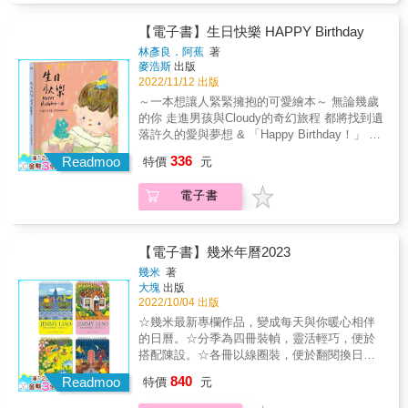
出口。但不好意思說出來，就用寫的、畫的，
帶著玩伴Cloudy與緊張雀躍的心情， 熟悉的街
雄。幾米曾經以《我的錯都是大人的錯》來嘲
讓幾米的畫作陪你一起聯絡彼此的相親相愛。
道、市場、公園，今天看起來格外閃亮。 一路
諷大人與小孩間的矛盾，《超級沒用的大人》
【電子書】生日快樂 HAPPY Birthday
世界變化太快！小孩懂的，大人不懂；小孩會
上，遇到好多好多生日祝福， 走過歡樂的人
更進一步，大人的假面與脆弱已經無須爭辯，
林彥良．阿蕉
著
的，大人不會。大人能教小孩的愈來愈少，小
群、神奇的花園、星星閃爍的湖泊
小孩面對這樣的狀況只能自立自強，最微小的
麥浩斯
出版
孩能教大人的愈來愈多。小孩又要當子女又要
&hellip;&hellip; 每一分鐘都交織著新奇、興奮
願望是希望自己長大了不要變成同樣的大人。
2022/11/12 出版
當老師，大人又要當爸媽又要當學生。怎麼一
與不安， 卻也因此又體會了什麼、懂了一些什
《超級沒用的大人》的創作期很長，一開始起
～一本想讓人緊緊擁抱的可愛繪本～ 無論幾歲
切都顛倒得亂糟糟？所以我們需要一本聯絡
麼。 每個人都是這樣長大的吧， 各自體驗不同
源於幾米的專欄「空氣朋友」，畫的都是小孩
的你 走進男孩與Cloudy的奇幻旅程 都將找到遺
簿，讓大家心平氣和來溝通，相親相愛才能世
的美好、期待、失落與孤單&hellip;&hellip; 而
與想像出來的大動物朋友互相安慰彼此打氣。
落許久的愛與夢想 & 「Happy Birthday！」 不
界和平。啾咪。
這些擁有或失去，都將是閃亮光點，讓我們成
但為什麼小孩需要想像出來的朋友呢？這反而
僅是一句動人祝福，標誌著屬於自己的日子，
336
為今日的樣子。 & 創作力自由充沛的阿蕉， 心
Readmoo
是需要仔細梳理的畫作背後主題動機。經歷了
特價
元
更擁有神奇的力量，年復一年， 滋養著單純又
裡始終住著一個細膩又好奇的小男孩， 首次繪
多年的專欄創作後，幾米終於將其爬梳出來，
複雜的成長心思。 & 生日對你而言，是怎麼樣
本創作， 喚出了常見於作品中的代表人物
因為大人超級沒用，所以小孩們只好靠著自己
電子書
的一天呢？ & 這是一本小男孩視角的生日繪
&mdash;&mdash;男孩與Cloudy， 是另一次更
與想像出來的空氣朋友彼此支援，來面對這個
本， 從驚喜禮物開啟了一場生日限定的歷險；
直接面向內心的小劇場。 以色鉛、油蠟筆獨特
大人們需要被小孩拯救的世界。獻給所有帶領
帶著玩伴Cloudy與緊張雀躍的心情， 熟悉的街
的質地混搭， 繪出故事底蘊想傳遞的純真與溫
我們前進的超級英雄小孩。
道、市場、公園，今天看起來格外閃亮。 一路
【電子書】幾米年曆2023
暖。 細細尋找，會發現畫面中處處藏著繪者的
上，遇到好多好多生日祝福， 走過歡樂的人
幾米
著
感性， 一顆蘋果、一艘紙船、一把鑰匙， 都是
群、神奇的花園、星星閃爍的湖泊
大塊
出版
夢想的符號，微小不經意，卻無比重要。 & 無
&hellip;&hellip; 每一分鐘都交織著新奇、興奮
2022/10/04 出版
論幾歲的你，翻開《生日快樂》， 一定都能遇
與不安， 卻也因此又體會了什麼、懂了一些什
☆幾米最新專欄作品，變成每天與你暖心相伴
見不小心遺忘許久的自己， 再一次找到想全心
麼。 每個人都是這樣長大的吧， 各自體驗不同
的日曆。☆分季為四冊裝幀，靈活輕巧，便於
珍惜的寶物！ &
的美好、期待、失落與孤單&hellip;&hellip; 而
搭配陳設。☆各冊以線圈裝，便於翻閱換日，
這些擁有或失去，都將是閃亮光點，讓我們成
又能完整保留收藏。☆日曆背面是筆記格線，
840
為今日的樣子。 & 創作力自由充沛的阿蕉， 心
Readmoo
特價
元
是日曆亦是精美筆記本。☆附有硬紙腳架，俐
裡始終住著一個細膩又好奇的小男孩， 首次繪
落置放年曆。☆透明手提膠盒包裝，提盒可單