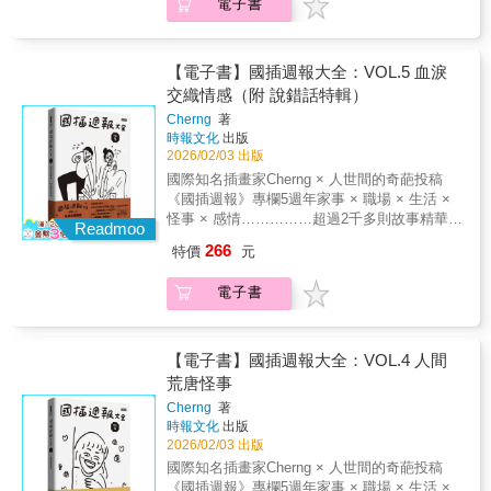
電子書
翻翻這些古怪事蹟可得到一點精神救贖。
日看國師週一看國插」。《國插週報》自2020
到發瘋的創作心路，是他與人世間的奇葩投稿
年創刊至今，從一個網路圖文專欄，演變成為
所締結的一段良緣火花，也是屬於你與我之間
台灣社群網路每週一必看的「集體療癒儀
的共同記憶，非常之荒唐。資訊量過大請小心
式」。各種荒誕的、爆笑的、詭異的讀者投稿
【電子書】國插週報大全：VOL.5 血淚
服用（？本書為《國插週報大全》第5冊：「血
故事，經由作者Cherng aka國插手中畫筆的巧
交織情感（附 說錯話特輯）
淚交織情感」（附 說錯話特輯）～◢◢◢
妙轉化下，變身成一齣齣讓人看著看著就笑了
VOL.5 血淚交織情感（附 說錯話特輯）戀愛與
Cherng
著
的「人間怪奇圖文集錦」，更是我們每個人和
煉獄只有一線之隔……………小心不要變成題
時報文化
出版
國插一起完成的荒謬史。《國插週報大全》是
材，世人取笑的對象。（人們為了談戀愛所做
2026/02/03 出版
《國插週報》專欄5年以來的精華集結，從超過
的蠢事，精彩到想出一本書--已經出了。）這本
國際知名插畫家Cherng × 人世間的奇葩投稿
2千多則故事投稿之中，精選出5大爆笑主題，
網羅了各式情路的峰迴路轉。有驚世駭俗的媽
《國插週報》專欄5週年家事 × 職場 × 生活 ×
本本都精采絕倫：1 「奇葩家庭百態」2 「職場
寶行徑、來自地獄的奇葩前任、交友軟體上的
怪事 × 感情……………超過2千多則故事精華集
腥風血雨」3 「生活奇形怪狀」4 「人間荒唐怪
Readmoo
奇人圖鑑，還有到那些讓人瞬間清醒的下船時
結……………～奇聞怪事代表作～之第5冊：
事」5 「血淚交織情感」（附 說錯話特輯）全
266
特價
元
刻。這本書無法教你談戀愛，只求你看看這些
「血淚交織情感」（附 說錯話特輯）～■ 家事
系列共5冊，收錄近2千多則漫畫圖文，除了見
血淋淋的例子，小心不要變成題材，世人取笑
× 職場 × 生活 × 怪事 × 感情 奇聞怪事代表作
證Cherng這些年嘔心瀝血、畫到發瘋的創作心
電子書
的對象。另外，本集還特別收錄《國插週報》
有句話這樣說：「週日看國師週一看國插」。
路，是他與人世間的奇葩投稿所締結的一段良
經典單元「說錯話特輯」，不用多說，請好好
《國插週報》自2020年創刊至今，從一個網路
緣火花，也是屬於你與我之間的共同記憶，非
享受。
圖文專欄，演變成為台灣社群網路每週一必看
常之荒唐。資訊量過大請小心服用（？本書為
的「集體療癒儀式」。各種荒誕的、爆笑的、
【電子書】國插週報大全：VOL.4 人間
《國插週報大全》第4冊：「人間荒唐怪事」～
詭異的讀者投稿故事，經由作者Cherng aka國
荒唐怪事
◢◢◢ VOL.4 人間荒唐怪事原來這世間怪人這
插手中畫筆的巧妙轉化下，變身成一齣齣讓人
麼多啊……………希望大家停止做出犯罪行為
Cherng
著
看著看著就笑了的「人間怪奇圖文集錦」，更
～（只要你還活在這個人世間，就注定要跟各
時報文化
出版
是我們每個人和國插一起完成的荒謬史。《國
種奇形怪狀的人類交手。）這本紀錄了人與人
2026/02/03 出版
插週報大全》是《國插週報》專欄5年以來的精
的各種災情。從令人髮指的房東與室友、出國
國際知名插畫家Cherng × 人世間的奇葩投稿
華集結，從超過2千多則故事投稿之中，精選出
旅行才看清真面目的雷旅伴，到那些收到會想
《國插週報》專欄5週年家事 × 職場 × 生活 ×