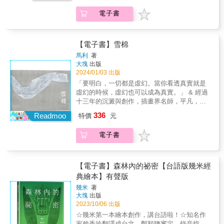
董事長孑然一身的孤獨感，又特別強烈。多年
種子。」 & 愛情要能打動人心，免不了衝突與
後，我已經創作出更多的作品，但不知為何，
電子書
矛盾的歷練；當一個注定要落地生根的種子，
對於《月亮忘記了》的小孩和《幸運兒》裡的
被一道天上的風追求的時候，她所得到的愛與
董事長，總是覺得很心疼。「畫完《幸運兒》
自由，會成為她的困惑與負擔嗎？她要如何才
之後，我大大地鬆了一口氣，只是創作的時間
能適當地回應這份愛？ & 《種子和風》的故事
【電子書】雪棉
拉得太長了，竟高興不起來，也久久無法把它
是由《阿鼻劍》的編劇暨小說家馬利，與剪紙
馬利
著
拿起來重讀。不過，那些之前我無法承受的東
藝術家Apple蘋果101旗艦店開幕指定合作者楊
大塊
出版
西，好像變得可以承受了，之前的困擾也不再
士毅共同創作。他們從安土重遷的「種子」和
2024/01/03 出版
是困擾。我想我也經歷了一場振翅掙扎脫困的
四處流浪的「風」的邂逅，講了一個「動」與
「要明白，一切都是虛幻。當你看透真實就是
洗禮，隨著董事長悠遊在遙遠的天際。「這本
「靜」的故事，一個「自由」與「自我」的故
虛幻的時候，虛幻也可以成為真實。」 & 經過
書讓我深刻體會到創作的艱困，更為佩服世界
事，一個「時間」與「等待」的故事，也是一
十三年的沉澱與創作，插畫界名師，平凡，與
上所有持續創作的人。曇花一現的天才，讓人
個「愛」與「被愛」的故事。 & 《種子和風》
阿鼻劍的編劇、小說家馬利聯手合作，推出繪
羨慕，默默耕耘的工作者，令人感動。總在最
336
的繪者，是留法畫者王妤璇。王妤璇深愛植
Readmoo
特價
元
本新作《雪棉》。這不但是平凡的第一本繪本
低潮時，想到許多偉大創作者的堅持，就會低
物，創作並一向以獨特的色彩概念著稱。她透
創作，也是他首次運用日本畫材創作的作品：
下頭來，繼續畫圖。」這是一本悲憫與傳奇之
過自己對自然的理解，再加上對色彩最奔騰的
電子書
朦朧、淡雅的色調，與奇幻的元素和禪意的敘
書，以繪本展現了人生永恆的思索。你願意成
想像，把這個愛情故事畫出了有形與無形的繾
事風格完美結合，編織出一個深具象徵意義的
為幸運兒嗎？
綣。 & 每一個人都會有遇上自己心愛對象的時
古裝傳說。 & 《雪棉》的合作，起源於平凡與
刻，每一個人也都有要對自己心愛的人放手的
馬利七年前在街上一次偶然的相遇。馬利為了
【電子書】森林內的祕密【台語版幾米經
時刻。 有一個人都有想要探尋自我的意念，每
讓平凡可以盡情揮灑其發展了多年的新畫風，
典繪本】有聲版
一個人也都有想要伴侶共走旅程的渴望。 在這
量身打做寫出了這個有關願望的故事。 & 故事
些不同的時刻、意念和渴望的交錯之下，一個
幾米
著
講述王清，一位對布料有著無比熱情的青年。
大塊
出版
人要怎麼寫好自己生命的故事，一段愛情要如
在經歷了生意的興衰和被盜賊洗劫後，他流落
2023/10/06 出版
何才稱得上圓滿？ & 《種子和風》邀請讀者一
異鄉，在偶然之下遇見了一位擁有神秘力量的
同走入一道風和一顆種子的感情世界，共同思
☆幾米第一本繪本創作，講台語啦！☆知名作
老人。在這位老人的指導下，王清學會了三種
索。 & 聯合推薦 & 川貝母／插畫家 古碧玲／
家賴香吟翻譯成台文，鄭順聰審定、錄音指