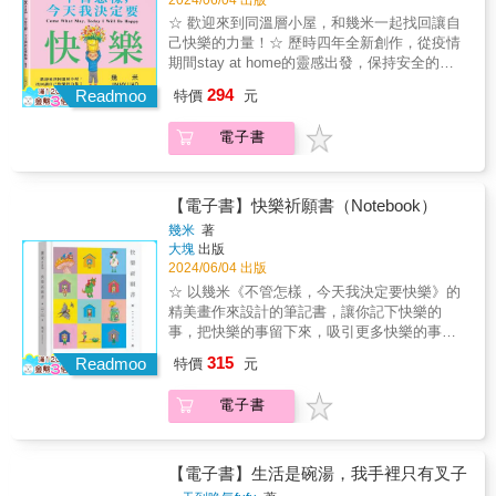
錯都是大人的錯》、《幸運遇見你》等的段落
紛；看似迷失了方向，卻也讓任何路途都充滿
☆ 歡迎來到同溫層小屋，和幾米一起找回讓自
也不會錯過，一整年都是幾米經典畫作的精華
了無盡的可能。《地下鐵》在推出之後即大受
己快樂的力量！☆ 歷時四年全新創作，從疫情
集合。《幾米年曆2025》全彩精印，以軟平膠
歡迎，不但改編成音樂劇、電影，在全世界翻
期間stay at home的靈感出發，保持安全的小
裝便於撕下每日日曆頁面不傷畫作本身。附有
譯成十五種語文版本。在繞了世界一圈之後，
屋變成了分享快樂的小屋，幾米作品與我們一
硬紙卡腳架，便於將日曆置放於喜愛之處。全
294
《地下鐵》開始講台語了。由作家賴香吟翻
Readmoo
特價
元
起度過了種種重大事件。疫情初起時，幾米畫
套以細緻彩印紙盒承裝，也可用來收藏撕下的
譯，引領讀者進入不同語感的台文版《地下
了一系列的小孩與小屋的畫作，希望大家在疫
每一張日曆，妥善收藏幾米的畫作。願大家的
鐵》，用優美而堅毅的台文，在紛擾的世界
電子書
情緊張期間，即使宅在家裡也可以彼此鼓勵打
2025年是持續發光發亮且溫暖人心的一年。
中，一起走入有守護天使看顧的地下鐵。敢會
氣。好不容易渡過疫情，但世界反而越來越紛
有人佇地下鐵的出口等我？伊會替我攑雨傘，
亂，人們的快樂越來越被稀釋。原本這些彼此
共我的手牽牢牢，共我講天星的方向，陪我行
打氣的畫作，在幾米筆下成了希望與大家一起
【電子書】快樂祈願書（Notebook）
一段路。我是毋是要求傷濟？人生哪有法度按
保持快樂的期待。快樂是什麼？想要快樂，就
幾米
著
算，不如咱來唱歌！咱來跳舞！我總是袂記得
得拋棄不快樂嗎？沒有了不快樂，是不是就感
大塊
出版
共你說多謝！感謝你一直佮我做伴。「《地下
受不到快樂呢？有人說，快樂是換個角度看事
2024/06/04 出版
鐵》應該是我畫得最細膩美麗的一本書。可
情。也有人說，快樂需要練習。越來越方便的
☆ 以幾米《不管怎樣，今天我決定要快樂》的
是，那段日子，我卻常常懷疑這一切的真實
生活，卻好像沒有讓快樂更多，反倒需要更多
精美畫作來設計的筆記書，讓你記下快樂的
性。是否真的有一個幾米存在？這一切會不會
追求才能達到。難道快樂是與科技發展相反的
事，把快樂的事留下來，吸引更多快樂的事發
又瞬間消逝？在那樣的心境下，盲女成了我的
嗎？我們所做的一切，是不是都在自尋煩惱
生。☆ 寫出自己的快樂、希望遇見的快樂，讓
化身，她所走進的地下鐵世界，雖然斑斕多
315
呢？越來越多人因為受不了這些繁雜而選擇躺
Readmoo
特價
元
快樂的回憶與希望在筆記中累積，在心中形成
彩，卻也時時被死亡陰影籠罩。我藉著這個故
平的當下，讓自己快樂似乎變成了大家夢寐以
祈願，成為個人的快樂祈願書。☆ 硬殼精裝搭
事，重新省視自己這些年來的生活，我想我不
求的想望。來吧！來吧！大家和幾米一起立下
電子書
配收納書盒，便於書寫、翻閱、收藏。不要追
停地自我鼓勵，也間接地安慰了別人。」——
新的目標：不管怎樣，今天我決定要快樂！
悔過去，過去的讓它過去。不要恐懼未來，勇
幾米「他的作品從來都不是寫實主義的，總是
2020年春天，新冠疫情爆發，世界籠罩在疾病
敢地迎接未來。不要期待他人，自己的歡樂自
帶有幾分夢幻的、超現實的調子，在真實與幻
的恐懼中，政府勸告民眾減少群聚，盡量待在
己創造。寫出你遇見的快樂、想要的快樂，成
覺之間塑造一些不可思議的場景，因為超乎想
【電子書】生活是碗湯，我手裡只有叉子
家裡不要出門。社群媒體上的人們也互相警
為你獨有的快樂祈願書，讓心中每天都有快樂
像而更具詩意。」——陸蓉之（知名策展人、