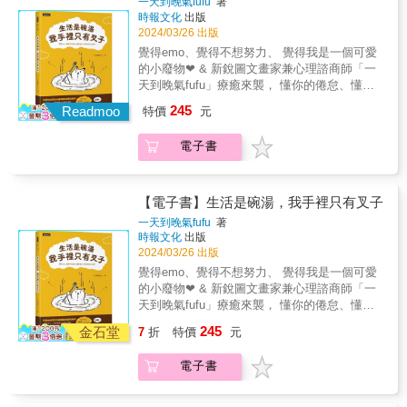
一天到晚氣fufu
著
惕，別出門啊，乖乖待在家裡！於是我開始畫
的芽苗。《快樂祈願書》是將幾米繪本《不管
藝評家，原刊於《台灣日報》副刊）
時報文化
出版
下一系列stay at home的小圖，本想一天一圖
怎樣，今天我決定要快樂》裡的畫作重新設計
2024/03/26 出版
文貼在臉書上與大家分享宅在家中的日常感
而成的筆記書。疫情初起時，幾米畫了一系列
覺得emo、覺得不想努力、 覺得我是一個可愛
想。永遠是這樣，只是想想，隨即放棄每天貼
的小孩與小屋的畫作，希望大家在疫情緊張期
的小廢物❤︎ & 新銳圖文畫家兼心理諮商師「一
文。可是，開始動手畫下一個孩子待在小屋的
間，即使宅在家裡也可以彼此鼓勵打氣。在疫
天到晚氣fufu」療癒來襲， 懂你的倦怠、懂你
系列圖，卻像瘟疫般蔓延，一發不可收拾⋯⋯
情之後，世界又添加了更多的紛擾，這些畫作
的無力、懂你偶爾被生活打敗的困擾。 如果你
永遠都是這樣，無心插柳柳成蔭，創意生成創
245
成為幾米新繪本《不管怎樣，今天我決定要快
Readmoo
特價
元
還在苦悶的埋頭生活，請讓兔子fufu努力走近
意，靈感牽引靈感。這一畫，畫了將近百張大
樂》，鼓勵彼此的小屋，成為了期許大家快樂
你，擁抱你。 & 「這我。」引發mz世代大量轉
大小小的圖。2024年春天，疫情消退，但遠方
的小屋，也由這些畫作重新設計成了《快樂祈
電子書
發的超人氣小漫畫！ 蟬聯當當網暢銷榜、超過
戰爭殺戮仍未停歇，令人傷心的事總不停地突
願書》這本有幾米畫作陪伴的筆記書。在《快
10,000名讀者100%五星好評★★★★★ & 翻
襲，防不勝防。朋友突然病了，親人突然離
樂祈願書》記下你快樂的事，把不好的事丟
到背面！ 隨書贈送「Little Things」許願、著
世，小貓小狗突然升天了，有人公司突然倒
掉，不要糾結在耗費自己能量的負面心緒上。
色、重要小事筆記本 和兔子fufu一起記錄心動
閉，有人突然被資遣了⋯⋯啊！我彷彿也漸漸
【電子書】生活是碗湯，我手裡只有叉子
寫下來、記下來，累積更多快樂的事，讓快樂
的瞬間， 拖延症發作的時候一起幫兔子fufu著
生成一種坦然接受人生一切幸與不幸的超能
一天到晚氣fufu
著
的事比不快樂的事更被記得，祈願快樂可以成
色， 寫上今年想做的事，即使達成率只有5%，
力。永遠都是這樣，開始工作吧、來做書吧、
時報文化
出版
為每一個人的日常生活，驅趕負面陰影，讓歡
我們的生活很忙碌，總要在什麼時候留一點空
來鼓勵自己吧！不管怎樣，今天我決定要快
2024/03/26 出版
樂永留心間。《快樂祈願書》精選易於書寫紙
白❤︎ 尺寸：13*19cm 內頁：白道林 & 太可愛了
樂！——幾米
覺得emo、覺得不想努力、 覺得我是一個可愛
張印製，開本設計方便攜帶使用，讓幾米的精
吧名人推薦 & Luckylulu｜圖文作家 海苔熊｜
的小廢物❤︎ & 新銳圖文畫家兼心理諮商師「一
彩畫作陪伴你書寫的快樂時光。
Podcaster& 陳志恆｜諮商心理師、暢銷作家
天到晚氣fufu」療癒來襲， 懂你的倦怠、懂你
欸波｜療癒溫暖插畫家&& 盧美妏｜人生設計心
的無力、懂你偶爾被生活打敗的困擾。 如果你
245
理諮商所 共同創辦人/諮商心理師& 鴨梨子｜圖
金石堂
7
折
特價
元
還在苦悶的埋頭生活，請讓兔子fufu努力走近
文作家 & 不孤單啦讀者推薦 & ˙很喜歡fufu的
你，擁抱你。 & 「這我。」引發mz世代大量轉
畫，就好像那些孤單的心事找到了小夥伴一
電子書
發的超人氣小漫畫！ 蟬聯當當網暢銷榜、超過
樣。 ˙fufu的漫畫有一種安心的力量，能在每個
10,000名讀者100%五星好評★★★★★ & 翻
感傷的夜晚帶給我溫暖的力量！ ˙每天不管什麼
到背面！ 隨書贈送「Little Things」許願、著