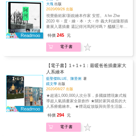
本化繁入簡的實作〉（摘自第5章：結構與節
且別具意義。 & 下雨了，我可以幫麻麻撐傘，
個人臉上，光影投射在草叢，漂浮成一條一條
大塊
出版
棵小草倒敘牽引出男孩星兒對爺爺濃厚深摯的
奏） 創作是自己給自己的挑戰，一定都是挑困
雖然， 我好像不小心把雨傘刺破了！ 但是我還
的魚。再過不久，最後一次Open Studio結束之
2020/09/26 出版
親情。星兒的爸爸早逝，家裡只剩下媽媽爺爺
難的來做，因此瓶頸隨時都有。 在《星空》整
是可以和麻麻喝下午茶， 就在美麗的街道旁。
後，我們就會道別，各奔前程。我發現我愛上
視覺藝術家/新銳繪本作家 安哲。Ａhn Zhe
孫子三人相依為命，爺爺對他來說是如同父親
本書完成後來看，這是個通俗流暢的故事。但
這裡的顏色，也是屬於新墨西哥州特有的顏
2020 年・度・繪・本・大・作 義大利波隆那插
一樣的存在，他既崇拜又尊敬爺爺。爺爺臨終
實際上畫面與故事的創造過程是不斷難產的，
色。」——〈帳篷岩〉「我經常在路上看見不
畫展入選插畫 還記得河馬阿河嗎？ 醞釀三年，
前堅持尋回的那株小草，是他與孫子最寶貝的
很難去解釋這看似簡單的故事為什麼卡這麼
同的旅人，生活在路上是他們置身世界的方
從五張得獎插畫到 一本沒有文字的真情繪本 以
回憶象徵。在那片方圓千畝的荒草甸子，美好
久。只有夾在其中創作的人，才能體會那種被
245
Readmoo
特價
元
式。」——〈分隔島上的旅人〉「『我真的要
河馬阿河為主題的五張插畫，2018年入選號稱
墨綠的天色、涼爽的秋夜、乾燥柔軟的草堆，
整得死去活來的感覺。 創作是，自己做得再痛
走了。』我一直非常喜歡這句話，帶著一點冒
「插畫界的奧斯卡」的義大利波隆那插畫展
都是星兒與爺爺珍藏如珠的童年念想。 莫言擅
苦，卻讓讀的人讀得理所當然，一切痛苦只有
電子書
險，迎接對自我的未知期許。相信未來某天，
（Bologna Illustrators Exhibition），本書即是
長描繪大自然的寬闊氣魄與爽颯的人物姿態，
創作者自己知道，不能讓讀者看到苦，一旦看
當我無意間翻到一段曾經在聖塔菲的移動，都
以此為發想基礎，歷經近三年創作而成的無字
他筆下的景色寫實且瑰麗。本書除了有動人又
到，就不順了。 &mdash;&mdash;〈一切痛苦
得以讓我繼續尋找另一個故事的接軌。」——
繪本。 阿河是一隻住在動物園籠子裡的河馬。
細緻布滿在生命回憶裡的爺孫之情，更與知名
只能創作者自己知道〉（摘自案例分析三：
〈說再見，之後〉
他想像有一個男孩陪他到處去冒險，他們會一
插畫家李憶婷合作，從沉靜的河堤草原之景，
【電子書】1＋1＋1：最暖爸爸插畫家大
《星空》） 真實的人生，不像電影那般輕易地
起悠閒地泡在水池裡，一起閱讀喜歡的書，小
大風欲來的緊張感，再到風勢強勁人草魚滿天
人系繪本
可以理出主線脈絡，也不像繪本這般可以清楚
男孩還會幫阿河畫肖像畫。夜晚，他們會沉睡
飛的刺激場面，運鏡精彩流暢，讓整部故事生
看到結構，各種創作都是我們試圖理解混沌的
藍聖傑BLUE、陳昱俐
著
在有很多星星的寧靜森林裡。有一天，他們看
動十足，有如看一場紙上的小小動畫，是一本
人生而強加組織的。 所有的創作只能試著暗
鏡文學
出版
見遠方有一顆繩子纏繞在樹梢的紅氣球，他們
適合親子或祖孫共讀的暖心之書。 ∥夢幻場景
示。是不是我找到答案了？是不是我可以釋懷
2020/08/27 出版
決定將紅氣球放飛天際。就在此刻，他們共同
節錄∥ 「夜宿的鳥兒從草叢中飛起來，在半空
了？只能暗示，只能象徵，繪本便是象徵與暗
★超過1,000,000人次分享，多國媒體現象式報
擁有了飛向天空的新計畫⋯⋯ 本書描繪一隻渴
中嘹亮地叫著。田野頃刻變得生氣勃勃。十幾
示的創作。 人生沒有答案，謎語最後的意義似
導超人氣插畫家全新創作 ★關於家與成長的大
望離開動物園的河馬「阿河」，與一個天真活
隻百靈在草甸子上空盤旋著鳴囀。禿尾巴鵪鶉
乎是解謎的過程，而非答案。創作面對人生巨
人系療癒繪本。 ★煙花綻放版與街景生活版兩
潑可愛的男孩一起到未知的地方探險的故事。
Readmoo
在草叢中『哞&mdash;&mdash;哞
大的謎語，只能叩問，只能感受，再在作品裡
款絕美封面隨機出貨。 超過1,000,000人次分
作者透過阿河和小男孩在飛行時所見的綺麗場
&mdash;&mdash;』地鳴叫著。」 「風托著我
294
特價
元
獨自體會滋味一二。 &mdash;&mdash;〈暗示
享，多國媒體現象式報導 全球最暖父職插畫家
景變換，帶著讀者走進一座魔幻詭譎且巨大無
的肚子，像要把我扔出去。堤下的莊稼像接到
與連續暗示〉（摘自案例分析四：《時光電影
這個夏天，在家與加、家與減之間， 父子兩人
邊際的祕密森林，共同經歷生命的美好與消
命令的士兵，一齊倒伏下去。河裡的水飛起
院》）
電子書
都學會了成長的算式 童年如果是個季節，那一
逝。本書的繪圖風格既美麗又哀傷，奇幻且神
來，紅翅膀的鯉魚像一道道閃電在空中飛。」
定是夏天 新手爸爸，是男人的二度童年 剛失去
祕的氛圍，不知不覺中吸引讀者與主角一起沉