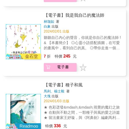
事。天亮了之後，我打開電腦，劈哩啪啦快速
地將整個故事大綱寫下。這是我第一次，先把
故事架構寫出來，文字調整好後，才開始進行
【電子書】我是我自己的魔法師
畫圖的工作。」《幸運兒》也是幾米當年因為
林珈如
著
作品受歡迎後，面對周遭環境巨變的反思。
白象
出版
「我漸漸變得忙碌，有了很多演講的邀約，同
2024/02/01 出版
時還有幾個專欄在進行，插畫工作持續不斷，
聽聽自己內心的聲音，你就是你自己的魔法師 !
也繼續努力地做書。此外，作品改編的電影、
& 【本書簡介】 ◎心靈小語搭配插圖，在可愛
電視劇開拍，國外版權售出，加上在大陸出版
的畫風中，看到自己的真。 ◎帶你走進一個天
的簡體版受到歡迎，突然間國內外媒體的關注
馬行空的世界。 ◎地球是一個有趣好玩的星
都集中過來。「我不習慣這樣的生活，開始感
245
金石堂
7
折
特價
元
球！ ◎愛就是一切！ & 害怕改變嗎？ 不要害
到壓力，很想逃。「那個夏日清晨的靈感，也
怕！ 好好的去享受生命中每一個過程， 每天一
許就是我現實生活的投射。」幾米的《幸運
電子書
小步一小步開始， 夢想一定會成真！ &
兒》訴說一個幸運卻哀傷的故事，有無比的幸
運卻得面對龐大的壓力，有了自由卻得面對隨
之而來的孤獨。「我覺得《幸運兒》有許多自
己的影子。雖然這個故事很早就成形，架構也
【電子書】種子和風
在靈感浮現時就已完整，因而做這本書時，並
馬利、楊士毅
著
沒有創意上的瓶頸；但奇怪的是，心裡卻一直
大塊
出版
覺得苦。這一次，我好像是在跟我的作品對抗
2024/01/03 出版
搏鬥，而不是在創造它。「我對孤獨一向敏
★ 色彩迸發&mdash;&mdash;視覺的魔幻之旅
感，即使在人群中，孤獨的感覺依然如影隨
★ 在動與不動之間，一顆種子與風的愛之詩篇
形。我總認為，不論一個人擁有多少，最終都
★ 留法畫家王妤璇，與《阿鼻劍》編劇馬利、
是要孤獨離開的。因此，我的作品中，向來有
剪紙藝術家楊士毅共創的浪漫繪本 & 「春天，
336
Readmoo
一種孤獨的氛圍，只是在《幸運兒》裡，最後
特價
元
風吹過樹林的時候，愛上了一顆本來要落地的