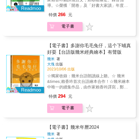
仙術：穿山入壁、化雪為絮、無中生有。然
作家 阿尼默／插畫工作者 幾米／繪本作家 黃
導。☆榮獲「開卷」及「好書大家讀」年度最
而，在他即將修成正果之際，卻觸犯了師傅的
Readmoo
湘玲／畫家 葉穎／創作歌手、音樂製作人 鄒駿
佳童書。☆新設計新開本，《森林內的祕密》
禁忌，從而開始了一段充滿反思和探索的旅
266
特價
元
昇／視覺藝術家 薛慧瑩／插畫家 （筆畫排
與續作《多謝你毛毛兔仔，這个下晡真好耍》
程。 & 絕美的畫面與禪意的故事，引領讀者進
序） &
同時改版，以全新的語調傾訴這個從童年到熟
入一個充滿奇幻與哲思的世界。《雪棉》不僅
電子書
齡的人生故事。&獨家收錄：幾米台語朗讀線上
是一場雅緻的視覺饗宴，更是一種深層、寧靜
聽。以婉轉台語訴說與毛毛兔仔一起遊玩的奇
的閱讀體驗。 & 「雪要如何成為棉？這本繪本
妙旅程&星期三的下午，窗簾飄飛，小女孩在午
是凡人修仙的傳奇和歴程。 & 主角捨棄無礙無
後的窗前慢慢睡著了。毛毛兔來了，和女孩快
【電子書】多謝你毛毛兔仔，這个下晡真
阻的捷運仙術；不取食與色的迷惑仙術；唯一
樂地在森林裡嬉戲。他們度過了一個快樂的下
好耍【台語版幾米經典繪本】有聲版
留下的是得以成為織造「雪棉」職人的仙術。
午，毛毛兔沒說再見就離開了⋯⋯&《森林裡的
當主角老矣，他想再找回以前的初心？或是替
幾米
著
祕密》是個神祕遼遠的故事，訴說了一段黑白
代當個修仙的引渡人？ & 這是一本老少咸宜的
大塊
出版
純淨的心事。多年後，小女孩和毛毛兔開始說
繪本，故事富含哲思；新讀者可以自主添油加
2023/10/06 出版
台語，變成《森林內的祕密》。查某囡仔佮毛
醋；繪圖細膩精緻，老讀者可以細細品味收
☆獨家收錄：幾米台語朗讀線上聽。☆ 幾米
毛兔仔講阿媽嘛聽有的話，去森林內底做伙
藏。」&mdash;&mdash;萬隆租書店店長 麥可
&times;賴香吟首次台語繪本合作！☆幾米繪本
耍，拜訪足濟心適的所在，夢著上趣味的故
周 & 聯合推薦（依筆畫排序）： & &典心
中唯一的續集作品，由作家賴香吟譯寫，鄭順
事⋯⋯&《森林裡的祕密》和《謝謝你毛毛兔，
Readmoo
&mdash;&mdash; 知名作家 倪瑞宏
聰審定、錄音指導，以台語文娓娓道來富有人
這個下午真好玩》是幾米作品中唯一由相同主
294
特價
元
&mdash;&mdash; 藝術家 麥可周
生哲理的故事。☆新設計新開本，《多謝你毛
角登場的作品，以細緻的黑白線條畫作，描繪
&mdash;&mdash; 萬隆租書店店長 陳國偉
毛兔仔，這个下晡真好耍》與前作《森林內的
小女孩／老太太與毛毛兔的故事。這次改以台
電子書
&mdash;&mdash; 中興大學台灣文學與跨國文
祕密》同時改版，以全新的語調傾訴這個從童
語版《森林內的祕密》和《多謝你毛毛兔仔，
化所副教授 黃健和 &mdash;&mdash; 大辣出
年到熟齡的人生故事。&台文版的毛毛兔仔，帶
這个下晡真好耍》與讀者見面，讓兩本接續的
版總編輯 黑潔明 &mdash;&mdash; 知名作家
領我們去看更多不一樣的風景&她時常想起童年
創作可以用同樣的開本形式與讀者見面。《森
楊双子 &mdash;&mdash; 小說家 解永華
時星期三的下午，毛毛兔呼喚她一起到森林裡
【電子書】幾米年曆2024
林裡的祕密》是幾米第一本獨自創作的繪本作
&mdash;&mdash; 師大白鹿洞店長
遊戲。多年以後，她變成了老太太，城市遭逢
品，但在這之前，幾米便以繪者的身分與向陽
幾米
著
瘟疫，人都走光了，她到關閉的動物園裡陪伴