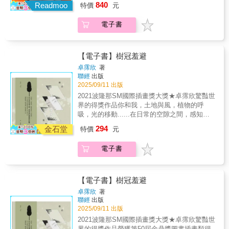
般好奇的眼東看西望，深深呼吸，四處遛達，
840
的故事繞行全球，用不同語言述說之後，如今
Readmoo
特價
元
可以貼在明信片上來使用。☆ 紙頁軟膠平整裝
觀察人，體會各種庶民活動，也捕捉到環境逐
終於要以台文呈現。以台語表達青春期的細膩
釘，便於每日撕下且不傷及畫面。☆ 附有硬紙
年的變化——這點滴累積的一切，在經過內裡
情感，訴說那份酸甜苦澀的滋味，讓《星空》
電子書
腳架與紙盒，便於陳列、整理、保存。收藏與
無數次反芻咀嚼之後，化為直覺性的光影、顏
能以台文之聲，與世界各地不同語言的讀者一
贈禮皆適宜。《幾米年曆2026》是從幾米歷年
色、筆刷堆疊、許多小小的可愛的人和風
同仰望、共享人生旅途上那片廣闊而美麗的星
作品中，挑選適合以單頁日曆呈現的畫作與佳
景⋯⋯累積成為這本令人心曠神怡又觸動心弦
空。後來，我毋捌閣看著伊，毋過我永遠會記
句，精心編輯印製而成。這次2026的年曆有個
的美麗繪本。「風輕輕吹。 我們坐著， 什麼也
【電子書】樹冠羞避
得彼年熱天上燦爛、上寂寞的星空。創作《星
副標：天天都是燦爛的祝福，期待有幾米年曆
不做。 我們聽蟬叫， 聽鳥唱。 狗跑過來， 又
卓霈欣
著
空》時，家裡剛好有一個正在長大的孩子。本
陪伴的每一天，都能以幾米作品開啟每個人的
跑開。 我們笑了。 樹林也笑了。」翻開本書，
聯經
出版
來跟孩子是非常親密的，可是會慢慢發現，孩
燦爛生活，充滿祝福。因為是「天天都是燦爛
我們彷彿隨著阿力金吉兒筆下那位戴著寬邊帽
2025/09/11 出版
子自己的世界正在成形。在看她的時候常常會
的祝福」，《幾米年曆2026》的主畫面選用幾
的小小人，有時暢遊在田野、山林、溪流、濱
2021波隆那SM國際插畫獎大獎★卓霈欣驚豔世
覺得逐漸有了距離，因為有了距離，就更想要
米倍受歡迎的「頭碰頭」系列畫作來呈現——
海間，有時走進人群、碼頭、市集、聚落中，
界的得獎作品你和我，土地與風，植物的呼
去接近那樣的距離。跟著我也就開始回想自己
從包裝的收納盒、年曆主圖，再到每一個月的
或是在土地公廟旁的大樹下稍歇。在翻閱書頁
吸，光的移動......在日常的空隙之間，感知我
在那樣的年紀時，是處在怎樣的慌張跟無知的
月分頁，以及幾米親米簽名的畫卡，都是暖心
的過程裡，不時會觸動心底那些伴隨著感官和
們與萬物的距離。◆像樹一樣紮根日常，重新
狀態，所以就想要畫一本關於青少年的故事。
294
的頭碰頭系列。幾米「頭碰頭」系列作品的創
金石堂
情感的記憶和生命經驗。誠如作家李桐豪所
特價
元
發現生活的紋理。 正如樹木透過地下根系
我之前的創作，主要是自我表達，不太去想是
作初衷，是想要傳達人與人、人與動物間最親
述：「⋯⋯紙面閃閃發光，不可能不讓人想起
網絡互相聯繫，人類也透過交通與虛擬網絡緊
要給誰看，可是這本書我會清楚地希望青少
密的交流，透過頭與頭相觸碰，傳達出溫暖與
外婆家的暑假、某次家族旅行的片刻」。相較
電子書
密相連。而在樹冠處，樹木學會生長距離，形
年、高中這階段的孩子來閱讀。翻開書的第一
連結。《幾米年曆2026》希望在變動越來越快
於充滿細節的圖畫，阿力金吉兒喜歡撰寫如詩
成一個共榮的生態系。人類交流的深度和能力
頁就是，「攑頭看星空，世界變甲足大、足大
速的世界，透過一張張幾米溫馨的畫作，傳達
般的文字短句來搭配，圖文呈現恰恰好的平衡
卻在縮減，在虛擬或現實世界互相推擠摩
的」。我們常會被眼前的事情弄到覺得有過不
「燦爛的祝福」之意，還有永恆祝福的力量。
和搭配。讓人感受到作者體內如赤子般炙熱明
擦。 對於事物的存在和便利性，人很容易
去的感覺，但事實上只要抬起頭、看一下遠
【電子書】樹冠羞避
年曆開本為了方便陳列，《幾米年曆2026》的
亮的心。「記憶像星光， 那麼遠。我伸手去
習慣並將一切視為理所當然。當我們透過日常
方，不要陷在當下，這些事情都是會過去的。
卓霈欣
著
年曆開本，選擇了國際標準明信片大小，適合
抓， 卻抓不住。鄉愁輕輕走來， 陪我一起看月
勞作累積穩定的生活，卻難免在日復一日的慣
我希望，看了這本書，會覺得沒有什麼事情是
聯經
出版
陳列在書桌、書櫃、窗檯、玄關、辦公桌⋯⋯
亮。」《記得那個地方》是一本適合所有想流
性裡變得遲鈍，失去對熟悉事物的好奇心和難
過不去的。——幾米[《星空》在全球各地獲獎
2025/09/11 出版
等個種地方，不會占據過大空間，又足以表現
浪、想回家、想前往某處、想離開某處的人，
以發現平凡的美麗。 書中想延伸出打破忽
連連]台灣——金鼎獎、開卷好書獎香港——中
2021波隆那SM國際插畫獎大獎★卓霈欣驚豔世
幾米畫作的美好。符合明信片大小的的日曆頁
靜下來好好欣賞、品味的繪本作品。阿力金吉
視的習慣，去發現生活的紋理。日常很重要，
學生好書龍虎榜最受歡迎好書瑞典——彼得潘
界的得獎作品榮獲第50屆金鼎獎圖書插畫類得