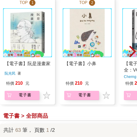
TOP
TOP
1
2
【電子書】阮是漫畫家
【電子書】小鼻
【電
全：V
阮光民
著
百態
Cherng
210
210
2
特價
元
特價
元
特價
電子書
電子書
電子書 > 全部商品
共計
63
筆， 頁數
1
/2