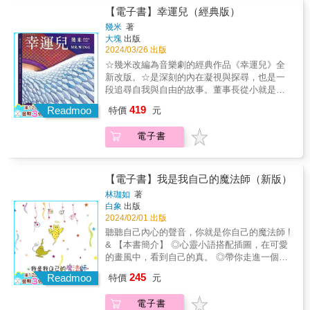
心情，看見fufu的漫畫都會好起來！遇見fufu，
色、重要小事筆記本 和兔子fufu一起記錄心動
【電子書】幸運兒（經典版）
這可能是這段時間裡最療癒的事情啦！ &
的瞬間， 拖延症發作的時候一起幫兔子fufu著
幾米
著
色， 寫上今年想做的事，即使達成率只有5%，
大塊
出版
我們的生活很忙碌，總要在什麼時候留一點空
2024/03/26 出版
白❤︎ 尺寸：13*19cm 內頁：白道林 & 太可愛了
☆幾米改編為音樂劇的經典作品《幸運兒》全
吧名人推薦 & Luckylulu｜圖文作家 海苔熊｜
新改版。☆是深刻的內在凝視與探尋，也是一
Podcaster& 陳志恆｜諮商心理師、暢銷作家
段追尋自我與自由的故事。董事長從小就是個
欸波｜療癒溫暖插畫家&& 盧美妏｜人生設計心
幸運兒，他什麼都有，而且都是最好的。董事
419
理諮商所 共同創辦人/諮商心理師& 鴨梨子｜圖
Readmoo
特價
元
長聰明過人，事事都被要求第一，他從來也沒
文作家 & 不孤單啦讀者推薦 & ˙很喜歡fufu的
讓人失望過。董事長又帥又能幹，父母優雅開
畫，就好像那些孤單的心事找到了小夥伴一
電子書
明，太太美麗賢淑，兒女乖巧可愛。許多人一
樣。 ˙fufu的漫畫有一種安心的力量，能在每個
輩子辛苦追尋的夢想，董事長都輕易擁有。人
感傷的夜晚帶給我溫暖的力量！ ˙每天不管什麼
人都喜歡董事長。董事長的一切都讓人既羨慕
心情，看見fufu的漫畫都會好起來！遇見fufu，
又忌妒，但更讓人受不了的是，有一天，上蒼
【電子書】我是我自己的魔法師（新版）
這可能是這段時間裡最療癒的事情啦！ &
忽然賜給他一個神奇的禮物………幾米經典繪
林珈如
著
本《幸運兒》，曾經改編為音樂劇。關於這本
白象
出版
書的靈感來源，幾米說：「有一天，大約是清
2024/02/01 出版
晨五點鐘左右，半睡半醒間，我的腦海中突然
聽聽自己內心的聲音，你就是你自己的魔法師 !
浮現了《微笑的魚》的幾個畫面，然後慢慢地
& 【本書簡介】 ◎心靈小語搭配插圖，在可愛
跳接轉入另一組模糊的空間，一個對應的概念
的畫風中，看到自己的真。 ◎帶你走進一個天
在腦海中成形——我看見一隻悲傷的鳥。就在
馬行空的世界。 ◎地球是一個有趣好玩的星
245
這個夏日的清晨，一個清晰完整的故事來到眼
Readmoo
特價
元
球！ ◎愛就是一切！ & 害怕改變嗎？ 不要害
前。「一開始是悲傷的鳥，然後瞬間轉換成悲
怕！ 好好的去享受生命中每一個過程， 每天一
傷的『鳥人』，最後變成了《幸運兒》的故
電子書
小步一小步開始， 夢想一定會成真！ &