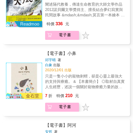
沒有放縱的長假。 我是一個幸運的創作者。我
的，讓它緩緩滲入人生。 有時迷路，有時孤
各有自己的面貌，如同車內的我們，來自不同
闡述隔代教養，傳達生命教育的大師文學作品
聽到了盧貝松的工作方式，而且我的作法跟他
寂，有時逃走，有時勇敢面對， 就算很累也要
國家和種族。」——〈幽靈牧場與紅色麵包
2012諾貝爾文學獎得主、擅長結合夢幻寫實與
一樣。又悲又喜的是，過去十五年我幾乎天天
堅持往前走。 永遠要記住自己本來擁有的東
車〉※第二輯「十月」，講述所遇見的新舊夥
民間故事 &mdash;&mdash;莫言第一本繪本 ◆
健身八小時。 &mdash;&mdash;〈創作就像健
西、關心自己的人， 還有珍貴的初衷。
伴，還有沉浸在美國中西部的風光，享受前所
牽著孩子的手共同品嚐一場生命最初的名家文
身〉（摘自第1章：創作就是實作） 繪本的故
336
Readmoo
特價
元
未有的平靜與開闊。「我們的相遇非常短暫，
學&mdash;&mdash; 在莫言時而直率時而有如
事情節都相對簡單，讓人感到有趣的不會是情
牠卻幾乎天天來找我，不知道牠是否已經習慣
身處幻夢之中，富有節奏感的文字裡，傳達出
節的離奇。 而且就算有讓人驚奇的情節，在繪
電子書
別離，而下一次又會遇見誰呢？」——〈安靜
真誠動心的生命情感教育，他描繪出深厚的可
本裡所能鋪陳的篇幅都極為有限，很難將曲折
的午後〉「他說我的靈魂有著蜂鳥的速度。我
愛祖孫情，大草原的壯闊景色，驚險動魄的大
情節表現得好。 強調曲折離奇的情節，看過一
知道蜂鳥的特質是信使，也是時間的終結者。
風場面，搭配暖色調的畫面安排，充分感受到
次就破哏了，而頁數不多的繪本要吸引讀者能
我是一隻勇於接受挑戰的蜂鳥，很開心飛行萬
自然的美好與巨大，以及爺爺與孫子之間不必
【電子書】小鼻
夠一再翻看，讓故事耐得起重看而不單調枯
里來到這裡和他們短暫相聚。」——〈大地的
言明的雋永之情。 「爺爺，就剩下一棵草
燥，不會在反覆結構上讓人覺得厭煩，就要讓
邱宇晴
著
母親〉「往往很多人急著付出友善與熱情，卻
了。」我有點懊喪地說。 「天黑了，走吧。」
讀者在每一次翻看都會發現新的東西，就必須
白象
出版
忽略對方真正需要的。」——〈美國超市〉
爺爺說著，彎腰推起了小車。 我舉著那棵草，
在畫面上做出趣味。 我總練習讓自己是在視覺
2020/12/01 出版
「我走在綿延不絕的蒼茫大地，聽著遠方鳥鳴
跟著爺爺走了一會兒，就把它隨手扔在堤下淡
上、而不是在情節上做趣味，即使是重複的結
只是一隻小小的寵物刺蝟，卻是心靈上最強大
的韻律，想像古印第安人在這裡交易的喧鬧
黃色的暮色中了。 剛滿七歲的星兒與爺爺出門
構，畫面上卻擁有不同的感觸。
的支持與療癒。 & 【本書簡介】 ◎取材自真實
聲、西班牙探險者彼此盔甲的碰撞聲、還有數
去割草工作，這是準備要賣錢換取他們一家重
&mdash;&mdash;〈趣味需要表現在畫面上，
人生經歷，述說一個關於寵物療癒力量的故
以千計的貨車曾經駛過的步道，以及延續至今
要的家計收入之一。割草的途中，河堤美好恢
而不是情節上〉（摘自第2章：繪本是怎麼回
事。 ◎透過簡單卻溫柔的文字和圖像，看見人
放牧牛群的景象。」——〈佩斯科〉※第三輯
210
弘的景色，一整片望去滿滿的高粱田、玉米
金石堂
7
折
特價
元
事） 透過不斷創作去摸索不同作品的需求，努
類與寵物之間最真摯的情感。 & 一本成人兒童
「十一月」，隨著入冬與道別來臨，圖與文字
田、穀子田，露珠晶瑩的綴在葉片上
力找到一個簡單的方式來表達。 創作者必須一
繪本，透過夢境的方式彼此易位觀察， 並得到
都有種蕭瑟與不捨之感。「他每次看到我總會
&hellip;&hellip;當狂風起黑雲卷時，幾乎要把星
電子書
邊做一邊試驗主題和形式，不斷從實作中去挑
相互關愛的答案，以及生活下去的情懷。 &
說：『我今天要為你煮一道菜。』……過沒幾
兒、爺爺和小推車吹上天了，爺孫合力認真守
戰。所有人在創作中都會遇到困難，然後就得
「小鼻」雖然只是一隻手掌大的小刺蝟，但牠
天，他們真的按照食譜做了滷肉飯和滷雞腿。
著小車，爺爺一邊緊顧著星兒，最終大風終於
想辦法解決，找到一個簡單的方法去完成，而
帶給主人精神上的力量卻巨大無比。 這個故事
共享食物，觸動心靈的美妙時光裡，那一碗有
過去了，滿車的草飛散，只留一棵小草。 深邃
不是用更複雜的方式去難上加難。 最簡單的方
以一隻寵物刺蝟的角度去觀看自己罹患憂鬱症
【電子書】阿河
點甜的滷肉飯，是桌上最特別的一道。」——
的墨色天光、 閃爍的寶石星空、 軟甜的青草
式就會是最好的方式。 &mdash;&mdash;〈繪
的主人， 描述一段人與寵物的關係是如何珍貴
〈滷肉飯〉「當我們走出展覽館，夕陽照在每
安哲
著
香、 霧色的河堤&hellip;&hellip; 《大風》以一