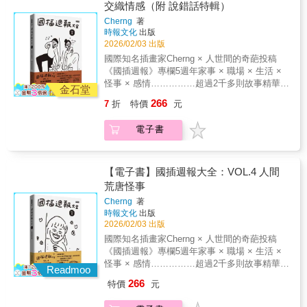
故事，經由作者Cherng aka國插手中畫筆的巧
交織情感（附 說錯話特輯）
◢◢◢ VOL.2 職場腥風血雨職場就是人間的阿
妙轉化下，變身成一齣齣讓人看著看著就笑了
鼻地獄……………應該能獲得一絲心靈上的平
Cherng
著
的「人間怪奇圖文集錦」，更是我們每個人和
衡（既然暫時逃離不了地獄，不如就來看看其
時報文化
出版
國插一起完成的荒謬史。《國插週報大全》是
他人的地獄長什麼樣子。）這本集結了各行各
2026/02/03 出版
《國插週報》專欄5年以來的精華集結，從超過
業的災難現場。怪老闆、雷同事或荒謬面試經
國際知名插畫家Cherng × 人世間的奇葩投稿
2千多則故事投稿之中，精選出5大爆笑主題，
驗等職場百態，呈現出來的都是每個投稿者的
《國插週報》專欄5週年家事 × 職場 × 生活 ×
本本都精采絕倫：1 「奇葩家庭百態」2 「職場
血與淚。我自己雖然沒親身經歷過職場生活，
怪事 × 感情……………超過2千多則故事精華集
腥風血雨」3 「生活奇形怪狀」4 「人間荒唐怪
金石堂
但從這些驚悚文字可以知道，各位在職的你
結……………～奇聞怪事代表作～之第5冊：
事」5 「血淚交織情感」（附 說錯話特輯）全
266
7
折
特價
元
們，都是社會裡勇敢的鬥士。這本書雖然無法
「血淚交織情感」（附 說錯話特輯）～■ 家事
系列共5冊，收錄近2千多則漫畫圖文，除了見
教你如何升遷，只要在你快撐不下去時，參考
× 職場 × 生活 × 怪事 × 感情 奇聞怪事代表作
證Cherng這些年嘔心瀝血、畫到發瘋的創作心
電子書
這本書可以獲得一絲心靈上的平衡。
有句話這樣說：「週日看國師週一看國插」。
路，是他與人世間的奇葩投稿所締結的一段良
《國插週報》自2020年創刊至今，從一個網路
緣火花，也是屬於你與我之間的共同記憶，非
圖文專欄，演變成為台灣社群網路每週一必看
常之荒唐。資訊量過大請小心服用（？本書為
的「集體療癒儀式」。各種荒誕的、爆笑的、
【電子書】國插週報大全：VOL.4 人間
《國插週報大全》第3冊：「生活奇形怪狀」～
詭異的讀者投稿故事，經由作者Cherng aka國
荒唐怪事
◢◢◢ VOL.3 生活奇形怪狀生活上的荒謬事已
插手中畫筆的巧妙轉化下，變身成一齣齣讓人
多到不可備載……………人類竟然能做出這麼
Cherng
著
看著看著就笑了的「人間怪奇圖文集錦」，更
多荒唐事（既然我們都不得不參與這場演出，
時報文化
出版
是我們每個人和國插一起完成的荒謬史。《國
不如就坐在觀眾席，欣賞人們到底可以多失
2026/02/03 出版
插週報大全》是《國插週報》專欄5年以來的精
控。）這本集結了大家在生活裡的各種奇妙小
國際知名插畫家Cherng × 人世間的奇葩投稿
華集結，從超過2千多則故事投稿之中，精選出
故事。從大眾運輸上的奇人異事、網購踩雷的
《國插週報》專欄5週年家事 × 職場 × 生活 ×
5大爆笑主題，本本都精采絕倫：1 「奇葩家庭
崩潰瞬間，到被自己笨到嚇到的蠢事。看完你
怪事 × 感情……………超過2千多則故事精華集
百態」2 「職場腥風血雨」3 「生活奇形怪狀」
Readmoo
會發現，人類為了省錢或變漂亮，竟然能做出
結……………～奇聞怪事代表作～之第4冊：
4 「人間荒唐怪事」5 「血淚交織情感」（附
266
特價
元
這麼多荒唐事。這本書無法提升你的生活品
「人間荒唐怪事」～■ 家事 × 職場 × 生活 × 怪
說錯話特輯）全系列共5冊，收錄近2千多則漫
質，但希望在你覺得人生卡關、水逆不斷時，
事 × 感情 奇聞怪事代表作有句話這樣說：「週
畫圖文，除了見證Cherng這些年嘔心瀝血、畫