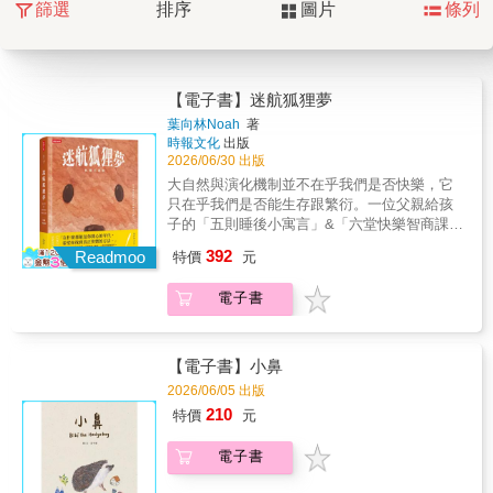
篩選
排序
圖片
條列
【電子書】迷航狐狸夢
葉向林Noah
著
時報文化
出版
2026/06/30 出版
大自然與演化機制並不在乎我們是否快樂，它
只在乎我們是否能生存跟繁衍。一位父親給孩
子的「五則睡後小寓言」&「六堂快樂智商課」
〡一本書，雙向閱讀〡雙書封設計．雙面閱讀
392
Readmoo
特價
元
書〡>>中文世界第一本討論HQ快樂智商的書籍
>>特殊雙書封‧中西式兩翻編排設計〡左翻給孩
電子書
子的「五則睡後小寓言」〡右翻給父母的「六
堂快樂智商課」>>「迷航系列」第三本書
《迷航烏托邦》描述了我在矽谷與台灣追逐夢
想的經歷；《迷航遊樂園》則諷刺了那些令人
【電子書】小鼻
搖頭的社會與競爭遊戲。 兩本書都是對世
2026/06/05 出版
界荒謬的大哉問──希望用有趣的想像力刺激讀
210
特價
元
者的思考，對於答案，只點到為止。 但這
本書不同。 我打算明確給出建立在科學根
電子書
據上的答案，讓讀者有機會用更永續的方式享
受自己的生活，也找到快樂的方法。>>HQ快樂