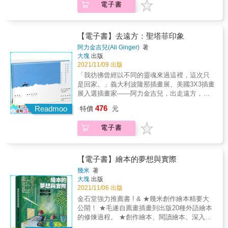
本創作， 喚出了常見於作品中的代表人物
電子書
獨使用。2023的每一天都有幾米陪伴《幾米年
&mdash;&mdash;男孩與Cloudy， 是另一次更
曆2023》集結幾米近年來持續創作的報刊專欄
直接面向內心的小劇場。 以色鉛、油蠟筆獨特
作品，保留幾米作品發表時最鮮活機巧的畫作
的質地混搭， 繪出故事底蘊想傳遞的純真與溫
與文句，像是創作的時空膠囊，陪伴你的2023
【電子書】去遠方：聖塔菲印象
暖。 細細尋找，會發現畫面中處處藏著繪者的
年每一天。為了讓大家可以好好保存年曆的每
阿力金吉兒(Ali Ginger)
著
感性， 一顆蘋果、一艘紙船、一把鑰匙， 都是
一頁，同時具有實用性，《幾米年曆2023》採
大塊
出版
夢想的符號，微小不經意，卻無比重要。 & 無
取線圈裝訂，可將每張日曆往後翻，不必撕下
2021/11/09 出版
論幾歲的你，翻開《生日快樂》， 一定都能遇
也不必煩惱撕下的日曆如何收藏。也特別將全
「我彷彿曾經以不同的靈魂來過這裡，這次只
見不小心遺忘許久的自己， 再一次找到想全心
年的日曆分成四冊裝訂，便於輕巧地陳列於所
是回家。」義大利波隆那插畫展、美國3X3插畫
珍惜的寶物！ &
附的腳架上。每張日曆背後印有筆記格線，除
展入選插畫家——阿力金吉兒，出走遠方，獻
了日曆之外也可以當作幾米筆記本。每冊內頁
給廣袤大地的蛻變之作。「宛如孩童遠足時留
476
配置有三個月的季曆，每月的月曆，和每日的
Readmoo
特價
元
下的粉色塗鴉，寫生的對象卻又是聖塔菲原始
日曆。週末特別標示區隔，節日則有不一樣顏
粗獷地貌，這矛盾衝突，就像阿力金吉兒的文
色的文字，附有二十四節氣和農曆日期。《幾
電子書
字，用她純度極高的童心為我們擦拭所有已被
米年曆2023》全本日曆全彩精印，附有陳列腳
世俗固定的風景。人生任何時候都需要一個興
架，全套透明手提膠盒承裝，是年度幾米作品
高采烈的導遊——哪怕仍在原地，也似去了遠
珍藏品。❤願大家有個美好的2023年❤
方。」——孫梓評（作家）「翻看此書，可以
【電子書】繪本的夢想與實際
想像阿力金吉兒站在廣闊風景前是如何地激
幾米
著
動，畫中似乎能夠感受到風與沙子。顏色堆疊
大塊
出版
如強勁的野草緊緊抓住新墨西哥州的土地，這
2021/11/06 出版
是大膽又柔軟的一趟壯旅。」——川貝母（插
金石堂強力推薦書 ! & ★幾米創作繪本精要大
畫家）------------------------------------------------------
公開！ ★毛遂自薦畫插畫到出版20種外語繪本
「我真的要走了。」我們擁抱了一下，我腦海
的修煉過程。 ★創作繪本、閱讀繪本、深入了
不斷浮現，「這是值得的，我會克服一切的
解繪本的獨一無二心法寶典！ ★從畫到書、從