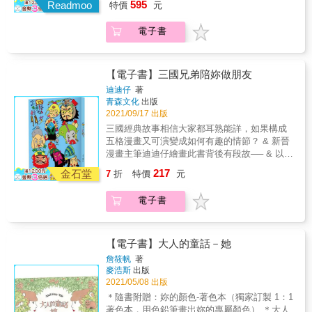
595
！」曾入選「波隆那國際童書原畫展」和「美
Readmoo
特價
元
單幅畫作到整本故事繪本的修鍊精要！ 幾米繪
國3X3當代插畫大賽優選」的插畫家阿力金吉
本創作的獨門技法大公開 從一九九八年出版
兒，早年曾以「蘇意傑」為筆名，幫袁哲生等
電子書
《森林裡的祕密》和《微笑的魚》開始，幾米
知名作家繪製插畫，作品也經常出現在報章副
已經在這條路上耕耘了二十多年。二十多年
刊。2018年，她遇到了人生與創作上的關卡，
間，幾米以驚人的創作能量，每年維持一到三
茫然無措之際，獲得了人生第一次的駐村機
本新書的創作量，持續推出作品與讀者見面，
【電子書】三國兄弟陪妳做朋友
會，2019年底出發前往美國新墨西哥州的聖塔
幾米的作品已經翻譯成二十種外語，有兩百種
迪迪仔
著
菲，展開改變她視野與風格的三個月駐村時
左右的不同語言繪本。 到底幾米如何維持創作
青森文化
出版
光。從日本機場轉機遇到的風波開始，這三個
能量，他的創作過程到底是怎麼產生的，許多
2021/09/17 出版
月帶給她非常豐富而有趣的刺激和養分。和台
人都有好奇。過去幾米出版過《故事的開始》
三國經典故事相信大家都耳熟能詳，如果構成
灣南洋島國截然不同的北美大陸風光、有趣熱
與《故事團團轉》兩本書，與讀者分享他創作
五格漫畫又可演變成如何有趣的情節？ & 新晉
情又充滿各國文化的新朋友們，讓作者的筆調
繪本背後的故事。但如果要專注討論如何創作
漫畫主筆迪迪仔繪畫此書背後有段故── & 以他
出現轉變，不管是在異地或回到家鄉，畫面儼
繪本，本書提供讀者更加清楚的路徑，除了以
多年觀察，中國人以自古五千年黃河歲月以來
然有了新的氣息。黃橘色的大地、藍綠色的天
217
《故事的開始》與《故事團團轉》為基礎，以
金石堂
7
折
特價
元
的文學和文化，創作出《西遊記》，聰明的日
空，小巧而別出心裁的人與動物，在她筆下鮮
創作繪本的方法為主幹架構，重整更新內容並
本人就改編成《龍珠漫畫》以作回應；中國人
活而充滿氣味，呈現與先前創作截然不同的風
加上近幾年的幾米新作分析而成。 分層架構詳
電子書
寫出《三國演義》，日本人就發明三國志Game
情。在這本圖文旅記中，阿力金吉兒用樸實真
細討論創作會遇到的種種難題 本書從幾米如何
以作回禮；同樣道理，就是由於日本人流傳給
切的短文，以及創作當下既詩意又童趣的英文
開始創作談起，進入到對於創作者的準備與鼓
我們中國人的漫畫《哆啦A夢》，令他這個生於
隨筆，搭配一張張彷彿記憶重現的彩圖——古
勵，永遠不要想好了才創作，而是立刻就可以
動漫世代的一份子非常感動。 & 就是這個原
印第安的部落遺跡、巨大雄偉的峽谷、看不見
【電子書】大人的童話－她
直接創作，邊實作邊學習，才有可能真正進入
因，迪迪仔抱著鞠躬盡瘁、死而後已的情懷；
盡頭的公路、泥土上奔跑的牛群......充滿感情
詹筱帆
著
創作的領域。同時必須做好創作者的準備：怎
再燃燒著漫畫細胞的小宇宙，青春及愛，終於
地記敘了這一段新墨西哥州的駐村之旅，構築
麥浩斯
出版
樣突破瓶頸、怎樣面對低潮、如何協調創作與
誕下這本五格漫畫來報答親愛的讀者及感動伴
成獨特的聖塔菲印象。一路上，有風景、有動
2021/05/08 出版
生活。 第二部分細談繪本創作的各種眉角。同
他一起成長的漫畫界。 & 迪迪仔以五格漫畫這
物、有朋友；有開心、有衝撞、有奇遇。在這
＊隨書附贈：妳的顏色-著色本（獨家訂製 1：1
樣是繪本，經營長篇和發展短篇各有不同的方
簡單格式的流暢、易明、幽默、創意，加上精
廣袤的陌生之地，她找回了創作的熱情與率真
著色本，用色鉛筆畫出妳的專屬顏色） ＊大人
式，幾米自己也試過不同的創作方法，全部提