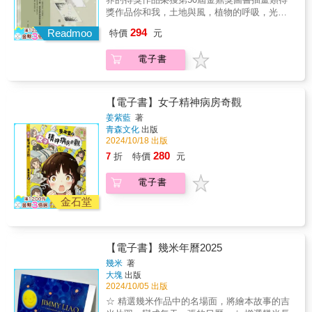
面，可以方便地貼在郵局的明信片上，寄送給
兒結合手繪與數位繪圖的拼貼手法，用充滿童
但生活也同樣重要。透過留心日常中的「介
銀星獎（Silverstjärna）葡萄牙——國家漫畫獎
獎作品你和我，土地與風，植物的呼吸，光的
朋友，實用又精美。年曆頁面設計1. 大方燦爛
趣又帶點寫意的筆觸，捕捉到市郊鄉村生活中
質」——如物件的質地、氣味、聲音，重新發
（PNBD）最佳外國圖畫書插畫家法國——巫婆
移動......在日常的空隙之間，感知我們與萬物
＿橫向秀圖《幾米年曆2026》採用橫向設計，
的細節與靜謐。本書不只是一本圖文繪本，更
294
現熟悉事物的不同面向，並重新感受與體驗萬
Readmoo
獎（Prix Sorcières）傑出美術表現類大孩組年
特價
元
的距離。◆像樹一樣紮根日常，重新發現生活
可以比直向設計的頁面有更合適的空間展現幾
是一則溫柔的提醒：在快速發展與建設的洪流
物的深層連結。◆以內在的視角來回應外在的
度最佳繪本[各界好評]畫面充滿情緒張力，奇幻
的紋理。 正如樹木透過地下根系網絡互相
米的作品之美。2. 日常燦爛＿日期資訊每日日
中，我們是否還能為土地、記憶與人情味保留
事件，梳理自我感受。 創作者卓霈欣以溫
的場景和圖像變換各種現實與夢想的組合，創
電子書
聯繫，人類也透過交通與虛擬網絡緊密相連。
曆頁面中，除了幾米畫作與文字之外，日期的
一個位置？那個來自自然、童年與情感交織而
柔的筆觸，細密的描繪圖像。作品中飽含情緒
造了無限想像的視覺空間。⋯⋯星星使黑夜變
而在樹冠處，樹木學會生長距離，形成一個共
資訊以簡約的設計呈現，數字代表的是陽曆日
成的地方，值得被記得，也值得被守護。
張力，透過一幕幕宛如動畫場景的視角與特寫
得美麗，黑暗成了亮光的背景。幾米以黑夜表
榮的生態系。人類交流的深度和能力卻在縮
期，以漢字代表陰曆日期，輕鬆掌握日期、星
☆☆「在鄉間生活的七年歲月裡，我感謝所有
的鏡頭，增加了畫面的層次感。掌握畫面在鬆
現對角色的同情與瞭解，然後以燦爛星光傳達
減，在虛擬或現實世界互相推擠摩擦。 對
期、節日、節氣與陰曆。3. 悠閑燦爛＿週末雀
【電子書】女子精神病房奇觀
與我相遇的風土與人情，也感謝大自然賜予我
弛與緊湊的節奏，觀者仍能自由呼吸。帶領讀
給他們的安慰和祝福，意義完整。——柯倩
於事物的存在和便利性，人很容易習慣並將一
躍每週的週六及週日會以粉藍及粉紅色呈現日
的溫柔與靜謐。那些人，那些景，那些細膩片
姜紫藍
著
者連結到自我的內心深處，展該內心感受的梳
華，《聯合報》插畫色彩鮮明、優美迷人，讓
切視為理所當然。當我們透過日常勞作累積穩
期數字，以表達歡度週末的雀躍心情。4. 相聚
段，也許終將消逝於現實，但只要我選擇記
青森文化
出版
理，也開拓了無邊際的想像空間。
人完全沉浸在故事之中。每一個跨頁都宛如一
定的生活，卻難免在日復一日的慣性裡變得遲
燦爛＿假日與節日遇到假日與節日，會特別以
得，它們就會永遠活著——在書頁裡，在心
2024/10/18 出版
件藝術品，自成一個世界。（滿分推薦）——
鈍，失去對熟悉事物的好奇心和難以發現平凡
滿版的顏色填入，讓這些節日假日更加耀眼。
底，靜靜且堅韌地存在著。」——阿力金吉兒
280
7
折
特價
元
瑞典《文學雜誌》（LitteraturMagazinet）幾米
的美麗。 書中想延伸出打破忽視的習慣，
5. 圓滿燦爛＿尋找月亮每到陰曆十五日，特別
☆☆名人誠摯推薦★「過往與現在重疊，成為
以細膩筆觸描繪孩子的悲傷與孤單，並帶領讀
去發現生活的紋理。日常很重要，但生活也同
挑選幾米畫有月亮的圖（但不一定是滿月），
斑駁的鄉野幻夢。小小人好像在遠處偷偷動
電子書
者走向重拾喜悅的旅程。故事取材自日常，卻
樣重要。透過留心日常中的「介質」——如物
提醒大家在這一天晚上抬頭看看天上，就可以
著，猶如不經意想起的鄉愁。」——川貝母
蘊含奇幻詩意；插畫風格多變，令人深深著
件的質地、氣味、聲音，重新發現熟悉事物的
金石堂
和滿月相望喔。6. 書寫燦爛＿幾米手寫字在不
（插畫家）★「厭世的時候，請翻翻這本繪本
迷。——瑞典BTJ（圖書館選書專業機構）畫
不同面向，並重新感受與體驗萬物的深層連
特定的日子裡，日曆畫面的主圖會用幾米手寫
吧。風中翻飛的稻浪、波光粼粼的溪流、熱鬧
面磅礡、隱喻豐富，既帶著哀傷，卻又充滿希
結。◆以內在的視角來回應外在的事件，梳理
字來表現，由幾米寫下繪本裡的經典佳句。但
廟會——紙面閃閃發光，不可能不讓人想起外
望；天真單純，但絕非幼稚。這是一本獻給所
自我感受。 創作者卓霈欣以溫柔的筆觸，
別擔心，這頁日曆的背後，就會有對應的幾米
婆家的暑假、某次家族旅行的片刻，提醒心裡
有欣賞圖像藝術的人們的書。——德國《法蘭
【電子書】幾米年曆2025
細密的描繪圖像。作品中飽含情緒張力，透過
畫作。這是這一年度幾米年曆的特別設計。年
仍有一個尚未被遺忘的柔軟角落，那些回憶或
克福匯報》
一幕幕宛如動畫場景的視角與特寫的鏡頭，增
幾米
著
曆陳列架每一盒年曆都附贈堅固的硬紙板腳
許正是這亂七八糟的世界，仍然值得我們待下
大塊
出版
加了畫面的層次感。掌握畫面在鬆弛與緊湊的
架，架構穩固，可以妥善擺放整冊年曆，供你
去的理由。」——李桐豪（作家）★「走進那
2024/10/05 出版
節奏，觀者仍能自由呼吸。帶領讀者連結到自
每日與燦爛的祝福相見歡。從頭碰頭的燦爛祝
片綠，有時帶著距離俯瞰，有時持續定點觀
我的內心深處，展該內心感受的梳理，也開拓
☆ 精選幾米作品中的名場面，將繪本故事的吉
福，到經典角色的甜蜜歡聚，《幾米年曆
看，感官浸潤聲音顏色之中，景框中的主述