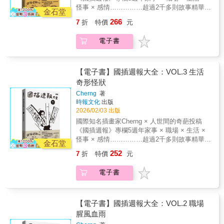
5大爆笑主題，本本都精采絕倫：1 「奇葩家庭
直接絕交的爛禮物。看完真的會覺得，不僅職
怪事 × 感情……………超過2千多則故事精華集
百態」2 「職場腥風血雨」3 「生活奇形怪狀」
金石堂
場有雷包，你的鄰居、朋友、甚至是路人都可
結……………～奇聞怪事代表作～之第4冊：
4 「人間荒唐怪事」5 「血淚交織情感」（附
266
7
折
特價
元
能讓你想脫離塵俗直接出家。這本書無法幫你
「人間荒唐怪事」～■ 家事 × 職場 × 生活 × 怪
說錯話特輯）全系列共5冊，收錄近2千多則漫
擋煞。但可能可以在你被氣到想攻擊對方前，
事 × 感情 奇聞怪事代表作有句話這樣說：「週
畫圖文，除了見證Cherng這些年嘔心瀝血、畫
電子書
看到這本書發現「原來這世上怪人還很多啊」
日看國師週一看國插」。《國插週報》自2020
到發瘋的創作心路，是他與人世間的奇葩投稿
而停止做出犯罪行為。
年創刊至今，從一個網路圖文專欄，演變成為
所締結的一段良緣火花，也是屬於你與我之間
台灣社群網路每週一必看的「集體療癒儀
的共同記憶，非常之荒唐。資訊量過大請小心
式」。各種荒誕的、爆笑的、詭異的讀者投稿
【電子書】國插週報大全：VOL.3 生活
服用（？本書為《國插週報大全》第5冊：「血
故事，經由作者Cherng aka國插手中畫筆的巧
奇形怪狀
淚交織情感」（附 說錯話特輯）～◢◢◢
妙轉化下，變身成一齣齣讓人看著看著就笑了
VOL.5 血淚交織情感（附 說錯話特輯）戀愛與
Cherng
著
的「人間怪奇圖文集錦」，更是我們每個人和
煉獄只有一線之隔……………小心不要變成題
時報文化
出版
國插一起完成的荒謬史。《國插週報大全》是
材，世人取笑的對象。（人們為了談戀愛所做
2026/02/03 出版
《國插週報》專欄5年以來的精華集結，從超過
的蠢事，精彩到想出一本書--已經出了。）這本
國際知名插畫家Cherng × 人世間的奇葩投稿
2千多則故事投稿之中，精選出5大爆笑主題，
網羅了各式情路的峰迴路轉。有驚世駭俗的媽
《國插週報》專欄5週年家事 × 職場 × 生活 ×
本本都精采絕倫：1 「奇葩家庭百態」2 「職場
寶行徑、來自地獄的奇葩前任、交友軟體上的
怪事 × 感情……………超過2千多則故事精華集
腥風血雨」3 「生活奇形怪狀」4 「人間荒唐怪
金石堂
奇人圖鑑，還有到那些讓人瞬間清醒的下船時
結……………～奇聞怪事代表作～之第3冊：
事」5 「血淚交織情感」（附 說錯話特輯）全
252
7
折
特價
元
刻。這本書無法教你談戀愛，只求你看看這些
「生活奇形怪狀」～■ 家事 × 職場 × 生活 × 怪
系列共5冊，收錄近2千多則漫畫圖文，除了見
血淋淋的例子，小心不要變成題材，世人取笑
事 × 感情 奇聞怪事代表作有句話這樣說：「週
證Cherng這些年嘔心瀝血、畫到發瘋的創作心
電子書
的對象。另外，本集還特別收錄《國插週報》
日看國師週一看國插」。《國插週報》自2020
路，是他與人世間的奇葩投稿所締結的一段良
經典單元「說錯話特輯」，不用多說，請好好
年創刊至今，從一個網路圖文專欄，演變成為
緣火花，也是屬於你與我之間的共同記憶，非
享受。
台灣社群網路每週一必看的「集體療癒儀
常之荒唐。資訊量過大請小心服用（？本書為
式」。各種荒誕的、爆笑的、詭異的讀者投稿
【電子書】國插週報大全：VOL.2 職場
《國插週報大全》第4冊：「人間荒唐怪事」～
故事，經由作者Cherng aka國插手中畫筆的巧
腥風血雨
◢◢◢ VOL.4 人間荒唐怪事原來這世間怪人這
妙轉化下，變身成一齣齣讓人看著看著就笑了
麼多啊……………希望大家停止做出犯罪行為