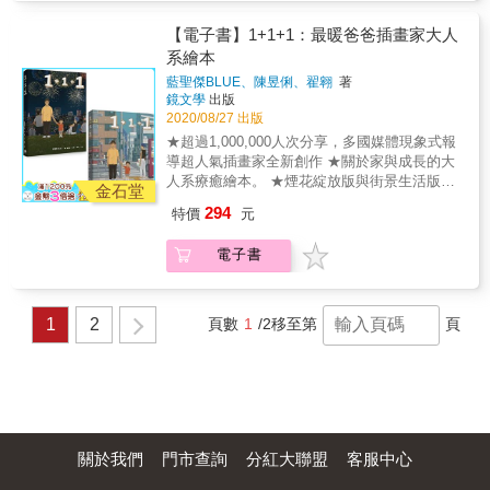
「刮過去的是大風。風過後，天地間靜了一小
一個家的他，也需要重新長大 男人是專畫女體
浸在美好的想望裡。
會兒。夕陽不動聲色地露出來，河裡通紅通
的插畫家，也是新手單親爸爸，這年夏天帶著
【電子書】1+1+1：最暖爸爸插畫家大人
紅，像流動著冷冷的鐵水。莊稼慢慢地直腰。
孩子搬到新的城市，展開了沒有「她」的新生
系繪本
爺爺像一尊青銅塑像一樣保持著用力的姿
活。在這裡，他試著重建一個家。 疲於兼顧工
勢。」
藍聖傑BLUE、陳昱俐、翟翱
著
作與小孩的他，顯得有些手忙腳亂，此時「小
鏡文學
出版
白兔」與「小藍」出現在兩人的生活。 男孩將
2020/08/27 出版
懷孕的受傷狗狗取名小白兔；男人則遇見狗狗
★超過1,000,000人次分享，多國媒體現象式報
的獸醫師小藍&mdash;&mdash;頭髮漾著深邃
導超人氣插畫家全新創作 ★關於家與成長的大
的藍色，優雅而神祕的女性。 小藍因為小白
人系療癒繪本。 ★煙花綻放版與街景生活版兩
兔，和父子從陌生到相熟，若無似有的情愫開
金石堂
款絕美封面隨機出貨。 超過1,000,000人次分
展。而即將到來的煙火大會，預告著夏日的尾
294
特價
元
享，多國媒體現象式報導 全球最暖父職插畫家
聲，並讓兩人心中各自醞釀起不同的情緒
這個夏天，在家與加、家與減之間， 父子兩人
&hellip;&hellip; 夏天要結束了，這並非結束，
電子書
都學會了成長的算式 童年如果是個季節，那一
而是開始。 原來，開始與結束如此相近。
定是夏天 新手爸爸，是男人的二度童年 剛失去
一個家的他，也需要重新長大 男人是專畫女體
的插畫家，也是新手單親爸爸，這年夏天帶著
1
2
頁數
1
/2
移至第
頁
孩子搬到新的城市，展開了沒有「她」的新生
活。在這裡，他試著重建一個家。 疲於兼顧工
作與小孩的他，顯得有些手忙腳亂，此時「小
白兔」與「小藍」出現在兩人的生活。 男孩將
懷孕的受傷狗狗取名小白兔；男人則遇見狗狗
的獸醫師小藍&mdash;&mdash;頭髮漾著深邃
的藍色，優雅而神祕的女性。 小藍因為小白
關於我們
門市查詢
分紅大聯盟
客服中心
兔，和父子從陌生到相熟，若無似有的情愫開