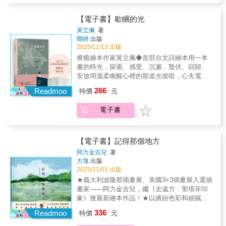
緣火花，也是屬於你與我之間的共同記憶，非
台灣社群網路每週一必看的「集體療癒儀
常之荒唐。資訊量過大請小心服用（？本書為
式」。各種荒誕的、爆笑的、詭異的讀者投稿
【電子書】歇睏的光
《國插週報大全》第2冊：「職場腥風血雨」～
故事，經由作者Cherng aka國插手中畫筆的巧
◢◢◢ VOL.2 職場腥風血雨職場就是人間的阿
黃立佩
著
妙轉化下，變身成一齣齣讓人看著看著就笑了
聯經
出版
鼻地獄……………應該能獲得一絲心靈上的平
的「人間怪奇圖文集錦」，更是我們每個人和
2025/11/13 出版
衡（既然暫時逃離不了地獄，不如就來看看其
國插一起完成的荒謬史。《國插週報大全》是
他人的地獄長什麼樣子。）這本集結了各行各
療癒繪本作家黃立佩◆首部台文詩繪本用一本
《國插週報》專欄5年以來的精華集結，從超過
業的災難現場。怪老闆、雷同事或荒謬面試經
書的時光，探索、感受、沉澱、蟄伏、回歸、
2千多則故事投稿之中，精選出5大爆笑主題，
驗等職場百態，呈現出來的都是每個投稿者的
安放用溫柔喚醒心裡的那道光彼暗，心失電
本本都精采絕倫：1 「奇葩家庭百態」2 「職場
血與淚。我自己雖然沒親身經歷過職場生活，
矣。稀微的夢嘈嘈滴，每一工攏親像予滾水沖
266
腥風血雨」3 「生活奇形怪狀」4 「人間荒唐怪
Readmoo
特價
元
但從這些驚悚文字可以知道，各位在職的你
幾若擺去，無色，無味……那一晚，心不再發
事」5 「血淚交織情感」（附 說錯話特輯）全
們，都是社會裡勇敢的鬥士。這本書雖然無法
亮。冷清的夢，簌簌而下，每個日子都過度回
系列共5冊，收錄近2千多則漫畫圖文，除了見
電子書
教你如何升遷，只要在你快撐不下去時，參考
沖。無色，無味……◆ 以詩意的文字，獻給在
證Cherng這些年嘔心瀝血、畫到發瘋的創作心
這本書可以獲得一絲心靈上的平衡。
生活軌道上不停轉動的現代人。嘈雜社會裡，
路，是他與人世間的奇葩投稿所締結的一段良
說不出口的壓力，曾幾何時能讓心靈獲得暫時
緣火花，也是屬於你與我之間的共同記憶，非
的休息？總是上緊發條、往前衝的人們，在人
【電子書】記得那個地方
常之荒唐。資訊量過大請小心服用（？本書為
生的輸送帶上無法放慢腳步。耗盡最後一分力
阿力金吉兒
著
《國插週報大全》第1冊：「奇葩家庭百態」～
氣之前，可曾細細聆聽自己的聲音？◆ 悠揚的
大塊
出版
◢◢◢ VOL.1 奇葩家庭百態越親近的人，愛恨
圖像節奏，輕輕帶出不同層次的情緒感受。細
2025/11/01 出版
情仇越是猛烈……………也許你會因此更愛自
心呵護的水蜜桃、被回沖了好幾次的茶包、在
★義大利波隆那插畫展、美國3×3插畫展入選插
己的家人（家是避風港也是修羅場，讓我們來
盒底的餅乾碎屑……圖像中看見了那些珍貴、
畫家——阿力金吉兒，繼《去遠方：聖塔菲印
看看別人家裡是什麼瘋狂的樣子。）這本集結
小心呵護，卻是脆弱而易碎的物件。窗外熱鬧
象》後最新繪本作品！★以繽紛色彩和細膩筆
了世上萬千家庭內部的各種荒唐戲碼。從父母
的煙火和漆黑的室內空間對比，帶出了瞬間的
觸描繪土地風貌，展現人文與自然交織的生活
手足阿公阿嬤各種親戚甚至到公婆，血濃於
336
無力與失重感。暫停一下吧，有些時候就是要
Readmoo
特價
元
記憶。★一封獻給家鄉、記念故人、緬懷過
水，彼此間有多愛就有多恨，每個人個性都極
慢下來。等待痛苦被緩解，等待心靈重新充
往、關於「記憶」與「情感」的浪漫情書。★