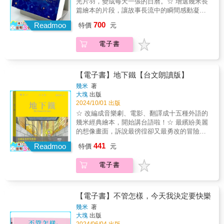
了無邊際的想像空間。
光片羽，變成每天一張的日曆。☆ 增選幾米長
2026》豐富多樣到讓人愛不釋手！
者，與其說是阿力金吉兒，毋寧更是時間。當
篇繪本的片段，讓故事長流中的瞬間感動凝結
時間在說話，原本靜靜散發香氣的新鄉土風物
成為每日的陪伴。☆ 橫式日曆編排，模擬電影
詩，無法不透露被蝕侵與變造的斑駁。有種時
700
Readmoo
特價
元
場景感。☆ 紙頁軟膠裝釘，便於撕下且不傷畫
空叫做曾經，有份預感叫做哀愁，這時才發
面。☆ 附有硬紙腳架與紙盒，便於收納。點亮
現，萬物都在說話，無法被承接的傾訴，就像
電子書
你的2025每一天《幾米年曆2025》以《月亮忘
終究失效的願，不肯輕易的人總是記得。」
記了》為視覺主題，讓出版25年來深受喜愛的
——孫梓評（作家）★「阿力金吉兒的畫總是
這本作品持續發光，點亮2025的每一天。從外
這麼繽紛、熱鬧與滿溢，充滿驚喜與細節，但
盒設計到年曆封面，還有每個月的月份頁，
【電子書】地下鐵【台文朗讀版】
是卻無損於當中的平靜。她讓每一個角色都是
《幾米年曆2025》讓最勇敢的小男孩與溫暖發
平等的，都一樣重要，一樣說著故事。這是一
幾米
著
光的月亮，帶著《月亮忘記了》25年來的美好
本匯聚了童年，更匯聚了台灣文化與情感的作
大塊
出版
回憶，獨挑最新年曆的大樑。過往的幾米年曆
品。」——夏夏（作家）
2024/10/01 出版
多挑選短篇作品裡的單篇來設計日曆頁面。
☆ 改編成音樂劇、電影、翻譯成十五種外語的
《幾米年曆2025》以長篇繪本《月亮忘記了》
幾米經典繪本，開始講台語啦！☆ 最繽紛美麗
為主要概念，增加過往較少在年曆中登場的長
的想像畫面，訴說最徬徨卻又最勇改的冒險旅
篇繪本畫面，因此便將年曆設計由直式變為橫
程。☆ 知名作家賴香吟翻譯成台文，王桂蘭老
441
式，像是寬大的電影銀幕，可以表現長篇故事
Readmoo
特價
元
師審定。☆ 特別收錄：台語朗讀線上聽。 美麗
裡的電影感，讓幾米長篇繪本的橫向跨頁圖像
而勇敢的旅途，最繽紛的《地下鐵》說台語
更漂亮地呈現，也增加收錄長篇繪本中的名場
電子書
了！天使在地下鐵入口跟我說再見的那一年，
面的篇幅。《月亮忘記了》、《向左走・向右
我漸漸看不見了。十五歲生日的秋天早晨，窗
走》、《忽遠忽近》、《幸運兒》、《藍石
外下著毛毛雨，我餵好我的貓。六點零五分，
頭》、《微笑的魚》、《森林內的祕密》、
我走進地下鐵。《地下鐵》是幾米最知名、最
【電子書】不管怎樣，今天我決定要快樂
《多謝你毛毛兔仔，這个下晡真好耍》等長篇
受歡迎的經典繪本之一，描述一位盲女，鼓勵
幾米
著
故事的主角，逐一在《幾米年曆2025》裡豋
自己走進地下鐵去探索廣大世界的勇敢故事。
大塊
出版
場，當然一些經典短篇故事《擁抱》、《我的
因為看不見，所以想像力讓她的世界更加繽
2024/06/04 出版