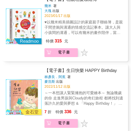
喜。每個月的起始頁採用幾米未收錄在《我不
大人們最開始都是小孩的超級英雄，大人們無
重新回到童年的力量。那也是我的心聲，青春
幾米
著
是完美小孩》系列作品，讓讀者看到小完美在
所不能，大人們可以完成一切小孩無法完成
不再，童年的記憶是我們唯一的慰藉。」
大塊
出版
大頭照之外的生活點滴。週間與週末的日期有
的。到了某一天，小孩突然發現，事實不是他
&mdash;&mdash;幾米
2023/01/17 出版
顏色區隔，每一天都附有農曆日期，國定假日
所想像的那樣，大人跟小孩一樣脆弱，大人跟
♥以幾米精美插圖設計的家庭親子聯絡簿，是親
則有特別標示恭喜大家要放假囉。 日曆頁面全
小孩一樣需要被保護，大人跟小孩一樣需要被
子間塗鴉與溝通的情感交流記事本。讓大人與
彩精印，以軟平膠裝便於撕下每日日曆頁面不
好好安頓。隨著各種科技發展，小孩驚奇地發
小孩間的溝通，可以有幾米的畫作陪伴，當作
傷畫作本身。附有硬紙卡腳架，便於將日曆置
現，許多小孩自然而然學會的新事物，大人們
柔情與可愛的潤滑，使溝通順暢。♥可愛的聯絡
放於喜愛之處。全套以細緻彩印紙盒承裝，也
315
卻拒絕接受、無法學習。小孩突然變得很累，
Readmoo
特價
元
簿／手記設計，可供個人使用或親子間共同使
可用來收藏撕下的每一張日曆，妥善收藏幾米
一方面要乖乖接受大人的教誨，但同時又要當
用，當作家庭內的交換日記。♥硬殼精裝搭配收
的畫作。 2024將會是大家與小完美共度的美好
老師教大人各種新奇事物。大人學不會的時
電子書
納書盒，便於書寫、翻閱、收藏。大人們老是
的一年。 &
候，小孩又不能叫大人罰寫一百遍。不只小孩
忘了自己也是小孩長大的，常常忘了當小孩時
很累，大人也變得很累。新的科技新的歌曲新
的心情。小孩也老是以為大人們應該無所不能
的玩意不斷更新，大人使用多年的記憶體早就
地幫自己解決困難，殊不知大人會遇到更多的
【電子書】生日快樂 HAPPY Birthday
超載，所以大人下班就想要窩在沙發上發呆、
困難。大人與小孩隨時都需要溝通，但小孩與
林彥良．阿蕉
著
追劇、什麼也不做，還會很高興地跟大家炫
大人卻很難好好溝通，特別是家庭親密關係裡
麥浩斯
出版
耀，真的超級沒用啊。唉，各位親愛的小孩，
的大人小孩們。愛著對方卻說不出口，說出口
2022/11/12 出版
請原諒超級沒用的大人吧，他們只是有著大人
了又要急著掩飾。心意不能好好表達，只能用
～一本想讓人緊緊擁抱的可愛繪本～ 無論幾歲
的外形而已。大家千萬要相親相愛，將心比
種種拐來扭去的方式表達心跡。《相親相愛聯
的你 走進男孩與Cloudy的奇幻旅程 都將找到遺
心，長大超辛苦的，因為大人的心裡都還是那
絡簿》透過幾米創作的可愛畫作，設計成大人
落許久的愛與夢想 & 「Happy Birthday！」 不
個長不大的小孩啊！【編輯筆記】作品富有童
想還彼此暢所欲言的共同筆記，是家庭裡彼此
僅是一句動人祝福，標誌著屬於自己的日子，
心的幾米這次關不住身體裡的小孩，以孩子的
336
關懷照顧的聯絡簿。所有不好意思直接說出口
金石堂
7
折
特價
元
更擁有神奇的力量，年復一年， 滋養著單純又
觀點來看大人世界的各種讓人生氣、好笑，又
的，可以用畫的，可以用寫的，留下讓對方體
複雜的成長心思。 & 生日對你而言，是怎麼樣
無可奈何的狀況。感嘆這個世界彷彿顛倒過
會的線索，大人才知道小孩真正想的是什麼，
電子書
的一天呢？ & 這是一本小男孩視角的生日繪
來，大人們需要被小孩拯救，被小孩引領去面
小孩才有機會理解大人關懷的是什麼。愛要說
本， 從驚喜禮物開啟了一場生日限定的歷險；
對不斷前進的世界，小孩如同大人的超級英