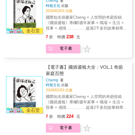
Cherng
著
的「人間怪奇圖文集錦」，更是我們每個人和
～（只要你還活在這個人世間，就注定要跟各
時報文化
出版
國插一起完成的荒謬史。《國插週報大全》是
種奇形怪狀的人類交手。）這本紀錄了人與人
2026/02/03 出版
《國插週報》專欄5年以來的精華集結，從超過
的各種災情。從令人髮指的房東與室友、出國
國際知名插畫家Cherng × 人世間的奇葩投稿
2千多則故事投稿之中，精選出5大爆笑主題，
旅行才看清真面目的雷旅伴，到那些收到會想
《國插週報》專欄5週年家事 × 職場 × 生活 ×
本本都精采絕倫：1 「奇葩家庭百態」2 「職場
直接絕交的爛禮物。看完真的會覺得，不僅職
怪事 × 感情……………超過2千多則故事精華集
腥風血雨」3 「生活奇形怪狀」4 「人間荒唐怪
金石堂
場有雷包，你的鄰居、朋友、甚至是路人都可
結……………～奇聞怪事代表作～之第2冊：
事」5 「血淚交織情感」（附 說錯話特輯）全
238
7
折
特價
元
能讓你想脫離塵俗直接出家。這本書無法幫你
「職場腥風血雨」～■ 家事 × 職場 × 生活 × 怪
系列共5冊，收錄近2千多則漫畫圖文，除了見
擋煞。但可能可以在你被氣到想攻擊對方前，
事 × 感情 奇聞怪事代表作有句話這樣說：「週
證Cherng這些年嘔心瀝血、畫到發瘋的創作心
電子書
看到這本書發現「原來這世上怪人還很多啊」
日看國師週一看國插」。《國插週報》自2020
路，是他與人世間的奇葩投稿所締結的一段良
而停止做出犯罪行為。
年創刊至今，從一個網路圖文專欄，演變成為
緣火花，也是屬於你與我之間的共同記憶，非
台灣社群網路每週一必看的「集體療癒儀
常之荒唐。資訊量過大請小心服用（？本書為
式」。各種荒誕的、爆笑的、詭異的讀者投稿
【電子書】國插週報大全：VOL.1 奇葩
《國插週報大全》第3冊：「生活奇形怪狀」～
故事，經由作者Cherng aka國插手中畫筆的巧
家庭百態
◢◢◢ VOL.3 生活奇形怪狀生活上的荒謬事已
妙轉化下，變身成一齣齣讓人看著看著就笑了
多到不可備載……………人類竟然能做出這麼
Cherng
著
的「人間怪奇圖文集錦」，更是我們每個人和
多荒唐事（既然我們都不得不參與這場演出，
時報文化
出版
國插一起完成的荒謬史。《國插週報大全》是
不如就坐在觀眾席，欣賞人們到底可以多失
2026/02/03 出版
《國插週報》專欄5年以來的精華集結，從超過
控。）這本集結了大家在生活裡的各種奇妙小
國際知名插畫家Cherng × 人世間的奇葩投稿
2千多則故事投稿之中，精選出5大爆笑主題，
故事。從大眾運輸上的奇人異事、網購踩雷的
《國插週報》專欄5週年家事 × 職場 × 生活 ×
本本都精采絕倫：1 「奇葩家庭百態」2 「職場
崩潰瞬間，到被自己笨到嚇到的蠢事。看完你
怪事 × 感情……………超過2千多則故事精華集
腥風血雨」3 「生活奇形怪狀」4 「人間荒唐怪
金石堂
會發現，人類為了省錢或變漂亮，竟然能做出
結……………～奇聞怪事代表作～之第1冊：
事」5 「血淚交織情感」（附 說錯話特輯）全
224
7
折
特價
元
這麼多荒唐事。這本書無法提升你的生活品
「奇葩家庭百態」～■ 家事 × 職場 × 生活 × 怪
系列共5冊，收錄近2千多則漫畫圖文，除了見
質，但希望在你覺得人生卡關、水逆不斷時，
事 × 感情 奇聞怪事代表作有句話這樣說：「週
證Cherng這些年嘔心瀝血、畫到發瘋的創作心
電子書
翻翻這些古怪事蹟可得到一點精神救贖。
日看國師週一看國插」。《國插週報》自2020
路，是他與人世間的奇葩投稿所締結的一段良
年創刊至今，從一個網路圖文專欄，演變成為