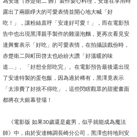
為安達（赤楚衛二 飾）製作愛心料理，安達在享用時
露出了兩眼睜大的可愛表情並開心地大喊「好
吃！」，讓粉絲直呼「安達好可愛！」，而在電影預
告中也出現黑澤親手製作的雞湯泡麵，更再次看見安
達興奮表示「好吃」的可愛表情，在拍攝該戲份時，
赤楚衛二與町田啓太也紛紛大讚「好溫暖的味
道…」、「好想全部吃完」。在電影預告最後還出現
了安達特製的蛋包飯，因為過於稀有，黑澤竟表示
「太浪費了好捨不得吃」，這些閃瞎觀眾的甜蜜畫面
都將在大銀幕登場！
《電影版 如果30歲還是處男，似乎就能成為魔法
師》中，由於安達轉調長崎分公司，黑澤也特地到安