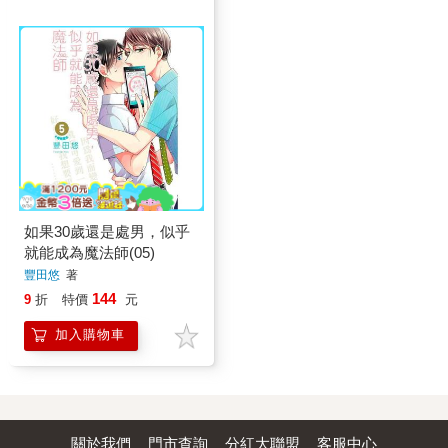
如果30歲還是處男，似乎
就能成為魔法師(05)
豐田悠
著
144
9
折
特價
元
加入購物車
關於我們
門市查詢
分紅大聯盟
客服中心