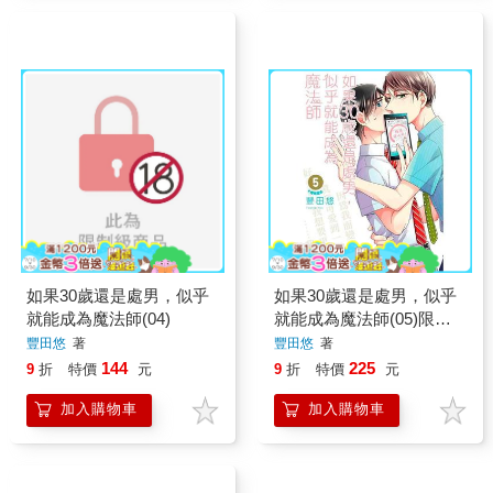
如果30歲還是處男，似乎
如果30歲還是處男，似乎
就能成為魔法師(04)
就能成為魔法師(05)限定
版
豐田悠
著
豐田悠
著
144
225
9
折
特價
元
9
折
特價
元
加入購物車
加入購物車