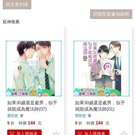
回文章列表
同類型新書熱銷榜
延伸推薦
如果30歲還是處男，似乎
如果30歲還是處男，似乎
就能成為魔法師(07)
就能成為魔法師(01)
豊田悠
著
豐田悠
著
144
144
9
折
特價
元
9
折
特價
元
加入購物車
加入購物車