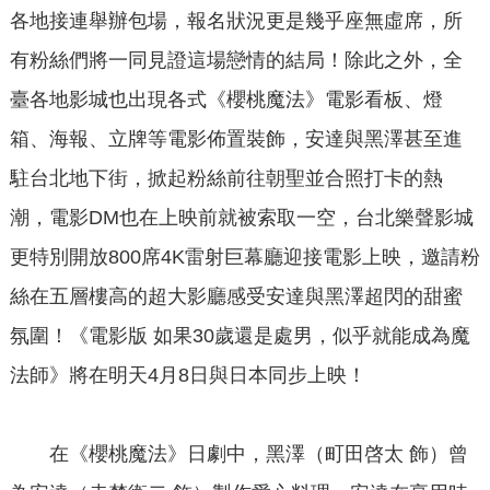
各地接連舉辦包場，報名狀況更是幾乎座無虛席，所
有粉絲們將一同見證這場戀情的結局！除此之外，全
臺各地影城也出現各式《櫻桃魔法》電影看板、燈
箱、海報、立牌等電影佈置裝飾，安達與黑澤甚至進
駐台北地下街，掀起粉絲前往朝聖並合照打卡的熱
潮，電影DM也在上映前就被索取一空，台北樂聲影城
更特別開放800席4K雷射巨幕廳迎接電影上映，邀請粉
絲在五層樓高的超大影廳感受安達與黑澤超閃的甜蜜
氛圍！《電影版 如果30歲還是處男，似乎就能成為魔
法師》將在明天4月8日與日本同步上映！
在《櫻桃魔法》日劇中，黑澤（町田啓太 飾）曾