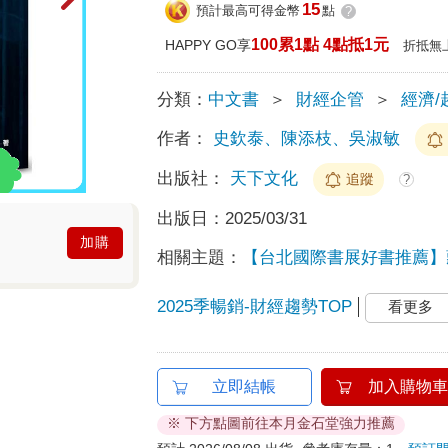
15
預計最高可得金幣
點
?
100累1點 4點抵1元
HAPPY GO享
折抵無
分類：
中文書
＞
財經企管
＞
經濟/
作者：
史欽泰、陳添枝、吳淑敏
出版社：
天下文化
追蹤
?
出版日：
2025/03/31
加購
相關主題：
【台北國際書展好書推薦】
2025季暢銷-財經趨勢TOP
看更多
立即結帳
加入購物車
※ 下方點圖前往本月金石堂強力推薦