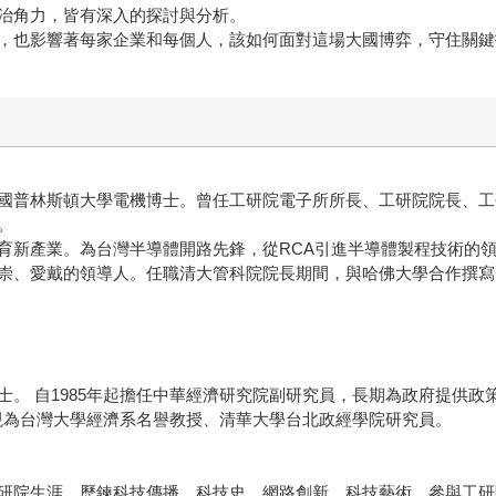
治角力，皆有深入的探討與分析。
，也影響著每家企業和每個人，該如何面對這場大國博弈，守住關鍵
國普林斯頓大學電機博士。曾任工研院電子所所長、工研院院長、工
。
育新產業。為台灣半導體開路先鋒，從RCA引進半導體製程技術的
崇、愛戴的領導人。任職清大管科院院長期間，與哈佛大學合作撰寫
。 自1985年起擔任中華經濟研究院副研究員，長期為政府提供政策
。現為台灣大學經濟系名譽教授、清華大學台北政經學院研究員。
研院生涯，歷鍊科技傳播、科技史、網路創新、科技藝術，參與工研