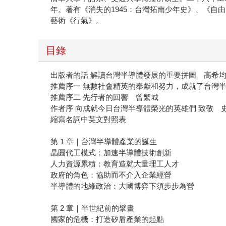
年。著有《消失的1945：台灣拓南少年史》、《自
藝術《行氣》。
目錄
出版者的話 解讀台灣半導體發展的重要拼圖 高希
推薦序一 無數社會精英的奉獻和努力，成就了台灣
推薦序二 先行者的回響 曾繁城
作者序 向成就今日台灣半導體榮光的英雄們 致敬 
縮寫名詞中英文對照表
第 1 章｜台灣半導體產業的誕生
晶圓代工模式：加速半導體技術創新
人力資源累積：教育造就大量理工人才
政府的角色：協助而不介入企業經營
半導體的地緣政治：大國博弈下須步步為營
第 2 章｜半世紀前的擘畫
國家的危機：打造矽盾產業的起點