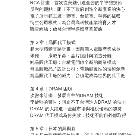
RCA 計畫：首次從美國引進全套的半導體技術
反對的觀點：阻止不了政府創造全新產業的決心
電子所示範工廠：聯電、台積電、華邦的搖籃
衍生公司模式：為台灣高科技產業培育人才
聯電經驗：啟發台灣半導體產業策略
第 3 章｜晶圓代工模式
超大型積體電路計畫：因應個人電腦產業成長
米德——康威革命：晶片設計與製造分離
純晶圓代工廠：台積電開啟全新的商業模式
無晶圓廠晶片設計公司：帶動顛覆性的技術創新
純晶圓代工廠的威力：台積電成為世界的兵工廠
第 4 章｜DRAM 困境
次微米計畫：發展自主的DRAM 技術
李健熙的警告：阻止不了台灣進入DRAM 的決心
DRAM 的大躍進：金融市場與租稅優惠的加持
DRAM 代工模式為何失敗：技術不能自外部取得
第 5 章｜日本的興與衰