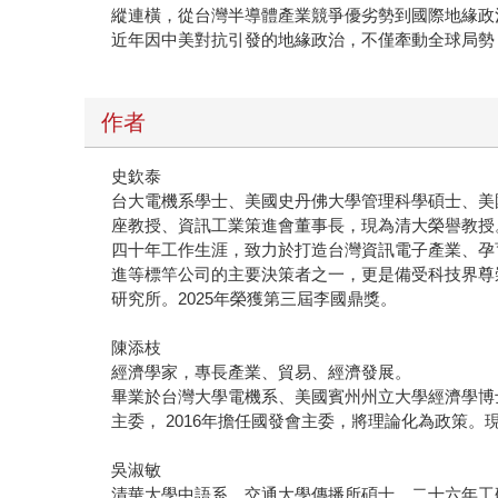
縱連橫，從台灣半導體產業競爭優劣勢到國際地緣政
近年因中美對抗引發的地緣政治，不僅牽動全球局勢
作者
史欽泰
台大電機系學士、美國史丹佛大學管理科學碩士、美
座教授、資訊工業策進會董事長，現為清大榮譽教授
四十年工作生涯，致力於打造台灣資訊電子產業、孕
進等標竿公司的主要決策者之一，更是備受科技界尊
研究所。2025年榮獲第三屆李國鼎獎。
陳添枝
經濟學家，專長產業、貿易、經濟發展。
畢業於台灣大學電機系、美國賓州州立大學經濟學博士
主委， 2016年擔任國發會主委，將理論化為政策
吳淑敏
清華大學中語系、交通大學傳播所碩士。二十六年工