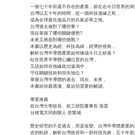
一個七十年前還不存在的產業，卻左右今日世界的局
台灣以五十年的時間，從一個科技邊緣之島，
成為全球最先進晶片的兵家必爭之地。
台灣過去做對了哪些事？
現在掌握了哪些關鍵優勢?
未來又將面對哪些挑戰？
本書以歷史為經、科技為緯，經濟的視角，
解析台灣半導體產業如何煉成今日之矽盾？
站在世界半導體心臟位置的台灣，
又該如何在地緣政治漩渦中，
守住關鍵技術和領先地位？
掌握台灣半導體的過去、現在、未來，
本書給你最透澈、最迫切需要的解讀。
專業推薦
前台灣大學校長、前工研院董事長 孫震
台積電共同創辦人 曾繁城
歷史研究的不是過去，而是改變。台灣半導體產業的
史的軌跡，解析台灣政府和一群科技先鋒，五十年前