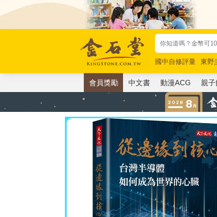
國中自修評量
東野
唯紅花綻放
奧德賽
會員獎勵
中文書
動漫ACG
親子