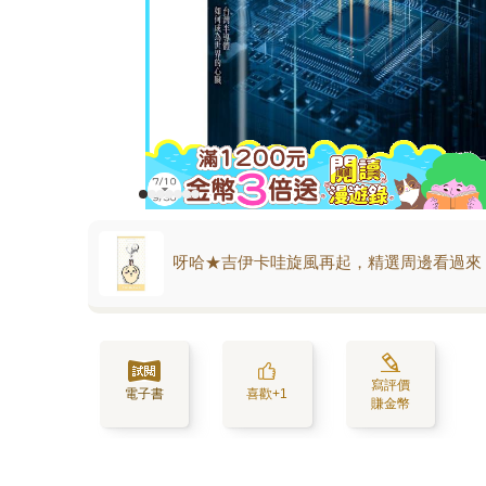
呀哈★吉伊卡哇旋風再起，精選周邊看過來
寫評價
電子書
喜歡+1
賺金幣