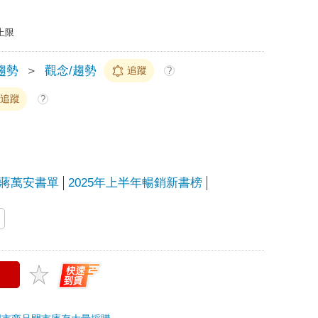
上限
趨勢
＞
觀念/趨勢
追蹤
?
追蹤
?
蔣萬安書單
2025年上半年暢銷新書榜