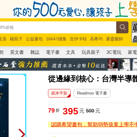
圭吾
楊双子
公益書包
16647續集
吉伊卡哇
高希均
通靈藥師
路邊攤新作
馬斯克
玩具總動員5
超慢跑
館
英文書
雜誌
電子書
文具
玩具親子
3C電玩
家
從邊緣到核心：台灣半導
紙本平裝
Readmoo 電子書
395
79
折
元
500
元
認購希望書包，幫助弱勢孩童上學不