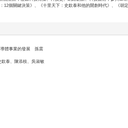
由：12個關鍵決策》、《十里天下：史欽泰和他的開創時代》、《胡
均
半導體事業的發展 孫震
史欽泰、陳添枝、吳淑敏