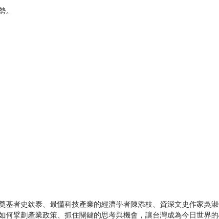
勢。
奠基者史欽泰、最懂科技產業的經濟學者陳添枝、資深文史作家吳淑
如何擘劃產業政策、抓住關鍵的思考與機會，讓台灣成為今日世界的