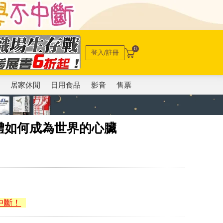
0
登入/註冊
電
居家休閒
日用食品
影音
售票
體如何成為世界的心臟
中斷！