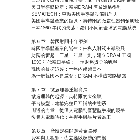
日本超大型積體電路計畫：80 年代超越美國的關鍵
美日半導體協定：韓國DRAM 產業漁翁得利
SEMATECH：重振美國半導體設備競爭力
美國半導體產業的復興：英特爾的微處理器獨領風騷
日本1990 年代的失落：錯用不同於全球的電腦系統
第 6 章｜韓國財閥十年磨劍
韓國半導體產業的誕生：由私人財閥主導發展
財閥的奮起：三星十年磨一劍，建立DRAM 王國
1990 年代韓日爭鋒：一場財務資金的戰爭
韓國的技術追趕：十年內超越日本
為什麼韓國不是威脅：DRAM 不構成戰略疑慮
第 7 章｜微處理器重塑賽局
微處理器的起源：英特爾的大金礦
平台模型：建構完整且互補的生態系
周邊的力量：從個人電腦到智慧型手機的競爭
後個人電腦時代：掌握手機晶片者為王
第 8 章｜摩爾定律開闢黃金路徑
資本與工程師：樹立難以超越的門檻