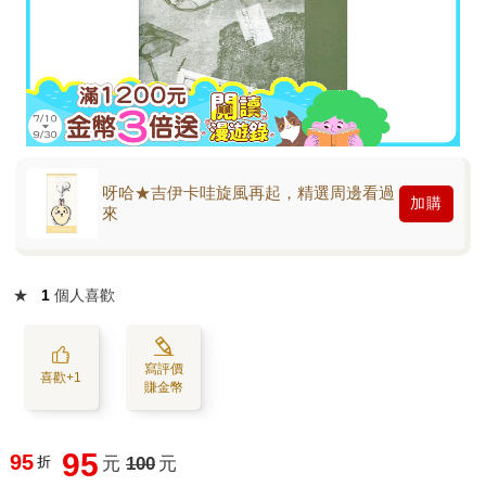
呀哈★吉伊卡哇旋風再起，精選周邊看過
加購
來
★
1
個人喜歡
寫評價
喜歡+1
賺金幣
95
95
折
元
100
元