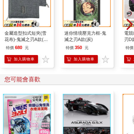
金屬造型扣式短夾(雪
迷你情境壓克力框-鬼
電競
花布)-鬼滅之刃A款(惡
滅之刃A款(炭)
刃D款
鬼滅殺)
680
350
特價
元
特價
元
特價
加入購物車
加入購物車
您可能會喜歡