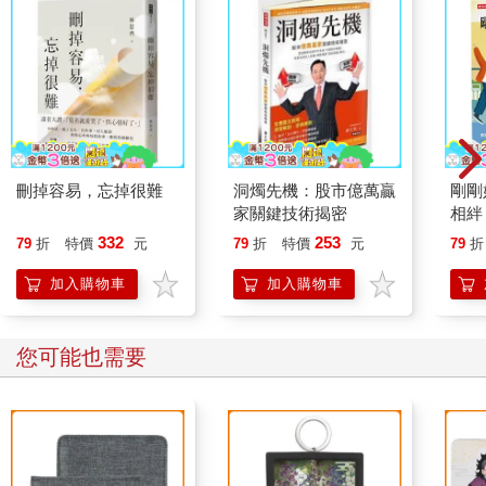
刪掉容易，忘掉很難
洞燭先機：股市億萬贏
剛剛
家關鍵技術揭密
相絆
要的
332
253
79
折
特價
元
79
折
特價
元
79
折
加入購物車
加入購物車
您可能也需要