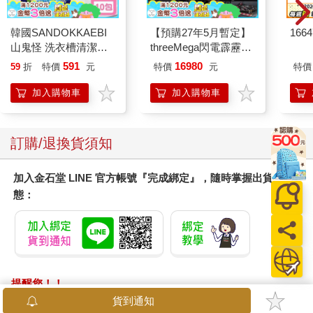
韓國SANDOKKAEBI
【預購27年5月暫定】
166
山鬼怪 洗衣槽清潔劑
threeMega閃電霹靂車
450公克-10包組
VA Hi-SPEC UNITED
591
16980
59
折
特價
元
特價
元
特價
阿斯拉 G.S.X RS
SIREN 黑色限定
加入購物車
加入購物車
訂購/退換貨須知
加入金石堂 LINE 官方帳號『完成綁定』，隨時掌握出貨動
態：
提醒您！！
金石堂及銀行均不會請您操作ATM! 如接獲電話要求您前往
貨到通知