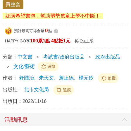
買整套
認購希望書包，幫助弱勢孩童上學不中斷！
0
預計最高可得金幣
點
?
100累1點 4點抵1元
HAPPY GO享
折抵無上限
分類：
中文書
＞
考試書/政府出版品
＞
政府出版品
＞
文化/藝術
追蹤
作者：
舒國治、朱天文、詹正德、楊元鈴
追蹤
出版社：
北市文化局
追蹤
出版日：
2022/11/16
活動訊息