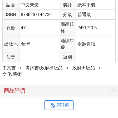
語言
中文繁體
裝訂
紙本平裝
ISBN
9786267144732
分級
普通級
商品規
頁數
47
24*12*0.5
格
適讀年
出版地
台灣
全齡適讀
齡
注音
級別
中文書
＞
考試書/政府出版品
＞
政府出版品
＞
文化/藝術
商品評價
寫評價