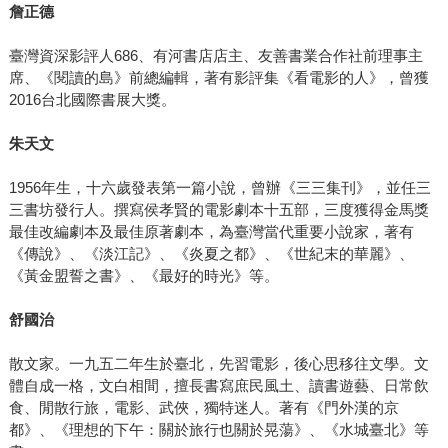
詹正德
臺灣資深影評人686、有河書店店主、友善書業合作社前理事主
席、《閱讀的島》前總編輯，著有影評集《看電影的人》，曾獲
2016台北國際書展大獎。
朱天文
1956年生，十六歲發表第一篇小說，曾辦《三三集刊》，並任三
三書坊發行人。撰寫侯孝賢的電影劇本十五部，三度獲得金馬獎
最佳改編劇本及最佳原著劇本，為臺灣當代重要小說家，著有
《傳說》、《淡江記》、《炎夏之都》、《世紀末的華麗》、
《黃金盟誓之書》、《最好的時光》等。
舒國治
散文家。一九五二年生於臺北，先習電影，後心思移往文學。文
體自成一格，文白相間，擅長書寫庶民風土、讀書遊藝、日常飲
食、閒散行旅，電影、武俠，獨特迷人。著有《門外漢的京
都》、《理想的下午：關於旅行也關於晃蕩》、《水城臺北》等