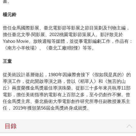
書。
楊元鈴
曾任金馬國際影展、臺北電影節等影展之節目策劃及刊物主編，
擔任臺北文學‧閱影展、2022桃園電影節策展人。影評散見於
Yahoo Movie、放映週報等媒體，並從事電影編劇工作，作品有：
《南方小羊牧場》、《臺北工廠II顫慄》等等。
王童
從美術設計基層做起，1980年因緣際會接下《假如我是真的》的
導演工作，從此開啟導演之路，曾以《稻草人》和《無言的山
丘》兩度榮獲金馬獎最佳導演殊榮。從影三十多年來共執導11部
電影，擔任美術指導的電影有上百部之多，至今仍創作不懈。曾
任金馬獎主席、臺北藝術大學電影創作研究所專任副教授兼系主
任， 2019年獲頒第56屆金馬獎終身成就獎。
目錄