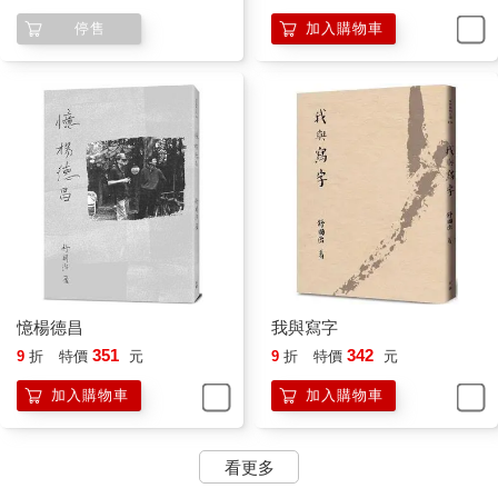
停售
加入購物車
憶楊德昌
我與寫字
351
342
9
折
特價
元
9
折
特價
元
加入購物車
加入購物車
看更多