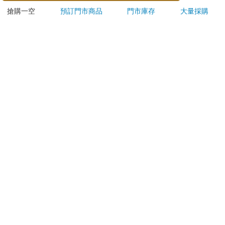
ATM提款機，請不要聽從指示，以免受騙上當！
搶購一空
預訂門市商品
門市庫存
大量採購
退換貨須知：
**提醒您，鑑賞期不等於試用期，退回商品須為全新狀態**
依據「消費者保護法」第19條及行政院消費者保護處公告之
「通訊交易解除權合理例外情事適用準則」，以下商品購買
後，除商品本身有瑕疵外，將不提供7天的猶豫期：
易於腐敗、保存期限較短或解約時即將逾期。（如：生
鮮食品）
依消費者要求所為之客製化給付。（客製化商品）
報紙、期刊或雜誌。（含MOOK、外文雜誌）
經消費者拆封之影音商品或電腦軟體。
非以有形媒介提供之數位內容或一經提供即為完成之線
上服務，經消費者事先同意始提供。（如：電子書、電
子雜誌、下載版軟體、虛擬商品…等）
已拆封之個人衛生用品。（如：內衣褲、刮鬍刀、除毛
刀…等）
若非上列種類商品，均享有到貨7天的猶豫期（含例假
日）。