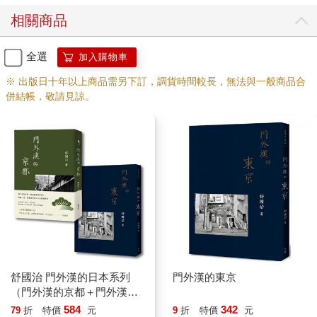
相關商品
全選
加入購物車
※ 出版日十年以上商品需另下訂，調貨時間較長，無法與一般商品合
併結帳，敬請見諒。
舒國治 門外漢的日本系列
門外漢的東京
（門外漢的京都＋門外漢的
東京）
584
342
79
折
特價
元
9
折
特價
元