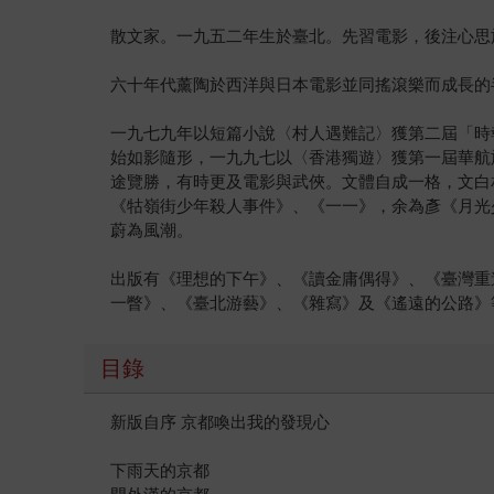
散文家。一九五二年生於臺北。先習電影，後注心思
六十年代薰陶於西洋與日本電影並同搖滾樂而成長的
一九七九年以短篇小說〈村人遇難記〉獲第二屆「時
始如影隨形，一九九七以〈香港獨遊〉獲第一屆華航
途覽勝，有時更及電影與武俠。文體自成一格，文白
《牯嶺街少年殺人事件》、《一一》，余為彥《月光
蔚為風潮。
出版有《理想的下午》、《讀金庸偶得》、《臺灣重
一瞥》、《臺北游藝》、《雜寫》及《遙遠的公路》
目錄
新版自序 京都喚出我的發現心
下雨天的京都