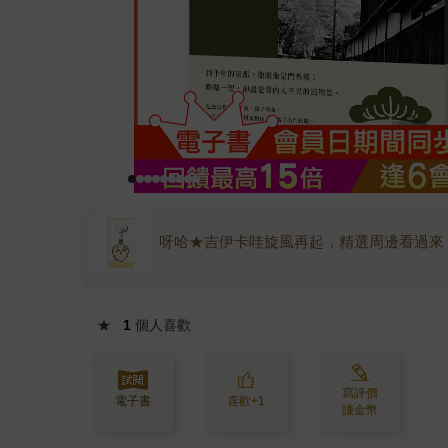
呀哈★吉伊卡哇旋風再起，精選周邊看過來
★
1
個人喜歡
寫評價
電子書
喜歡+1
賺金幣