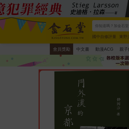
國中自修評量
東野
唯紅花綻放
奧德賽
會員獎勵
中文書
動漫ACG
親子