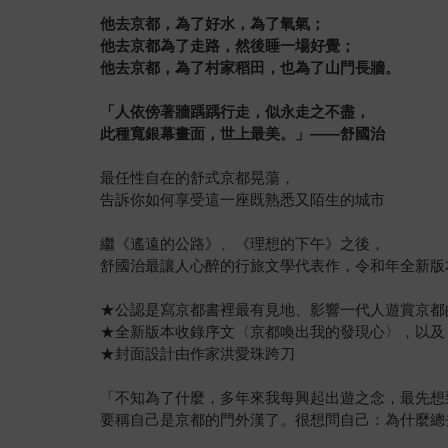
他去京都，為了好水，為了氧氣；
他去京都為了走路，然後睡一場好覺；
他去京都，為了村家稻田，也為了山門長牆。
「人依傍著牆踽踽行走，似永走之不盡，
此種寬銀幕畫面，世上最美。」——舒國治
最任性自在的舒式京都晃蕩，
告訴你如何享受這一座既熟悉又陌生的城市
繼《遙遠的公路》、《理想的下午》之後，
舒國治最讓人心醉的行旅文學代表作，令和年全新版
★公認是寫京都書裡最有見地、影響一代人遊賞京都
★全新版本收錄序文〈京都喚出我的發現心〉，以及
★封面設計由作家洪愛珠跨刀
「不知為了什麼，多年來我每興起出遊之念，最先想
要稱自己是京都的門外漢了。很想問自己：為什麼總