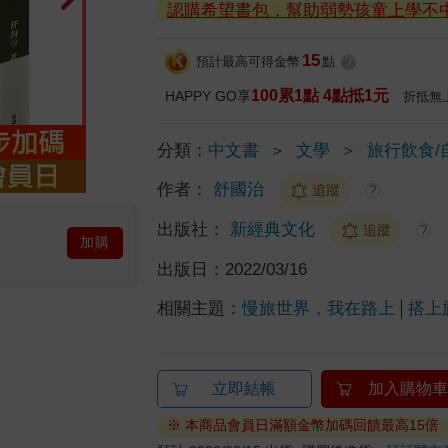
認購希望書包，幫助弱勢孩童上學不
15
預計最高可得金幣
點
?
100累1點 4點抵1元
HAPPY GO享
折抵無
分類：
中文書
＞
文學
＞
旅行飲食/
作者：
舒國治
追蹤
?
出版社：
新經典文化
追蹤
?
加購
出版日：
2022/03/16
相關主題：
慢旅世界，我在路上
搭上
立即結帳
加入購物車
※ 本商品會員日滿額金幣加碼回饋最高15倍