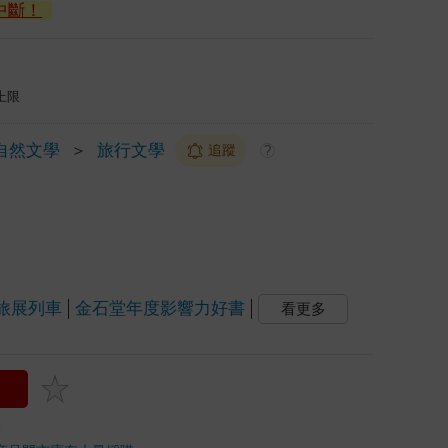
中斷！
上限
自然文學
＞
旅行文學
追蹤
?
旅展列車
金石堂年度影響力好書
看更多