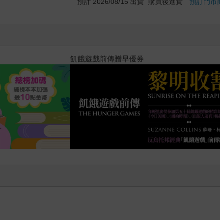
預計 2026/08/15 出貨
購買後進貨
預訂門市
十字殺手【艾迪．弗林系列 前傳