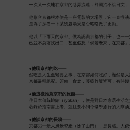
一次又一次地在京都的巷弄流連，舒國治不諳日文，
他形容京都根本便是一座電影的大場景，它一直搬演
是為了探看一下某幾處場景是否略略做了更動。
他以「下雨天的京都」做為認識京都的引子，也一一
己並不急著找出口，甚至假想「倘若老來，在京都」
---
●
他聊京都的吃——
然吃是人生至緊要之事，在京都如何吃好，顯然是大
京都最稱絕配。須備一食盒，藤籃竹簍皆可，有時幾
●
他這樣推薦京都的旅館——
住日本傳統旅館（ryokan），便是對日本家居生
著錄於指南書上者。並且要小到令修學旅行的大隊湧
●
他談京都的長牆——
京都另一最大風景資產（除了山門），是長牆。人依