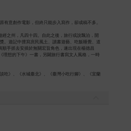
原有意創作電影，但終只能步入寫作，卻成稿不多。
遊經之州，凡四十四。自此之後，旅行或說飄泊，開
獎。遊記中擅寫庶民風土、讀書遊藝、吃飯睡覺、道
演順手抓去安插於無關宏旨角色，遂出現在楊德昌
以《理想的下午》一書，另闢旅行書寫文人風格，一時
談吃》、《水城臺北》、《臺灣小吃行腳》、《宜蘭