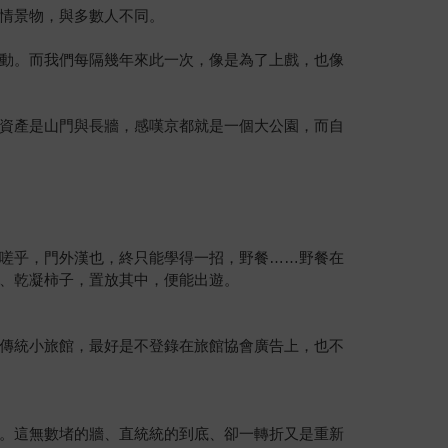
情景物，與多數人不同。
動。而我們每隔幾年來此一次，像是為了上戲，也像
資產是山門與長牆，感嘆京都就是一個大公園，而自
嗟乎，門外漢也，終只能學得一招，野餐……野餐在
、乾凝柿子，置放其中，便能出遊。
的傳統小旅館，最好是不登錄在旅館協會廣告上，也不
。這無數堵的牆、直統統的到底、卻一轉折又是重新