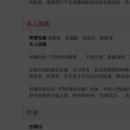
的無盡，便教西方千百雄麗城鎮無法與京都頑頡，也
名人推薦
齊聲推薦
洪愛珠、黃威融、張瑞芬、劉梓潔
名人推薦
舒國治的「門外漢式觀看」，不僅京都，隨處適用。
京都古城的旅店長牆、名川美寺，甚至閭巷間的柿果
即是美」的美學。文字是文言白話的混搭風，雅俗相
舒國治先生的《門外漢的京都》出版，年輕人們紛紛
舒哥的著作出版之前，即有張A4的「京都玩法」，
作者
舒國治