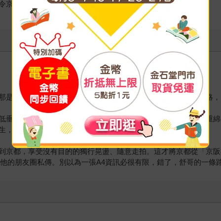
令京都在氣氛上堪稱舉世最獨一無二的城市。
那是以外部之眼，駐足而不投以濃情。老道之處，在於得輪廓的略，
低垂，松枝斜倚，在他筆下無不風情獨具，歷歷如繪。他捨棄厚重綿
生，老神在在。——
張瑞芬
到京都，享受沒有目的的獨行晃盪、隨意走拍。這才將京都從「京阪
在他的朋友圈私傳。別以為一張A4資訊必很有限，錯了，舒哥的一條