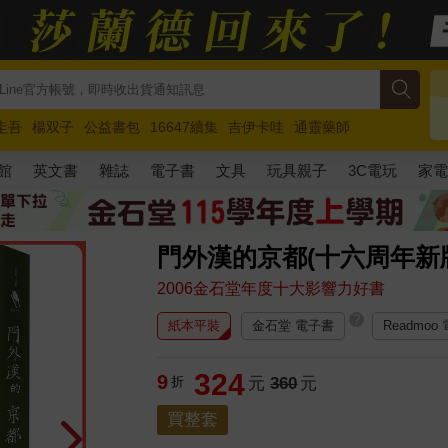
圭吾
楊双子
公益書包
16647續集
吉伊卡哇
通靈藥師
路邊攤新作
馬斯克
玩具總動員5
超慢跑
館
英文書
雜誌
電子書
文具
玩具親子
3C電玩
家
門外漢的京都(十六周年新
2006金石堂年度十大影響力好書
?
紙本平裝
金石堂 電子書
Readmoo
324
9
折
元
360
元
買整套