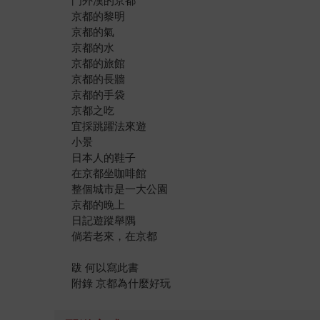
門外漢的京都
京都的黎明
京都的氣
京都的水
京都的旅館
京都的長牆
京都的手袋
京都之吃
宜採跳躍法來遊
小景
日本人的鞋子
在京都坐咖啡館
整個城市是一大公園
京都的晚上
日記遊蹤舉隅
倘若老來，在京都
跋 何以寫此書
附錄 京都為什麼好玩