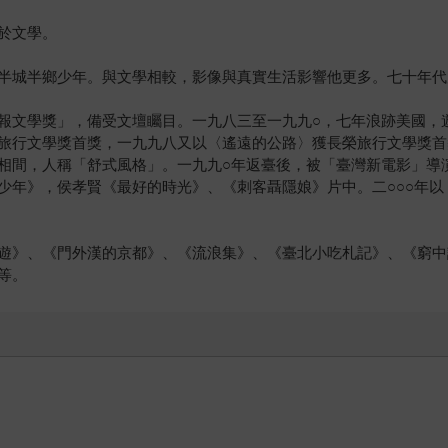
於文學。
半城半鄉少年。與文學相較，影像與真實生活影響他更多。七十年代
報文學獎」，備受文壇矚目。一九八三至一九九○，七年浪跡美國，
旅行文學獎首獎，一九九八又以〈遙遠的公路〉獲長榮旅行文學獎首
相間，人稱「舒式風格」。一九九○年返臺後，被「臺灣新電影」導
少年》，侯孝賢《最好的時光》、《刺客聶隱娘》片中。二○○○年
遊》、《門外漢的京都》、《流浪集》、《臺北小吃札記》、《窮中
等。