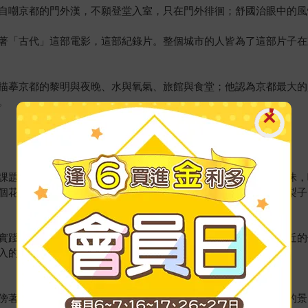
自嘲京都的門外漢，不願登堂入室，只在門外徘徊；舒國治眼中的風
著「古代」這部電影，這部紀錄片。整個城市的人皆為了這部片子在
描摹京都的黎明與夜晚、水與氧氣、旅館與食堂；他認為京都最大的
。
課題，十多年來我在此胡遊多次，竊想一逕不得京都吃之個中三昧，
個花捲、一塊火腿、一塊牛油、馬鈴薯與蛋沙拉，再些許蘋果、梨子
活之實踐。而此實踐，往往便是享受。近年我多半下榻京都火車站附近
入的中學生也不可能住得進來。
傍著它踽踽行走，似永走之不盡，此種寬銀幕畫面，是世上最美的景