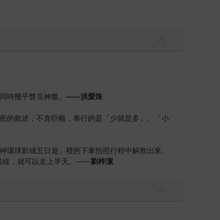
同時幾乎瞥見神髓。
——洪愛珠
密的敘述，不貪巨幅，奉行的是「少就是多」、「小
神環球影城五日遊」裡的下車拍照行程中解救出來。
路線，就可以走上半天。——
劉梓潔