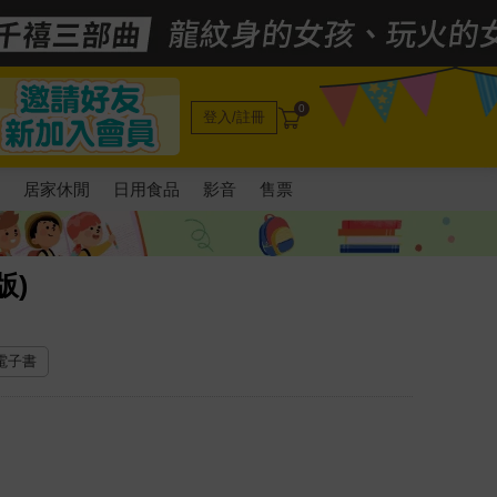
0
登入/註冊
電
居家休閒
日用食品
影音
售票
版)
 電子書