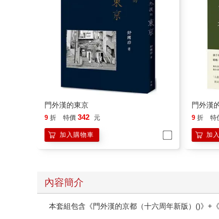
門外漢的東京
門外漢的
342
9
折
特價
元
9
折
特
加入購物車
加
內容簡介
本套組包含《門外漢的京都（十六周年新版）()》+《