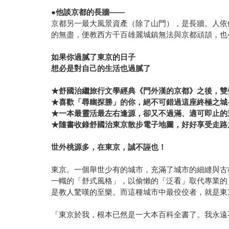
●
他談京都的長牆——
京都另一最大風景資產（除了山門），是長牆。人依
的無盡，便教西方千百雄麗城鎮無法與京都頑頡，也
如果你過膩了東京的日子
想必是對自己的生活也過膩了
★舒國治繼旅行文學經典《門外漢的京都》之後，雙
★喜歡「尋幽探勝」的你，絕不可錯過這座終極之城
★一本最靈活最左右逢源，卻又不過滿、適可即止的
★隨書收錄舒國治東京散步電子地圖，好好享受走路
世外桃源多，在東京，誠不誣也！
東京。一個舉世少有的城市，充滿了城市的細縫與古
一幟的「舒式風格」，以偷懶的「泛看」取代專業的
是教人驚嘆的至樂。而這種城市中最佼佼者，就是東
「東京於我，根本已然是一大本百科全書了。我永遠