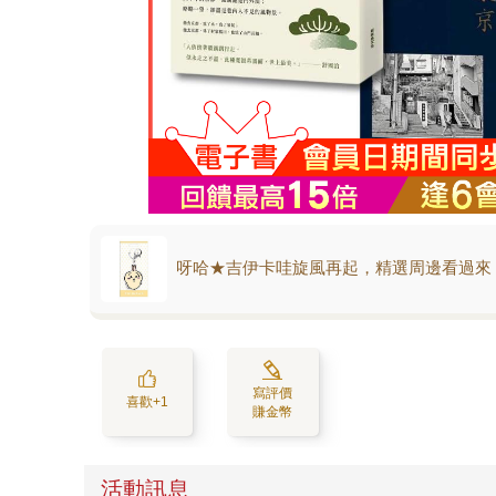
呀哈★吉伊卡哇旋風再起，精選周邊看過來
寫評價
喜歡+1
賺金幣
活動訊息