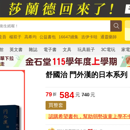
圭吾
楊双子
高希均
公益書包
16647續集
吉伊卡哇
通靈藥師
路邊攤新作
馬斯克
玩具總動員5
超慢跑
館
英文書
雜誌
電子書
文具
玩具親子
3C電玩
家
舒國治 門外漢的日本系
584
79
折
元
740
元
買整套
認購希望書包，幫助弱勢孩童上學不