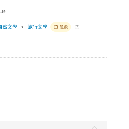
上限
自然文學
＞
旅行文學
追蹤
?