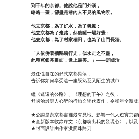
到千年的京都。他說他是門外漢，
略略一望，卻盡是巷內人不見的風物景。
他去京都，為了好水，為了氧氣；
他去京都為了走路，然後睡一場好覺；
他去京都，為了村家稻田，也為了山門長牆。
「人依傍著牆踽踽行走，似永走之不盡，
此種寬銀幕畫面，世上最美。」——舒國治
最任性自在的舒式京都晃蕩，
告訴你如何享受這一座既熟悉又陌生的城市
繼《遙遠的公路》、《理想的下午》之後，
舒國治最讓人心醉的行旅文學代表作，令和年全新版
★公認是寫京都書裡最有見地、影響一代人遊賞京都
★全新版本收錄序文〈京都喚出我的發現心〉，以及
★封面設計由作家洪愛珠跨刀