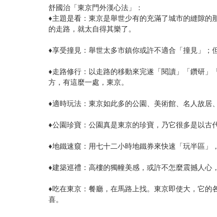
舒國治「東京門外漢心法」：
♦主題是看：東京是舉世少有的充滿了城市的縫隙的
的走路，就太自得其樂了。
♦享受撞見：舉世太多市鎮你或許不適合「撞見」；
♦走路修行：以走路的移動來完遂「閱讀」「鑽研」「
方，有這麼一處，東京。
♦適時玩法：東京如此多的公園、美術館、名人故居
♦公園珍寶：公園真是東京的珍寶，乃它很多是以古
♦地鐵速窺：用七十二小時地鐵券來快速「玩半區」
♦建築巡禮：高樓的獨幢美感，或許不怎麼震撼人心
♦吃在東京：餐廳，在馬路上找。東京即使大，它的
喜。