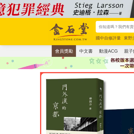
國中自修評量
東野
唯紅花綻放
奧德賽
會員獎勵
中文書
動漫ACG
親子