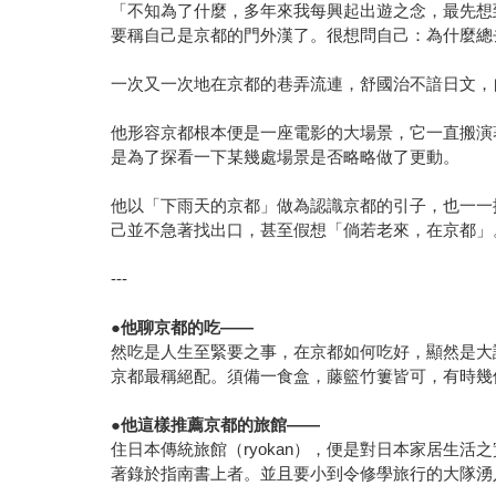
「不知為了什麼，多年來我每興起出遊之念，最先想
要稱自己是京都的門外漢了。很想問自己：為什麼總
一次又一次地在京都的巷弄流連，舒國治不諳日文，
他形容京都根本便是一座電影的大場景，它一直搬演
是為了探看一下某幾處場景是否略略做了更動。
他以「下雨天的京都」做為認識京都的引子，也一一
己並不急著找出口，甚至假想「倘若老來，在京都」
---
●
他聊京都的吃——
然吃是人生至緊要之事，在京都如何吃好，顯然是大
京都最稱絕配。須備一食盒，藤籃竹簍皆可，有時幾
●
他這樣推薦京都的旅館——
住日本傳統旅館（ryokan），便是對日本家居生
著錄於指南書上者。並且要小到令修學旅行的大隊湧