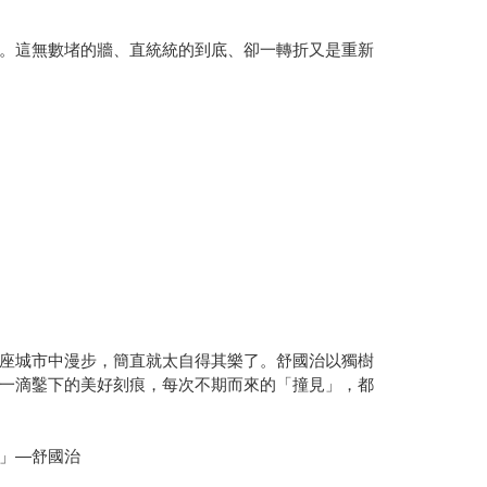
。這無數堵的牆、直統統的到底、卻一轉折又是重新
座城市中漫步，簡直就太自得其樂了。舒國治以獨樹
一滴鑿下的美好刻痕，每次不期而來的「撞見」，都
」—舒國治