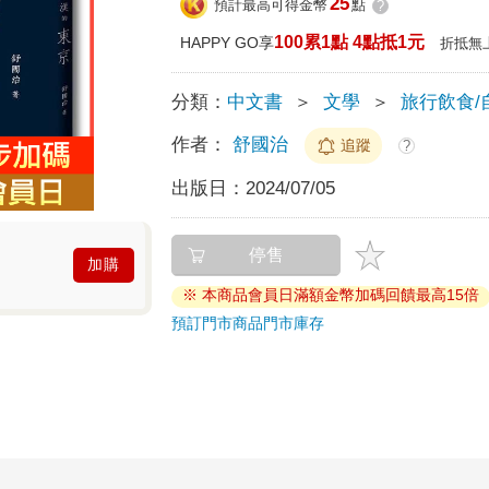
25
預計最高可得金幣
點
?
100累1點 4點抵1元
HAPPY GO享
折抵無
分類：
中文書
＞
文學
＞
旅行飲食/
作者：
舒國治
追蹤
?
出版日：
2024/07/05
停售
加購
※ 本商品會員日滿額金幣加碼回饋最高15倍
預訂門市商品
門市庫存