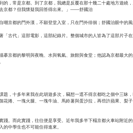
到的，常是京都。到了京都，我總是反覆在那十幾二十處地方遊繞，
去京都？但我懷疑我回答得出來。」——舒國治
自嘲京都的門外漢，不願登堂入室，只在門外徘徊；舒國治眼中的風
著「古代」這部電影，這部紀錄片。整個城市的人皆為了這部片子在
描摹京都的黎明與夜晚、水與氧氣、旅館與食堂；他認為京都最大的
。
課題，十多年來我在此胡遊多次，竊想一逕不得京都吃之個中三昧，
個花捲、一塊火腿、一塊牛油、馬鈴薯與蛋沙拉，再些許蘋果、梨子
活之實踐。而此實踐，往往便是享受。近年我多半下榻京都火車站附近
入的中學生也不可能住得進來。