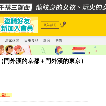
0
登入/註冊
電
居家休閒
日用食品
影音
售票
列（門外漢的京都＋門外漢的東京）
中斷！