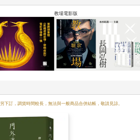
十字殺手【艾迪．弗林系列 前傳
需另下訂，調貨時間較長，無法與一般商品合併結帳，敬請見諒。