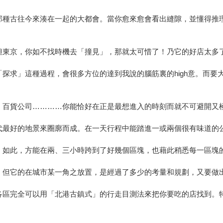
那種古往今來湊在一起的大都會。當你愈來愈會看出縫隙，並懂得推
但東京，你如不找時機去「撞見」，那就太可惜了！乃它的好店太多
探求」這種過程，會很多方位的達到我說的腦筋裏的high意。而
、百貨公司…………你能恰好在正是最想進入的時刻而就不可避開又
代最好的地景來圈廓而成。在一天行程中能踏進一或兩個很有味道的
，如此，方能在兩、三小時跨到了好幾個區塊，也藉此稍悉每一區塊
，但它的在城市某一角之放置，是經過了多少的考量和規劃，又要做
各區完全可以用「北港古鎮式」的行走目測法來把你要吃的店找到。