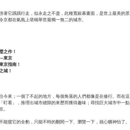
傍著它踽踽行走，似永走之不盡，此種寬銀幕畫面，是世上最美的景
令京都在氣氛上堪稱舉世最獨一無二的城市。
璧之作！
—東京
東京指南！
之城！
往今來；一個了不起的地方，每個角落的人們都像是在修行。而在這
「盯看」，推理出城市縫隙的來歷而獲得趣味；尋找巨大城市中一點
京。
不能窺它的全豹，只能不時的翻閱一下、瀏覽一下，就心曠神怡了。