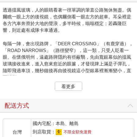
透過擋風玻璃，人的眼睛看著一徑單調的筆直公路無休無盡。偶
爾瞧一眼上方的後視鏡，也偶爾側看一眼左方的超車。耳朵裡是
各方汽車奔滑於大地的聲浪，多半時候，嗡嗡穩定；若轟隆巨
響，則近處有成隊卡車通過。
每隔一陣，會出現路牌，「DEER CROSSING」（有鹿穿過），
「ROAD NARROWS」（路徑變窄），這一類，只受人眨看一
眼。在懷俄明州，遠處路牌隱約有些蔽翳，先由寬銀幕似的擋風
玻璃接收進來，進入愈來愈近的眼簾，才發現牌上滿是子彈孔，
隨即飛過車頂，幾秒鐘後再由後視鏡這小型銀幕裡漸漸變小，直
至消逝。
看更多
在猶他州原野看到的彩虹大到令人激動，完美的半圓，虹柱直插
入地裡。大自然對驅車者偶一的酬賞。四十號州際公路近德州
Amarillo路旁，十輛各年份的凱迪拉克車排成一列頭朝下，也斜插
配送方式
在地裡，當然，也是為了博驅車者匆匆一覷。
國內宅配：本島、離島
當午後大雨下得你整個人在車上這隨時推移卻又全然不知移動了
多少的小小空間完全被籠鎖的灰暗摸索而行幾小時後，人的思緒
到店取貨：
台灣
不限金額免運費