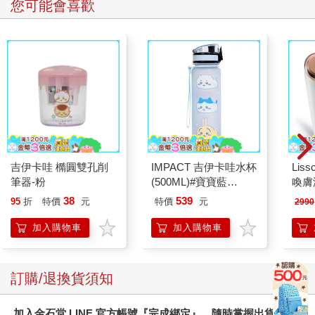
您可能會喜歡
吉伊卡哇 橢圓雙孔削
IMPACT 吉伊卡哇水杯
Liss
筆器-粉
(500ML)#寶寶藍
喚膚
IMCHB01LB
儀
38
539
95
折
特價
元
特價
元
2990
加入購物車
加入購物車
訂購/退換貨須知
加入金石堂 LINE 官方帳號『完成綁定』，隨時掌握出貨動