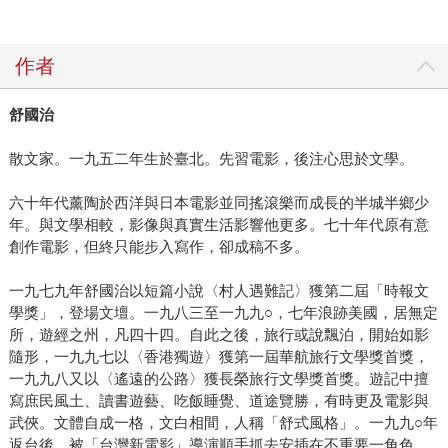
作者
舒國治
散文家。一九五二年生於臺北。先習電影，後注心思於文學。
六十年代薰陶於西洋與日本電影並同搖滾樂而成長的半城半鄉少
年。與文學相較，影像與真實生活影響他更多。七十年代原有意
創作電影，但終只能步入寫作，卻成稿不多。
一九七九年舒國治以短篇小說〈村人遇難記〉獲第二屆「時報文
學獎」，登場文壇。一九八三至一九九○，七年浪跡美國，居無定
所，遊經之州，凡四十四。自此之後，旅行或說飄泊，開始如影
隨形，一九九七以〈香港獨遊〉獲第一屆華航旅行文學獎首獎，
一九九八又以〈遙遠的公路〉獲長榮旅行文學獎首獎。遊記中擅
寫庶民風土、讀書遊藝、吃飯睡覺、道途覽勝，有時更及電影與
武俠。文體自成一格，文白相間，人稱「舒式風格」。一九九○年
返台後，被「台灣新電影」導演順手抓去安插在不重要一角色，