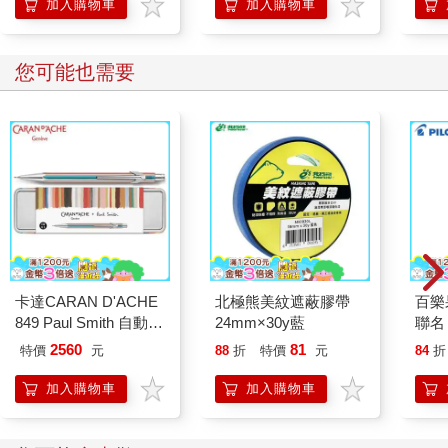
加入購物車
加入購物車
我在路上已然太久，抵達一個地點，接著又離開它，下一處究竟
是哪裡。(未完)
您可能也需要
卡達CARAN D'ACHE
北極熊美紋遮蔽膠帶
百樂果
849 Paul Smith 自動鉛
24mm×30y藍
聯名
筆 ED.5 條紋銀
2560
81
特價
元
88
折
特價
元
84
折
加入購物車
加入購物車