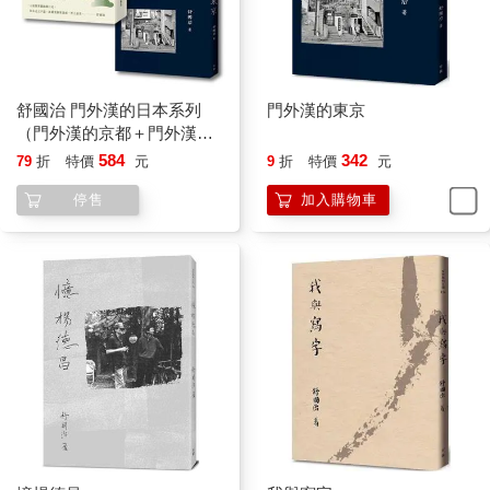
然音樂聲呐喊聲大作，並且強光四射，原來是週六夜青少年正在
「游車河」（cruising）。
夜晚，有時提供一種極其簡約、空寂的開車氛圍，車燈投射所
及，是為公路，其餘兩旁皆成為想像，你永遠不確知它是什麼。
舒國治 門外漢的日本系列
門外漢的東京
這種氛圍持續一陣子後，人的心思有一種清澈，如同整個大地皆
（門外漢的京都＋門外漢的
開放給你，開放給無邊際的遐思。有些毫不相干的人生往事或是
東京）
584
342
79
折
特價
元
9
折
特價
元
毫無來由的幻想在這空隙送了出來。美國之夜，遼遼的遠古曠
停售
加入購物車
野。當清晨五點進入吐桑（Tucson, Arizona）或聖塔非（Santa
Fe, New Mexico）這樣的高原古城，空蕩蕩的，如同你是亙古第
一個來到這城的人，這是非常奇妙的感覺。
千山萬嶺驅車，當要風塵僕僕抵達一地，這一地，最好不是大
城，像紐約。紐約太像終點。你進入紐約，像是之後不該再去哪
裡；倘若還要登程，那麼在MacDougal街或Bleecker街的咖啡店
我會坐不住，只想買一杯Dunkin Donuts的紙杯咖啡帶走。
小鎮小村，方是美國的本色。小鎮小村也正好是汽車緩緩穿巡、
悄然輕聲走過、粗看一眼的最佳尺寸。通往法院廣場
（courthouse square）的鎮上主街，不管它原本就叫Main