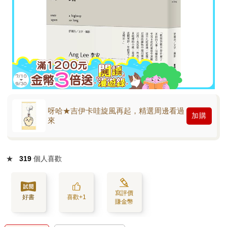
呀哈★吉伊卡哇旋風再起，精選周邊看過
加購
來
★
319
個人喜歡
寫評價
好書
喜歡+1
賺金幣