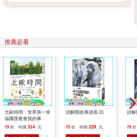
的左近熟悉。
有時一段筆直長路，全無阻隔，大平原（he Great Plains，如愛
荷華，內布拉斯加，南達科打）上的風呼呼的吹，使我的車行顯
得逆滯。為了節省一些車力，遂鑽進一排貨櫃車的後面，讓前車
的巨型身體替我遮擋風速。當前行的五、六輛貨櫃車皆要超越另
推薦必看
一部慢速車——如一輛老夫婦駕駛的露營車（RV）——時，你會
看到每一輛貨櫃皆會先打上好一陣左方向燈，接著很方正的、很
遲鈍的、很不慌不忙的進入內車道，超過了那輛慢車，再打上一
陣右方向燈，再進入外車道。就這樣，一輛完成，另一輛也完全
如此，接著第三輛、第四輛、第五輛，然後是我，我於是也不自
禁的很方正的、很不慌不忙的，打燈、換道、超前、再打燈、然
後換回原道。完成換道後，我聽到前行的貨櫃車響了兩下喇叭，
又看到駕駛的左手伸出在左後視鏡前比了一比，像是說：「Good
job！」我感到有一絲受寵若驚；他們竟然把我列入車隊中的一
員。
北歐時間：世界第一幸
請解開故事謎底 01
請解
再美好的相聚，也有賦離的一刻。這樣的途程持續兩三個小時，
福國度教會我的事
終於他們要撤離了。這時我前面的貨櫃車又很早打起右燈，並且
314
229
79
折
特價
元
79
折
特價
元
79
折
在轉出時，按了兩聲喇叭，如同道別；我立然加上一點速度，與
他們平行一段，也按了兩聲喇叭，做為道別，以及，道謝。