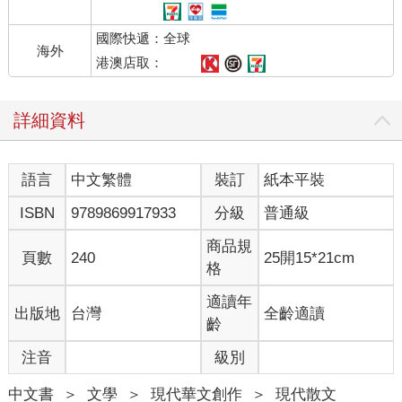
被沖滌得空然單淨。幾十分鐘後，雨停了，發現自己竟身處蒙塔
拿龐然大山之中，那份壯闊雄奇，與各處山棱後透來的黃澄澄光
國際快遞：全球
芒，令你心搖神奪，令你覺得應該找點什麼來喟歎它。這種景
海外
光，我突然有衝動想要對著遠山抽一根煙。那年，我已戒了好一
港澳店取：
陣子煙了。
詳細資料
八百里後，或是十二天後，往往到了另一片截然不同的境地。距
離，或是時間，都能把你帶到那裡。景也變成風化地台了，植物
也粗澀了，甚至公路上被碾死的動物也不同了。
語言
中文繁體
裝訂
紙本平裝
空荒與奇景，來了又走了。只是無休無盡的過眼而已。過多的空
ISBN
9789869917933
分級
普通級
荒挾帶著偶一的奇景，是為公路長途的恆有韻律，亦譬似人生萬
事的一徑史實。當停止下來，回頭看去，空空莽莽，惟有留下里
商品規
頁數
240
25開15*21cm
程表上累積的幾千里幾萬里。
格
西行，每天總有一段時光，眼睛必須直對夕陽，教人難耐。然日
適讀年
出版地
台灣
全齡適讀
薄崦嵫的公路及山野，又最令人有一股不可言說之「西部的呼
齡
喚」。此刻的光暈及氣溫教人癱軟，慫恿人想要回家，雖然我沒
注音
級別
有家。我想找一個城鎮去進入。這個城鎮最好自山崗上已能俯見
它的燈火。
中文書
＞
文學
＞
現代華文創作
＞
現代散文