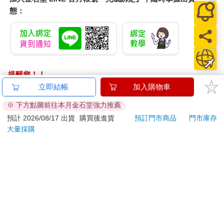
態：
提醒您！！
金石堂及銀行均不會請您操作ATM! 如接獲電話要求您前往
立即結帳
加入購物車
ATM提款機，請不要聽從指示，以免受騙上當！
※ 下方點圖前往本月金石堂強力推薦
退換貨須知：
預計 2026/08/17 出貨
購買後進貨
預訂門市商品
門市庫存
大量採購
**提醒您，鑑賞期不等於試用期，退回商品須為全新狀態**
依據「消費者保護法」第19條及行政院消費者保護處公告之
「通訊交易解除權合理例外情事適用準則」，以下商品購買
後，除商品本身有瑕疵外，將不提供7天的猶豫期：
易於腐敗、保存期限較短或解約時即將逾期。（如：生
鮮食品）
依消費者要求所為之客製化給付。（客製化商品）
報紙、期刊或雜誌。（含MOOK、外文雜誌）