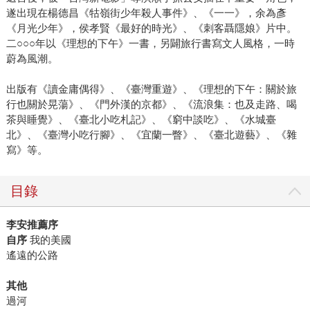
遂出現在楊德昌《牯嶺街少年殺人事件》、《一一》，余為彥
《月光少年》，侯孝賢《最好的時光》、《刺客聶隱娘》片中。
二○○○年以《理想的下午》一書，另闢旅行書寫文人風格，一時
蔚為風潮。
出版有《讀金庸偶得》、《臺灣重遊》、《理想的下午：關於旅
行也關於晃蕩》、《門外漢的京都》、《流浪集：也及走路、喝
茶與睡覺》、《臺北小吃札記》、《窮中談吃》、《水城臺
北》、《臺灣小吃行腳》、《宜蘭一瞥》、《臺北遊藝》、《雜
寫》等。
目錄
李安推薦序
自序
我的美國
遙遠的公路
其他
過河