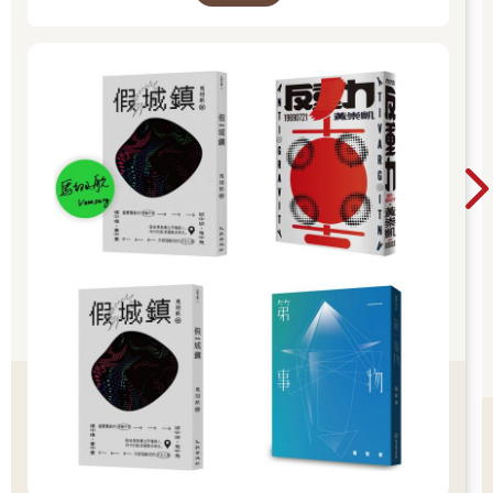
這些三明治或是有故事的motel，我仍嘗過許多，但加油站那一兩
分鐘搭談所蘊含的美國民風民土往往有更發人情懷的力道。譬如
說，美國人有他自有的歷史意趣，說什麼「約翰•韋恩當年……」
說什麼「小時候我……」即使不甚久遠，他也歎說得遙天遠地。
或許美國真是太大了，任何物事、任何情境都像是隔得太遠。
當無窮無盡的公路馳行後，偶爾心血來潮扭開收音機，想隨意收
取一些聲音。幾個似曾相識的音符流灑出來，聽著聽著，刹那
間，我整個人懾迷住了，這曲子是Sleep walk，一九五九年Santo
& Johnny的吉他演奏曲。我幾乎是渴盼它被播放出來一樣的聆聽
它，如癡如醉。我曾多麼熟悉它，然有二十年不曾聽到了，這短
短的兩三分鐘我享受我和它多年後之重逢。
這些音符集合而成的意義，變成我所經驗過的歷史的片斷，令我
竟不能去忽略似的。
而這些片斷歷史，卻是要在孤靜封閉的荒遠行旅中悄悄溢出，讓
你毫無戒備的全身全心的接收，方使你整個人為之擊垮。於是，
這是公路。我似在追尋全然未知的遙遠，卻又不可測的觸摸原有