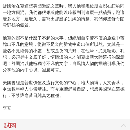
舒國治在寫這些美國遊記文章時，我與他和幾位朋友都在紐約同
一地方廝混。我們都很佩服他能以時報副刊這麼一點稿費，跑這
麼多地方，這麼久，書寫出那麼多別緻的情趣。我們仰望舒哥閒
雲野鶴的氣質。
他寫的都不是什麼了不起的大事，但總能自辛苦不便的旅途中蒸
餾出不凡的意境，從微不足道的雜物中道出個所以然。尤其是一
些名不見經傳的小處，甚或是夜間荒野，在他筆下尤見精彩。我
想，必須是中文底子好，情懷濃的人才能寫出新大陸這樣的深意
吧！舒國治以他極獨特不凡的文字，自風情人物的描繪引導我們
分享他的內中心境。誠屬可貴。
美國曾經是普世價值及流行文化的中心，地大物博，人文薈萃，
令無數年輕人心儀嚮往。而今重讀舒哥遊記，想想美國現在這德
行，不禁懷念昔日純真之種種。
李安
試閱