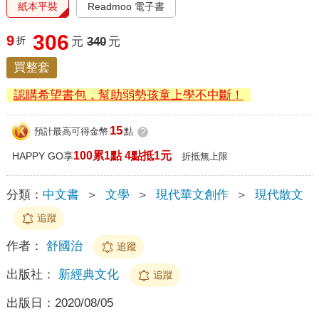
紙本平裝
Readmoo 電子書
306
9
折
元
340
元
買整套
認購希望書包，幫助弱勢孩童上學不中斷！
15
預計最高可得金幣
點
?
100累1點 4點抵1元
HAPPY GO享
折抵無上限
分類：
中文書
＞
文學
＞
現代華文創作
＞
現代散文
追蹤
作者：
舒國治
追蹤
出版社：
新經典文化
追蹤
出版日：
2020/08/05