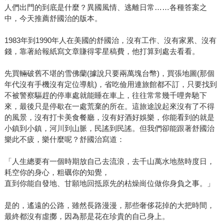
人們出門的到底是什麼？異國風情、逃離日常……各種答案之
中，今天推薦舒國治的版本。
1983年到1990年人在美國的舒國治，沒有工作、沒有家累、沒有
錢，靠著給報紙寫文章賺得零星稿費，他打算到處去看看。
先買輛破舊不堪的雪佛蘭(據說只要兩萬塊台幣)，買張地圖(那個
年代沒有手機沒有定位導航)，省吃儉用連旅館都不訂，只要找到
不被警察驅趕的停車處就能睡在車上，往往常常幾千哩奔馳下
來，最後只是停歇在一處荒棄的所在。這旅途說起來沒有了不得
的風景，沒有打卡美食餐廳，沒有好酒好娛樂，你能看到的就是
小鎮到小鎮，河川到山脈，民謠到民謠。但我們卻能跟著舒國治
樂此不疲，樂什麼呢？舒國治寫道：
「人生總要有一個時期放自己去流浪，去千山萬水地熬時度日，
耗空你的身心，粗礪你的知覺，
直到你能自發地、甘願地回抵原先的枯燥崗位做你身負之事。」
是的，遙遠的公路，雖然長路漫漫，那些奢侈花掉的大把時間，
最終都沒有虛擲，因為那是花在珍貴的自己身上。