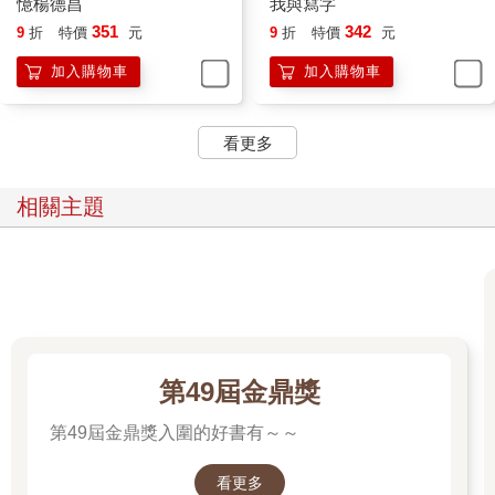
Street，或叫Washington Street，或叫Central Avenue，常就是US
憶楊德昌
我與寫字
公路貫穿的那條幹道。
351
342
9
折
特價
元
9
折
特價
元
加入購物車
加入購物車
為了多看一眼或多沾一絲這鎮的風致，常特意在此加點汽油，既
要加油，索性找一個老派的油站，一邊自老型的油泵中注油，一
邊和老闆寒暄兩句，順便問出哪家小館可以一試之類的情報。一
看更多
兩分鐘的閒話往往得到珍貴驚喜。他說這裡沒啥特別，但向前十
多哩，有本州最好的豬排三明治；「擲一小石之遠」（"just a
stone’s throw"，他的用字），有最好的南瓜派……街尾那家老藥
相關主題
房有最好的奶昔，我小時每次吃完，整個星期都在企盼週末快快
到來……你不妨下榻前面五里處那家motel，當年約翰•韋恩在此
拍片就住過……。
那個豬排三明治的確好吃，南瓜派我沒試，老藥房的老櫃檯如今
不見任何一個小孩，倒有稀落的三兩老人坐著，像是已坐了三十
年沒動，我叫了奶昔也叫了咖啡。咖啡還可以，奶昔我沒喝完。
第49屆金鼎獎
記憶中的童年總是溢美些的。
第49屆金鼎獎入圍的好書有～～
我繼續驅車前行，當晚「下榻」在一百多里外另一中型城鎮裡的
自己車上。
看更多