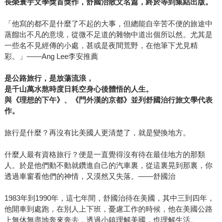
長榮寰宇文學獎首獎作
，舒國治散文名篇，終於等到集結出版。
「他寫的都不是什麼了不起的大事，但總能自辛苦不便的旅途中
蒸餾出不凡的意境，從微不足道的雜物中道出個所以然。尤其是
一些名不見經傳的小處，甚或是夜間荒野，在他筆下尤見精
彩。」——Ang Lee李安推薦
是公路旅行，是放蕩流浪，
是千山萬水熬時度日耗空身心後體悟的人生。
與《理想的下午》、
《門外漢的京都》
並列舒國治行旅文學代表
作。
旅行是什麼？再沒有比美國人更清楚了，就是變換地方。
什麼人最有資格旅行？便是一直覺得沒有待在最佳地方的那類
人。於是他們動不動就鑽進自己的汽車裏，從這裏晃到那裏，你
透過車窗看他們的神情，又漠然又失落。——舒國治
1983年到1990年，這七年間，舒國治待在美國，其中三到四年，
他開車到處跑，在別人上下班，憂慮工作的時候，他在美國公路
上無休無盡地奔來奔去，透過小鎮理解美國，也理解生活。