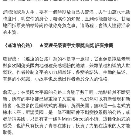
舒國治認為人生，要有一個時期放自己去流浪，去千山萬水地熬
時度日，耗空你的身心，粗礪你的知覺，直到你能自發地、甘願
地回抵原先的枯燥崗位做你身負之事。這過程，會讓人懂得活著
的本質。
《遙遠的公路》 ★榮獲長榮寰宇文學獎首獎 評審推薦
羅智成：〈遙遠的公路〉寫的不是單一旅程，它更像是識途老馬
對多次闖蕩美國內地種種美感經驗的總結，兼雜某種相襯的人世
慨歎。作者控制文字的功力相當好，多變的語法、生動的描述、
有趣的小知識、小故事也反應出作者勇於介入的性格。
詹宏志：在美國大平原的公路上奔馳了數千哩，地點雖然不斷更
新，所有的事物卻已經重複了又重複，他仍然可以有新發現和新
體會，但更多的是歸納式的理解；所謂美國，無非是一個老式的
橡木卡座，所謂美國，是一條不斷延伸不斷變換景觀的公路，或
者所謂美國，只是有著一條叫Main Street的小鎮。這種化約式的
感受，也許只有投資了青春在旅行，投資了力氣在流浪的人才能
取得。