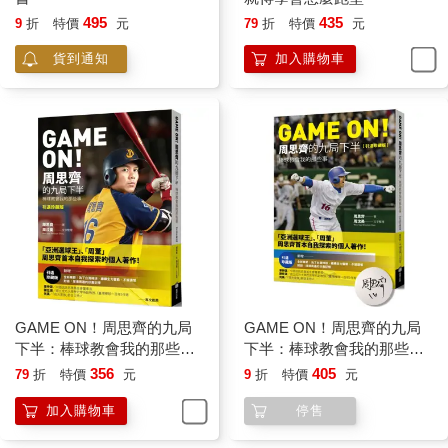
495
435
9
折
特價
元
79
折
特價
元
貨到通知
加入購物車
GAME ON！周思齊的九局
GAME ON！周思齊的九局
下半：棒球教會我的那些事
下半：棒球教會我的那些事
【引退珍藏版】
【引退珍藏版】【限量經典
356
405
79
折
特價
元
9
折
特價
元
書衣親簽版】
加入購物車
停售