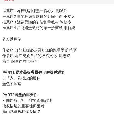
推薦序1 為棒球訓練盡一份心力 彭誠浩
推薦序2 專業教練與球員的共同心血 王立人
推薦序3 淺顯易懂的初階跑壘教材 陳捷盛
推薦序4 台灣跑壘教材的第一步嘗試 蕭莉綾
各方推薦語
作者序 打好基礎必須要知道的跑壘學 許峰賓
作者序 建立屬於自己的球風文化 周思齊
前言 跑壘裡的大學問
PART1 從本壘板與壘包了解棒球運動
以「家」為概念的延伸
壘包的演進
PART2跑壘的重要性
不同於投、打、守的跑壘訓練
模擬情境的重要性與困難
藉由跑壘教材模擬情境