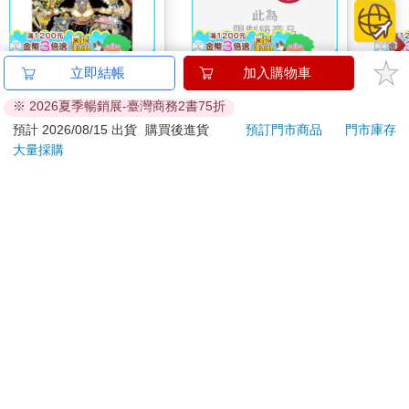
ONE PIECE航海王
連同慾望澈底吞噬你
【艾
立即結帳
加入購物車
(首刷限定版) 114
（全）【特裝版】
除穢
※ 2026夏季暢銷展-臺灣商務2書75折
平安
123
580
85
折
特價
元
特價
元
75
折
抹草
預計 2026/08/15 出貨
購買後進貨
預訂門市商品
門市庫存
另有
大量採購
加入購物車
上市通知我
訂購/退換貨須知
加入金石堂 LINE 官方帳號『完成綁定』，隨時掌握出貨動
態：
提醒您！！