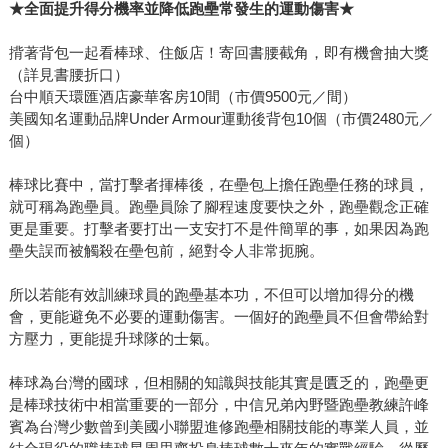
★全面提升得分機率並降低跑壘常發生的運動傷害★
揹著背包一起看棒球、住飯店！寄回書腰截角，即有機會抽大獎
（詳見書腰折口）
台中順天環匯酒店豪華客房10間（市價9500元／間）
美國知名運動品牌Under Armour運動後背包10個（市價2480元／
個）
棒球比賽中，當打擊者揮棒後，在壘包上擔任跑壘任務的球員，
就可稱為跑壘員。跑壘員除了腳程速度要快之外，跑壘觀念正確
更是重要。打擊者要打出一支安打不是件簡單的事，如果因為跑
壘失誤而被觸殺在壘包前，絕對令人非常扼腕。
所以若能有效訓練球員的跑壘基本功，不但可以增加得分的機
會，更能避免不必要的運動傷害。一個好的跑壘員不但會帶給對
方壓力，更能提升球隊的士氣。
棒球為台灣的國球，但相關的知識與技能其實是匱乏的，跑壘更
是棒球技術中相當重要的一部分，中信兄弟內野暨跑壘教練許峰
賓為台灣少數曾到美國小聯盟進修跑壘相關技能的專業人員，並