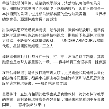
壘規則說明與舉例。後續的教學部分，清楚地以每個壘包為分
類，用圖解方式說明了各種情境下跑壘的技巧，因此不僅僅是一
本技術類的書籍，也是相當淺顯易懂的壘包知識書籍。──世界棒
總副會長、亞洲棒總會長／彭誠浩
許教練與思齊透過賽局情境、動作拆解、圖解輔助說明，精準傳
達棒球運動中較為忽略的跑壘技術觀念，期盼給予基層棒球環境
更精進、更詳盡的棒球學習教材。──UNDER ARMOUR台灣總
代理、星裕國際總經理／王立人
棒球這個運動往往都只在乎投、打、守，反而忽略了跑壘。其實
跑壘也是攻擊方很重要的一環。──職棒球員工會理事長 陳傑憲
在評估棒球選手是含投打跑守幾大項，足見跑壘和其他可以量化
的技術等同重要，很榮幸推薦由專業教練許峰賓和球星周思齊出
版的這本棒球好書。──知名球評 曾文誠
基層棒球一直沒有相關的教學書或是實體教材，終於有棒球教學
的專書，這對於棒球推廣是件好事情，期盼未來能看到更多專書
問世。──職棒教練 張泰山