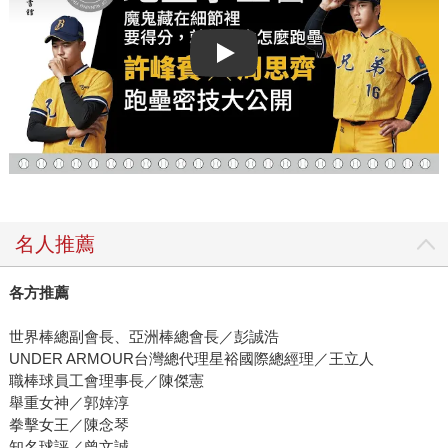
Play video
名人推薦
各方推薦
世界棒總副會長、亞洲棒總會長／彭誠浩
UNDER ARMOUR台灣總代理星裕國際總經理／王立人
職棒球員工會理事長／陳傑憲
舉重女神／郭婞淳
拳擊女王／陳念琴
知名球評／曾文誠