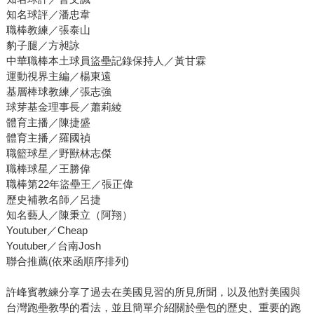
知名球評／潘忠韋
職棒教練／張泰山
豹子腿／方昶詠
中華職棒本土球員盜壘記錄保持人／黃甘霖
運動視界主編／楊東遠
基層棒球教練／張志強
球芽基金理事長／蕭莉綾
體育主播／陳捷盛
體育主播／羅國禎
職籃球星／野獸林志傑
職棒球星／王勝偉
職棒第22年盜壘王／張正偉
歷史補教名師／呂捷
知名藝人／陳秉立（阿翔）
Youtuber／Cheap
Youtuber／台南Josh
聯合推薦(依來函順序排列)
許峰賓教練分享了過去在美國見習的所見所聞，以及他對美國與
台灣跑壘教學的看法，並且簡單介紹關於壘包的歷史、重要的跑