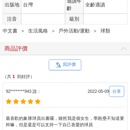
適讀年
出版地
台灣
全齡適讀
齡
注音
級別
中文書
＞
生活風格
＞
戶外活動/運動
＞
球類
商品評價
寫評價
（共
1
則好評）
分享
92********943 說：
2022-05-09
最喜歡的象隊球員出書囉，雖然我是個女生，學跑壘不知道要