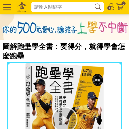
0
圖解跑壘學全書：要得分，就得學會怎
麼跑壘