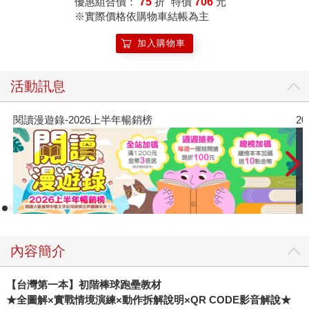
優惠組合價：
75
折
特價
706
元
※實際價格依購物車結帳為主
加入購物車
活動訊息
閱讀漫遊錄-2026上半年暢銷榜
2
內容簡介
【台灣第一本】初階棒球跑壘教材
★全圖解×實戰情境演練×動作拆解說明×QR CODE影音解說★