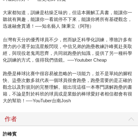
大家都知道，訓練是枯燥乏味的，但這本圖解工具書，能讓你一
聽就有興趣，能讓你一看就停不下來，能讓你將所有基礎觀念，
迅速融會貫通！──知名藝人 陳秉立（阿翔）
台灣有天分的優秀球員不少，然而缺乏科學化訓練，導致許多有
潛力的小選手如流星般閃現，中信兄弟的跑壘教練許峰賓赴美取
經，與現役老鬼周思齊，共同就跑壘的知識，提供了另一種科學
化訓練的方式，值得我們借鏡。──Youtuber Cheap
跑壘是棒球比賽中很容易被忽略的一項能力，並不是單純的腳程
快、盜壘次數多就代表一個球員很會跑壘，跑壘需要的是正確的
觀念以及對規則的完整理解。能出現這樣一本專門講解跑壘的書
籍，不論是對於科班的球員或是業餘的棒球愛好者相信都會有很
大的幫助！──YouTuber台南Josh
作者
許峰賓