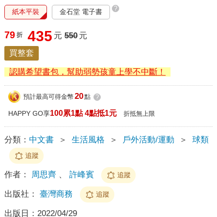
?
紙本平裝
金石堂 電子書
435
79
折
元
550
元
買整套
認購希望書包，幫助弱勢孩童上學不中斷！
20
預計最高可得金幣
點
?
100累1點 4點抵1元
HAPPY GO享
折抵無上限
分類：
中文書
＞
生活風格
＞
戶外活動/運動
＞
球類
追蹤
作者：
周思齊
、
許峰賓
追蹤
出版社：
臺灣商務
追蹤
出版日：
2022/04/29