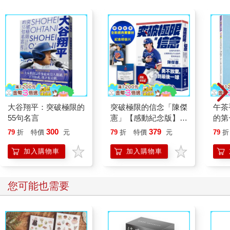
大谷翔平：突破極限的
突破極限的信念「陳傑
午茶
55句名言
憲」【感動紀念版】：
的第
從場內到場外，台灣隊
版)
300
379
79
折
特價
元
79
折
特價
元
79
折
長全力以赴的堅持與自
白（附「勇不放棄明
加入購物車
加入購物車
信片」一張）
您可能也需要