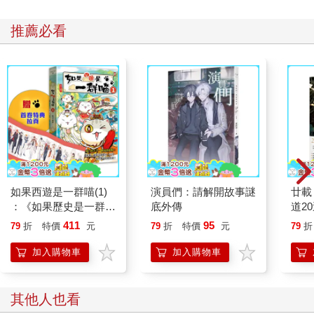
推薦必看
如果西遊是一群喵(1)
演員們：請解開故事謎
廿載
：《如果歷史是一群
底外傳
道2
喵》作者最新力作，附
411
95
79
折
特價
元
79
折
特價
元
79
折
【首卷特典】拉頁
加入購物車
加入購物車
其他人也看