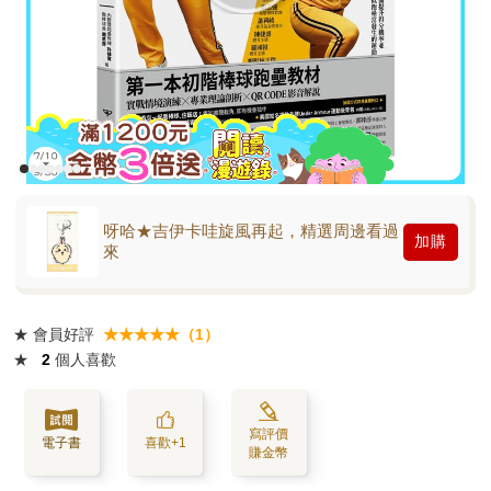
呀哈★吉伊卡哇旋風再起，精選周邊看過
加購
來
★
會員好評
★★★★★（1）
★
2
個人喜歡
寫評價
電子書
喜歡+1
賺金幣