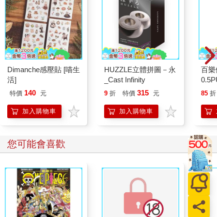
Dimanche感壓貼 [喵生
HUZZLE立體拼圖－永
百樂
活]
_Cast Infinity
0.5
量)
140
315
特價
元
9
折
特價
元
85
折
加入購物車
加入購物車
您可能會喜歡