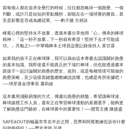
當每個人都在追求全壘打的時候，往往都忽略掉一個跑壘、一個
判斷，或許只是短短的零點幾秒，卻能左右一場球賽的勝負，甚
至是影響是否成為總冠軍。──豹子腿 方昶詠
峰賓心裡的堅持永不放棄，透過本書分享他用「心」傳承的棒球
精神：「這一秒不放棄，下一秒就有希望！堅持下去才可能成
功。」共勉之!──中華職棒本土球員盜壘記錄保持人 黃甘霖
如果我的孩子正在棒球隊，我可以藉由這本專書去認識關於跑壘
的基本知識、我即使還不能真正的下場打棒球，但也能透過書本
跟孩子一起討論關於跑壘的歷史、規則，或是每種情境可能做的
跑壘策略，至少這樣當鍵盤總教練說說嘴，也總是有所依據吧！
──球芽基金理事長 蕭莉綾
這本書用淺顯易懂的方式，傳遞出跑壘的精髓，希望讓棒球迷、
棒球媒體工作人員，還有正在學習棒球運動的基層選手，能夠更
了解跑壘這門藝術，在棒球賽中的重要性！──體育主播 陳捷盛
SAFE&OUT的輸贏常常在半步之間，思齊和阿賓教練告訴你什麼
叫做跑得好！──歷史老師 呂捷