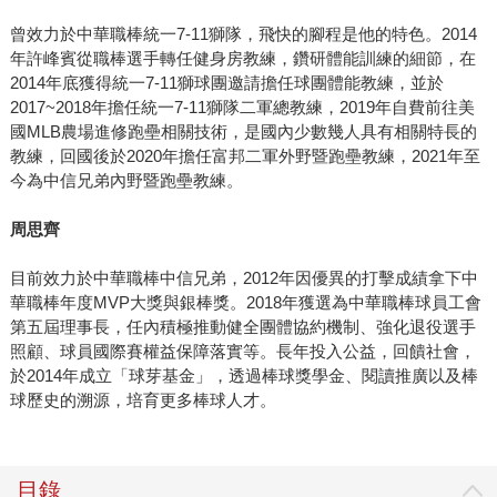
曾效力於中華職棒統一7-11獅隊，飛快的腳程是他的特色。2014
年許峰賓從職棒選手轉任健身房教練，鑽研體能訓練的細節，在
2014年底獲得統一7-11獅球團邀請擔任球團體能教練，並於
2017~2018年擔任統一7-11獅隊二軍總教練，2019年自費前往美
國MLB農場進修跑壘相關技術，是國內少數幾人具有相關特長的
教練，回國後於2020年擔任富邦二軍外野暨跑壘教練，2021年至
今為中信兄弟內野暨跑壘教練。
周思齊
目前效力於中華職棒中信兄弟，2012年因優異的打擊成績拿下中
華職棒年度MVP大獎與銀棒獎。2018年獲選為中華職棒球員工會
第五屆理事長，任內積極推動健全團體協約機制、強化退役選手
照顧、球員國際賽權益保障落實等。長年投入公益，回饋社會，
於2014年成立「球芽基金」，透過棒球獎學金、閱讀推廣以及棒
球歷史的溯源，培育更多棒球人才。
目錄