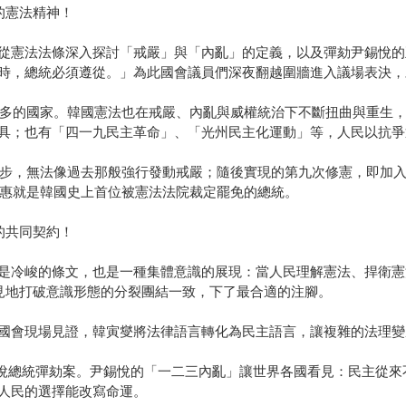
的憲法精神！
從憲法法條深入探討「戒嚴」與「內亂」的定義，以及彈劾尹錫悅的
時，總統必須遵從。」為此國會議員們深夜翻越圍牆進入議場表決，
數最多的國家。韓國憲法也在戒嚴、內亂與威權統治下不斷扭曲與重生
具；也有「四一九民主革命」、「光州民主化運動」等，人民以抗爭
煥讓步，無法像過去那般強行發動戒嚴；隨後實現的第九次修憲，即加
槿惠就是韓國史上首位被憲法法院裁定罷免的總統。
的共同契約！
是冷峻的條文，也是一種集體意識的展現：當人民理解憲法、捍衛憲
罕見地打破意識形態的分裂團結一致，下了最合適的注腳。
國會現場見證，韓寅燮將法律語言轉化為民主語言，讓複雜的法理變
尹錫悅總統彈劾案。尹錫悅的「一二三內亂」讓世界各國看見：民主從
人民的選擇能改寫命運。