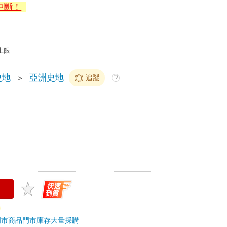
中斷！
上限
史地
＞
亞洲史地
追蹤
?
門市商品
門市庫存
大量採購