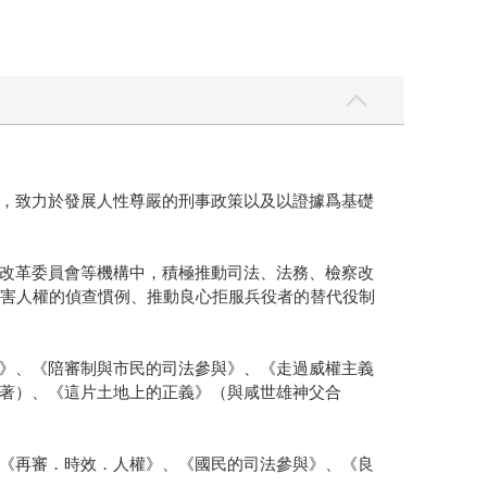
，致力於發展人性尊嚴的刑事政策以及以證據爲基礎
改革委員會等機構中，積極推動司法、法務、檢察改
等侵害人權的偵查慣例、推動良心拒服兵役者的替代役制
》、《陪審制與市民的司法參與》、《走過威權主義
著）、《這片土地上的正義》（與咸世雄神父合
《再審．時效．人權》、《國民的司法參與》、《良