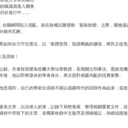
警妨礙議員進入國會
判仍在進行中……
戒嚴，全國瞬間陷入混亂。就在政權試圖發動「親衛政變」之際，國會
分鐘內瓦解。
系如何合力守住憲法，以「集體智慧」抵擋獨裁的擴張，將民主從危
主見證錄！
記錄。作者韓寅燮為首爾大學法學教授，長期關注刑事法、憲政危機與
年後，他以即將退休的學者身分，再次面對戒嚴內亂的現實衝擊。
他意識到，自己的學術生涯絕不能以戒嚴時代的回歸作為結束；當政
發表文章，以法律人的筆，記錄下局勢發展、整理相關重要文件，並
過程中所留下的文章，並獨家收錄中文版序及增補後記，持續追蹤後