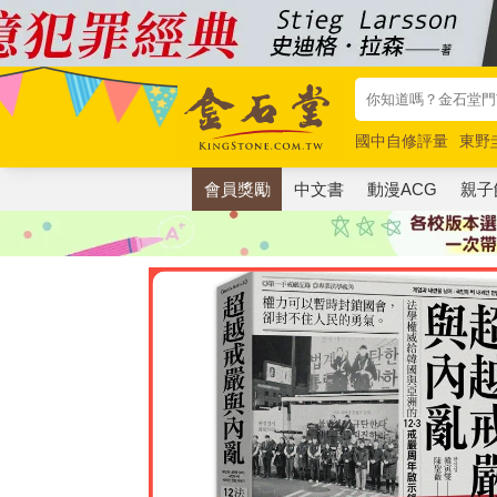
國中自修評量
東野
唯紅花綻放
奧德賽
會員獎勵
中文書
動漫ACG
親子