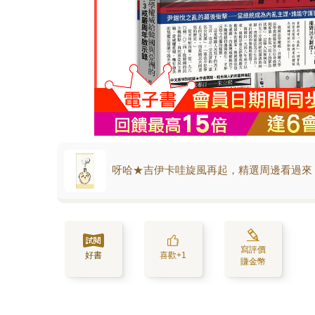
呀哈★吉伊卡哇旋風再起，精選周邊看過來
寫評價
好書
喜歡+1
賺金幣