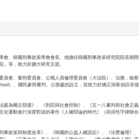
學會、韓國刑事政策學會會長。他擔任韓國刑事政策研究院院長期間
院」等，致力於擴大研究主題。
委員會、量刑委員會、公職人員倫理委員會（大法院）、法務．檢察
School）、國民參與審判、公搜處的設立，並致力於矯正深夜偵訊
法庭為獨立辯護》、《刑罰與社會控制》、《五一八審判與社會正義
主化運動進行深度對談的著作《人權辯論的時代》（與洪性宇律師合
刑事政策與制度改革》、《韓國的公益人權訴訟》、《法曹倫理》、