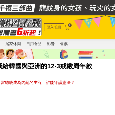
0
登入/註冊
電
居家休閒
日用食品
影音
售票
給韓國與亞洲的12·3戒嚴周年啟
嗎？當總統成為內亂的主謀，誰能守護憲法？