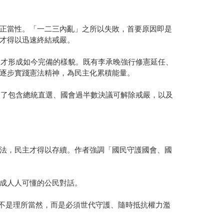
正當性。「一二三內亂」之所以失敗，首要原因即是
才得以迅速終結戒嚴。
，才形成如今完備的樣貌。既有李承晚強行修憲延任、
逐步實踐憲法精神，為民主化累積能量。
入了包含總統直選、國會過半數決議可解除戒嚴，以及
法，民主才得以存續。作者強調「國民守護國會、國
成人人可懂的公民對話。
來不是理所當然，而是必須世代守護、隨時抵抗權力濫