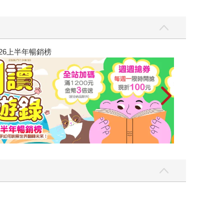
飛吧，鴻！：母