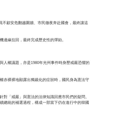
議員不顧安危翻越圍牆、市民徹夜奔赴國會，最終讓這
機邊緣拉回，最終完成歷史性的彈劾。
人權議題，亦是1980年光州事件時身歷戒嚴恐懼的
權赤裸裸地顯露出獨裁化的症狀時，國民身為憲法守
針對「戒嚴」與憲法的法律知識回應市民們的疑問。
續總統的補選過程，構成一部當下仍在進行中的韓國