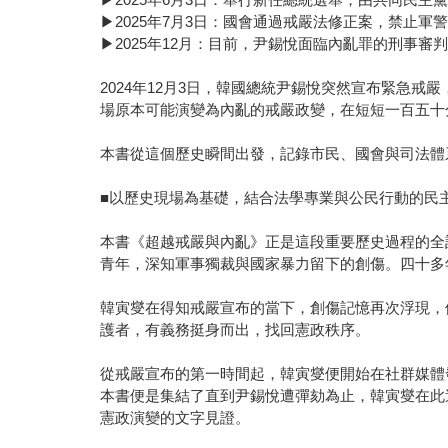
▶2025年7月3日：國會通過戒嚴法修正案，禁止軍
▶2025年12月：目前，尹錫悅面臨內亂罪的刑事審
2024年12月3日，韓國總統尹錫悅突然宣布緊急
場原本可能演變為內亂的戒嚴政變，在短短一百五十
本書從這個歷史瞬間出發，記錄市民、國會與司法體
■以歷史現場為基礎，結合法學專業與公民行動的民
本書《超越戒嚴與內亂》正是這段重要歷史過程的全
青年，深知軍事獨裁與國家暴力留下的創傷。四十多
韓寅燮在得知戒嚴宣布的當下，創傷記憶再次浮現，
護者，有義務挺身而出，找回憲政秩序。
從戒嚴宣布的第一時間起，韓寅燮便開始在社群媒體
本書便是集結了直到尹錫悅遭彈劾為止，韓寅燮在此
憲政演變的文字見證。