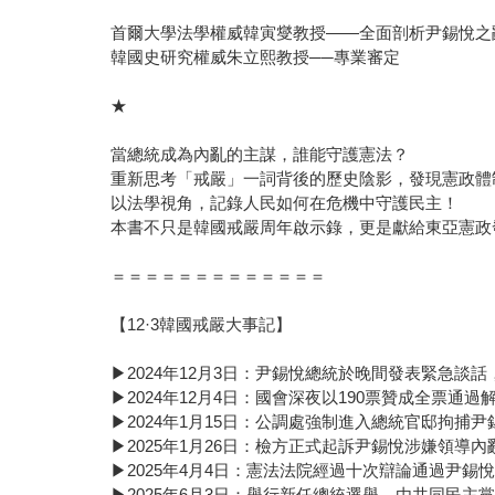
首爾大學法學權威韓寅燮教授——全面剖析尹錫悅之
韓國史研究權威朱立熙教授──專業審定
★
當總統成為內亂的主謀，誰能守護憲法？
重新思考「戒嚴」一詞背後的歷史陰影，發現憲政體
以法學視角，記錄人民如何在危機中守護民主！
本書不只是韓國戒嚴周年啟示錄，更是獻給東亞憲政
＝＝＝＝＝＝＝＝＝＝＝＝＝
【12·3韓國戒嚴大事記】
▶2024年12月3日：尹錫悅總統於晚間發表緊急談
▶2024年12月4日：國會深夜以190票贊成全票通過
▶2024年1月15日：公調處強制進入總統官邸拘捕尹
▶2025年1月26日：檢方正式起訴尹錫悅涉嫌領導內
▶2025年4月4日：憲法法院經過十次辯論通過尹錫
▶2025年6月3日：舉行新任總統選舉，由共同民主