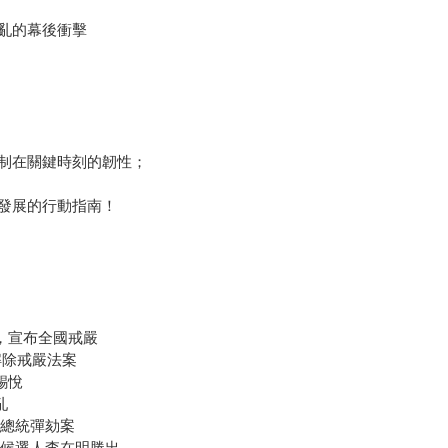
亂的幕後衝擊
制在關鍵時刻的韌性；
發展的行動指南！
話，宣布全國戒嚴
解除戒嚴法案
錫悅
亂
悅總統彈劾案
黨候選人李在明勝出