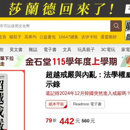
圭吾
楊双子
高希均
公益書包
16647續集
吉伊卡哇
通靈藥師
路邊攤新作
馬斯克
玩具總動員5
超慢跑
館
英文書
雜誌
電子書
文具
玩具親子
3C電玩
家
超越戒嚴與內亂：法學權威
示錄
還記得2024年12月韓國突然進入戒嚴
紙本平裝
Readmoo 電子書
442
79
折
元
560
元