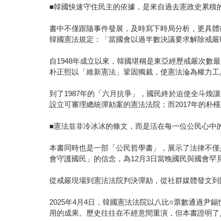
■韓國快速守住民主的依據，是來自過去憲政史累積
書中不僅跟隨事件發展，及時寫下時局分析，更具體
韓國憲法規定：「當國會以過半數決議要求解除戒嚴
自1948年成立以來，韓國堪稱是東亞經歷戒嚴次
朴正熙以「維新憲法」鞏固獨裁，使憲法淪為權力工
到了1987年的「六月抗爭」，國民終於迫使全斗
設立可審理總統彈劾案的憲法法院；而2017年的朴
■憲法並非冷冰冰的條文，而是活在每一位公民心中
本書同時也是一部「公民哲學書」，展示了法律不僅
會守護國民」的信念，為12月3日當晚國民與國會
從戒嚴現場到憲法法院判決彈劾，從社群媒體發文到
2025年4月4日，韓國憲法法院以八比○票數通過
用的成果。歷史往往在不經意間重演，但本書證明了