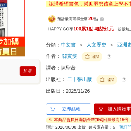
認購希望書包，幫助弱勢孩童上學不
20
預計最高可得金幣
點
?
100累1點 4點抵1元
HAPPY GO享
折抵無
分類：
中文書
＞
人文歷史
＞
亞洲
作者：
韓寅燮
追蹤
?
譯者：
陳聖薇
加購
出版社：
二十張出版
追蹤
?
出版日：
2025/11/26
立即結帳
加入購物車
※ 本商品會員日滿額金幣加碼回饋最高15倍
預計 2026/08/08 出貨
參考庫存量：5
預訂