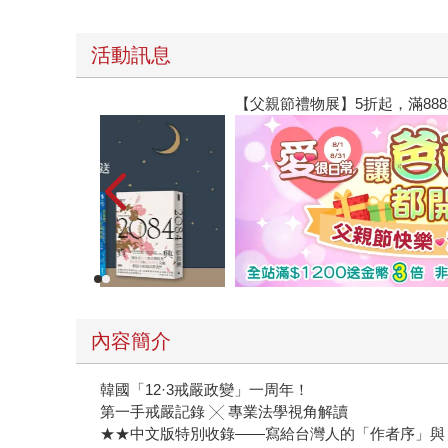
活動訊息
【父親節禮物展】5折起，滿888送88點金幣
內容簡介
韓國「12·3戒嚴政變」一周年！
第一手戒嚴記錄 ╳ 專業法學視角解讀
★★中文版特別收錄——寫給台灣人的「作者序」與