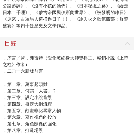
公路藍調》、《沒有小孩的她們》、《日本秘境之路》、《縱走
日本二千哩》、《蒙古帝國與伊斯蘭世界》、《被發明的昨日》
《原來，古羅馬人這樣過日子！》、《冰與火之歌第四部：群鴉
盛宴》等四十餘歷史及文學作品。
目錄
．序言／肯．弗雷特（愛倫坡終身大師獎得主、暢銷小說《上帝
之柱》作者）
．二〇一六新版前言
．第一章、萬事起頭難
．第二章、何謂「大書」？
．第三章、設定小說背景
．第四章、擬定大綱流程
．第五章、刻畫非比尋常人物
．第六章、寫作視角的投放
．第七章、角色關係的強化
．第八章、打造場景