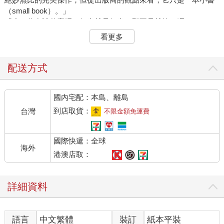
（small book）。」
「小？你在說什麼呀！好書就是好書。那不是就夠了嗎？」
不幸的是，作家每天都會發現，單單只是因為書真的很好、且得
看更多
到評論家乃至許多品味高雅讀者的讚譽，並不必然意味著大部分
閱讀大眾就會慧眼識英雄。甚至被認為夠格贏得美國國家圖書獎
或普立茲獎的小說，可能都只賣出個幾千本。而紐約出版商的雇
配送方式
員數目龐大，包括經理、編輯、銷售、公關、倉儲和會計，日常
開銷龐大。它們可不能只是維持營運，除非每年最少有兩或三本
國內宅配：本島、離島
小說大賣數十萬本，否則就無法繼續出版新的小說。
長年來出版經歷輝煌又聲望高的作家，在發現某些新手小說家得
到店取貨：
台灣
不限金額免運費
到五十萬美金的預付金，或某些「暢銷品牌」（在他們眼中等同
低劣）作家收入數百萬時，往往覺得噁心萬分，甚或怒不可遏。
國際快遞：全球
的確，對大部分的作家而言，出版商是令人怨恨的鐵公雞。但實
海外
際上，出版商往往在為小說簽百萬，而非一萬美元保證金時，覺
港澳店取：
得快樂安穩。在開出七位數報酬的時候，他們其實已經預設脫口
秀主持人會訪問書的作者、書店會樂意將書展示在櫥窗裡、藥
詳細資料
房、超市和機場書店會願意進貨、電影和電視製作人會為此書競
價。儘管面臨電影、電視、運動、網路和其他活動在人群休閒上
的激烈競爭，那本書就是會讓出版商覺得可以突破重圍，並深入
語言
中文繁體
裝訂
紙本平裝
大眾的意識之中。