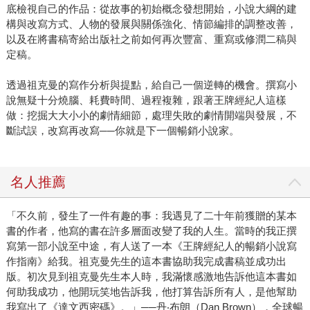
底檢視自己的作品：從故事的初始概念發想開始，小說大綱的建
構與改寫方式、人物的發展與關係強化、情節編排的調整改善，
以及在將書稿寄給出版社之前如何再次豐富、重寫或修潤二稿與
定稿。
透過祖克曼的寫作分析與提點，給自己一個逆轉的機會。撰寫小
說無疑十分燒腦、耗費時間、過程複雜，跟著王牌經紀人這樣
做：挖掘大大小小的劇情細節，處理失敗的劇情開端與發展，不
斷試誤，改寫再改寫──你就是下一個暢銷小說家。
名人推薦
「不久前，發生了一件有趣的事：我遇見了二十年前獲贈的某本
書的作者，他寫的書在許多層面改變了我的人生。當時的我正撰
寫第一部小說至中途，有人送了一本《王牌經紀人的暢銷小說寫
作指南》給我。祖克曼先生的這本書協助我完成書稿並成功出
版。初次見到祖克曼先生本人時，我滿懷感激地告訴他這本書如
何助我成功，他開玩笑地告訴我，他打算告訴所有人，是他幫助
我寫出了《達文西密碼》。」──丹‧布朗（Dan Brown），全球暢