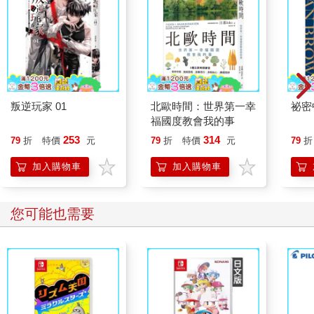
講出個完整的概要既冗長又費勁。儘管如此，在更仔細和小心的
審視後，我們會看出小說的骨幹、也就是在主要角色互動下持續
發生的核心衝突、以及驅動和整合其繁多場景的主要課題，其實
非常基本且明確清晰。小說的基礎是懸疑，我稱之為戲劇懸疑
（dramatic question）。在《飄》中，戲劇懸疑有三：郝思嘉能
夠成功讓衛希禮（Ashley）回報她的愛嗎？在小說的後面發展
中，衛希禮顯然不是她的真命天子，那她會搞清楚她真正愛的是
叛逆玩家 01
北歐時間：世界第一幸
祕密
白瑞德，而白瑞德又能設法成功贏得她的愛嗎？
福國度教會我的事
在驚悚小說中，戲劇懸疑形成潛在的組織原則，且甚至比在大部
253
314
79
折
特價
元
79
折
特價
元
79
折
頭小說，比如《飄》或《教父》中來得更為明顯。在《針之眼》
中，這個原則顯現為：尼德（Needle）能帶著盟軍的諾曼第登陸
加入購物車
加入購物車
計畫逃往德國嗎？或是英國情報組織會先抓到他？弗雷德里克．
福賽思（Frederick Forsyth）最暢銷的小說《豺狼之日》（The
Day of the Jackal），其中心樞紐就是嘗試暗殺戴高樂。在此，戲
您可能也需要
劇懸疑相當簡單，就是以下：豺狼有辦法做掉法國總統，或是緊
緊追蹤殺手的警方督察有辦法先逮到豺狼，阻止暗殺呢？
不僅是大部頭小說，像是推理小說和羅曼史這類類型小說，也是
建構在直截了當的戲劇懸疑上：偵探會追查出凶手嗎？女主角會
成功與夢中情人終成眷屬嗎？這類書籍缺乏大書的其他特點，但
類型小說家，比方丹妮爾．斯蒂（Danielle Steele）、麥可．康納