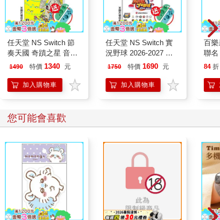
利（Michael Connelly）和東尼．席勒曼（Tony Hillerman），他
們一開始靠著平裝本書籍贏取追隨者，人氣也隨著一本本新書的
出版日增，這顯示要在出版界做閃耀星星，其實有除了「大書」
以外的路可走。
任天堂 NS Switch 節
任天堂 NS Switch 實
百樂果
奏天國 奇蹟之星 音樂
況野球 2026-2027 日
聯名
高概念
節奏（支援中文）
文版 無中文（+矽膠套
1340
1690
將高概念（high concept）與強烈戲劇懸疑結合後，你更有可能掌
特價
元
特價
元
84
折
1490
1750
×1）
握推出大書的良機。高概念這個術語或許不太讓人熟悉，它基本
加入購物車
加入購物車
上是一個激進且甚至有點古怪的大前提。一位年輕律師能逃離祕
密為黑手黨洗錢、但表面上卻很正派的律師事務所，而黑手黨老
大可是會殺害甚至只是提到想離職的律師的喔？這一句話就概括
您可能會喜歡
了約翰．葛里遜（John Grisham）的《黑色豪門企業》（The
Firm）蘊含的戲劇懸疑和高概念。在奧莉薇．戈德史密斯（Olivia
Goldsmith）的《大老婆俱樂部》（The First Wives Club）裡，三
位中年女性慘遭冷酷的百萬富翁丈夫拋棄，後者全與年輕女性再
婚，遭受惡劣對待的前妻們在深受刺激下，開始尋求報復。她們
能成功嗎？首尾貫通的懸疑因素顯而易見，但甚至更重要的是情
節的新穎情境和其時髦的話題性。這些時日，商業大亨幾乎都會
娶象徵人生勝利組的年輕妻子，因此不令人意外地，一位派拉蒙
的女性製片雪莉．蘭辛（Sherry Lansing）會在一九九一年被這個
高概念故事吸引，甚至在我對海神／西蒙與舒斯特