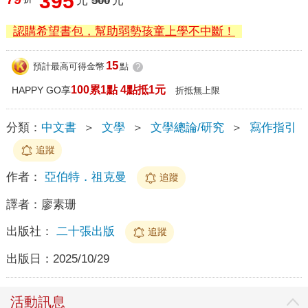
395
元
500
元
認購希望書包，幫助弱勢孩童上學不中斷！
15
預計最高可得金幣
點
?
100累1點 4點抵1元
HAPPY GO享
折抵無上限
分類：
中文書
＞
文學
＞
文學總論/研究
＞
寫作指引
追蹤
作者：
亞伯特．祖克曼
追蹤
譯者：
廖素珊
出版社：
二十張出版
追蹤
出版日：
2025/10/29
活動訊息