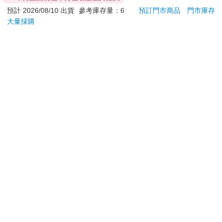
情節不可信又過於牽強，沒錯，但卻高度戲劇性。當然，到這
退換貨須知：
預計 2026/08/10 出貨
參考庫存量：6
預訂門市商品
門市庫存
時，問題開始有力地浮現：這位優秀但天真的青少女下場會如
大量採購
**提醒您，鑑賞期不等於試用期，退回商品須為全新狀態**
何？
依據「消費者保護法」第19條及行政院消費者保護處公告之
我在這裡要說的重點是，大書需要建立在高度戲劇化的情境上，
「通訊交易解除權合理例外情事適用準則」，以下商品購買
情節則包括古怪和令人吃驚的轉折，由此帶出接下來的有力碰撞
後，除商品本身有瑕疵外，將不提供7天的猶豫期：
與衝突。在真實人生中，事件不會以這麼令人不快、且高度井然
易於腐敗、保存期限較短或解約時即將逾期。（如：生
有序的不可置信形式產生。任何人曾聽過從大學放假回家的年輕
男人，發現叔叔殺害父親並娶了母親這種事嗎？但莎士比亞對人
鮮食品）
物、家庭關係、年輕的愛、政治內訌、戲劇傳說的洞見，以及他
依消費者要求所為之客製化給付。（客製化商品）
操縱語言的魔力，簡單說就是他的文學藝術技巧，讓我們深信哈
報紙、期刊或雜誌。（含MOOK、外文雜誌）
姆雷特和他別樹一格的兩難。因此，羅伯特也以她的方式，使得
經消費者拆封之影音商品或電腦軟體。
筆下的好男孩白馬王子在想方設法融化冰山美人的咄咄逼人嘗試
非以有形媒介提供之數位內容或一經提供即為完成之線
中，拒絕知難而退。沒有作家賣書賣得比史蒂芬．金多，也沒有
上服務，經消費者事先同意始提供。（如：電子書、電
作家寫出比他更匪夷所思的情節。但金的技巧，或更該說天賦
子雜誌、下載版軟體、虛擬商品…等）
（也可見於那些最優秀的人氣作家），一方面是在於他重塑了自
已拆封之個人衛生用品。（如：內衣褲、刮鬍刀、除毛
己所體驗的日常生活對話和細節，而在另一方面，則是以高度的
刀…等）
刺激感精心安排他的故事；儘管其中充斥著巧妙安排的奇幻元
若非上列種類商品，均享有到貨7天的猶豫期（含例假
素，我們還是很快樂地放下自己的懷疑。
日）。
多重觀點
辦理退換貨時，商品（組合商品恕無法接受單獨退貨）必須