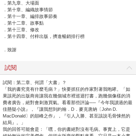
．第九章、大場面
．第十章、編織故事情節
．第十一章、編排故事節奏
．第十二章、故事點
．第十三章、修改
．第十四章、付梓出版，擠進暢銷排行榜
．致謝
試閱
試閱：第二章、何謂「大書」？
「我的書究竟有什麼毛病？」快要抓狂的作家對著我咆哮。「如
果該死的出版商肯讓我在幾個城市裡巡迴打書，跑幾個像樣的消
費者廣告，絕對會刺激買氣。看看那些評論──『今年我讀過的最
佳懸疑小說』，『讓我想到約翰．D．麥克唐納〔John D.
MacDonald〕的顛峰之作』，『引人入勝、甚至該說毛骨悚然的
結局』。」
我的回答可能會是：「嘿，你的書絕對沒有毛病。事實上，它是
絕妙無比的完美傑作，但從出版商的觀點來看，它只是一本小書