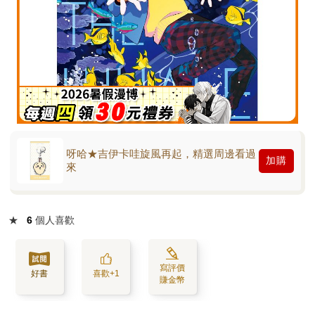
呀哈★吉伊卡哇旋風再起，精選周邊看過
加購
來
★
6
個人喜歡
寫評價
好書
喜歡+1
賺金幣