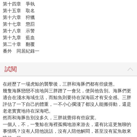
第十四章 爭執
第十五章 取名
第十六章 狩獵
第十七章 懲罰
第十八章 示警
第十九章 藍血
第二十章 翻覆
番外 同居紀錄一
試閱
在經歷了一場虎鯨的襲擊後，三胖和海豚們都有些疲憊。
幾隻海豚戀戀不捨地與三胖蹭了一會兒，便與他告別。海豚們更
適合在淺水海域生活，而鯨魚則要待在深海區才有安全感。三胖
評估了一下自己的體重，一不小心擱淺了都沒人能搬得動，還是
老老實實地待在深海吧。
然而和海豚告別沒多久，三胖就覺得有些寂寞。
一個人，不，一隻鯨在海裡孤獨地游來游去，還有比這更無聊的
事情嗎？沒有人陪他說話，沒有人陪他解悶，甚至沒有鯊魚敢來