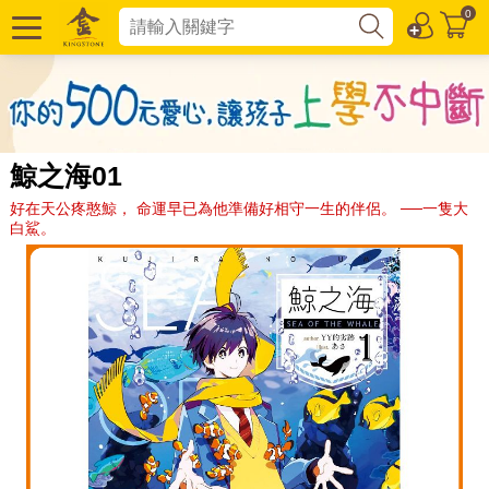
0
鯨之海01
好在天公疼憨鯨， 命運早已為他準備好相守一生的伴侶。 ──一隻大
白鯊。