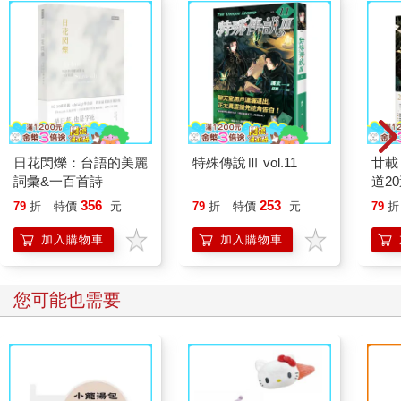
乾淨。而最下面的骸骨，則是呈現出歲月凝練的微黃色。骸骨上
還有經年累月留下來的刮痕，像是鋪開在眼前，用白骨書寫成的
歷史。
這是一座墓場，一座專屬於不知名生物的海底墓場。
三胖受到莫名的召喚來到這裡，看見這些骸骨，心裡除了恐懼之
外，竟然還有一絲淡淡的悲傷。
他不受控制地游上前，游到最近的一具屍骸前，憑藉著殘缺的肌
肉組織和骸骨的形狀，三胖認出了這具屍體的主人。
日花閃爍：台語的美麗
特殊傳說Ⅲ vol.11
廿載
是鯨魚。可是這隻鯨魚比他大太多了。三胖的體型已經很龐大
詞彙&一百首詩
道2
了，但眼前這具屍骸，光從保存完好的骨骼看來，竟然比三胖要
356
253
79
折
特價
元
79
折
特價
元
79
折
大上一倍，身長足足有五十多公尺。
世界上有這麼大的鯨魚嗎？
加入購物車
加入購物車
即使三胖對海洋生物並不瞭解，也知道這是不正常的。最起碼在
他關於族群的模糊遺傳記憶中，基本沒有身長超過四十公尺的個
體。
您可能也需要
發現了一隻超大型同類的骸骨，三胖對探索又多了些興趣。他已
經忘記這裡是座墓場，興致勃勃地四處探索起來。
肺裡存儲的空氣還夠他在水下待上好一會兒，三胖不急著離開。
他又在四處逛了逛，這一看，簡直完全開拓了他的眼界。
沒想到這裡不僅有巨型鯨魚的屍骨，還有很多其他海洋生物的骨