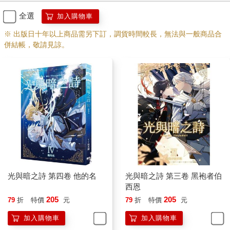
而比他更驚訝的，是冰塊上掉下來一隻企鵝。
這隻頂著將軍肚的小傢伙根本想不通，自己只是好好地躺在冰面
全選
加入購物車
上曬太陽，怎麼會無緣無故地墜到海裡來。而且海裡還有一隻可
※ 出版日十年以上商品需另下訂，調貨時間較長，無法與一般商品合
怕的大怪物在盯著牠，真是嚇死企鵝了！
併結帳，敬請見諒。
可憐的企鵝蹬了蹬腿，飛快地從三胖身邊游開，連曬太陽的浮冰
被三胖撞沉了都沒有回頭看一眼。
三胖看著那隻見鬼一樣游遠的企鵝。奇怪，他明明沒有靠近大
陸，怎麼會有企鵝？。
心存疑惑的鯨魚浮出水面一看，一片綿延看不到盡頭的冰山出現
在他面前。或許不能稱之為冰山，說是南極大陸延伸出來的一部
分更恰當。
每年冬天，海面凝結成巨大的冰層，在大陸以外綿延出一片面積
廣闊的冰上陸地。這片冰域一直延伸到了海域深處，以至於讓鯨
三胖一頭撞上了冰陸的邊緣。
一不留神竟然游到這裡了嗎？
三胖有些忐忑，他試著向海面上的陸地看去。果然，看到了預料
光與暗之詩 第四卷 他的名
光與暗之詩 第三卷 黑袍者伯
之中的東西。
西恩
漁船。
205
205
79
折
特價
元
79
折
特價
元
一艘漁船正在冰面附近捕魚，這是極其危險的事情，因為一旦不
加入購物車
加入購物車
小心撞上浮冰，就會船毀人亡。但是冬天很多魚類會聚集在浮冰