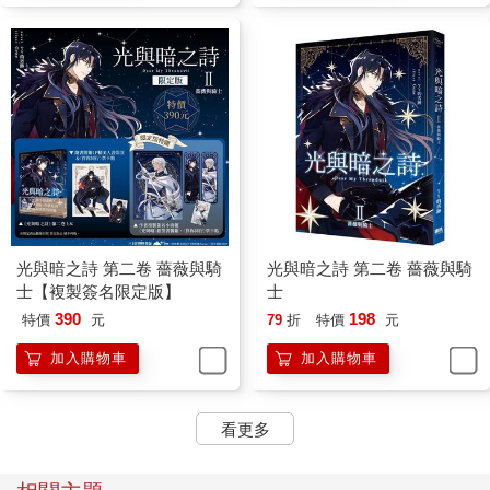
附近，運氣好的話甚至能捕到海豹，這讓被利益驅使的漁民們大
著膽子來到這片危險海域。
有漁船，就意味著有人。
三胖有些不安地看著遠處那艘漁船。
人類現在已經不再是他的同伴，相反更意味著威脅。這世界上沒
有哪一個物種能像人類這樣富有創造力；同樣，也沒有哪一個物
種能像人類這樣恣意破壞地球生態、屠殺生命。
三胖不敢輕易接近那艘漁船，如果那艘船上配備捕鯨設備，他就
是再長一百噸肉也不夠人吃的。
人類好可怕，我想回大海。
三胖想悄悄地潛回海裡，卻絲毫沒有察覺剛才換氣時的水柱早就
暴露了他。
光與暗之詩 第二卷 薔薇與騎
光與暗之詩 第二卷 薔薇與騎
他噴出的水柱足有十幾公尺高，在風平浪靜的海面上，人們隔著
士【複製簽名限定版】
士
幾千公尺就能發現水柱，繼而發現水面下的鯨魚。在三胖自以為
390
198
特價
元
79
折
特價
元
是在偷窺的時候，漁船上的人們早早就發現了他。
加入購物車
加入購物車
一條鯨魚，一條如此接近漁船的鯨魚。
有人拿起望遠鏡，興奮吼道：「快看！是藍鯨！」
一大群人聚集了過來。
看更多
「多少年沒有在南極見到藍鯨了！」
「一隻藍鯨，藍鯨！天啊！上帝！」
三胖完全聽不懂那些人在說什麼，但他能察覺人類異樣激動的情