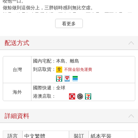
咬他一口。
做鯨做到這個分上，三胖頓時感到無比空虛。
於是，他只好自己潛水玩。五十公尺，一百公尺，兩百公尺，三
胖不斷深潛，想試試自己現在究竟能潛到多深。
看更多
聽說在鯨魚中，抹香鯨最深可以潛到兩千多公尺的深海，並停留
數個小時。
三胖不求能抵達兩千公尺的深海，他就想試試自己能不能潛到一
配送方式
千公尺左右，去海底看看珊瑚礁。
話說回來，南極有珊瑚礁嗎？
國內宅配：本島、離島
又一次下潛，三胖看到了一個從未見過的世界。
在此之前，作為人類的三胖一直以為海底是黑暗的。即使在接近
到店取貨：
台灣
不限金額免運費
海面的區域能看見陽光，但百米以下的海域總該是昏暗渾濁的
吧。然而事實證明，他錯得離譜。
國際快遞：全球
這個世界上，不是只有太陽會散發光芒。在海底，也有許多你從
海外
未想到過的色彩。
港澳店取：
南極的海，四處可見漂浮的冰層。這些冰山暴露在海面上的只是
一小部分，它們龐大的冰體盡數藏在水面之下。
詳細資料
在潛游海底的三胖眼中，那些浮在海面的冰山像一個個透明燈罩
般，將陽光用一層白紗遮住，影影綽綽地投射到海中。
每一層海水的顏色都不一樣，接近海面，它的藍帶著絲絲微光，
語言
中文繁體
裝訂
紙本平裝
如點綴著寶石一般；到了幾十公尺下的淺海，就變成了如同夢境