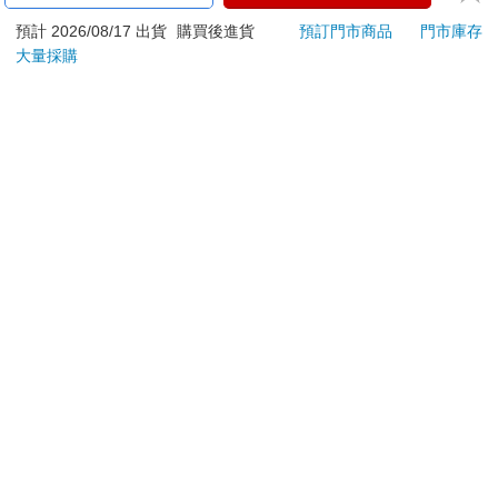
ATM提款機，請不要聽從指示，以免受騙上當！
他看到一個少年高興地叫著，站在一片瑩白的海灘上朝著大海呼
預計 2026/08/17 出貨
購買後進貨
預訂門市商品
門市庫存
喚。
退換貨須知：
大量採購
「我終於可以回家了，普飛亞！」
**提醒您，鑑賞期不等於試用期，退回商品須為全新狀態**
回應他的，是遙遠海洋中一聲悠長的鳴音。
依據「消費者保護法」第19條及行政院消費者保護處公告之
三胖從劇痛中清醒過來，然而迎接他的卻不是美好的現實。他感
「通訊交易解除權合理例外情事適用準則」，以下商品購買
到背鰭傳來一股疼痛，一轉身，就看到一口大尖牙正對著自己的
後，除商品本身有瑕疵外，將不提供7天的猶豫期：
背鰭準備再次咬下。
易於腐敗、保存期限較短或解約時即將逾期。（如：生
哇靠！我的小翅膀！
鮮食品）
驚怒之下，三胖用力晃動，帶起的巨大水流將突襲者甩了出去。
同時，他也驚懼交加地打量這個不速之客。
依消費者要求所為之客製化給付。（客製化商品）
是一隻鯊魚。
報紙、期刊或雜誌。（含MOOK、外文雜誌）
從鋸齒狀的牙齒、尖尖的鼻吻，還有新月狀的尾巴，可以很容易
經消費者拆封之影音商品或電腦軟體。
判斷出牠的身分。毫無疑問，牠是海洋中最厲害的殺手，食物鏈
非以有形媒介提供之數位內容或一經提供即為完成之線
頂端的終極獵食者，所有海洋生物的惡夢──大白鯊。
上服務，經消費者事先同意始提供。（如：電子書、電
這隻大白鯊非同一般，目測身長約有三胖的一半。
子雜誌、下載版軟體、虛擬商品…等）
人類已知體型最大的大白鯊也才不過七公尺長，眼前的這隻卻有
已拆封之個人衛生用品。（如：內衣褲、刮鬍刀、除毛
將近十五公尺！不過，比起今天見到的那些骸骨，眼前的大白鯊
刀…等）
完全是一個小傢伙了。
若非上列種類商品，均享有到貨7天的猶豫期（含例假
但即便是這樣的小傢伙，三胖也不敢掉以輕心。原因很簡單，大
日）。
白鯊有一口鋒銳的牙，而他沒有。