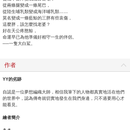
從兩條腿變成一條尾巴，
從陸生哺乳類變成海洋哺乳類……
莫名變成一條藍鯨的三胖有些哀傷，
這麼胖，該怎麼找老婆？
好在天公疼憨鯨，
命運早已為他準備好相守一生的伴侶。
──一隻大白鯊。
作者
YY
的劣跡
自認是一位夢想編織大師，相信我筆下的人物都真實地活在他們
的世界中，認為傳奇就切實地發生在我們身邊，只不過要用心才
能看見。
繪者簡介