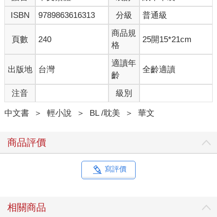
的寶藍色彩。越往深處顏色越暗，就像美豔女子戴著面紗不讓你
ISBN
9789863616313
分級
普通級
看透她。最深處的海域已是一片漆黑，似噬人深淵，令人又懼又
敬。
商品規
頁數
240
25開15*21cm
三胖不敢潛得太深，他扭過頭準備上浮換氣，卻一眼望見一塊巨
格
大的瑩藍寶石。
那是比他身軀還要大上許多倍的藍寶石，在海水波紋的晃動下，
適讀年
出版地
台灣
全齡適讀
散發著夢幻的銀色光芒，令人心神恍惚。
齡
三胖看呆了，過了許久他才意識到那根本不是什麼寶石，而是一
注音
級別
塊巨大的浮冰。海面上的陽光穿透浮冰映射到水中，多層次的反
射角度讓這些光芒看起來耀耀閃動、熠熠生輝。
中文書
＞
輕小說
＞
BL /耽美
＞
華文
遠遠望去，就像一顆閃著銀光的瑰麗寶石。
眼前這麼一塊純天然的美麗寶石完完全全屬於他，屬於他一隻鯨
的！三胖興奮地游了過去，想要用身體蹭一蹭這鬼斧神工的自然
商品評價
造物。然而還沒等他游近，腦袋就撞到了冰面。
好疼！
三胖可憐的短鰭肢根本摸不到腦袋，只能原地搖搖晃晃甩脫暈
寫評價
眩。
海底不僅有美麗如寶石的浮冰，還有一些細小、快要融化的冰
塊。在海水的掩藏下，三胖根本沒有察覺這些半透明的冰塊，便
相關商品
一頭撞了個頭暈目眩。