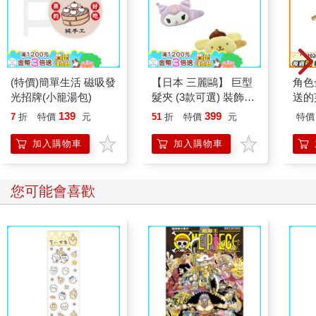
骸。三胖分辨不出牠們的種類，但是可以判斷出除了鯨魚外，還
有類似鯊魚的屍骨。
畢竟，那一排大尖牙實在是太顯眼了。
可是一隻鯊魚可能長到二十公尺嗎？開玩笑吧，最大的鯊魚頂多
也就十公尺長，那已經是鯊中巨人了，三胖卻看到了很多身長三
(特價)簡單生活 磁吸發
【日本 三麗鷗】 巨型
角色
十公尺左右的鯊魚屍骸。
光招牌(小籠湯包)
髮夾 (3款可選) 裝飾髮
送的
越來越多的發現打破了三胖以往的常識，讓他不禁懷疑自己是不
夾 三麗鷗周邊 凱蒂貓
139
399
是像格列佛一樣來到了巨人世界。
7
折
特價
元
51
折
特價
元
特價
Kitty 庫洛米 布丁狗
隨著一路走神，三胖逐漸游到最底端，一不留神撞在一塊岩石
加入購物車
加入購物車
上。
好痛！
三胖疼得幾乎快流下眼淚，可憐他的短鰭肢根本揉不到腦袋。
您可能會喜歡
我恨我的體重！
三胖氣惱地想磨牙，但他也沒有牙。他只能惱怒地游開了些，想
看看撞到自己的究竟是哪塊不長眼的石頭。可這麼一看，他竟然
呆住了。
這哪裡是石頭，這是一截斷骨！
這骨頭的橫截面，都快比他的腦袋還要寬了！
媽呀，有怪獸！
若是此時雙腿還在，三胖一定會驚叫著飛退百米。可是現在笨重