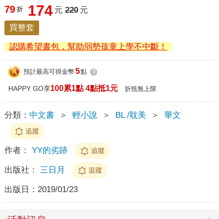
174
79
折
元
220
元
買整套
認購希望書包，幫助弱勢孩童上學不中斷！
5
預計最高可得金幣
點
?
100累1點 4點抵1元
HAPPY GO享
折抵無上限
分類：
中文書
＞
輕小說
＞
BL /耽美
＞
華文
追蹤
作者：
YY的劣跡
追蹤
出版社：
三日月
追蹤
出版日：
2019/01/23