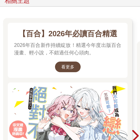
相關主題
緒。人類激動時產生的細微生物電流，通過空氣傳遞到海水中，
被三胖敏感的接收器官察覺到。
他當即決定此地不宜久留，那幫興奮的人類一定是想要吃了他！
深吸一口氣，三胖猛然潛入海裡，決定離那些人類遠遠的，越遠
越好。
【百合】2026年必讀百合精選
這一次下潛，是從未抵達的深度，水壓從四面擠壓過來，讓三胖
2026年百合新作持續綻放！精選今年度出版百合
有些承受不住。
就在他感到越來越難受時，彷彿突然突破了某個臨界點。在這一
漫畫、輕小說，不錯過任何心頭肉。
瞬間，所有的壓力全都消失不見，連海底各種吵鬧的聲波也完全
消失。
看更多
三胖聽見了一個奇怪的聲音。與其說是聲音，那不如說是直接在
腦海中響起的一聲呼喚。
他聽到了。
深海裡有著什麼正在呼喚他。
「來吧，來。」
「到這裡來。」
深海裡究竟有什麼，連號稱地球上最具智慧的人類也無法全部探
知。
目前人類已知海底的最深處，是一萬一千多公尺深的馬里亞納海