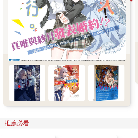
溝，可以將將整座聖母瑪峰完整地倒扣進去。而再往下的世界，
是人們無法探知祕境。
三胖不知道自己朝海底游了多久、游了多深。
他只知道這個深度早已超出目前身體所能承受的極限。本該承受
不住水壓爆體而亡，但彷彿有一股神奇的力量在支撐著他，讓他
能游得更深。
一個神祕的聲音一直在呼喚他。
「到這來。」
「過來。」
那是無法用人類的語言描述的聲音，非男非女，非長非幼，甚至
也不像是一種語言，彷彿一種從心底傳來的信號，誘導三胖前往
某一個地方。
循著神祕的呼喚，三胖游到了深海某處。
這裡應該還是在南極，但附近的景色已經完全變了樣。
附近像是一片片高低起伏的海底山脈連在一起，隱約可見輪廓。
南極海底竟然有這樣的景色嗎？三胖猶疑著，等游到近處，他已
經驚得說不出話來。
那根本不是山脈，而是巨型海底生物的屍骨！只不過這屍骨太過
推薦必看
龐大，讓他一眼看成了山脈。
那些白骨像史前恐龍的屍骸，層疊地堆積著，遍布整個海底。最
上層的屍骨還連著皮肉，只不過大部分都已經被附近的生物啃噬