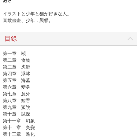
あさ
イラストと少年と猫が好きな人。
喜歡畫畫、少年，與貓。
目錄
第一章 噸
第二章 食物
第三章 虎鯨
第四章 浮冰
第五章 海墓
第六章 變身
第七章 意外
第八章 鯨吞
第九章 鯊說
第十章 試探
第十一章 幻象
第十二章 突變
第十三章 進化