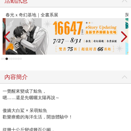
活動訊息
春光ｘ奇幻基地｜全書系展
閱
內容簡介
一覺醒來變成了鯨魚，
嗯……還是先曬曬太陽再說～
傲嬌大白鯊 × 呆萌鯨魚
歡樂療癒的海洋生活，開放體驗中！
從幾十公斤變成幾百公噸，