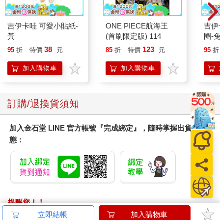
的身體和海底的洋流，只讓他退了不到幾公尺。受到驚嚇的可憐
三胖捧著自己的小心臟，開始打量眼前這頭怪獸。
保守估計，這具屍骨完整的時候，至少有百來公尺長。牠的骸骨
吉伊卡哇 可愛小貼紙-
ONE PIECE航海王
吉伊卡哇 
從這一頭，一直延伸到那一頭，構成了整個海底墓場的基座。
黃
(首刷限定版) 114
圈-
要知道，人類已知最大的史前恐龍也只有五十多公尺，這具骸骨
38
123
95
折
特價
元
85
折
特價
元
95
折
的尺寸簡直巨大得不合常理。
牠的骸骨已經碎裂崩壞，完全看不出之前是什麼物種。不過，即
加入購物車
加入購物車
便屍骨完整，以三胖淺薄的生物知識也分辨不出來。
在習慣了之後，他漸漸沒有那麼害怕了，反倒是為自己這麼容易
被嚇到感到羞憤。
訂購/退換貨須知
堂堂男子漢，一百多尺長的鯨魚，怎麼能被一根骨頭嚇到呢？三
胖，你太丟鯨臉了！
加入金石堂 LINE 官方帳號『完成綁定』，隨時掌握出貨動
他狠狠瞪著這具巨無霸骸骨，然而一愣神，竟從中看到一抹藍光
態：
閃過。
在這具龐然骸骨的上顎處，幾塊巨大的白骨旁，似乎還散落著一
些碎骨。其中，藍色的幽光隱隱約約地透了出來。
那是什麼？
三胖游近查看，突然藍光猛烈地閃爍了一下，他的腦中迸發出一
陣劇痛。突如其來的疼痛讓他忍不住劇烈地搖擺起身體，將海底
提醒您！！
攪得一片混濁。
金石堂及銀行均不會請您操作ATM! 如接獲電話要求您前往
立即結帳
加入購物車
「普飛亞。」