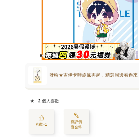
呀哈★吉伊卡哇旋風再起，精選周邊看過來
★
2
個人喜歡
寫評價
喜歡+1
賺金幣