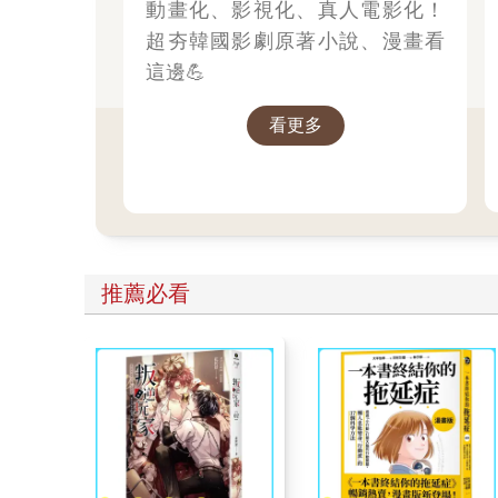
動畫化、影視化、真人電影化！
超夯韓國影劇原著小說、漫畫看
這邊💪
看更多
推薦必看