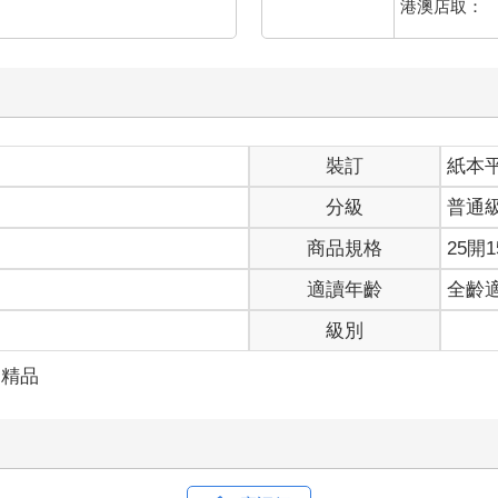
港澳店取：
裝訂
紙本
分級
普通
商品規格
25開1
適讀年齡
全齡
級別
創精品