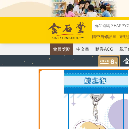
國中自修評量
東野
唯紅花綻放
奧德賽
會員獎勵
中文書
動漫ACG
親子