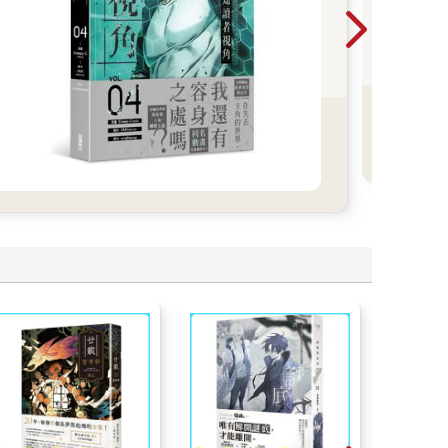
書都
買的
金石
裡吧❤