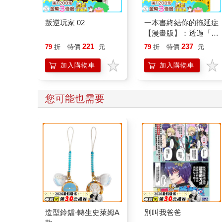
叛逆玩家 02
一本書終結你的拖延症
【漫畫版】：透過「小
行動」打開大腦的行動
221
237
79
折
特價
元
79
折
特價
元
開關，懶人也能變身
「行動派」的37個科
加入購物車
加入購物車
學方法
您可能也需要
造型鈴鐺-轉生史萊姆A
別叫我爸爸