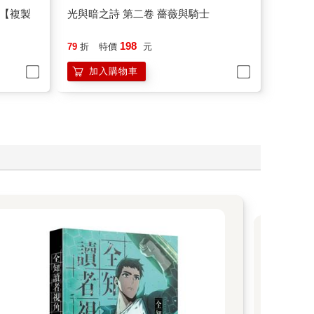
士【複製
光與暗之詩 第二卷 薔薇與騎士
198
79
折
特價
元
加入購物車
美
度
20