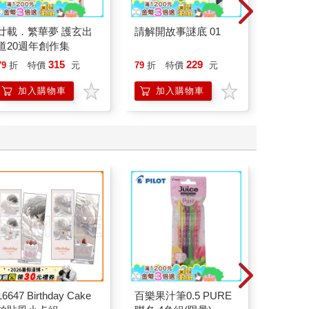
廿載．繁華夢 護玄出
請解開故事謎底 01
北歐時
道20週年創作集
福國度
315
229
79
折
特價
元
79
折
特價
元
79
折
加入購物車
加入購物車
加
16647 Birthday Cake
百樂果汁筆0.5 PURE
盒裝4款