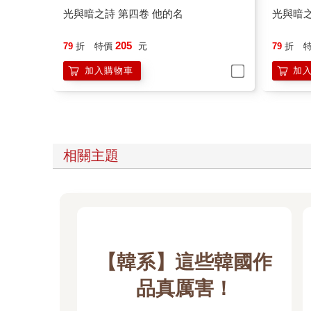
光與暗之詩 第四卷 他的名
光與暗之
205
79
折
特價
元
79
折
加入購物車
加
相關主題
【韓系】這些韓國作
品真厲害！