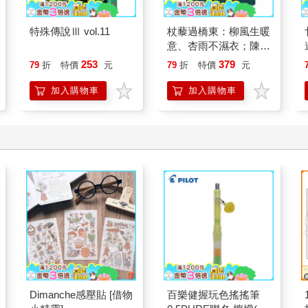
特殊傳說Ⅲ vol.11
杖藜過橋東：柳風生暖
意、杏雨不濕衣；陳亮
恭談以心轉境的適齡漫
253
379
79
折
特價
元
79
折
特價
元
想
加入購物車
加入購物車
Dimanche感壓貼 [借物
百樂健握玩色搖搖筆