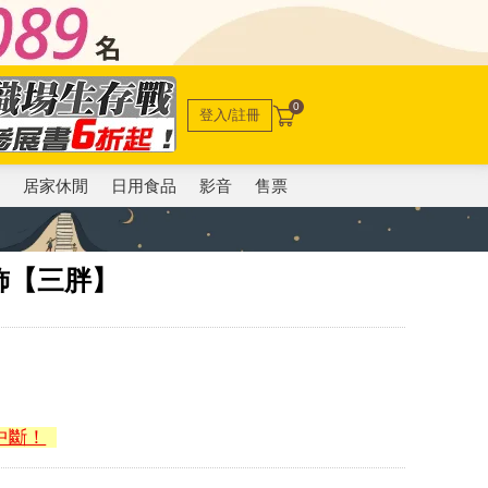
0
登入/註冊
電
居家休閒
日用食品
影音
售票
飾【三胖】
中斷！