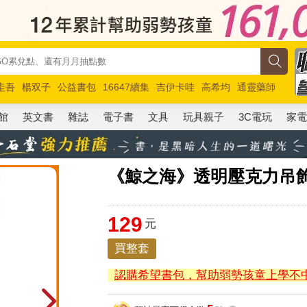
圭吾
楊双子
公益書包
16647續集
吉伊卡哇
高希均
通靈藥師
路邊攤新作
馬斯克
玩具總動員5
超慢跑
館
英文書
雜誌
電子書
文具
玩具親子
3C電玩
家
《鯨之海》透明壓克力吊
129
元
買整套
認購希望書包，幫助弱勢孩童上學不