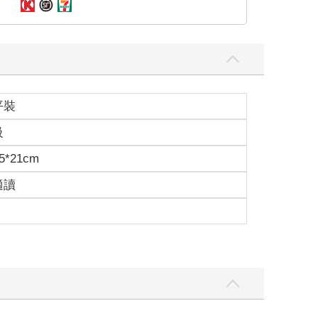
平裝
級
5*21cm
適讀