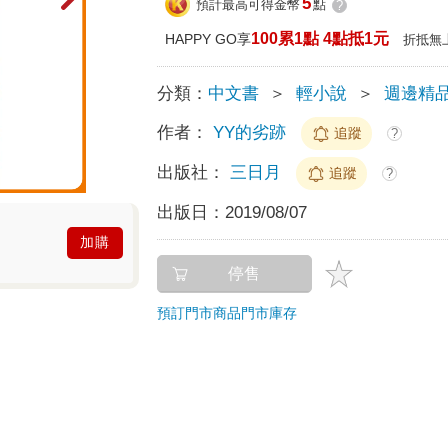
5
預計最高可得金幣
點
?
100累1點 4點抵1元
HAPPY GO享
折抵無
分類：
中文書
＞
輕小說
＞
週邊精
作者：
YY的劣跡
追蹤
?
出版社：
三日月
追蹤
?
出版日：
2019/08/07
加購
停售
預訂門市商品
門市庫存