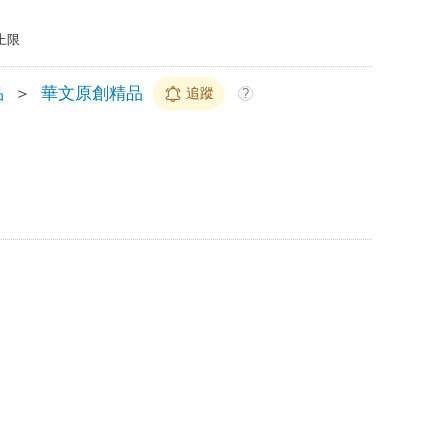
上限
品
＞
華文原創精品
追蹤
?