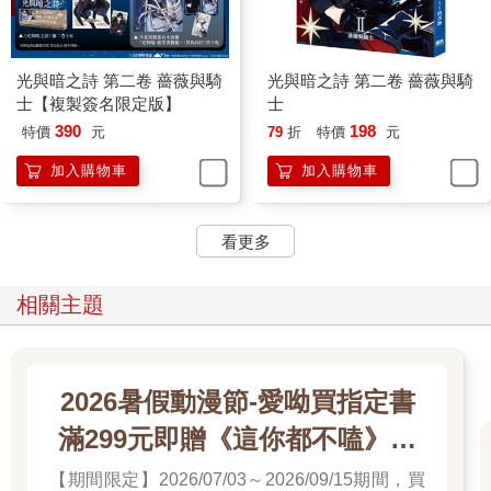
人的血乾了和豬血看起來沒什麼兩樣。」寧蕭似乎在描述一個普
通的情節，詭異的語調卻讓人毛骨悚然。
「早上起床的人看見你的屍體，一定會嚇一跳，對不對？」
寧蕭輕輕笑了幾聲，帶動著手中的匕首一陣滑動，少年嚇得不敢
光與暗之詩 第二卷 薔薇與騎
光與暗之詩 第二卷 薔薇與騎
動彈分毫。
士【複製簽名限定版】
士
他手中的刀尖緩慢地轉著圈，最後在搶匪的心臟後方停住不動。
390
198
特價
元
79
折
特價
元
「其實很簡單，只要這樣──用力！」
加入購物車
加入購物車
「啊啊啊啊啊啊啊啊啊啊！」
少年淒厲的痛號驟然響起，穿透耳膜，他在地上痛苦地蜷起身
軀，彷彿真的被一刀穿透心臟。
看更多
寧蕭站起身，扔下匕首，冷眼看著不斷翻滾哭號的少年。
「下次可不會這麼好運了，小鬼。」
他拿起地上的消夜，頭也不回地離開，只留少年恐懼驚慌地摸向
相關主題
自己的背後，沒有刀傷，沒有血液，只有一片被劃破的衣服。
少年瞪大眼睛，似乎仍舊難以置信。半晌，黑暗的角落裡傳來似
哭似笑的悲鳴，帶著許多難以捉摸的情緒。
寧蕭已經走遠，聽見身後隱隱的哭聲，不禁皺眉。
2026暑假動漫節-愛呦買指定書
「所以我才討厭小鬼。」
滿299元即贈《這你都不嗑》文
小孩子總是不考慮後果，衝動行事，不嘗點教訓，就不知道這個
世界長什麼樣子。
件夾
【期間限定】2026/07/03～2026/09/15期間，買
經歷了這一段插曲，寧蕭到家的時候，已經是凌晨兩點十分。囫