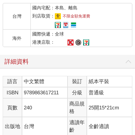
觸感親吻上他的肌膚。
國內宅配：本島、離島
有人在他身後壓低聲音道：「不許動！把你身上所有的錢都交出
來！」
到店取貨：
台灣
不限金額免運費
呼嘯的寒風吹散了搶匪的聲音，他的話在風中支離破碎地散開，
變得模糊不清。
國際快遞：全球
寧蕭抖了抖耳朵，下意識地想回身去看。
海外
「說了不許動！」
港澳店取：
搶匪將刀尖往前抵，一時的慌張不小心暴露了他的年齡，那聽起
來沙啞卻帶著稚氣的嗓音，明顯是個少年。
詳細資料
寧蕭聽話地，乖乖舉起了手。
看他服從，搶匪鬆了口氣。
「聽著，你只要老實，我就不會動你！現在把口袋裡的錢都掏出
語言
中文繁體
裝訂
紙本平裝
來給我，敢做多餘的事就殺了你！」
「呃，那我可以先把消夜放到地上嗎？」寧蕭問。
ISBN
9789863617211
分級
普通級
搶匪一愣，顯然沒想到他竟會在問這種問題。在遭遇搶劫的時
候，還關心消夜？
商品規
頁數
240
25開15*21cm
「錢給你，我就沒錢了。」寧蕭繼續道，試圖讓自己的聲音聽起
格
來飽含誠意，「我只想保留這頓消夜，不至於餓肚子。可以
嗎？」
適讀年
出版地
台灣
全齡適讀
身後的搶匪沉默了一陣子。
齡
「不許做別的多餘動作！」