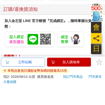
「看見了，蹲在外面呢。」
「又蹲在那？」
訂購/退換貨須知
「你懂的，你們徐隊長他──」眼鏡男想了想，似乎是在找適合的
形容詞，「有些別具一格，呵呵。」
加入金石堂 LINE 官方帳號『完成綁定』，隨時掌握出貨動
會
態：
徐尚羽被人找到的時候，正蹲在警察局外面的走道上數螞蟻。一
百八十幾公分的大男人蹲在地上，專心致志地看著地上的小螞蟻
員
搬家，連有人喊自己都沒注意到。
「隊長，隊長！」
日
對方一連喊了好幾聲，徐尚羽這才注意到站在自己眼前的人。
「阿飛啊，什麼事？該吃飯了？」徐尚羽伸了個懶腰站起身。等
提醒您！！
他站起來，旁人才注意到這個人的身材遠比想像中高大。
金石堂及銀行均不會請您操作ATM! 如接獲電話要求您前往
立即結帳
加入購物車
高䠷挺拔的身材，配上一副俊眉星目的容貌，相當吸引人。擁有
ATM提款機，請不要聽從指示，以免受騙上當！
這副容貌的人應該在電視上、伸展臺上，而不應該出現在一間小
※ 本商品會員日滿額金幣加碼回饋最高15倍
警察局裡。
退換貨須知：
預計 2026/08/14 出貨
購買後進貨
預訂門市商品
門市庫存
「不是，是想要請你去訊問一名嫌疑人，我們處理不了。」陸飛
大量採購
**提醒您，鑑賞期不等於試用期，退回商品須為全新狀態**
有些著急道，「就是昨天那個……」
依據「消費者保護法」第19條及行政院消費者保護處公告之
徐尚羽揮了揮手打斷他，然後看了看自己的手表。
「通訊交易解除權合理例外情事適用準則」，以下商品購買
「吃午飯的時間到了，走吧，我們先去食堂。」
後，除商品本身有瑕疵外，將不提供7天的猶豫期：
「隊長！」
易於腐敗、保存期限較短或解約時即將逾期。（如：生