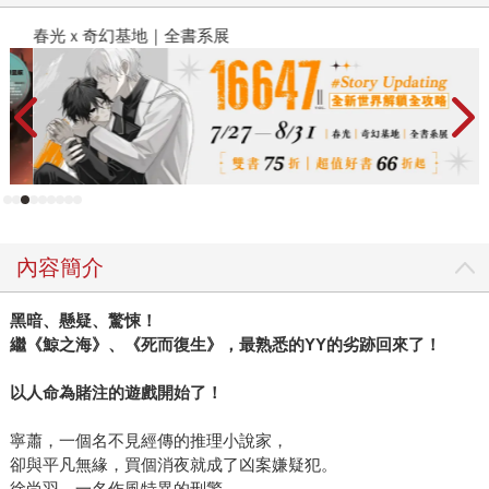
春光ｘ奇幻基地｜全書系展
閱
內容簡介
黑暗、懸疑、驚悚！
繼《鯨之海》、《死而復生》，最熟悉的YY的劣跡回來了！
以人命為賭注的遊戲開始了！
寧蕭，一個名不見經傳的推理小說家，
卻與平凡無緣，買個消夜就成了凶案嫌疑犯。
徐尚羽，一名作風特異的刑警，