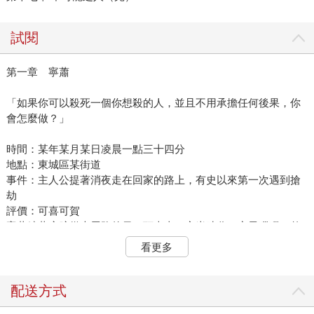
試閱
第一章 寧蕭
「如果你可以殺死一個你想殺的人，並且不用承擔任何後果，你
會怎麼做？」
時間：某年某月某日凌晨一點三十四分
地點：東城區某街道
事件：主人公提著消夜走在回家的路上，有史以來第一次遇到搶
劫
評價：可喜可賀
寧蕭縮著肩膀從大馬路的另一頭走來。夜半時分，寒風獵獵，整
條街上除了偶爾響起的一兩聲貓叫狗吠，顯得十分安靜。除了出
看更多
來覓食的可憐寧蕭之外，不見半個人影，直到他遇見了搶匪。
「站、站住！」
隨著身後傳來一聲帶著顫抖的呵斥，寧蕭即將踏進路燈光暈中的
配送方式
腳懸在半空中，他的後背被尖銳的物體抵住，鋒銳且帶著寒意的