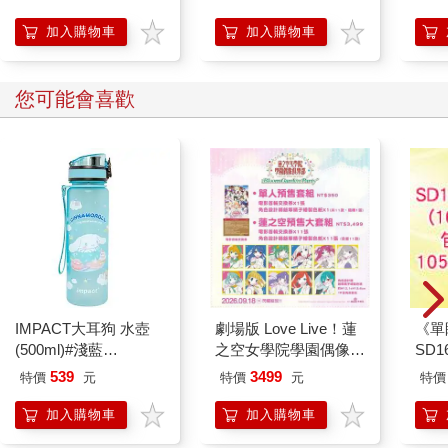
寧蕭抬頭看了看牆上的時鐘，十二點十一分，已經錯過了他的午
加入購物車
加入購物車
餐時間。這個認知讓他的心情變得不太好，語氣也帶了些諷刺。
「在篤定我是死刑犯之前，你們至少得讓我知道我到底『殺了』
誰。還有，警察先生，早上你們逮捕我的時候似乎沒有出示拘
您可能會喜歡
票。你們的程序合法嗎？」
寧蕭再次看了時鐘一眼，「最後一點，現在是午餐時間，我要求
享用午餐，否則就控訴你們虐待嫌犯。」
他轉過頭，對著眼前目瞪口呆的兩名刑警微笑。
「所以，我的午餐在哪裡呢？」
「媽的。」
刑警愣了好幾秒，低聲咒罵，他才反應過來這次碰上了麻煩人
物。他和同伴對視一眼，個子稍矮的警察點了點頭，推開門走了
出去。
剛出門，便遇到了另一個人──一個穿著白袍的眼鏡男子。
「裡面情況怎麼樣？」
IMPACT大耳狗 水壺
劇場版 Love Live！蓮
《單
矮個子刑警搖了搖頭，「有點麻煩，碰上了難搞的傢伙。」
(500ml)#淺藍
之空女學院學園偶像俱
SD
「哦！」戴眼鏡的男人笑了起來，「律師、白領，還是……」他
IMCMB01LB
樂部 Bloom Garden
539
3499
特價
元
特價
元
特價
挑了挑眉，用小拇指比了比，在個動作寓意著混黑道的意思。
Party蓮之空預售大套
組
「都不是，資料上說是個普通人，誰知道呢？」矮個子警察嘆
加入購物車
加入購物車
氣，「我要去找隊長，你有沒有看見他？」