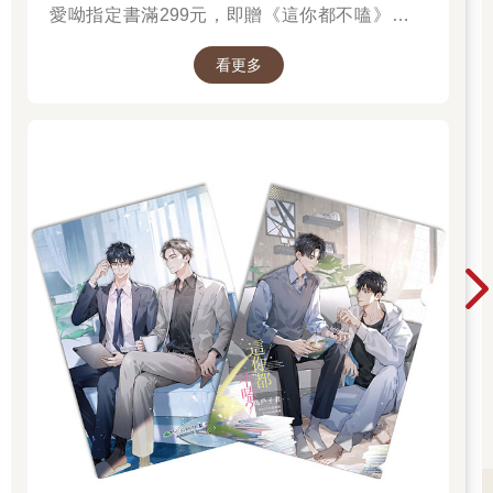
愛呦指定書滿299元，即贈《這你都不嗑》文件
圇兩口將消夜吞下，收拾乾淨，他帶著朝聖般的表情坐到電腦桌
夾！單筆訂單不累贈，數量有限，送完為止！
前，開始一天的工作──打字。
看更多
寧蕭的工作就是打字，文藝一點的說法是文學創作。他把一個個
字詞拆開組合，拼成故事，然後讓別人再去拆開組合，隨意理
解。
他是一名業餘小說家，寫著二流的偵探小說。
「今天的題目……」嘴裡喃喃著，寧蕭眼睛一亮。「午夜幽
靈！」
感謝那位搶匪少年賜予的靈感，寧蕭此時文思泉湧，手指在鍵盤
上飛舞著，噠噠聲不絕於耳。他全神貫注，神情帶著一絲隱隱的
興奮。
螢幕的藍光映照在臉上，讓他看上去略顯詭異。
然而，此時飛速打字的寧蕭並沒有想到，今晚這場宛如鬧劇的搶
劫並未就此落下帷幕，相反，它是一切異變的開始。
一張無形之網，正悄然鋪開。
第二天早上，寧蕭是被一連串強烈的敲門聲吵醒。那聲音催魂似
地不斷響起，葬送了他最後一絲睡意。
叩叩叩！叩叩叩！
像是有魔鬼守候在他家門口，得不到回應就絕不離開。