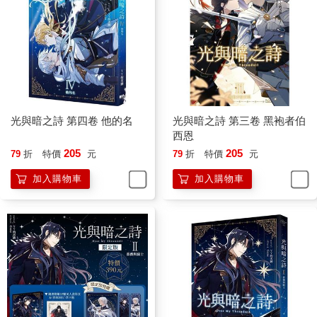
我。怎麼，小鬼，搶劫失敗你就撒嬌耍賴，你以為這是扮家家
酒？嗯，好玩嗎？」
說到最後一句話時，他的聲音陡然變得冷淡。
「好玩嗎？這種會出人命的『遊戲』。」
少年搶匪打了一個寒顫，不知什麼時候，匕首竟然貼上了他的脖
頸，緊貼著他的喉結上下摩擦。驚懼一瞬間襲來，讓他徹底失了
分寸。
「你、你敢動我試試！你放開我！放開我！」
光與暗之詩 第四卷 他的名
光與暗之詩 第三卷 黑袍者伯
「放開你？」
西恩
似乎是覺得好笑，寧蕭重複了一遍，不過語氣中沒有絲毫笑意。
205
205
79
折
特價
元
79
折
特價
元
他單手握著匕首，將它在手中靈活地轉了幾圈，冰冷的刀身再次
加入購物車
加入購物車
貼上身下人的動脈。
「世界很公平，小鬼。難道只准你用刀對著別人，不准別人拿刀
捅你？」
他冷漠的聲音讓少年微微發抖。
「你搶劫的時候，有沒有想過現在這種狀況？你說，要是我在這
裡捅你一刀會怎樣？被人拿刀對著的感覺好受嗎？」寧蕭把刀下
移，對著少年心臟後方的位置，緩慢摩擦。
「知道嗎？只要我一用力，你的心臟就會被刺穿，滾燙的鮮血隨
著傷口流出淌滿一地，然後慢慢變冷變乾。你見過殺豬嗎？其實