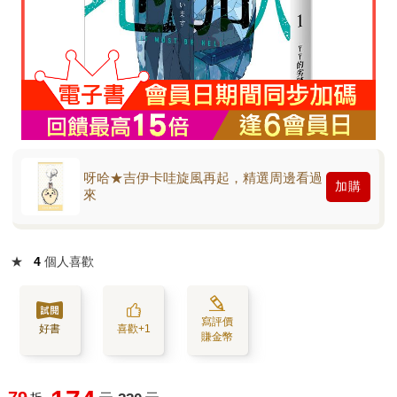
呀哈★吉伊卡哇旋風再起，精選周邊看過
加購
來
★
4
個人喜歡
寫評價
好書
喜歡+1
賺金幣