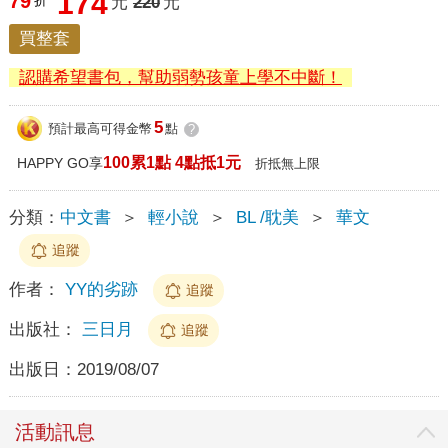
174
79
折
元
220
元
買整套
認購希望書包，幫助弱勢孩童上學不中斷！
5
預計最高可得金幣
點
?
100累1點 4點抵1元
HAPPY GO享
折抵無上限
分類：
中文書
＞
輕小說
＞
BL /耽美
＞
華文
追蹤
作者：
YY的劣跡
追蹤
出版社：
三日月
追蹤
出版日：
2019/08/07
活動訊息