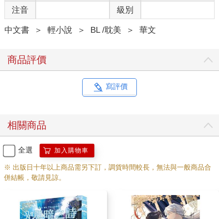
注音
級別
寧蕭勾起唇角，輕輕道：「好的。」
他彎腰放下消夜，同時微微向後彎起手肘，似乎只是一個下意識
中文書
＞
輕小說
＞
BL /耽美
＞
華文
的動作，卻恰好擋住了搶匪握著匕首的方向。
搶匪還沒來得及疑惑，下一秒，只覺得腹部一陣劇痛，一瞬間天
旋地轉，等回過神，整個人已經被寧蕭壓倒在地。他握著匕首的
商品評價
手臂被用力地向外扯開，帶來一陣劇痛。
聽著他發出的哀號，就讓人感同身受地感到疼痛。
而寧蕭，則好整以暇地半跪在地上壓制著他，神色嘲弄。
寫評價
「有時間不在學校好好讀書，學人家搶什麼劫？」寧蕭雙手緊緊
扣住搶匪的手腕，讓他無法動彈。「要搶劫也不熟練一點，還有
空聽我說廢話？在我開口的瞬間，你就該制伏我。」
相關商品
寧蕭看向一旁完好無損的消夜，燒烤還冒著微微的熱氣，看起來
令人非常有食欲。他心情不錯，便彎腰湊到對方耳邊，戲謔道：
「小傢伙，難道你媽媽沒有告訴過你，在外面不要隨便相信陌生
全選
加入購物車
人的話嗎？」
※ 出版日十年以上商品需另下訂，調貨時間較長，無法與一般商品合
匕首早就被寧蕭踢到一邊，少年無論怎麼使勁掙扎都無法掙脫束
併結帳，敬請見諒。
縛。他現在才發現，自己竟然被這個剛剛準備下手狠宰一頓的肥
羊擺了一道！
「你有種放開我！你這個騙子、混帳、無賴！」
寧蕭感到好笑，「騙子？混帳？好像輪不到一個搶劫犯這麼說