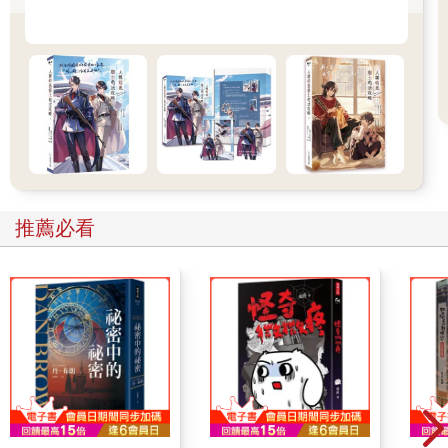
寧蕭忍無可忍地從沙發上爬起來，凌晨五點左右才剛剛睡下，他
的臉色慘白得像鬼一樣，當然，心情也好不了多少。
他走到門口，一把打開大門。
「究竟什麼事？」
帶著怨氣的聲音在看清來人時戛然而止，寧蕭定睛看著對方，一
下子清醒過來。
「你們，找我有事？」
門前站著兩位不速之客，其中一個穿制服的人點了點頭，上下打
量著他。
「寧蕭？」
推薦必看
「是我。」
喀嚓。
伴隨寧蕭的回答一同落下的，是銬住他手腕的冰冷枷鎖。
穿著制服的人冷冷道：「我們是警察，現在以故意殺人的嫌疑拘
捕你，寧蕭，請跟我們回去一趟。」
對方不帶感情的話語一字一字地砸在寧蕭心上，他的眼睛不受控
制地微微睜大。
鳴鳥啁啾，屋外陽光溫暖，寧蕭的心卻十分冰冷，就像對方制服
上閃爍著冷芒的警徽。
砰！