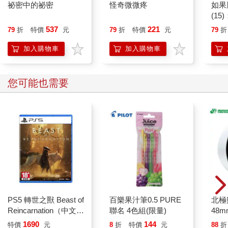
身後的門被風吹得轟然關上，彷彿意味著平靜的生活就此終結。
祕密中的祕密
怪奇微微疼
如果
狂風，來襲。
(1
第二章 午夜幽靈（一）
貓漫
537
221
79
折
特價
元
79
折
特價
元
79
折
明明是中午十二點，外面豔陽高照，屋裡卻冷得像是太平間。
加入購物車
加入購物車
寧蕭坐在椅子上，在他對面一站一坐著兩名刑警。
「剛才說的那些你都明白了？」對方問。
寧蕭點了點頭。
您可能也需要
「你現在可以為自己委託辯護人。」刑警用公事公辦的語氣道：
「在正式移交公訴之前，我們至少會讓你和辯護律師見上一面。
你也可以要求……」
「沒有，不用。」寧蕭打斷他，「我自己可以。」
「你必須要有一名律師！」對面的刑警很不耐煩，「聽著，你有
沒有搞清楚狀況？這是刑事程序！作為一名可能被判處死刑的嫌
犯，這是你的權利，不然你以為我們沒事找事……」
「我說了，不用。」
寧蕭再次打斷他，並欣賞著對方因此露出的不耐表情。
「按你們所說，在事情有定論之前，我可能是死刑，也可能完全
PS5 轉世之獸 Beast of
百樂果汁筆0.5 PURE
北極
無辜。我之所以願意浪費一整個上午的時間乖乖待在這裡，不是
Reincarnation（中文一
聯名 4色組(限量)
48
為了聽你們的安排去委託什麼律師，而是為了證明自己的清
般版）
1690
144
白。」
特價
元
8
折
特價
元
88
折