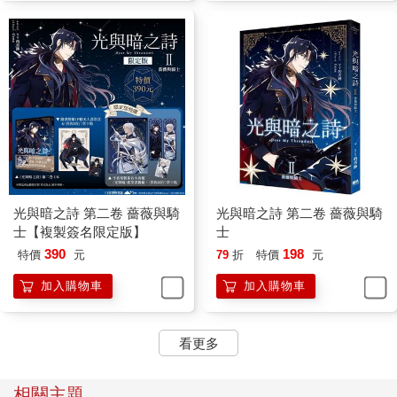
暴露了他。
他噴出的水柱足有十幾公尺高，在風平浪靜的海面上，人們隔著
幾千公尺就能發現水柱，繼而發現水面下的鯨魚。在三胖自以為
是在偷窺的時候，漁船上的人們早早就發現了他。
一條鯨魚，一條如此接近漁船的鯨魚。
有人拿起望遠鏡，興奮吼道：「快看！是藍鯨！」
一大群人聚集了過來。
「多少年沒有在南極見到藍鯨了！」
「一隻藍鯨，藍鯨！天啊！上帝！」
三胖完全聽不懂那些人在說什麼，但他能察覺人類異樣激動的情
緒。人類激動時產生的細微生物電流，通過空氣傳遞到海水中，
光與暗之詩 第二卷 薔薇與騎
光與暗之詩 第二卷 薔薇與騎
被三胖敏感的接收器官察覺到。
士【複製簽名限定版】
士
他當即決定此地不宜久留，那幫興奮的人類一定是想要吃了他！
390
198
特價
元
79
折
特價
元
深吸一口氣，三胖猛然潛入海裡，決定離那些人類遠遠的，越遠
越好。
加入購物車
加入購物車
這一次下潛，是從未抵達的深度，水壓從四面擠壓過來，讓三胖
有些承受不住。
就在他感到越來越難受時，彷彿突然突破了某個臨界點。在這一
看更多
瞬間，所有的壓力全都消失不見，連海底各種吵鬧的聲波也完全
消失。
相關主題
三胖聽見了一個奇怪的聲音。與其說是聲音，那不如說是直接在