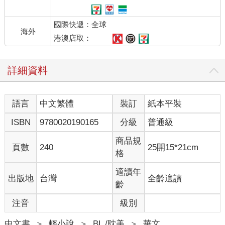
海面的區域能看見陽光，但百米以下的海域總該是昏暗渾濁的
吧。然而事實證明，他錯得離譜。
國際快遞：全球
這個世界上，不是只有太陽會散發光芒。在海底，也有許多你從
海外
未想到過的色彩。
港澳店取：
南極的海，四處可見漂浮的冰層。這些冰山暴露在海面上的只是
一小部分，它們龐大的冰體盡數藏在水面之下。
詳細資料
在潛游海底的三胖眼中，那些浮在海面的冰山像一個個透明燈罩
般，將陽光用一層白紗遮住，影影綽綽地投射到海中。
每一層海水的顏色都不一樣，接近海面，它的藍帶著絲絲微光，
語言
中文繁體
裝訂
紙本平裝
如點綴著寶石一般；到了幾十公尺下的淺海，就變成了如同夢境
的寶藍色彩。越往深處顏色越暗，就像美豔女子戴著面紗不讓你
ISBN
9780020190165
分級
普通級
看透她。最深處的海域已是一片漆黑，似噬人深淵，令人又懼又
敬。
商品規
頁數
240
25開15*21cm
三胖不敢潛得太深，他扭過頭準備上浮換氣，卻一眼望見一塊巨
格
大的瑩藍寶石。
那是比他身軀還要大上許多倍的藍寶石，在海水波紋的晃動下，
適讀年
出版地
台灣
全齡適讀
散發著夢幻的銀色光芒，令人心神恍惚。
齡
三胖看呆了，過了許久他才意識到那根本不是什麼寶石，而是一
注音
級別
塊巨大的浮冰。海面上的陽光穿透浮冰映射到水中，多層次的反
射角度讓這些光芒看起來耀耀閃動、熠熠生輝。
中文書
＞
輕小說
＞
BL /耽美
＞
華文