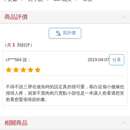
遠遠望去，就像一顆閃著銀光的瑰麗寶石。
眼前這麼一塊純天然的美麗寶石完完全全屬於他，屬於他一隻鯨
的！三胖興奮地游了過去，想要用身體蹭一蹭這鬼斧神工的自然
商品評價
造物。然而還沒等他游近，腦袋就撞到了冰面。
好疼！
三胖可憐的短鰭肢根本摸不到腦袋，只能原地搖搖晃晃甩脫暈
寫評價
眩。
海底不僅有美麗如寶石的浮冰，還有一些細小、快要融化的冰
（共
1
則好評）
塊。在海水的掩藏下，三胖根本沒有察覺這些半透明的冰塊，便
一頭撞了個頭暈目眩。
分享
cf***564 說：
2019-04-07
而比他更驚訝的，是冰塊上掉下來一隻企鵝。
這隻頂著將軍肚的小傢伙根本想不通，自己只是好好地躺在冰面
上曬太陽，怎麼會無緣無故地墜到海裡來。而且海裡還有一隻可
怕的大怪物在盯著牠，真是嚇死企鵝了！
不得不說三胖在做魚時的設定真的很可愛，慕白這個小傲嬌也
可憐的企鵝蹬了蹬腿，飛快地從三胖身邊游開，連曬太陽的浮冰
很得人疼，就算不賣肉肉只賣點小甜也是一本讓人愈看遇想笑
被三胖撞沉了都沒有回頭看一眼。
三胖看著那隻見鬼一樣游遠的企鵝。奇怪，他明明沒有靠近大
陸，怎麼會有企鵝？。
心存疑惑的鯨魚浮出水面一看，一片綿延看不到盡頭的冰山出現
在他面前。或許不能稱之為冰山，說是南極大陸延伸出來的一部
相關商品
分更恰當。