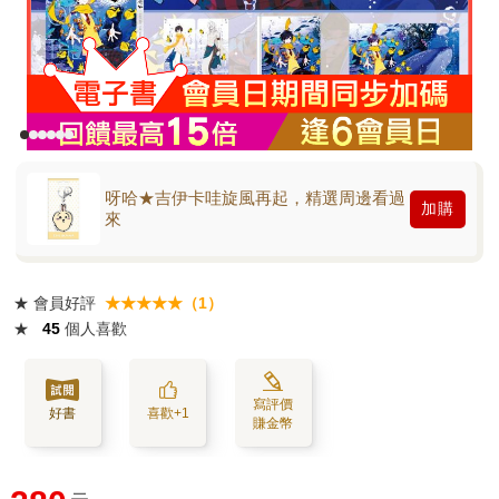
呀哈★吉伊卡哇旋風再起，精選周邊看過
加購
來
★
會員好評
★★★★★（1）
★
45
個人喜歡
寫評價
好書
喜歡+1
賺金幣