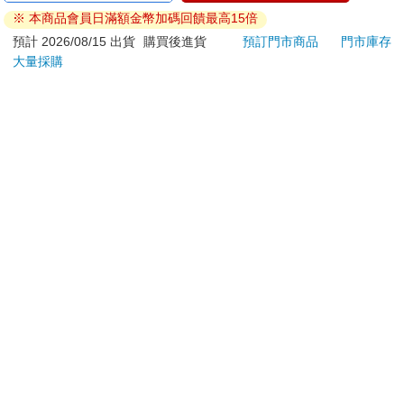
是一隻鯊魚。
ATM提款機，請不要聽從指示，以免受騙上當！
※ 本商品會員日滿額金幣加碼回饋最高15倍
從鋸齒狀的牙齒、尖尖的鼻吻，還有新月狀的尾巴，可以很容易
退換貨須知：
預計 2026/08/15 出貨
購買後進貨
預訂門市商品
門市庫存
判斷出牠的身分。毫無疑問，牠是海洋中最厲害的殺手，食物鏈
大量採購
頂端的終極獵食者，所有海洋生物的惡夢──大白鯊。
**提醒您，鑑賞期不等於試用期，退回商品須為全新狀態**
這隻大白鯊非同一般，目測身長約有三胖的一半。
依據「消費者保護法」第19條及行政院消費者保護處公告之
人類已知體型最大的大白鯊也才不過七公尺長，眼前的這隻卻有
「通訊交易解除權合理例外情事適用準則」，以下商品購買
將近十五公尺！不過，比起今天見到的那些骸骨，眼前的大白鯊
後，除商品本身有瑕疵外，將不提供7天的猶豫期：
完全是一個小傢伙了。
易於腐敗、保存期限較短或解約時即將逾期。（如：生
但即便是這樣的小傢伙，三胖也不敢掉以輕心。原因很簡單，大
鮮食品）
白鯊有一口鋒銳的牙，而他沒有。
依消費者要求所為之客製化給付。（客製化商品）
這個時候，三胖深深地感受到保護好牙齒的重要性。他不由得想
報紙、期刊或雜誌。（含MOOK、外文雜誌）
起一句話：無論是維護世界和平，還是保護自己小命，我們的目
經消費者拆封之影音商品或電腦軟體。
標都是沒有蛀──啊呸，他目前要做的，是從這隻大白鯊口中完好
非以有形媒介提供之數位內容或一經提供即為完成之線
脫身！
上服務，經消費者事先同意始提供。（如：電子書、電
三胖努力擺出凶狠的目光，牢牢瞪著那隻大白鯊，然而在對方沒
有眼白的黑色瞳孔的注視下，又膽怯地收了回來。
子雜誌、下載版軟體、虛擬商品…等）
實在不怪他，這完全是童年陰影。在還是人類的時候，三胖看過
已拆封之個人衛生用品。（如：內衣褲、刮鬍刀、除毛
最可怕的一部恐怖片，就是《大白鯊》。這簡直是他最害怕的生
刀…等）
物。
若非上列種類商品，均享有到貨7天的猶豫期（含例假
大白鯊似乎看懂了三胖的畏懼，朝他張了張嘴，又要再度俯衝過
日）。
來。