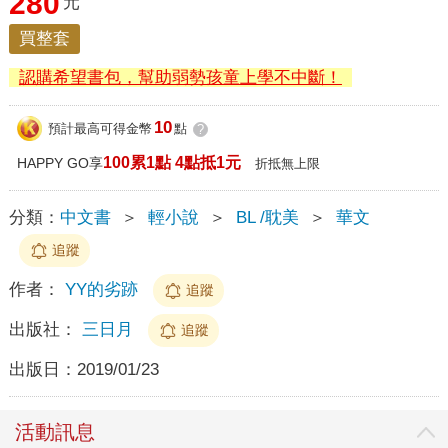
280
元
買整套
認購希望書包，幫助弱勢孩童上學不中斷！
10
預計最高可得金幣
點
?
100累1點 4點抵1元
HAPPY GO享
折抵無上限
分類：
中文書
＞
輕小說
＞
BL /耽美
＞
華文
追蹤
作者：
YY的劣跡
追蹤
出版社：
三日月
追蹤
出版日：
2019/01/23
活動訊息