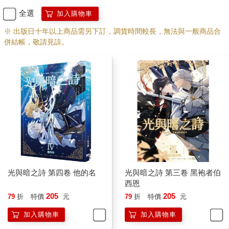
每年冬天，海面凝結成巨大的冰層，在大陸以外綿延出一片面積
全選
加入購物車
廣闊的冰上陸地。這片冰域一直延伸到了海域深處，以至於讓鯨
三胖一頭撞上了冰陸的邊緣。
※ 出版日十年以上商品需另下訂，調貨時間較長，無法與一般商品合
一不留神竟然游到這裡了嗎？
併結帳，敬請見諒。
三胖有些忐忑，他試著向海面上的陸地看去。果然，看到了預料
之中的東西。
漁船。
一艘漁船正在冰面附近捕魚，這是極其危險的事情，因為一旦不
小心撞上浮冰，就會船毀人亡。但是冬天很多魚類會聚集在浮冰
附近，運氣好的話甚至能捕到海豹，這讓被利益驅使的漁民們大
著膽子來到這片危險海域。
有漁船，就意味著有人。
三胖有些不安地看著遠處那艘漁船。
人類現在已經不再是他的同伴，相反更意味著威脅。這世界上沒
有哪一個物種能像人類這樣富有創造力；同樣，也沒有哪一個物
光與暗之詩 第四卷 他的名
光與暗之詩 第三卷 黑袍者伯
種能像人類這樣恣意破壞地球生態、屠殺生命。
西恩
三胖不敢輕易接近那艘漁船，如果那艘船上配備捕鯨設備，他就
205
205
79
折
特價
元
79
折
特價
元
是再長一百噸肉也不夠人吃的。
人類好可怕，我想回大海。
加入購物車
加入購物車
三胖想悄悄地潛回海裡，卻絲毫沒有察覺剛才換氣時的水柱早就