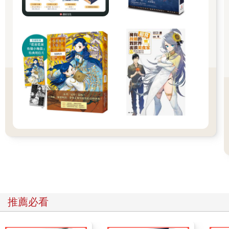
某一個地方。
循著神祕的呼喚，三胖游到了深海某處。
這裡應該還是在南極，但附近的景色已經完全變了樣。
附近像是一片片高低起伏的海底山脈連在一起，隱約可見輪廓。
南極海底竟然有這樣的景色嗎？三胖猶疑著，等游到近處，他已
經驚得說不出話來。
那根本不是山脈，而是巨型海底生物的屍骨！只不過這屍骨太過
龐大，讓他一眼看成了山脈。
那些白骨像史前恐龍的屍骸，層疊地堆積著，遍布整個海底。最
上層的屍骨還連著皮肉，只不過大部分都已經被附近的生物啃噬
乾淨。而最下面的骸骨，則是呈現出歲月凝練的微黃色。骸骨上
還有經年累月留下來的刮痕，像是鋪開在眼前，用白骨書寫成的
歷史。
這是一座墓場，一座專屬於不知名生物的海底墓場。
三胖受到莫名的召喚來到這裡，看見這些骸骨，心裡除了恐懼之
外，竟然還有一絲淡淡的悲傷。
他不受控制地游上前，游到最近的一具屍骸前，憑藉著殘缺的肌
肉組織和骸骨的形狀，三胖認出了這具屍體的主人。
推薦必看
是鯨魚。可是這隻鯨魚比他大太多了。三胖的體型已經很龐大
了，但眼前這具屍骸，光從保存完好的骨骼看來，竟然比三胖要