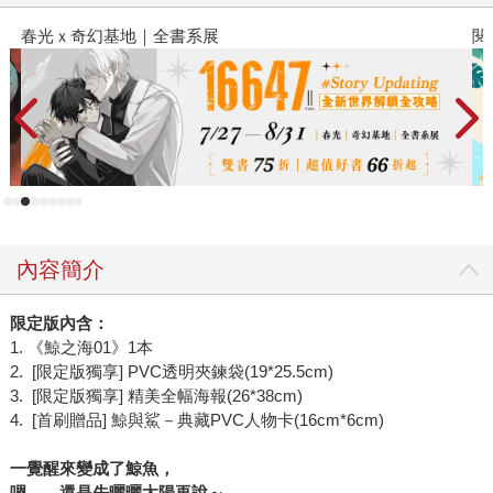
春光ｘ奇幻基地｜全書系展
閱
內容簡介
限定版內含：
1. 《鯨之海01》1本
2. [限定版獨享] PVC透明夾鍊袋(19*25.5cm)
3. [限定版獨享] 精美全幅海報(26*38cm)
4. [首刷贈品] 鯨與鯊－典藏PVC人物卡(16cm*6cm)
一覺醒來變成了鯨魚，
嗯
……
還是先曬曬太陽再說～