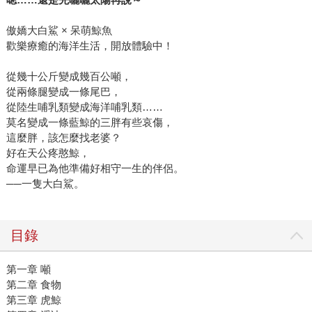
傲嬌大白鯊 × 呆萌鯨魚
歡樂療癒的海洋生活，開放體驗中！
從幾十公斤變成幾百公噸，
從兩條腿變成一條尾巴，
從陸生哺乳類變成海洋哺乳類……
莫名變成一條藍鯨的三胖有些哀傷，
這麼胖，該怎麼找老婆？
好在天公疼憨鯨，
命運早已為他準備好相守一生的伴侶。
──一隻大白鯊。
目錄
第一章 噸
第二章 食物
第三章 虎鯨