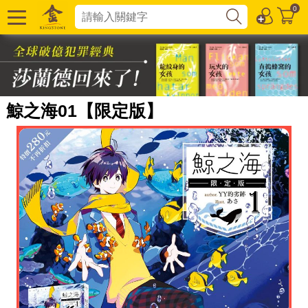
0
鯨之海01【限定版】