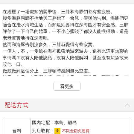
在經歷了一場虎鯨的襲擊後，三胖和海豚們都有些疲憊。
幾隻海豚戀戀不捨地與三胖蹭了一會兒，便與他告別。海豚們更
適合在淺水海域生活，而鯨魚則要待在深海區才有安全感。三胖
評估了一下自己的體重，一不小心擱淺了都沒人能搬得動，還是
老老實實地待在深海吧。
然而和海豚告別沒多久，三胖就覺得有些寂寞。
一個人，不，一隻鯨在海裡孤獨地游來游去，還有比這更無聊的
事情嗎？沒有人陪他說話，沒有人陪他解悶，甚至沒有鯊魚敢來
咬他一口。
做鯨做到這個分上，三胖頓時感到無比空虛。
於是，他只好自己潛水玩。五十公尺，一百公尺，兩百公尺，三
胖不斷深潛，想試試自己現在究竟能潛到多深。
看更多
聽說在鯨魚中，抹香鯨最深可以潛到兩千多公尺的深海，並停留
數個小時。
三胖不求能抵達兩千公尺的深海，他就想試試自己能不能潛到一
配送方式
千公尺左右，去海底看看珊瑚礁。
話說回來，南極有珊瑚礁嗎？
國內宅配：本島、離島
又一次下潛，三胖看到了一個從未見過的世界。
在此之前，作為人類的三胖一直以為海底是黑暗的。即使在接近
到店取貨：
台灣
不限金額免運費