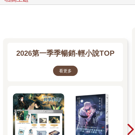
腦海中響起的一聲呼喚。
他聽到了。
深海裡有著什麼正在呼喚他。
「來吧，來。」
「到這裡來。」
深海裡究竟有什麼，連號稱地球上最具智慧的人類也無法全部探
2026第一季季暢銷-輕小說TOP
知。
目前人類已知海底的最深處，是一萬一千多公尺深的馬里亞納海
溝，可以將將整座聖母瑪峰完整地倒扣進去。而再往下的世界，
看更多
是人們無法探知祕境。
三胖不知道自己朝海底游了多久、游了多深。
他只知道這個深度早已超出目前身體所能承受的極限。本該承受
不住水壓爆體而亡，但彷彿有一股神奇的力量在支撐著他，讓他
能游得更深。
一個神祕的聲音一直在呼喚他。
「到這來。」
「過來。」
那是無法用人類的語言描述的聲音，非男非女，非長非幼，甚至
也不像是一種語言，彷彿一種從心底傳來的信號，誘導三胖前往