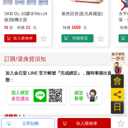
胖，你太丟鯨臉了！
他狠狠瞪著這具巨無霸骸骨，然而一愣神，竟從中看到一抹藍光
SKB GL-10膠水50cc(4
驀然回首(藍光典藏版)
水平
閃過。
版)隨機出貨
落・
在這具龐然骸骨的上顎處，幾塊巨大的白骨旁，似乎還散落著一
11
1550
92
折
特價
元
特價
元
特價
些碎骨。其中，藍色的幽光隱隱約約地透了出來。
那是什麼？
加入購物車
預購限定
三胖游近查看，突然藍光猛烈地閃爍了一下，他的腦中迸發出一
陣劇痛。突如其來的疼痛讓他忍不住劇烈地搖擺起身體，將海底
攪得一片混濁。
訂購/退換貨須知
「普飛亞。」
他看到一個少年高興地叫著，站在一片瑩白的海灘上朝著大海呼
喚。
加入金石堂 LINE 官方帳號『完成綁定』，隨時掌握出貨動
「我終於可以回家了，普飛亞！」
會
態：
回應他的，是遙遠海洋中一聲悠長的鳴音。
三胖從劇痛中清醒過來，然而迎接他的卻不是美好的現實。他感
員
到背鰭傳來一股疼痛，一轉身，就看到一口大尖牙正對著自己的
背鰭準備再次咬下。
日
哇靠！我的小翅膀！
提醒您！！
驚怒之下，三胖用力晃動，帶起的巨大水流將突襲者甩了出去。
同時，他也驚懼交加地打量這個不速之客。
金石堂及銀行均不會請您操作ATM! 如接獲電話要求您前往
立即結帳
加入購物車