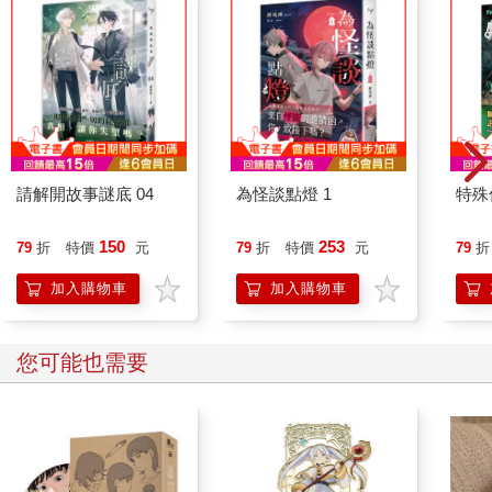
大上一倍，身長足足有五十多公尺。
世界上有這麼大的鯨魚嗎？
即使三胖對海洋生物並不瞭解，也知道這是不正常的。最起碼在
他關於族群的模糊遺傳記憶中，基本沒有身長超過四十公尺的個
體。
發現了一隻超大型同類的骸骨，三胖對探索又多了些興趣。他已
經忘記這裡是座墓場，興致勃勃地四處探索起來。肺裡存儲的空
氣還夠他在水下待上好一會兒，三胖不急著離開。他又在四處逛
請解開故事謎底 04
為怪談點燈 1
特殊傳
了逛，這一看，簡直完全開拓了他的眼界。
沒想到這裡不僅有巨型鯨魚的屍骨，還有很多其他海洋生物的骨
骸。三胖分辨不出牠們的種類，但是可以判斷出除了鯨魚外，還
150
253
79
折
特價
元
79
折
特價
元
79
折
有類似鯊魚的屍骨。
加入購物車
加入購物車
畢竟，那一排大尖牙實在是太顯眼了。
可是一隻鯊魚可能長到二十公尺嗎？開玩笑吧，最大的鯊魚頂多
也就十公尺長，那已經是鯊中巨人了，三胖卻看到了很多身長三
您可能也需要
十公尺左右的鯊魚屍骸。
越來越多的發現打破了三胖以往的常識，讓他不禁懷疑自己是不
是像格列佛一樣來到了巨人世界。
隨著一路走神，三胖逐漸游到最底端，一不留神撞在一塊岩石
上。
好痛！