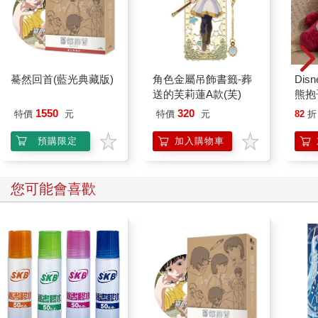
三胖疼得幾乎快流下眼淚，可憐他的短鰭肢根本揉不到腦袋。
我恨我的體重！
三胖氣惱地想磨牙，但他也沒有牙。他只能惱怒地游開了些，想
看看撞到自己的究竟是哪塊不長眼的石頭。可這麼一看，他竟然
呆住了。
驀然回首(藍光典藏版)
角色金屬吊飾書籤-葬
Dis
這哪裡是石頭，這是一截斷骨！
送的芙莉蓮A款(芙)
熊抱
這骨頭的橫截面，都快比他的腦袋還要寬了！
1550
320
特價
元
特價
元
82
折
媽呀，有怪獸！
若是此時雙腿還在，三胖一定會驚叫著飛退百米。可是現在笨重
預購限定
加入購物車
的身體和海底的洋流，只讓他退了不到幾公尺。受到驚嚇的可憐
三胖捧著自己的小心臟，開始打量眼前這頭怪獸。
保守估計，這具屍骨完整的時候，至少有百來公尺長。牠的骸骨
您可能會喜歡
從這一頭，一直延伸到那一頭，構成了整個海底墓場的基座。
要知道，人類已知最大的史前恐龍也只有五十多公尺，這具骸骨
的尺寸簡直巨大得不合常理。
牠的骸骨已經碎裂崩壞，完全看不出之前是什麼物種。不過，即
便屍骨完整，以三胖淺薄的生物知識也分辨不出來。
在習慣了之後，他漸漸沒有那麼害怕了，反倒是為自己這麼容易
被嚇到感到羞憤。
堂堂男子漢，一百多尺長的鯨魚，怎麼能被一根骨頭嚇到呢？三