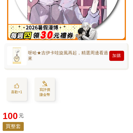
呀哈★吉伊卡哇旋風再起，精選周邊看過
加購
來
寫評價
喜歡+1
賺金幣
100
元
買整套