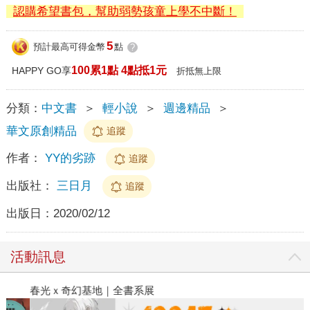
認購希望書包，幫助弱勢孩童上學不中斷！
5
預計最高可得金幣
點
?
100累1點 4點抵1元
HAPPY GO享
折抵無上限
分類：
中文書
＞
輕小說
＞
週邊精品
＞
華文原創精品
追蹤
作者：
YY的劣跡
追蹤
出版社：
三日月
追蹤
出版日：
2020/02/12
活動訊息
春光ｘ奇幻基地｜全書系展
閱