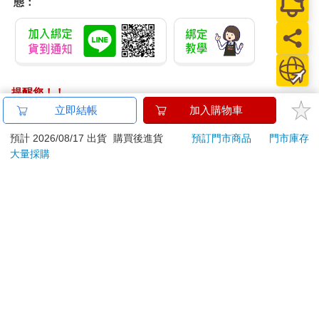
態：
提醒您！！
金石堂及銀行均不會請您操作ATM! 如接獲電話要求您前往
立即結帳
加入購物車
ATM提款機，請不要聽從指示，以免受騙上當！
預計 2026/08/17 出貨
購買後進貨
預訂門市商品
門市庫存
退換貨須知：
大量採購
**提醒您，鑑賞期不等於試用期，退回商品須為全新狀態**
依據「消費者保護法」第19條及行政院消費者保護處公告之
「通訊交易解除權合理例外情事適用準則」，以下商品購買
後，除商品本身有瑕疵外，將不提供7天的猶豫期：
易於腐敗、保存期限較短或解約時即將逾期。（如：生
鮮食品）
依消費者要求所為之客製化給付。（客製化商品）
報紙、期刊或雜誌。（含MOOK、外文雜誌）
經消費者拆封之影音商品或電腦軟體。