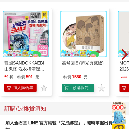
韓國SANDOKKAEBI
驀然回首(藍光典藏版)
MO
山鬼怪 洗衣槽清潔劑
202
450公克-10包組
591
1550
59
折
特價
元
特價
元
200
加入購物車
預購限定
訂購/退換貨須知
加入金石堂 LINE 官方帳號『完成綁定』，隨時掌握出貨動