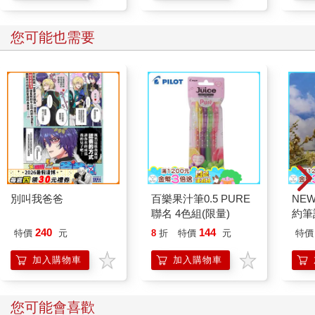
您可能也需要
別叫我爸爸
百樂果汁筆0.5 PURE
NE
聯名 4色組(限量)
約筆
240
144
特價
元
8
折
特價
元
特價
加入購物車
加入購物車
您可能會喜歡