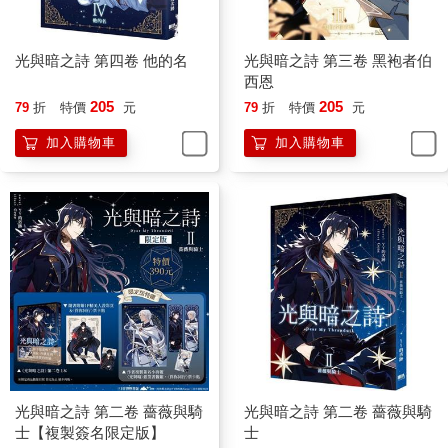
光與暗之詩 第四卷 他的名
光與暗之詩 第三卷 黑袍者伯
西恩
205
205
79
折
特價
元
79
折
特價
元
加入購物車
加入購物車
光與暗之詩 第二卷 薔薇與騎
光與暗之詩 第二卷 薔薇與騎
士【複製簽名限定版】
士