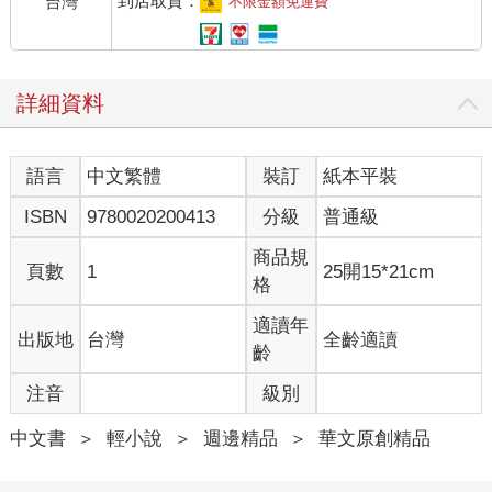
到店取貨：
台灣
不限金額免運費
詳細資料
語言
中文繁體
裝訂
紙本平裝
ISBN
9780020200413
分級
普通級
商品規
頁數
1
25開15*21cm
格
適讀年
出版地
台灣
全齡適讀
齡
注音
級別
中文書
＞
輕小說
＞
週邊精品
＞
華文原創精品