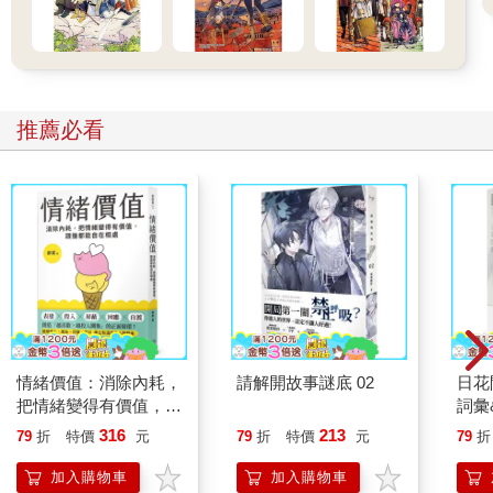
推薦必看
情緒價值：消除內耗，
請解開故事謎底 02
日花
把情緒變得有價值，跟
詞彙
誰都能自在相處
316
213
79
折
特價
元
79
折
特價
元
79
折
加入購物車
加入購物車