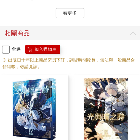
「哦。」王晨漫不經心地應著，「什麼？外出！」
看更多
回過神來後，他差點跳起來，瞪著威廉，「你不是說最近外面危
險，不准我出去嗎？」
相關商品
「此一時彼一時。」威廉說，「剛剛得到最新消息，姬玄與貝希
摩斯已經離開Ｎ市，趕往帝都，其他候選人也是。帝都不久恐要
發生大事，您若是落後於他們，對競選王位不利。至於安全方
全選
加入購物車
面，我會負責保護您。」
※ 出版日十年以上商品需另下訂，調貨時間較長，無法與一般商品合
併結帳，敬請見諒。
「姬玄他們也去了帝都？」王晨問：「你從哪裡聽來的消息？還
有，究竟是要發生什麼大事，消息來源可靠嗎？」
「消息的來源，是您認識的魔物。」威廉回答。
「不要告訴我是……」
一陣輕笑從門外傳來，伴著笑聲，一個熟悉的魔物走了進來。
「沒錯，消息正是我透露給威廉的。」