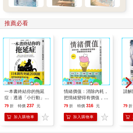
王晨長長地哦了一聲，看向威廉。
推薦必看
「那你當年也是依附了別人嗎，威廉？」
威廉沒有迴避王晨的視線，「我並沒有依附任何人，除了您。」
Jean看了威廉一眼，笑道：「是啊，小殿下。不瞞您說，最近風
雲變幻，就連我也在考慮，是不是要去尋找一位依仗呢。」
「那就投靠我吧。」
Jean愣了一下，「您說什麼……」
一本書終結你的拖延
情緒價值：消除內耗，
請解
「我說，依附我如何？」這一次，王晨看向他。「就像威廉所
症：透過「小行動」打
把情緒變得有價值，跟
說，王位我志在必得，然而要和其他候選人爭奪，就需要更多的
開大腦的行動開關，懶
誰都能自在相處
237
316
79
折
特價
元
79
折
特價
元
79
折
手下。雖然我不算是多好的雇主，但絕對可以保證，對於幫助過
人也能變身「行動派」
我的魔物，我一定會給予最大的回報。」
的37個科學方法
加入購物車
加入購物車
他目光灼灼地望著Jean，認真道：「你要不要考慮一下？」