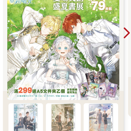
與除魔組各取所需。魔物沒有哪條準則規定不准與人類聯手
吧？」
他又道：「你們不是一向奉行利益至上嗎？為了利益，連血親都
可以出賣，利用一下人類又算什麼？」
聽到他並沒有全盤否定，Jean心裡才有些相信，臉上又露出笑
容。
「當然不會有人責怪您。不如說，大家都佩服竟然連除魔組都能
為您所用，實在令人驚訝。這麼說，您與除魔組聯盟是真。」
Jean瞇起眼看著王晨，「既然現在已經贏了姬玄，您是想繼續借
用除魔組的勢，還是……考慮一下與其他候選人聯盟？」
「與其他魔物聯盟？」
威廉在一旁解釋道：「殿下，實力不足的候選人，在明知自己奪
位無望後，會去依附另一位實力強大的候選人。這樣一來，對方
繼位後，既可以保住自己的性命，也能分享戰果。還有一些普通
魔物也會趁機站隊，效忠自己看中的候選人，以期獲利。」