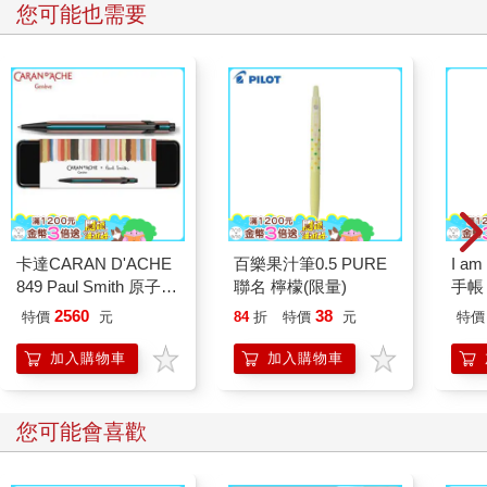
您可能也需要
「考慮成為您的附屬？」Jean像是聽到什麼不可思議的事情。
「我……」他指了指自己，又指了指王晨。「依附於您？沒有開
玩笑？」
事實上，即便再看好王晨，Jean從來沒有將這位過於年幼的魔物
當作王位的有力競選人，更別說是考慮投靠了。
王晨神情嚴肅，「你可是我第一個開口邀請的魔物。其實，我還
打算去問其他魔物，最好是像姬玄這樣有實力又有地位的，如果
願意與我合作，那就再好不過了。」
卡達CARAN D'ACHE
百樂果汁筆0.5 PURE
I a
849 Paul Smith 原子筆
聯名 檸檬(限量)
手帳
Jean呆滯的目光轉向威廉，好似是在詢問魔物管家，這位小殿下
ED.5 條紋黑
2560
38
的腦袋沒有出問題吧？
特價
元
84
折
特價
元
特價
加入購物車
加入購物車
雖然王晨這次贏了姬玄，但是以他現在的實力，Jean並不認為足
以勝過其他候選人，更不用說是籠絡姬玄，將對方收之麾下了。
您可能會喜歡
哪知威廉卻十分贊同，根本不理會Jean詢問的視線，而是在一旁
替王晨出謀劃策。