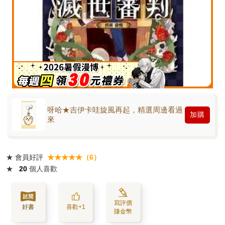
呀哈★吉伊卡哇旋風再起，精選周邊看過
加購
來
★
會員好評
★★★★★（6）
★
20
個人喜歡
寫評價
好書
喜歡+1
賺金幣