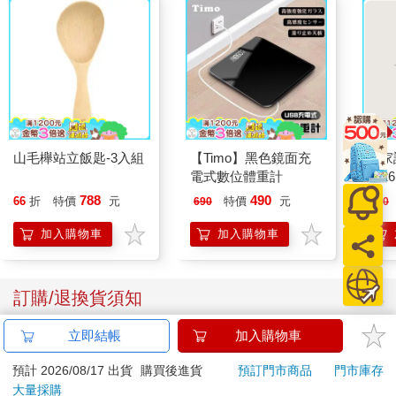
「對於姬玄，我認為殿下您若想籠絡他，不該使用懷柔手段。只
有讓他明白絕對無法贏過您，他才會選擇合作。」
「好，我會參考你的意見。」
看著這一主一僕兩個魔誇誇其談，在旁聽的Jean覺得實在是太不
真實了。
山毛櫸站立飯匙-3入組
【Timo】黑色鏡面充
大家
「你們真的認為小殿下有奪得王位的希望嗎？」他忍不住出聲詢
電式數位體重計
202
問。
788
490
66
折
特價
元
特價
元
690
220
「不是希望。」威廉搖了搖頭，「是必須奪得王位不可。」
加入購物車
加入購物車
他這麼一說，連王晨都側目看他。
訂購/退換貨須知
只聽威廉繼續道：「只有奪取王位，殿下才能存活下來；只有殿
下登上王座，我才不用背叛殿下。」
立即結帳
加入購物車
加入金石堂 LINE 官方帳號『完成綁定』，隨時掌握出貨動
態：
王晨笑了，「威廉，你以為我會給你背叛的機會？」
預計 2026/08/17 出貨
購買後進貨
預訂門市商品
門市庫存
大量採購