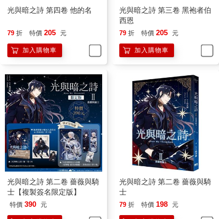
說話的是Jean。
光與暗之詩 第四卷 他的名
光與暗之詩 第三卷 黑袍者伯
西恩
一段時間不見，Jean上上下下打量了王晨一番，感嘆道：「您真
205
205
79
折
特價
元
79
折
特價
元
是變了許多，小殿下。更讓我意外的是，您竟然真的只憑一己之
力，就贏了姬玄與貝希摩斯。」
加入購物車
加入購物車
王晨瞧了瞧他，回敬道：「你倒是一點都沒變，牆頭草兩邊倒，
這次看我贏了就過來抱大腿了？」
被嘲諷了，Jean看上去倒是不慍不火，「人類常說，唯有欲望永
恆不變。作為欲望的集合，我們魔物的確少有變化，倒是殿下您
還處於成長期，從幼兒成長為合格的魔物，需要經歷變化是很正
常的事。」
他這句話本來是暗諷王晨年幼，沒想到當事者卻很贊同地點了點
頭，且十分厚臉皮地道：「比起青春正好活力無限的我，Jean你
的確是上了年紀。怎樣，要不要考慮退休回去好好休養？」
光與暗之詩 第二卷 薔薇與騎
光與暗之詩 第二卷 薔薇與騎
士【複製簽名限定版】
士
一時之間，Jean的笑臉差點掛不住。他看了眼在旁邊不動聲色的
390
198
特價
元
79
折
特價
元
威廉，心想在這位的悉心教導下，王晨的嘴也是越來越毒了。