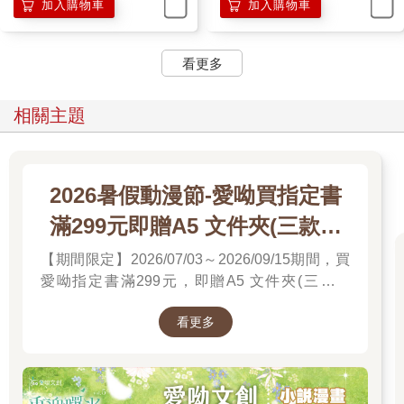
加入購物車
加入購物車
「年幼年老的話題先放一邊。」最終還是Jean先認輸，「我這次
來找小殿下，是為正事而來。剛才威廉也向您說了，最近帝都雲
看更多
集了很多魔物。」
「是嗎？我還以為你們一直都縮在Ｎ市呢。」王晨嘲諷道：「一
相關主題
會是利維坦，一會是姬玄與貝希摩斯，全都一股腦兒地往這裡
跑。怎麼，現在又換地方了？」
「世事變化。」Jean道：「我們喜歡駐紮的地方，也不會一成不
2026暑假動漫節-愛呦買指定書
變。不過我最近聽到一個奇怪的消息，有消息流傳您與除魔組聯
滿299元即贈A5 文件夾(三款隨
盟，不知這是真是假？」
機)
【期間限定】2026/07/03～2026/09/15期間，買
他收起嘴角笑意，盯著王晨，眼中有幾分凝重的打量。
愛呦指定書滿299元，即贈A5 文件夾(三款隨
機)！單筆訂單不累贈，數量有限，送完為止！
「當然是假的。」王晨一臉正經道：「我怎麼會和除魔組聯盟？
看更多
我可是魔物。」
「是嗎？」Jean臉上卻漏出懷疑。頁數 3/4
「不過利用倒是真的。」王晨又加了一句，「為了對付姬玄，我