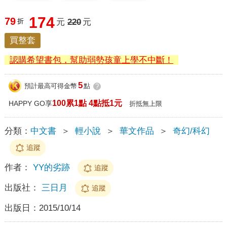
174
79
折
元
220
元
買整套
認購希望書包，幫助弱勢孩童上學不中斷！
5
預計最高可得金幣
點
?
100累1點 4點抵1元
HAPPY GO享
折抵無上限
分類：
中文書
＞
輕小說
＞
華文作品
＞
奇幻/科幻
追蹤
作者：
YY的劣跡
追蹤
出版社：
三日月
追蹤
出版日：
2015/10/14