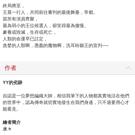
終局將至，
王晨一行人，共同前往審判的最後舞臺，帝都。
當所有演員齊聚，
最為弱小的王位候選人，卻笑得最為傲慢。
豢養或毀滅，生存或死亡，
人類的命運早已註定，
貪婪的人類啊，愚蠢的魔物啊，洗耳聆聽王的宣判──
作者
YY的劣跡
自認是一位夢想編織大師，相信我筆下的人物都真實地活在他們
的世界中，認為傳奇就切實地發生在我們身邊，只不過要用心才
能看見。
繪者簡介
水々