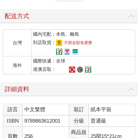
竟是指哪種？
是外面的世界太過危險，還是男孩的存在對外界來說，本身是一
配送方式
種威脅？
國內宅配：本島、離島
直到十幾年後，他才明白。
到店取貨：
台灣
不限金額免運費
其實這兩種，沒有什麼區別。
國際快遞：全球
這個世界在他出生時，並未表示過歡迎。
海外
港澳店取：
王晨睜開眼，拼色的天花板率先躍入眼簾，黑色與紅色的裝飾
物，好像血一般凝稠，讓人看得更暈眩了。
詳細資料
他揉了揉痠脹的眼睛，從沙發上起身，依稀記得剛才好像做了一
個噩夢？
語言
中文繁體
裝訂
紙本平裝
大腦還帶著久睡以後的沉重感，讓人分不清現實與困境。
ISBN
9789863612001
分級
普通級
王晨清了清嗓子，喊：「威廉，給我一杯水……威廉？」
商品規
頁數
256
25開15*21cm