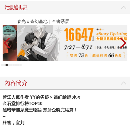
活動訊息
春光ｘ奇幻基地｜全書系展
閱
內容簡介
晉江人氣作者 YY的劣跡 × 當紅繪師 水々
金石堂排行榜TOP10
黑暗華麗系魔王物語 眾所企盼完結篇！
--
終審，宣判──