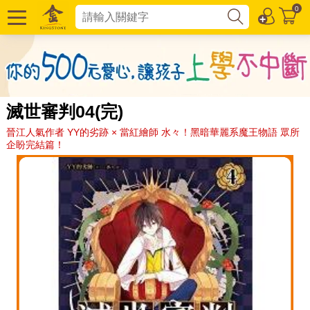
0
滅世審判04(完)
晉江人氣作者 YY的劣跡 × 當紅繪師 水々！黑暗華麗系魔王物語 眾所
企盼完結篇！