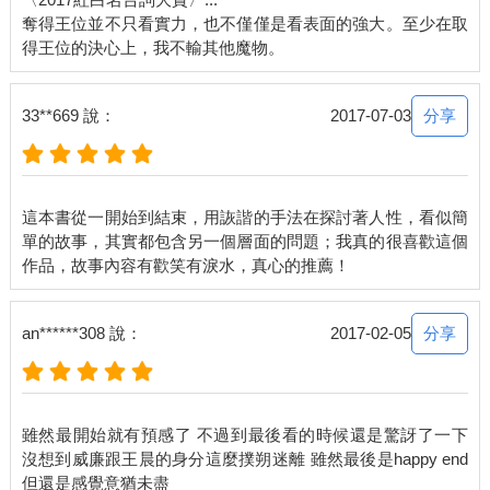
不過，想到那個傲慢的姬玄也被耍了，他鬱悶的心情多少好受了
奪得王位並不只看實力，也不僅僅是看表面的強大。至少在取
一些，至少不是只有他一個吃虧。然而出了這個意外，威廉卻下
了一條禁令。
「既然有不明人物出現，這段時間，還請您安分地待在住處。」
分享
33**669 說：
2017-07-03
魔物管家下達禁足令，「如果您不想在最後時刻功虧一簣的話，
殿下。」
王晨無話可說，敵在暗我在明，他只能學習劉濤做個宅男──在情
這本書從一開始到結束，用詼諧的手法在探討著人性，看似簡
況明朗之前。
單的故事，其實都包含另一個層面的問題；我真的很喜歡這個
外面很危險，不能出去。
這句話在他耳中，似乎與過去的某段記憶重合了。
分享
an******308 說：
2017-02-05
就在王晨閒得都快長出蘑菇時，外出搜集情報的魔物管家，回來
了。
雖然最開始就有預感了 不過到最後看的時候還是驚訝了一下
「殿下。」威廉張口道，「也許您需要外出一趟。」
沒想到威廉跟王晨的身分這麼撲朔迷離 雖然最後是happy end