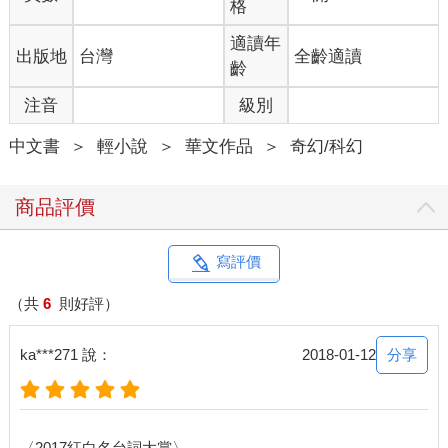
格
沒有回應。
適讀年
出版地
台灣
全齡適讀
他這才記起，魔物管家此時並不在家。
齡
注音
級別
威廉變得經常外出，大概是從賭約結束以後開始的吧。
中文書
＞
輕小說
＞
華文作品
＞
奇幻/科幻
自從上次賭約事件後，又接連發生了很多事，先是李明儀的靈魂
蹤跡不明，隨即又發現張素芬的靈魂也不見了。
商品評價
這兩個好不容易從姬玄他們手中搶過來的靈魂，就這樣半途失去
了蹤影，王晨剛剛因為獲勝而好轉的心情，又抑鬱了一把。
寫評價
說實話，李明儀和張素芬的靈魂同時發生意外，絕對不是巧合，
他只能猜測，還有別的勢力在暗中操縱。在他和姬玄與貝希摩斯
（共
6
則好評）
的賭約之外，還有另外一雙眼睛，一直在窺視著一切。
分享
ka***271 說：
2018-01-12
也就是說，他們都被某個隱藏在黑暗中的傢伙耍了。
只要一想到這些，王晨就覺得莫名地惱火。
〈2017紅白名台詞大賞〉...