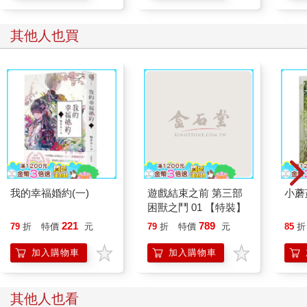
緩緩闔上眼皮後，男子的意識跟著深深地、深深地下沉。
其他人也買
第一章 惡夢與可疑的身影
進入夏季後，只要過了早晨時段，氣溫就會一下子變得炎熱。
原本清爽宜人的空氣，在陽光加熱下迅速升溫，轉眼間變成讓人
滿身大汗的溫度。
洗完衣服後，齋森美世躲到陰影處吐出一口氣。
（感覺今天也會是很熱的一天呢。）
我的幸福婚約(一)
遊戲結束之前 第三部
小蘑
美世和她的未婚夫清霞，目前居住在位於郊區的小小房舍裡，一
困獸之鬥 01 【特裝】
起過著平淡低調的生活。
221
789
79
折
特價
元
79
折
特價
元
85
折
這間極為恬靜的──感覺像是一般老百姓所居住的家屋，四周被幽
加入購物車
加入購物車
靜的大自然環繞，因此日照沒有市區來得那麼強烈。但進入盛夏
後，依舊會炎熱到讓人使不上力氣。
其他人也看