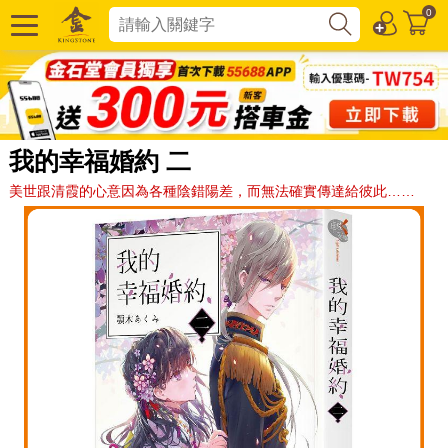
0
我的幸福婚約 二
美世跟清霞的心意因為各種陰錯陽差，而無法確實傳達給彼此……