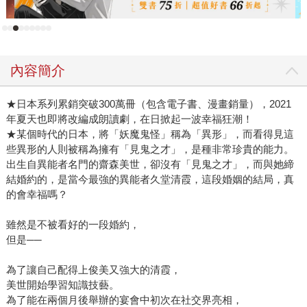
內容簡介
★日本系列累銷突破300萬冊（包含電子書、漫畫銷量），2021
年夏天也即將改編成朗讀劇，在日掀起一波幸福狂潮！
★某個時代的日本，將「妖魔鬼怪」稱為「異形」，而看得見這
些異形的人則被稱為擁有「見鬼之才」，是種非常珍貴的能力。
出生自異能者名門的齋森美世，卻沒有「見鬼之才」，而與她締
結婚約的，是當今最強的異能者久堂清霞，這段婚姻的結局，真
的會幸福嗎？
雖然是不被看好的一段婚約，
但是──
為了讓自己配得上俊美又強大的清霞，
美世開始學習知識技藝。
為了能在兩個月後舉辦的宴會中初次在社交界亮相，