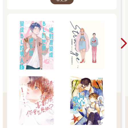
這麼表示後，男子因焦躁和屈辱感而狠狠咬牙。
自己為何非得為區區一個毛頭小子和小丫頭如此費心？原本根本
不值得一提的人，現在卻這般牽動著男子的的心情，這實在非他
所願。
令人不快、厭煩又憤恨不已。
然而，倘若在這個關頭放棄，一切都將付諸流水。
為了讓自己的血脈繼續傳承下去，為了不讓這個血脈受到任何迫
害，為了留下和自己相聯繫的東西──他必須排除所有威脅。
「可別誤判了時機。」
「遵旨。那麼，敝人會一如計畫那樣開始採取行動。」
再次朝男子行禮致意後，青年帶著輕巧的腳步聲離開。
寂靜再次籠罩了寬廣的宴客廳。