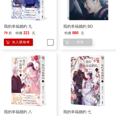
這時，房間外頭傳來一個人聲。男子淡淡回了一句「無妨」之
後，一名青年以優雅的動作輕輕拉開日式拉門，安靜地踏進房
裡。
我的幸福婚約 九
我的幸福婚約 BD
221
880
男子再次轉動他的眼球望向這名青年。
79
折
特價
元
特價
元
加入購物車
停售
對他來說，將三件式西裝極其自然地穿上身的這名褐髮青年，雖
然有些不好應付，但在這次的任務中是必要的一顆棋子。
「你有什麼事？」
「敝人想為了先前那件事徵詢您的許可。」
對了，他有要求這顆棋子暫時「等著」。
男子試著喚起這陣子時常變得模糊的記憶，終於想起了青年今天
來到這裡的理由。
我的幸福婚約 八
我的幸福婚約 七
「是嗎？」