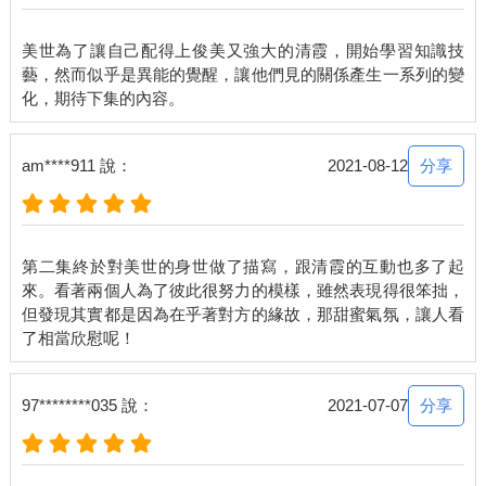
佯裝成只是湊巧伸出援手的他，嗓音聽起來格外虛假。
美世為了讓自己配得上俊美又強大的清霞，開始學習知識技
藝，然而似乎是異能的覺醒，讓他們見的關係產生一系列的變
一如弱不禁風的外表，險些暈倒在地的她，身子輕盈又細瘦不
已。憑她這個樣子，就算只是大熱天站在路上，會消耗掉所有體
力，也是理所當然。
分享
am****911 說：
2021-08-12
「非……非常抱歉！」
惶恐到讓人覺得有點可憐的她，慌慌張張地朝新低頭致歉。看著
這樣的她，新的內心湧現了些許的同情、以及「原來我必須守護
第二集終於對美世的身世做了描寫，跟清霞的互動也多了起
這樣的一名女性啊」這種奇妙的、恍然大悟的感覺。
來。看著兩個人為了彼此很努力的模樣，雖然表現得很笨拙，
但發現其實都是因為在乎著對方的緣故，那甜蜜氣氛，讓人看
原來如此。孱弱到這種程度的話，確實有從旁守護的必要性。
──雖然她的個性果然陰暗到讓人有些厭煩就是。
分享
97********035 說：
2021-07-07
「噢，請妳抬起頭吧。」
不管怎麼說，命運的齒輪已經開始轉動了。