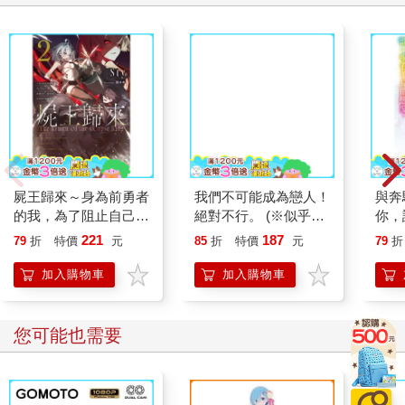
不過，在這樣的酷暑之中，前庭那頭仍不時傳來像是俐落劈砍空
氣的咻咻聲。
從房舍後方繞到庭院旁一探究竟的美世，發現是清霞正在以木刀
練習揮刀。
輕柔飄逸的淺褐色長髮，一雙偏藍的眸子嚴肅地瞇起。他揮刀的
動作十分流暢，即使看在外行人眼中，依舊美得令人屏息。除了
屬於男性的瀟灑以外，還帶有幾分女性的優美。外貌清秀得幾乎
找不到半個缺點的他，便是這個家的主人。
屍王歸來～身為前勇者
我們不可能成為戀人！
與奔
的我，為了阻止自己創
絕對不行。 (※似乎可
你，
像今天這樣不用值勤的日子，他仍會勤於鍛鍊，從不懈怠。
建的中二祕密結社，再
行？) 08
愛。
221
187
79
折
特價
元
85
折
特價
元
79
折
度被召喚到異世界～
（不行，現在不是看得入迷的時候呢。老爺應該快要練完了。）
（２）
加入購物車
加入購物車
美世以雙手掩上不知是因為天氣炎熱、還是因為害臊而發燙的臉
頰，暫時折返回屋內。
您可能也需要
備好折疊整齊的毛巾和冷水後，美世再次來到庭院裡。這時，清
霞剛好也停下了揮刀的動作。