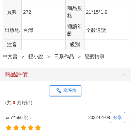
難纏，所以才特地來到這裡確認。
商品規
頁數
272
21*15*1.9
格
不過，話說回來──
適讀年
出版地
台灣
全齡適讀
（該說是平凡……還是不起眼呢？感覺是個個性陰沉的女人
齡
啊。）
注音
級別
要是繼續惡化下去，她看起來說不定會變得像個幽魂。根據新聽
中文書
＞
輕小說
＞
日系作品
＞
戀愛情事
來的情報，她在和久堂家當家訂婚後，外表和內在應該都開始出
現變化的徵兆才對。
商品評價
新鬱悶地嘆了一口氣時，朝這裡走過來的她，身子突然失去平衡
地晃了晃。
寫評價
──她會跌倒。
（共
3
則好評）
但也無所謂──儘管內心冷冷地這麼想，新仍不自覺地伸出自己的
手。
分享
um**566 說：
2022-04-08
「哎呀。」