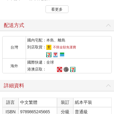
（白色陽傘……難道就是那個？）
看更多
那裡有一名撐著陽傘佇立在街頭的年輕女子。她身上的一襲和
服，以充滿夏日風情的藍與白為底色，再以清純而惹人憐愛的石
竹花圖樣點綴。錯不了的。臉色看起來蒼白不已、感覺隨時都會
配送方式
倒下的她，正是新的目標對象。
國內宅配：本島、離島
雖說是目標對象，但新目前並沒有與她接觸的必要。他只是想來
看看傳聞中的她──名為齋森美世的人物。
到店取貨：
台灣
不限金額免運費
不過，無論對方是什麼樣的存在，新等人的計畫都不會改變。因
國際快遞：全球
此，他這樣的視察，並沒有太大的意義。這純粹是他興趣使然的
海外
行為罷了。
港澳店取：
（都已經痴痴等待那麼久了，我只要能有屬於自己的職責就
詳細資料
好。）
重要的是擁有那種異能的人本身，以及新和族人的職責……還有
語言
中文繁體
裝訂
紙本平裝
夙願。
ISBN
9789865245665
分級
普通級
新並不在意齋森美世這個個體如何，頂多只希望她的個性不要太