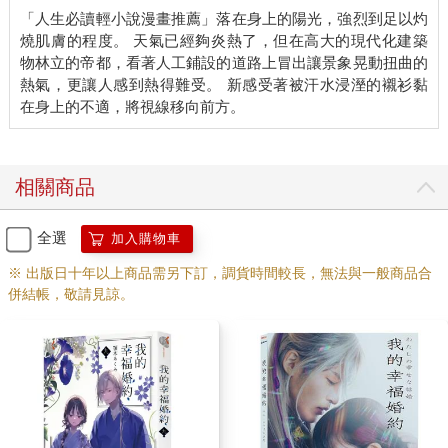
「人生必讀輕小說漫畫推薦」落在身上的陽光，強烈到足以灼
將她捲入、然後奪走。透過這樣的方式，新才能找出自己的存在
燒肌膚的程度。 天氣已經夠炎熱了，但在高大的現代化建築
價值。
物林立的帝都，看著人工鋪設的道路上冒出讓景象晃動扭曲的
熱氣，更讓人感到熱得難受。 新感受著被汗水浸溼的襯衫黏
他堆出一個溫柔和善的笑容，和她正面相視。寬廣的宴客廳裡一
片寂靜。
室內的裝潢極其華麗，但擺放的物品數量卻相當少，只有鋪在房
間正中央的一床被褥而已。被褥上躺著一名年老的男子。
相關商品
「可恨，真是礙眼。」
全選
加入購物車
男子轉動他凹陷眼窩裡的乾癟眼球，恨恨地這麼自言自語。然
※ 出版日十年以上商品需另下訂，調貨時間較長，無法與一般商品合
而，宛如枯木那般細瘦的身軀，讓他的話語聽起來只像是無力的
併結帳，敬請見諒。
吐氣聲。
被譽為是帝國裡最崇高的存在的他，過去身邊原本圍繞著許許多
多的人，但現在卻淪落到如此孤單淒涼的處境。這樣的情況，除
了諷刺以外，或許找不到其他形容詞了吧。
「陛下，能打擾您片刻嗎？」