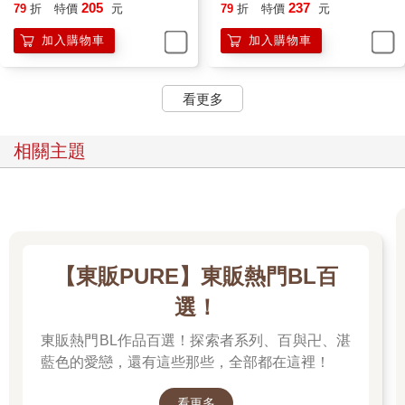
205
237
79
折
特價
元
79
折
特價
元
他簡短回應在自己枕邊叩首的青年。
加入購物車
加入購物車
準備工作馬上就要完成了，過不久……再過不久，男子就能夠排
除令他畏懼的一切。
看更多
「請您下達許可吧，敝人無法再繼續等待下去，應當讓萬物回歸
正軌。懇請您給予吾等一償夙願的機會。」
相關主題
「──別太放肆，注意你的說話語氣。」
「……非常抱歉。」
儘管是氣若游絲的一聲斥責，但已經足夠讓情緒有些激動的青年
【東販PURE】東販熱門BL百
閉上嘴巴。
選！
即使肉體日漸衰老，男子與生俱來的威嚴依舊存在。
東販熱門BL作品百選！探索者系列、百與卍、湛
藍色的愛戀，還有這些那些，全部都在這裡！
「近期狀況會出現變化，我允許你開始行動。」
看更多