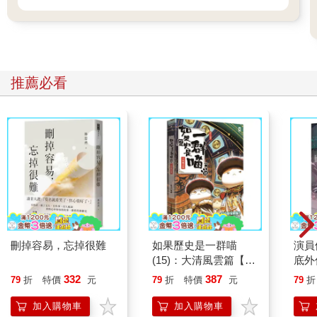
男子試著想像未來。然而，即使閉上眼，他也已經看不見任何景
象。不過，從過去到現在，上天原本就不曾讓男子預知他的後代
的未來。正因如次，為了確實掌握住自己想像中的未來，男子才
要主動出擊。
推薦必看
「您找我嗎，陛下？」
搖了搖放在枕畔的傳喚鈴之後，一名侍從出現在男子面前。
「……把『奧津城』的那些怨靈誘導到村落去。不問百姓的生
死。」
「屬下遵旨。」
侍從沒有表露出一絲情感起伏，只是嚴謹地接受男子的命令。
刪掉容易，忘掉很難
如果歷史是一群喵
演員
(15)：大清風雲篇【萌
底外
「絕對要消滅那個異能……」
貓漫畫學歷史】
332
387
79
折
特價
元
79
折
特價
元
79
折
未來由自己的兒子統治的這個國家，不需要那樣的東西。
加入購物車
加入購物車