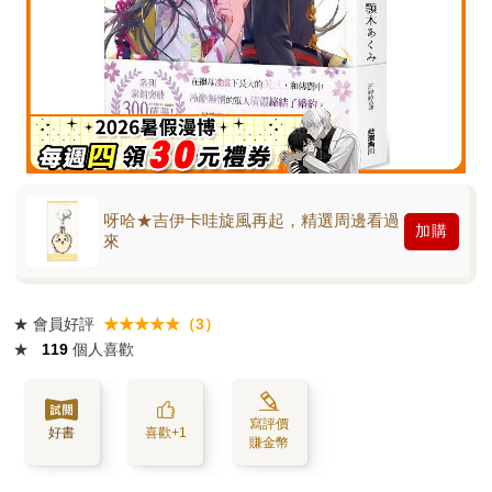
呀哈★吉伊卡哇旋風再起，精選周邊看過
加購
來
★
會員好評
★★★★★（3）
★
119
個人喜歡
寫評價
好書
喜歡+1
賺金幣