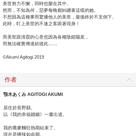
美世努力不懈，同時也樂在其中。
然而，不知為何，惡夢每晚都糾纏著這樣的她。
不想因為這種事而驚擾他人的美世，最後終於不支倒下。
此時，盯上美世的不速之客跟著現身！
而美世跟清霞的心意也因為各種陰錯陽差，
而無法確實傳達給彼此……
©Akumi Agitogi 2019
作者
顎木あくみ AGITOGI AKUMI
居住於長野縣。
以《我的幸福婚姻》一書出道。
我的蕎麥麵狂熱期結束了。
現在是嗜辣如命期。