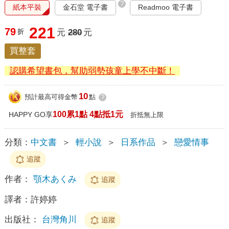
?
紙本平裝
金石堂 電子書
Readmoo 電子書
221
79
折
元
280
元
買整套
認購希望書包，幫助弱勢孩童上學不中斷！
10
預計最高可得金幣
點
?
100累1點 4點抵1元
HAPPY GO享
折抵無上限
分類：
中文書
＞
輕小說
＞
日系作品
＞
戀愛情事
追蹤
作者：
顎木あくみ
追蹤
譯者：
許婷婷
出版社：
台灣角川
追蹤