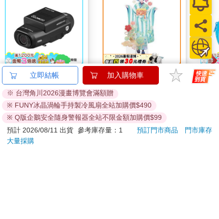
「老爺，請您用這個擦擦汗。」
「噢，謝謝。」
看到清霞露出柔和的笑容，美世再次覺得雙頰開始發燙。
清霞實在太過美麗了。所以，每當看到他對自己微笑，美世總會
GOMOTO GR10【附
30cm壓克力立牌-從零
哆啦
立即結帳
加入購物車
心跳加速。沒有比這對心臟更不好的事情了。
64G記憶卡】雙鏡頭
開始D款(雷姆)
Sup
※ 台灣角川2026漫畫博覽會滿額贈
頭上款 汽機車行車記
遊卡
2980
680
特價
元
特價
元
特價
「美世，妳的臉很紅啊，還好嗎？」
錄器 酷樂機
※ FUNY冰晶渦輪手持製冷風扇全站加購價$490
加入購物車
加入購物車
※ Q版企鵝安全隨身警報器全站不限金額加購價$99
「！」
預計 2026/08/11 出貨
參考庫存量：1
預訂門市商品
門市庫存
大量採購
看到清霞為了觀察自己的臉色而探過頭來，美世忍不住朝後方退
您可能會喜歡
了半步。
但清霞完全無視美世這樣的反應，只是將手覆上她的額頭。
「感覺……應該沒發燒。」「是的，我……我完全沒事。」