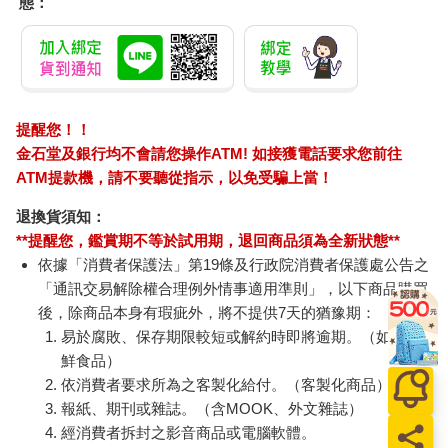
態：
提醒您！！
金石堂及銀行均不會請您操作ATM! 如接獲電話要求您前往
ATM提款機，請不要聽從指示，以免受騙上當！
退換貨須知：
**提醒您，鑑賞期不等於試用期，退回商品須為全新狀態**
依據「消費者保護法」第19條及行政院消費者保護處公告之
「通訊交易解除權合理例外情事適用準則」，以下商品購買
後，除商品本身有瑕疵外，將不提供7天的猶豫期：
易於腐敗、保存期限較短或解約時即將逾期。（如：生
鮮食品）
依消費者要求所為之客製化給付。（客製化商品）
報紙、期刊或雜誌。（含MOOK、外文雜誌）
經消費者拆封之影音商品或電腦軟體。