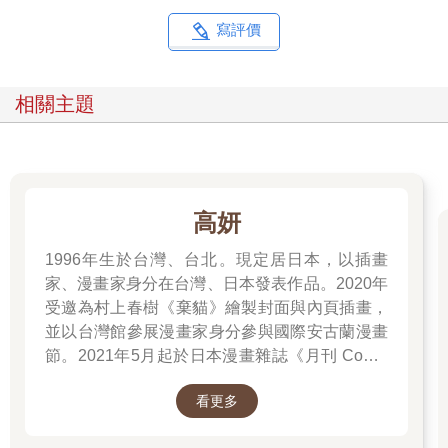
然而，這只是表面。妻子解開衣襟便出現淚之谷，丈夫睡覺時盜
汗也越來越嚴重。夫妻雙方都明白對方的痛苦，卻也都努力不去
寫評價
碰觸這個部分。丈夫只要說笑話，妻子也跟著笑。
但此時，妻子忽然說出「淚之谷」，丈夫靜默下來，思索要說什
麼笑話來化解尷尬，偏偏一時想不出來，只好繼續沉默，結果氣
相關主題
氛變得越來越凝重。縱使丈夫是「笑話高手」，此時也只好正色
說：「雇個人來幫忙吧。看來也只能這樣了。」
丈夫說得膽顫心驚，猶如自言自語，生怕惹得妻子不高興。
家中有三個小孩。家事方面，丈夫完全不做，也徹底無能，連棉
被都不會自己收。只會裝瘋賣傻說蠢笑話。關於糧食的配給啦登
高妍
記啦，一概不懂。簡直就像旅館的住宿客人，頂多訪客來了，招
待訪客，要不就拿著便當去工作室，有時整整一星期都不回家。
1996年生於台灣、台北。現定居日本，以插畫
成天嚷著「工作！工作！」一天卻只能寫出兩、三張稿紙。剩下
家、漫畫家身分在台灣、日本發表作品。2020年
的時間大多在喝酒。喝酒喝過頭，身子益發削瘦單薄，時而臥床
受邀為村上春樹《棄貓》繪製封面與內頁插畫，
不起。而且外頭似乎有不少年輕的紅粉知己。
並以台灣館參展漫畫家身分參與國際安古蘭漫畫
至於孩子……七歲的長女，今年春天出生的次女，兩人都很容易
節。2021年5月起於日本漫畫雜誌《月刊 Comic
感冒，但身體還算健康。可是四歲的長男瘦骨如柴，至今還在地
上爬，站不起來，講話也只是咿咿啊啊，一句完整的話都不會
Beam》初次連載作品《綠之歌-收集群風-》，並
講，也聽不太懂別人說的話，因此爬行走路或大小便都無法教
看更多
於2022年5月於台日同步發行單行本，爾後獲得
他。儘管如此，飯倒是很能吃。然而吃歸吃，還是一樣長得瘦瘦
日本「這本漫畫真厲害2023」、THE BEST
小小，頭髮稀疏，根本沒有長大。