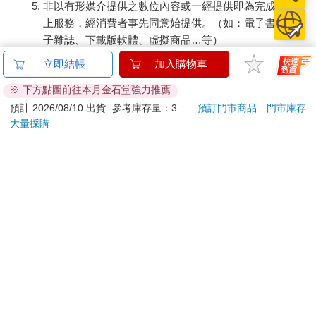
非以有形媒介提供之數位內容或一經提供即為完成之線
上服務，經消費者事先同意始提供。（如：電子書、電
子雜誌、下載版軟體、虛擬商品…等）
已拆封之個人衛生用品。（如：內衣褲、刮鬍刀、除毛
立即結帳
加入購物車
刀…等）
※ 下方點圖前往本月金石堂強力推薦
若非上列種類商品，均享有到貨7天的猶豫期（含例假
日）。
預計 2026/08/10 出貨
參考庫存量：3
預訂門市商品
門市庫存
大量採購
辦理退換貨時，商品（組合商品恕無法接受單獨退貨）必須
是您收到商品時的原始狀態（包含商品本體、配件、贈品、
保證書、所有附隨資料文件及原廠內外包裝…等），請勿直
接使用原廠包裝寄送，或於原廠包裝上黏貼紙張或書寫文
字。
退回商品若無法回復原狀，將請您負擔回復原狀所需費用，
嚴重時將影響您的退貨權益。