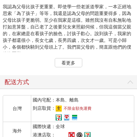
我認為父母比孩子更重要。即使學一些老派道學家，一本正經地
思索「為了孩子」等等，我還是認為父母的問題重要得多，因為
父母比孩子更脆弱。至少在我家是這樣。雖然我沒有自私無恥地
打如意算盤，自己老了之後要兒女來照顧伺候，但我這個當父親
的，在家總是在看孩子的臉色，討孩子歡心。說到孩子，我家的
孩子都還很小，長女七歲，長男四歲，次女才一歲。可是小歸
小，各個都快騎到父母頭上了。我們當父母的，簡直跟他們的僕
傭沒兩樣。
夏天，全家鬧哄哄地擠在三疊榻榻米大的房間吃飯。一頓飯吃下
看更多
來，我這個當父親的頻頻拿毛巾拭汗，獨自嘀嘀咕咕地發牢騷：
「雖然《誹風柳多留》有提到，吃飯冒大汗乃為粗鄙之事，可是
孩子們吵成這樣，父親再怎麼高雅有氣質也會汗流浹背。」
配送方式
妻子則施展三頭六臂的本事，一邊給一歲的次女哺乳，又得忙著
招呼丈夫、長女和長男吃飯，一會兒又得擦拭或撿拾小孩掉落的
國內宅配：本島、離島
飯菜，還得幫小孩擤鼻涕。
「老公，你的鼻子真會冒汗啊，瞧你一直忙著擦鼻子。」
到店取貨：
台灣
不限金額免運費
丈夫苦笑應答：
「那妳呢？妳是哪裡冒汗？大腿內側嗎？」
國際快遞：全球
「你這個當爸爸的還真高雅呀。」
海外
「什麼啦，我是在說醫學上的生理現象，沒有高雅低俗可言。」
港澳店取：