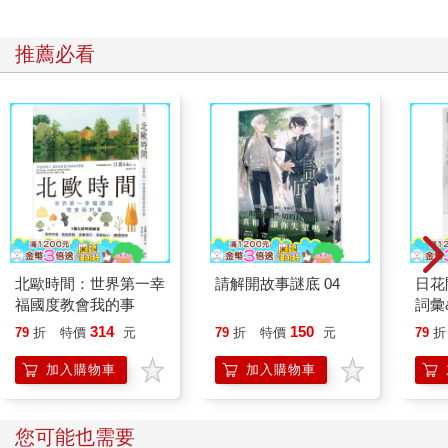
我和別人爭論，總是必輸無疑，從未贏過。總是被對方強大的確
信與驚人的自我肯定，壓得喘不過氣，然後我就沉默不語。但後
推薦必看
來我仔細想想，發現了對方的自私任性，也確認並非都是我的
錯，但已經一度辯輸人家，這回又不死心地重啟論戰也未免太陰
慘。更何況，在我看來，爭論無異於打架，到頭來總是徒留心頭
的恨意，縱使氣得發抖也要面帶笑容、沉默不語，然後幾經反覆
思考，最後只能去喝悶酒。
坦白說，我東拉西扯絮叨了一大堆，其實這篇小說的主題是夫妻
吵架。
（本文未完，更多精彩內容請見《維榮之妻》）
北歐時間：世界第一幸
請解開故事謎底 04
日花
福國度教會我的事
詞彙
314
150
79
折
特價
元
79
折
特價
元
79
折
加入購物車
加入購物車
您可能也需要