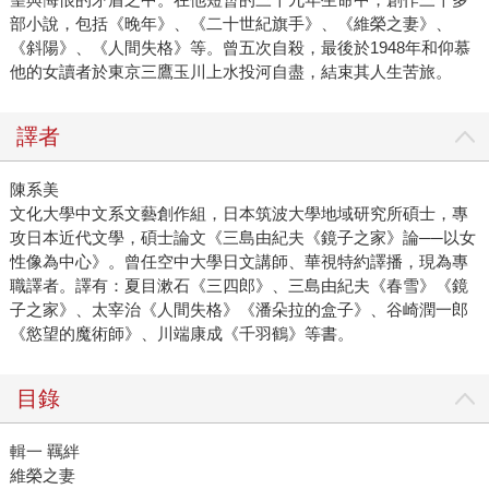
部小說，包括《晚年》、《二十世紀旗手》、《維榮之妻》、
《斜陽》、《人間失格》等。曾五次自殺，最後於1948年和仰慕
他的女讀者於東京三鷹玉川上水投河自盡，結束其人生苦旅。
譯者
陳系美
文化大學中文系文藝創作組，日本筑波大學地域研究所碩士，專
攻日本近代文學，碩士論文《三島由紀夫《鏡子之家》論──以女
性像為中心》。曾任空中大學日文講師、華視特約譯播，現為專
職譯者。譯有：夏目漱石《三四郎》、三島由紀夫《春雪》《鏡
子之家》、太宰治《人間失格》《潘朵拉的盒子》、谷崎潤一郎
《慾望的魔術師》、川端康成《千羽鶴》等書。
目錄
輯一 羈絆
維榮之妻