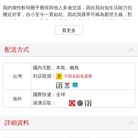
我的個性軟弱幾乎難得與他人多做交談，因此我自知生活能力也
幾近於零，自小至今一貫如此。因此我毋寧可稱為厭世主義，對
於生活沒啥幹勁，只是一心渴望盡快逃離這種生活的恐怖。我從
小一直在想的，都是如何告別人世的念頭。
看更多
我這樣的個性或許堪稱我有志於文學的動機。成長的家庭或親人
乃至對故鄉的概念，總覺得似乎已在內心牢牢扎根難以動搖。
配送方式
我在自己的作品中，或許看似炫耀自己生長的家庭，但反過來，
國內宅配：本島、離島
我對家中事其實多有顧慮，幾乎只提及一半，不，甚至更羞於談
論。
到店取貨：
台灣
不限金額免運費
見微知著，我總覺得自己因此遭人指責、仇視，這樣的恐懼縈繞
國際快遞：全球
不去。為此我刻意過著最下等的生活，或者刻意保持再怎麼污穢
海外
亦以平常心看待的心態，但我居然連腰帶都不會自己綁。
港澳店取：
那似乎是旁人終究認定我傲慢自大的最大主因。但照我說來，那
詳細資料
其實是我軟弱的主因，為此不知有多少次都想把自己身上穿戴的
東西全部拋棄送給他人。