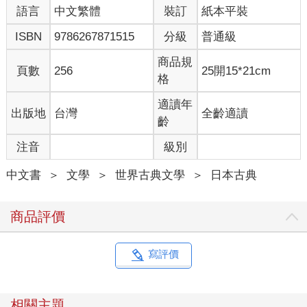
語言
中文繁體
裝訂
紙本平裝
即便拿戀愛來說也是，偶爾當然也會遇上女人主動示好，但我不
希望別人以為，我只是因為生在有錢人家才得到女人的青睞，因
ISBN
9786267871515
分級
普通級
此就連戀愛也曾多次主動放棄。
商品規
頁數
256
25開15*21cm
我的兄長如今是青森縣的民選縣長，只要跟女人這麼提一句，別
格
人就會以為我仗勢拐騙女人，所以我反而成天作戲似地，為了讓
自己看起來沒出息，付出堪稱愚蠢的努力。這點連我自己都吃不
適讀年
出版地
台灣
全齡適讀
消，至今尚未發現解決之道。
齡
注音
級別
文壇生活？……
我還在東大法文科瞎混的二十五歲當時，改造社發行的《文藝》
中文書
＞
文學
＞
世界古典文學
＞
日本古典
雜誌叫我寫點短篇，那時，我把手邊現有的〈逆行〉這個短篇寄
去。兩三個月後我的名字竟以大字與其他文壇前輩一同刊登在報
紙廣告上，後來更入選第一屆芥川獎決選名單。
商品評價
就在那篇〈逆行〉之後不久，我又在同人雜誌《日本浪漫派》發
表了〈小丑之花〉。受到佐藤春夫老師的讚揚，之後，得以在文
寫評價
學雜誌上陸續發表作品。
於是我自己也開始懷抱一絲冀望，心想自己或許也能過起文壇生
相關主題