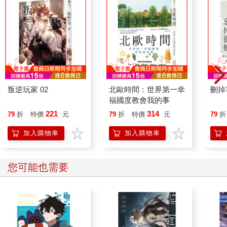
這麼東想西想就忍不住要喝酒。我不認為酒可以左右自己的文學
觀與作品，但酒非常動搖我的生活。之前也提過，我就算與人見
面也口齒笨拙，事後總是很懊惱應該怎樣怎樣說才對。每次與人
會晤時幾乎總是頭昏腦脹，偏又生就非說不可的性子，因此往往
忍不住喝酒。也因此一再殘害健康或導致經濟困窘，家庭總有貧
寒之貌。睡過一覺後雖也曾亟思種種改進之道，但這種毛病好像
已經到了至死方休的地步。
叛逆玩家 02
北歐時間：世界第一幸
刪掉
福國度教會我的事
我已經要三十九歲了，想到今後還要在世間茍活，只能為之呆
221
314
79
折
特價
元
79
折
特價
元
79
折
然，毫無自信。因此，有時不免覺得，膽小如我，還要養活妻
小，毋寧堪稱悲慘。
加入購物車
加入購物車
您可能也需要