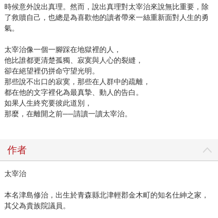
時候意外說出真理。然而，說出真理對太宰治來說無比重要，除
了救贖自己，也總是為喜歡他的讀者帶來一絲重新面對人生的勇
氣。
太宰治像一個一腳踩在地獄裡的人，
他比誰都更清楚孤獨、寂寞與人心的裂縫，
卻在絕望裡仍拼命守望光明。
那些說不出口的寂寞，那些在人群中的疏離，
都在他的文字裡化為最真摯、動人的告白。
如果人生終究要彼此道別，
那麼，在離開之前──請讀一讀太宰治。
作者
太宰治
本名津島修治，出生於青森縣北津輕郡金木町的知名仕紳之家，
其父為貴族院議員。