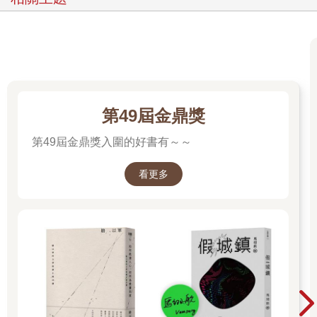
活，以寫小說糊口。若就年代而論大約是昭和十年左右。
回顧起來，對於秉持某種明確動機有志文學這種事，我根本不
懂，甚至可以說毫無意識，就在不知不覺中走入文學的原野。霍
然回神彷彿前有去路千里，後有歸路千里，兀然佇立在一望無際
的文學原野中，這才大驚失色──我想這樣的說法比較接近真相。
第49屆金鼎獎
吾非怪人
上個月《小說新潮》的文壇聚會「話之泉」會上，我被稱為怪
第49屆金鼎獎入圍的好書有～～
人，好像覺得我綁了什麼怪腰繩似的。我的小說也被評為只不過
是突梯古怪，令我暗自憂鬱。被世人譏為怪人或奇人者，往往意
看更多
外地怯懦膽小，多半只是為了保護自己才故作古怪。可能還是對
生活欠缺自信的表現吧。
我不認為自己是怪人，更非怪男人，只是一個異常普通，對舊道
德非常堅持的男人。可是，似乎有許多人以為我完全漠視道德倫
理，其實正好相好。
然而，正如我前面也提過的，正因個性軟弱所以至少必須承認那
種軟弱本身。況且我也無法與人爭論，雖說這也是我的弱點，但