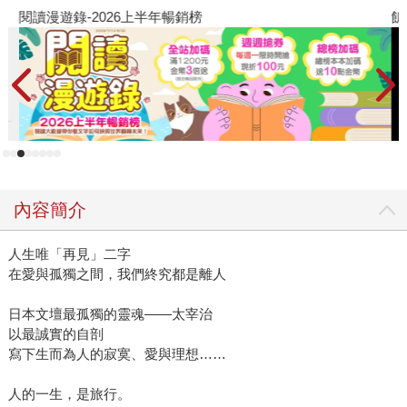
閱讀漫遊錄-2026上半年暢銷榜
飢
內容簡介
人生唯「再見」二字
在愛與孤獨之間，我們終究都是離人
日本文壇最孤獨的靈魂——太宰治
以最誠實的自剖
寫下生而為人的寂寞、愛與理想……
人的一生，是旅行。