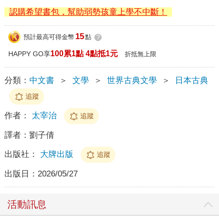
認購希望書包，幫助弱勢孩童上學不中斷！
15
預計最高可得金幣
點
?
100累1點 4點抵1元
HAPPY GO享
折抵無上限
分類：
中文書
＞
文學
＞
世界古典文學
＞
日本古典
追蹤
作者：
太宰治
追蹤
譯者：
劉子倩
出版社：
大牌出版
追蹤
出版日：
2026/05/27
活動訊息