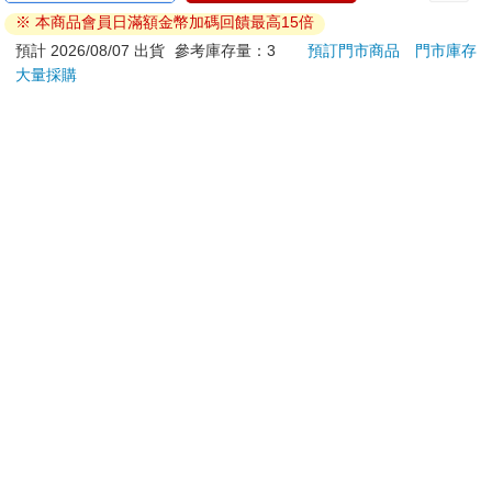
ATM提款機，請不要聽從指示，以免受騙上當！
※ 本商品會員日滿額金幣加碼回饋最高15倍
退換貨須知：
預計 2026/08/07 出貨
參考庫存量：3
預訂門市商品
門市庫存
大量採購
**提醒您，鑑賞期不等於試用期，退回商品須為全新狀態**
依據「消費者保護法」第19條及行政院消費者保護處公告之
「通訊交易解除權合理例外情事適用準則」，以下商品購買
後，除商品本身有瑕疵外，將不提供7天的猶豫期：
易於腐敗、保存期限較短或解約時即將逾期。（如：生
鮮食品）
依消費者要求所為之客製化給付。（客製化商品）
報紙、期刊或雜誌。（含MOOK、外文雜誌）
經消費者拆封之影音商品或電腦軟體。
非以有形媒介提供之數位內容或一經提供即為完成之線
上服務，經消費者事先同意始提供。（如：電子書、電
子雜誌、下載版軟體、虛擬商品…等）
已拆封之個人衛生用品。（如：內衣褲、刮鬍刀、除毛
刀…等）
若非上列種類商品，均享有到貨7天的猶豫期（含例假
日）。