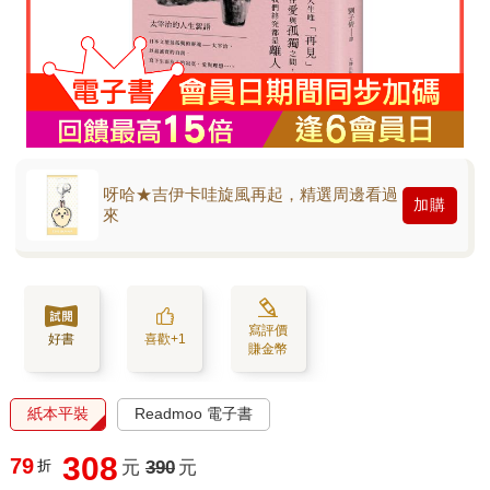
呀哈★吉伊卡哇旋風再起，精選周邊看過
加購
來
寫評價
好書
喜歡+1
賺金幣
紙本平裝
Readmoo 電子書
308
79
折
元
390
元