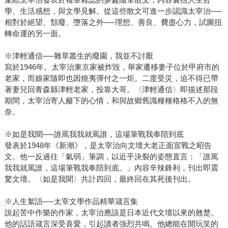
學、生活感想，與文學見解。從這些散文可進一步認識太宰治──
相對於絕望、頹廢、墮落之外──理想、善良、費盡心力，試圖扭
轉命運的另一面。
※津輕通信──雜草叢生的廢園，我並不討厭
寫於1946年。太宰治東京家被炸毀，舉家遷移妻子位於甲府市的
老家，而娘家隨即也因燒夷彈付之一炬。二度受災，迫不得已帶
著妻兒回青森縣津輕老家，投靠大哥。〈津輕通信〉即描述那段
期間，太宰治寄人籬下的心情，和與故鄉舊識種種格格不入的無
奈。
※如是我聞──誰罵我我就罵誰，這場筆戰我奉陪到底
發表於1948年《新潮》，是太宰治向文壇大老正面宣戰之昭告
文。他一反過往「氣弱」筆調，以近乎決裂的姿態直言：「誰罵
我我就罵誰，這場筆戰我奉陪到底。」內容辛辣鋒利，刊出即震
驚文壇。〈如是我聞〉共計四回，最終回在其死後刊出。
※人生絮語──太宰文學作品精華箴言集
說起苦中作樂的作家，太宰治應該是日本近代文壇以來的翹楚。
他的話語箴言深受喜愛，引起讀者強烈共鳴。他總能在開玩笑的