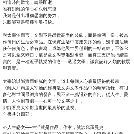
相逢時的歡愉，轉眼即逝。
唯有別離的傷心卻永難忘懷。
我總是付出堪稱愚蠢的努力，
只盼能寫盡種種別離樣貌。
對太宰治而言，文學不是昂貴高尚的裝飾，而是像酒一樣，被當
作每日的生活必需品。在現實生活中屢屢失序的他，幾乎無法勝
任任何角色，唯有書寫，成為他與世界僅剩的一點連結，不管它
是可以拿來糊口，還是拿文學獎混點名聲。而真正支撐他持續書
寫的，是一種近乎執拗的信念──透過文學，誠實記錄人類的軟弱
與真實。
太宰治以誠實而細膩的文字，道出每個人心底最隱祕的孤寂
《離人》精選太宰治的經典散文與文學作品中的精華語錄，有很
多他對世間最誠實的發言，與不留一點退路的自剖。從人生、愛
情、人性到孤獨——在每一段文字之中，
都能看見太宰對這世間最真摯的凝視。
全書共分四部：
※人生戀文──生活就是作品；作家，就該寫羅曼史
集結太宰治發表於報章雜誌的多篇隨筆散文，內容囊括人生哲