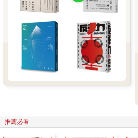
我總覺得多少也包含了自己的基督教主義精神。
談到基督教主義，我現在住的是名符其實的破屋。我當然也想住
一般人的好房子。有時也覺得孩子可憐。但我就是無法住好房
子。那並非從無產階級意識或無產階級主義學來的，好像只是因
為頑固地認定耶穌基督說的「汝當愛鄰人如愛己」那句話。但最
近我深深感到，愛鄰人如愛己，實在不易做到。人都是一樣的。
這種思想恐怕只會逼人走上自絕之路。
對於耶穌基督的「汝當愛鄰人如愛己」這句話，我一定是理解錯
誤吧。那應該有別的意思吧。當我這麼想時，我想起「如愛己」
這幾個字。還是得愛自己。如果討厭自己，或者虐待自己來愛別
人，那當然只能自殺，這點我雖然已隱約發現，但那只是理論
上。我對世人的感情還是常感羞怯，懷著不得不矮人一截走路的
實感活到今天。在這種地方，似乎也有我的文學根源。
另外我也深深感到社會主義果然是正確的。如今似乎總算是社會
主義當道，片山總理之流成為日本的領袖，雖覺或許值得欣喜，
推薦必看
但我還是一如以往，不，甚至必須過著比以往更不堪的生活。想
到自己這種不幸，難道自己一輩子都不可能幸福嗎？這不是多愁
善感的情懷，最近我感到特別明瞭。