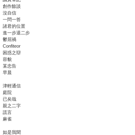
創作餘談
沒自信
一問一答
諸君的位置
進一步退二步
鬱屈禍
Confiteor
困惑之辯
容貌
某忠告
早晨
津輕通信
庭院
已矣哉
親之二字
謊言
麻雀
如是我聞