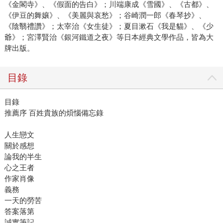
《金閣寺》、《假面的告白》；川端康成《雪國》、《古都》、
《伊豆的舞孃》、《美麗與哀愁》；谷崎潤一郎《春琴抄》、
《陰翳禮讚》；太宰治《女生徒》；夏目漱石《我是貓》、《少
爺》；宮澤賢治《銀河鐵道之夜》等日本經典文學作品，皆為大
牌出版。
目錄
目錄
推薦序 百姓貴族的煩惱備忘錄
人生戀文
關於感想
論我的半生
心之王者
作家肖像
義務
一天的勞苦
答案落第
誠實筆記