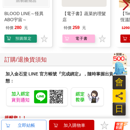
BLOOD LINE～怪異
【電子書】蔬菜的理髮
【T
ABO宇宙～
店
恆溫
肩/
280
259
特價
元
特價
元
1290
加熱
膝熱
預購限定
電子書
訂購/退換貨須知
加入金石堂 LINE 官方帳號『完成綁定』，隨時掌握出貨動
會
態：
員
日
提醒您！！
金石堂及銀行均不會請您操作ATM! 如接獲電話要求您前往
立即結帳
加入購物車