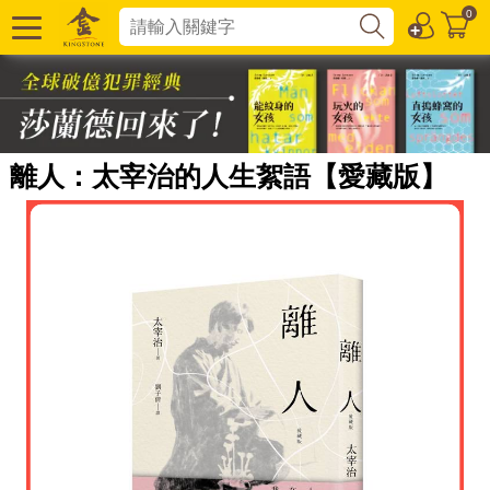
0
離人：太宰治的人生絮語【愛藏版】