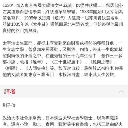
1930年進入東京帝國大學法文科就讀，師從井伏鱒二，卻因傾心
左翼運動而怠惰學業，終致遭革除學籍。1933年開始用太宰治為
筆名寫作。1935年以短篇《逆行》入選第一屆芥川賞決選名單，
並於1939年以《女生徒》獲第四屆北村透谷獎，但始終與他最想
贏得的芥川賞無緣。
太宰治出生豪門，卻從未享受到來自財富或權勢的種種好處，一
生立志文學，曾參加左翼運動，又酗酒、殉情，終其一生處於希
望與悔恨的矛盾之中。在他短暫的三十九年生命中，創作三十多
部小說，包括《晚年》、《二十世紀旗手》、《維榮之妻》、
《斜陽》、《人間失格》等。曾五次自殺，最後於1948年和仰慕
他的女讀者於東京三鷹玉川上水投河自盡，結束其人生苦旅。
譯者
劉子倩
政治大學社會系畢業，日本筑波大學社會學碩士，現為專職譯
者。譯有小說、勵志、實用、藝術等多種書籍，包括三島由紀夫