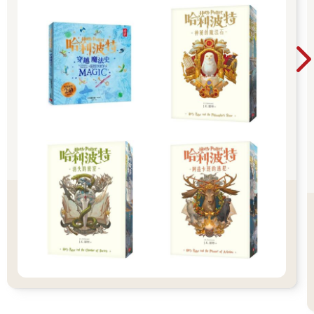
自從發現這個小洞後，尤其是在母親暴躁數落他的晚上，他只要
一被關進房間，立刻悄無聲息拉出抽屜，毫不厭倦地偷窺母親睡
前的樣子。母親態度和藹的晚上他絕對不會看。
登知道，雖還沒到酷熱難眠的季節，母親卻習慣在睡前全身脫
光。鏡子位於室內看不見的一角，因此裸體的母親如果太靠近鏡
子，要偷窺就很困難。
年方三十三歲的母親，固定去網球俱樂部打球，所以身材雖纖細
卻很勻稱窈窕。全身上下塗抹古龍水後才進被窩，是母親素來的
習慣，但她有時也會在鏡前側坐，燒昏頭似的眼睛渙散無神地對
著鏡子，香味濃郁得連登這邊都能聞到的手指，偶而定住不動。
這種時候，母親塗著艷紅指甲油的指甲，幾乎看似鮮血令登膽戰
心驚。
登有生以來第一次如此仔細地打量女人的身體。
她的肩膀如海岸線徐緩地分向左右落下，脖頸和手臂略為曬黑，
但從胸脯開始，彷彿自內側打光般溫潤白皙，是一片微帶凝脂、
清淨無染的領域。徐緩的線條到了乳房，突然傲然挺立，雙手搓
揉後，葡萄色的乳頭各自翹起。腹部微微隨著呼吸起伏。那裡有
妊娠紋。關於這個，登在父親書房伸手搆不到的高處書架上，發
現那本故意和《四季花草栽培法》、《便攜式公司要覽》這類書