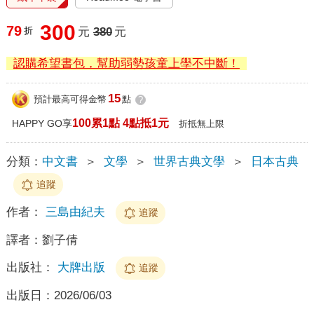
300
79
折
元
380
元
認購希望書包，幫助弱勢孩童上學不中斷！
15
預計最高可得金幣
點
?
100累1點 4點抵1元
HAPPY GO享
折抵無上限
分類：
中文書
＞
文學
＞
世界古典文學
＞
日本古典
追蹤
作者：
三島由紀夫
追蹤
譯者：
劉子倩
出版社：
大牌出版
追蹤
出版日：
2026/06/03