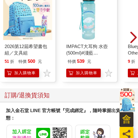
2026第12屆希望書包
IMPACT大耳狗 水壺
Blue
組／文具組
(500ml)#淺藍
Other
IMCMB01LB
Stori
500
539
51
折
特價
元
特價
元
9
折
Hoor
加入購物車
加入購物車
訂購/退換貨須知
加入金石堂 LINE 官方帳號『完成綁定』，隨時掌握出貨動
會
態：
員