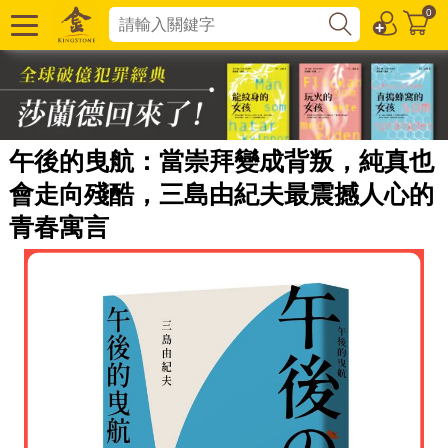
0
午後的曳航：當崇拜變成背叛，純真也
會走向殘酷，三島由紀夫最震撼人心的
青春寓言