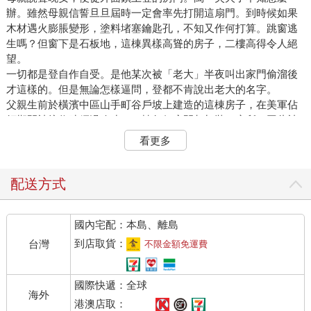
辦。雖然母親信誓旦旦屆時一定會率先打開這扇門。到時候如果
木材遇火膨脹變形，塗料堵塞鑰匙孔，不知又作何打算。跳窗逃
生嗎？但窗下是石板地，這棟異樣高聳的房子，二樓高得令人絕
望。
一切都是登自作自受。是他某次被「老大」半夜叫出家門偷溜後
才這樣的。但是無論怎樣逼問，登都不肯說出老大的名字。
父親生前於橫濱中區山手町谷戶坡上建造的這棟房子，在美軍佔
領期間被接收時經過改建，二樓每個房間都加裝了廁所，因此被
關在房間也毫無不便，對十三歲的少年來說卻是奇恥大辱。
看更多
獨自看家的某個早晨，登不甘之下憤而在房裡翻箱倒櫃。和母親
的寢室相連處，是靠牆訂做的大抽屜櫃。他把那些抽屜全部拉出
來，將裡面塞滿的衣物扔得一地，總算出了一口氣時，忽見某個
配送方式
抽屜拉出後的空格透出一絲光線。
他伸頭進去，尋找光源。原來那是海面反射初夏上午的強烈陽
國內宅配：本島、離島
光，充斥母親不在的室內。他的身體，只要彎腰便可從容鑽入大
抽屜的空格。就連成年人，趴低身子應該也能塞進上半身。
到店取貨：
台灣
不限金額免運費
登感到從窺孔望見的母親房間很新鮮。
左側牆邊，是根據父親的喜好從美國訂購的紐奧良式閃閃發亮的
國際快遞：全球
黃銅雙人床，父親死後依然放在原地。床上平整地鋪著雪白床
海外
罩，絨面浮凸大大的英文姓氏縮寫Ｋ——登姓黑田（Kuroda）。
港澳店取：