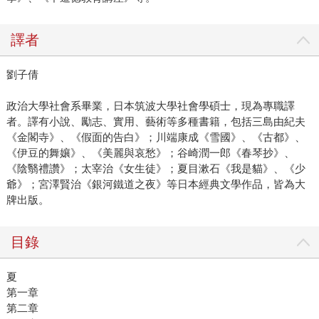
譯者
劉子倩
政治大學社會系畢業，日本筑波大學社會學碩士，現為專職譯
者。譯有小說、勵志、實用、藝術等多種書籍，包括三島由紀夫
《金閣寺》、《假面的告白》；川端康成《雪國》、《古都》、
《伊豆的舞孃》、《美麗與哀愁》；谷崎潤一郎《春琴抄》、
《陰翳禮讚》；太宰治《女生徒》；夏目漱石《我是貓》、《少
爺》；宮澤賢治《銀河鐵道之夜》等日本經典文學作品，皆為大
牌出版。
目錄
夏
第一章
第二章