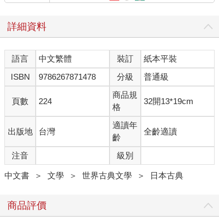
床罩上放著綴有長條水藍色緞帶的深藍色散步用草帽。床邊桌上
有青色電風扇。
詳細資料
右側窗邊放著橢圓形三面鏡，有點草率地隨手合攏，因此從縫隙
間露出鏡面的稜角如冰晶。鏡前排放著古龍水瓶子、香水噴霧
器、紫色的收斂水瓶子、還有各個切面閃閃發亮的波西米亞玻璃
語言
中文繁體
裝訂
紙本平裝
粉撲盒。⋯⋯深褐色的蕾絲手套揉成團，好似一束乾枯的杉葉。
梳妝台對面，靠窗有長椅，還有落地燈，二把椅子，精巧的小
ISBN
9786267871478
分級
普通級
桌。那張長椅上，斜靠著沒做完的刺繡框。那玩意這年頭已經不
流行了，但母親就是喜歡那種手工藝。從這裡看不清刺繡的圖
商品規
頁數
224
32開13*19cm
案，只見銀灰色底布上，某種鮮豔貌似鸚鵡的鳥類翅膀已經繡了
格
一半。一旁，胡亂扔著一雙襪子。那凌亂的肉色薄布，只不過纏
繞在仿提花織錦緞面長椅上，房間整體的氛圍，便異樣令人不
適讀年
出版地
台灣
全齡適讀
安。一定是母親臨出門時發現絲襪綻線，匆忙換了一雙就走了。
齡
窗口只見耀眼的天空，以及在海面反射下似琺瑯質堅硬發亮的幾
注音
級別
片流雲。
登覺得這樣望見的房間，實在不像平時那個母親的房間。倒像在
中文書
＞
文學
＞
世界古典文學
＞
日本古典
偷窺一個暫時離開的陌生女人的房間。那的確是女人的香閨。完
全的女人味，在房間的每個角落呼吸。散發幽靜的餘香。
⋯⋯突然間，登察覺不對勁。
商品評價
這個窺孔是自然形成的小洞嗎？抑或，這棟房子，某段時期曾有