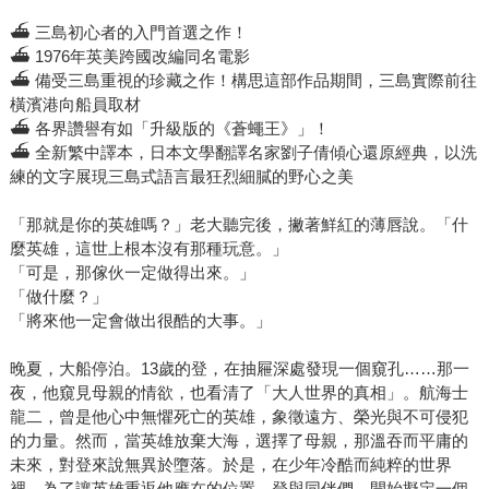
⛴︎ 三島初心者的入門首選之作！
⛴︎ 1976年英美跨國改編同名電影
⛴︎ 備受三島重視的珍藏之作！構思這部作品期間，三島實際前往
橫濱港向船員取材
⛴︎ 各界讚譽有如「升級版的《蒼蠅王》」！
⛴︎ 全新繁中譯本，日本文學翻譯名家劉子倩傾心還原經典，以洗
練的文字展現三島式語言最狂烈細膩的野心之美
「那就是你的英雄嗎？」老大聽完後，撇著鮮紅的薄唇說。「什
麼英雄，這世上根本沒有那種玩意。」
「可是，那傢伙一定做得出來。」
「做什麼？」
「將來他一定會做出很酷的大事。」
晚夏，大船停泊。13歲的登，在抽屜深處發現一個窺孔……那一
夜，他窺見母親的情欲，也看清了「大人世界的真相」。航海士
龍二，曾是他心中無懼死亡的英雄，象徵遠方、榮光與不可侵犯
的力量。然而，當英雄放棄大海，選擇了母親，那溫吞而平庸的
未來，對登來說無異於墮落。於是，在少年冷酷而純粹的世界
裡，為了讓英雄重返他應在的位置，登與同伴們，開始擬定一個