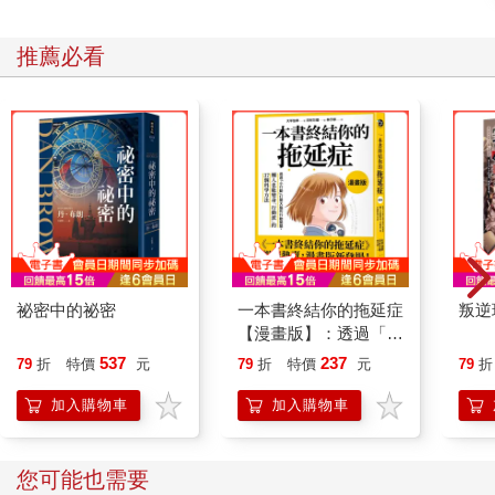
夾雜在一起，倒放著只露出書頁堆滿塵埃的紅皮書後已經研究
過。
推薦必看
接著登看到了，那個黑色領域。那裡怎樣都看不清，由於太努
力，登的眼角都痛了。⋯⋯他想出各種猥褻的言詞，但言詞就是
無法撥開那草叢深入。
正如朋友所言，那是多麼可憐的空屋啊。那是空屋，和他自身世
界的空虛，又有什麼關係呢。
十三歲的登確信，自己是天才（這是他的夥伴們一致確信的）；
世界是某些單純的符號和決定構成的；人類從出生起，死亡便已
牢牢扎根，我們除了灌溉它培育它之外別無辦法；生殖是虛構，
因此社會也是虛構；父親和教師，只因身為父親和教師就犯了大
罪。所以他在八歲時死了父親，毋寧可喜可賀，是值得誇耀的事
件。
祕密中的祕密
一本書終結你的拖延症
叛逆
月夜時裸體的母親熄了燈佇立鏡前！這虛無的印象，在那晚，奪
【漫畫版】：透過「小
走登的睡意。那溫柔的光與影中，彰顯與世界無關的淫鄙。
行動」打開大腦的行動
537
237
79
折
特價
元
79
折
特價
元
79
折
若我是阿米巴原蟲——他想。是否就能用極小的肉體，克服這種
開關，懶人也能變身
淫鄙。人類不上不下的肉體，什麼都無法克服。
「行動派」的37個科
加入購物車
加入購物車
夜裡，一再有汽笛聲如夢魘從敞開的窗子傳入。母親態度和藹的
學方法
夜晚，他不用看那個就能睡著。取而代之的是它在夢中出現。
登素來自豪有著冷硬的心，即便在夢中也沒哭過。冷硬的心彷彿
您可能也需要