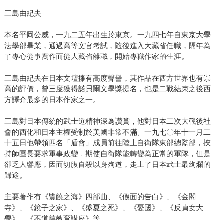
三島由紀夫
本名平岡公威，一九二五年出生於東京。一九四七年自東京大學
法學部畢業，通過高等文官考試，隨後進入大藏省任職，隔年為
了專心從事寫作而從大藏省離職，開始專職作家的生涯。
三島由紀夫在日本文壇擁有高度聲譽，其作品在西方世界也有崇
高的評價，曾三度獲得諾貝爾文學獎提名，也是二戰結束之後西
方譯介最多的日本作家之一。
三島對日本傳統的武士道精神深為讚賞，他對日本二次大戰後社
會的西化和日本主權受制於美國非常不滿。一九七〇年十一月二
十五日他帶領四名「盾會」成員前往陸上自衛隊東部總監部，挾
持師團長要求軍事政變，期使自衛隊能轉變為正常的軍隊，但是
卻乏人響應，因而切腹自殺以身殉道，走上了日本武士最絢爛的
歸途。
主要著作有《豐饒之海》四部曲、《假面的告白》、《金閣
寺》、《鏡子之家》、《盛夏之死》、《憂國》、《反貞女大
學》、《不道德教育講座》等。