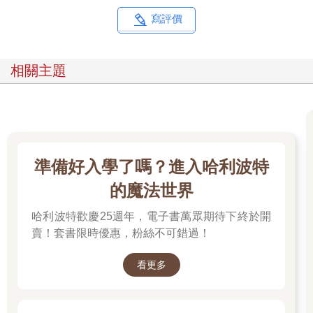
好幾個佔領軍家庭合住，然後⋯⋯
登忽覺曾有滿頭金髮渾身濃毛的身體比自己更艱難地彎下腰，鑽
寫評價
進這個此刻自己屈身鑽入的充滿灰塵的抽屜空格。狹小空間的空
氣，頓時瀰漫往日時光的苦澀，再也無法忍受。
他扭身從屁股先退出來，匆忙跑向隔壁房間。
相關主題
當時的奇妙印象，登難以忘懷。
他跑進母親的房間，發現那和剛才看到的神秘房間一點也不像，
是早已見慣的、呆板無趣的母親房間。那已經又變回晚上母親放
下刺繡邊打呵欠邊教他寫作業的房間，是母親嘀嘀咕咕發牢騷的
房間，是母親罵他領帶看起來永遠歪歪扭扭的房間，或者，是對
他說「你不該用看船當藉口，老是來媽媽的房間。你已經不是小
準備好入學了嗎？進入哈利波特
孩了」的房間，是母親檢查從店裡拿回來的帳本，對著面前的報
稅單托腮許久的房間。
的魔法世界
登從這頭檢查窺孔。
哈利波特歡慶25週年，電子書萬眾期待下終於開
很難發現。
仔細一看，牆壁腰板的上方，有一條傳統風格的精細木雕邊框，
賣！套書限時優惠，粉絲不可錯過！
在那木雕無數的波浪形花紋之中，有一個被波浪巧妙遮掩的小
洞。
看更多
——他慌忙又跑回自己的房間，手忙腳亂地折疊散落一地的衣物
放回原位，等他把抽屜悉數關好後，他暗自發誓今後絕對不能做
出讓大人注意到這個抽屜的舉動。