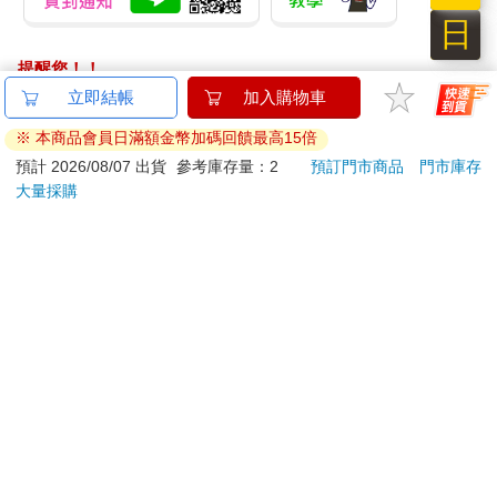
日
提醒您！！
金石堂及銀行均不會請您操作ATM! 如接獲電話要求您前往
立即結帳
加入購物車
ATM提款機，請不要聽從指示，以免受騙上當！
※ 本商品會員日滿額金幣加碼回饋最高15倍
退換貨須知：
預計 2026/08/07 出貨
參考庫存量：2
預訂門市商品
門市庫存
大量採購
**提醒您，鑑賞期不等於試用期，退回商品須為全新狀態**
依據「消費者保護法」第19條及行政院消費者保護處公告之
「通訊交易解除權合理例外情事適用準則」，以下商品購買
後，除商品本身有瑕疵外，將不提供7天的猶豫期：
易於腐敗、保存期限較短或解約時即將逾期。（如：生
鮮食品）
依消費者要求所為之客製化給付。（客製化商品）
報紙、期刊或雜誌。（含MOOK、外文雜誌）
經消費者拆封之影音商品或電腦軟體。
非以有形媒介提供之數位內容或一經提供即為完成之線
上服務，經消費者事先同意始提供。（如：電子書、電
子雜誌、下載版軟體、虛擬商品…等）