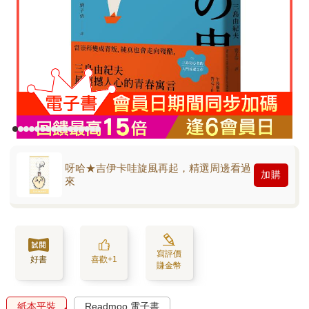
呀哈★吉伊卡哇旋風再起，精選周邊看過
加購
來
寫評價
好書
喜歡+1
賺金幣
紙本平裝
Readmoo 電子書