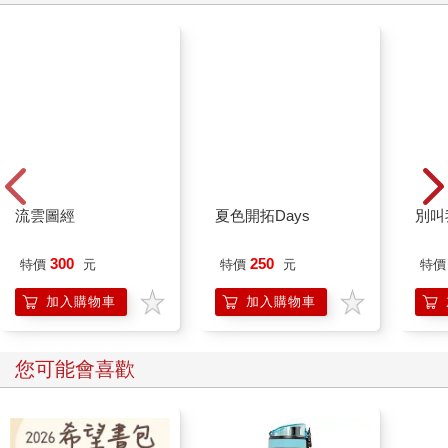
巨大的鐵錨，抵抗海水的腐蝕，和苦苦糾纏船底的藤壺及牡蠣也
無緣，冷然將總是打磨得亮晶晶的身子，沈入港口淤泥的空瓶、
橡膠製品、舊鞋、缺齒的紅梳子、啤酒瓶蓋等等堆積物中。⋯⋯
他期盼有朝一日，在自己的心臟刺上鐵錨的圖案。
流雲圖經
夏色開拓Days
別叫
300
250
特價
元
特價
元
特價
加入購物車
加入購物車
您可能會喜歡