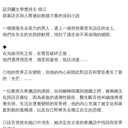
觀視角剖開過去，反而從政治暴力下一代的雙眼間接切入，
諾貝爾文學獎得主 韓江
一一尋覓記憶碎片，循跡重構歷史。一段家族回憶錄，是政
探索語言與人際連結救贖力量的深刻小說
治悲劇的見證史，那些看似風和日麗的午後，遠處竟下著暴
雪；如今穩妥踩著的土地，數十年前曾是血染之處。 同以
一個慢慢失去視力的男人，遇上一個突然罹患失語症的女人。
他們在失去的光與靜默裡，找到了讓生命不再崩塌的縫隙。
政治暴力事件為軸，若說多方陳述構建的《少年來了》是由
各色顏料塗抹成畫，《永不告別》則像小心翼翼撥開灰塵，
◆
找回畫作已有些黯淡風化的當時面目。隔著距離，似帶一層
在光線消失之前，在聲音破碎之後，
霧面，但不減暴戾，畫面也漸漸鮮明。正如距今已遙遠的濟
他們選擇用思考、感受與凝視，抵抗消逝……
州四三，它提醒我們，有些歷史不可遺忘，有些回憶必須永
不告別。 「希望這是一部關於極致之愛的小說」韓江在作
◎他的世界正在變暗，但他的內心卻因此對語言和聲音產生了新
者自述裡這樣說道。縱然敘說如何悲傷的過去，歷史尚未翻
的「光芒」……
頁，烙痕仍舊滲血，但韓江的文字始終鑲著殘酷美感，如廢
一位教授古希臘語的講師，自幼輾轉韓國與德國之間，被兩種文
墟裡的花，在斷壁殘垣中兀自清麗。這是她給予讀者的愛，
化與語言撕扯，因為家族的遺傳性眼疾，醫生斷言他40歲後將逐
閱讀這些文字像一次次集體創傷治癒，堅定地告訴人們——
漸失明。生活在逐漸變暗的世界裡，他的內心充滿了被文化和家
不要別過頭去。 因為當雪花落下時，我們或許能在一片頹
庭割裂的孤獨感，以及自己即將失去獨立自主的恐懼。
唐中，找到那朵柔弱卻堅韌的花。 （本文寫於諾貝爾文學獎
得獎前）
◎語言突然在她口中消失，她決定在古老的希臘語中找回與世界