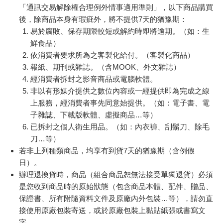
「通訊交易解除權合理例外情事適用準則」，以下商品購買
後，除商品本身有瑕疵外，將不提供7天的猶豫期：
女人將雙手擺在桌面上，像等著檢查指甲的孩子一樣，姿勢僵硬
易於腐敗、保存期限較短或解約時即將逾期。（如：生
地低著頭。她聽著男人的聲音在教室裡迴蕩。
鮮食品）
「古希臘語中，除了主動與被動語態外還有第三種語態，上一堂
依消費者要求所為之客製化給付。（客製化商品）
我們有稍微解釋過吧？」
和女人座位同排的男學生用力點了點頭。他是哲學系二年級的學
報紙、期刊或雜誌。（含MOOK、外文雜誌）
生，臉頰肉肉的，額頭滿是熟透的青春痘，給人一種聰明調皮鬼
經消費者拆封之影音商品或電腦軟體。
的印象。
非以有形媒介提供之數位內容或一經提供即為完成之線
女人轉頭面窗，看到一名研究生的側臉。這位研究生勉強完成了
上服務，經消費者事先同意始提供。（如：電子書、電
醫學院預科的學業，但他覺得自己不適合對他人的性命負責，因
子雜誌、下載版軟體、虛擬商品…等）
此放棄取得醫學士學位，改研究醫學史。他身材魁梧，那張擠出
已拆封之個人衛生用品。（如：內衣褲、刮鬍刀、除毛
雙下巴的胖臉上，戴著黑色圓形膠框眼鏡，乍看之下個性很平
刀…等）
和。下課時他會用清亮明朗的聲音，和滿臉青春痘的大學生沒完
若非上列種類商品，均享有到貨7天的猶豫期（含例假
沒了地開無聊的玩笑，然而一開始上課，他的態度就會立即轉
日）。
變，明顯能看得出來他怕犯錯，並時刻處於緊張狀態。
辦理退換貨時，商品（組合商品恕無法接受單獨退貨）必須
「我們稱之為中間語態，這種語態表達的是反身影響主詞的行
是您收到商品時的原始狀態（包含商品本體、配件、贈品、
為。」
窗外冷清的聯排住宅閃著零星的橘黃燈光，又黑又瘦的樹枝輪廓
保證書、所有附隨資料文件及原廠內外包裝…等），請勿直
隱藏在黑暗之中，那是尚未長出新葉的年輕闊葉樹。她默默凝視
接使用原廠包裝寄送，或於原廠包裝上黏貼紙張或書寫文
這片蕭瑟的景象與那位壯碩研究生的驚恐臉龐，以及希臘語講師
字。