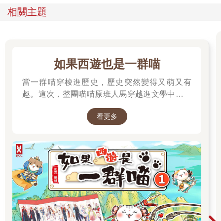
佝僂，彷彿想逃離世界縮進黑衣裡，而她的指甲則是剪到短得過
相關主題
分。左手腕上纏著的暗紅色天鵝絨髮圈，是她全身上下唯一有色
彩的物品。
「大家一起念吧。」
男人再也等不了女人的回答，將目光平均投向其他人：和她坐同
如果西遊也是一群喵
一排的稚氣大學生、身體半藏在柱子後的中年男子，以及蜷縮著
當一群喵穿梭進歷史，歷史突然變得又萌又有
坐在窗邊的壯碩青年。
「埃莫斯、黑梅特洛斯，我的、我們的。」
趣。這次，整團喵喵原班人馬穿越進文學中，開
三名學生害羞地低聲複誦。
始前往西天取經啦～
「索斯、西梅特洛斯，你的、你們的。」
看更多
站在講台上的男人，看起來大約是三十五歲至四十歲之間。他的
身材略顯矮小，眉毛與人中的線條分明，嘴角上掛著一抹克制情
緒的淡淡微笑。他身上的深栗色燈心絨外套肘部有淺褐色皮革補
丁，略短的袖長露出一截手腕。女人默默抬頭望著他左眼眶到嘴
角間那道隱約細長的曲線疤痕，記得第一堂課看到時，她曾覺得
那道疤就像張古地圖，標示著從前淚水流經的路徑。
透過淡綠色的厚重鏡片，男人的眼睛凝視著女人緊閉的唇。他嘴
角的微笑消失，撇過僵硬的臉，在黑板上快速寫下簡短的希臘語
句，還來不及標重音，粉筆就斷成兩截掉下去。