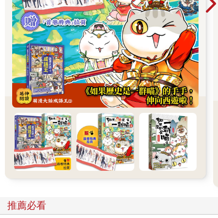
去年晚春，女人用沾滿粉筆灰的手撐著黑板站著，過了一分多
鐘，她卻始終找不著下一個該說的字，學生開始騷動。她瞪大眼
睛，沒看向學生、天花板或窗外，而是凝視著正前方的虛空。
「老師，妳還好嗎？」
坐在最前排的女學生問。女學生頂著一頭捲髮，眼神有點可愛。
女人試圖擠出笑容，然而她也只是眼皮稍微抽了一下而已。她緊
閉顫抖的唇，在舌頭與喉嚨的更深處喃喃自語。
又來了。
四十多名學生相互對視，「怎麼了？」「為什麼這樣？」低聲的
疑問在桌間蔓延開來。她唯一能做的只有冷靜地走出教室而已。
她竭盡全力做到了，而在踏入走廊的瞬間，那些隱密的低語聲突
然像調高音量般喧嘩了起來，吞噬掉她踏在石造走廊上響起的皮
鞋聲。
她自大學畢業那年起，就在出版社與外包的編輯企劃公司工作了
六年多，辭掉那些工作後，就在首都圈的兩所大學和一所藝術高
中教文學，教了近七年的時間。她每隔三、四年就出版一本嚴肅
推薦必看
的詩集，一共出了三本，並投稿給雙週出刊的書評雜誌，就這麼
持續了數年。最近，她又成為某個尚未定名的文化雜誌創刊成