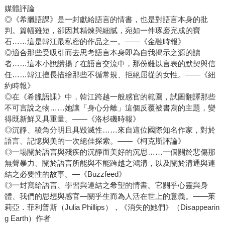
媒體評論
◎《希臘語課》是一封獻給語言的情書，也是對語言本身的批
判。篇幅雖短，卻因其精煉與細膩，宛如一件琢磨完成的寶
石……這是韓江最私密的作品之一。――《金融時報》
◎適合那些受吸引而去思考語言本身即為自我揭示之源的讀
者……這本小說讚揚了在語言交流中，那份難以言表的默契與信
任……韓江擅長描繪那些不循常規、拒絕屈從的女性。――《紐
約時報》
◎在《希臘語課》中，韓江跨越一般感官的範圍，試圖翻譯那些
不可言說之物……她讓「身心分離」這個反覆被書寫的主題，變
得既新鮮又具重量。――《洛杉磯時報》
◎沉靜、稜角分明且具毀滅性……來自這位國際知名作家，對於
語言、記憶與美的一次絕佳探索。――《柯克斯評論》
◎一場關於語言與殘疾的沉靜而美好的沉思……一個關於悲傷那
無聲暴力、關於語言所能與不能跨越之鴻溝，以及關於溝通與連
結之必要性的故事。—《Buzzfeed》
◎一封寫給語言、學習與連結之希望的情書。它關乎心靈與身
體、我們的思想與感官—關乎生而為人活在世上的意義。――茱
莉亞．菲利普斯（Julia Phillips），《消失的她們》（Disappearin
g Earth）作者