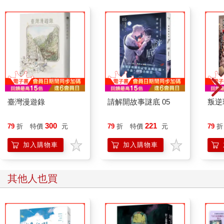
員，每週三下午都要參加企劃會議。
但是那件事又發生了，於是她停止了所有工作。
這一切沒有任何原因或前兆。
當然，她的確在半年前喪母，幾年前離了婚，在經歷三次訴訟
後，最終失去九歲兒子的監護權，而孩子已在前夫家生活五個多
月了。送走孩子後，她因為失眠每週都去看一次心理師，年過半
百的心理師無法理解她為何否認如此明顯的原因。
不是。
臺灣漫遊錄
請解開故事謎底 05
叛逆
她在桌上的白紙上寫下這句話。
沒那麼簡單。
300
221
79
折
特價
元
79
折
特價
元
79
折
那是最後一次的諮商，筆談式的心理治療既耗時又容易產生誤
會。心理師想介紹其他專門處理語言問題的心理師，她鄭重拒絕
加入購物車
加入購物車
了這項提議，主要是她的經濟狀況已無法負擔高昂的治療費了。
其他人也買
母親接受抗癌治療的最後一年，時不時提醒她，小時候的她算是
聰穎的孩子，彷彿這是死前最該確認清楚的事情一樣。
在語言方面或許真是如此。四歲時她自己學會了韓文字，當時的
她還沒有子音與母音的概念，而是直接把所有字的整個字形背起