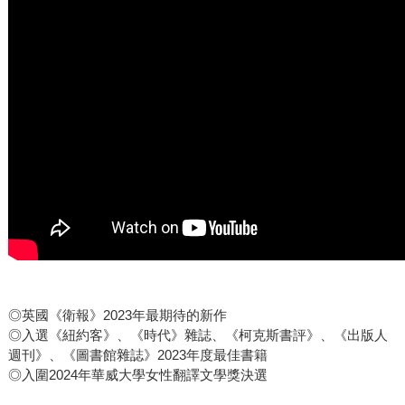
的屠殺共持續超過七年，最終約有三萬人死亡——該數字是
當時濟州人口的十分之一。 由一場警民衝突導火，失控引
發至全島屠殺，聽來是否有些熟悉？濟州四三與臺灣的二二
八事件巧合般相像，那場發生在濟州三月一日的誤殺事件，
即是同年二二八事件爆發後一天。同為孤懸在外的島嶼，臺
灣與濟州島在白色恐怖年代所經歷的歷史軌跡極其相似。
本書不只將讀者帶回那年濟州島之春，在陽剛掛帥的歷史事
件中，韓江用女性視角，為那些不被記錄的女性刻畫深度。
《永不告別》以兩位女性好友——慶荷與仁善為主角，從仁
善一場突如其來的斷指意外，連結至仁善母親的家族傷痛，
進而揭露一場屠殺，是如何重擊那個年代下的人們。 韓江
將巧思寄寓文字，充滿各種解讀可能，如「要醫治斷指，就
須讓縫合部位不能結痂，要繼續出血」——呼應無法言說便
難以治癒的政治創傷；抑或以「幻肢痛」隱喻失去至親無法
◎英國《衛報》2023年最期待的新作
痊癒的傷痛；更用雪的意象象徵生死，如慶荷在濟州經歷的
◎入選《紐約客》、《時代》雜誌、《柯克斯書評》、《出版人
週刊》、《圖書館雜誌》2023年度最佳書籍
那場暴雪，宛如跨越生死邊界，微妙鏡射現實，種種抽象意
◎入圍2024年華威大學女性翻譯文學獎決選
念在文字中具體成形。 《永不告別》是一場跨過世代，穿
越時間的對話。韓江有意識地選擇敘事手法，不以當事人主