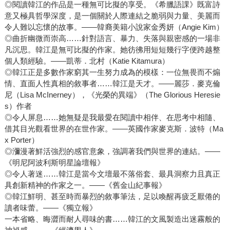
◎閱讀韓江的作品是一種無可比擬的享受。《希臘語課》既富詩
意又極具哲學深度，是一個關於人際連結之脆弱與力量、美麗而
令人難以忘懷的故事。――韓裔美籍小說家金秀妍（Angie Kim）
◎曲折幽微而崇高……針對語言、暴力、失落與親密感的一場非
凡沉思。韓江是無可比擬的作家。她彷彿用短短幾行字便跨越整
個人類經驗。――凱蒂．北村（Katie Kitamura）
◎韓江正是多數作家窮其一生努力成為的模樣：一位無畏而不煽
情、直面人性真相的敘事者……韓江是天才。――麗莎．麥克倫
尼（Lisa McInerney），《光榮的異端》（The Glorious Heresie
s）作者
◎令人屏息……她無疑是我最愛在閱讀中相伴、在思考中相隨、
借其目光觀看世界的在世作家。――英國作家麥克斯．波特（Ma
x Porter）
◎瀰漫著鮮活強烈的感官意象，強調著我們與世界的連結。――
《明尼阿波利斯明星論壇報》
◎令人著迷……韓江是當今文壇最不落俗套、最具洞察力且真正
具創新精神的作家之一。――《舊金山紀事報》
◎韓江鮮明、甚至時而暴烈的敘事筆法，足以喚醒再疲乏厭倦的
讀者味蕾。――《獨立報》
一本省略、晦澀而耐人尋味的書……韓江的文風製造出迷霧般的