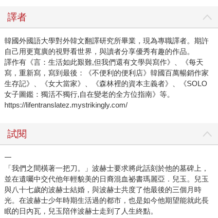
譯者
韓國外國語大學對外韓文翻譯研究所畢業，現為專職譯者。期許
自己用更寬廣的視野看世界，與讀者分享優秀有趣的作品。
譯作有《言：生活如此艱難,但我們還有文學與寫作》、《每天
寫，重新寫，寫到最後：《不便利的便利店》韓國百萬暢銷作家
生存記》、《女大當家》、《森林裡的資本主義者》、《SOLO
女子圖鑑：獨活不獨行,自在變老的全方位指南》等。
https://lifentranslatez.mystrikingly.com/
試閱
一
「我們之間橫著一把刀。」波赫士要求將此話刻於他的墓碑上，
並在遺囑中交代他年輕貌美的日裔混血祕書瑪麗亞．兒玉。兒玉
與八十七歲的波赫士結婚，與波赫士共度了他最後的三個月時
光。在波赫士少年時期生活過的都市，也是如今他期望能就此長
眠的日內瓦，兒玉陪伴波赫士走到了人生終點。