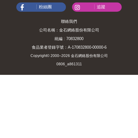
粉絲團
追蹤
διεφθάρθαι.
聯絡我們
她仔細望著寫在黑板上的文字，握著鉛筆在筆記本上抄下那個單
字。她從未接觸過規則如此繁瑣的語言，動詞會隨主詞的各種
公司名稱：金石網絡股份有限公司
格、陰性陽性、單數複數，隨多階段的時態，以及隨三種語態，
統編 : 70832800
一一改變形態。規則精妙細緻到令人驚訝，反而讓句子顯得很簡
食品業者登錄字號：A-170832800-00000-6
潔，甚至不需要寫出主詞，也不必遵守語序。以第三人稱的一名
Copyright© 2000–2026 金石網絡股份有限公司
男性為主體，使用表示曾發生過一次的完成時態，依照中間語態
變化規則，把「他曾試圖殺死自己」的意思壓縮成一個單字。
0806_a861311
八年前，她生下了如今再也無法撫養的孩子。孩子剛學說話時，
她曾夢見人類的所有語言被壓縮成一個單字的情景，那是個讓她
背脊溼透的惡夢。那個被巨大的密度與重力緊緊壓縮、凝聚而成
的單字，在有人開口發出那個音的瞬間，語言就會像太初物質般
爆炸並膨脹。每次哄那睡前愛吵鬧的孩子睡覺，在迷糊入睡之
際，她都會夢到這沉重無比的語言結晶，猶如冰冷的炸藥般裝填
在她炙熱的心臟中，嵌入那悸動的心室之間。
她壓抑著那僅是想起都令人發寒的感受，寫下：