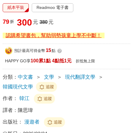
紙本平裝
Readmoo 電子書
300
79
折
元
380
元
認購希望書包，幫助弱勢孩童上學不中斷！
15
預計最高可得金幣
點
?
100累1點 4點抵1元
HAPPY GO享
折抵無上限
分類：
中文書
＞
文學
＞
現代翻譯文學
＞
韓國現代文學
追蹤
作者：
韓江
追蹤
譯者：
陳思瑋
出版社：
漫遊者
追蹤