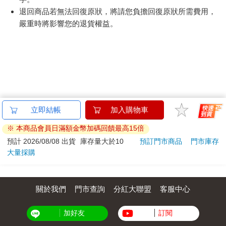
無血色的手腕。
退回商品若無法回復原狀，將請您負擔回復原狀所需費用，
二十年後再臨的沉默，不如從前那般溫暖、濃密與明亮。如果說
嚴重時將影響您的退貨權益。
第一次的沉默接近出生前的狀態，那麼此次的沉默更像是死後的
模樣。以前，她像在水中仰望水外晃動的世界；如今，她則像一
道影子，沿著硬實的牆壁與地面遊走，從外面凝視著被巨大水槽
包裹的生命。她聽見也讀懂了所有言語，張開嘴卻無法發出聲，
像失去肉體的影子，像空洞的枯木，像隕石間漆黑的空間，那是
冰冷而稀薄的沉默。
二十年前，她沒料想到是一個非母語的陌生外語打破了她的沉
默；如今，選擇在這所私人補習班學古希臘語，是因為這次她想
立即結帳
加入購物車
用自身意志尋回語言。她一起上課的同學希望能用原文閱讀柏拉
※ 本商品會員日滿額金幣加碼回饋最高15倍
圖、荷馬與希羅多德的著作，以及閱讀用通俗希臘語撰寫的後世
文獻，但她對這些東西幾乎不感興趣。如果這裡開設文字更陌生
預計 2026/08/08 出貨
庫存量大於10
預訂門市商品
門市庫存
的緬甸文或梵文課程的話，她會毫不猶豫地選擇。
大量採購
「……例如『買』這個動詞若使用中間語態表示，就代表購買後
物品最終歸自己所有。『愛』這個動詞若使用中間語態表示，就
關於我們
門市查詢
分紅大聯盟
客服中心
代表因為愛某事物而對自己產生影響。英語裡不是有『kill
himself』這個表達方式嗎？希臘語可以不用『himself』，直接使
加好友
訂閱
用中間語態，用一個單字表達。」男人邊說邊在黑板上寫下：