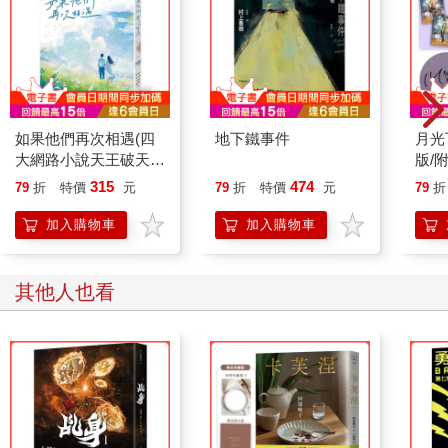
來。她六歲那年，已經在上學的哥哥模仿學校老師，跟她解釋了
韓文字的結構。她聽了哥哥的說明後，只感到茫然。初春午後，
她無法擺脫關於子音與母音的思緒，便蹲坐在庭院裡思考。
後來，她發現發「나（na）」時的「ㄴ（n）」和發「니（ni）」
時的「ㄴ（n）」發音有微妙的不同，接著她又察覺到「사
（sa）」和「시（si）」的「ㅅ（s）」也是發不同的聲音。她在
如果他們再次相遇(四
地下鐵事件
月光
腦中排列出所有可能的雙母音組合，最後意識到只有依「ㅣ
大網路小說天王破天荒
版/
（i）」「ㅡ（eu）」順序結合的雙母音不存在韓語中，因此這種
合體！)
屬告
315
474
發音也沒辦法書寫出來。
79
折
特價
元
79
折
特價
元
79
折
那些瑣碎的發現帶給她多麼大的興奮與衝擊啊，以至於二十多年
加入購物車
加入購物車
後，當心理師問她最早的深刻記憶時，她想到的正是當初那陽光
灑落庭院的畫面：被陽光曬得溫溫熱熱的背部和後頸、用棍子在
泥地上寫下的文字，還有以近乎失衡的方式結合的聲韻之間，那
其他人也看
份令人驚異的約定。
從上小學開始，她就邊上學邊在日記本頁面背後記錄單字。這些
單字既沒書寫的目的，也沒有上下文，只是一些讓她印象深刻的
字詞，其中她最喜歡的字是「숲（林）」。它的字型猶如一座古
塔，ㅍ是基座，ㅜ是塔身，ㅅ是塔尖。唸「ㅅ－ㅜ－ㅍ（s-oo-
p）」時，嘴唇會先輕縮起來，接著緩慢小心地洩出氣，她很喜歡