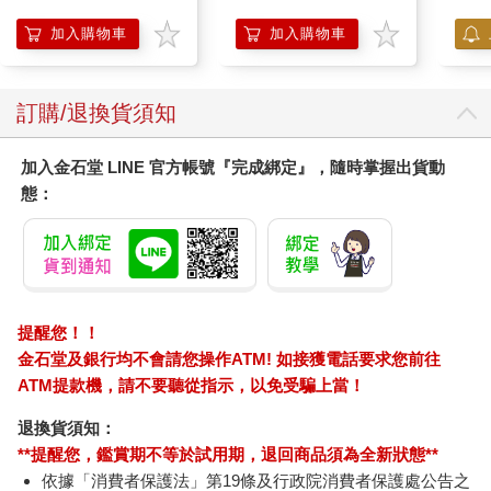
加熱護膝 智能震動護
與醫生與母親的期待相反，團體生活的刺激並沒有讓她的沉默出
膝熱敷 【單入組】
加入購物車
加入購物車
現裂痕，反而讓更亮、更濃的寂靜填滿她猶如漆黑大缸般的身
體。在放學回家人潮擁擠的街上，她宛如置身於巨大的肥皂泡中
失重地行走。在那彷彿由水下仰望水面、光影搖曳的寂靜裡，車
輛呼嘯疾馳而過，行人的手肘尖銳地撞擊她的肩膀和手臂，然後
訂購/退換貨須知
消失不見。
加入金石堂 LINE 官方帳號『完成綁定』，隨時掌握出貨動
過了很久以後，她開始疑惑。
態：
如果那年冬天放假前某個普通課堂上，那個普通的法文單字沒觸
動到她的話呢？如果她沒有像想起退化的器官那樣，不經意地想
起語言的話呢？
不是漢字也不是英文，偏偏是法文，也許正因為是從高中開始選
修的陌生外語。她一如往常，默默望向黑板的目光停在某處，身
材矮小且半禿的法文老師指著那個單字發音。她毫無戒心的雙唇
提醒您！！
如孩童般想微微顫動，比布利歐泰戈（Bibliothèque，圖書館），
金石堂及銀行均不會請您操作ATM! 如接獲電話要求您前往
比舌頭和喉嚨更深的地方傳來低語的聲音。
ATM提款機，請不要聽從指示，以免受騙上當！
當時她並不曉得那是多麼關鍵的瞬間。
恐懼還很微弱，痛苦在沉默的腹中遲疑著，尚未揭露炙熱的迴
退換貨須知：
路。在拼寫、音韻和鬆散語意的交會處，喜悅與罪惡如同火藥的
**提醒您，鑑賞期不等於試用期，退回商品須為全新狀態**
引線般一同緩緩延燒。
依據「消費者保護法」第19條及行政院消費者保護處公告之