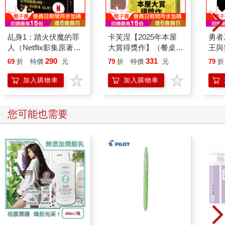
這種感覺。然後雙唇再次閉合，成為一個在沉默中完整的詞。寂
靜環繞著這個詞的發音、意義和型態，被這個字所吸引的她寫
下：숲、 숲。
然而她與母親記憶中的「聰明伶俐」不同，直至初中畢業，無論
乩身1：踏火伏魔的罪
卡芙涅【2025年本屋
勇者
在誰眼裡她一直都是個不起眼的孩子。她不惹事，成績表現也沒
人（Netflix影集原著小
大賞得獎作】（餐桌典
王與
有特別出眾。雖然有幾個朋友，放學後卻鮮少一起玩樂。她是那
說）
藏版書封＋首刷限定
版】
290
331
69
折
特價
元
79
折
特價
元
79
折
種除了洗臉外不會花時間照鏡子的無趣女學生，甚至對戀愛幾乎
「好好吃飯」透卡）
不曾抱有憧憬。放學後，她會到學校附近的區立圖書館讀書，不
加入購物車
加入購物車
是讀參考書而是一般書籍，然後回家趴在棉被裡讀著借來的書到
睡著。只有她自己知道她的生活已嚴重分化成兩半。她在日記本
頁面背後記錄的單詞自己蠕動著，組成陌生的文句。有如尖籤般
您可能也需要
的言語不時刺進睡夢中，讓她在深夜驚醒好幾次。隨著睡眠日益
匱乏，她的神經愈發脆弱敏感，某種無法言喻的疼痛，時而像燒
紅的鐵塊般壓在胸口。
最痛苦的是，她開口吐出的每句話語，都清楚到令人毛骨悚然。
無論是多無關緊要的句子，其中的完整與缺陷、真實與虛假、美
麗與醜惡，都會像冰一樣清晰鮮明地顯露出來。那些像蒼白的蜘
蛛絲般、從自己的舌頭與手中抽出的語句，讓她感到羞恥。她想
嘔吐，想尖叫。
它終於來臨，是在女人剛滿十七歲的冬天，原本猶如千針織成的