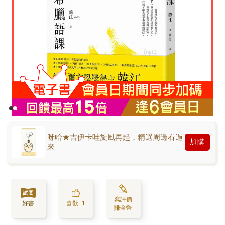
呀哈★吉伊卡哇旋風再起，精選周邊看過
加購
來
寫評價
好書
喜歡+1
賺金幣