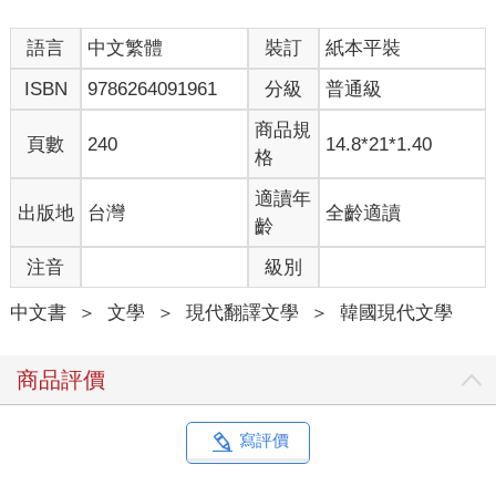
語言
中文繁體
裝訂
紙本平裝
沉默
ISBN
9786264091961
分級
普通級
女人的雙手交握於胸前，皺眉看向黑板。
「來，念念看。」
商品規
頁數
240
14.8*21*1.40
戴著厚重銀框眼鏡的男人面帶微笑說道。
格
女人的嘴唇微微顫抖，用舌尖潤了潤下唇，安靜地快速搓揉胸前
交握的雙手。她張開嘴又閉上，屏住呼吸後又深吸一口氣。男人
適讀年
出版地
台灣
全齡適讀
像要耐心等待似的往黑板的方向退了一步，說：
齡
「念吧。」
注音
級別
女人的眼皮顫動，有如昆蟲猛烈摩擦翅膀。她用力閉上眼再睜
開，似乎是希望睜眼的瞬間自己能移動到別的地方。
中文書
＞
文學
＞
現代翻譯文學
＞
韓國現代文學
男人用他印著白粉筆痕的手指扶了一下眼鏡。
「快點，念吧。」
商品評價
女人身著高領黑毛衣配黑褲，椅背上掛著的外套也是黑的，塞在
黑色大布袋裡的圍巾是黑毛線織的。她穿著一身猶如剛離開喪家
的服裝，粗糙的臉龐消瘦得像尊刻意捏長的泥塑相。
寫評價
女人既不年輕，也稱不上特別美麗。她雖然有慧黠的眼神，但因
為眼皮不斷抽動，讓人難以察覺她的神采。她的肩膀和背脊歪斜