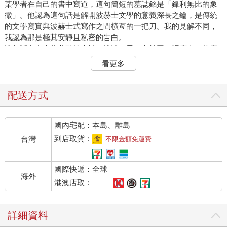
某學者在自己的書中寫道，這句簡短的墓誌銘是「鋒利無比的象
徵」。他認為這句話是解開波赫士文學的意義深長之鑰，是傳統
的文學寫實與波赫士式寫作之間橫亙的一把刀。我的見解不同，
我認為那是極其安靜且私密的告白。
這句話出自古代北歐的史詩，描述一男一女於同一張床上，共度
第一夜也是最後一夜的情景。破曉前，兩人之間擺了一把長劍。
看更多
這把「鋒利無比」的刀刃，不就是波赫士晚年時橫亙於他與世界
間的失明嗎？
配送方式
我曾去瑞士旅行，卻沒造訪日內瓦，我不覺得自己非得親眼看到
波赫士的墓。不過，我在波赫士看了肯定會無比著迷的聖加侖修
國內宅配：本島、離島
道院圖書館轉了一圈（為保護這座千年圖書館的木地板，遊客必
須套上毛拖鞋，我想起那粗糙的觸感）。我在盧塞恩碼頭乘船，
到店取貨：
台灣
不限金額免運費
於冰雪覆蓋的阿爾卑斯山峽谷間漂流到黃昏。
無論在哪，我都不拍照。那些景色只會記錄在我眼中，反正相機
國際快遞：全球
無法捕捉的聲音、氣味與觸感，都會一一刻在我的耳朵、鼻子、
海外
臉頰與雙手上。當時，世界與我之間尚未出現那把刀，那時如此
港澳店取：
便已足夠。
詳細資料
二