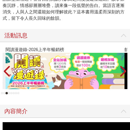
（흰）又如現代《道德經》般橫空出世，在不同的「白」中
奏沉靜，情感卻層層堆疊，讀來像一段低聲的告白。當語言逐漸
消失，人與人之間還能如何理解彼此？這本書用溫柔而深刻的方
思索生命本質。這些看來各異的主題，其實隱含相似內核，
式，留下令人長久回味的餘韻。
那便是韓江對生死的內省。 睽違五年，韓江在本書《永不
告別》（작별하지 않는다）再度以「濟州四三事件」國家暴
力為主題，文中投射自我，虛實交錯。即便描寫熾熱悲劇，
活動訊息
充滿哲思的文字始終冷冽、靜謐，如帶血的冰，卻也因此讓
人看清血跡穿透擴散的痕跡。她筆下的角色常是柔弱的，像
閱讀漫遊錄-2026上半年暢銷榜
飢
高牆旁微弱蒼白的雞蛋，但韓江總賦予這些人物堅不可摧的
殼，並在黑暗中孕育良善與勇氣。 坐落南韓國境之南，現
今被視作度假勝地的濟州島，曾經是獨裁政治暴力下的禁
地。相較一九八○年影響其後韓國民主化的光州事件，一九四
○年代的濟州四三事件對於臺灣人而言可能較為陌生。起源於
一九四七年的警民衝突誤殺事件，濟州民心激起反警情結，
也為日後埋下未爆彈。一九四八年大韓民國（南韓）建立，
隔著北緯三十八度線和彼端的朝鮮民主主義人民共和國（北
內容簡介
韓）對峙。時任總統的李承晚頒布戒嚴令，以肅清共產份子
為名對濟州市民進行無差別血腥鎮壓。當時規定，凡在距離
海岸線五公里外的山區被發現者，皆格殺勿論。如此焦土化