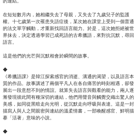
的連結。
在短短數月內，她相繼失去了母親，又失去了九歲兒子的監護
權。十七歲第一次罹患失語症後，某次她在課堂上受到一個普通
的法文單字觸動，才重新找回語言能力。於是，這次她拒絕被世
界抹去，決定透過學習已成死語的古希臘語，來對抗沉默，尋回
語言。
這是他們的光芒與沉默相會於瞬間的故事。
◆
《希臘語課》是韓江探索感官的消逝、溝通的渴望，以及語言本
質的作品。故事講述了兩個平凡人在各自痛苦的時刻相遇，卻發
展出一段意想不到的情誼。就算失去語言與觀看的能力，兩人逐
漸發現彼此間有種深切的連結，他們用聲音與觸覺交織出驚人的
美感，如同從黑暗走向光明，從沉默走向呼吸與表達。這是一封
描寫人與人之間親密與連結的溫柔情書，一部喚醒感官、鮮明描
摹「活著」意味的小說。
◆