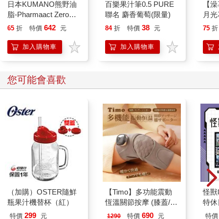
日本KUMANO熊野油
百樂果汁筆0.5 PURE
【澡
衣服般束縛住她、刺痛著她的語言，突然消失了。她還是能用耳
脂-Pharmaact Zero無
聯名 麝香葡萄(限量)
月光花
朵清楚聽到語言，但沉默像厚實的空氣層，堵在她耳蝸與大腦間
添加潤髮乳600ml/瓶
642
38
65
折
特價
元
84
折
特價
元
75
折
的某處。曾用來發音的舌與唇，以及緊握鉛筆的手部記憶，也都
(植物性溫和修護潤絲
被震耳欲聾的沉默包圍，再也碰不著。她不再用語言思考，在沒
乳/胺基酸滋潤護髮素/
加入購物車
加入購物車
有語言的情況下行動，在沒有語言的情況下理解。彷彿回到學講
光澤柔順潤髮精華/不
話前，甚至是獲得新生前，沉默就像鬆軟的棉花那樣吸收掉時間
含香料色素防腐劑)
的流逝，裡裡外外包裹住她的身體。
您可能會喜歡
她和驚惶失措的母親一起去了精神科，把拿到的藥先偷藏在舌根
下，之後再埋進花壇。她在多年前搞懂子音和母音的庭院裡蹲坐
著，曬著午後的陽光度過了兩個季節。還不到夏天，她的後頸就
已經被太陽曬得發黑，總是掛著汗珠的鼻梁上長了一點一點紅紅
的汗疹。她埋下的藥滋養出的鼠尾草開始冒出緋紅花蕊時，醫生
和母親商量，決定送她回學校，因為他們認為閉門不出顯然無濟
於事，而且無論如何她都得繼續升學。
二月時她只是收到入學通知書而已，她頭一次踏進的公立高中校
園景色荒涼而冷漠。課程進度早已狠狠拋下她，所有老師不分年
齡都帶著不容置疑的權威。從早到晚一言不發的她，沒引起任何
同學的注意。每當被點到要念課文或在體育課喊口令時，她只是
（加購）OSTER隨鮮
【Timo】多功能震動
怪獸
瓶果汁機替杯（紅）
恆溫關節按摩 (膝蓋/
特休
木然地抬頭望著老師的臉，結果無一例外，她不是被趕到教室後
肩/手肘通用) 無線充電
加購
面，就是挨巴掌。
299
690
特價
元
特價
元
特價
1290