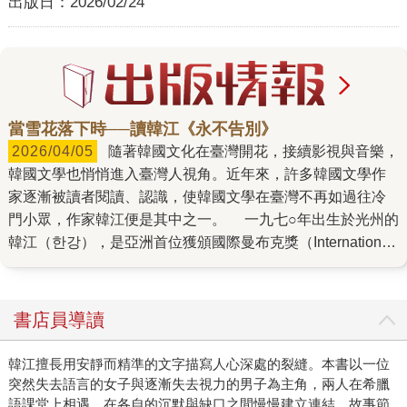
出版日：
2026/02/24
當雪花落下時──讀韓江《永不告別》
2026/04/05
隨著韓國文化在臺灣開花，接續影視與音樂，
韓國文學也悄悄進入臺灣人視角。近年來，許多韓國文學作
家逐漸被讀者閱讀、認識，使韓國文學在臺灣不再如過往冷
門小眾，作家韓江便是其中之一。 一九七○年出生於光州的
韓江（한강），是亞洲首位獲頒國際曼布克獎（International
Booker Prize）的作家，也是近代相當具有代表性的韓國作
家，更多次名列諾貝爾文學獎熱門候選。她的文字跨出韓
國，被翻譯成多種語言，在臺灣文學圈也頗負盛名，擁有許
書店員導讀
多讀者。回望歷年著作，在探討家庭中女性弱勢角色的代表
作《素食者》（채식주의자）後，韓江在《少年來了》（소
韓江擅長用安靜而精準的文字描寫人心深處的裂縫。本書以一位
년이 온다）以六位參與光州事件的平民，表面控訴獨裁者的
突然失去語言的女子與逐漸失去視力的男子為主角，兩人在希臘
政治壓迫與人性受創，實則探討人性為何物。接著《白》
語課堂上相遇，在各自的沉默與缺口之間慢慢建立連結。故事節