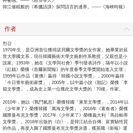
神祕感。――《經濟學人》
韓江催眠般的《希臘語課》探問語言的邊界。――《海峽時報》
作者
한강
1970年生，是亞洲首位獲得諾貝爾文學獎的女作家。她畢業於延
世大學國文系，現任韓國藝術大學文藝創作系教授，父親也是小
說家。1993年，她在《文學與社會》季刊發表詩作，隔年以小說
《紅錨》榮獲《首爾新聞報》的年度春季文學獎開始進入文壇；
1999年以作品《童佛》贏得「韓國小說文學獎」，2000年贏得
「今日青年藝術家獎」，2005年，以中篇小說《胎記》榮獲「李
箱文學獎」，成為史上第一位獲此文學大獎的「70後」作家。
2010年，她以《戰鬥氣息》榮獲韓國「東里文學獎」，2014年以
《少年來了》榮獲韓國「萬海文學獎」，2016年《素食者》榮獲
國際曼布克文學獎，2017年《少年來了》榮獲義大利「馬拉帕蒂
文學獎」。2018年出版的《白》，是韓江結合自傳、富實驗性質
的作品，再度入圍了國際曼布克文學獎決選，獲英國《衛報》選