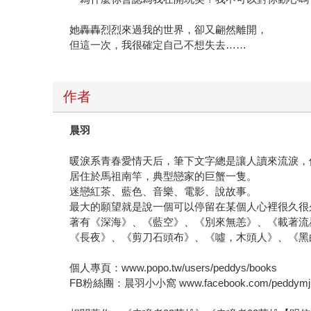
她轟轟烈烈來過我的世界，卻又翩然離開，
但這一次，我很確定自己不想失去……
作者
晨羽
暖淚系青春愛情天后，筆下文字總是讓人讀來流淚，
居住於馬祖南竿，典型戀家的巨蟹一隻。
迷戀紅茶、藍色、音樂、電影、說故事。
最大的願望就是說一個可以停留在某個人心裡很久很
著有《深海》、《藍空》、《別來無恙》、《載著流
《長夜》、《剪刀石頭布》、《噓，木頭人》、《黑
個人專頁：www.popo.tw/users/peddys/books
FB粉絲團：晨羽小小窩 www.facebook.com/peddymj