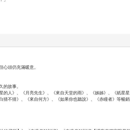
但心頭仍充滿暖意。
久的故事。
星的人》、《月亮先生》、《來自天堂的雨》、《姊姊》、《紙星星
白猜不猜》、《來自何方》、《如果你也聽說》、《赤瞳者》等暢銷