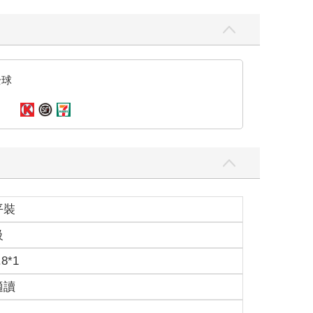
幹麼不打手機給我？」
全球
過來家裡找我，每次出現手裡都帶著一袋食物。
平裝
級
.8*1
適讀