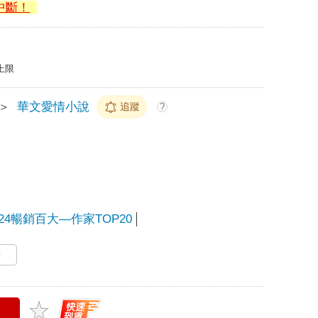
中斷！
上限
＞
華文愛情小說
追蹤
?
024暢銷百大—作家TOP20
多