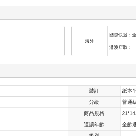
在我臉上打轉。
天是湯教授的退休歡送會，我多敬了他幾杯……你站在這兒多久了？
國際快遞：
。
海外
廚房拿了餐具回到客廳。
港澳店取：
開口。
也不知道他究竟在忙什麼。然而自從得知我和筱婷分手後，他卻每天
。」
了？」
」
裝訂
紙本
問？」
我以為她至少會跟你說一聲。」
分級
普通
聽到我突然發出笑聲，一雙眼睛疑惑地看了過來，「幹麼？」
日禮物，發現我被戴綠帽後，她驚慌失措地改送了件衣服給我。」
商品規格
21*14
我廢話少說，快吃宵夜。
適讀年齡
全齡
變了。」
級別