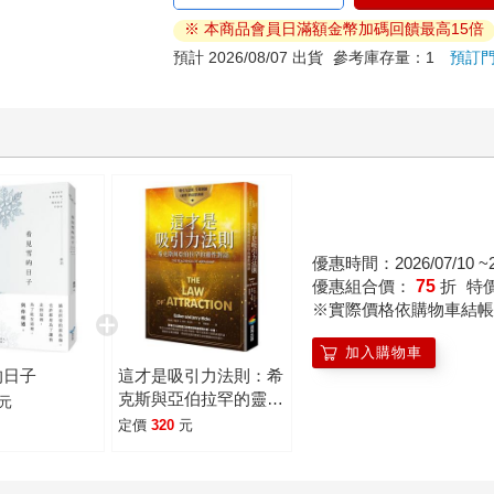
※ 本商品會員日滿額金幣加碼回饋最高15倍
預計 2026/08/07 出貨
參考庫存量：1
預訂
優惠時間：2026/07/10 ~20
優惠組合價：
75
折
特
※實際價格依購物車結帳
加入購物車
的日子
這才是吸引力法則：希
克斯與亞伯拉罕的靈性
元
對話
定價
320
元