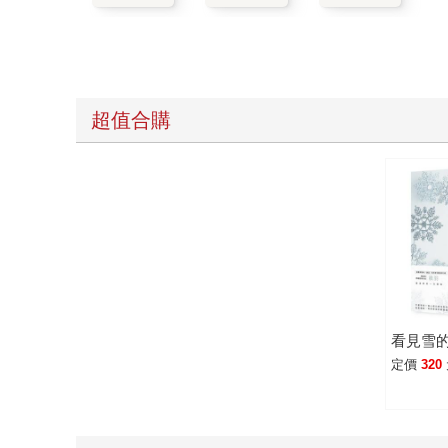
超值合購
看見雪
定價
320