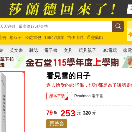
圭吾
楊双子
公益書包
16647續集
吉伊卡哇
通靈藥師
路邊攤新作
馬斯克
玩具總動員5
超慢跑
館
英文書
雜誌
電子書
文具
玩具親子
3C電玩
家
看見雪的日子
過去所受的那些傷，也許都是為了讓我走
紙本平裝
Readmoo 電子書
253
79
折
元
320
元
買整套