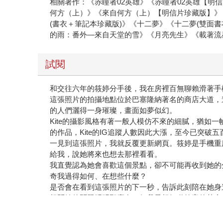
相關著作：《赤瞳者02英雄》《赤瞳者02英雄【明
何方（上）》《來自何方（上）【明信片珍藏版】》
(書衣＋筆記本珍藏版)》《十二夢》《十二夢(雙面
的雨：番外—來自天堂的雪》《月亮先生》《載著流
試閱
和交往六年的筱婷分手後，我在房裡百無聊賴滑著手機
這張照片的拍攝地點位於巴塞隆納著名的商店大道，
的人們灑得一身璀璨，畫面如夢似幻。
Kite的攝影風格有著一般人模仿不來的細膩，猶如
的作品，Kite的IG追蹤人數因此大漲，至今已突破
一見到這張照片，我就反覆更新網頁。筱婷是手機重度
給我，說她將來也想去那裡看看。
我直覺認為她會喜歡這個景點，卻不可能再收到她的
奇我過得如何、在想些什麼？
是否會在看到這張照片的下一秒，告訴此刻陪在她身
想問她的問題明明那麼多，但我最想知道答案的其實
我給不了妳的，妳是否終於擁有了那麼一點？