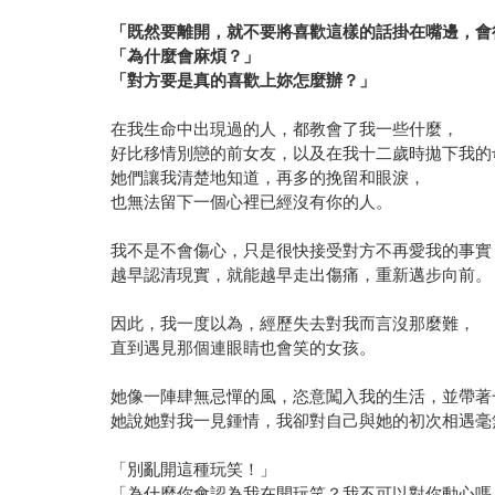
「既然要離開，就不要將喜歡這樣的話掛在嘴邊，會
「為什麼會麻煩？」
「對方要是真的喜歡上妳怎麼辦？」
在我生命中出現過的人，都教會了我一些什麼，
好比移情別戀的前女友，以及在我十二歲時拋下我的
她們讓我清楚地知道，再多的挽留和眼淚，
也無法留下一個心裡已經沒有你的人。
我不是不會傷心，只是很快接受對方不再愛我的事實
越早認清現實，就能越早走出傷痛，重新邁步向前。
因此，我一度以為，經歷失去對我而言沒那麼難，
直到遇見那個連眼睛也會笑的女孩。
她像一陣肆無忌憚的風，恣意闖入我的生活，並帶著
她說她對我一見鍾情，我卻對自己與她的初次相遇毫
「別亂開這種玩笑！」
「為什麼你會認為我在開玩笑？我不可以對你動心嗎