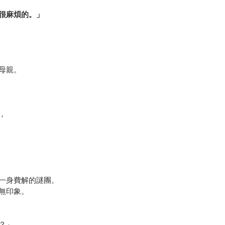
很麻煩的。」
母親。
，
一身費解的謎團。
無印象。
？」