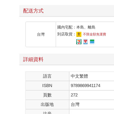
＊
配送方式
「柯諺文，你喝酒了？」
深夜十一點，偉杰拎著宵夜站在我家樓下門口，目光
「喝了一點。」我摸了摸因酒精而發燙的臉頰，「今
國內宅配：本島、離島
「剛剛才到，開門吧。」他簡略答道，似是懶得多說
到店取貨：
台灣
不限金額免運費
進屋後，我隨手把外套放在沙發上，看著偉杰逕自從
「你怎麼天天跑來？我不是說我沒事嗎？」我忍不住
平常偉杰總是國內外四處跑，要見到他並不容易，我
「想來就來了，不歡迎的話，今後就把我擋在門外吧
詳細資料
「鬧什麼彆扭啊？」我微微牽動嘴角，「你見過筱婷
「沒有。」他答得乾脆。
「你們沒聯絡嗎？」我有些意外，「難道是顧慮我？
語言
中文繁體
「你明知我和她不是常見面聯絡的關係，怎麼還這麼
「我當然知道，但這次不一樣……」我抿了抿嘴，「
ISBN
9789869941174
「說什麼？抱歉讓你的好朋友戴綠帽？」偉杰說完，
「之前筱婷的同事曾經想送一頂綠色軍帽作為我的生
頁數
272
憶起當時的情景，我忍俊不禁，偉杰卻沒跟著笑，要
出版地
台灣
這天他買了滷味，選的料都是我愛吃的。
我吃到一半叮囑他：「別因為我讓你跟筱婷的友誼生
注音