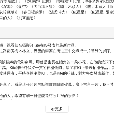
信片珍藏版】》《赤瞳者01記憶》《赤瞳者01記憶【博客來獨家限
《深海》《藍空》《黑白猜不猜》《噓，木頭人》《噓，木頭人【限
書衣珍藏版)》《春日裡的陽》《溫柔時光》《紙星星》《紙星星_限
星的人》《別來無恙》
，觀看知名攝影師Kite在IG發表的最新作品。
道路兩旁樹木林立，茂密的樹葉在街道空中交織成一片碧綠的屏障。
一幀幀精緻的電影劇照。即使是生長在牆角的一朵小花，在他的鏡頭下也
五百萬。Kite卻始終保持一貫的神祕低調，除了在IG上發表拍攝作
使用者，平時喜歡瀏覽IG，也是Kite的粉絲，對方每次發表新作
分享了。看著這張照片的點讚數轉瞬間破萬，底下留言一片，我不禁
邊的人，希望有朝一日也能造訪照片裡的景點？
只有一個。
看更多