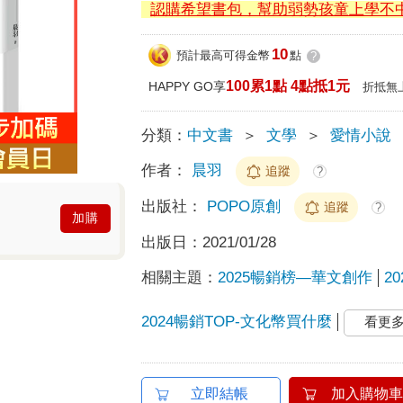
認購希望書包，幫助弱勢孩童上學不
10
預計最高可得金幣
點
?
100累1點 4點抵1元
HAPPY GO享
折抵無
分類：
中文書
＞
文學
＞
愛情小說
作者：
晨羽
追蹤
?
出版社：
POPO原創
追蹤
?
加購
出版日：
2021/01/28
相關主題：
2025暢銷榜—華文創作
2
2024暢銷TOP-文化幣買什麼
看更
立即結帳
加入購物車