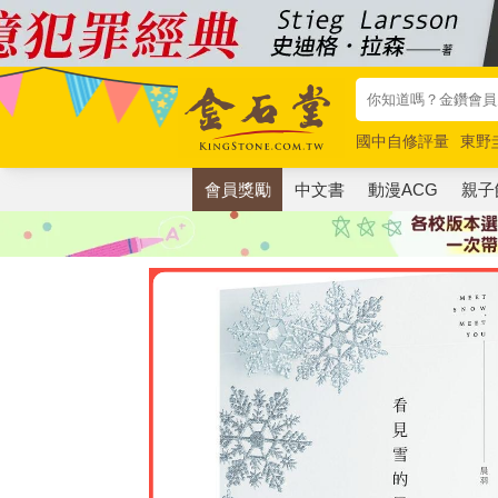
國中自修評量
東野
唯紅花綻放
奧德賽
會員獎勵
中文書
動漫ACG
親子