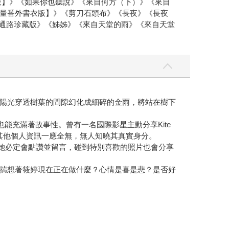
量版】》《如果你也聽說》《來自何方（下）》《來自
量番外書衣版】》《剪刀石頭布》《長夜》《長夜
定通路珍藏版》《姊姊》《來自天堂的雨》《來自天堂
陽光穿透樹葉的間隙幻化成細碎的金雨，將站在樹下
能充滿著故事性。曾有一名國際影星主動分享Kite
品，其他個人資訊一應全無，無人知曉其真實身分。
，她必定會點讚並留言，碰到特別喜歡的照片也會分享
揣想著筱婷現在正在做什麼？心情是喜是悲？是否好