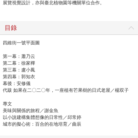
展覽視覺設計，亦與臺北植物園等機關單位合作。
目錄
四維街一號平面圖
第一幕：蕭乃云
第二幕：徐家樺
第三幕：盧小鳳
第四幕：郭知衣
幕後：安修儀
代跋 如果在二〇二〇年，一座植有芒果樹的日式老屋／楊双子
專文
美味與關係的旅程／謝金魚
以小說建構集體想像的日常性／邱常婷
城市的擬心術：百合的在地培育／曲辰