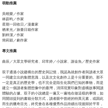
萌動推薦
吳曉樂／作家
林蔚昀／作家
星期一回收日／漫畫家
栖來光／旅臺日籍作家
劉梓潔／作家
簡莉穎／劇作家
專文推薦
曲辰／大眾文學研究者、邱常婷／小說家、謝金魚／歷史作家
双子通過小說建構出的歷史與記憶，我認為就創作者與讀者大眾
一同建立出的集體意識，以及次文化創作上是十分重要的。那不
一定是真正的歷史學，也不完全是陌生化我們已知的事物，而是
建立一個讀者集體想像中的臺灣，消弭現實印象對虛構故事閱讀
體驗的占據。双子的小說總是一遍又一遍地在做這樣的事情，如
同開頭提到的書籍分類方式，讀者眼中曾經的特異元素，或因此
而生的獵奇目光，終究會在各種優秀作品持續出現後歸於平常，