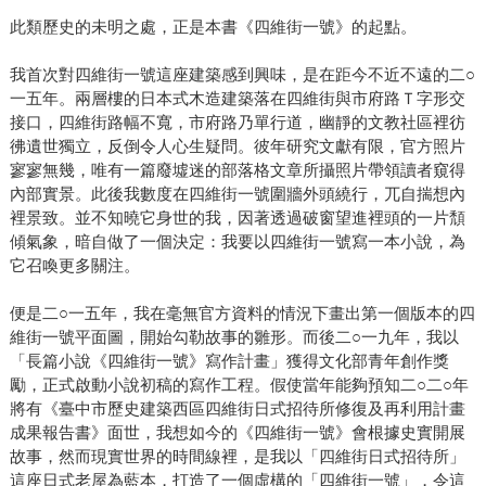
此類歷史的未明之處，正是本書《四維街一號》的起點。
我首次對四維街一號這座建築感到興味，是在距今不近不遠的二○
一五年。兩層樓的日本式木造建築落在四維街與市府路Ｔ字形交
接口，四維街路幅不寬，市府路乃單行道，幽靜的文教社區裡彷
彿遺世獨立，反倒令人心生疑問。彼年研究文獻有限，官方照片
寥寥無幾，唯有一篇廢墟迷的部落格文章所攝照片帶領讀者窺得
內部實景。此後我數度在四維街一號圍牆外頭繞行，兀自揣想內
裡景致。並不知曉它身世的我，因著透過破窗望進裡頭的一片頹
傾氣象，暗自做了一個決定：我要以四維街一號寫一本小說，為
它召喚更多關注。
便是二○一五年，我在毫無官方資料的情況下畫出第一個版本的四
維街一號平面圖，開始勾勒故事的雛形。而後二○一九年，我以
「長篇小說《四維街一號》寫作計畫」獲得文化部青年創作獎
勵，正式啟動小說初稿的寫作工程。假使當年能夠預知二○二○年
將有《臺中市歷史建築西區四維街日式招待所修復及再利用計畫
成果報告書》面世，我想如今的《四維街一號》會根據史實開展
故事，然而現實世界的時間線裡，是我以「四維街日式招待所」
這座日式老屋為藍本，打造了一個虛構的「四維街一號」，令這