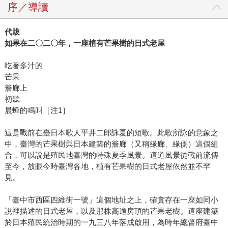
序／導讀
代跋
如果在二〇二〇年，一座植有芒果樹的日式老屋
吃著多汁的
芒果
簷廊上
初聽
晨蟬的鳴叫［注1］
這是戰前在臺日本歌人平井二郎詠夏的短歌。此歌所詠的意象之
中，臺灣的芒果樹與日本建築的簷廊（又稱緣廊、緣側）這個組
合，可以說是殖民地臺灣的特殊夏季風景。這道風景從戰前流傳
至今，放眼今時臺灣各地，植有芒果樹的日式老屋依然並不罕
見。
「臺中市西區四維街一號」這個地址之上，確實存在一座如同小
說裡描述的日式老屋，以及那株高逾房頂的芒果老樹。這座建築
於日本殖民統治時期的一九三八年落成啟用，為時年總督府臺中