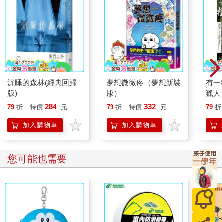
住進四維街一號啊！」（未完）
1 緣廊，又稱緣側、簷廊，日本傳統建築裡的長廊，通常位在可
以看見庭院的一側，是為室內與戶外的過渡空間。
2 障子門，又稱障子，以木頭、竹子材質為骨架構成門框並糊上
透光和紙的平行推拉門，臺灣常見稱呼為「和室門」、「和室拉
門」、「紙拉門」，日式傳統住宅用以區隔空間。
3 沓脫石，作為階梯之用的石材，用於轉換日式傳統住宅的室內
沉睡的森林(經典回歸
夢想微微疼（夢想新裝
有一
空間與戶外空間，如庭院、土間等處。
版)
版）
獵人
4 勝手口，廚房的出入口，可以視作日式傳統住宅的後門。
限定
284
332
79
折
特價
元
79
折
特價
元
79
折
繪珍
戀花
加入購物車
加入購物車
您可能也需要