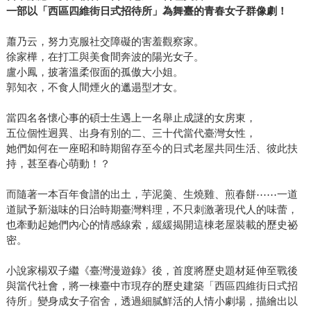
一部以「西區四維街日式招待所」為舞臺的青春女子群像劇！
蕭乃云，努力克服社交障礙的害羞觀察家。
徐家樺，在打工與美食間奔波的陽光女子。
盧小鳳，披著溫柔假面的孤傲大小姐。
郭知衣，不食人間煙火的邋遢型才女。
當四名各懷心事的碩士生遇上一名舉止成謎的女房東，
五位個性迥異、出身有別的二、三十代當代臺灣女性，
她們如何在一座昭和時期留存至今的日式老屋共同生活、彼此扶
持，甚至春心萌動！？
而隨著一本百年食譜的出土，芋泥羹、生燒雞、煎春餅⋯⋯一道
道賦予新滋味的日治時期臺灣料理，不只刺激著現代人的味蕾，
也牽動起她們內心的情感線索，緩緩揭開這棟老屋裝載的歷史祕
密。
小說家楊双子繼《臺灣漫遊錄》後，首度將歷史題材延伸至戰後
與當代社會，將一棟臺中市現存的歷史建築「西區四維街日式招
待所」變身成女子宿舍，透過細膩鮮活的人情小劇場，描繪出以