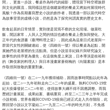
間」。更進一步說，餐桌作為時代的縮影，體現當下時空裡族群
與文化的匯流，我同樣設想這個建築裡的餐桌又將如何展現時代
風貌？作為長期書寫歷史小說的創作者，我透過一部以當代時空
為故事背景的虛構小說，仍然是為了探究何謂真實的歷史文本。
飲食起居的日常情景，實則便是習焉不察的文化現場。做菜吃
飯，閒話家常，人與人之間的情誼也總在餐桌上疊加與變化。大
正年代的食譜書《臺灣料理之栞》，因此成為這座日式老屋與一
群當代女性的關鍵連結，使《四維街一號》得以餐桌為起點，開
展她們在老屋裡的生活點滴。但是小說並非紀錄片與研究論文，
故事性的排序更為優先，在這個角度上來說，日本導演是枝裕和
的《舞伎家的料理人》與日本漫畫家蒼樹梅的《向陽素描》是本
作取徑與致敬的重要對象。
《四維街一號》在二○一九年獲得補助，因而故事時間點以此年為
起始，從二○一九年初秋走向二○二○年的盛夏。孰料COVID-19世
紀大疫爆發於二○二○年初，使得故事大綱不得不因應調整。而我
歷經計畫展延、成果結案、書稿重寫，終至二○二三年上半年完成
小說初稿，世界各國與COVID-19疫病已經正式走入共存階段，此
際回望小說以文字凝結二○一九至二○二○年的時光片刻，不免感