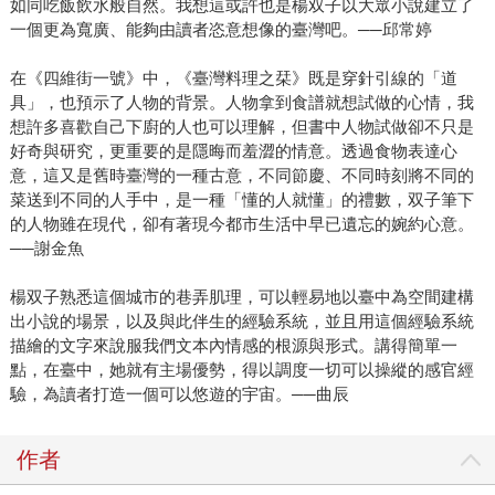
如同吃飯飲水般自然。我想這或許也是楊双子以大眾小說建立了
一個更為寬廣、能夠由讀者恣意想像的臺灣吧。──邱常婷
在《四維街一號》中，《臺灣料理之栞》既是穿針引線的「道
具」，也預示了人物的背景。人物拿到食譜就想試做的心情，我
想許多喜歡自己下廚的人也可以理解，但書中人物試做卻不只是
好奇與研究，更重要的是隱晦而羞澀的情意。透過食物表達心
意，這又是舊時臺灣的一種古意，不同節慶、不同時刻將不同的
菜送到不同的人手中，是一種「懂的人就懂」的禮數，双子筆下
的人物雖在現代，卻有著現今都市生活中早已遺忘的婉約心意。
──謝金魚
楊双子熟悉這個城市的巷弄肌理，可以輕易地以臺中為空間建構
出小說的場景，以及與此伴生的經驗系統，並且用這個經驗系統
描繪的文字來說服我們文本內情感的根源與形式。講得簡單一
點，在臺中，她就有主場優勢，得以調度一切可以操縱的感官經
驗，為讀者打造一個可以悠遊的宇宙。──曲辰
作者