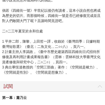
慨小說竟然意外成為時代的側記。
倘若《四維街一號》半世紀以後仍有讀者，這本小說自然也將成
為歷史的切片。而那個時候，四維街一號是否已經修復完成並且
對人們敞開大門了呢？且讓時間見證吧。
二○二三年夏至於永和住處
1 平井二郎，陳黎、上田哲一譯，收錄於《臺灣四季：日據時期
臺灣短歌選》（臺北：二魚文化，二○○八），頁六一。
2 計畫主持人李謁政，《臺中市歷史建築西區四維街日式招待所
修復及再利用計畫成果報告書》（雲林：雲林科技大學臺灣文化
資產修復與研究中心，二○二○），頁四一。
3 典出畢恆達教授的「空間三部曲」著作：《空間就是權力》、
《空間就是性別》、《空間就是想像力》。
試閱
第一幕：蕭乃云