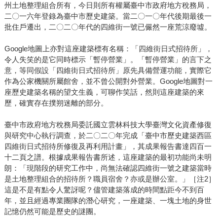
州土地整理組合所有，今日則所有權屬臺中市政府地方稅務局，
二〇一六年登錄為臺中市歷史建築。當二〇一〇年代後期最後一
批住戶遷出，二〇二〇年代的四維街一號已儼然一座荒涼廢墟。
Google地圖上亦對這座建築標有名稱：「四維街日式招待所」，
令人失笑的是它同時標示「暫停營業」。「暫停營業」的言下之
意，等同假設「四維街日式招待所」原先具備營運功能，實際它
作為公家機關所屬館舍，並不曾公開對外營業。Google地圖對一
座歷史建築名稱的望文生義，可聊作笑話，然則這座建築的來
歷，確實存在撲朔迷離的部分。
臺中市政府地方稅務局委託國立雲林科技大學臺灣文化資產修復
與研究中心執行調查，於二〇二〇年完成「臺中市歷史建築西區
四維街日式招待所修復及再利用計畫」，其成果報告書達四百一
十二頁之譜。根據成果報告書所述，這座建築的最初功能尚未明
朗：「現階段的研究工作中，尚無法確認四維街一號之建築當時
是土地整理組合的招待所？職員宿舍？亦或是辦公室。」［注2］
這是不是有點令人驚訝呢？儘管建築落成的時間點距今不到百
年，並且經過專業團隊的潛心研究，一座建築、一塊土地的身世
記憶仍然可能是歷史的謎團。