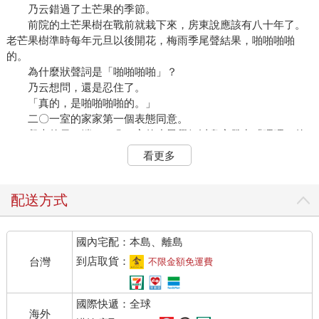
乃云錯過了土芒果的季節。
前院的土芒果樹在戰前就栽下來，房東說應該有八十年了。
老芒果樹準時每年元旦以後開花，梅雨季尾聲結果，啪啪啪啪
的。
為什麼狀聲詞是「啪啪啪啪」？
乃云想問，還是忍住了。
「真的，是啪啪啪啪的。」
二〇一室的家家第一個表態同意。
餐桌的另一端，一〇二室的小鳳學姐以鼻音發出「嗯嗯」的
聲音。
看更多
「是呀，是啪啪啪啪的。」
家家又接著小鳳學姐的話尾說：「整個七月天天都在吃芒
果，指甲縫都是黃的，沒乾淨過耶！唉，要是土芒果的產季再長
配送方式
一點就好了。」
家家抱怨黃指甲，卻希望產季更長，這是什麼道理？乃云接
國內宅配：本島、離島
不上話，手指捏著叉子，頂端那塊玉里紅豆羊羹也找不到時機放
進嘴裡。
到店取貨：
台灣
不限金額免運費
足足可以圍坐八個人的餐桌前面，房東坐在乃云斜對角，邊
說「好甜」邊把羊羹塞到嘴裡，乃云趕快跟上動作。
國際快遞：全球
羊羹入口甜蜜，乃云索性佯裝咀嚼不好開口說話。
海外