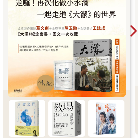
知衣學姐按了一下太陽穴。
「可以幫我沖杯咖啡嗎？」
「等一下送去你房間。」
「好。」
知衣學姐走出廚房。
飄浮的腳步聲又在外頭走廊停住。
「小鳳，我有道謝嗎？」
「沒有。」
「那，謝謝。」
走廊上響動的腳步聲又慢又輕，逐漸遠去。
小鳳學姐側耳聆聽，餐桌上就沒人說話。腳步聲折過一個緣
廊轉角停住，木頭紗門的老彈簧咿呀一聲，接著是障子門［注2］
在軌道上拉開、再拉回的細小聲音，合併木頭紗門咿呀地彈回，
輕輕碰在障子門框上喀地一聲。
小鳳學姐微微一笑，起身越過隔間，踩沓脫石［注3］下去套
了夾腳木屐。
那裡是不典型的「土間」，水泥鋪成地面，整棟屋子唯一可
以開火的廚房就在那裡。日式建築都是木構，只有土間接地。避
免爐灶起火，傳統廚房通常都是土間，但當代愈來愈少見了。乃
云留意過設計，原本的土間已經填平成為餐廳空間的一部分，如