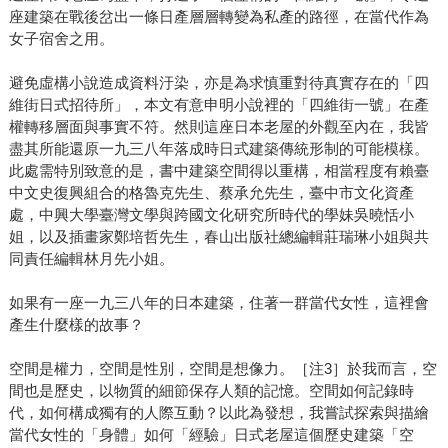
座建築在戰後岔出一條日產層層轉變為私產的路徑，在當代作為
女子宿舍之用。
避免虛構小說造成資料汙染，亦是為求慎重對待真實存在的「四
維街日式招待所」，本文有意申明小說裡的「四維街一號」在產
權轉移層面與事實不符。然則這座日本老屋的外觀至內在，我皆
盡其所能還原一九三八年落成時日式建築傳統形制的可能模樣。
此處需特別致意的是，書中建築空間得以重構，相當程度有賴臺
中文史復興組合的格魯克先生、蔡承允先生，臺中市文化資產
處，中興大學臺灣文學與跨國文化研究所時代的學妹吳曉恬小
姐，以及插畫家鄭培哲先生，春山出版社總編輯莊瑞琳小姐與共
同責任編輯林月先小姐。
如果有一座一九三八年的日本建築，住著一群當代女性，這裡會
產生什麼樣的故事？
空間是權力，空間是性別，空間是想像力。［注3］於我而言，空
間也是歷史，以物質的細節保存人類的記憶。空間如何記錄時
代，如何構成獨有的人際互動？以此為發想，我嘗試探索與描繪
當代女性的「身體」如何「經驗」日式老屋這個歷史建築「空