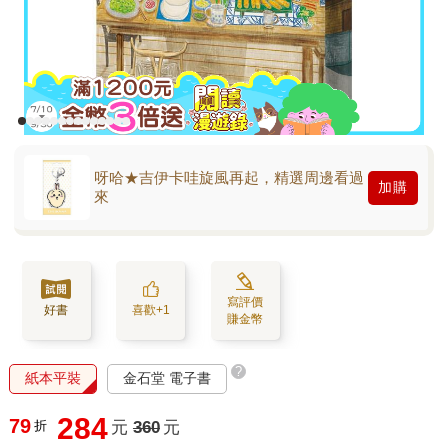
呀哈★吉伊卡哇旋風再起，精選周邊看過
加購
來
寫評價
好書
喜歡+1
賺金幣
?
紙本平裝
金石堂 電子書
284
79
折
元
360
元