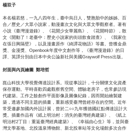
楊双子
本名楊若慈，一九八四年生，臺中烏日人，雙胞胎中的姊姊。百
合／歷史／大眾小說家，動漫畫次文化與大眾文學觀察者。著有
小說《臺灣漫遊錄》、《花開少女華麗島》、《花開時節》，散
文《開動了！老臺中：歷史小說家的街頭飲食踏查》、《我家住
在張日興隔壁》，以及漫畫原作《綺譚花物語》等書。曾獲金鼎
獎、金漫獎、Openbook年度中文創作等，《臺灣漫遊錄》的日
譯、英譯分別由日本中央公論新社與美國Graywolf Press出版。
封面與內頁繪圖 鄭培哲
崑山科技大學視覺傳達設計系。現從事設計，十分關懷文化資產
保存運動。平時喜歡四處觀察舊空間、體驗老房子，也常參訪現
代建築。工作之餘創作平面影像及圖像紀錄，因而開始繪製建
築，透過不同主題的插畫，重新感受臺灣曾經存在的空間。近年
常受邀參加國內外設計展，曾於二○○九年獲德國紅點傳達設計大
獎。插畫作品有《紙上明治村：消失的臺灣經典建築》、《紙上
明治村2丁目：重返臺灣經典建築》、《幸福由心生》等，並與臺
灣文學基地、北投溫泉博物館、新北投車站等文化場館多次合作