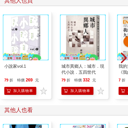
其他人也買
逃離餐廳踩上緣廊，每一步都讓老屋子的木頭地板嘰嘰作
響。
一路響上樓梯，再到二樓。
「乃云──」
房東提高音量的呼喚，不必特別費勁就穿透樓板。
「二樓你那邊的廁所有點狀況，這幾天要上廁所就到一樓來
喔──」
乃云大為窘迫，倉皇趴到二樓緣廊的矮欄杆上回應說「我知
道了」。
「你說什麼──」餐廳裡房東的聲音。
小說家vol.1
城市異鄉人：城市．現
我的
「她說她知道了──」樓下房間知衣學姐的聲音。
代小說．五四世代
《我
乃云感覺更窘迫，匆匆喊了一句「謝謝」，轉身直衝自己的
人格
269
332
二〇二室。
79
折
特價
元
79
折
特價
元
7
折
版＋
門沒鎖，在這裡也沒必要鎖。一進去，乃云就腿軟坐倒在榻
個基
加入購物車
加入購物車
榻米上。
「我要咖啡──我剛才有說嗎──」知衣學姐清澈的聲音。
「小鳳姐正在煮水囉！」家家嘹亮無比的聲音。
其他人也看
啊啊啊啊啊啊啊⋯⋯
乃云的內心發出哀嚎。
這一串狀聲詞，如果轉化為明確的文字，會是「我為什麼會