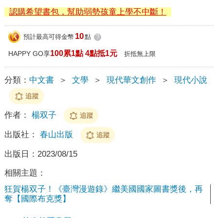
認購希望書包，幫助弱勢孩童上學不中斷！
10
預計最高可得金幣
點
?
100累1點 4點抵1元
HAPPY GO享
折抵無上限
分類：
中文書
＞
文學
＞
現代華文創作
＞
現代小說
追蹤
作者：
楊双子
追蹤
出版社：
春山出版
追蹤
出版日：
2023/08/15
相關主題：
狂賀楊双子！《臺灣漫遊錄》繼美國國家圖書獎後，再
奪【國際布克獎】