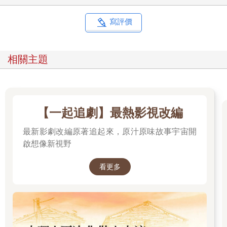
乃云揮拍落空，話題之球在她的句點裡掉落在地。
空氣安靜了一下。
寫評價
「那一盤羊羹，是要送去給知衣姐的嗎？」家家開球，說：
「知衣姐忙著工作沒空吃吧，我可以幫忙解決喔！」
小鳳學姐接球，「這個不用你代勞了。」
相關主題
「不不不，一點都沒有『勞』──」
家家的話語中斷在緣廊［注1］傳來的虛弱腳步聲。
那是纖瘦的人的雙腳行走於木頭地板，從底下發出小小的迴
響。
是一〇一室的知衣學姐。
【一起追劇】最熱影視改編
腳步聲踏進餐廳，知衣學姐的眼睛沒對上乃云。
最新影劇改編原著追起來，原汁原味故事宇宙開
不，應該說，沒對上小鳳學姐以外的任何人。
「腦子快燒乾了，我想吃點甜的。」
啟想像新視野
「烏龍茶口味的減糖羊羹。要嗎？」
「要。」
看更多
「是乃云帶回來的伴手禮。」
「謝謝。」
知衣學姐還是沒看人。端起羊羹走出去三步，再走回來。
「謝謝乃云，我剛才有道謝嗎？」
小鳳學姐笑起來說：「有。你太累了。」