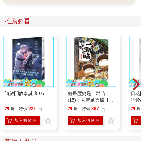
今的土間是另外加蓋出來的，所以也沒有傳統建築裡應該存在的
勝手口［注4］。
「我要泡咖啡，有人要喝嗎？」
推薦必看
家家立刻舉手，「我我我，我要喝熱拿鐵，我可以幫忙打奶
泡。」
「我在戒咖啡。」房東說著，把嘴巴湊在小杯子的杯緣，吸
了半口酒。
乃云慢半拍，溫吞地把「我也要」三個字含在嘴裡滾了一
遍，不過似乎沒人聽見。
廚房裡的小鳳學姐主動追問：「乃云喝嗎？」
乃云反而羞赧得臉頰發燙，連忙站起來說不用麻煩了。
「我，我要回房間了。」
「小鳳姐的咖啡很好喝，那你下次喝吧！」家家說。
「慷他人之慨。」房東笑說。
請解開故事謎底 05
如果歷史是一群喵
日花
家家只是笑嘻嘻的，眼睛看著乃云。
(15)：大清風雲篇【萌
詞彙
「你羊羹不吃了的話，我要接收喔！」
貓漫畫學歷史】
221
387
79
折
特價
元
79
折
特價
元
79
折
乃云均分到的四塊裡面只吃了一塊，手忙腳亂地把盤子挪到
家家面前。
加入購物車
加入購物車
「家家，不要嚇人家。」小鳳學姐說。
「我哪有啊！」家家說。
乃云拉開嘴角對兩邊都笑一笑。