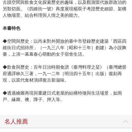
古蹟空間與飲食文化探索歷史的趣味，以及觀測當代族群政治的
另類切面。《四維街一號》再度展現楊双子考證歷史細節、架構
人物場景、結合料理與人情之美的能力。
本書特色
◆空間與歷史：以尚未對外開放的臺中市登錄歷史建築「西區四
維街日式招待所」（一九三八年［昭和十三年］創建）為小說舞
臺，上演一幕幕春心萌動的女子宿舍生活。
◆飲食與歷史：百年日治時期食譜《臺灣料理之栞》（臺灣總督
府通譯林久三著，一九一二年［明治四十五年］出版）復刻再
現，以當代食材演繹復古新滋味。
◆透過繪圖再現與重建日式老屋的結構特徵與生活場景，如雨
戶、緣廊、襖、障子、押入等。
名人推薦