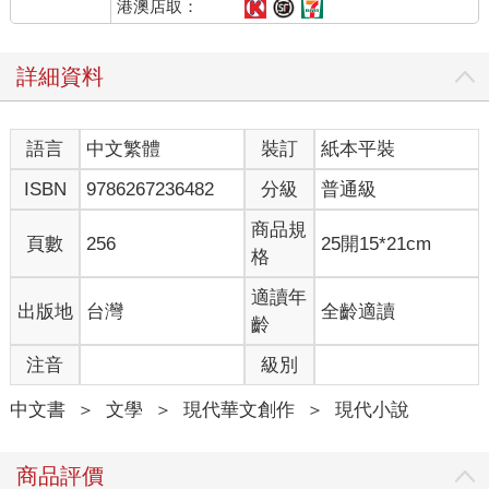
小鳳學姐與家家對話像打乒乓球似的，有人揮拍開球，就有
港澳店取：
人打回去。
「芒果六月就成熟了，知衣嫌麻煩不肯動手吃，我那時煮過
詳細資料
兩次芒果醬。其實也不錯，土芒果有酸有甜，比愛文、金煌適合
做果醬。那陣子知衣的宵夜都是芒果醬配優格。」
「啊！中華路夜市的龍川冰果室，抹吐司的特製果醬好像有
語言
中文繁體
裝訂
紙本平裝
芒果味。」
「龍川的果醬配方我不確定，但那時我和知衣的早餐就吃芒
ISBN
9786267236482
分級
普通級
果醬烤吐司。」
「喔喔喔喔，好好喔！但怎麼我七月沒吃到芒果醬？」
商品規
頁數
256
25開15*21cm
房東「噗」地笑噴。
格
「你生吃都不夠，還想煮果醬。」
家家仰頭哈哈地笑，對房東的吐槽毫不介懷。
適讀年
出版地
台灣
全齡適讀
乃云這才發現小鳳學姐的視線對上來了。
齡
「乃云還沒機會吃到我們這裡的土芒果呢。」
注音
級別
「啊⋯⋯嗯，好、好可惜。」
小鳳學姐友善地拍來話題之球，乃云在這關頭卻結巴。
中文書
＞
文學
＞
現代華文創作
＞
現代小說
小鳳學姐笑咪咪的，再餵一球過來，「也不是壞事，老欉土
芒果每年六月都結果，今年錯過，才可以期待明年嘛。乃云喜歡
土芒果嗎？」
商品評價
「啊，嗯，喜歡。」