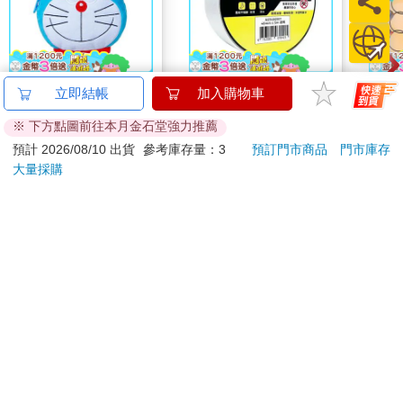
哆啦A夢大臉娃娃
北極熊室內防滑膠帶
【T
立即結帳
加入購物車
Supercard拉繩造型悠
48mm×5M透明
彈力
※ 下方點圖前往本月金石堂強力推薦
遊卡【受託代銷】
499
308
特價
元
88
折
特價
元
51
折
預計 2026/08/10 出貨
參考庫存量：3
預訂門市商品
門市庫存
大量採購
加入購物車
加入購物車
您可能會喜歡