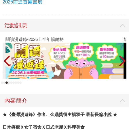
2025前進首爾書展
活動訊息
閱讀漫遊錄-2026上半年暢銷榜
飢
內容簡介
★
《臺灣漫遊錄》作者、金鼎獎得主楊双子 最新長篇小說 ★
日常療癒Ｘ女子宿舍Ｘ日式老屋Ｘ料理美食