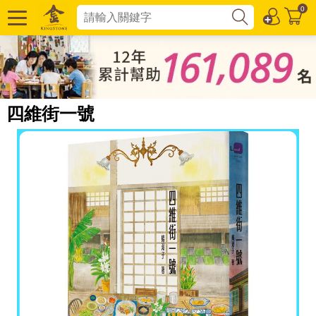
0
四維街一號