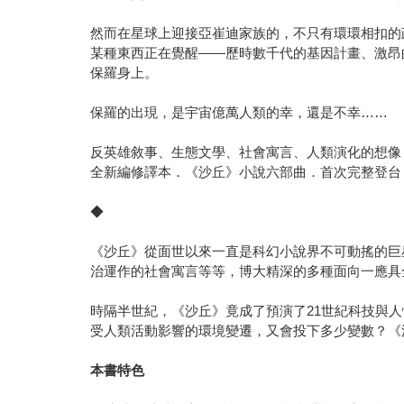
然而在星球上迎接亞崔迪家族的，不只有環環相扣的
某種東西正在覺醒——歷時數千代的基因計畫、激昂
保羅身上。
保羅的出現，是宇宙億萬人類的幸，還是不幸……
反英雄敘事、生態文學、社會寓言、人類演化的想像
全新編修譯本．《沙丘》小說六部曲．首次完整登台
◆
《沙丘》從面世以來一直是科幻小說界不可動搖的巨
治運作的社會寓言等等，博大精深的多種面向一應具
時隔半世紀，《沙丘》竟成了預演了21世紀科技與
受人類活動影響的環境變遷，又會投下多少變數？《
本書特色