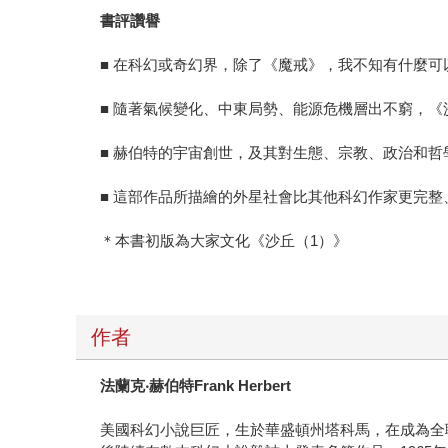
書評讚譽
■ 在科幻或奇幻界，除了《魔戒》，我不知有什麼可
■ 隨著氣候變化、中東局勢、能源危機層出不窮，
■ 赫伯特的宇宙創世，及其對生態、宗教、政治和
■ 這部作品所描繪的外星社會比其他科幻作家更完
＊本書初版為大家文化《沙丘（1）》
作者
法蘭克‧赫伯特Frank Herbert
美國科幻小說巨匠，生於華盛頓州塔科馬，在成為全