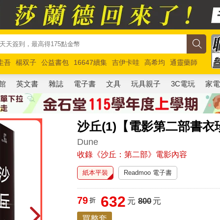
圭吾
楊双子
公益書包
16647續集
吉伊卡哇
高希均
通靈藥師
路邊攤新作
馬斯克
玩具總動員5
超慢跑
館
英文書
雜誌
電子書
文具
玩具親子
3C電玩
家
沙丘(1)【電影第二部書衣
Dune
收錄《沙丘：第二部》電影內容
紙本平裝
Readmoo 電子書
632
79
折
元
800
元
買整套