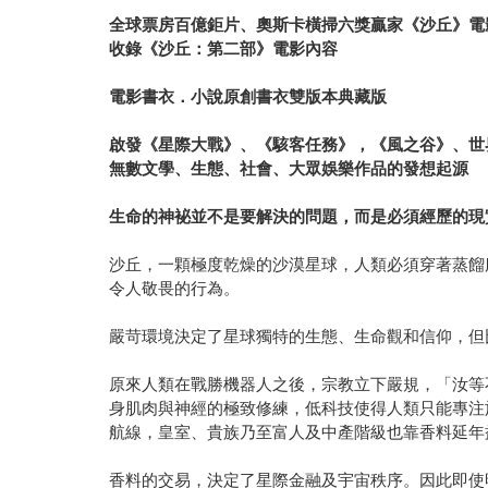
全球票房百億鉅片、奧斯卡橫掃六獎贏家《沙丘》電
收錄《沙丘：第二部》電影內容
電影書衣．小說原創書衣雙版本典藏版
啟發《星際大戰》、《駭客任務》，《風之谷》、世
無數文學、生態、社會、大眾娛樂作品的發想起源
生命的神袐並不是要解決的問題，而是必須經歷的現
沙丘，一顆極度乾燥的沙漠星球，人類必須穿著蒸餾
令人敬畏的行為。
嚴苛環境決定了星球獨特的生態、生命觀和信仰，但
原來人類在戰勝機器人之後，宗教立下嚴規，「汝等
身肌肉與神經的極致修練，低科技使得人類只能專注
航線，皇室、貴族乃至富人及中產階級也靠香料延年
香料的交易，決定了星際金融及宇宙秩序。因此即使