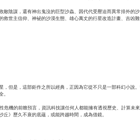
政敵陰謀，還有神出鬼沒的巨型沙蟲、因代代受壓迫而異常排外的沙
的救世主信仰、神袐的沙漠生態、雄心萬丈的行星改造計畫、吉凶難
星，但是，這部鉅作之所以經典，正因為它從不只是一部科幻小說。
全。
人性危機的前瞻預言，資訊科技讓任何人都能擁有透視歷史、計算未
沙丘》歷久不衰的底蘊，或能跨越時間，成為借鏡。