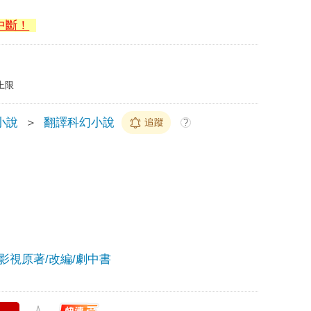
中斷！
上限
小說
＞
翻譯科幻小說
追蹤
?
影視原著/改編/劇中書