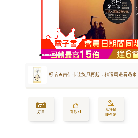
呀哈★吉伊卡哇旋風再起，精選周邊看過來
寫評價
好書
喜歡+1
賺金幣