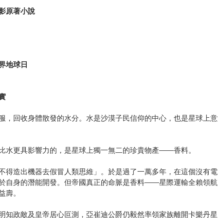
影原著小說
界地球日
實
服，回收身體散發的水分。水是沙漠子民信仰的中心，也是星球上意
比水更具影響力的，是星球上獨一無二的珍貴物產——香料。
不得造出機器去假冒人類思維」。於是過了一萬多年，在這個沒有電
於自身的潛能開發。但帝國真正的命脈是香料——星際運輸全賴領航
益壽。
明知政敵及皇帝居心叵測，亞崔迪公爵仍毅然率領家族離開卡樂丹星