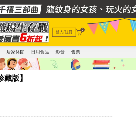
0
登入/註冊
電
居家休閒
日用食品
影音
售票
珍藏版】