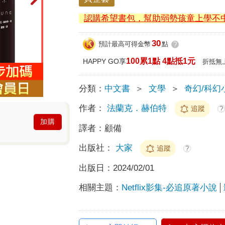
認購希望書包，幫助弱勢孩童上學不
30
預計最高可得金幣
點
?
100累1點 4點抵1元
HAPPY GO享
折抵無
分類：
中文書
＞
文學
＞
奇幻/科幻
作者：
法蘭克．赫伯特
追蹤
?
加購
譯者：
顧備
出版社：
大家
追蹤
?
出版日：
2024/02/01
相關主題：
Netflix影集-必追原著小說