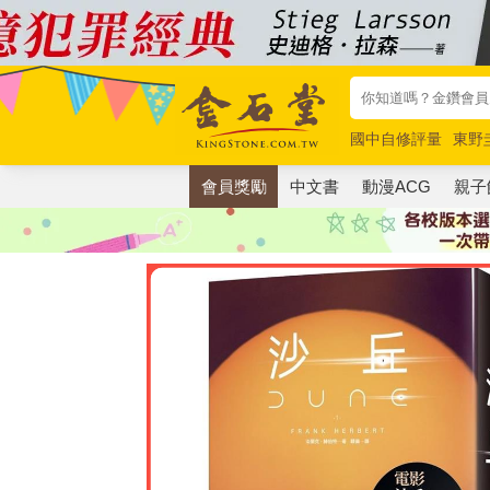
國中自修評量
東野
唯紅花綻放
奧德賽
會員獎勵
中文書
動漫ACG
親子