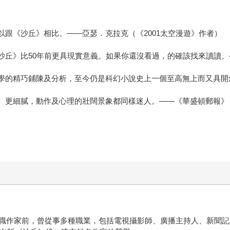
以跟《沙丘》相比。——亞瑟．克拉克（《2001太空漫遊》作者）
《沙丘》比50年前更具現實意義。如果你還沒看過，的確該找來讀讀
哲學的精巧鋪陳及分析，至今仍是科幻小說史上一個至高無上而又具
整、更細膩，動作及心理的壯闊景象都同樣迷人。——《華盛頓郵報》
職作家前，曾從事多種職業，包括電視攝影師、廣播主持人、新聞記者