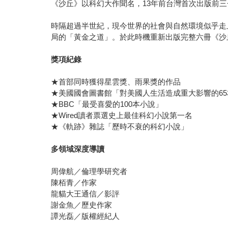
《沙丘》以科幻大作聞名，13年前台灣首次出版前
時隔超過半世紀，現今世界的社會與自然環境似乎走
局的「黃金之道」。於此時機重新出版完整六冊《沙
獎項紀錄
★首部同時獲得星雲獎、雨果獎的作品
★美國國會圖書館「對美國人生活造成重大影響的65
★BBC「最受喜愛的100本小說」
★Wired讀者票選史上最佳科幻小說第一名
★《軌跡》雜誌「歷時不衰的科幻小說」
多領域深度導讀
周偉航／倫理學研究者
陳栢青／作家
龍貓大王通信／影評
謝金魚／歷史作家
譚光磊／版權經紀人