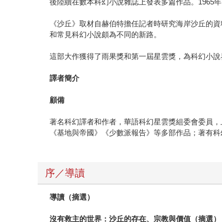
後陸續在數本科幻小說雜誌上發表多篇作品。1965
《沙丘》取材自赫伯特擔任記者時研究海岸沙丘的資
和常見科幻小說頗為不同的新路。
這部大作獲得了雨果獎和第一屆星雲獎，為科幻小說
譯者簡介
顧備
著名科幻譯者和作者，華語科幻星雲獎組委會委員，
《基地與帝國》《少數派報告》等多部作品；著有科
序／導讀
導讀（摘選）
沒有救主的世界：沙丘的存在、宗教與價值（摘選）