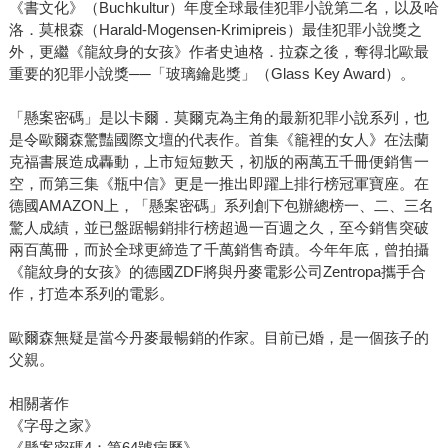
《書文化》（Buchkultur）年度全球最佳犯罪小說第二名，以及哈
洛．莫根森（Harald-Mogensen-Krimipreis）最佳犯罪小說獎之
外，更繼《龍紋身的女孩》作者史迪格．拉森之後，奪得北歐最
重要的犯罪小說獎──「玻璃鑰匙獎」（Glass Key Award）。
「懸案密碼」是以卡爾．莫爾克為主角的最新犯罪小說系列，也
是令歐爾森驚豔國際文壇的代表作。首集《籠裡的女人》在法蘭
克福書展造成轟動，上市短短數天，初版的兩萬五千冊便銷售一
空，而第三集《瓶中信》更是一推出即躍上排行榜冠軍寶座。在
德國AMAZON上，「懸案密碼」系列創下包辦總榜一、二、三名
驚人成績，並已盤踞暢銷排行榜超過一百週之久，至今銷售突破
兩百萬冊，而於全球更締造了千萬銷售奇蹟。今年年底，曾拍攝
《龍紋身的女孩》的德國ZDF將與丹麥電影公司Zentropa攜手合
作，打造本系列的電影。
歐爾森無疑是當今丹麥最暢銷的作家。目前已婚，是一個孩子的
父親。
相關著作
《字母之家》
《懸案密碼4：第64號病歷》