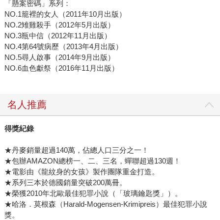
「懸案密碼」系列：
NO.1籠裡的女人（2011年10月出版）
NO.2雉雞殺手（2012年5月出版）
NO.3瓶中信（2012年11月出版）
NO.4第64號病歷（2013年4月出版）
NO.5尋人啟事（2014年9月出版）
NO.6血色獻祭（2016年11月出版）
名人推薦
得獎紀錄
★丹麥銷量超過140萬，佔總人口三分之一！
★包辦AMAZON總榜一、二、三名，蟬聯超過130週！
★電影由《龍紋身的女孩》製作團隊重金打造。
★系列三本於德國銷量突破200萬冊。
★榮獲2010年北歐最佳犯罪小說（「玻璃鑰匙獎」）。
★哈洛．莫根森（Harald-Mogensen-Krimipreis）最佳犯罪小說
獎。