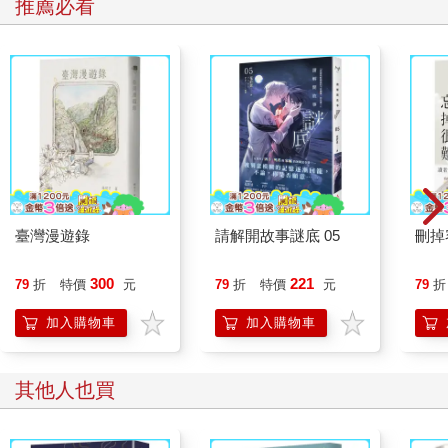
推薦必看
卡爾點點頭。由羅尼的弟弟接手處理，就會根據物品價值先行分
類：所有的垃圾丟一堆，其他好的裝在行李箱裡。
他眼前浮現羅尼妻子的身影，一個聽話順從的泰國女人，她其實
值得更好的際遇。若是羅尼的弟弟過去整理，她最後大概只能分
到一些穿舊的內衣褲吧。
「媽，羅尼結婚了，我不認為桑米可以毫無顧忌地拿走羅尼的東
西。」
「啊哈，你又不是不知道桑米。」她笑道：「而且他打算待個十
到十二天。他說難得跑一趟這麼遠，稍微做個日光浴也不為過。
反正桑米都有理，我們的桑米是個機靈鬼唷。」
卡爾又點了點頭。這正是羅尼和他弟弟唯一僅有的差異。沒人會
臺灣漫遊錄
請解開故事謎底 05
刪掉
懷疑這兩人不是兄弟，他們簡直是一個模子刻出來的。如果哪個
電影製片缺少一個愛高談闊論、自我感覺良好，而且一身花襯衫
300
221
79
折
特價
元
79
折
特價
元
79
折
的不可靠紈褲子弟，桑米絕對是當仁不讓的最佳人選。
「喪禮五月十日在布朗德斯勒夫這裡舉行，那天是星期六，兒
加入購物車
加入購物車
子，大家都期待能看見你。」
他母親說，接著又叨叨絮絮地說起鄉下的生活、養豬的狀況、父
親嘎吱作響的臀部、政客的無能和其他令人沮喪的話題，但卡爾
其他人也買
的思緒早已飄到羅尼寄來的最後一封信。
那封信擺明了就是威脅，把卡爾搞得心思不寧，惶惶難安。羅尼
想拿那堆廢話壓榨他？他表哥不就是會幹這種事的人嗎？何況他