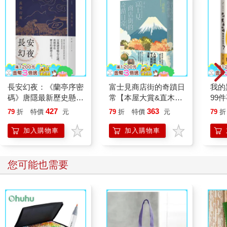
經常手頭拮据，不是嗎？難道他現在又得捲入羅尼可笑的說詞裡
了嗎？這一切當然都是無稽之談，但是生活在安徒生誕生的國家
裡，誰都知道以訛傳訛的可怕效應，即使只是掉了一根羽毛，最
後也可能變成死了五隻雞。他自己的處境就像那五隻雞，而且還
有一個最不需要的主管羅森．柏恩。
該死，羅尼到底打算怎麼樣？那個白癡一逮到機會，就大聲嚷嚷
他自己趁著外出釣魚之際，殺死了父親。這件事本身就夠瘋狂
長安幻夜：《蘭亭序密
富士見商店街的奇蹟日
我的
了，更雪上加霜的是，他還大肆宣揚卡爾當時也在場，共同參與
碼》唐隱最新歷史懸疑
常【本屋大賞&直木賞
99
作案，就這樣把卡爾拖入困境。最後一封信中，羅尼故意告訴
鉅作
得主「最王道的職人小
他，所有事情他都寫成書了，正在找機會出版。
427
363
79
折
特價
元
79
折
特價
元
79
折
說」】
從此之後，卡爾沒再聽到羅尼的消息。但這一切不過是他媽的狗
加入購物車
加入購物車
屎，必須盡快告一段落。羅尼死了，正好是結束的時機。
卡爾伸手拿菸。他一定要出席葬禮，這點無庸置疑。趁這個機
會，也可以了解桑米是否說服了羅尼的妻子放棄一些遺產。聽說
您可能也需要
在遠東地區不乏以暴力解決遺產，或許可以期待這件事也是如此
收場。不過那個小奇妙仙子，或者隨便羅尼怎麼稱呼自己的老
婆，似乎不太一樣，屬於自己的東西，她絕對不會放手，尤其是
能帶來收益的物品。其他東西應該就會送掉，其中不無可能也有
羅尼之前提到的那份文學事業。
是的，他必須心裡有底，桑米會把那份手稿帶回丹麥。若是如