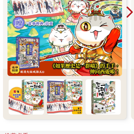
孩，怎麼回事？
卡爾揉揉眼睛，稍微坐直了身子。看來又是漫長的一天。
「沒有，媽，我很好。只是我們這裡有工人，聲音太吵了。」
「我打電話是因為有個難過的消息要告訴你。」
卡爾緊抿雙唇，試圖從她的聲調推敲出蛛絲馬跡。她下一秒會說
出他父親過世了嗎？死在他已一年多沒回去探望他們兩人的地
方？
「爸死了嗎？」
「上帝保佑，不是。」她大笑道：「他正坐在我旁邊喝咖啡，剛
才還去豬圈照顧豬隻呢。是你堂哥羅尼過世了。」
「羅尼死了？怎麼回事？」
「他死在泰國，當時正在按摩。在美好的春天早晨聽見這個消
息，不是很可怕嗎？」
在泰國死於按摩的時候。是的，真該想到會發生這種事。
卡爾絞盡腦汁，想要擠出恰當的回答，但話自然而然地脫口而
出，連他自己也嚇了一大跳。
「當然，是啊，真可怕。」他使勁力氣，把肆無忌憚出現在眼前
的一具邋遢又矮胖的身體推開。
「桑米明天會飛過去，把他和他的行李帶回來。他說最好在東西
散落四處前，全都打包好帶回家。桑米一直都很實際。」她說。