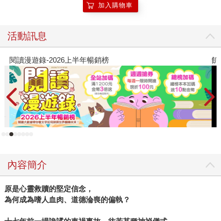
加入購物車
活動訊息
飢餓遊戲前傳贈早優券
教
內容簡介
原是心靈救贖的堅定信念，
為何成為嗜人血肉、道德淪喪的偏執？