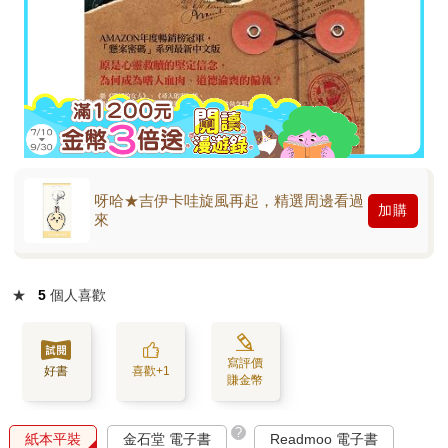
呀哈★吉伊卡哇旋風再起，精選周邊看過
加購
來
★
5
個人喜歡
寫評價
好書
喜歡+1
賺金幣
?
紙本平裝
金石堂 電子書
Readmoo 電子書