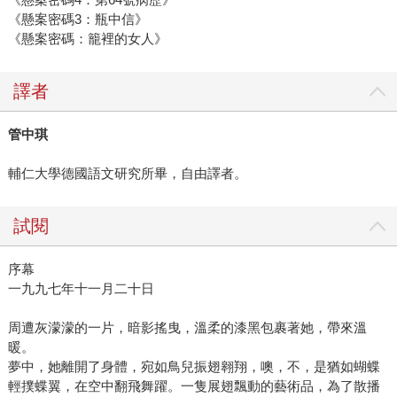
《懸案密碼3：瓶中信》
《懸案密碼：籠裡的女人》
譯者
管中琪
輔仁大學德國語文研究所畢，自由譯者。
試閱
序幕
一九九七年十一月二十日
周遭灰濛濛的一片，暗影搖曳，溫柔的漆黑包裹著她，帶來溫
暖。
夢中，她離開了身體，宛如鳥兒振翅翱翔，噢，不，是猶如蝴蝶
輕撲蝶翼，在空中翻飛舞躍。一隻展翅飄動的藝術品，為了散播