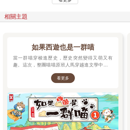
「你打電話來，是想要我們檢查一件案子嗎？若是如此，恐怕我
得把你轉給樓上的同事。很遺憾，我們特殊懸案組目前沒有能力
相關主題
處理。」
線路另一端寂靜無聲，接著電話就掛斷了。
卡爾錯愕地瞪著話筒。這傢伙竟輕而易舉就打了退堂鼓？那麼，
他就不配得到更好的待遇。他一邊搖頭，正打算閉上眼睛，電話
又響了。
如果西遊也是一群喵
卡爾深吸口氣，對待某些人，就是得把話挑明了才行。
「什麼事？」他朝話筒大吼。這個白癡也許又會被嚇得立刻掛掉
當一群喵穿梭進歷史，歷史突然變得又萌又有
電話。
趣。這次，整團喵喵原班人馬穿越進文學中，開
「卡爾……是你嗎？」
始前往西天取經啦～
他千千萬萬沒料到會聽見「這個」聲音，不由得眉頭一皺，小心
看更多
翼翼地問道：「媽？」
「你可把我給嚇死啦。你的聲音啞了嗎，兒子？」
卡爾嘆了口氣。他搬離開家已經三十年，之後鎮日與暴力罪犯、
皮條客、縱火犯、殺人兇手為伍，還有一大堆所有想像得到的各
種死狀的屍體。他中過槍，將下巴、手腕、私人生活，以及于特
蘭人值得尊敬的抱負，全賠了進去。自從上次刮下木鞋上的耕作
泥土，發誓從此要自己決定生活方式，轉眼就過了三十年。但父
母就是父母，母親不過才說一句話，他頓時覺得自己又像個小男