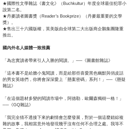
★國際性文學雜誌《書文化》（Buchkultur）年度全球最佳犯罪小
說第二名。
★丹麥讀者圖書獎（Reader’s Bookprize）（丹麥最重要的文學
獎）。
★售出三十六國版權，英美版由全球第二大出版商企鵝集團隆重
推出。
國內外名人媒體一致推薦
「為忠實讀者帶來引人入勝的閱讀。」──《圖書館雜誌》
「這本書不是給膽小鬼閱讀，而是給那些喜愛黑色幽默與俏皮話
的男女英雄們，你將會深深愛上「懸案密碼」系列！」──《懸疑
雜誌》
「在這個題材多變的閱讀市場中，阿德勒．歐爾森獨樹一格！」
──《GQ雜誌》
「我完全猜不透接下來的劇情會怎麼發展，對於一個這麼錯綜複
雜的故事，我相當意外地發現幾乎沒有任何不合理之處。我等不