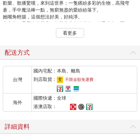
歡樂、散播驚嘆，來到這世界；一隻繽紛多彩的生物，高飛穹
蒼，手中魔法棒一點，無窮無盡的愛紛紛落下。
她嘴角輕揚，這個想法好美，好純淨。
夜空中，星星幽微發亮，散發著蒼白的微光，在黑暗中一閃一
爍。星輝舒暢，微風瀝瀝，樹葉沙沙作響，令人心曠神怡。
看更多
她全身無法動彈，也不想動，否則從夢中醒來後，痛楚會再度來
襲。
無數的畫面一幅又一幅閃現眼前，她和哥哥在沙丘上蹦蹦跳跳，
配送方式
父母警告他們不許玩得太瘋。為什麼父母總是這也不准，那也不
可以？她不是第一次在沙丘上嘗到真正的自由了。
國內宅配：本島、離島
她身體下方閃過美麗的光球，彷彿海面磷光來來回回湧流，她露
出了微笑。她從未看過海面磷光，但那情景一定就是這幅景致。
到店取貨：
台灣
不限金額免運費
流淌在深谷裡的海面磷光，或是液態黃金。
她在哪裡？
國際快遞：全球
也許真正的自由就像這樣？不，一定就是這樣，因為她感覺到前
海外
所未有的自由。一隻蝴蝶，光有自己就夠了。輕盈遨飛，持續地
港澳店取：
尋覓，身邊圍繞著處處為她著想的良善美好的人。到處是不知疲
倦、時時推動她向前的手，希望她擁有最好的一切。四周響起以
詳細資料
前從未聽過的讚美歌。
她輕輕嘆了口氣，又笑了起來，沉浸在思緒的洪流裡。