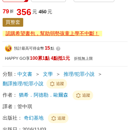
356
79
折
元
450
元
買整套
認購希望書包，幫助弱勢孩童上學不中斷！
15
預計最高可得金幣
點
?
100累1點 4點抵1元
HAPPY GO享
折抵無上限
分類：
中文書
＞
文學
＞
推理/犯罪小說
＞
翻譯推理/犯罪小說
追蹤
作者：
猶希．阿德勒．歐爾森
追蹤
譯者：
管中琪
出版社：
奇幻基地
追蹤
出版日：
2016/11/03