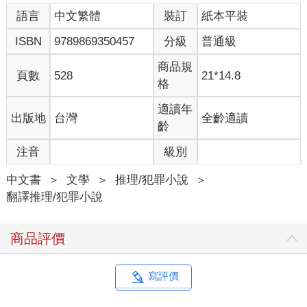
突然間，她憶起學校和自行車，再次感受到清晨的酷寒，牙齒甚
語言
中文繁體
裝訂
紙本平裝
至咔嚓地互相撞擊著。
就在她回到現實，心臟終於放棄跳動的這一刻，她也想起汽車撞
ISBN
9789869350457
分級
普通級
到她時發出的沉悶聲，隨之而來的骨頭斷裂聲，以及她掉下來
時，枝椏打在她身上的聲響……
商品規
頁數
528
21*14.8
格
1
適讀年
出版地
台灣
全齡適讀
二○一四年四月二十九日，星期二
齡
注音
級別
「喂，卡爾，醒來呀，你的電話響了一輩子了。」
卡爾睡眼惺忪，目光往上一看。阿薩德什麼時候穿上黃色迷彩服
中文書
＞
文學
＞
推理/犯罪小說
＞
的？之前不是才一身白，那頭捲髮也還是烏黑的啊！他的同事該
翻譯推理/犯罪小說
不會真的開始在牆上刷顏色了吧？
「你打斷我複雜的思路了。」卡爾不情不願地放下擱在辦公桌上
的腳。
商品評價
「唷，真抱歉。」阿薩德重冒出來的鬍渣裡大大拉出好幾條笑
紋。他媽的，他為什麼滿眼閃爍戲謔？難不成在嘲笑他嗎？
「卡爾，我知道你昨天加班到很晚，但你老讓電話響個不停，蘿
寫評價
思會把我們給絞死。待會電話要是又響，拜託接一下。」
地下室窗戶透進刺眼的光線。嗯，來點菸霧應該可以減弱亮晃晃