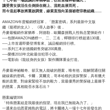
十七年前一場詭譎的車禍事故，彷若某種神祕儀式，
讓受害女孩活生生倒掛在樹上、流乾血液而死，
而今這起事故將重啟調查，線索直指向某個祕密宗教組織
……
AMAZON年度暢銷榜冠軍，「懸案密碼」系列最新中文版
繼《籠裡的女人》、《尋人啟事》後，
丹麥最暢銷作家猶希．阿德勒．歐爾森挑戰人性執念驚悚鉅作！
──包辦AMAZON總榜一、二、三名，蟬聯排行榜超過130週。
──上市首週即榮登博客來、誠品暢銷排行榜。
──系列三本於德國銷售突破200萬冊。
──榮獲2010年北歐最佳犯罪小說。
──電影由《龍紋身的女孩》製作團隊重金打造。
丹麥最神祕離奇、卻又無人能破的懸案，唯有他，能解開通往關
鍵線索的密碼。卡爾．莫爾克，哥本哈根的資探警探，具有獵犬
般的直覺、對線索緊咬不放的毅力，當最優秀的警探碰上最棘手
的懸案，真相能否水落石出？
懸案編號006
「特殊懸案組是我最後的指望。現在我已無能為力了。」
一通來自伯恩霍姆島的電話，將卡爾捲入一場十七年前發生的