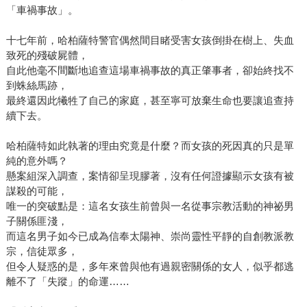
「車禍事故」。
十七年前，哈柏薩特警官偶然間目睹受害女孩倒掛在樹上、失血
致死的殘破屍體，
自此他毫不間斷地追查這場車禍事故的真正肇事者，卻始終找不
到蛛絲馬跡，
最終還因此犧牲了自己的家庭，甚至寧可放棄生命也要讓追查持
續下去。
哈柏薩特如此執著的理由究竟是什麼？而女孩的死因真的只是單
純的意外嗎？
懸案組深入調查，案情卻呈現膠著，沒有任何證據顯示女孩有被
謀殺的可能，
唯一的突破點是：這名女孩生前曾與一名從事宗教活動的神祕男
子關係匪淺，
而這名男子如今已成為信奉太陽神、崇尚靈性平靜的自創教派教
宗，信徒眾多，
但令人疑惑的是，多年來曾與他有過親密關係的女人，似乎都逃
離不了「失蹤」的命運……