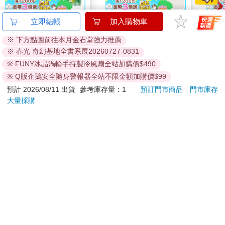
特殊懸案組是我最後的指望。現在我已無能為力了。
【日本 Sanrio 三麗
【電子書】來自指尖的
悠遊
立即結帳
加入購物車
哈柏薩特
鷗】 造型長尾夾3入組
真摯熱情～輕浮男消防
（2
※ 下方點圖前往本月金石堂強力推薦
(8款可選) 凱蒂貓 Hello
員帶著熱烈眼神擁抱我
399
39
69
折
特價
元
特價
元
特價
卡爾抬起眼。蘿思整個人儼然是譴責的化身，火冒三丈地搖著
※ 春光 奇幻基地全書系展20260727-0831
Kitty 庫洛米 布丁狗 酷
～(第16話)
頭。他始終無法忍受她這種態度，但總比兩分鐘的時間一直高聲
企鵝
※ FUNY冰晶渦輪手持製冷風扇全站加購價$490
加入購物車
電子書
尖叫、警鈴大作好多了。別質疑蘿思辦不到。基本上他們兩個人
※ Q版企鵝安全隨身警報器全站不限金額加購價$99
互動不錯，蘿思其實還可以。雖然「其實」這個概念偶爾還有延
預計 2026/08/11 出貨
參考庫存量：1
預訂門市商品
門市庫存
伸的空間。
訂購/退換貨須知
大量採購
「嗯，這事由妳處理，畢竟收到電郵的人是妳。有任何消息，歡
迎妳隨時回報。」
她鼻子皺起了條條紋路，臉上的白粉裂成一條又一條。「你以為
加入金石堂 LINE 官方帳號『完成綁定』，隨時掌握出貨動
我不知道你的反應嗎？我當然立刻打了電話過去，但是轉進了答
態：
錄機。」
「那妳應該留訊息了，對吧？」
她的頭頂上聚攏了一團烏雲，張牙舞爪，威嚇狺狺。
她打了五次，對方就是沒接電話。
提醒您！！
金石堂及銀行均不會請您操作ATM! 如接獲電話要求您前往
2