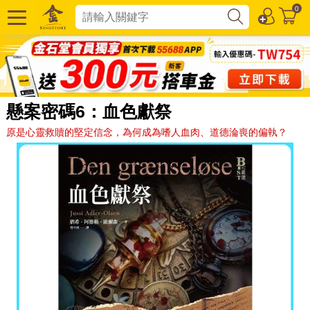
0
懸案密碼6：血色獻祭
原是心靈救贖的堅定信念，為何成為嗜人血肉、道德淪喪的偏執？