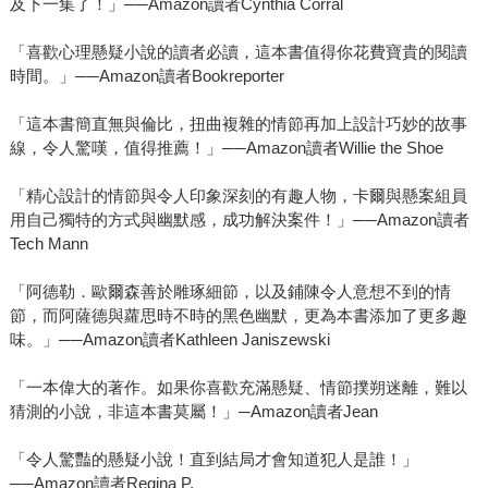
及下一集了！」──Amazon讀者Cynthia Corral
「喜歡心理懸疑小說的讀者必讀，這本書值得你花費寶貴的閱讀
時間。」──Amazon讀者Bookreporter
「這本書簡直無與倫比，扭曲複雜的情節再加上設計巧妙的故事
線，令人驚嘆，值得推薦！」──Amazon讀者Willie the Shoe
「精心設計的情節與令人印象深刻的有趣人物，卡爾與懸案組員
用自己獨特的方式與幽默感，成功解決案件！」──Amazon讀者
Tech Mann
「阿德勒．歐爾森善於雕琢細節，以及鋪陳令人意想不到的情
節，而阿薩德與蘿思時不時的黑色幽默，更為本書添加了更多趣
味。」──Amazon讀者Kathleen Janiszewski
「一本偉大的著作。如果你喜歡充滿懸疑、情節撲朔迷離，難以
猜測的小說，非這本書莫屬！」─Amazon讀者Jean
「令人驚豔的懸疑小說！直到結局才會知道犯人是誰！」
──Amazon讀者Regina P.