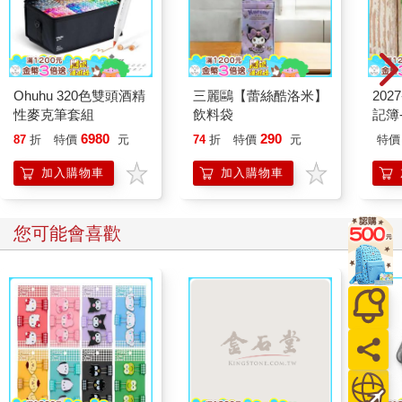
此，他得在手稿寄給所有家人之前盡快阻止流出，除此之外，別
無他法。
「卡爾，羅尼後來飛黃騰達，日子過得很富裕，你知道嗎？」他
聽見母親說。
卡爾的眉毛倏地挑起。「噢，真的嗎？那一定是販毒而來的。妳
Ohuhu 320色雙頭酒精
三麗鷗【蕾絲酷洛米】
202
確定他是在按摩椅上結束生命，而不是在泰國厚實的監獄圍牆後
性麥克筆套組
飲料袋
記簿
面，被人給絞死的？」
6980
290
87
折
特價
元
74
折
特價
元
特價
她呵呵一笑。「哎呀，卡爾，你還是那麼愛開玩笑。」
***
加入購物車
加入購物車
卡爾才掛掉電話，蘿思就出現在他辦公室門口，一臉厭惡地揮走
菸霧。
您可能會喜歡
「卡爾，你和一個叫做哈柏薩特的警員通過電話嗎？大概二十分
鐘以前？」
他聳了聳肩。目前他的心思不在那通電話上。羅尼會寫了他什麼
事呢？
「那你得看一下這個。」她把一張紙丟在桌上。
「我兩分鐘前收到這封電郵。你是不是應該趕快打電話給這個
人？」
紙上的兩句話，讓辦公室的氣氛頓時更加陰沉。