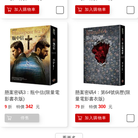
卡爾搜索枯腸，想破了腦袋。他確實記起運送犯人的過程，但是
一個叫做哈柏薩特的同事？
加入購物車
加入購物車
「啊，是的，當時……」他伸手去拿香菸。
「很抱歉打擾你，能不能佔用你一點時間？我讀過你們前不久在
布拉霍伊區破獲的案子。話說回來，兇手沒有站上法庭接受制
裁，反而先輕生了斷，你們難道不覺得沮喪嗎？」
卡爾聳了聳肩。蘿思的確火冒三丈，但我他媽的壓根不在乎，只
要少了一個得花心思的混帳就好。
「這案子應該不是你打電話來的原因吧？」他把香菸放進嘴裡，
抬起頭。才一點半，現在就把今天的配額用完還太早，也許他應
該再把分量提高。
「應該說是也不是。我是因為布拉霍伊案，同時也是因為你們這
幾年破獲的案子打來的。你們的表現令人佩服。正如剛才所說，
我隸屬於伯恩霍姆派出所，目前派駐在倫納。不過明天我就退休
懸案密碼3：瓶中信(限量電
懸案密碼4：第64號病歷(限
了，謝天謝地。」他的笑聲似乎有點緊張。「時代變了，我這個
影書衣版)
量電影書衣版)
工作已經沒那麼有趣。算了，我們大家的情況應該相去不遠。不
342
300
9
折
特價
元
79
折
特價
元
過才十年前，我對於發生在島上的事情全都瞭如指掌，尤其是東
岸，真的是所有一切。嗯，這也是我打電話來的原因。」
停售
加入購物車
卡爾頭垂到胸前。這個人如果打算丟案子給他們，一定得馬上阻
止。他可完全沒興趣跑到特產是燻魚，而且距離瑞典、德國和波
看更多
蘭比距離丹麥還要近的小島進行調查。