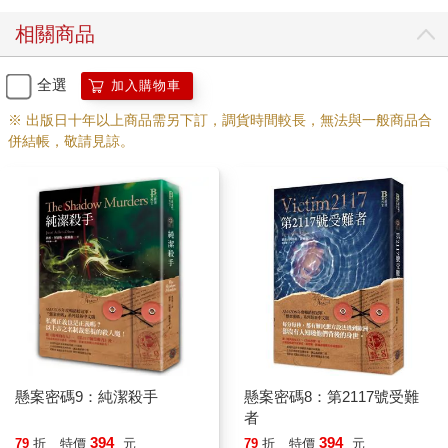
的光，卡爾心想，一手抓起香菸。就在這時，電話再度叮鈴作
相關商品
響。
阿薩德意味深長地指著電話機，然後一溜煙地倉皇逃走。電話鈴
聲果真肆無忌憚，逐漸失控。
全選
加入購物車
「喂，我是莫爾克。」卡爾還沒把話筒拿近耳邊，便粗聲粗氣地
※ 出版日十年以上商品需另下訂，調貨時間較長，無法與一般商品合
說。
併結帳，敬請見諒。
「喂？」電話線另外一端傳來的口氣像在問話。
卡爾沒好氣地把話筒拿到嘴前：「你是誰？」
「是卡爾．莫爾克嗎？」輕揚的話聲有伯恩霍姆島人吟唱般的特
質，不是會讓卡爾害怕軟腿的丹麥方言，比較像是文法錯誤一堆
的糟糕瑞典話。大概除了那座小島之外，沒有其他地方說這種語
言。
「對，我就是卡爾．莫爾克。剛才不是說了嗎？」
話筒另一端傳來嘆息。聽起來有點像是鬆了口氣？
「我是克里斯欽．哈柏薩特。我們很久以前見過，不過，你一定
不記得了。」
哈柏薩特？卡爾心想，住在伯恩霍姆島？
「記得，欸，是在……」
懸案密碼9：純潔殺手
懸案密碼8：第2117號受難
「好幾年前的事了，是在內克瑟的派出所。你和一位長官來派出
者
所，要把一個犯人帶到哥本哈根，我那時正好當班。」
394
394
79
折
特價
元
79
折
特價
元