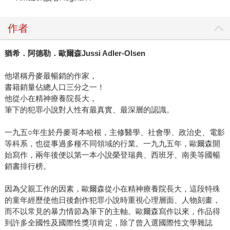
作者
猶希．阿德勒．歐爾森
Jussi Adler-Olsen
他堪稱丹麥最暢銷的作家，
書籍銷量佔總人口三分之一！
他從小在精神療養院長大，
筆下的犯罪小說對人性有最真實、最深層的認識。
一九五○年生於丹麥哥本哈根，主修醫學、社會學、政治史、電影
等科系，也從事過多種不同領域的行業。一九九五年，歐爾森開
始寫作，兩年後便以第一本小說榮登瑞典、西班牙、南美等國暢
銷書排行榜。
因為父親工作的因素，歐爾森從小在精神療養院長大，這段特殊
的童年經歷使他日後創作犯罪小說時重視心理層面、人物刻畫，
而不以常見的暴力情節為筆下的主軸。歐爾森寫作以來，作品得
到許多全國性及國際性獎項肯定，除了曾入選國際性文學雜誌