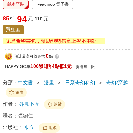
紙本平裝
Readmoo 電子書
94
85
折
元
110
元
買整套
認購希望書包，幫助弱勢孩童上學不中斷！
0
預計最高可得金幣
點
?
100累1點 4點抵1元
HAPPY GO享
折抵無上限
分類：
中文書
＞
漫畫
＞
日系奇幻科幻
＞
奇幻/穿越
追蹤
作者：
芥見下々
追蹤
譯者：
張紹仁
出版社：
東立
追蹤