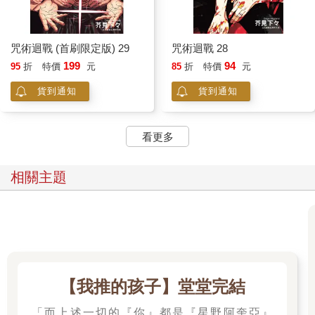
咒術迴戰 (首刷限定版) 29
咒術迴戰 28
199
94
95
折
特價
元
85
折
特價
元
貨到通知
貨到通知
看更多
相關主題
【我推的孩子】堂堂完結
「而上述一切的『你』都是『星野阿奎亞』