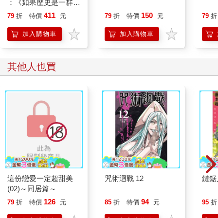
：《如果歷史是一群
喵》作者最新力作，附
411
150
79
折
特價
元
79
折
特價
元
79
折
【首卷特典】拉頁
加入購物車
加入購物車
其他人也買
這份戀愛一定超甜美
咒術迴戰 12
鏈鋸人
(02)～同居篇～
126
94
79
折
特價
元
85
折
特價
元
95
折