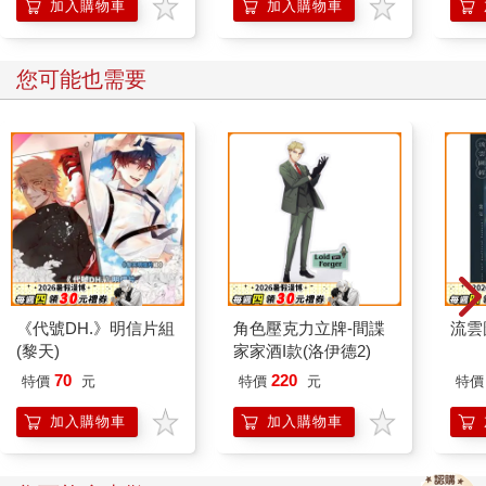
加入購物車
加入購物車
您可能也需要
《代號DH.》明信片組
角色壓克力立牌-間諜
流雲
(黎天)
家家酒I款(洛伊德2)
70
220
特價
元
特價
元
特價
加入購物車
加入購物車