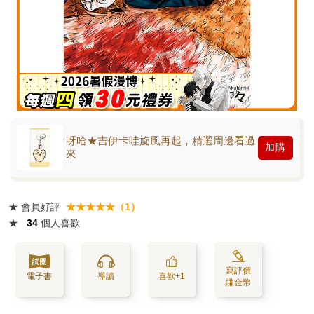
呀哈★吉伊卡哇旋風再起，精選周邊看過
加購
來
★
會員好評
★★★★★（1）
★
34
個人喜歡
寫評價
電子書
導讀
喜歡+1
賺金幣