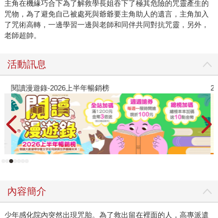
主角在機緣巧合下為了解救學長姐吞下了極其危險的咒靈產生的
咒物，為了避免自己被處死與爺爺要主角助人的遺言，主角加入
了咒術高轉，一邊學習一邊與老師和同伴共同對抗咒靈，另外，
老師超帥。
活動訊息
閱讀漫遊錄-2026上半年暢銷榜
2
內容簡介
少年感化院內突然出現咒胎。為了救出留在裡面的人，高專派遣