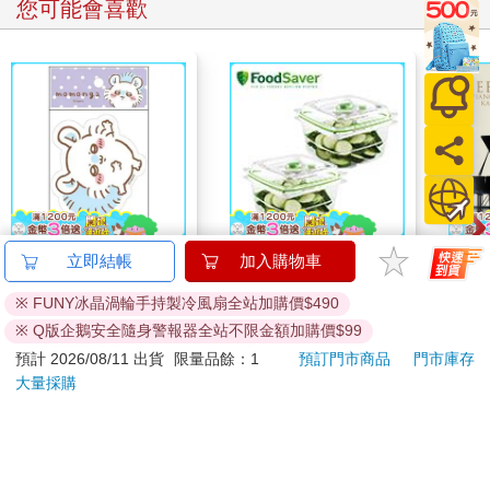
您可能會喜歡
吉伊卡哇 造型貼紙-紫
FoodSaver真空密鮮盒
布朗
立即結帳
加入購物車
2入組（中－1.2L）
多芬
※ FUNY冰晶渦輪手持製冷風扇全站加購價$490
公，
67
899
96
折
特價
元
特價
元
特價
※ Q版企鵝安全隨身警報器全站不限金額加購價$99
加入購物車
加入購物車
預計 2026/08/11 出貨
限量品餘：1
預訂門市商品
門市庫存
大量採購
訂購/退換貨須知
加入金石堂 LINE 官方帳號『完成綁定』，隨時掌握出貨動