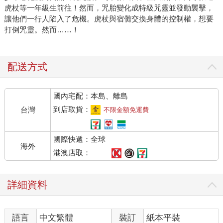
虎杖等一年級生前往！然而，咒胎變化成特級咒靈並發動襲擊，
讓他們一行人陷入了危機。虎杖與宿儺交換身體的控制權，想要
打倒咒靈。然而……！
配送方式
國內宅配：本島、離島
到店取貨：
台灣
不限金額免運費
國際快遞：全球
海外
港澳店取：
詳細資料
語言
中文繁體
裝訂
紙本平裝