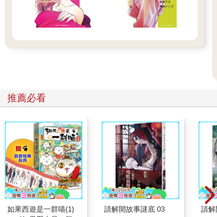
推薦必看
如果西遊是一群喵(1)
請解開故事謎底 03
請解