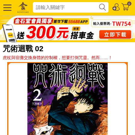
0
咒術迴戰 02
虎杖與宿儺交換身體的控制權，想要打倒咒靈。然而……！