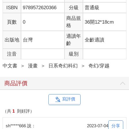
ISBN
9789572620366
分級
普通級
商品規
頁數
0
36開12*18cm
格
適讀年
出版地
台灣
全齡適讀
齡
注音
級別
中文書
＞
漫畫
＞
日系奇幻科幻
＞
奇幻/穿越
商品評價
寫評價
（共
1
則好評）
分享
sh*****666 說：
2023-07-04