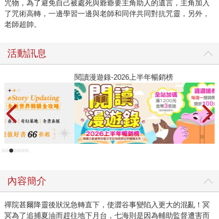
咒物，為了避免自己被處死與爺爺要主角助人的遺言，主角加入
了咒術高轉，一邊學習一邊與老師和同伴共同對抗咒靈，另外，
老師超帥。
活動訊息
閱讀漫遊錄-2026上半年暢銷榜
2
內容簡介
禪院甚爾降靈後狀況急轉直下，使澀谷事變陷入更大的混亂！冥
冥為了追捕夏油而趕往地下月台，七海則是因為輔助監督遭害而