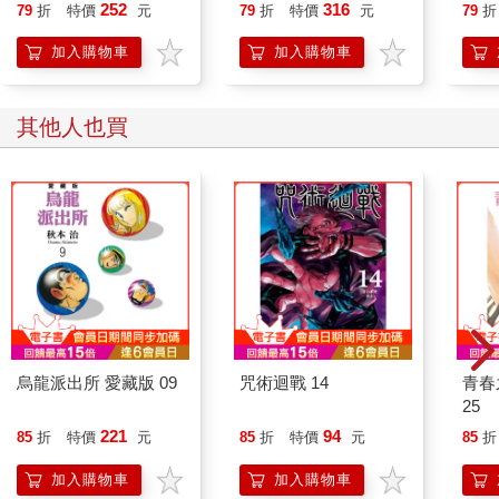
誰都能自在相處
252
316
79
折
特價
元
79
折
特價
元
79
折
加入購物車
加入購物車
其他人也買
烏龍派出所 愛藏版 09
咒術迴戰 14
青春
25
221
94
85
折
特價
元
85
折
特價
元
85
折
加入購物車
加入購物車