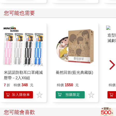
您可能也需要
米諾諾防勒耳口罩繩減
驀然回首(藍光典藏版)
造型
壓帶－2入X6組
滅劇
348
1550
7
折
特價
元
特價
元
特價
加入購物車
預購限定
您可能會喜歡