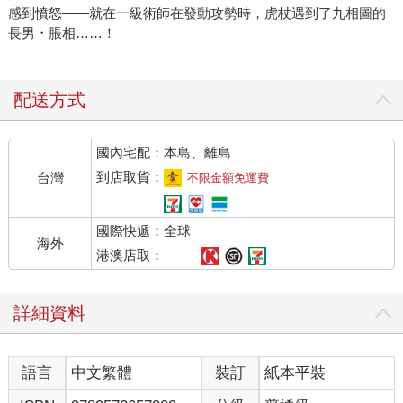
感到憤怒——就在一級術師在發動攻勢時，虎杖遇到了九相圖的
長男・脹相……！
配送方式
國內宅配：本島、離島
到店取貨：
台灣
不限金額免運費
國際快遞：全球
海外
港澳店取：
詳細資料
語言
中文繁體
裝訂
紙本平裝