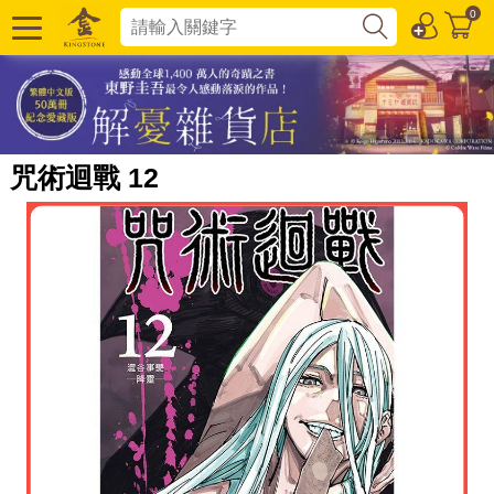
0
咒術迴戰 12