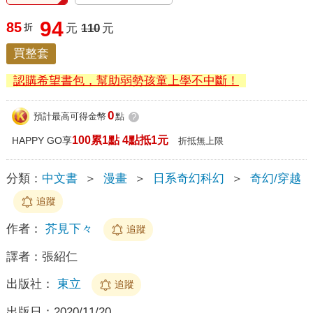
94
85
折
元
110
元
買整套
認購希望書包，幫助弱勢孩童上學不中斷！
0
預計最高可得金幣
點
?
100累1點 4點抵1元
HAPPY GO享
折抵無上限
分類：
中文書
＞
漫畫
＞
日系奇幻科幻
＞
奇幻/穿越
追蹤
作者：
芥見下々
追蹤
譯者：
張紹仁
出版社：
東立
追蹤
出版日：
2020/11/20