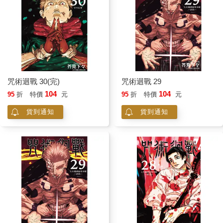
咒術迴戰 30(完)
咒術迴戰 29
104
104
95
折
特價
元
95
折
特價
元
貨到通知
貨到通知