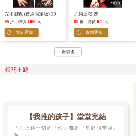
咒術迴戰 (首刷限定版) 29
咒術迴戰 28
199
94
95
折
特價
元
85
折
特價
元
貨到通知
貨到通知
看更多
相關主題
【我推的孩子】堂堂完結
「而上述一切的『你』都是『星野阿奎亞』
喔。」