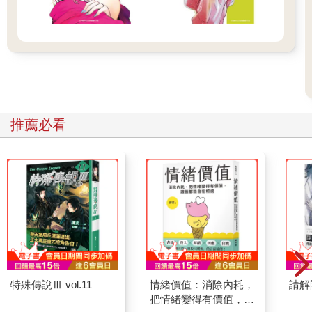
推薦必看
特殊傳說Ⅲ vol.11
情緒價值：消除內耗，
請解
把情緒變得有價值，跟