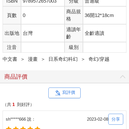
ISBN
9789572657003
分級
普通級
商品規
頁數
0
36開12*18cm
格
適讀年
出版地
台灣
全齡適讀
齡
注音
級別
中文書
＞
漫畫
＞
日系奇幻科幻
＞
奇幻/穿越
商品評價
寫評價
（共
1
則好評）
分享
sh*****666 說：
2023-02-08