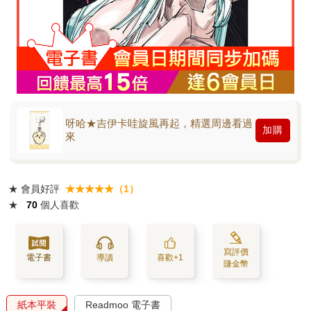
呀哈★吉伊卡哇旋風再起，精選周邊看過
加購
來
★
會員好評
★★★★★（1）
★
70
個人喜歡
寫評價
電子書
導讀
喜歡+1
賺金幣
紙本平裝
Readmoo 電子書