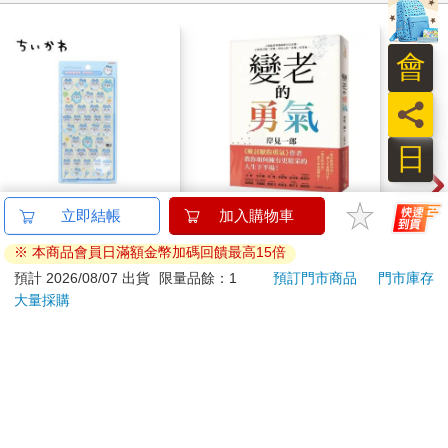
會
員
日
吉伊卡哇 BONBON
【電子書】變老的勇氣
IM
立即結帳
加入購物車
DROP 貼紙 立體貼紙
(50
※ 本商品會員日滿額金幣加碼回饋最高15倍
水晶貼紙 手帳貼 裝飾
IMC
195
210
51
折
特價
元
特價
元
特價
貼紙 手機貼紙 小八貓
預計 2026/08/07 出貨
限量品餘：1
預訂門市商品
門市庫存
兔兔 Chiikawa
大量採購
加入購物車
電子書
訂購/退換貨須知
加入金石堂 LINE 官方帳號『完成綁定』，隨時掌握出貨動
態：