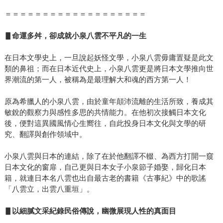
＝＝＝＝＝＝＝＝＝＝＝＝＝＝＝＝＝＝＝
▋命運多舛，卻成就小泉八雲不平凡的一生
在日本文學史上，一旦說起妖怪文學，小泉八雲毋庸置疑是此文
類的鼻祖；而在日本近代史上，小泉八雲更是將日本文學推向世
界潮流的第一人，被稱為是最理解大和魂的西方第一人！
原為希臘人的小泉八雲，由於童年顛沛流離的生活所致，養成其
敏銳的觀察力與感性多思的共情能力。在他初次接觸日本文化
後，便對這異國風情心生嚮往，自此投身日本文化與文學的研
究、翻譯與創作領域中。
小泉八雲與日本的連結，除了在於他翻譯不輟、為西方打開一窺
日本文化的窗扉，自己更與日本女子小泉節子婚娶，歸化日本
籍，就連日本名八雲也出自最古老的書籍《古事紀》中的歌謠
「八雲立，出雲八重垣」。
▋以細膩文采紀錄民俗傳說，幽微展現人性的真面目