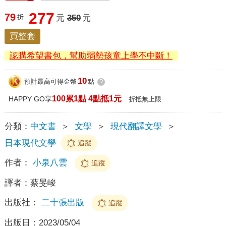
277
79
折
元
350
元
買整套
認購希望書包，幫助弱勢孩童上學不中斷！
10
預計最高可得金幣
點
?
100累1點 4點抵1元
HAPPY GO享
折抵無上限
分類：
中文書
＞
文學
＞
現代翻譯文學
＞
日本現代文學
追蹤
作者：
小泉八雲
追蹤
譯者：
蔡旻峻
出版社：
二十張出版
追蹤
出版日：
2023/05/04