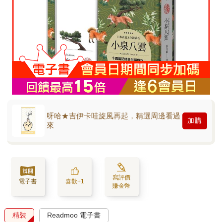
呀哈★吉伊卡哇旋風再起，精選周邊看過
加購
來
寫評價
電子書
喜歡+1
賺金幣
精裝
Readmoo 電子書