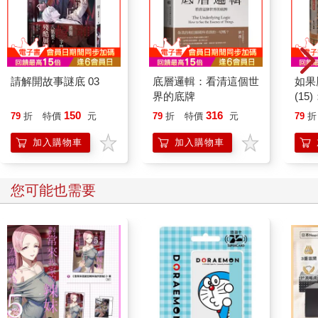
請解開故事謎底 03
底層邏輯：看清這個世
如果
界的底牌
(1
貓漫
150
316
79
折
特價
元
79
折
特價
元
79
折
加入購物車
加入購物車
您可能也需要