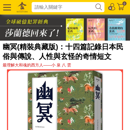
0
幽冥(精裝典藏版)：十四篇記錄日本民
俗與傳說、人性與玄怪的奇情短文
最理解大和魂的西方人——小 泉 八 雲