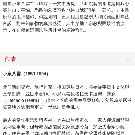
如同小泉八雲在〈碎片〉一文中所提：「我們爬的永遠是自我心
靈的山，害怕、恐懼的惡魔不過也是自我顯現的一部分。」本書
所寫的鬼神信仰、傳說見聞，更大程度是體現大和民族面對無法
言說、對未知事物的真實感受，其中穿插了宗教與民族性的演
示，在在傳遞這個民族所具備的精神哲思。
作者
小泉八雲（1850-1904）
曾任新聞記者、旅行作家，後因定居日本，開始從事日本文化與
文學翻譯，並從事創作。小泉八雲原名拉夫卡迪奧．赫恩
（Lafcadio Hearn），出生於希臘的愛奧尼亞群島，父親為英國派
駐當地的愛爾蘭軍官，母親則是希臘人。
赫恩的童年生活坎坷多舛，他在出生後不久，一家人便遷回父親
故鄉愛爾蘭，但母親因故備受夫家親族冷落，加上夫妻聚少離
多，便在赫恩七歲時獨自搬回希臘。赫恩的父母後來解除婚約，