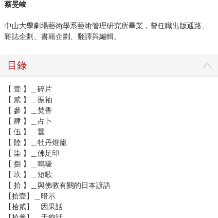
蔡旻峻
中山大學劇場藝術學系藝術管理研究所畢業，曾任職出版通路、
雜誌企劃、書籍企劃、翻譯與編輯。
目錄
【 壹 】＿碎片
【 貳 】＿振袖
【 參 】＿焚香
【 肆 】＿占卜
【 伍 】＿蠶
【 陸 】＿牡丹燈籠
【 柒 】＿佛足印
【 捌 】＿嗚嚎
【 玖 】＿短歌
【 拾 】＿與佛教有關的日本諺語
【拾壹】＿暗示
【拾貳】＿因果話
【拾參】＿天狗話