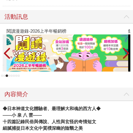
活動訊息
閱讀漫遊錄-2026上半年暢銷榜
飢
內容簡介
◆日本神道文化體驗者、最理解大和魂的西方人◆
——小
泉
八
雲——
十四篇記錄民俗與傳說、人性與玄怪的奇情短文
細膩捕捉日本文化中質樸深幽的陰翳之美