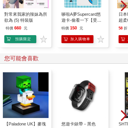
對常來我家的辣妹為所
哆啦A夢Supercard悠
日本
欲為 (5) 特裝版
遊卡-偷看一下【受託
超柔
代銷】
式衛
660
150
特價
元
特價
元
58
折
兔款
紙/
預購限定
加入購物車
和無
光劑
您可能會喜歡
【Paladone UK】麥塊
悠遊卡錶帶－黑色
SHTF