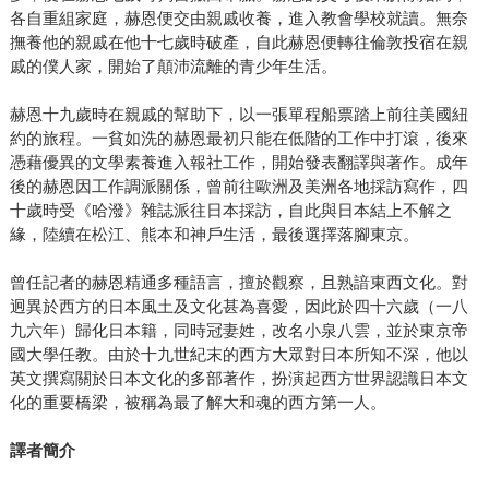
各自重組家庭，赫恩便交由親戚收養，進入教會學校就讀。無奈
撫養他的親戚在他十七歲時破產，自此赫恩便轉往倫敦投宿在親
戚的僕人家，開始了顛沛流離的青少年生活。
赫恩十九歲時在親戚的幫助下，以一張單程船票踏上前往美國紐
約的旅程。一貧如洗的赫恩最初只能在低階的工作中打滾，後來
憑藉優異的文學素養進入報社工作，開始發表翻譯與著作。成年
後的赫恩因工作調派關係，曾前往歐洲及美洲各地採訪寫作，四
十歲時受《哈潑》雜誌派往日本採訪，自此與日本結上不解之
緣，陸續在松江、熊本和神戶生活，最後選擇落腳東京。
曾任記者的赫恩精通多種語言，擅於觀察，且熟諳東西文化。對
迥異於西方的日本風土及文化甚為喜愛，因此於四十六歲（一八
九六年）歸化日本籍，同時冠妻姓，改名小泉八雲，並於東京帝
國大學任教。由於十九世紀末的西方大眾對日本所知不深，他以
英文撰寫關於日本文化的多部著作，扮演起西方世界認識日本文
化的重要橋梁，被稱為最了解大和魂的西方第一人。
譯者簡介