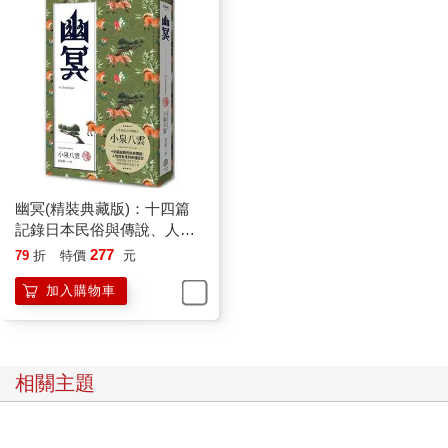
幽冥(精裝典藏版)：十四篇
記錄日本民俗與傳說、人性
與玄怪的奇情短文
277
79
折
特價
元
加入購物車
相關主題