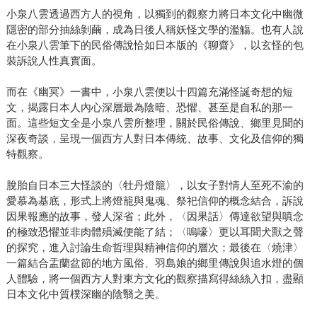
小泉八雲透過西方人的視角，以獨到的觀察力將日本文化中幽微
隱密的部分抽絲剝繭，成為日後人稱妖怪文學的濫觴。也有人說
在小泉八雲筆下的民俗傳說恰如日本版的《聊齋》，以玄怪的包
裝訴說人性真實面。
而在《幽冥》一書中，小泉八雲便以十四篇充滿怪誕奇想的短
文，揭露日本人內心深層最為陰暗、恐懼、甚至是自私的那一
面。這些短文全是小泉八雲所整理，關於民俗傳說、鄉里見聞的
深夜奇談，呈現一個西方人對日本傳統、故事、文化及信仰的獨
特觀察。
脫胎自日本三大怪談的〈牡丹燈籠〉，以女子對情人至死不渝的
愛慕為基底，形式上將燈籠與鬼魂、祭祀信仰的概念結合，訴說
因果報應的故事，發人深省；此外，〈因果話〉傳達欲望與嗔念
的極致恐懼並非肉體殞滅便能了結；〈嗚嚎〉更以耳聞犬獸之聲
的探究，進入討論生命哲理與精神信仰的層次；最後在〈燒津〉
一篇結合盂蘭盆節的地方風俗、羽島娘的鄉里傳說與追水燈的個
人體驗，將一個西方人對東方文化的觀察描寫得絲絲入扣，盡顯
日本文化中質樸深幽的陰翳之美。