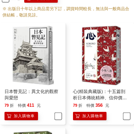
※ 出版日十年以上商品需另下訂，調貨時間較長，無法與一般商品合
併結帳，敬請見諒。
日本瞥見記：異文化的觀察
心(精裝典藏版)：十五篇剖
與愛戀
析日本傳統精神、信仰價值
的哲思隨筆
411
356
79
折
特價
元
79
折
特價
元
加入購物車
加入購物車