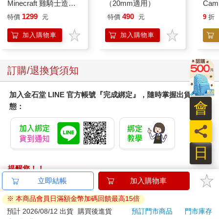
Minecraft 雞騎士造型
（20mm適用）
Cam
ICON小夜燈
1299
490
特價
元
特價
元
9
折
加入購物車
加入購物車
訂購/退換貨須知
加入金石堂 LINE 官方帳號『完成綁定』，隨時掌握出貨動
會
態：
員
日
提醒您！！
金石堂及銀行均不會請您操作ATM! 如接獲電話要求您前往
立即結帳
加入購物車
ATM提款機，請不要聽從指示，以免受騙上當！
※ 本商品會員日滿額金幣加碼回饋最高15倍
退換貨須知：
預計 2026/08/12 出貨
購買後進貨
預訂門市商品
門市庫存