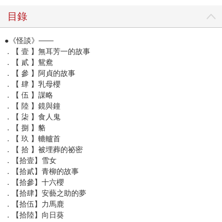
目錄
●《怪談》——
．【 壹 】無耳芳一的故事
．【 貳 】鴛鴦
．【 參 】阿貞的故事
．【 肆 】乳母櫻
．【 伍 】謀略
．【 陸 】鏡與鐘
．【 柒 】食人鬼
．【 捌 】貉
．【 玖 】轆轤首
．【 拾 】被埋葬的祕密
．【拾壹】雪女
．【拾貳】青柳的故事
．【拾參】十六櫻
．【拾肆】安藝之助的夢
．【拾伍】力馬鹿
．【拾陸】向日葵