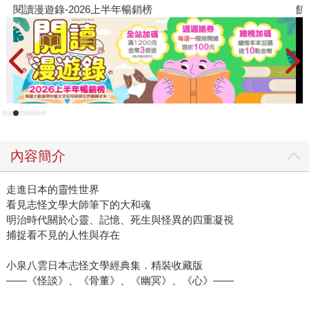
閱讀漫遊錄-2026上半年暢銷榜
飢
內容簡介
走進日本的靈性世界
看見志怪文學大師筆下的大和魂
明治時代關於心靈、記憶、死生與怪異的四重凝視
捕捉看不見的人性與存在
小泉八雲日本志怪文學經典集．精裝收藏版
——《怪談》、《骨董》、《幽冥》、《心》——