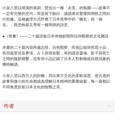
小泉八雲以簡潔的筆調，營造出一種「未竟」的氛圍——故事不
一定有完整的交代，而是留下餘白，讓讀者在驚懼與惘然之間自
行想像。這種處理方式呼應了日本美學中的「幽玄」與「物
哀」，既恐怖卻又帶有一種寧靜的詩意。
●《骨董》——二十篇採集日本奇物妙聞與信仰觀察的文化雜談
本書的二十篇內容跨越志怪、自然觀察、民俗記錄與哲思小品，
有些篇章涉及夢境、占卜與宿命觀，有的講述靈魂、影子與死亡
之間的微妙聯繫，也有些小品記錄了日本人對動物或自然現象的
獨特解讀。
小泉八雲以西方人的距離，寫出東方文化的柔軟深度，使古老的
故事與微小的生命都成為理解日本精神的重要線索，每一篇都以
不同角度折射日本文化的陰翳之美。
作者