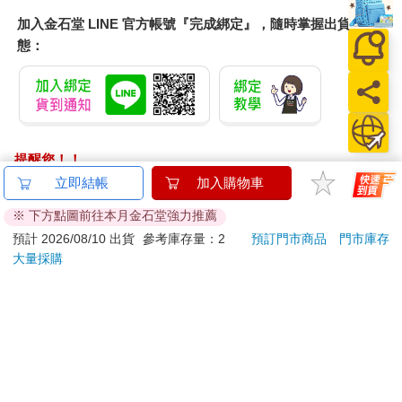
加入金石堂 LINE 官方帳號『完成綁定』，隨時掌握出貨動
態：
提醒您！！
金石堂及銀行均不會請您操作ATM! 如接獲電話要求您前往
立即結帳
加入購物車
ATM提款機，請不要聽從指示，以免受騙上當！
※ 下方點圖前往本月金石堂強力推薦
退換貨須知：
預計 2026/08/10 出貨
參考庫存量：2
預訂門市商品
門市庫存
大量採購
**提醒您，鑑賞期不等於試用期，退回商品須為全新狀態**
依據「消費者保護法」第19條及行政院消費者保護處公告之
「通訊交易解除權合理例外情事適用準則」，以下商品購買
後，除商品本身有瑕疵外，將不提供7天的猶豫期：
易於腐敗、保存期限較短或解約時即將逾期。（如：生
鮮食品）
依消費者要求所為之客製化給付。（客製化商品）