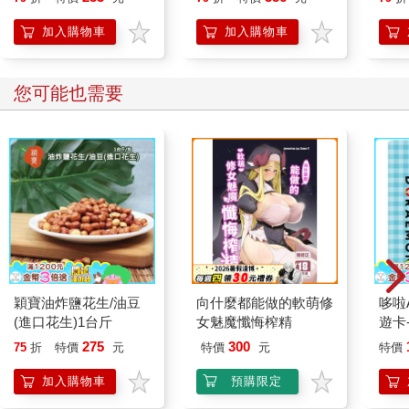
【首
加入購物車
加入購物車
您可能也需要
穎寶油炸鹽花生/油豆
向什麼都能做的軟萌修
哆啦A
(進口花生)1台斤
女魅魔懺悔榨精
遊卡
代銷
275
300
75
折
特價
元
特價
元
特價
加入購物車
預購限定