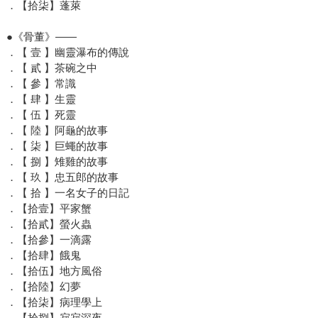
．【拾柒】蓬萊
●《骨董》——
．【 壹 】幽靈瀑布的傳說
．【 貳 】茶碗之中
．【 參 】常識
．【 肆 】生靈
．【 伍 】死靈
．【 陸 】阿龜的故事
．【 柒 】巨蠅的故事
．【 捌 】雉雞的故事
．【 玖 】忠五郎的故事
．【 拾 】一名女子的日記
．【拾壹】平家蟹
．【拾貳】螢火蟲
．【拾參】一滴露
．【拾肆】餓鬼
．【拾伍】地方風俗
．【拾陸】幻夢
．【拾柒】病理學上
．【拾捌】寂寂深夜