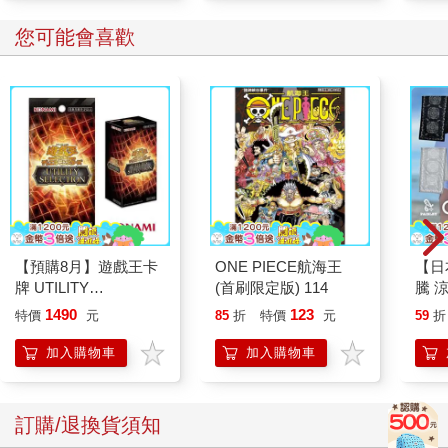
您可能會喜歡
【預購8月】遊戲王卡
ONE PIECE航海王
【日本
牌 UTILITY
(首刷限定版) 114
騰 
SELECTION UT-01 補
涼感
1490
123
特價
元
85
折
特價
元
59
折
充包 決鬥場景包 代理
巾 
日文版（一盒）
毛巾
加入購物車
加入購物車
訂購/退換貨須知