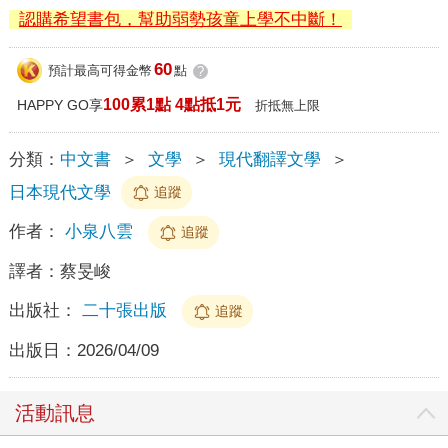
認購希望書包，幫助弱勢孩童上學不中斷！
60
預計最高可得金幣
點
?
100累1點 4點抵1元
HAPPY GO享
折抵無上限
分類：
中文書
＞
文學
＞
現代翻譯文學
＞
日本現代文學
追蹤
作者：
小泉八雲
追蹤
譯者：
蔡旻峻
出版社：
二十張出版
追蹤
出版日：
2026/04/09
活動訊息