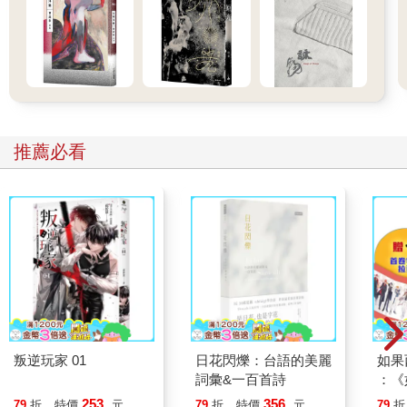
推薦必看
叛逆玩家 01
日花閃爍：台語的美麗
如果
詞彙&一百首詩
：《
喵》
253
356
79
折
特價
元
79
折
特價
元
79
折