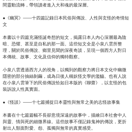
間靈動流轉，帶領讀者進入大和魂的最深層。
●《幽冥》——十四篇記錄日本民俗與傳說、人性與玄怪的奇情短
文
本書以十四篇充滿怪誕奇想的短文，揭露日本人內心深層最為陰
暗、恐懼、甚至是自私的那一面。這些短文全是小泉八雲所整
理，關於民俗傳說、鄉里見聞的深夜奇談，呈現一個西方人對日
本傳統、故事、文化及信仰的獨特觀察。
小泉八雲透過西方人的視角，以獨到的觀察力將日本文化中幽微
隱密的部分抽絲剝繭，成為日後人稱妖怪文學的濫觴。也有人說
在小泉八雲筆下的民俗傳說恰如日本版的《聊齋》，以玄怪的包
裝訴說人性真實面。
●《怪談》——十七篇捕捉日本靈性與無常之美的志怪故事集
本書在十七篇篇幅不長卻意境深遠的故事中，描繪日本社會中人
與靈、情與死的細微界線。這些故事不僅記錄鬼神的傳說，更折
射出人類面對愛、怨、孤獨與無常的真實感受。