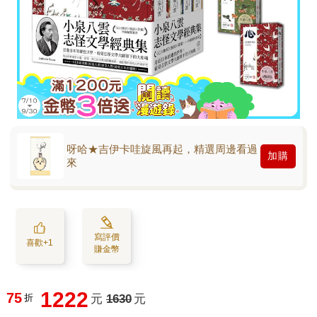
呀哈★吉伊卡哇旋風再起，精選周邊看過
加購
來
寫評價
喜歡+1
賺金幣
1222
75
折
元
1630
元