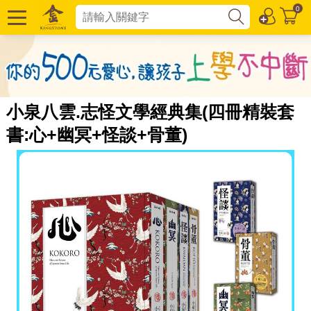
0
小泉八雲.志怪文學經典集(四冊精裝套
書:心+幽冥+怪談+骨董)