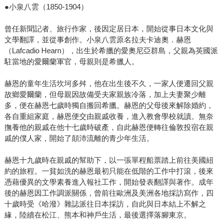
●小泉八雲（1850-1904）
曾任新聞記者、旅行作家，後因定居日本，開始從事日本文化與
文學翻譯，並從事創作。小泉八雲原名拉夫卡迪奧．赫恩
（Lafcadio Hearn），出生於希臘的愛奧尼亞群島，父親為英國派
駐當地的愛爾蘭軍官，母親則是希臘人。
赫恩的童年生活坎坷多舛，他在出生後不久，一家人便遷回父親
故鄉愛爾蘭，但母親因故備受夫家親族冷落，加上夫妻聚少離
多，便在赫恩七歲時獨自搬回希臘。赫恩的父母後來解除婚約，
各自重組家庭，赫恩便交由親戚收養，進入教會學校就讀。無奈
撫養他的親戚在他十七歲時破產，自此赫恩便轉往倫敦投宿在親
戚的僕人家，開始了顛沛流離的青少年生活。
赫恩十九歲時在親戚的幫助下，以一張單程船票踏上前往美國紐
約的旅程。一貧如洗的赫恩最初只能在低階的工作中打滾，後來
憑藉優異的文學素養進入報社工作，開始發表翻譯與著作。成年
後的赫恩因工作調派關係，曾前往歐洲及美洲各地採訪寫作，四
十歲時受《哈潑》雜誌派往日本採訪，自此與日本結上不解之
緣，陸續在松江、熊本和神戶生活，最後選擇落腳東京。