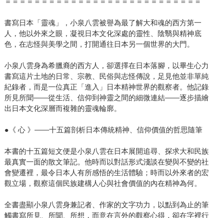
＝＝＝＝＝＝＝＝＝＝＝＝＝＝＝＝＝＝＝＝＝＝＝＝＝＝＝
書寫日本「靈魂」，小泉八雲被譽為最了解大和魂的西方第一
人，他以外來之眼，凝視日本文化深處的靈性、陰翳與精神底
色，在志怪與美學之間，打開通往日本另一個世界的大門。
小泉八雲身為希臘裔的西方人，卻選擇在日本落腳，以畢生心力
書寫這片土地的日常、宗教、民俗與志怪傳說，足見他並非單純
紀錄者，而是一位真正「進入」日本精神世界的觀察者。他記錄
所見所聞——從生活、信仰到神靈之間的細微連結——逐步描繪
出日本文化深層而複雜的靈魂輪廓。
●《 心 》——十五篇剖析日本傳統精神、信仰價值的哲思隨筆
本書的十五篇短文便是小泉八雲在日本展開追尋、探求大和民族
最真實一面的散文筆記。他時而以對話形式淺談在變與不變的社
會變遷裡，最令日本人有所感悟的生活體驗；時而以外來者的宏
觀立場，觀察這個民族建構人心與社會價值的內在精神為何。
全書盡顯小泉八雲身兼記者、作家的文字功力，以點到為止的筆
觸書寫所見、所聞、所想，而意在言外的觀察心得，卻在字裡行