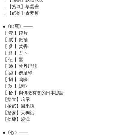
．【拾玖】草雲雀
．【貳拾】食夢貘
●《幽冥》——
【 壹 】碎片
【 貳 】振袖
【 參 】焚香
【 肆 】占卜
【 伍 】蠶
【 陸 】牡丹燈籠
【 柒 】佛足印
【 捌 】嗚嚎
【 玖 】短歌
【 拾 】與佛教有關的日本諺語
【拾壹】暗示
【拾貳】因果話
【拾參】天狗話
【拾肆】燒津
●《心》——