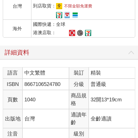
到店取貨：
台灣
不限金額免運費
國際快遞：全球
海外
港澳店取：
詳細資料
語言
中文繁體
裝訂
精裝
ISBN
8667106524780
分級
普通級
商品規
頁數
1040
32開13*19cm
格
適讀年
出版地
台灣
全齡適讀
齡
注音
級別