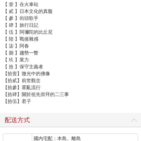
【 壹 】在火車站
【 貳 】日本文化的真髓
【 參 】街頭歌手
【 肆 】旅行日記
【 伍 】阿彌陀的比丘尼
【 陸 】戰後雜感
【 柒 】阿春
【 捌 】趨勢一瞥
【 玖 】業力
【 拾 】保守主義者
【拾壹】微光中的佛像
【拾貳】前世觀念
【拾參】霍亂流行
【拾肆】關於祖先崇拜的二三事
【拾伍】君子
配送方式
國內宅配：本島、離島