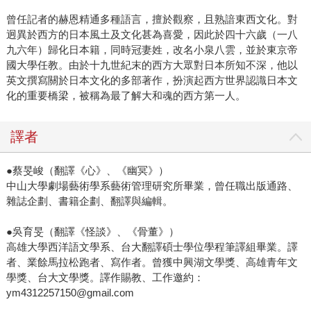
曾任記者的赫恩精通多種語言，擅於觀察，且熟諳東西文化。對
迥異於西方的日本風土及文化甚為喜愛，因此於四十六歲（一八
九六年）歸化日本籍，同時冠妻姓，改名小泉八雲，並於東京帝
國大學任教。由於十九世紀末的西方大眾對日本所知不深，他以
英文撰寫關於日本文化的多部著作，扮演起西方世界認識日本文
化的重要橋梁，被稱為最了解大和魂的西方第一人。
譯者
●蔡旻峻（翻譯《心》、《幽冥》）
中山大學劇場藝術學系藝術管理研究所畢業，曾任職出版通路、
雜誌企劃、書籍企劃、翻譯與編輯。
●吳育旻（翻譯《怪談》、《骨董》）
高雄大學西洋語文學系、台大翻譯碩士學位學程筆譯組畢業。譯
者、業餘馬拉松跑者、寫作者。曾獲中興湖文學獎、高雄青年文
學獎、台大文學獎。譯作賜教、工作邀約：
ym4312257150@gmail.com